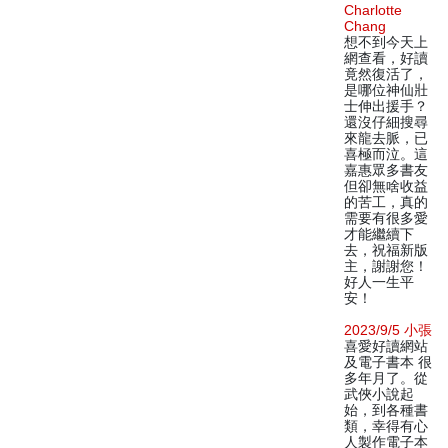
Charlotte
Chang
想不到今天上
網查看，好讀
竟然復活了，
是哪位神仙壯
士伸出援手？
還沒仔細搜尋
來龍去脈，已
喜極而泣。這
嘉惠眾多書友
但卻無啥收益
的苦工，真的
需要有很多愛
才能繼續下
去，祝福新版
主，謝謝您！
好人一生平
安！
2023/9/5 小張
喜愛好讀網站
及電子書本 很
多年月了。從
武俠小說起
始，到各種書
類，幸得有心
人製作電子本