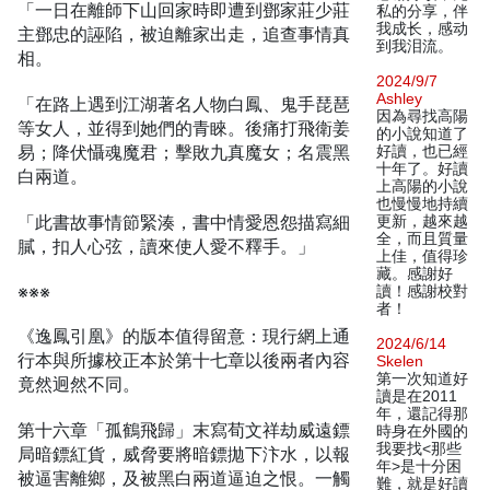
「一日在離師下山回家時即遭到鄧家莊少莊
私的分享，伴
我成长，感动
主鄧忠的誣陷，被迫離家出走，追查事情真
到我泪流。
相。
2024/9/7
Ashley
「在路上遇到江湖著名人物白鳳、鬼手琵琶
因為尋找高陽
等女人，並得到她們的青睞。後痛打飛衛姜
的小說知道了
易；降伏懾魂魔君；擊敗九真魔女；名震黑
好讀，也已經
十年了。好讀
白兩道。
上高陽的小說
也慢慢地持續
「此書故事情節緊湊，書中情愛恩怨描寫細
更新，越來越
全，而且質量
膩，扣人心弦，讀來使人愛不釋手。」
上佳，值得珍
藏。感謝好
※※※
讀！感謝校對
者！
《逸鳳引凰》的版本值得留意：現行網上通
2024/6/14
行本與所據校正本於第十七章以後兩者內容
Skelen
第一次知道好
竟然迥然不同。
讀是在2011
年，還記得那
第十六章「孤鶴飛歸」末寫荀文祥劫威遠鏢
時身在外國的
我要找<那些
局暗鏢紅貨，威脅要將暗鏢拋下汴水，以報
年>是十分困
被逼害離鄉，及被黑白兩道逼迫之恨。一觸
難，就是好讀