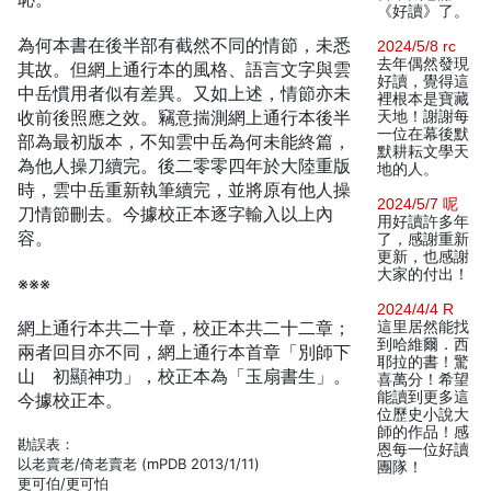
《好讀》了。
為何本書在後半部有截然不同的情節，未悉
2024/5/8 rc
去年偶然發現
其故。但網上通行本的風格、語言文字與雲
好讀，覺得這
中岳慣用者似有差異。又如上述，情節亦未
裡根本是寶藏
收前後照應之效。竊意揣測網上通行本後半
天地！謝謝每
一位在幕後默
部為最初版本，不知雲中岳為何未能終篇，
默耕耘文學天
為他人操刀續完。後二零零四年於大陸重版
地的人。
時，雲中岳重新執筆續完，並將原有他人操
2024/5/7 呢
刀情節刪去。今據校正本逐字輸入以上內
用好讀許多年
容。
了，感謝重新
更新，也感謝
大家的付出！
※※※
2024/4/4 R
網上通行本共二十章，校正本共二十二章；
這里居然能找
到哈維爾．西
兩者回目亦不同，網上通行本首章「別師下
耶拉的書！驚
山 初顯神功」，校正本為「玉扇書生」。
喜萬分！希望
能讀到更多這
今據校正本。
位歷史小說大
師的作品！感
勘誤表：
恩每一位好讀
以老賣老/倚老賣老 (mPDB 2013/1/11)
團隊！
更可伯/更可怕