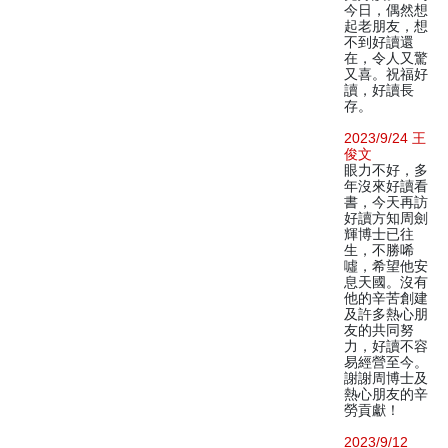
今日，偶然想
起老朋友，想
不到好讀還
在，令人又驚
又喜。祝福好
讀，好讀長
存。
2023/9/24 王
俊文
眼力不好，多
年沒來好讀看
書，今天再訪
好讀方知周劍
輝博士已往
生，不勝唏
噓，希望他安
息天國。沒有
他的辛苦創建
及許多熱心朋
友的共同努
力，好讀不容
易經營至今。
謝謝周博士及
熱心朋友的辛
勞貢獻！
2023/9/12