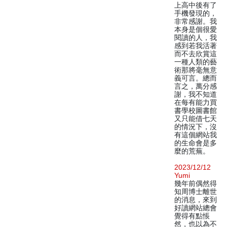
上高中後有了
手機發現的，
非常感謝。我
本身是個很愛
閱讀的人，我
感到若我活著
而不去欣賞這
一種人類的藝
術那將毫無意
義可言。總而
言之，萬分感
謝，我不知道
在每有能力買
書學校圖書館
又只能借七天
的情況下，沒
有這個網站我
的生命會是多
麼的荒蕪。
2023/12/12
Yumi
幾年前偶然得
知周博士離世
的消息，來到
好讀網站總會
覺得有點悵
然，也以為不