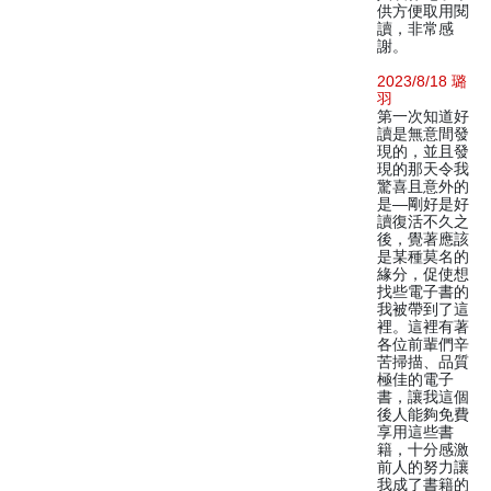
供方便取用閱
讀，非常感
謝。
2023/8/18 璐
羽
第一次知道好
讀是無意間發
現的，並且發
現的那天令我
驚喜且意外的
是—剛好是好
讀復活不久之
後，覺著應該
是某種莫名的
緣分，促使想
找些電子書的
我被帶到了這
裡。這裡有著
各位前輩們辛
苦掃描、品質
極佳的電子
書，讓我這個
後人能夠免費
享用這些書
籍，十分感激
前人的努力讓
我成了書籍的