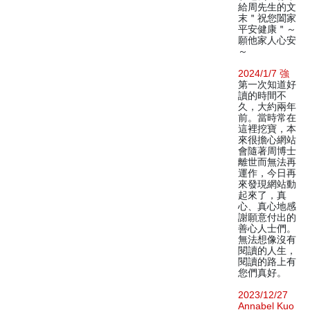
給周先生的文
末＂祝您闔家
平安健康＂～
願他家人心安
～
2024/1/7 強
第一次知道好
讀的時間不
久，大約兩年
前。當時常在
這裡挖寶，本
來很擔心網站
會隨著周博士
離世而無法再
運作，今日再
來發現網站動
起來了，真
心、真心地感
謝願意付出的
善心人士們。
無法想像沒有
閱讀的人生，
閱讀的路上有
您們真好。
2023/12/27
Annabel Kuo