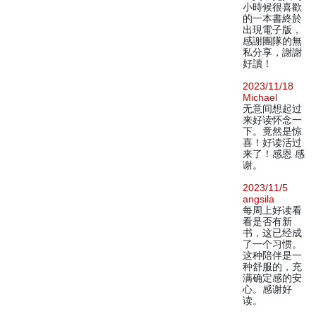
小時候很喜歡
的一本書終於
出現電子版，
感謝團隊的無
私分享，謝謝
好讀！
2023/11/18
Michael
无意间想起过
来好读怀念一
下。竟然是惊
喜！好读活过
来了！感恩 感
谢。
2023/11/5
angsila
每周上好读看
看是否有新
书，这已经成
了一个习惯。
这种陪伴是一
种舒服的，充
满确定感的安
心。感谢好
读。