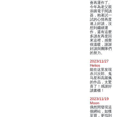
會再運作了。
今年為老父親
添購電子閱讀
器，抱著試一
試的心情再度
連上好讀，沒
想到繼續運
作，還有這麼
多讀友再度回
來這裡，感覺
很溫暖，謝謝
好讀與團隊們
的努力。
2023/11/27
Helios
能在这里发现
赤川次郎、鬼
马星和高羅佩
的作品，太驚
喜了！感謝好
讀書櫃！
2023/11/19
Moon
偶然間發現這
個網站，如獲
至寶，更找到