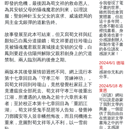
即發的危機，最後因為荀文祥的救命恩人、
令我發現了電
子書的世界。
為其安頓父母的懾魂魔君的到來，以理說
雖然我也會買
服；聖劍神針玉女父女的哀求、威遠鏢局的
實體書，但在
這十多年間，
局主金戈銀彈的道歉告終。
也會不斷在這
裡找書看。身
故事發展至此本可結束，但又寫荀文祥與紅
處香港也要十
分感謝創辦人
顏知己白鳳分道揚鑣；荀文祥要趕往玲瓏山
和製作電子書
見被懾魂魔君親至襄城接走安頓的父母，白
的各位讀友，
鳳則要趕去信陽州解除父親邪劍身上的穴道
感謝大家！
禁制。兩人臨別再約後會之期。
2024/6/1 德瑞
克
兩版本其後發展情節迥然不同。網上流行本
感谢你无私的
分享。
第十七章回目為「守孝三年 苦練神功」，
寫荀文祥回到玲瓏山，竟然發覺杜家莊上下
2024/5/18 布
竟遭瘟疫全部死去。荀文祥守孝三年後重出
莱恩
《好讀》網站
江湖，所遭遇的人物為之前十六章所未有
可以說是啟蒙
者；至於校正本第十七章回目為「重蹈江
了我對文學的
興趣，一個提
湖」，荀文祥受鬼手琵琶等人告知，發覺神
供了我自由自
刀鄧國安等人並非幡然悔改，而且伺機捲土
在悠遊於文學
重來，意圖對荀文祥等人不利，以一雪前
書海之中的平
台，太感謝
恥。