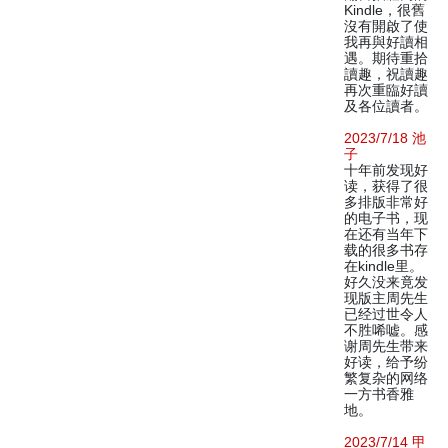
Kindle，很舊
沒有開啟了使
我再與好讀相
遇。期待重拾
讀趣，祝讀趣
再次重臨好讀
及各位讀者。
2023/7/18 池
子
十年前发现好
读，获得了很
多排版非常好
的电子书，现
在还有当年下
载的很多书存
在kindle里。
好久没来竟发
现版主周先生
已经过世令人
不胜唏嘘。感
谢周先生带来
好读，给予纷
繁复杂的网络
一方书香雅
地。
2023/7/14 甲