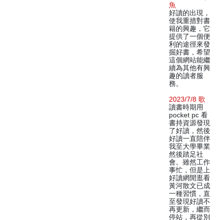
魚
好讀的出現，
使我重措對書
籍的興趣，它
提供了一個便
利的途徑來發
掘好書，希望
這個網站能繼
續為其他有興
趣的讀者服
務。
2023/7/8 歌
讀書時期用
pocket pc 看
書持資源發現
了好讀，然後
好讀一直陪伴
我至大學畢業
然後踏足社
會。雖然工作
事忙，但是上
好讀網閒逛看
黃河散文已成
一種習慣，直
至發現好讀不
再更新，繼而
停站，再從別