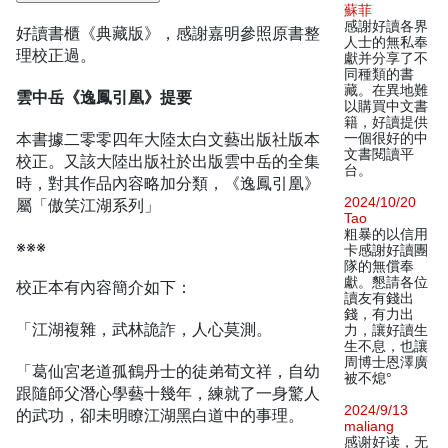
蘇菲
感謝好讀各界
好讀書櫃《典藏版》，感謝嘉明參照原書整
人士的無私奉
理校正過。
獻并分享了不
同種類的書
藏。在異地難
雲中岳《逸鳳引凰》提要
以購買中文書
籍，好讀提供
本書據二零零四年大陸太白文藝出版社版本
一個很好的中
文書閱讀平
校正。又該大陸出版社於出版雲中岳的全集
台。
時，對其作品內容略加分類，《逸鳳引凰》
2024/10/20
屬「傲笑江湖系列」
Tao
粗暴的以信用
※※※
卡感謝好讀團
隊的無償奉
獻。懇請各位
校正本有內容簡介如下：
讀友有錢出
錢，有力出
「江湖複雜，武林詭詐，人心莫測。
力，讓好讀生
生不息，也讓
周博士恩澤廣
「葛仙宮老道孤鶴丹士的徒弟荀文祥，自幼
被不熄°
跟隨師父潛心學藝十幾年，練就了一身驚人
2024/9/13
的武功，卻未明瞭江湖黑白道中的事理。
maliang
感谢好读，无