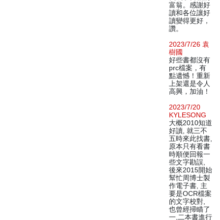
富翁。感謝好
讀和各位讓好
讀變得更好，
讚。
2023/7/26 袁
樹國
好些書都沒有
prc檔案，有
點遺憾！重新
上架還是令人
高興，加油！
2023/7/20
KYLESONG
大概2010知道
好讀, 就三不
五時來此找書,
原本只有看書
時順便回報一
些文字勘誤,
後來2015開始
幫忙周博士製
作電子書, 主
要是OCR檔案
的文字校對,
也曾經掃瞄了
一,二本書進行