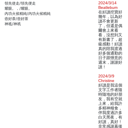
2024/3/14
領先使走/領先便走
Beatlebum
耀眼。，/耀眼。
在好讀挖寶好
內功火侯精純/內功火候精純
幾年，以為好
壺好荼/壺好茶
讀不會更新
神祗/神祇
了，但還是偶
爾會上來看
看，沒想到又
有新書了，超
級感動！好讀
真的陪我渡過
好多個通勤的
日子跟愜意的
週末，謝謝好
讀！
2024/3/9
Christine
好讀是我這個
文字工作者隨
時隨地的好朋
友，我有空就
上來，給我許
多精神糧食，
伴我度過許多
白天黑夜，有
好讀，真好！
非常感謝幕後