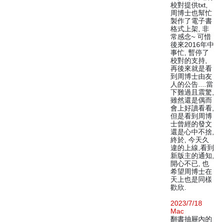
校對提供txt,
周博士也幫忙
製作了電子書
格式上架, 非
常感念~ 可惜
後來2016年中
事忙, 暫停了
校對的支持,
再後來就是看
到周博士由友
人的公告....當
下難過且震驚,
雖然還是偶而
會上好讀看看,
但是看到周博
士曾經的發文
還是心中不捨,
終於, 今天久
違的上線,看到
新版主的通知,
開心不已, 也
希望周博士在
天上也是同樣
歡欣.
2023/7/18
Mac
翻書抽屜內的