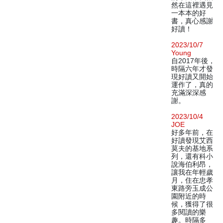
然在這裡遇見
一本本的好
書，真心感謝
好讀！
2023/10/7
Young
自2017年後，
時隔六年才發
現好讀又開始
運作了，真的
充滿深深感
謝。
2023/10/4
JOE
好多年前，在
好讀發現艾西
莫夫的基地系
列，還有科小
說海伯利昂，
讓我在年輕歲
月，住在忠孝
東路旁玉成公
園附近的時
候，獲得了很
多閱讀的樂
趣。時隔多