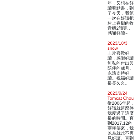
年，又想在好
讀看點書，到
了今天，我第
一次在好讀把
村上春樹的收
音機2讀完，
感謝好讀~
2023/10/3
snow
非常喜歡好
讀，感謝好讀
無私的付出與
陪伴的歲月。
永遠支持好
讀。祝福好讀
長長久久。
2023/9/24
Tomcat Chou
從2006年起，
好讀就這麼伴
我度過了這麼
長的時間。直
到2017.12的
噩耗傳來，我
以為就此不再
見好讀。直到