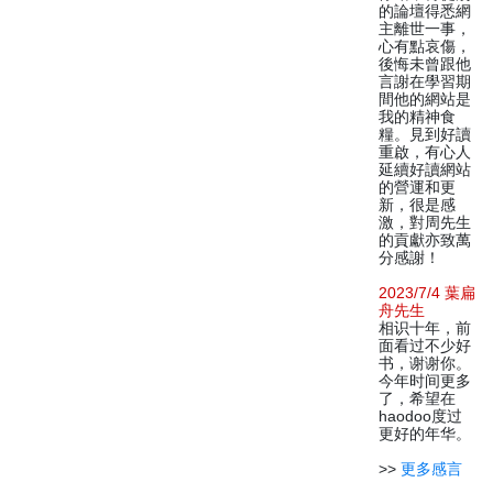
的論壇得悉網
主離世一事，
心有點哀傷，
後悔未曾跟他
言謝在學習期
間他的網站是
我的精神食
糧。見到好讀
重啟，有心人
延續好讀網站
的營運和更
新，很是感
激，對周先生
的貢獻亦致萬
分感謝！
2023/7/4 葉扁
舟先生
相识十年，前
面看过不少好
书，谢谢你。
今年时间更多
了，希望在
haodoo度过
更好的年华。
>>
更多感言