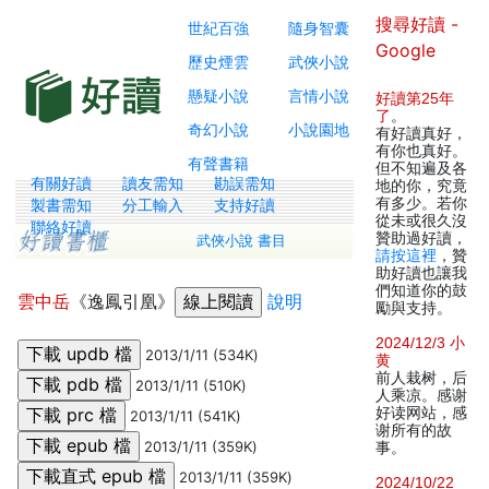
搜尋好讀 -
世紀百強
隨身智囊
Google
歷史煙雲
武俠小說
懸疑小說
言情小說
好讀第25年
了
。
奇幻小說
小說園地
有好讀真好，
有你也真好。
有聲書籍
但不知遍及各
有關好讀
讀友需知
勘誤需知
地的你，究竟
有多少。若你
製書需知
分工輸入
支持好讀
從未或很久沒
聯絡好讀
贊助過好讀，
武俠小說 書目
請按這裡
，贊
助好讀也讓我
們知道你的鼓
雲中岳
《逸鳳引凰》
說明
勵與支持。
2024/12/3 小
2013/1/11 (534K)
黄
前人栽树，后
2013/1/11 (510K)
人乘凉。感谢
好读网站，感
2013/1/11 (541K)
谢所有的故
2013/1/11 (359K)
事。
2013/1/11 (359K)
2024/10/22