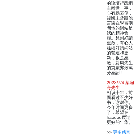
的論壇得悉網
主離世一事，
心有點哀傷，
後悔未曾跟他
言謝在學習期
間他的網站是
我的精神食
糧。見到好讀
重啟，有心人
延續好讀網站
的營運和更
新，很是感
激，對周先生
的貢獻亦致萬
分感謝！
2023/7/4 葉扁
舟先生
相识十年，前
面看过不少好
书，谢谢你。
今年时间更多
了，希望在
haodoo度过
更好的年华。
>>
更多感言