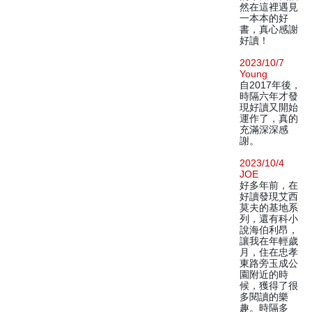
然在這裡遇見
一本本的好
書，真心感謝
好讀！
2023/10/7
Young
自2017年後，
時隔六年才發
現好讀又開始
運作了，真的
充滿深深感
謝。
2023/10/4
JOE
好多年前，在
好讀發現艾西
莫夫的基地系
列，還有科小
說海伯利昂，
讓我在年輕歲
月，住在忠孝
東路旁玉成公
園附近的時
候，獲得了很
多閱讀的樂
趣。時隔多