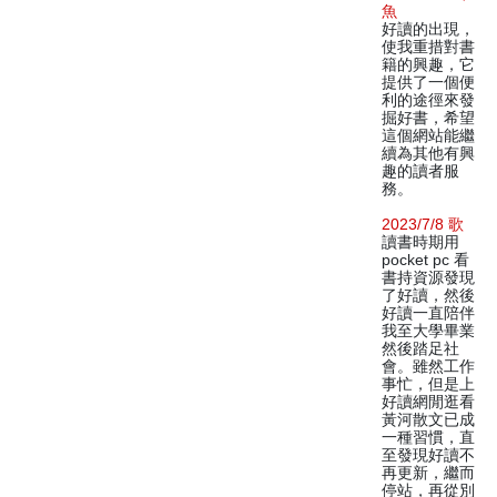
魚
好讀的出現，
使我重措對書
籍的興趣，它
提供了一個便
利的途徑來發
掘好書，希望
這個網站能繼
續為其他有興
趣的讀者服
務。
2023/7/8 歌
讀書時期用
pocket pc 看
書持資源發現
了好讀，然後
好讀一直陪伴
我至大學畢業
然後踏足社
會。雖然工作
事忙，但是上
好讀網閒逛看
黃河散文已成
一種習慣，直
至發現好讀不
再更新，繼而
停站，再從別