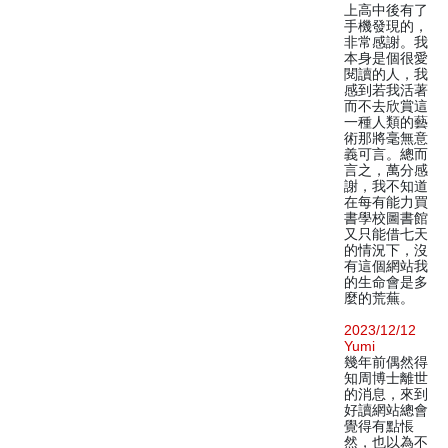
上高中後有了
手機發現的，
非常感謝。我
本身是個很愛
閱讀的人，我
感到若我活著
而不去欣賞這
一種人類的藝
術那將毫無意
義可言。總而
言之，萬分感
謝，我不知道
在每有能力買
書學校圖書館
又只能借七天
的情況下，沒
有這個網站我
的生命會是多
麼的荒蕪。
2023/12/12
Yumi
幾年前偶然得
知周博士離世
的消息，來到
好讀網站總會
覺得有點悵
然，也以為不