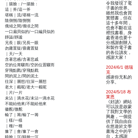
令我發現了電
｜揚臉：/一揚臉：
子書的世界。
這｜斧/這一斧
雖然我也會買
堪稱｜流/堪稱一流
實體書，但在
陰側惻/陰惻惻
這十多年間，
俄傾之間/俄頃之間
也會不斷在這
一口扁貝似的/一口編貝似的
裡找書看。身
靜謚/靜謐
處香港也要十
兄長｜眼/兄長一眼
分感謝創辦人
和製作電子書
勿庸置疑/毋庸置疑
的各位讀友，
｜天/一天
感謝大家！
含著悲慼/含著悲戚
空的位胃驟而/空的位置驟而
2024/6/1 德瑞
穿飛點戮/穿飛點戳
克
間的泥上/間的泥土
感谢你无私的
往深｜層想/往深一層想
分享。
老大｜截呢/老大一截呢
2024/5/18 布
｜片/一片
莱恩
未沾｜滴水花/未沾一滴水花
《好讀》網站
不能紿他來/不能給他來
可以說是啟蒙
徽酡/微酡
了我對文學的
輸了｜籌/輸了一籌
興趣，一個提
｜樣/一樣
供了我自由自
｜種/一種
在悠遊於文學
豫了｜會/豫了一會
書海之中的平
台，太感謝
時臉｜沉/時臉一沉