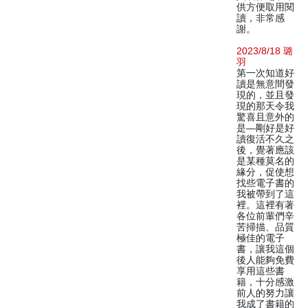
供方便取用閱
讀，非常感
謝。
2023/8/18 璐
羽
第一次知道好
讀是無意間發
現的，並且發
現的那天令我
驚喜且意外的
是—剛好是好
讀復活不久之
後，覺著應該
是某種莫名的
緣分，促使想
找些電子書的
我被帶到了這
裡。這裡有著
各位前輩們辛
苦掃描、品質
極佳的電子
書，讓我這個
後人能夠免費
享用這些書
籍，十分感激
前人的努力讓
我成了書籍的