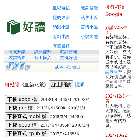
搜尋好讀 -
世紀百強
隨身智囊
Google
歷史煙雲
武俠小說
懸疑小說
言情小說
好讀第25年
了
。
奇幻小說
小說園地
有好讀真好，
有你也真好。
有聲書籍
但不知遍及各
有關好讀
讀友需知
勘誤需知
地的你，究竟
有多少。若你
製書需知
分工輸入
支持好讀
從未或很久沒
聯絡好讀
贊助過好讀，
武俠小說 書目
請按這裡
，贊
助好讀也讓我
們知道你的鼓
柳殘陽
《血染八荒》
說明
勵與支持。
2024/12/3 小
2013/1/4 (445K) 2016/3/4
黄
前人栽树，后
2013/1/4 (500K) 2016/3/4
人乘凉。感谢
好读网站，感
2016/3/4 (1406K)
谢所有的故
2013/1/4 (355K) 2016/3/4
事。
2013/1/4 (355K)
2024/10/22