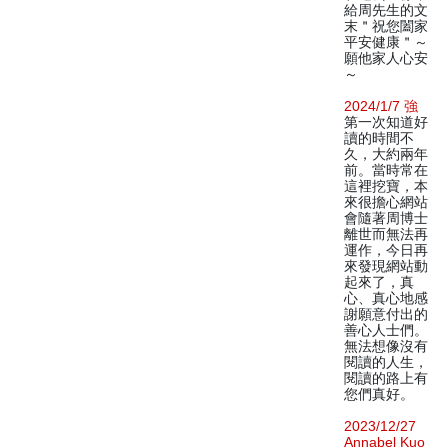
給周先生的文
末＂祝您闔家
平安健康＂～
願他家人心安
～
2024/1/7 強
第一次知道好
讀的時間不
久，大約兩年
前。當時常在
這裡挖寶，本
來很擔心網站
會隨著周博士
離世而無法再
運作，今日再
來發現網站動
起來了，真
心、真心地感
謝願意付出的
善心人士們。
無法想像沒有
閱讀的人生，
閱讀的路上有
您們真好。
2023/12/27
Annabel Kuo