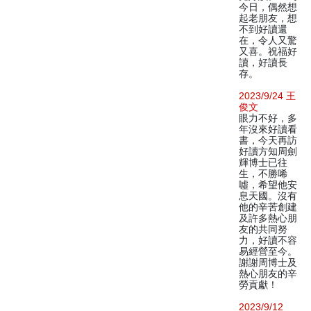
今日，偶然想
起老朋友，想
不到好讀還
在，令人又驚
又喜。祝福好
讀，好讀長
存。
2023/9/24 王
俊文
眼力不好，多
年沒來好讀看
書，今天再訪
好讀方知周劍
輝博士已往
生，不勝唏
噓，希望他安
息天國。沒有
他的辛苦創建
及許多熱心朋
友的共同努
力，好讀不容
易經營至今。
謝謝周博士及
熱心朋友的辛
勞貢獻！
2023/9/12