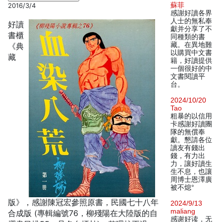
蘇菲
2016/3/4
感謝好讀各界
人士的無私奉
好讀
獻并分享了不
書櫃
同種類的書
藏。在異地難
《典
以購買中文書
藏
籍，好讀提供
一個很好的中
文書閱讀平
台。
2024/10/20
Tao
粗暴的以信用
卡感謝好讀團
隊的無償奉
獻。懇請各位
讀友有錢出
錢，有力出
力，讓好讀生
生不息，也讓
周博士恩澤廣
被不熄°
版》，感謝陳冠宏參照原書，民國七十八年
2024/9/13
maliang
合成版 (專輯編號76，柳殘陽在大陸版的自
感谢好读，无