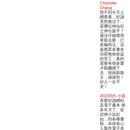
Charlotte
Chang
想不到今天上
網查看，好讀
竟然復活了，
是哪位神仙壯
士伸出援手？
還沒仔細搜尋
來龍去脈，已
喜極而泣。這
嘉惠眾多書友
但卻無啥收益
的苦工，真的
需要有很多愛
才能繼續下
去，祝福新版
主，謝謝您！
好人一生平
安！
2023/9/5 小張
喜愛好讀網站
及電子書本 很
多年月了。從
武俠小說起
始，到各種書
類，幸得有心
人製作電子本