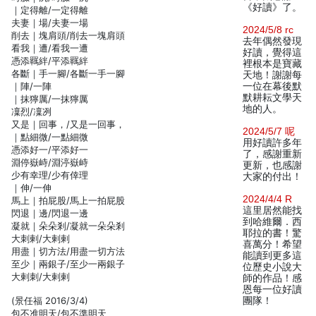
《好讀》了。
｜定得離/一定得離
夫妻｜場/夫妻一場
2024/5/8 rc
削去｜塊肩頭/削去一塊肩頭
去年偶然發現
看我｜遭/看我一遭
好讀，覺得這
憑添羈絆/平添羈絆
裡根本是寶藏
各斷｜手一腳/各斷一手一腳
天地！謝謝每
｜陣/一陣
一位在幕後默
默耕耘文學天
｜抹獰厲/一抹獰厲
地的人。
凜烈/凜冽
又是｜回事，/又是一回事，
2024/5/7 呢
｜點細微/一點細微
用好讀許多年
憑添好一/平添好一
了，感謝重新
淵停嶽峙/淵渟嶽峙
更新，也感謝
少有幸理/少有倖理
大家的付出！
｜伸/一伸
2024/4/4 R
馬上｜拍屁股/馬上一拍屁股
這里居然能找
閃退｜邊/閃退一邊
到哈維爾．西
凝就｜朵朵剎/凝就一朵朵剎
耶拉的書！驚
大刺剌/大剌剌
喜萬分！希望
用盡｜切方法/用盡一切方法
能讀到更多這
至少｜兩銀子/至少一兩銀子
位歷史小說大
大剌刺/大剌剌
師的作品！感
恩每一位好讀
(景任福 2016/3/4)
團隊！
包不准明天/包不準明天