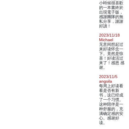
小時候很喜歡
的一本書終於
出現電子版，
感謝團隊的無
私分享，謝謝
好讀！
2023/11/18
Michael
无意间想起过
来好读怀念一
下。竟然是惊
喜！好读活过
来了！感恩 感
谢。
2023/11/5
angsila
每周上好读看
看是否有新
书，这已经成
了一个习惯。
这种陪伴是一
种舒服的，充
满确定感的安
心。感谢好
读。