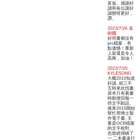
富翁。感謝好
讀和各位讓好
讀變得更好，
讚。
2023/7/26 袁
樹國
好些書都沒有
prc檔案，有
點遺憾！重新
上架還是令人
高興，加油！
2023/7/20
KYLESONG
大概2010知道
好讀, 就三不
五時來此找書,
原本只有看書
時順便回報一
些文字勘誤,
後來2015開始
幫忙周博士製
作電子書, 主
要是OCR檔案
的文字校對,
也曾經掃瞄了
一,二本書進行