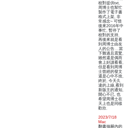
校對提供txt,
周博士也幫忙
製作了電子書
格式上架, 非
常感念~ 可惜
後來2016年中
事忙, 暫停了
校對的支持,
再後來就是看
到周博士由友
人的公告....當
下難過且震驚,
雖然還是偶而
會上好讀看看,
但是看到周博
士曾經的發文
還是心中不捨,
終於, 今天久
違的上線,看到
新版主的通知,
開心不已, 也
希望周博士在
天上也是同樣
歡欣.
2023/7/18
Mac
翻書抽屜內的