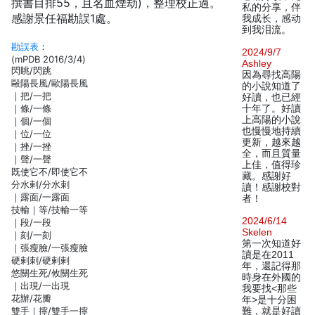
撰書目排55，且名血煙劫)，整理校正過。
私的分享，伴
感謝景任福勘誤1處。
我成长，感动
到我泪流。
勘誤表
：
2024/9/7
(mPDB 2016/3/4)
Ashley
閃眺/閃跳
因為尋找高陽
毆陽長風/歐陽長風
的小說知道了
｜把/一把
好讀，也已經
｜條/一條
十年了。好讀
上高陽的小說
｜個/一個
也慢慢地持續
｜位/一位
更新，越來越
｜挫/一挫
全，而且質量
｜聲/一聲
上佳，值得珍
既使它不/即使它不
藏。感謝好
分水剌/分水刺
讀！感謝校對
｜露面/一露面
者！
技輸｜等/技輸一等
2024/6/14
｜段/一段
Skelen
｜刻/一刻
第一次知道好
｜張瘦臉/一張瘦臉
讀是在2011
硬剌刺/硬剌剌
年，還記得那
悠關生死/攸關生死
時身在外國的
｜出現/一出現
我要找<那些
花辦/花瓣
年>是十分困
雙手｜擰/雙手一擰
難，就是好讀