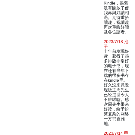
Kindle，很舊
沒有開啟了使
我再與好讀相
遇。期待重拾
讀趣，祝讀趣
再次重臨好讀
及各位讀者。
2023/7/18 池
子
十年前发现好
读，获得了很
多排版非常好
的电子书，现
在还有当年下
载的很多书存
在kindle里。
好久没来竟发
现版主周先生
已经过世令人
不胜唏嘘。感
谢周先生带来
好读，给予纷
繁复杂的网络
一方书香雅
地。
2023/7/14 甲