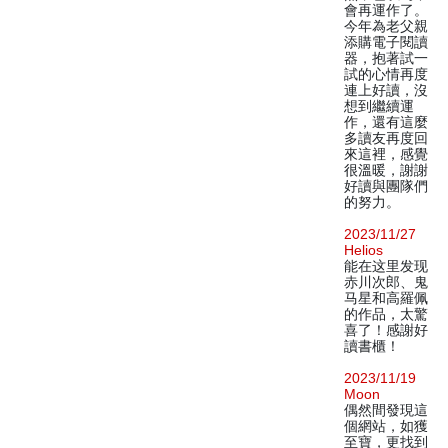
會再運作了。
今年為老父親
添購電子閱讀
器，抱著試一
試的心情再度
連上好讀，沒
想到繼續運
作，還有這麼
多讀友再度回
來這裡，感覺
很溫暖，謝謝
好讀與團隊們
的努力。
2023/11/27
Helios
能在这里发现
赤川次郎、鬼
马星和高羅佩
的作品，太驚
喜了！感謝好
讀書櫃！
2023/11/19
Moon
偶然間發現這
個網站，如獲
至寶，更找到