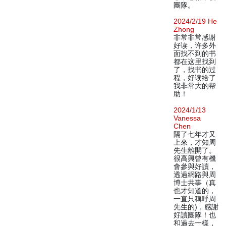
團隊。
2024/2/19 He
Zhong
非常非常感谢
好读，许多外
面找不到的书
都在这里找到
了，找书的过
程，好读给了
我非常大的帮
助！
2024/1/13
Vanessa
Chen
隔了七年才又
上來，才知周
先生離開了。
很高興曾有機
會參與好讀，
透過網路與周
博士共事（真
也才知道的，
一直只稱呼周
先生的)，感謝
好讀團隊！也
和過去一樣，