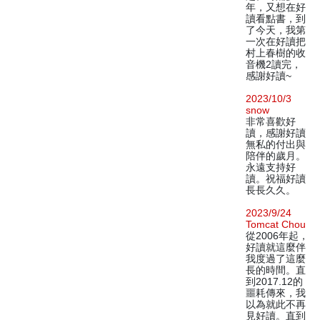
年，又想在好
讀看點書，到
了今天，我第
一次在好讀把
村上春樹的收
音機2讀完，
感謝好讀~
2023/10/3
snow
非常喜歡好
讀，感謝好讀
無私的付出與
陪伴的歲月。
永遠支持好
讀。祝福好讀
長長久久。
2023/9/24
Tomcat Chou
從2006年起，
好讀就這麼伴
我度過了這麼
長的時間。直
到2017.12的
噩耗傳來，我
以為就此不再
見好讀。直到