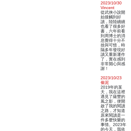
2023/10/30
Vincent
從武俠小說開
始接觸到好
讀，陸陸續續
也看了很多好
書，六年前看
到周博士的消
息覺得十分不
捨與可惜，時
隔多年發現好
讀又重新運作
了，實在感到
非常開心與感
謝！
2023/10/23
偷泥
2019年的某
天，我在這裡
遇見了薩豐的
風之影，便開
啟了我的閱讀
之路，才知道
原來閱讀是一
件多麼快樂的
事情。2023年
的今天，我依