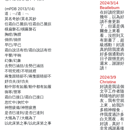
2024/3/14
Beatlebum
(mPDB 2013/1/4)
在好讀挖寶好
道；﹁/道：﹁
幾年，以為好
莫名奇妙/莫名其妙
讀不會更新
任霜白己騰掠/任霜自己騰掠
了，但還是偶
橫扁磐石/橫匾磐石
爾會上來看
胸瞠/胸膛
看，沒想到又
倘徉/徜徉
有新書了，超
早巳/早已
級感動！好讀
真的陪我渡過
霜白說活有些/霜白說話有些
好多個通勤的
半響/半晌
日子跟愜意的
幻像/幻象
週末，謝謝好
去勢巳涵括/去勢已涵括
讀！
不明究裡/不明就裡
兩隻跟睛卻不/兩隻眼睛卻不
2024/3/9
妤功夫/好功夫
Christine
動中部有如履/動中都有如履
好讀是我這個
文字工作者隨
御寒/禦寒
時隨地的好朋
霜白巳接口/霜白已接口
友，我有空就
忽忙中/匆忙中
上來，給我許
神態疲備/神態疲憊
多精神糧食，
是否巳達到/是否已達到
伴我度過許多
大慨為了/大概為了
白天黑夜，有
以此床第之事/以此床笫之事
好讀，真好！
非常感謝幕後