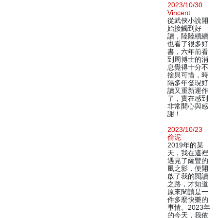
2023/10/30
Vincent
從武俠小說開
始接觸到好
讀，陸陸續續
也看了很多好
書，六年前看
到周博士的消
息覺得十分不
捨與可惜，時
隔多年發現好
讀又重新運作
了，實在感到
非常開心與感
謝！
2023/10/23
偷泥
2019年的某
天，我在這裡
遇見了薩豐的
風之影，便開
啟了我的閱讀
之路，才知道
原來閱讀是一
件多麼快樂的
事情。2023年
的今天，我依