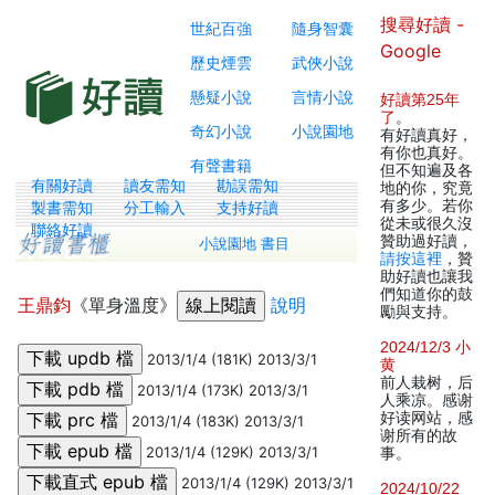
搜尋好讀 -
世紀百強
隨身智囊
Google
歷史煙雲
武俠小說
懸疑小說
言情小說
好讀第25年
了
。
奇幻小說
小說園地
有好讀真好，
有你也真好。
有聲書籍
但不知遍及各
有關好讀
讀友需知
勘誤需知
地的你，究竟
有多少。若你
製書需知
分工輸入
支持好讀
從未或很久沒
聯絡好讀
贊助過好讀，
小說園地 書目
請按這裡
，贊
助好讀也讓我
們知道你的鼓
王鼎鈞
《單身溫度》
說明
勵與支持。
2024/12/3 小
2013/1/4 (181K) 2013/3/1
黄
前人栽树，后
2013/1/4 (173K) 2013/3/1
人乘凉。感谢
好读网站，感
2013/1/4 (183K) 2013/3/1
谢所有的故
2013/1/4 (129K) 2013/3/1
事。
2013/1/4 (129K) 2013/3/1
2024/10/22