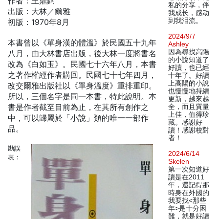
作者：王鼎鈞
私的分享，伴
出版：大林／爾雅
我成长，感动
到我泪流。
初版：1970年8月
2024/9/7
本書曾以《單身漢的體溫》於民國五十九年
Ashley
因為尋找高陽
八月，由大林書店出版，後大林一度將書名
的小說知道了
改為《白如玉》。民國七十六年八月，本書
好讀，也已經
之著作權經作者購回。民國七十七年四月，
十年了。好讀
上高陽的小說
改交爾雅出版社以《單身溫度》重排重印。
也慢慢地持續
所以，三個名字是同一本書，特此說明。本
更新，越來越
書是作者截至目前為止，在其所有創作之
全，而且質量
上佳，值得珍
中，可以歸屬於「小說」類的唯一一部作
藏。感謝好
品。
讀！感謝校對
者！
勘誤
2024/6/14
表：
Skelen
第一次知道好
讀是在2011
年，還記得那
時身在外國的
我要找<那些
年>是十分困
難，就是好讀