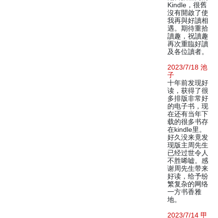
Kindle，很舊
沒有開啟了使
我再與好讀相
遇。期待重拾
讀趣，祝讀趣
再次重臨好讀
及各位讀者。
2023/7/18 池
子
十年前发现好
读，获得了很
多排版非常好
的电子书，现
在还有当年下
载的很多书存
在kindle里。
好久没来竟发
现版主周先生
已经过世令人
不胜唏嘘。感
谢周先生带来
好读，给予纷
繁复杂的网络
一方书香雅
地。
2023/7/14 甲