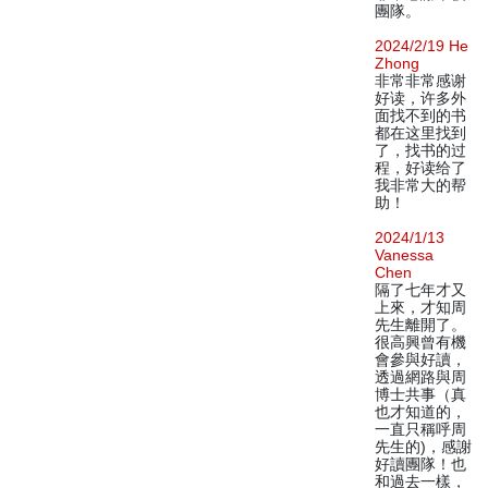
團隊。
2024/2/19 He
Zhong
非常非常感谢
好读，许多外
面找不到的书
都在这里找到
了，找书的过
程，好读给了
我非常大的帮
助！
2024/1/13
Vanessa
Chen
隔了七年才又
上來，才知周
先生離開了。
很高興曾有機
會參與好讀，
透過網路與周
博士共事（真
也才知道的，
一直只稱呼周
先生的)，感謝
好讀團隊！也
和過去一樣，