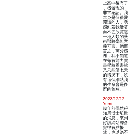
上高中後有了
手機發現的，
非常感謝。我
本身是個很愛
閱讀的人，我
感到若我活著
而不去欣賞這
一種人類的藝
術那將毫無意
義可言。總而
言之，萬分感
謝，我不知道
在每有能力買
書學校圖書館
又只能借七天
的情況下，沒
有這個網站我
的生命會是多
麼的荒蕪。
2023/12/12
Yumi
幾年前偶然得
知周博士離世
的消息，來到
好讀網站總會
覺得有點悵
然，也以為不