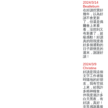
2024/3/14
Beatlebum
在好讀挖寶好
幾年，以為好
讀不會更新
了，但還是偶
爾會上來看
看，沒想到又
有新書了，超
級感動！好讀
真的陪我渡過
好多個通勤的
日子跟愜意的
週末，謝謝好
讀！
2024/3/9
Christine
好讀是我這個
文字工作者隨
時隨地的好朋
友，我有空就
上來，給我許
多精神糧食，
伴我度過許多
白天黑夜，有
好讀，真好！
非常感謝幕後