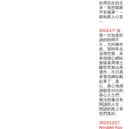
給周先生的文
末＂祝您闔家
平安健康＂～
願他家人心安
～
2024/1/7 強
第一次知道好
讀的時間不
久，大約兩年
前。當時常在
這裡挖寶，本
來很擔心網站
會隨著周博士
離世而無法再
運作，今日再
來發現網站動
起來了，真
心、真心地感
謝願意付出的
善心人士們。
無法想像沒有
閱讀的人生，
閱讀的路上有
您們真好。
2023/12/27
Annabel Kuo