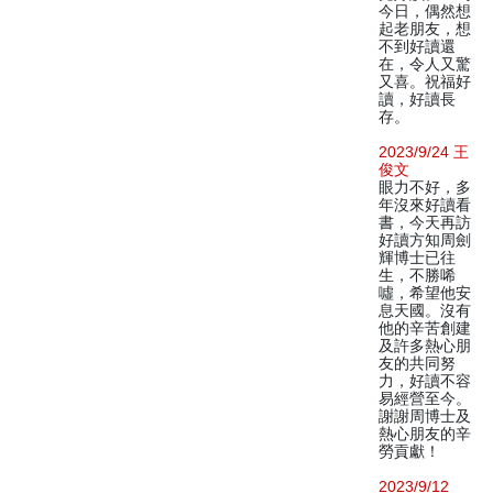
今日，偶然想
起老朋友，想
不到好讀還
在，令人又驚
又喜。祝福好
讀，好讀長
存。
2023/9/24 王
俊文
眼力不好，多
年沒來好讀看
書，今天再訪
好讀方知周劍
輝博士已往
生，不勝唏
噓，希望他安
息天國。沒有
他的辛苦創建
及許多熱心朋
友的共同努
力，好讀不容
易經營至今。
謝謝周博士及
熱心朋友的辛
勞貢獻！
2023/9/12