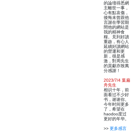
的論壇得悉網
主離世一事，
心有點哀傷，
後悔未曾跟他
言謝在學習期
間他的網站是
我的精神食
糧。見到好讀
重啟，有心人
延續好讀網站
的營運和更
新，很是感
激，對周先生
的貢獻亦致萬
分感謝！
2023/7/4 葉扁
舟先生
相识十年，前
面看过不少好
书，谢谢你。
今年时间更多
了，希望在
haodoo度过
更好的年华。
>>
更多感言