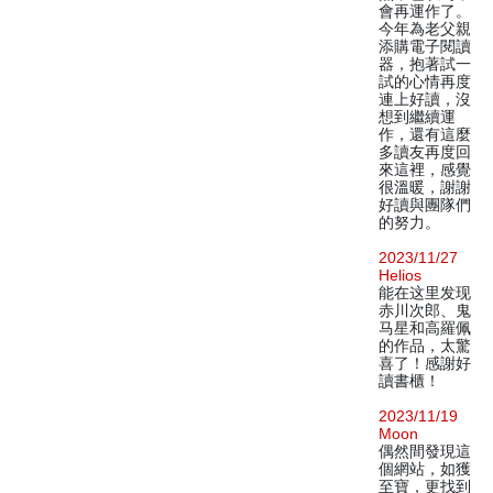
會再運作了。
今年為老父親
添購電子閱讀
器，抱著試一
試的心情再度
連上好讀，沒
想到繼續運
作，還有這麼
多讀友再度回
來這裡，感覺
很溫暖，謝謝
好讀與團隊們
的努力。
2023/11/27
Helios
能在这里发现
赤川次郎、鬼
马星和高羅佩
的作品，太驚
喜了！感謝好
讀書櫃！
2023/11/19
Moon
偶然間發現這
個網站，如獲
至寶，更找到