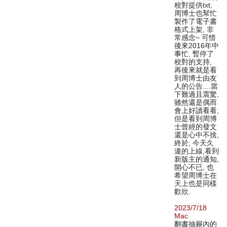
校對提供txt,
周博士也幫忙
製作了電子書
格式上架, 非
常感念~ 可惜
後來2016年中
事忙, 暫停了
校對的支持,
再後來就是看
到周博士由友
人的公告....當
下難過且震驚,
雖然還是偶而
會上好讀看看,
但是看到周博
士曾經的發文
還是心中不捨,
終於, 今天久
違的上線,看到
新版主的通知,
開心不已, 也
希望周博士在
天上也是同樣
歡欣.
2023/7/18
Mac
翻書抽屜內的