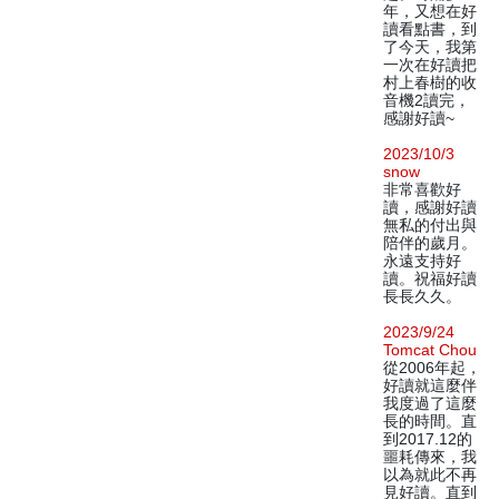
年，又想在好
讀看點書，到
了今天，我第
一次在好讀把
村上春樹的收
音機2讀完，
感謝好讀~
2023/10/3
snow
非常喜歡好
讀，感謝好讀
無私的付出與
陪伴的歲月。
永遠支持好
讀。祝福好讀
長長久久。
2023/9/24
Tomcat Chou
從2006年起，
好讀就這麼伴
我度過了這麼
長的時間。直
到2017.12的
噩耗傳來，我
以為就此不再
見好讀。直到