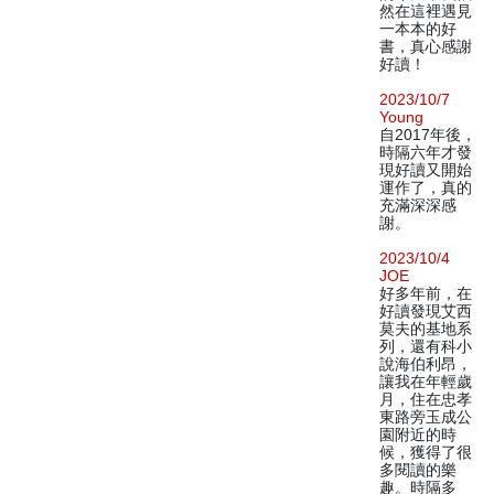
然在這裡遇見
一本本的好
書，真心感謝
好讀！
2023/10/7
Young
自2017年後，
時隔六年才發
現好讀又開始
運作了，真的
充滿深深感
謝。
2023/10/4
JOE
好多年前，在
好讀發現艾西
莫夫的基地系
列，還有科小
說海伯利昂，
讓我在年輕歲
月，住在忠孝
東路旁玉成公
園附近的時
候，獲得了很
多閱讀的樂
趣。時隔多