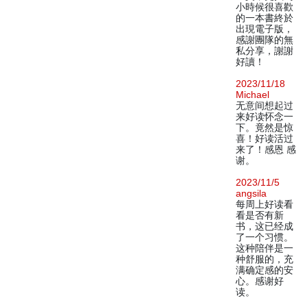
小時候很喜歡
的一本書終於
出現電子版，
感謝團隊的無
私分享，謝謝
好讀！
2023/11/18
Michael
无意间想起过
来好读怀念一
下。竟然是惊
喜！好读活过
来了！感恩 感
谢。
2023/11/5
angsila
每周上好读看
看是否有新
书，这已经成
了一个习惯。
这种陪伴是一
种舒服的，充
满确定感的安
心。感谢好
读。