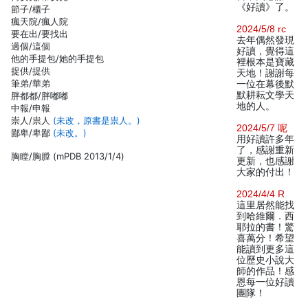
《好讀》了。
節子/櫃子
瘋天院/瘋人院
2024/5/8 rc
要在出/要找出
去年偶然發現
過個/這個
好讀，覺得這
他的手提包/她的手提包
裡根本是寶藏
捉供/提供
天地！謝謝每
筆弟/華弟
一位在幕後默
默耕耘文學天
胖都都/胖嘟嘟
地的人。
中報/申報
崇人/祟人
(未改，原書是祟人。)
2024/5/7 呢
鄙卑/卑鄙
(未改。)
用好讀許多年
了，感謝重新
胸瞠/胸膛 (mPDB 2013/1/4)
更新，也感謝
大家的付出！
2024/4/4 R
這里居然能找
到哈維爾．西
耶拉的書！驚
喜萬分！希望
能讀到更多這
位歷史小說大
師的作品！感
恩每一位好讀
團隊！