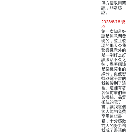
供方便取用閱
讀，非常感
謝。
2023/8/18 璐
羽
第一次知道好
讀是無意間發
現的，並且發
現的那天令我
驚喜且意外的
是—剛好是好
讀復活不久之
後，覺著應該
是某種莫名的
緣分，促使想
找些電子書的
我被帶到了這
裡。這裡有著
各位前輩們辛
苦掃描、品質
極佳的電子
書，讓我這個
後人能夠免費
享用這些書
籍，十分感激
前人的努力讓
我成了書籍的