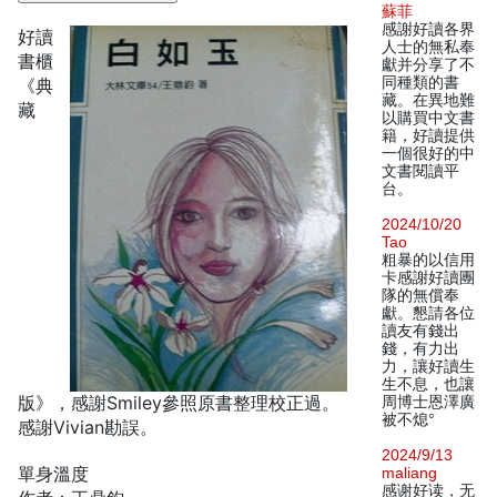
蘇菲
感謝好讀各界
好讀
人士的無私奉
書櫃
獻并分享了不
同種類的書
《典
藏。在異地難
藏
以購買中文書
籍，好讀提供
一個很好的中
文書閱讀平
台。
2024/10/20
Tao
粗暴的以信用
卡感謝好讀團
隊的無償奉
獻。懇請各位
讀友有錢出
錢，有力出
力，讓好讀生
生不息，也讓
版》，感謝Smiley參照原書整理校正過。
周博士恩澤廣
被不熄°
感謝Vivian勘誤。
2024/9/13
單身溫度
maliang
感谢好读，无