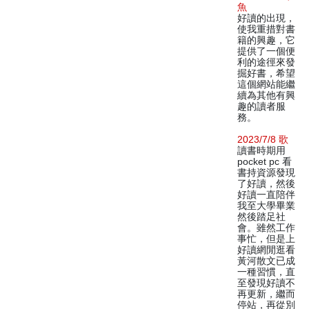
魚
好讀的出現，
使我重措對書
籍的興趣，它
提供了一個便
利的途徑來發
掘好書，希望
這個網站能繼
續為其他有興
趣的讀者服
務。
2023/7/8 歌
讀書時期用
pocket pc 看
書持資源發現
了好讀，然後
好讀一直陪伴
我至大學畢業
然後踏足社
會。雖然工作
事忙，但是上
好讀網閒逛看
黃河散文已成
一種習慣，直
至發現好讀不
再更新，繼而
停站，再從別