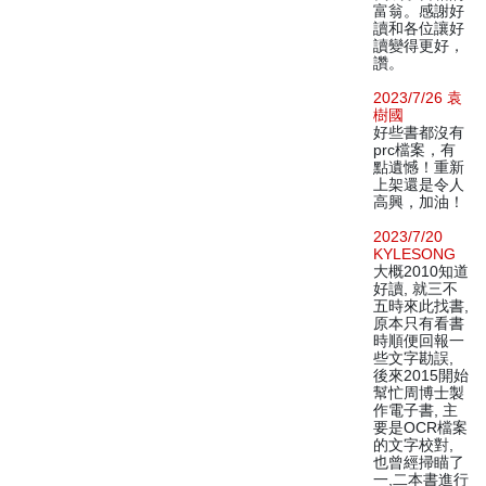
富翁。感謝好
讀和各位讓好
讀變得更好，
讚。
2023/7/26 袁
樹國
好些書都沒有
prc檔案，有
點遺憾！重新
上架還是令人
高興，加油！
2023/7/20
KYLESONG
大概2010知道
好讀, 就三不
五時來此找書,
原本只有看書
時順便回報一
些文字勘誤,
後來2015開始
幫忙周博士製
作電子書, 主
要是OCR檔案
的文字校對,
也曾經掃瞄了
一,二本書進行