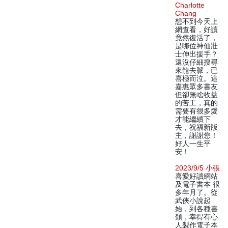
Charlotte
Chang
想不到今天上
網查看，好讀
竟然復活了，
是哪位神仙壯
士伸出援手？
還沒仔細搜尋
來龍去脈，已
喜極而泣。這
嘉惠眾多書友
但卻無啥收益
的苦工，真的
需要有很多愛
才能繼續下
去，祝福新版
主，謝謝您！
好人一生平
安！
2023/9/5 小張
喜愛好讀網站
及電子書本 很
多年月了。從
武俠小說起
始，到各種書
類，幸得有心
人製作電子本