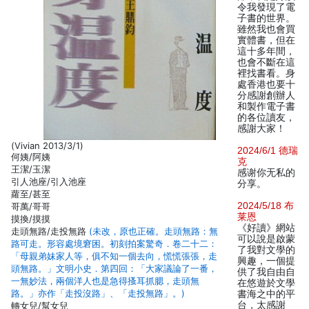
令我發現了電
子書的世界。
雖然我也會買
實體書，但在
這十多年間，
也會不斷在這
裡找書看。身
處香港也要十
分感謝創辦人
和製作電子書
的各位讀友，
感謝大家！
(Vivian 2013/3/1)
2024/6/1 德瑞
何姨/阿姨
克
王潔/玉潔
感谢你无私的
引人池座/引入池座
分享。
蘿至/甚至
2024/5/18 布
哥萬/哥哥
莱恩
摸換/摸摸
《好讀》網站
走頭無路/走投無路
(未改，原也正確。走頭無路：無
可以說是啟蒙
路可走。形容處境窘困。初刻拍案驚奇．卷二十二：
了我對文學的
「母親弟妹家人等，俱不知一個去向，慌慌張張，走
興趣，一個提
頭無路。」文明小史．第四回：「大家議論了一番，
供了我自由自
一無妙法，兩個洋人也是急得搔耳抓腮，走頭無
在悠遊於文學
路。」亦作「走投沒路」、「走投無路」。)
書海之中的平
台，太感謝
轉女兒/幫女兒