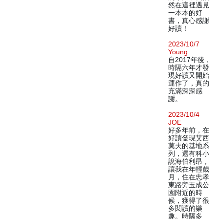
然在這裡遇見
一本本的好
書，真心感謝
好讀！
2023/10/7
Young
自2017年後，
時隔六年才發
現好讀又開始
運作了，真的
充滿深深感
謝。
2023/10/4
JOE
好多年前，在
好讀發現艾西
莫夫的基地系
列，還有科小
說海伯利昂，
讓我在年輕歲
月，住在忠孝
東路旁玉成公
園附近的時
候，獲得了很
多閱讀的樂
趣。時隔多