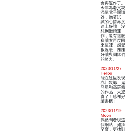
會再運作了。
今年為老父親
添購電子閱讀
器，抱著試一
試的心情再度
連上好讀，沒
想到繼續運
作，還有這麼
多讀友再度回
來這裡，感覺
很溫暖，謝謝
好讀與團隊們
的努力。
2023/11/27
Helios
能在这里发现
赤川次郎、鬼
马星和高羅佩
的作品，太驚
喜了！感謝好
讀書櫃！
2023/11/19
Moon
偶然間發現這
個網站，如獲
至寶，更找到