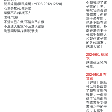
令我發現了電
聞風遠揚/聞風遠颺 (mPDB 2012/12/28)
子書的世界。
心無旁鶩/心無旁騖
雖然我也會買
氣慨不凡/氣概不凡
實體書，但在
老袖/老衲
這十多年間，
不清自已在做/不清自己在做
也會不斷在這
不及進人密室/不及進入密室
裡找書看。身
處香港也要十
剎那問擊潰/剎那間擊潰
分感謝創辦人
和製作電子書
的各位讀友，
感謝大家！
2024/6/1 德瑞
克
感谢你无私的
分享。
2024/5/18 布
莱恩
《好讀》網站
可以說是啟蒙
了我對文學的
興趣，一個提
供了我自由自
在悠遊於文學
書海之中的平
台，太感謝