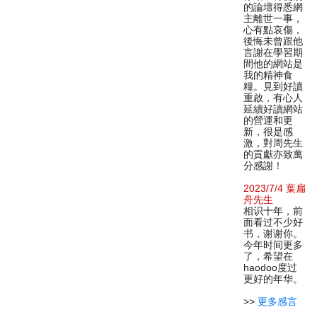
的論壇得悉網
主離世一事，
心有點哀傷，
後悔未曾跟他
言謝在學習期
間他的網站是
我的精神食
糧。見到好讀
重啟，有心人
延續好讀網站
的營運和更
新，很是感
激，對周先生
的貢獻亦致萬
分感謝！
2023/7/4 葉扁
舟先生
相识十年，前
面看过不少好
书，谢谢你。
今年时间更多
了，希望在
haodoo度过
更好的年华。
>>
更多感言