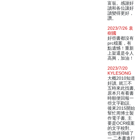
富翁。感謝好
讀和各位讓好
讀變得更好，
讚。
2023/7/26 袁
樹國
好些書都沒有
prc檔案，有
點遺憾！重新
上架還是令人
高興，加油！
2023/7/20
KYLESONG
大概2010知道
好讀, 就三不
五時來此找書,
原本只有看書
時順便回報一
些文字勘誤,
後來2015開始
幫忙周博士製
作電子書, 主
要是OCR檔案
的文字校對,
也曾經掃瞄了
一,二本書進行