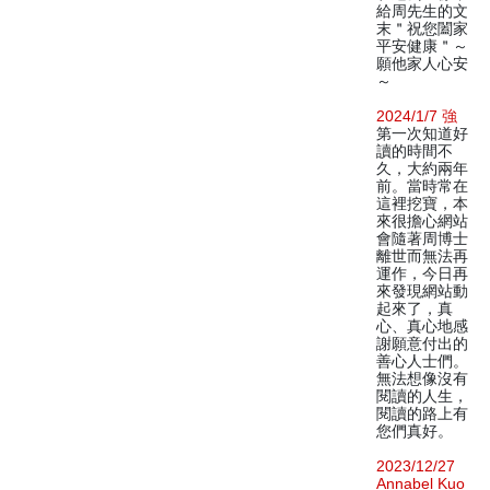
給周先生的文
末＂祝您闔家
平安健康＂～
願他家人心安
～
2024/1/7 強
第一次知道好
讀的時間不
久，大約兩年
前。當時常在
這裡挖寶，本
來很擔心網站
會隨著周博士
離世而無法再
運作，今日再
來發現網站動
起來了，真
心、真心地感
謝願意付出的
善心人士們。
無法想像沒有
閱讀的人生，
閱讀的路上有
您們真好。
2023/12/27
Annabel Kuo