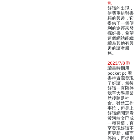
魚
好讀的出現，
使我重措對書
籍的興趣，它
提供了一個便
利的途徑來發
掘好書，希望
這個網站能繼
續為其他有興
趣的讀者服
務。
2023/7/8 歌
讀書時期用
pocket pc 看
書持資源發現
了好讀，然後
好讀一直陪伴
我至大學畢業
然後踏足社
會。雖然工作
事忙，但是上
好讀網閒逛看
黃河散文已成
一種習慣，直
至發現好讀不
再更新，繼而
停站，再從別