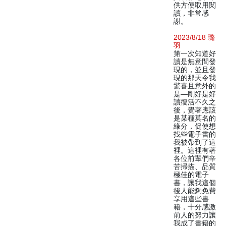
供方便取用閱
讀，非常感
謝。
2023/8/18 璐
羽
第一次知道好
讀是無意間發
現的，並且發
現的那天令我
驚喜且意外的
是—剛好是好
讀復活不久之
後，覺著應該
是某種莫名的
緣分，促使想
找些電子書的
我被帶到了這
裡。這裡有著
各位前輩們辛
苦掃描、品質
極佳的電子
書，讓我這個
後人能夠免費
享用這些書
籍，十分感激
前人的努力讓
我成了書籍的