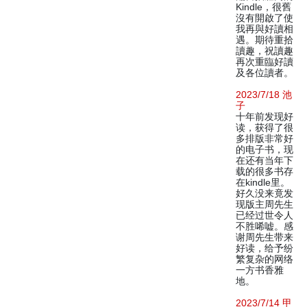
Kindle，很舊
沒有開啟了使
我再與好讀相
遇。期待重拾
讀趣，祝讀趣
再次重臨好讀
及各位讀者。
2023/7/18 池
子
十年前发现好
读，获得了很
多排版非常好
的电子书，现
在还有当年下
载的很多书存
在kindle里。
好久没来竟发
现版主周先生
已经过世令人
不胜唏嘘。感
谢周先生带来
好读，给予纷
繁复杂的网络
一方书香雅
地。
2023/7/14 甲