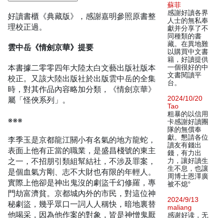
蘇菲
感謝好讀各界
好讀書櫃《典藏版》，感謝嘉明參照原書整
人士的無私奉
理校正過。
獻并分享了不
同種類的書
藏。在異地難
雲中岳《情劍京華》提要
以購買中文書
籍，好讀提供
本書據二零零四年大陸太白文藝出版社版本
一個很好的中
文書閱讀平
校正。又該大陸出版社於出版雲中岳的全集
台。
時，對其作品內容略加分類，《情劍京華》
2024/10/20
屬「怪俠系列」。
Tao
粗暴的以信用
※※※
卡感謝好讀團
隊的無償奉
獻。懇請各位
李季玉是京都龍江關小有名氣的地方龍蛇，
讀友有錢出
表面上他有正當的職業，是盛昌棧號的東主
錢，有力出
之一，不招朋引類組幫結社，不涉及罪案，
力，讓好讀生
生不息，也讓
是個血氣方剛、志不大財也有限的年輕人。
周博士恩澤廣
實際上他卻是神出鬼沒的劇盜千幻修羅，專
被不熄°
門劫富濟貧。京都城內外的市民，對這位神
2024/9/13
秘劇盜，幾乎眾口一詞人人稱快，暗地裏替
maliang
他喝采，因為他作案的對象，皆是神憎鬼厭
感谢好读，无