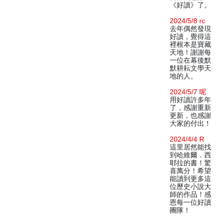
《好讀》了。
2024/5/8 rc
去年偶然發現
好讀，覺得這
裡根本是寶藏
天地！謝謝每
一位在幕後默
默耕耘文學天
地的人。
2024/5/7 呢
用好讀許多年
了，感謝重新
更新，也感謝
大家的付出！
2024/4/4 R
這里居然能找
到哈維爾．西
耶拉的書！驚
喜萬分！希望
能讀到更多這
位歷史小說大
師的作品！感
恩每一位好讀
團隊！