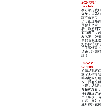
2024/3/14
Beatlebum
在好讀挖寶好
幾年，以為好
讀不會更新
了，但還是偶
爾會上來看
看，沒想到又
有新書了，超
級感動！好讀
真的陪我渡過
好多個通勤的
日子跟愜意的
週末，謝謝好
讀！
2024/3/9
Christine
好讀是我這個
文字工作者隨
時隨地的好朋
友，我有空就
上來，給我許
多精神糧食，
伴我度過許多
白天黑夜，有
好讀，真好！
非常感謝幕後