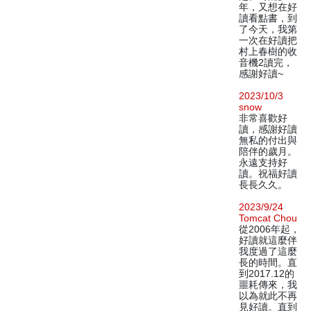
年，又想在好
讀看點書，到
了今天，我第
一次在好讀把
村上春樹的收
音機2讀完，
感謝好讀~
2023/10/3
snow
非常喜歡好
讀，感謝好讀
無私的付出與
陪伴的歲月。
永遠支持好
讀。祝福好讀
長長久久。
2023/9/24
Tomcat Chou
從2006年起，
好讀就這麼伴
我度過了這麼
長的時間。直
到2017.12的
噩耗傳來，我
以為就此不再
見好讀。直到