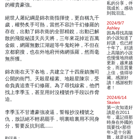
私的分享，伴
的權貴豪強。
我成长，感动
到我泪流。
絕世人屠紀綱是錦衣衛指揮使，更自稱九千
2024/9/7
歲，權勢炙手可熱，當然不容許千幻修羅的
Ashley
存在，出動了錦衣衛的全部精銳，出動已解
因為尋找高陽
散的飛龍秘諜天兵天將，三年來花掉近百萬
的小說知道了
好讀，也已經
金銀，網羅無數江湖超等牛鬼蛇神，不但在
十年了。好讀
京都窮搜，也在外地府州佈網張羅，然而毫
上高陽的小說
也慢慢地持續
無所獲。
更新，越來越
全，而且質量
錦衣衛在天下各地，共建立了十四座鎮撫司
上佳，值得珍
藏。感謝好
公開的衙門。天殺星楊素、地殺星陳宗，受
讀！感謝校對
命負責追查千幻修羅。為了尋找線索，他們
者！
找上李季玉，甚至用封沒棧號作手段以作脅
2024/6/14
迫。
Skelen
第一次知道好
李季玉不甘遭豪強凌逼，誓報抄沒棧號之
讀是在2011
年，還記得那
仇，放話絕不輕易罷手，明裏暗裏用不同身
時身在外國的
分，誓要反抗到底……
我要找<那些
年>是十分困
難，就是好讀
勘誤表：