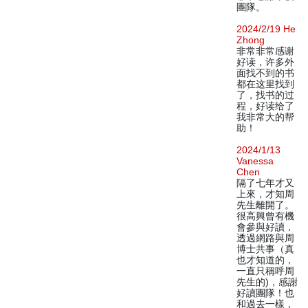
團隊。
2024/2/19 He
Zhong
非常非常感谢
好读，许多外
面找不到的书
都在这里找到
了，找书的过
程，好读给了
我非常大的帮
助！
2024/1/13
Vanessa
Chen
隔了七年才又
上來，才知周
先生離開了。
很高興曾有機
會參與好讀，
透過網路與周
博士共事（真
也才知道的，
一直只稱呼周
先生的)，感謝
好讀團隊！也
和過去一樣，