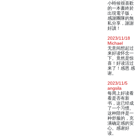
小時候很喜歡
的一本書終於
出現電子版，
感謝團隊的無
私分享，謝謝
好讀！
2023/11/18
Michael
无意间想起过
来好读怀念一
下。竟然是惊
喜！好读活过
来了！感恩 感
谢。
2023/11/5
angsila
每周上好读看
看是否有新
书，这已经成
了一个习惯。
这种陪伴是一
种舒服的，充
满确定感的安
心。感谢好
读。