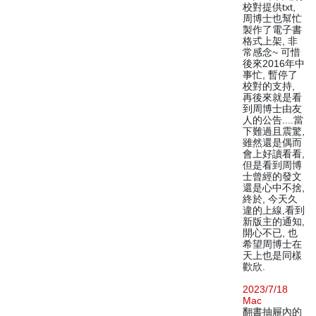
校對提供txt,
周博士也幫忙
製作了電子書
格式上架, 非
常感念~ 可惜
後來2016年中
事忙, 暫停了
校對的支持,
再後來就是看
到周博士由友
人的公告....當
下難過且震驚,
雖然還是偶而
會上好讀看看,
但是看到周博
士曾經的發文
還是心中不捨,
終於, 今天久
違的上線,看到
新版主的通知,
開心不已, 也
希望周博士在
天上也是同樣
歡欣.
2023/7/18
Mac
翻書抽屜內的