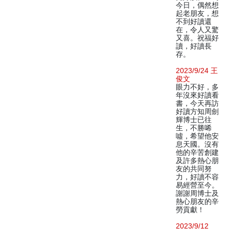
今日，偶然想
起老朋友，想
不到好讀還
在，令人又驚
又喜。祝福好
讀，好讀長
存。
2023/9/24 王
俊文
眼力不好，多
年沒來好讀看
書，今天再訪
好讀方知周劍
輝博士已往
生，不勝唏
噓，希望他安
息天國。沒有
他的辛苦創建
及許多熱心朋
友的共同努
力，好讀不容
易經營至今。
謝謝周博士及
熱心朋友的辛
勞貢獻！
2023/9/12