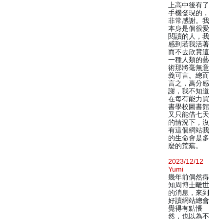
上高中後有了
手機發現的，
非常感謝。我
本身是個很愛
閱讀的人，我
感到若我活著
而不去欣賞這
一種人類的藝
術那將毫無意
義可言。總而
言之，萬分感
謝，我不知道
在每有能力買
書學校圖書館
又只能借七天
的情況下，沒
有這個網站我
的生命會是多
麼的荒蕪。
2023/12/12
Yumi
幾年前偶然得
知周博士離世
的消息，來到
好讀網站總會
覺得有點悵
然，也以為不