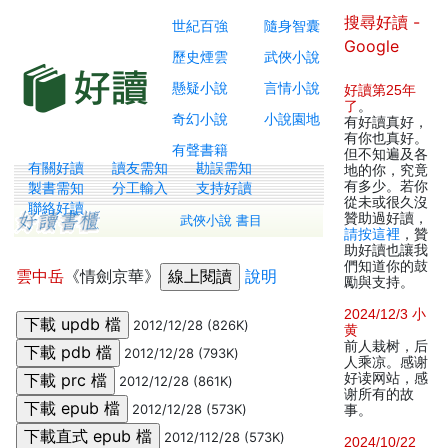
搜尋好讀 -
世紀百強
隨身智囊
Google
歷史煙雲
武俠小說
懸疑小說
言情小說
好讀第25年
了
。
奇幻小說
小說園地
有好讀真好，
有你也真好。
有聲書籍
但不知遍及各
有關好讀
讀友需知
勘誤需知
地的你，究竟
有多少。若你
製書需知
分工輸入
支持好讀
從未或很久沒
聯絡好讀
贊助過好讀，
武俠小說 書目
請按這裡
，贊
助好讀也讓我
們知道你的鼓
雲中岳
《情劍京華》
說明
勵與支持。
2024/12/3 小
2012/12/28 (826K)
黄
前人栽树，后
2012/12/28 (793K)
人乘凉。感谢
好读网站，感
2012/12/28 (861K)
谢所有的故
2012/12/28 (573K)
事。
2012/112/28 (573K)
2024/10/22