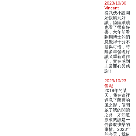
2023/10/30
Vincent
從武俠小說開
始接觸到好
讀，陸陸續續
也看了很多好
書，六年前看
到周博士的消
息覺得十分不
捨與可惜，時
隔多年發現好
讀又重新運作
了，實在感到
非常開心與感
謝！
2023/10/23
偷泥
2019年的某
天，我在這裡
遇見了薩豐的
風之影，便開
啟了我的閱讀
之路，才知道
原來閱讀是一
件多麼快樂的
事情。2023年
的今天，我依