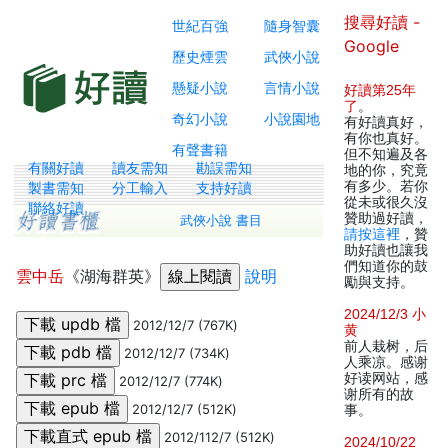
搜尋好讀 -
世紀百強
隨身智囊
Google
歷史煙雲
武俠小說
懸疑小說
言情小說
好讀第25年
了
。
奇幻小說
小說園地
有好讀真好，
有你也真好。
有聲書籍
但不知遍及各
有關好讀
讀友需知
勘誤需知
地的你，究竟
有多少。若你
製書需知
分工輸入
支持好讀
從未或很久沒
聯絡好讀
贊助過好讀，
武俠小說 書目
請按這裡
，贊
助好讀也讓我
們知道你的鼓
雲中岳
《湖海群英》
說明
勵與支持。
2024/12/3 小
2012/12/7 (767K)
黄
前人栽树，后
2012/12/7 (734K)
人乘凉。感谢
好读网站，感
2012/12/7 (774K)
谢所有的故
2012/12/7 (512K)
事。
2012/112/7 (512K)
2024/10/22