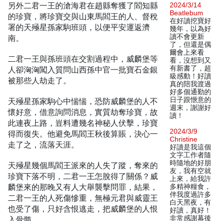
另外二君一王的滄海君在趙縣奪獲了閻知縣
2024/3/14
Beatlebum
的珍寶，將珍寶交與山東馬閻王的人、督稅
在好讀挖寶好
署的天殛星孫家駒班頭，以便平安運返濟
幾年，以為好
讀不會更新
南。
了，但還是偶
爾會上來看
二君一王與孫班頭在交割過程中，威麟堡等
看，沒想到又
有新書了，超
人卻洶洶闖入質問山西孫中官一批寶石金銀
級感動！好讀
被那些人劫走了。
真的陪我渡過
好多個通勤的
日子跟愜意的
天殛星孫家駒心中惴惴，恐防威麟堡的人不
週末，謝謝好
懷好意，借意詢問消息，實質劫奪珍寶，故
讀！
此連夜上路，豈料遭幾名神秘人伏擊，珍寶
2024/3/9
得而復失。他避免馬閻王秋後算賬，決心一
Christine
走了之，流落天涯。
好讀是我這個
文字工作者隨
時隨地的好朋
天殛星幾個馬閻王派來的人失了蹤，奪來的
友，我有空就
珍寶下落不明，二君一王怎脫得了關係？威
上來，給我許
麟堡來的那晚又有人大舉襲擊問罪，結果，
多精神糧食，
伴我度過許多
二君一王的人死傷慘重，無極元君與威靈王
白天黑夜，有
也受了傷，只好含恨逃走，把威麟堡的人恨
好讀，真好！
非常感謝幕後
入骨髓。