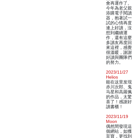
會再運作了。
今年為老父親
添購電子閱讀
器，抱著試一
試的心情再度
連上好讀，沒
想到繼續運
作，還有這麼
多讀友再度回
來這裡，感覺
很溫暖，謝謝
好讀與團隊們
的努力。
2023/11/27
Helios
能在这里发现
赤川次郎、鬼
马星和高羅佩
的作品，太驚
喜了！感謝好
讀書櫃！
2023/11/19
Moon
偶然間發現這
個網站，如獲
至寶，更找到