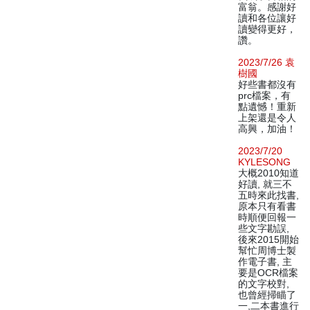
富翁。感謝好
讀和各位讓好
讀變得更好，
讚。
2023/7/26 袁
樹國
好些書都沒有
prc檔案，有
點遺憾！重新
上架還是令人
高興，加油！
2023/7/20
KYLESONG
大概2010知道
好讀, 就三不
五時來此找書,
原本只有看書
時順便回報一
些文字勘誤,
後來2015開始
幫忙周博士製
作電子書, 主
要是OCR檔案
的文字校對,
也曾經掃瞄了
一,二本書進行