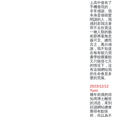
上高中後有了
手機發現的，
非常感謝。我
本身是個很愛
閱讀的人，我
感到若我活著
而不去欣賞這
一種人類的藝
術那將毫無意
義可言。總而
言之，萬分感
謝，我不知道
在每有能力買
書學校圖書館
又只能借七天
的情況下，沒
有這個網站我
的生命會是多
麼的荒蕪。
2023/12/12
Yumi
幾年前偶然得
知周博士離世
的消息，來到
好讀網站總會
覺得有點悵
然，也以為不