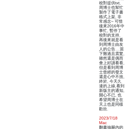
校對提供txt,
周博士也幫忙
製作了電子書
格式上架, 非
常感念~ 可惜
後來2016年中
事忙, 暫停了
校對的支持,
再後來就是看
到周博士由友
人的公告....當
下難過且震驚,
雖然還是偶而
會上好讀看看,
但是看到周博
士曾經的發文
還是心中不捨,
終於, 今天久
違的上線,看到
新版主的通知,
開心不已, 也
希望周博士在
天上也是同樣
歡欣.
2023/7/18
Mac
翻書抽屜內的