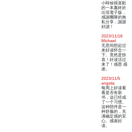
小時候很喜歡
的一本書終於
出現電子版，
感謝團隊的無
私分享，謝謝
好讀！
2023/11/18
Michael
无意间想起过
来好读怀念一
下。竟然是惊
喜！好读活过
来了！感恩 感
谢。
2023/11/5
angsila
每周上好读看
看是否有新
书，这已经成
了一个习惯。
这种陪伴是一
种舒服的，充
满确定感的安
心。感谢好
读。