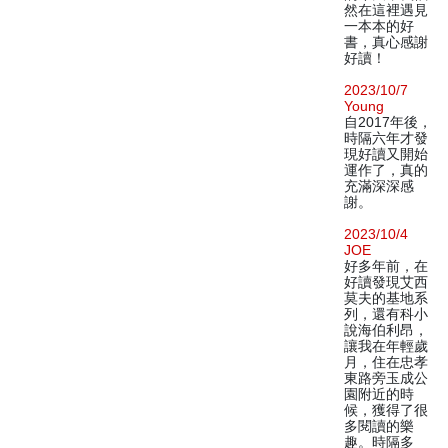
然在這裡遇見
一本本的好
書，真心感謝
好讀！
2023/10/7
Young
自2017年後，
時隔六年才發
現好讀又開始
運作了，真的
充滿深深感
謝。
2023/10/4
JOE
好多年前，在
好讀發現艾西
莫夫的基地系
列，還有科小
說海伯利昂，
讓我在年輕歲
月，住在忠孝
東路旁玉成公
園附近的時
候，獲得了很
多閱讀的樂
趣。時隔多