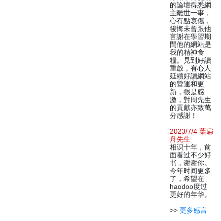
的論壇得悉網
主離世一事，
心有點哀傷，
後悔未曾跟他
言謝在學習期
間他的網站是
我的精神食
糧。見到好讀
重啟，有心人
延續好讀網站
的營運和更
新，很是感
激，對周先生
的貢獻亦致萬
分感謝！
2023/7/4 葉扁
舟先生
相识十年，前
面看过不少好
书，谢谢你。
今年时间更多
了，希望在
haodoo度过
更好的年华。
>>
更多感言