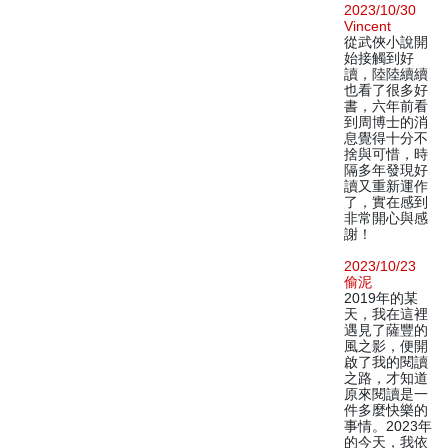
2023/10/30
Vincent
從武俠小說開
始接觸到好
讀，陸陸續續
也看了很多好
書，六年前看
到周博士的消
息覺得十分不
捨與可惜，時
隔多年發現好
讀又重新運作
了，實在感到
非常開心與感
謝！
2023/10/23
偷泥
2019年的某
天，我在這裡
遇見了薩豐的
風之影，便開
啟了我的閱讀
之路，才知道
原來閱讀是一
件多麼快樂的
事情。2023年
的今天，我依