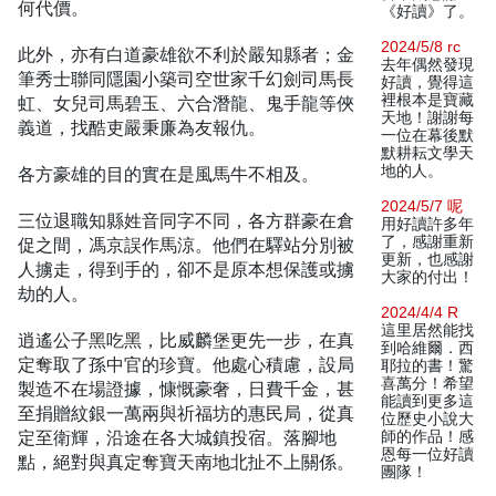
何代價。
《好讀》了。
2024/5/8 rc
此外，亦有白道豪雄欲不利於嚴知縣者；金
去年偶然發現
筆秀士聯同隱園小築司空世家千幻劍司馬長
好讀，覺得這
裡根本是寶藏
虹、女兒司馬碧玉、六合潛龍、鬼手龍等俠
天地！謝謝每
義道，找酷吏嚴秉廉為友報仇。
一位在幕後默
默耕耘文學天
地的人。
各方豪雄的目的實在是風馬牛不相及。
2024/5/7 呢
三位退職知縣姓音同字不同，各方群豪在倉
用好讀許多年
了，感謝重新
促之間，馮京誤作馬涼。他們在驛站分別被
更新，也感謝
人擄走，得到手的，卻不是原本想保護或擄
大家的付出！
劫的人。
2024/4/4 R
這里居然能找
逍遙公子黑吃黑，比威麟堡更先一步，在真
到哈維爾．西
定奪取了孫中官的珍寶。他處心積慮，設局
耶拉的書！驚
喜萬分！希望
製造不在場證據，慷慨豪奢，日費千金，甚
能讀到更多這
至捐贈紋銀一萬兩與祈福坊的惠民局，從真
位歷史小說大
定至衛輝，沿途在各大城鎮投宿。落腳地
師的作品！感
恩每一位好讀
點，絕對與真定奪寶天南地北扯不上關係。
團隊！