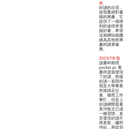
魚
好讀的出現，
使我重措對書
籍的興趣，它
提供了一個便
利的途徑來發
掘好書，希望
這個網站能繼
續為其他有興
趣的讀者服
務。
2023/7/8 歌
讀書時期用
pocket pc 看
書持資源發現
了好讀，然後
好讀一直陪伴
我至大學畢業
然後踏足社
會。雖然工作
事忙，但是上
好讀網閒逛看
黃河散文已成
一種習慣，直
至發現好讀不
再更新，繼而
停站，再從別