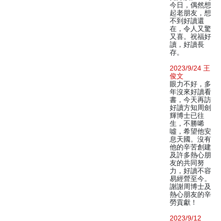
今日，偶然想
起老朋友，想
不到好讀還
在，令人又驚
又喜。祝福好
讀，好讀長
存。
2023/9/24 王
俊文
眼力不好，多
年沒來好讀看
書，今天再訪
好讀方知周劍
輝博士已往
生，不勝唏
噓，希望他安
息天國。沒有
他的辛苦創建
及許多熱心朋
友的共同努
力，好讀不容
易經營至今。
謝謝周博士及
熱心朋友的辛
勞貢獻！
2023/9/12