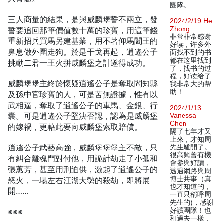
團隊。
三人商量的結果，是與威麟堡誓不兩立，發
2024/2/19 He
Zhong
誓要追回那筆價值數十萬的珍寶，用這筆錢
非常非常感谢
重新招兵買馬另建基業，用不著仰馬閻王的
好读，许多外
鼻息做外圍走狗。於是干戈再起，逍遙公子
面找不到的书
都在这里找到
挑動二君一王火拼威麟堡之計遂得成功。
了，找书的过
程，好读给了
威麟堡堡主終於懷疑逍遙公子是奪取閻知縣
我非常大的帮
助！
及孫中官珍寶的人，可是苦無證據，惟有以
武相逼，奪取了逍遙公子的車馬、金銀、行
2024/1/13
囊。可是逍遙公子堅決否認，認為是威麟堡
Vanessa
Chen
的嫁禍，更藉此要向威麟堡索取賠償。
隔了七年才又
上來，才知周
逍遙公子武藝高強，威麟堡堡堡主不敵，只
先生離開了。
很高興曾有機
有糾合離魂門對付他，用詭計劫走了小孤和
會參與好讀，
張蕙芳，甚至用刑迫供，激起了逍遙公子的
透過網路與周
博士共事（真
怒火，一場左右江湖大勢的殺劫，即將展
也才知道的，
開……
一直只稱呼周
先生的)，感謝
好讀團隊！也
※※※
和過去一樣，