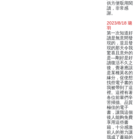
供方便取用閱
讀，非常感
謝。
2023/8/18 璐
羽
第一次知道好
讀是無意間發
現的，並且發
現的那天令我
驚喜且意外的
是—剛好是好
讀復活不久之
後，覺著應該
是某種莫名的
緣分，促使想
找些電子書的
我被帶到了這
裡。這裡有著
各位前輩們辛
苦掃描、品質
極佳的電子
書，讓我這個
後人能夠免費
享用這些書
籍，十分感激
前人的努力讓
我成了書籍的