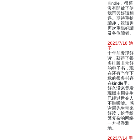
Kindle，很舊
沒有開啟了使
我再與好讀相
遇。期待重拾
讀趣，祝讀趣
再次重臨好讀
及各位讀者。
2023/7/18 池
子
十年前发现好
读，获得了很
多排版非常好
的电子书，现
在还有当年下
载的很多书存
在kindle里。
好久没来竟发
现版主周先生
已经过世令人
不胜唏嘘。感
谢周先生带来
好读，给予纷
繁复杂的网络
一方书香雅
地。
2023/7/14 甲