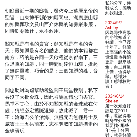
私的分享，伴
我成长，感动
朝庭最近一期的邸報，發佈今上萬曆皇帝的
到我泪流。
聖旨：山東博平縣的知縣閻忠、湖廣應山縣
2024/9/7
的知縣顏耿文及山西介休縣的知縣嚴秉廉，
Ashley
同時飭令致仕，永不敘用。
因為尋找高陽
的小說知道了
好讀，也已經
閻知縣是有名的貪官；顏知縣是有名的青
十年了。好讀
天；嚴知縣是有名的酷吏。他們的本籍都在
上高陽的小說
南方，巧的是在同一天啟程從京都南下。三
也慢慢地持續
更新，越來越
位退職的知縣，同一時間到達恒山驛，掀起
全，而且質量
了無窮風波。巧合的是：三個知縣的姓，音
上佳，值得珍
藏。感謝好
同字不同。
讀！感謝校對
者！
閻忠助紂為虐幫助稅監閻王馬堂搜刮，私下
2024/6/14
吞沒了大批金珠，因此被馬堂猜忌而丟官。
Skelen
馬堂不甘心，由於不知閻知縣的金珠藏在何
第一次知道好
處，猜想必定攜贓返鄉，故此派了二君一
讀是在2011
年，還記得那
王：滄海君公羊滄海、無極元君無極丹士及
時身在外國的
威靈王王五岳前來，志在奪取閻知縣攜走的
我要找<那些
金珠寶玩。
年>是十分困
難，就是好讀