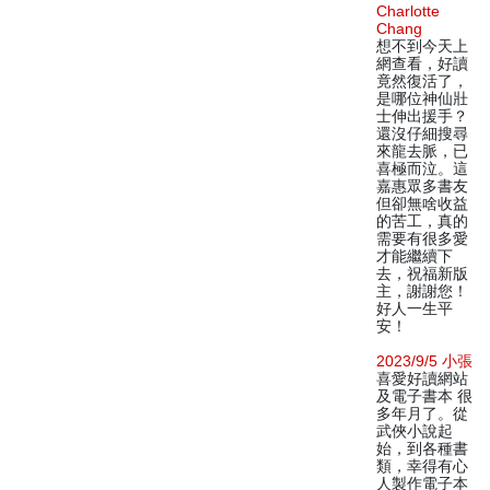
Charlotte
Chang
想不到今天上
網查看，好讀
竟然復活了，
是哪位神仙壯
士伸出援手？
還沒仔細搜尋
來龍去脈，已
喜極而泣。這
嘉惠眾多書友
但卻無啥收益
的苦工，真的
需要有很多愛
才能繼續下
去，祝福新版
主，謝謝您！
好人一生平
安！
2023/9/5 小張
喜愛好讀網站
及電子書本 很
多年月了。從
武俠小說起
始，到各種書
類，幸得有心
人製作電子本