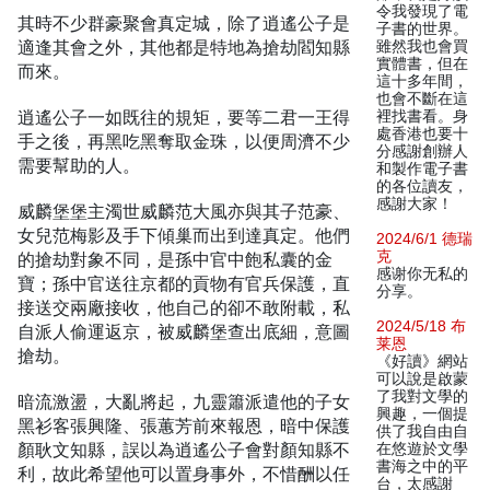
令我發現了電
其時不少群豪聚會真定城，除了逍遙公子是
子書的世界。
適逢其會之外，其他都是特地為搶劫閻知縣
雖然我也會買
實體書，但在
而來。
這十多年間，
也會不斷在這
逍遙公子一如既往的規矩，要等二君一王得
裡找書看。身
處香港也要十
手之後，再黑吃黑奪取金珠，以便周濟不少
分感謝創辦人
需要幫助的人。
和製作電子書
的各位讀友，
感謝大家！
威麟堡堡主濁世威麟范大風亦與其子范豪、
女兒范梅影及手下傾巢而出到達真定。他們
2024/6/1 德瑞
克
的搶劫對象不同，是孫中官中飽私囊的金
感谢你无私的
寶；孫中官送往京都的貢物有官兵保護，直
分享。
接送交兩廠接收，他自己的卻不敢附載，私
2024/5/18 布
自派人偷運返京，被威麟堡查出底細，意圖
莱恩
搶劫。
《好讀》網站
可以說是啟蒙
了我對文學的
暗流激盪，大亂將起，九靈簫派遣他的子女
興趣，一個提
黑衫客張興隆、張蕙芳前來報恩，暗中保護
供了我自由自
顏耿文知縣，誤以為逍遙公子會對顏知縣不
在悠遊於文學
書海之中的平
利，故此希望他可以置身事外，不惜酬以任
台，太感謝