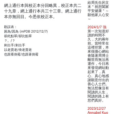
給周先生的文
網上通行本與校正本分回略異，校正本共二
末＂祝您闔家
十九章，網上通行本共三十三章。網上通行
平安健康＂～
願他家人心安
本亦無回目。今悉依校正本。
～
勘誤表：
2024/1/7 強
第一次知道好
困為/因為 (mPDB 2012/12/7)
讀的時間不
卻此點翠/卻比點翠
久，大約兩年
？。/？
前。當時常在
剌出手/刺出手
這裡挖寶，本
以老賣老/倚老賣老
來很擔心網站
也跟看倒霉/也跟著倒霉
會隨著周博士
離世而無法再
運作，今日再
來發現網站動
起來了，真
心、真心地感
謝願意付出的
善心人士們。
無法想像沒有
閱讀的人生，
閱讀的路上有
您們真好。
2023/12/27
Annabel Kuo