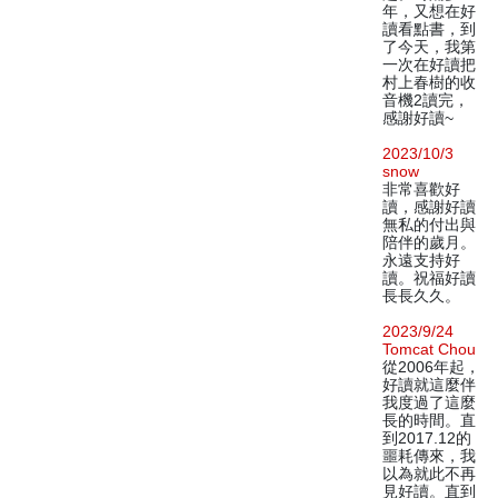
年，又想在好
讀看點書，到
了今天，我第
一次在好讀把
村上春樹的收
音機2讀完，
感謝好讀~
2023/10/3
snow
非常喜歡好
讀，感謝好讀
無私的付出與
陪伴的歲月。
永遠支持好
讀。祝福好讀
長長久久。
2023/9/24
Tomcat Chou
從2006年起，
好讀就這麼伴
我度過了這麼
長的時間。直
到2017.12的
噩耗傳來，我
以為就此不再
見好讀。直到