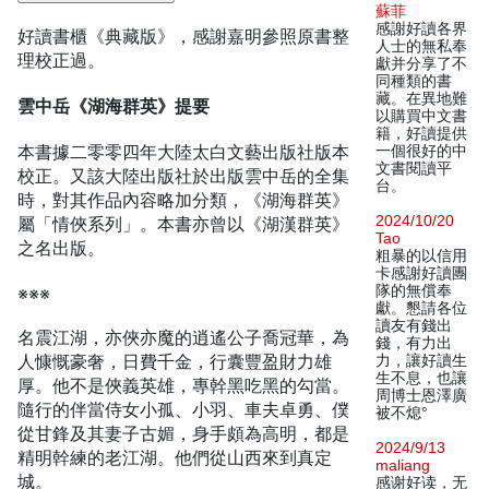
蘇菲
感謝好讀各界
好讀書櫃《典藏版》，感謝嘉明參照原書整
人士的無私奉
理校正過。
獻并分享了不
同種類的書
藏。在異地難
雲中岳《湖海群英》提要
以購買中文書
籍，好讀提供
本書據二零零四年大陸太白文藝出版社版本
一個很好的中
文書閱讀平
校正。又該大陸出版社於出版雲中岳的全集
台。
時，對其作品內容略加分類，《湖海群英》
2024/10/20
屬「情俠系列」。本書亦曾以《湖漢群英》
Tao
之名出版。
粗暴的以信用
卡感謝好讀團
隊的無償奉
※※※
獻。懇請各位
讀友有錢出
名震江湖，亦俠亦魔的逍遙公子喬冠華，為
錢，有力出
人慷慨豪奢，日費千金，行囊豐盈財力雄
力，讓好讀生
生不息，也讓
厚。他不是俠義英雄，專幹黑吃黑的勾當。
周博士恩澤廣
隨行的伴當侍女小孤、小羽、車夫卓勇、僕
被不熄°
從甘鋒及其妻子古媚，身手頗為高明，都是
2024/9/13
精明幹練的老江湖。他們從山西來到真定
maliang
城。
感谢好读，无