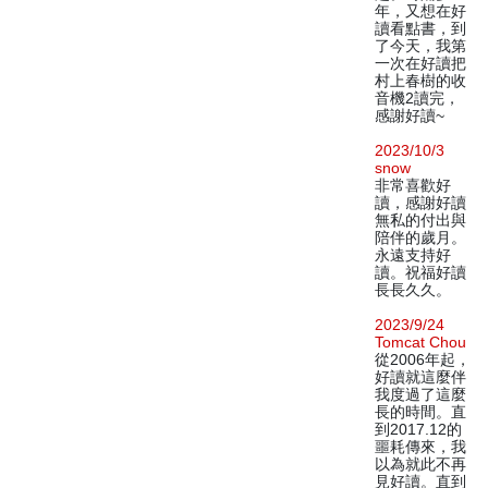
年，又想在好
讀看點書，到
了今天，我第
一次在好讀把
村上春樹的收
音機2讀完，
感謝好讀~
2023/10/3
snow
非常喜歡好
讀，感謝好讀
無私的付出與
陪伴的歲月。
永遠支持好
讀。祝福好讀
長長久久。
2023/9/24
Tomcat Chou
從2006年起，
好讀就這麼伴
我度過了這麼
長的時間。直
到2017.12的
噩耗傳來，我
以為就此不再
見好讀。直到