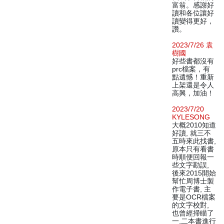
富翁。感謝好
讀和各位讓好
讀變得更好，
讚。
2023/7/26 袁
樹國
好些書都沒有
prc檔案，有
點遺憾！重新
上架還是令人
高興，加油！
2023/7/20
KYLESONG
大概2010知道
好讀, 就三不
五時來此找書,
原本只有看書
時順便回報一
些文字勘誤,
後來2015開始
幫忙周博士製
作電子書, 主
要是OCR檔案
的文字校對,
也曾經掃瞄了
一,二本書進行