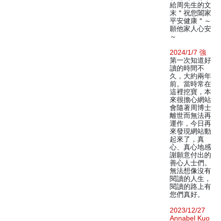
給周先生的文
末＂祝您闔家
平安健康＂～
願他家人心安
～
2024/1/7 強
第一次知道好
讀的時間不
久，大約兩年
前。當時常在
這裡挖寶，本
來很擔心網站
會隨著周博士
離世而無法再
運作，今日再
來發現網站動
起來了，真
心、真心地感
謝願意付出的
善心人士們。
無法想像沒有
閱讀的人生，
閱讀的路上有
您們真好。
2023/12/27
Annabel Kuo