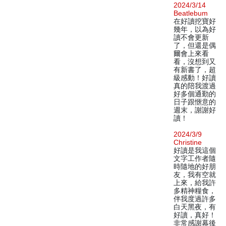
2024/3/14
Beatlebum
在好讀挖寶好
幾年，以為好
讀不會更新
了，但還是偶
爾會上來看
看，沒想到又
有新書了，超
級感動！好讀
真的陪我渡過
好多個通勤的
日子跟愜意的
週末，謝謝好
讀！
2024/3/9
Christine
好讀是我這個
文字工作者隨
時隨地的好朋
友，我有空就
上來，給我許
多精神糧食，
伴我度過許多
白天黑夜，有
好讀，真好！
非常感謝幕後