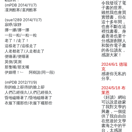
令我發現了電
(mPDB 2014/11/7)
子書的世界。
凜洌酷寒/凜冽酷寒
雖然我也會買
實體書，但在
(sue1289 2014/11/7)
這十多年間，
寂睜/寂靜
也會不斷在這
挪一娜/挪一挪
裡找書看。身
一拉一粒/一粒一粒
處香港也要十
老了！/走了！
分感謝創辦人
和製作電子書
這樣老了/這樣走了
的各位讀友，
人老都老了/人走都走了
感謝大家！
便嚥著/便咽著
莫側/莫測
2024/6/1 德瑞
那隻嘴/那支嘴
克
伊娘哩！﹂ 阿樹說(同一段)
感谢你无私的
分享。
(mPDB 2012/11/9)
削的瞼上卻/削的臉上卻
2024/5/18 布
人們己經很久/人們已經很久
莱恩
《好讀》網站
昏地磕睡著了/昏地瞌睡著了
可以說是啟蒙
衣服下擺那些/衣服下襬那些
了我對文學的
興趣，一個提
供了我自由自
在悠遊於文學
書海之中的平
台，太感謝