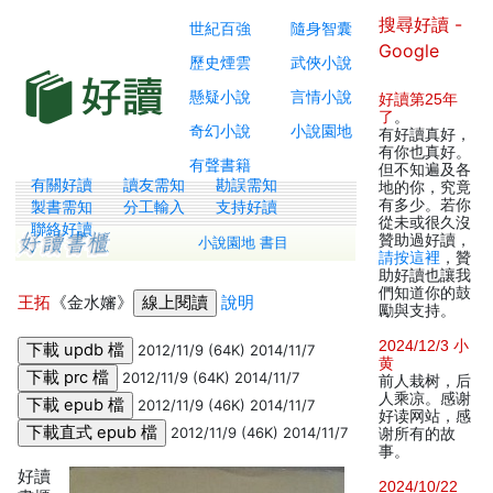
搜尋好讀 -
世紀百強
隨身智囊
Google
歷史煙雲
武俠小說
懸疑小說
言情小說
好讀第25年
了
。
奇幻小說
小說園地
有好讀真好，
有你也真好。
有聲書籍
但不知遍及各
有關好讀
讀友需知
勘誤需知
地的你，究竟
有多少。若你
製書需知
分工輸入
支持好讀
從未或很久沒
聯絡好讀
贊助過好讀，
小說園地 書目
請按這裡
，贊
助好讀也讓我
們知道你的鼓
王拓
《金水嬸》
說明
勵與支持。
2024/12/3 小
2012/11/9 (64K) 2014/11/7
黄
2012/11/9 (64K) 2014/11/7
前人栽树，后
人乘凉。感谢
2012/11/9 (46K) 2014/11/7
好读网站，感
2012/11/9 (46K) 2014/11/7
谢所有的故
事。
好讀
2024/10/22