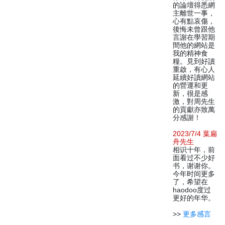
的論壇得悉網
主離世一事，
心有點哀傷，
後悔未曾跟他
言謝在學習期
間他的網站是
我的精神食
糧。見到好讀
重啟，有心人
延續好讀網站
的營運和更
新，很是感
激，對周先生
的貢獻亦致萬
分感謝！
2023/7/4 葉扁
舟先生
相识十年，前
面看过不少好
书，谢谢你。
今年时间更多
了，希望在
haodoo度过
更好的年华。
>>
更多感言