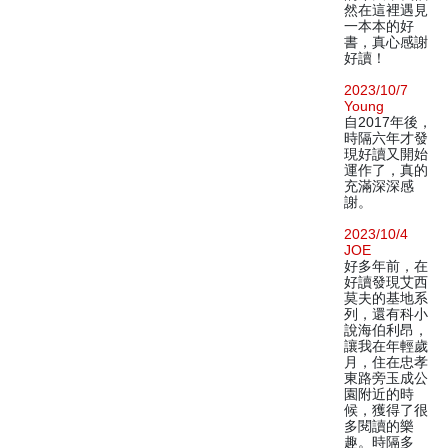
然在這裡遇見
一本本的好
書，真心感謝
好讀！
2023/10/7
Young
自2017年後，
時隔六年才發
現好讀又開始
運作了，真的
充滿深深感
謝。
2023/10/4
JOE
好多年前，在
好讀發現艾西
莫夫的基地系
列，還有科小
說海伯利昂，
讓我在年輕歲
月，住在忠孝
東路旁玉成公
園附近的時
候，獲得了很
多閱讀的樂
趣。時隔多