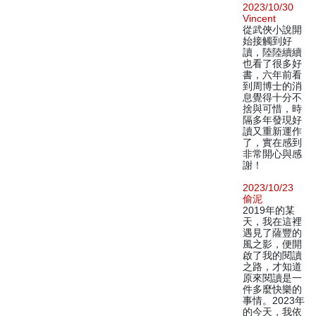
2023/10/30
Vincent
從武俠小說開
始接觸到好
讀，陸陸續續
也看了很多好
書，六年前看
到周博士的消
息覺得十分不
捨與可惜，時
隔多年發現好
讀又重新運作
了，實在感到
非常開心與感
謝！
2023/10/23
偷泥
2019年的某
天，我在這裡
遇見了薩豐的
風之影，便開
啟了我的閱讀
之路，才知道
原來閱讀是一
件多麼快樂的
事情。2023年
的今天，我依