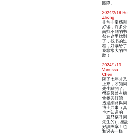
團隊。
2024/2/19 He
Zhong
非常非常感谢
好读，许多外
面找不到的书
都在这里找到
了，找书的过
程，好读给了
我非常大的帮
助！
2024/1/13
Vanessa
Chen
隔了七年才又
上來，才知周
先生離開了。
很高興曾有機
會參與好讀，
透過網路與周
博士共事（真
也才知道的，
一直只稱呼周
先生的)，感謝
好讀團隊！也
和過去一樣，