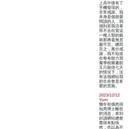
上高中後有了
手機發現的，
非常感謝。我
本身是個很愛
閱讀的人，我
感到若我活著
而不去欣賞這
一種人類的藝
術那將毫無意
義可言。總而
言之，萬分感
謝，我不知道
在每有能力買
書學校圖書館
又只能借七天
的情況下，沒
有這個網站我
的生命會是多
麼的荒蕪。
2023/12/12
Yumi
幾年前偶然得
知周博士離世
的消息，來到
好讀網站總會
覺得有點悵
然，也以為不