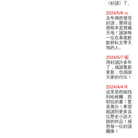
《好讀》了。
2024/5/8 rc
去年偶然發現
好讀，覺得這
裡根本是寶藏
天地！謝謝每
一位在幕後默
默耕耘文學天
地的人。
2024/5/7 呢
用好讀許多年
了，感謝重新
更新，也感謝
大家的付出！
2024/4/4 R
這里居然能找
到哈維爾．西
耶拉的書！驚
喜萬分！希望
能讀到更多這
位歷史小說大
師的作品！感
恩每一位好讀
團隊！