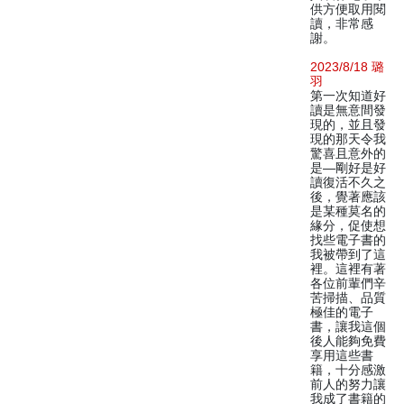
供方便取用閱
讀，非常感
謝。
2023/8/18 璐
羽
第一次知道好
讀是無意間發
現的，並且發
現的那天令我
驚喜且意外的
是—剛好是好
讀復活不久之
後，覺著應該
是某種莫名的
緣分，促使想
找些電子書的
我被帶到了這
裡。這裡有著
各位前輩們辛
苦掃描、品質
極佳的電子
書，讓我這個
後人能夠免費
享用這些書
籍，十分感激
前人的努力讓
我成了書籍的