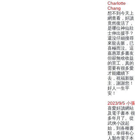
Charlotte
Chang
想不到今天上
網查看，好讀
竟然復活了，
是哪位神仙壯
士伸出援手？
還沒仔細搜尋
來龍去脈，已
喜極而泣。這
嘉惠眾多書友
但卻無啥收益
的苦工，真的
需要有很多愛
才能繼續下
去，祝福新版
主，謝謝您！
好人一生平
安！
2023/9/5 小張
喜愛好讀網站
及電子書本 很
多年月了。從
武俠小說起
始，到各種書
類，幸得有心
人製作電子本