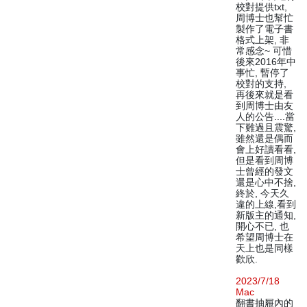
校對提供txt,
周博士也幫忙
製作了電子書
格式上架, 非
常感念~ 可惜
後來2016年中
事忙, 暫停了
校對的支持,
再後來就是看
到周博士由友
人的公告....當
下難過且震驚,
雖然還是偶而
會上好讀看看,
但是看到周博
士曾經的發文
還是心中不捨,
終於, 今天久
違的上線,看到
新版主的通知,
開心不已, 也
希望周博士在
天上也是同樣
歡欣.
2023/7/18
Mac
翻書抽屜內的