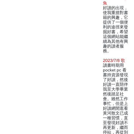
魚
好讀的出現，
使我重措對書
籍的興趣，它
提供了一個便
利的途徑來發
掘好書，希望
這個網站能繼
續為其他有興
趣的讀者服
務。
2023/7/8 歌
讀書時期用
pocket pc 看
書持資源發現
了好讀，然後
好讀一直陪伴
我至大學畢業
然後踏足社
會。雖然工作
事忙，但是上
好讀網閒逛看
黃河散文已成
一種習慣，直
至發現好讀不
再更新，繼而
停站，再從別