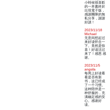
小時候很喜歡
的一本書終於
出現電子版，
感謝團隊的無
私分享，謝謝
好讀！
2023/11/18
Michael
无意间想起过
来好读怀念一
下。竟然是惊
喜！好读活过
来了！感恩 感
谢。
2023/11/5
angsila
每周上好读看
看是否有新
书，这已经成
了一个习惯。
这种陪伴是一
种舒服的，充
满确定感的安
心。感谢好
读。