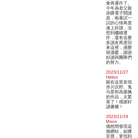
會再運作了。
今年為老父親
添購電子閱讀
器，抱著試一
試的心情再度
連上好讀，沒
想到繼續運
作，還有這麼
多讀友再度回
來這裡，感覺
很溫暖，謝謝
好讀與團隊們
的努力。
2023/11/27
Helios
能在这里发现
赤川次郎、鬼
马星和高羅佩
的作品，太驚
喜了！感謝好
讀書櫃！
2023/11/19
Moon
偶然間發現這
個網站，如獲
至寶，更找到