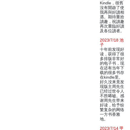
Kindle，很舊
沒有開啟了使
我再與好讀相
遇。期待重拾
讀趣，祝讀趣
再次重臨好讀
及各位讀者。
2023/7/18 池
子
十年前发现好
读，获得了很
多排版非常好
的电子书，现
在还有当年下
载的很多书存
在kindle里。
好久没来竟发
现版主周先生
已经过世令人
不胜唏嘘。感
谢周先生带来
好读，给予纷
繁复杂的网络
一方书香雅
地。
2023/7/14 甲