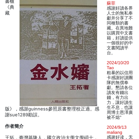
書櫃
蘇菲
《典
感謝好讀各界
藏
人士的無私奉
獻并分享了不
同種類的書
藏。在異地難
以購買中文書
籍，好讀提供
一個很好的中
文書閱讀平
台。
2024/10/20
Tao
粗暴的以信用
卡感謝好讀團
隊的無償奉
獻。懇請各位
讀友有錢出
錢，有力出
力，讓好讀生
生不息，也讓
版》，感謝guinness參照原書整理校正過。感
周博士恩澤廣
謝sue1289勘誤。
被不熄°
作者簡介
2024/9/13
maliang
感谢好读，无
王拓，臺灣基隆人，國立政治大學文學碩士，