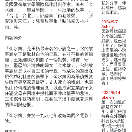
私的分享，伴
美國愛荷華大學國際寫作計劃作家。著有「金
我成长，感动
水嬸」、「望君早歸」；「牛肚港的故事」、
到我泪流。
「台北．台北」；評論集「街巷鼓聲」、「張
愛玲與宋江」；兒童故事集「咕咕精與小老
2024/9/7
頭」等。
Ashley
因為尋找高陽
的小說知道了
內容簡介
好讀，也已經
十年了。好讀
「金水嬸」是王拓最著名的小說之一，它的故
上高陽的小說
事題材正是取材自他的母親。在並不長的篇幅
也慢慢地持續
裡，王拓細膩的刻劃了一個勤勞、樸實、守
更新，越來越
全，而且質量
份、堅忍的台灣傳統婦女「金水嬸」。它的故
上佳，值得珍
事題材是取材自王拓的母親。他成功的寫出在
藏。感謝好
現代功利社會的衝擊下，金水嬸因為舉債投資
讀！感謝校對
失敗而導至家庭破碎，丈夫死亡的慘劇。也寫
者！
出由於傳統的倫理衰微，以至成家立業的子女
2024/6/14
任憑父母在困境中掙扎而不伸出援手的悲涼。
Skelen
王拓寫作技巧高明，在看似平淡中蘊藏著深厚
第一次知道好
的諷刺與悲憫。
讀是在2011
年，還記得那
「金水嬸」亦於一九八七年改編為同名電影上
時身在外國的
映。
我要找<那些
年>是十分困
難，就是好讀
勘誤表：