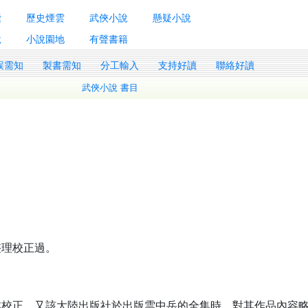
囊
歷史煙雲
武俠小說
懸疑小說
說
小說園地
有聲書籍
誤需知
製書需知
分工輸入
支持好讀
聯絡好讀
武俠小說 書目
整理校正過。
本校正。又該大陸出版社於出版雲中岳的全集時，對其作品內容