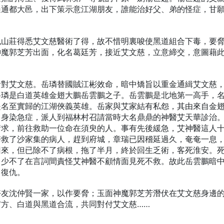
遍通都大邑，出下策示意江湖朋友，誰能治好父、弟的怪症，甘
風山莊得悉艾文慈醫術了得，故不惜明裏唆使黑道組合下毒，要
神魔郭芝芳出面，化名葛廷芳，接近艾文慈，立意締交，意圖藉
針對艾文慈。岳璘替國賊江彬效命，暗中矯旨以重金通緝艾文慈
岳璘是白道英雄金翅大鵬岳雲鵬之子。岳雲鵬是北地第一高手，
是名至實歸的江湖俠義英雄。岳家與艾家結有私怨，其由來自金
，身染急症，派人到福林村召請當時大名鼎鼎的神醫艾天華診治
請求，前往救助一位命在須臾的人。事有先後緩急，艾神醫這人
醫救了沙家集的病人，趕到府城，章瑞已因稽延過久，奄奄一息
回來，但已除不了病根，拖了半月，終於回生乏術，客死淮安。
，少不了在言詞間責怪艾神醫不顧情面見死不救。故此岳雲鵬暗
舅復仇。
好友沈仲賢一家，以作要脅；玉面神魔郭芝芳潛伏在艾文慈身邊
方、白道與黑道合流，共同對付艾文慈……