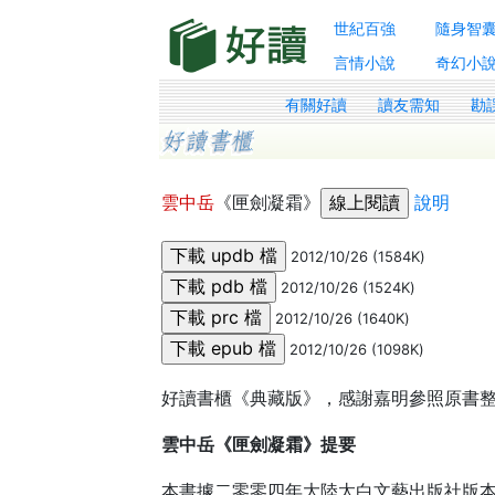
世紀百強
隨身智
言情小說
奇幻小
有關好讀
讀友需知
勘
雲中岳
《匣劍凝霜》
說明
2012/10/26 (1584K)
2012/10/26 (1524K)
2012/10/26 (1640K)
2012/10/26 (1098K)
好讀書櫃《典藏版》，感謝嘉明參照原書
雲中岳《匣劍凝霜》提要
本書據二零零四年大陸太白文藝出版社版