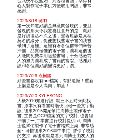
從武俠小說起始，到各種書類，幸得有
心人製作電子本供方便取用閱讀，非常
感謝。
2023/8/18 璐羽
第一次知道好讀是無意間發現的，並且
發現的那天令我驚喜且意外的是—剛好
是好讀復活不久之後，覺著應該是某種
莫名的緣分，促使想找些電子書的我被
帶到了這裡。這裡有著各位前輩們辛苦
掃描、品質極佳的電子書，讓我這個後
人能夠免費享用這些書籍，十分感激前
人的努力讓我成了書籍的富翁。感謝好
讀和各位讓好讀變得更好，讚。
2023/7/26 袁樹國
好些書都沒有prc檔案，有點遺憾！重新
上架還是令人高興，加油！
2023/7/20 KYLESONG
大概2010知道好讀, 就三不五時來此找
書, 原本只有看書時順便回報一些文字勘
誤, 後來2015開始幫忙周博士製作電子
書, 主要是OCR檔案的文字校對, 也曾經
掃瞄了一,二本書進行校對提供txt, 周博
士也幫忙製作了電子書格式上架, 非常感
念~ 可惜後來2016年中事忙, 暫停了校對
的支持, 再後來就是看到周博士由友人的