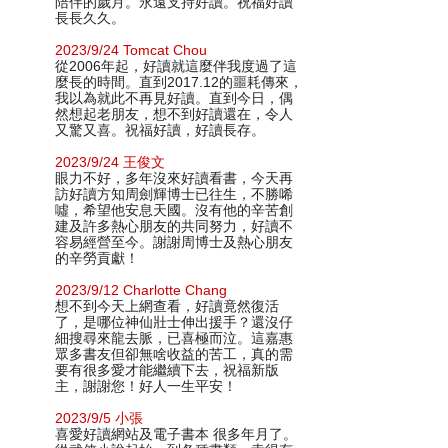
陪伴的歲月。永遠支持好讀。祝福好讀
長長久久。
2023/9/24 Tomcat Chou
從2006年起，好讀就這麼伴我度過了這
麼長的時間。直到2017.12的噩耗傳來，
我以為就此不再見好讀。直到今日，偶
然想起老朋友，想不到好讀還在，令人
又驚又喜。祝福好讀，好讀長存。
2023/9/24 王俊文
眼力不好，多年沒來好讀看書，今天再
訪好讀方知周劍輝博士已往生，不勝唏
噓，希望他安息天國。沒有他的辛苦創
建及許多熱心朋友的共同努力，好讀不
容易經營至今。謝謝周博士及熱心朋友
的辛勞貢獻！
2023/9/12 Charlotte Chang
想不到今天上網查看，好讀竟然復活
了，是哪位神仙壯士伸出援手？還沒仔
細搜尋來龍去脈，已喜極而泣。這嘉惠
眾多書友但卻無啥收益的苦工，真的需
要有很多愛才能繼續下去，祝福新版
主，謝謝您！好人一生平安！
2023/9/5 小張
喜愛好讀網站及電子書本 很多年月了。