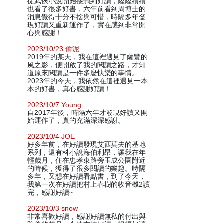
從武俠小說開始接觸到好讀，陸陸續續
也看了很多好書，六年前看到周博士的
消息覺得十分不捨與可惜，時隔多年發
現好讀又重新運作了，實在感到非常開
心與感謝！
2023/10/23 偷泥
2019年的某天，我在這裡遇見了薩豐的
風之影，便開啟了我的閱讀之路，才知
道原來閱讀是一件多麼快樂的事情。
2023年的今天，我依然在這裡遇見一本
本的好書，真心感謝好讀！
2023/10/7 Young
自2017年後，時隔六年才發現好讀又開
始運作了，真的充滿深深感謝。
2023/10/4 JOE
好多年前，在好讀發現艾西莫夫的基地
系列，還有科小說海伯利昂，讓我在年
輕歲月，住在忠孝東路旁玉成公園附近
的時候，獲得了很多閱讀的樂趣。時隔
多年，又想在好讀看點書，到了今天，
我第一次在好讀把村上春樹的收音機2讀
完，感謝好讀~
2023/10/3 snow
非常喜歡好讀，感謝好讀無私的付出與