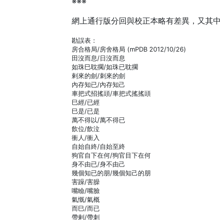
※※※
網上通行版分回與校正本略有差異，又其
勘誤表：
房合格局/房舍格局 (mPDB 2012/10/26)
田沒而息/日沒而息
如珠巳耽擱/如珠已耽擱
剌來的劍/刺來的劍
內存知已/內存知己
車把式招搖頭/車把式搖搖頭
巳經/已經
巳是/已是
萬不得以/萬不得已
飲位/飲泣
衝人/衝入
自始自終/自始至終
狗官自下在何/狗官目下在何
身不由已/身不由己
幾個知已的朋/幾個知己的朋
害躁/害臊
嘴瞼/嘴臉
氣慨/氣概
而巳/而已
帶剌/帶刺