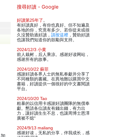
搜尋好讀 - Google
好讀第25年了
。
有好讀真好，有你也真好。但不知遍及
各地的你，究竟有多少。若你從未或很
久沒贊助過好讀，
請按這裡
，贊助好讀
也讓我們知道你的鼓勵與支持。
2024/12/3 小黄
前人栽树，后人乘凉。感谢好读网站，
感谢所有的故事。
2024/10/22 蘇菲
感謝好讀各界人士的無私奉獻并分享了
不同種類的書藏。在異地難以購買中文
書籍，好讀提供一個很好的中文書閱讀
平台。
2024/10/20 Tao
粗暴的以信用卡感謝好讀團隊的無償奉
獻。懇請各位讀友有錢出錢，有力出
力，讓好讀生生不息，也讓周博士恩澤
廣被不熄°
2024/9/13 maliang
感谢好读，无私的分享，伴我成长，感
略加