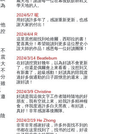
藏天地！謝謝每一位在幕後默默耕耘文
願為
學天地的人。
2024/5/7 呢
用好讀許多年了，感謝重新更新，也感
脅他
謝大家的付出！
此控
2024/4/4 R
這里居然能找到哈維爾．西耶拉的書！
驚喜萬分！希望能讀到更多這位歷史小
說大師的作品！感恩每一位好讀團隊！
，不
名震
2024/3/14 Beatlebum
翅大
在好讀挖寶好幾年，以為好讀不會更新
了，但還是偶爾會上來看看，沒想到又
。不
有新書了，超級感動！好讀真的陪我渡
十分
過好多個通勤的日子跟愜意的週末，謝
謝好讀！
，雖
死
2024/3/9 Christine
中邀
好讀是我這個文字工作者隨時隨地的好
朋友，我有空就上來，給我許多精神糧
食，伴我度過許多白天黑夜，有好讀，
真好！非常感謝幕後團隊。
的陰
2024/2/19 He Zhong
非常非常感谢好读，许多外面找不到的
书都在这里找到了，找书的过程，好读