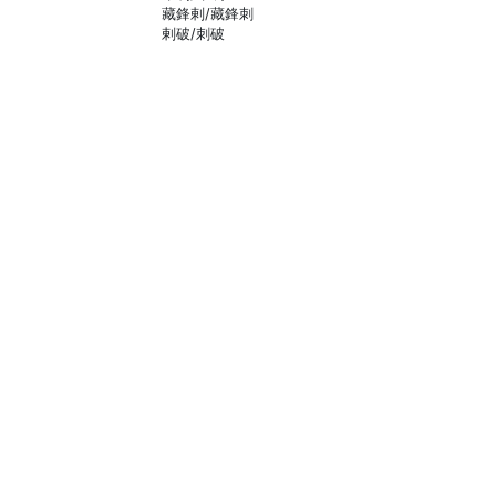
藏鋒剌/藏鋒刺
剌破/刺破