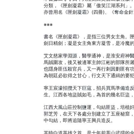
分類，《匣劍凝霜》屬「傲笑江湖系列」
亦曾用名《匣劍凝霜》(四冊)、《奪命金
※※※
書名《匣劍凝霜》，是指三位男女主角。
劍日精劍；凝是女主角東方凝雪，是冷魔
艾文慈家學淵源，醫學通神，是淮安府神
馬賊圍攻，後又被邊軍主帥江彬的部隊所
也隱身匪伍殺官兵，又一再行刺因剿匪有
為朝廷必欲得之甘心，行文天下通緝的要
寧王宸濠招攬天下巨寇，招兵買馬準備造
生。江西各地盜賊如毛，為首的幾名巨盜
江西大風山莊控制鹽運，勾結匪盜，培植
郭芝芳，在天下各處分別建立了五座秘窟
中勾結，即將追隨寧王興兵造反。
其時白道英雄之首，是十年前蒿山武擂的