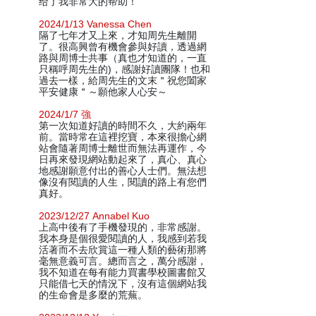
给了我非常大的帮助！
2024/1/13 Vanessa Chen
隔了七年才又上來，才知周先生離開
了。很高興曾有機會參與好讀，透過網
路與周博士共事（真也才知道的，一直
只稱呼周先生的)，感謝好讀團隊！也和
過去一樣，給周先生的文末＂祝您闔家
平安健康＂～願他家人心安～
2024/1/7 強
第一次知道好讀的時間不久，大約兩年
前。當時常在這裡挖寶，本來很擔心網
站會隨著周博士離世而無法再運作，今
日再來發現網站動起來了，真心、真心
地感謝願意付出的善心人士們。無法想
像沒有閱讀的人生，閱讀的路上有您們
真好。
2023/12/27 Annabel Kuo
上高中後有了手機發現的，非常感謝。
我本身是個很愛閱讀的人，我感到若我
活著而不去欣賞這一種人類的藝術那將
毫無意義可言。總而言之，萬分感謝，
我不知道在每有能力買書學校圖書館又
只能借七天的情況下，沒有這個網站我
的生命會是多麼的荒蕪。