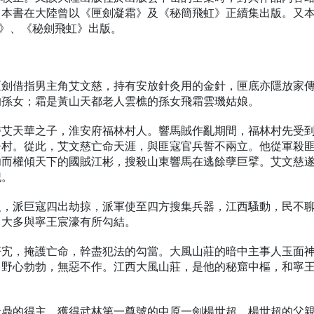
。本書在大陸曾以《匣劍凝霜》及《秘簡飛虹》正續集出版。又
針》、《秘劍飛虹》出版。
匣劍借指男主角艾文慈，持有安放針灸用的金針，匣底亦隱放家
的孫女；霜是黃山天都老人雲樵的孫女飛霜雲璣姑娘。
醫艾天華之子，淮安府福林村人。響馬賊作亂期間，福林村先受
屠村。從此，艾文慈亡命天涯，與匪寇官兵誓不兩立。他從軍殺
功而權傾天下的國賊江彬，搜殺山東響馬在逃餘孽巨擘。艾文慈
犯。
反，派巨寇四出劫掠，派軍使至四方搜集兵器，江西騷動，民不
，大多與寧王宸濠有所勾結。
奸宄，掩護亡命，幹盡犯法的勾當。大風山莊的暗中主事人玉面
，野心勃勃，無惡不作。江西大風山莊，是他的秘窟中樞，和寧
金鼎的得主、獲得武林第一尊號的中原一劍楊世超。楊世超的父