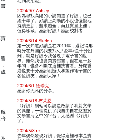
动到我泪流。
本書
2024/9/7 Ashley
因為尋找高陽的小說知道了好讀，也已
經十年了。好讀上高陽的小說也慢慢地
持續更新，越來越全，而且質量上佳，
值得珍藏。感謝好讀！感謝校對者！
傳寶
2024/6/14 Skelen
第一次知道好讀是在2011年，還記得那
時身在外國的我要找<那些年>是十分困
難，就是好讀令我發現了電子書的世
到響
界。雖然我也會買實體書，但在這十多
匪，
年間，也會不斷在這裡找書看。身處香
港也要十分感謝創辦人和製作電子書的
遂成
各位讀友，感謝大家！
2024/6/1 德瑞克
感谢你无私的分享。
聊
2024/5/18 布莱恩
《好讀》網站可以說是啟蒙了我對文學
的興趣，一個提供了我自由自在悠遊於
神魔
文學書海之中的平台，太感謝《好讀》
王暗
了。
2024/5/8 rc
去年偶然發現好讀，覺得這裡根本是寶
親及