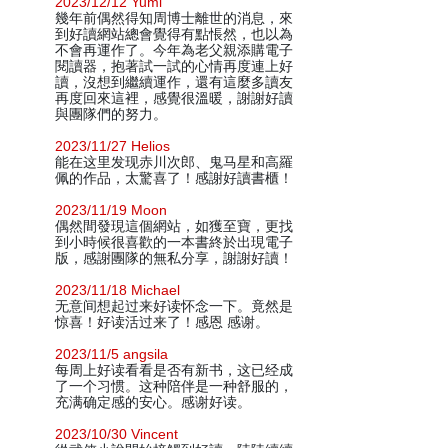
2023/12/12 Yumi
幾年前偶然得知周博士離世的消息，來
到好讀網站總會覺得有點悵然，也以為
不會再運作了。今年為老父親添購電子
閱讀器，抱著試一試的心情再度連上好
讀，沒想到繼續運作，還有這麼多讀友
再度回來這裡，感覺很溫暖，謝謝好讀
與團隊們的努力。
2023/11/27 Helios
能在这里发现赤川次郎、鬼马星和高羅
佩的作品，太驚喜了！感謝好讀書櫃！
2023/11/19 Moon
偶然間發現這個網站，如獲至寶，更找
到小時候很喜歡的一本書終於出現電子
版，感謝團隊的無私分享，謝謝好讀！
2023/11/18 Michael
无意间想起过来好读怀念一下。竟然是
惊喜！好读活过来了！感恩 感谢。
2023/11/5 angsila
每周上好读看看是否有新书，这已经成
了一个习惯。这种陪伴是一种舒服的，
充满确定感的安心。感谢好读。
2023/10/30 Vincent