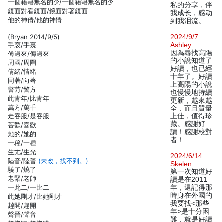
一個藉藉無名的少/一個籍籍無名的少
私的分享，伴
鏡面對看鏡面/鏡面對著鏡面
我成长，感动
他的神倩/他的神情
到我泪流。
(Bryan 2014/9/5)
2024/9/7
手裒/手裏
Ashley
因為尋找高陽
傅過來/傳過來
的小說知道了
周國/周圍
好讀，也已經
倩緒/情緒
十年了。好讀
同著/向著
上高陽的小說
警芀/警方
也慢慢地持續
此青年/比青年
更新，越來越
萬方/萬千
全，而且質量
走吞服/是吞服
上佳，值得珍
藏。感謝好
菩歡/喜歡
讀！感謝校對
灺的/她的
者！
一穜/一種
生尢/生光
2024/6/14
陸音/陸晉
(未改，找不到。)
Skelen
驍了/燒了
第一次知道好
老緊/老師
讀是在2011
一此二/一比二
年，還記得那
時身在外國的
此她剛才/比她剛才
我要找<那些
趠開/趕開
年>是十分困
聲晉/聲音
難，就是好讀