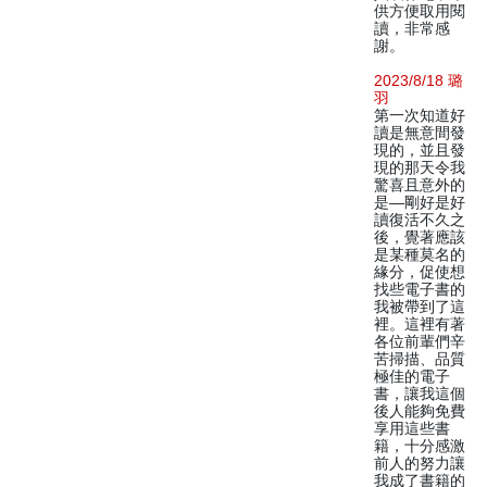
供方便取用閱
讀，非常感
謝。
2023/8/18 璐
羽
第一次知道好
讀是無意間發
現的，並且發
現的那天令我
驚喜且意外的
是—剛好是好
讀復活不久之
後，覺著應該
是某種莫名的
緣分，促使想
找些電子書的
我被帶到了這
裡。這裡有著
各位前輩們辛
苦掃描、品質
極佳的電子
書，讓我這個
後人能夠免費
享用這些書
籍，十分感激
前人的努力讓
我成了書籍的