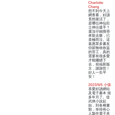
Charlotte
Chang
想不到今天上
網查看，好讀
竟然復活了，
是哪位神仙壯
士伸出援手？
還沒仔細搜尋
來龍去脈，已
喜極而泣。這
嘉惠眾多書友
但卻無啥收益
的苦工，真的
需要有很多愛
才能繼續下
去，祝福新版
主，謝謝您！
好人一生平
安！
2023/9/5 小張
喜愛好讀網站
及電子書本 很
多年月了。從
武俠小說起
始，到各種書
類，幸得有心
人製作電子本