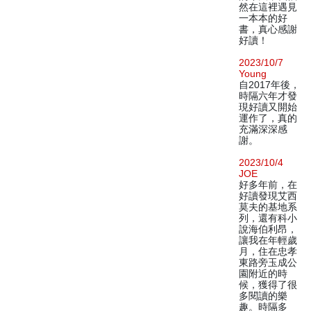
然在這裡遇見
一本本的好
書，真心感謝
好讀！
2023/10/7
Young
自2017年後，
時隔六年才發
現好讀又開始
運作了，真的
充滿深深感
謝。
2023/10/4
JOE
好多年前，在
好讀發現艾西
莫夫的基地系
列，還有科小
說海伯利昂，
讓我在年輕歲
月，住在忠孝
東路旁玉成公
園附近的時
候，獲得了很
多閱讀的樂
趣。時隔多