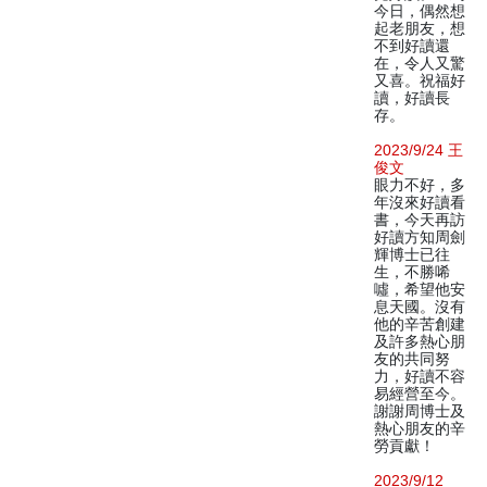
今日，偶然想
起老朋友，想
不到好讀還
在，令人又驚
又喜。祝福好
讀，好讀長
存。
2023/9/24 王
俊文
眼力不好，多
年沒來好讀看
書，今天再訪
好讀方知周劍
輝博士已往
生，不勝唏
噓，希望他安
息天國。沒有
他的辛苦創建
及許多熱心朋
友的共同努
力，好讀不容
易經營至今。
謝謝周博士及
熱心朋友的辛
勞貢獻！
2023/9/12