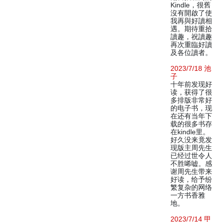
Kindle，很舊
沒有開啟了使
我再與好讀相
遇。期待重拾
讀趣，祝讀趣
再次重臨好讀
及各位讀者。
2023/7/18 池
子
十年前发现好
读，获得了很
多排版非常好
的电子书，现
在还有当年下
载的很多书存
在kindle里。
好久没来竟发
现版主周先生
已经过世令人
不胜唏嘘。感
谢周先生带来
好读，给予纷
繁复杂的网络
一方书香雅
地。
2023/7/14 甲