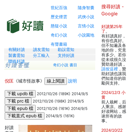
搜尋好讀 -
世紀百強
隨身智囊
Google
歷史煙雲
武俠小說
懸疑小說
言情小說
好讀第25年
了
。
奇幻小說
小說園地
有好讀真好，
有你也真好。
有聲書籍
但不知遍及各
有關好讀
讀友需知
勘誤需知
地的你，究竟
有多少。若你
製書需知
分工輸入
支持好讀
從未或很久沒
聯絡好讀
贊助過好讀，
奇幻小說 書目
請按這裡
，贊
助好讀也讓我
們知道你的鼓
倪匡
《城市怪故事》
說明
勵與支持。
2024/12/3 小
2012/10/26 (189K) 2014/9/5
黄
2012/10/26 (198K) 2014/9/5
前人栽树，后
人乘凉。感谢
2012/10/26 (161K) 2014/9/5
好读网站，感
2014/9/5 (161K)
谢所有的故
事。
好讀
2024/10/22