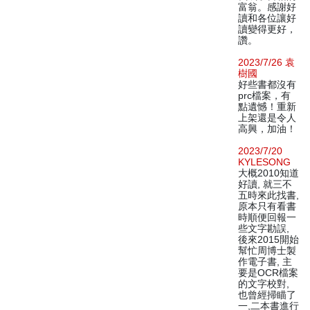
富翁。感謝好
讀和各位讓好
讀變得更好，
讚。
2023/7/26 袁
樹國
好些書都沒有
prc檔案，有
點遺憾！重新
上架還是令人
高興，加油！
2023/7/20
KYLESONG
大概2010知道
好讀, 就三不
五時來此找書,
原本只有看書
時順便回報一
些文字勘誤,
後來2015開始
幫忙周博士製
作電子書, 主
要是OCR檔案
的文字校對,
也曾經掃瞄了
一,二本書進行