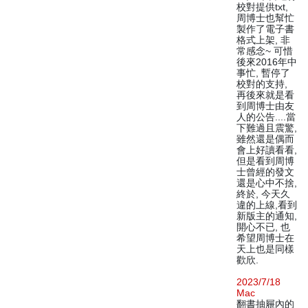
校對提供txt,
周博士也幫忙
製作了電子書
格式上架, 非
常感念~ 可惜
後來2016年中
事忙, 暫停了
校對的支持,
再後來就是看
到周博士由友
人的公告....當
下難過且震驚,
雖然還是偶而
會上好讀看看,
但是看到周博
士曾經的發文
還是心中不捨,
終於, 今天久
違的上線,看到
新版主的通知,
開心不已, 也
希望周博士在
天上也是同樣
歡欣.
2023/7/18
Mac
翻書抽屜內的