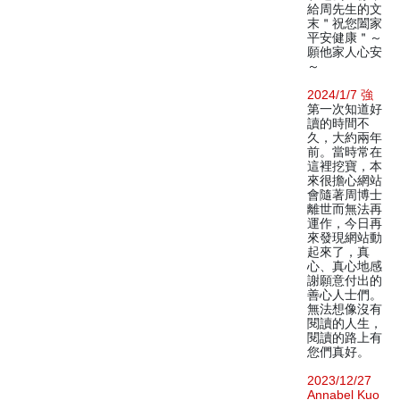
給周先生的文
末＂祝您闔家
平安健康＂～
願他家人心安
～
2024/1/7 強
第一次知道好
讀的時間不
久，大約兩年
前。當時常在
這裡挖寶，本
來很擔心網站
會隨著周博士
離世而無法再
運作，今日再
來發現網站動
起來了，真
心、真心地感
謝願意付出的
善心人士們。
無法想像沒有
閱讀的人生，
閱讀的路上有
您們真好。
2023/12/27
Annabel Kuo