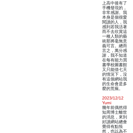
上高中後有了
手機發現的，
非常感謝。我
本身是個很愛
閱讀的人，我
感到若我活著
而不去欣賞這
一種人類的藝
術那將毫無意
義可言。總而
言之，萬分感
謝，我不知道
在每有能力買
書學校圖書館
又只能借七天
的情況下，沒
有這個網站我
的生命會是多
麼的荒蕪。
2023/12/12
Yumi
幾年前偶然得
知周博士離世
的消息，來到
好讀網站總會
覺得有點悵
然，也以為不