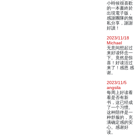
小時候很喜歡
的一本書終於
出現電子版，
感謝團隊的無
私分享，謝謝
好讀！
2023/11/18
Michael
无意间想起过
来好读怀念一
下。竟然是惊
喜！好读活过
来了！感恩 感
谢。
2023/11/5
angsila
每周上好读看
看是否有新
书，这已经成
了一个习惯。
这种陪伴是一
种舒服的，充
满确定感的安
心。感谢好
读。