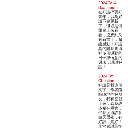
2024/3/14
Beatlebum
在好讀挖寶好
幾年，以為好
讀不會更新
了，但還是偶
爾會上來看
看，沒想到又
有新書了，超
級感動！好讀
真的陪我渡過
好多個通勤的
日子跟愜意的
週末，謝謝好
讀！
2024/3/9
Christine
好讀是我這個
文字工作者隨
時隨地的好朋
友，我有空就
上來，給我許
多精神糧食，
伴我度過許多
白天黑夜，有
好讀，真好！
非常感謝幕後