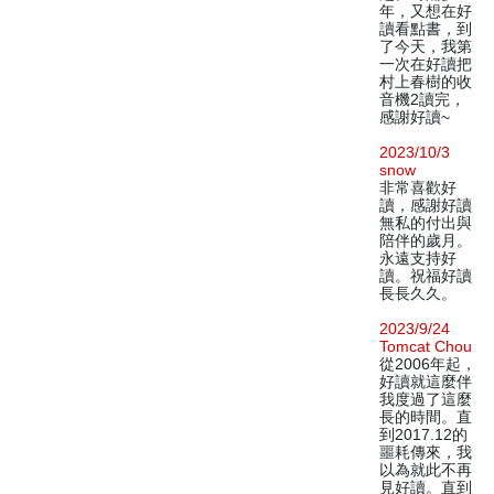
年，又想在好
讀看點書，到
了今天，我第
一次在好讀把
村上春樹的收
音機2讀完，
感謝好讀~
2023/10/3
snow
非常喜歡好
讀，感謝好讀
無私的付出與
陪伴的歲月。
永遠支持好
讀。祝福好讀
長長久久。
2023/9/24
Tomcat Chou
從2006年起，
好讀就這麼伴
我度過了這麼
長的時間。直
到2017.12的
噩耗傳來，我
以為就此不再
見好讀。直到