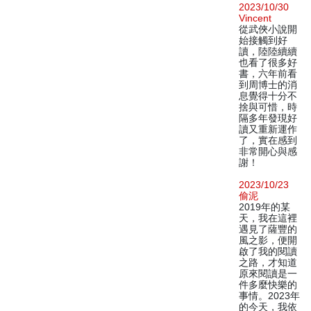
2023/10/30
Vincent
從武俠小說開
始接觸到好
讀，陸陸續續
也看了很多好
書，六年前看
到周博士的消
息覺得十分不
捨與可惜，時
隔多年發現好
讀又重新運作
了，實在感到
非常開心與感
謝！
2023/10/23
偷泥
2019年的某
天，我在這裡
遇見了薩豐的
風之影，便開
啟了我的閱讀
之路，才知道
原來閱讀是一
件多麼快樂的
事情。2023年
的今天，我依