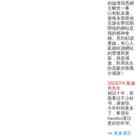
的論壇得悉網
主離世一事，
心有點哀傷，
後悔未曾跟他
言謝在學習期
間他的網站是
我的精神食
糧。見到好讀
重啟，有心人
延續好讀網站
的營運和更
新，很是感
激，對周先生
的貢獻亦致萬
分感謝！
2023/7/4 葉扁
舟先生
相识十年，前
面看过不少好
书，谢谢你。
今年时间更多
了，希望在
haodoo度过
更好的年华。
>>
更多感言