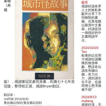
書櫃
蘇菲
《典
感謝好讀各界
藏
人士的無私奉
獻并分享了不
同種類的書
藏。在異地難
以購買中文書
籍，好讀提供
一個很好的中
文書閱讀平
台。
2024/10/20
Tao
粗暴的以信用
卡感謝好讀團
隊的無償奉
獻。懇請各位
讀友有錢出
錢，有力出
力，讓好讀生
版》，感謝陳冠宏參照原書，民國七十七年皇
生不息，也讓
周博士恩澤廣
冠版，整理校正過。感謝Bryan勘誤。
被不熄°
勘誤表：
2024/9/13
(mPDB 2014/9/5)
maliang
實在雖以找到/實在難以找到
感谢好读，无