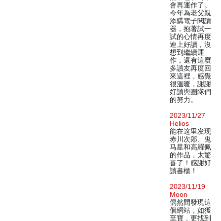
會再運作了。
今年為老父親
添購電子閱讀
器，抱著試一
試的心情再度
連上好讀，沒
想到繼續運
作，還有這麼
多讀友再度回
來這裡，感覺
很溫暖，謝謝
好讀與團隊們
的努力。
2023/11/27
Helios
能在这里发现
赤川次郎、鬼
马星和高羅佩
的作品，太驚
喜了！感謝好
讀書櫃！
2023/11/19
Moon
偶然間發現這
個網站，如獲
至寶，更找到