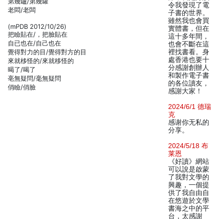
第幾罏/第幾罐
令我發現了電
老悶/老闆
子書的世界。
雖然我也會買
(mPDB 2012/10/26)
實體書，但在
把瞼貼在/，把臉貼在
這十多年間，
自已也在/自己也在
也會不斷在這
覺得對力的目/覺得對方的目
裡找書看。身
處香港也要十
來就栘怪的/來就移怪的
分感謝創辦人
暍了/喝了
和製作電子書
亳無疑問/毫無疑問
的各位讀友，
俏瞼/俏臉
感謝大家！
2024/6/1 德瑞
克
感谢你无私的
分享。
2024/5/18 布
莱恩
《好讀》網站
可以說是啟蒙
了我對文學的
興趣，一個提
供了我自由自
在悠遊於文學
書海之中的平
台，太感謝