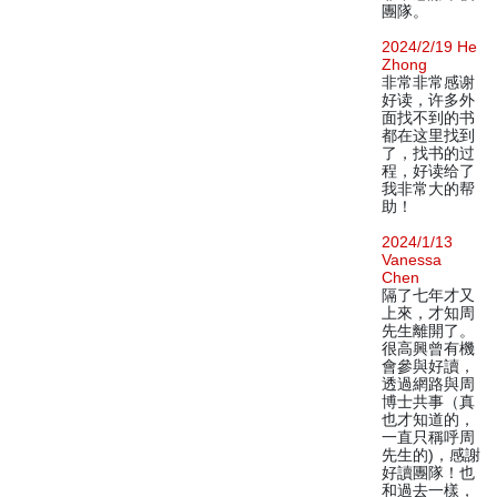
團隊。
2024/2/19 He
Zhong
非常非常感谢
好读，许多外
面找不到的书
都在这里找到
了，找书的过
程，好读给了
我非常大的帮
助！
2024/1/13
Vanessa
Chen
隔了七年才又
上來，才知周
先生離開了。
很高興曾有機
會參與好讀，
透過網路與周
博士共事（真
也才知道的，
一直只稱呼周
先生的)，感謝
好讀團隊！也
和過去一樣，