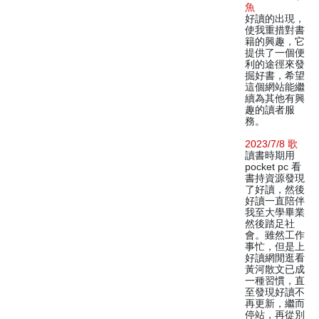
魚
好讀的出現，
使我重措對書
籍的興趣，它
提供了一個便
利的途徑來發
掘好書，希望
這個網站能繼
續為其他有興
趣的讀者服
務。
2023/7/8 歌
讀書時期用
pocket pc 看
書持資源發現
了好讀，然後
好讀一直陪伴
我至大學畢業
然後踏足社
會。雖然工作
事忙，但是上
好讀網閒逛看
黃河散文已成
一種習慣，直
至發現好讀不
再更新，繼而
停站，再從別