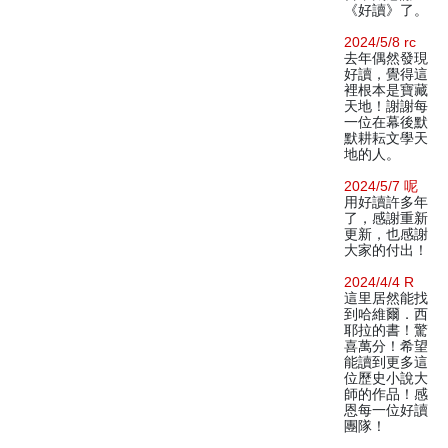
《好讀》了。
2024/5/8 rc
去年偶然發現
好讀，覺得這
裡根本是寶藏
天地！謝謝每
一位在幕後默
默耕耘文學天
地的人。
2024/5/7 呢
用好讀許多年
了，感謝重新
更新，也感謝
大家的付出！
2024/4/4 R
這里居然能找
到哈維爾．西
耶拉的書！驚
喜萬分！希望
能讀到更多這
位歷史小說大
師的作品！感
恩每一位好讀
團隊！