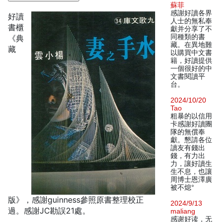
蘇菲
感謝好讀各界
好讀
人士的無私奉
書櫃
獻并分享了不
同種類的書
《典
藏。在異地難
藏
以購買中文書
籍，好讀提供
一個很好的中
文書閱讀平
台。
2024/10/20
Tao
粗暴的以信用
卡感謝好讀團
隊的無償奉
獻。懇請各位
讀友有錢出
錢，有力出
力，讓好讀生
生不息，也讓
周博士恩澤廣
被不熄°
版》，感謝guinness參照原書整理校正
2024/9/13
過。感謝JC勘誤21處。
maliang
感谢好读，无