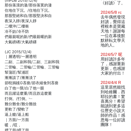
(mPDB 2015/12/4)
《好讀》了。
那份落漠的淒/那份落寞的淒
住地住下沉。/住地往下沉。
2024/5/8 rc
那股堅絕和自/那股堅決和自
去年偶然發現
夜深入靜/夜深人靜
好讀，覺得這
二樓沖/二樓衝
裡根本是寶藏
天地！謝謝每
冷不妨/冷不防
一位在幕後默
們最親呢的新/們最親暱的新
默耕耘文學天
大氣磅礡/大氣磅礴
地的人。
(JC 2015/12/4)
2024/5/7 呢
｜層透明/一層透明
用好讀許多年
二副、二副和我/二副、三副和我
了，感謝重新
二管輪、二管輪/二管輪、三管輪
更新，也感謝
幫蒲匠/幫浦匠
大家的付出！
漸漸談了/漸漸淡了
2024/4/4 R
節晲鴘韖G吝嗇/節衣縮食到吝嗇
這里居然能找
白了他一限/白了他一眼
到哈維爾．西
而且躍這麼重/而且跌這麼重
耶拉的書！驚
打倒。/打倒。﹂
喜萬分！希望
難分難舍/難分難捨
能讀到更多這
更軟了/變軟了
位歷史小說大
逼上艙/逼上船
師的作品！感
｜方面/一方面
恩每一位好讀
團隊！
暖，/哎，
膘了我/瞟了我