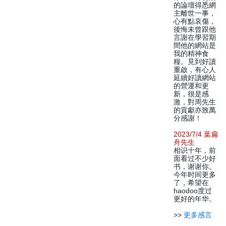
的論壇得悉網
主離世一事，
心有點哀傷，
後悔未曾跟他
言謝在學習期
間他的網站是
我的精神食
糧。見到好讀
重啟，有心人
延續好讀網站
的營運和更
新，很是感
激，對周先生
的貢獻亦致萬
分感謝！
2023/7/4 葉扁
舟先生
相识十年，前
面看过不少好
书，谢谢你。
今年时间更多
了，希望在
haodoo度过
更好的年华。
>>
更多感言