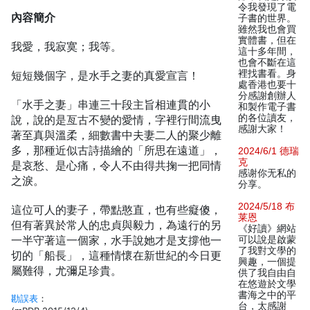
令我發現了電
內容簡介
子書的世界。
雖然我也會買
實體書，但在
我愛，我寂寞；我等。
這十多年間，
也會不斷在這
裡找書看。身
短短幾個字，是水手之妻的真愛宣言！
處香港也要十
分感謝創辦人
「水手之妻」串連三十段主旨相連貫的小
和製作電子書
的各位讀友，
說，說的是亙古不變的愛情，字裡行間流曳
感謝大家！
著至真與溫柔，細數書中夫妻二人的聚少離
多，那種近似古詩描繪的「所思在遠道」，
2024/6/1 德瑞
克
是哀愁、是心痛，令人不由得共掬一把同情
感谢你无私的
之淚。
分享。
2024/5/18 布
這位可人的妻子，帶點憨直，也有些癡傻，
莱恩
但有著異於常人的忠貞與毅力，為遠行的另
《好讀》網站
一半守著這一個家，水手說她才是支撐他一
可以說是啟蒙
了我對文學的
切的「船長」，這種情懷在新世紀的今日更
興趣，一個提
屬難得，尤彌足珍貴。
供了我自由自
在悠遊於文學
書海之中的平
勘誤表
：
台，太感謝