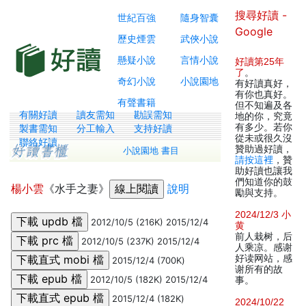
搜尋好讀 -
世紀百強
隨身智囊
Google
歷史煙雲
武俠小說
懸疑小說
言情小說
好讀第25年
了
。
奇幻小說
小說園地
有好讀真好，
有你也真好。
有聲書籍
但不知遍及各
有關好讀
讀友需知
勘誤需知
地的你，究竟
有多少。若你
製書需知
分工輸入
支持好讀
從未或很久沒
聯絡好讀
贊助過好讀，
小說園地 書目
請按這裡
，贊
助好讀也讓我
們知道你的鼓
楊小雲
《水手之妻》
說明
勵與支持。
2024/12/3 小
2012/10/5 (216K) 2015/12/4
黄
前人栽树，后
2012/10/5 (237K) 2015/12/4
人乘凉。感谢
好读网站，感
2015/12/4 (700K)
谢所有的故
2012/10/5 (182K) 2015/12/4
事。
2015/12/4 (182K)
2024/10/22