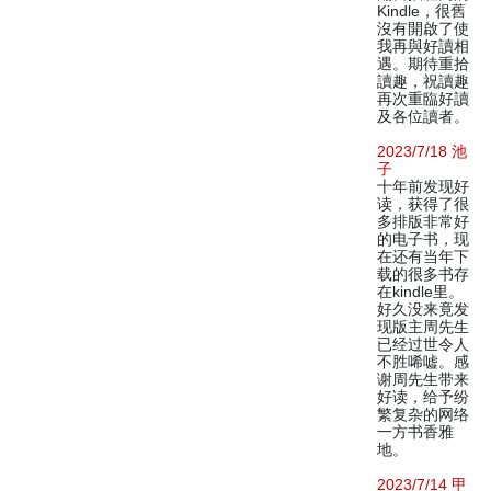
Kindle，很舊
沒有開啟了使
我再與好讀相
遇。期待重拾
讀趣，祝讀趣
再次重臨好讀
及各位讀者。
2023/7/18 池
子
十年前发现好
读，获得了很
多排版非常好
的电子书，现
在还有当年下
载的很多书存
在kindle里。
好久没来竟发
现版主周先生
已经过世令人
不胜唏嘘。感
谢周先生带来
好读，给予纷
繁复杂的网络
一方书香雅
地。
2023/7/14 甲