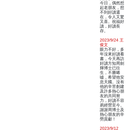
今日，偶然想
起老朋友，想
不到好讀還
在，令人又驚
又喜。祝福好
讀，好讀長
存。
2023/9/24 王
俊文
眼力不好，多
年沒來好讀看
書，今天再訪
好讀方知周劍
輝博士已往
生，不勝唏
噓，希望他安
息天國。沒有
他的辛苦創建
及許多熱心朋
友的共同努
力，好讀不容
易經營至今。
謝謝周博士及
熱心朋友的辛
勞貢獻！
2023/9/12