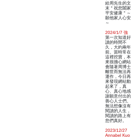
給周先生的文
末＂祝您闔家
平安健康＂～
願他家人心安
～
2024/1/7 強
第一次知道好
讀的時間不
久，大約兩年
前。當時常在
這裡挖寶，本
來很擔心網站
會隨著周博士
離世而無法再
運作，今日再
來發現網站動
起來了，真
心、真心地感
謝願意付出的
善心人士們。
無法想像沒有
閱讀的人生，
閱讀的路上有
您們真好。
2023/12/27
Annabel Kuo