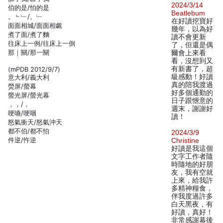
2024/3/14
伯的是/怕的是
Beatlebum
。﹄﹂/。﹂
在好讀挖寶好
面面相城/面面相覷
幾年，以為好
煮了面/煮了麵
讀不會更新
往床上一例/往床上一倒
了，但還是偶
那｜關/那一關
爾會上來看
看，沒想到又
有新書了，超
(mPDB 2012/9/7)
級感動！好讀
意大利/義大利
真的陪我渡過
熒屏/螢幕
好多個通勤的
螢光屏/螢光幕
日子跟愜意的
，，/，
週末，謝謝好
哽嚥/哽咽
讀！
怒氣衝天/怒氣沖天
都不伯/都不怕
2024/3/9
件逆/忤逆
Christine
好讀是我這個
文字工作者隨
時隨地的好朋
友，我有空就
上來，給我許
多精神糧食，
伴我度過許多
白天黑夜，有
好讀，真好！
非常感謝幕後