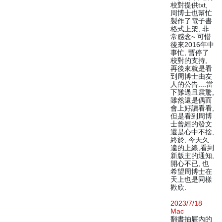
校對提供txt,
周博士也幫忙
製作了電子書
格式上架, 非
常感念~ 可惜
後來2016年中
事忙, 暫停了
校對的支持,
再後來就是看
到周博士由友
人的公告....當
下難過且震驚,
雖然還是偶而
會上好讀看看,
但是看到周博
士曾經的發文
還是心中不捨,
終於, 今天久
違的上線,看到
新版主的通知,
開心不已, 也
希望周博士在
天上也是同樣
歡欣.
2023/7/18
Mac
翻書抽屜內的