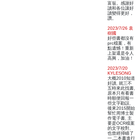
富翁。感謝好
讀和各位讓好
讀變得更好，
讚。
2023/7/26 袁
樹國
好些書都沒有
prc檔案，有
點遺憾！重新
上架還是令人
高興，加油！
2023/7/20
KYLESONG
大概2010知道
好讀, 就三不
五時來此找書,
原本只有看書
時順便回報一
些文字勘誤,
後來2015開始
幫忙周博士製
作電子書, 主
要是OCR檔案
的文字校對,
也曾經掃瞄了
一,二本書進行