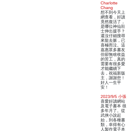
Charlotte
Chang
想不到今天上
網查看，好讀
竟然復活了，
是哪位神仙壯
士伸出援手？
還沒仔細搜尋
來龍去脈，已
喜極而泣。這
嘉惠眾多書友
但卻無啥收益
的苦工，真的
需要有很多愛
才能繼續下
去，祝福新版
主，謝謝您！
好人一生平
安！
2023/9/5 小張
喜愛好讀網站
及電子書本 很
多年月了。從
武俠小說起
始，到各種書
類，幸得有心
人製作電子本