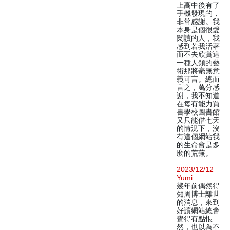
上高中後有了
手機發現的，
非常感謝。我
本身是個很愛
閱讀的人，我
感到若我活著
而不去欣賞這
一種人類的藝
術那將毫無意
義可言。總而
言之，萬分感
謝，我不知道
在每有能力買
書學校圖書館
又只能借七天
的情況下，沒
有這個網站我
的生命會是多
麼的荒蕪。
2023/12/12
Yumi
幾年前偶然得
知周博士離世
的消息，來到
好讀網站總會
覺得有點悵
然，也以為不