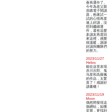
會再運作了。
今年為老父親
添購電子閱讀
器，抱著試一
試的心情再度
連上好讀，沒
想到繼續運
作，還有這麼
多讀友再度回
來這裡，感覺
很溫暖，謝謝
好讀與團隊們
的努力。
2023/11/27
Helios
能在这里发现
赤川次郎、鬼
马星和高羅佩
的作品，太驚
喜了！感謝好
讀書櫃！
2023/11/19
Moon
偶然間發現這
個網站，如獲
至寶，更找到