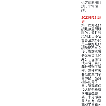
供方便取用閱
讀，非常感
謝。
2023/8/18 璐
羽
第一次知道好
讀是無意間發
現的，並且發
現的那天令我
驚喜且意外的
是—剛好是好
讀復活不久之
後，覺著應該
是某種莫名的
緣分，促使想
找些電子書的
我被帶到了這
裡。這裡有著
各位前輩們辛
苦掃描、品質
極佳的電子
書，讓我這個
後人能夠免費
享用這些書
籍，十分感激
前人的努力讓
我成了書籍的