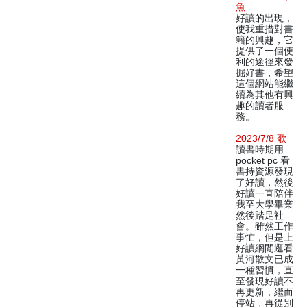
魚
好讀的出現，
使我重措對書
籍的興趣，它
提供了一個便
利的途徑來發
掘好書，希望
這個網站能繼
續為其他有興
趣的讀者服
務。
2023/7/8 歌
讀書時期用
pocket pc 看
書持資源發現
了好讀，然後
好讀一直陪伴
我至大學畢業
然後踏足社
會。雖然工作
事忙，但是上
好讀網閒逛看
黃河散文已成
一種習慣，直
至發現好讀不
再更新，繼而
停站，再從別