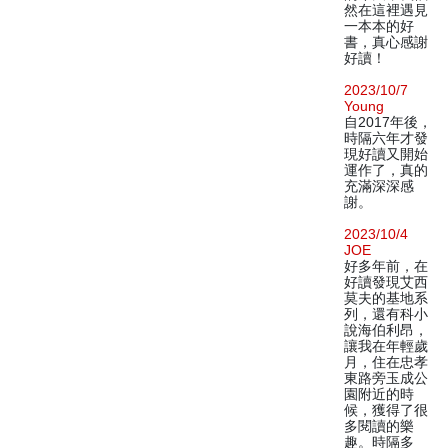
然在這裡遇見
一本本的好
書，真心感謝
好讀！
2023/10/7
Young
自2017年後，
時隔六年才發
現好讀又開始
運作了，真的
充滿深深感
謝。
2023/10/4
JOE
好多年前，在
好讀發現艾西
莫夫的基地系
列，還有科小
說海伯利昂，
讓我在年輕歲
月，住在忠孝
東路旁玉成公
園附近的時
候，獲得了很
多閱讀的樂
趣。時隔多