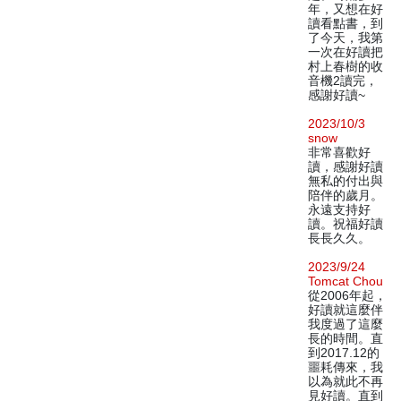
年，又想在好
讀看點書，到
了今天，我第
一次在好讀把
村上春樹的收
音機2讀完，
感謝好讀~
2023/10/3
snow
非常喜歡好
讀，感謝好讀
無私的付出與
陪伴的歲月。
永遠支持好
讀。祝福好讀
長長久久。
2023/9/24
Tomcat Chou
從2006年起，
好讀就這麼伴
我度過了這麼
長的時間。直
到2017.12的
噩耗傳來，我
以為就此不再
見好讀。直到