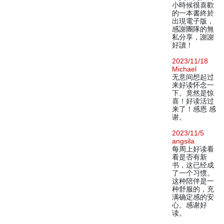
小時候很喜歡
的一本書終於
出現電子版，
感謝團隊的無
私分享，謝謝
好讀！
2023/11/18
Michael
无意间想起过
来好读怀念一
下。竟然是惊
喜！好读活过
来了！感恩 感
谢。
2023/11/5
angsila
每周上好读看
看是否有新
书，这已经成
了一个习惯。
这种陪伴是一
种舒服的，充
满确定感的安
心。感谢好
读。