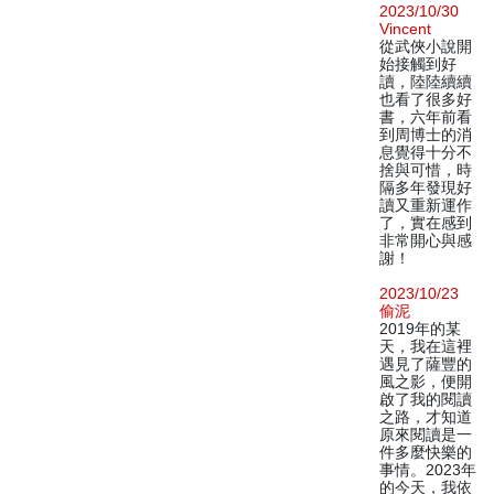
2023/10/30
Vincent
從武俠小說開
始接觸到好
讀，陸陸續續
也看了很多好
書，六年前看
到周博士的消
息覺得十分不
捨與可惜，時
隔多年發現好
讀又重新運作
了，實在感到
非常開心與感
謝！
2023/10/23
偷泥
2019年的某
天，我在這裡
遇見了薩豐的
風之影，便開
啟了我的閱讀
之路，才知道
原來閱讀是一
件多麼快樂的
事情。2023年
的今天，我依