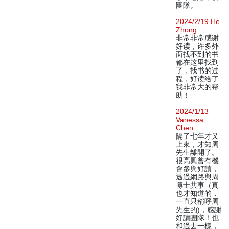
團隊。
2024/2/19 He
Zhong
非常非常感谢
好读，许多外
面找不到的书
都在这里找到
了，找书的过
程，好读给了
我非常大的帮
助！
2024/1/13
Vanessa
Chen
隔了七年才又
上來，才知周
先生離開了。
很高興曾有機
會參與好讀，
透過網路與周
博士共事（真
也才知道的，
一直只稱呼周
先生的)，感謝
好讀團隊！也
和過去一樣，