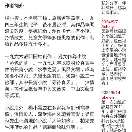
私的分享，伴
作者簡介
我成长，感动
到我泪流。
楊小雲，本名鄭玉岫，原籍遼寧蓋平，一九
2024/9/7
四三年生於北平，後移居台灣。其作品筆調
Ashley
溫柔敦厚，委婉細緻，創作多元，有小說、
因為尋找高陽
的小說知道了
抒情散文、兒童文學等多種風格的創作；出
好讀，也已經
版作品多達五十多本。
十年了。好讀
上高陽的小說
也慢慢地持續
一九六六歲即開始創作， 處女作為小說
更新，越來越
「藍色的夢」。一九七九年以取材於真實事
全，而且質量
件的長篇小說「水手之妻」風靡文壇，成為
上佳，值得珍
藏。感謝好
知名小說家。先後出版有長、短篇小說二十
讀！感謝校對
餘部，其中長篇小說「等待春天」、「無情
者！
海」等作品獲台灣中興文藝獎、中山文藝獎
2024/6/14
等獎項。
Skelen
第一次知道好
讀是在2011
小說之外，楊小雲並在多家報章副刊寫專
年，還記得那
欄，溫情勵志，深受海內外讀者喜愛；梁實
時身在外國的
秋先生稱讚她的小說「大筆如椽」，柏揚先
我要找<那些
年>是十分困
生評價她的作品「蘊藉而餘味無窮」。
難，就是好讀