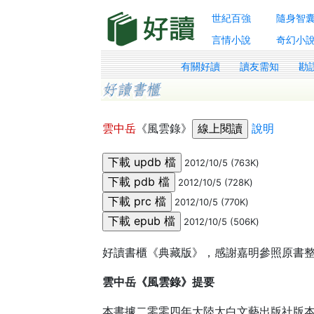
世紀百強
隨身智
言情小說
奇幻小
有關好讀
讀友需知
勘
雲中岳
《風雲錄》
說明
2012/10/5 (763K)
2012/10/5 (728K)
2012/10/5 (770K)
2012/10/5 (506K)
好讀書櫃《典藏版》，感謝嘉明參照原書
雲中岳《風雲錄》提要
本書據二零零四年大陸太白文藝出版社版