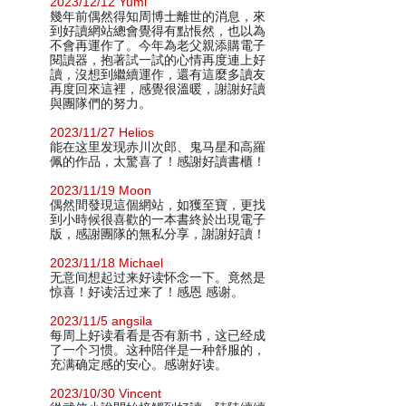
2023/12/12 Yumi
幾年前偶然得知周博士離世的消息，來
到好讀網站總會覺得有點悵然，也以為
不會再運作了。今年為老父親添購電子
閱讀器，抱著試一試的心情再度連上好
讀，沒想到繼續運作，還有這麼多讀友
再度回來這裡，感覺很溫暖，謝謝好讀
與團隊們的努力。
2023/11/27 Helios
能在这里发现赤川次郎、鬼马星和高羅
佩的作品，太驚喜了！感謝好讀書櫃！
2023/11/19 Moon
偶然間發現這個網站，如獲至寶，更找
到小時候很喜歡的一本書終於出現電子
版，感謝團隊的無私分享，謝謝好讀！
2023/11/18 Michael
无意间想起过来好读怀念一下。竟然是
惊喜！好读活过来了！感恩 感谢。
2023/11/5 angsila
每周上好读看看是否有新书，这已经成
了一个习惯。这种陪伴是一种舒服的，
充满确定感的安心。感谢好读。
2023/10/30 Vincent