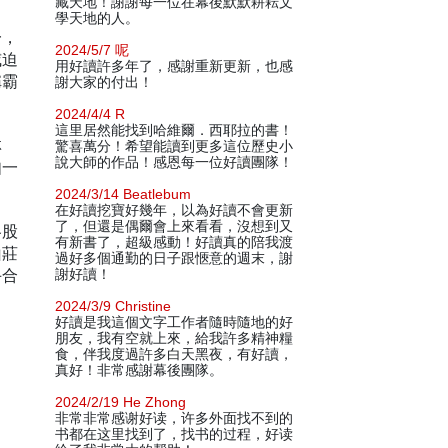
藏天地！謝謝每一位在幕後默默耕耘文
學天地的人。
一，
2024/5/7 呢
威迫
用好讀許多年了，感謝重新更新，也感
稱霸
謝大家的付出！
2024/4/4 R
這里居然能找到哈維爾．西耶拉的書！
林
驚喜萬分！希望能讀到更多這位歷史小
說大師的作品！感恩每一位好讀團隊！
如一
2024/3/14 Beatlebum
在好讀挖寶好幾年，以為好讀不會更新
了，但還是偶爾會上來看看，沒想到又
各股
有新書了，超級感動！好讀真的陪我渡
山莊
過好多個通勤的日子跟愜意的週末，謝
手合
謝好讀！
2024/3/9 Christine
好讀是我這個文字工作者隨時隨地的好
朋友，我有空就上來，給我許多精神糧
食，伴我度過許多白天黑夜，有好讀，
真好！非常感謝幕後團隊。
2024/2/19 He Zhong
非常非常感谢好读，许多外面找不到的
书都在这里找到了，找书的过程，好读