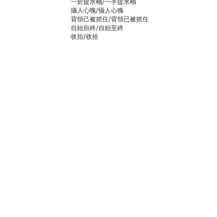
一於提水桶/一手提水桶
攝人心魄/懾人心魄
背領己被抓住/背領已被抓住
自始自終/自始至終
收抬/收拾