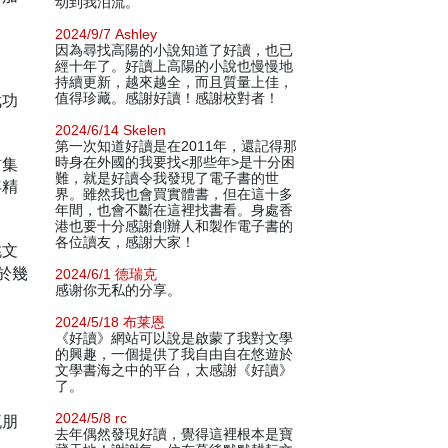
动到我泪流。
2024/9/7 Ashley
因為尋找高陽的小說知道了好讀，也已
經十年了。好讀上高陽的小說也慢慢地
持續更新，越來越全，而且質量上佳，
武功
值得珍藏。感謝好讀！感謝校對者！
2024/6/14 Skelen
第一次知道好讀是在2011年，還記得那
首集
時身在外國的我要找<那些年>是十分困
難，就是好讀令我發現了電子書的世
年精
界。雖然我也會買實體書，但在這十多
年間，也會不斷在這裡找書看。身處香
港也要十分感謝創辦人和製作電子書的
各位讀友，感謝大家！
姚文
於幾
2024/6/1 德瑞克
感谢你无私的分享。
2024/5/18 布莱恩
《好讀》網站可以說是啟蒙了我對文學
的興趣，一個提供了我自由自在悠遊於
文學書海之中的平台，太感謝《好讀》
了。
2024/5/8 rc
流朋
去年偶然發現好讀，覺得這裡根本是寶