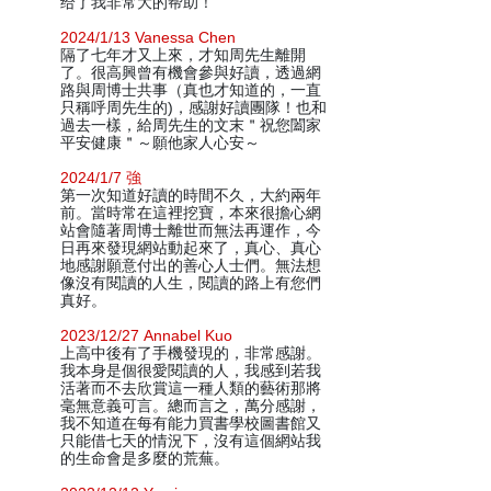
给了我非常大的帮助！
2024/1/13 Vanessa Chen
隔了七年才又上來，才知周先生離開
了。很高興曾有機會參與好讀，透過網
路與周博士共事（真也才知道的，一直
只稱呼周先生的)，感謝好讀團隊！也和
過去一樣，給周先生的文末＂祝您闔家
平安健康＂～願他家人心安～
2024/1/7 強
第一次知道好讀的時間不久，大約兩年
前。當時常在這裡挖寶，本來很擔心網
站會隨著周博士離世而無法再運作，今
日再來發現網站動起來了，真心、真心
地感謝願意付出的善心人士們。無法想
像沒有閱讀的人生，閱讀的路上有您們
真好。
2023/12/27 Annabel Kuo
上高中後有了手機發現的，非常感謝。
我本身是個很愛閱讀的人，我感到若我
活著而不去欣賞這一種人類的藝術那將
毫無意義可言。總而言之，萬分感謝，
我不知道在每有能力買書學校圖書館又
只能借七天的情況下，沒有這個網站我
的生命會是多麼的荒蕪。