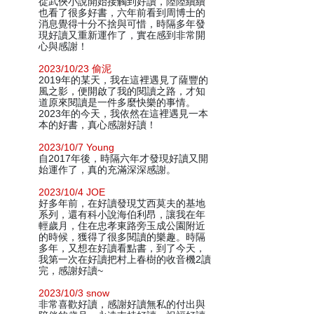
從武俠小說開始接觸到好讀，陸陸續續
也看了很多好書，六年前看到周博士的
消息覺得十分不捨與可惜，時隔多年發
現好讀又重新運作了，實在感到非常開
心與感謝！
2023/10/23 偷泥
2019年的某天，我在這裡遇見了薩豐的
風之影，便開啟了我的閱讀之路，才知
道原來閱讀是一件多麼快樂的事情。
2023年的今天，我依然在這裡遇見一本
本的好書，真心感謝好讀！
2023/10/7 Young
自2017年後，時隔六年才發現好讀又開
始運作了，真的充滿深深感謝。
2023/10/4 JOE
好多年前，在好讀發現艾西莫夫的基地
系列，還有科小說海伯利昂，讓我在年
輕歲月，住在忠孝東路旁玉成公園附近
的時候，獲得了很多閱讀的樂趣。時隔
多年，又想在好讀看點書，到了今天，
我第一次在好讀把村上春樹的收音機2讀
完，感謝好讀~
2023/10/3 snow
非常喜歡好讀，感謝好讀無私的付出與