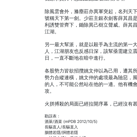
除風雲會外，滌塵莊亦異軍突起，名列天
號稱天下第一劍。少莊主銀衣劍客薛其昌
利誘雙管齊下，鋤除異己樹立聲威。薛其
江湖。
另一最大幫派，就是以殺手為主流的第一
人，江湖朋友也反感日深，該幫亟需建立
日，一直不斷地在暗中進行。
各股勢力皆欲招攬姚文仲以為己用，遭其
勢力合縱連橫，姚文仲的處境最為險惡，
的人，不可能公然站在他的一邊。他有機
攻。
火拼搏殺的局面已經拉開序幕，已經沒有
勘誤表：
酒萊/酒菜 (mPDB 2012/10/5)
長驅直人/長驅直入
胭體若隱/胴體若隱