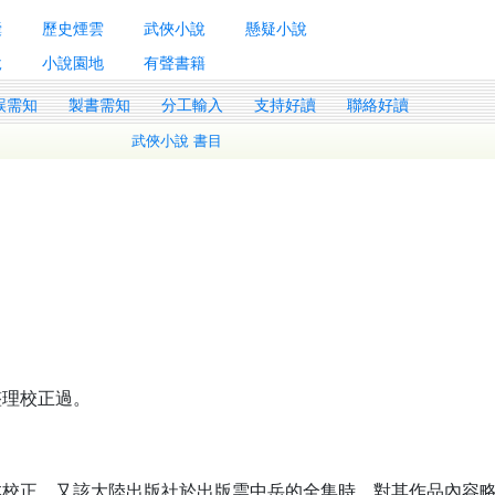
囊
歷史煙雲
武俠小說
懸疑小說
說
小說園地
有聲書籍
誤需知
製書需知
分工輸入
支持好讀
聯絡好讀
武俠小說 書目
整理校正過。
本校正。又該大陸出版社於出版雲中岳的全集時，對其作品內容