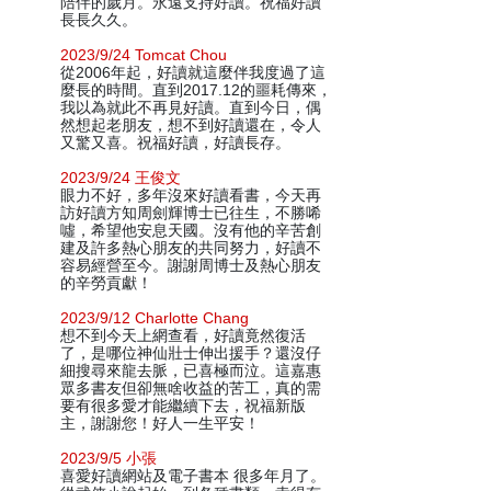
陪伴的歲月。永遠支持好讀。祝福好讀
長長久久。
2023/9/24 Tomcat Chou
從2006年起，好讀就這麼伴我度過了這
麼長的時間。直到2017.12的噩耗傳來，
我以為就此不再見好讀。直到今日，偶
然想起老朋友，想不到好讀還在，令人
又驚又喜。祝福好讀，好讀長存。
2023/9/24 王俊文
眼力不好，多年沒來好讀看書，今天再
訪好讀方知周劍輝博士已往生，不勝唏
噓，希望他安息天國。沒有他的辛苦創
建及許多熱心朋友的共同努力，好讀不
容易經營至今。謝謝周博士及熱心朋友
的辛勞貢獻！
2023/9/12 Charlotte Chang
想不到今天上網查看，好讀竟然復活
了，是哪位神仙壯士伸出援手？還沒仔
細搜尋來龍去脈，已喜極而泣。這嘉惠
眾多書友但卻無啥收益的苦工，真的需
要有很多愛才能繼續下去，祝福新版
主，謝謝您！好人一生平安！
2023/9/5 小張
喜愛好讀網站及電子書本 很多年月了。