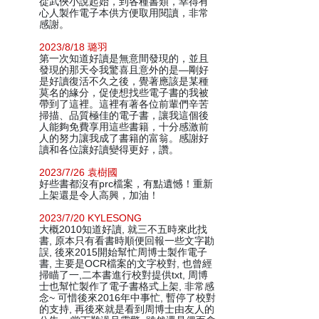
從武俠小說起始，到各種書類，幸得有
心人製作電子本供方便取用閱讀，非常
感謝。
2023/8/18 璐羽
第一次知道好讀是無意間發現的，並且
發現的那天令我驚喜且意外的是—剛好
是好讀復活不久之後，覺著應該是某種
莫名的緣分，促使想找些電子書的我被
帶到了這裡。這裡有著各位前輩們辛苦
掃描、品質極佳的電子書，讓我這個後
人能夠免費享用這些書籍，十分感激前
人的努力讓我成了書籍的富翁。感謝好
讀和各位讓好讀變得更好，讚。
2023/7/26 袁樹國
好些書都沒有prc檔案，有點遺憾！重新
上架還是令人高興，加油！
2023/7/20 KYLESONG
大概2010知道好讀, 就三不五時來此找
書, 原本只有看書時順便回報一些文字勘
誤, 後來2015開始幫忙周博士製作電子
書, 主要是OCR檔案的文字校對, 也曾經
掃瞄了一,二本書進行校對提供txt, 周博
士也幫忙製作了電子書格式上架, 非常感
念~ 可惜後來2016年中事忙, 暫停了校對
的支持, 再後來就是看到周博士由友人的