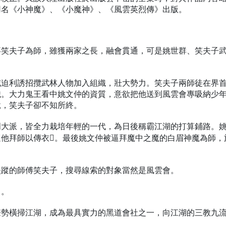
用名《小神魔》、《小魔神》、《風雲英烈傳》出版。
拜笑夫子為師，雖獲兩家之長，融會貫通，可是姚世群、笑夫子
威迫利誘招攬武林人物加入組織，壯大勢力。笑夫子兩師徒在界
織。大力鬼王看中姚文仲的資質，意欲把他送到風雲會專吸納少
脫，笑夫子卻不知所終。
門大派，皆全力栽培年輕的一代，為日後稱霸江湖的打算鋪路。
逼他拜師以傳衣。最後姚文仲被逼拜魔中之魔的白眉神魔為師，
失蹤的師傅笑夫子，搜尋線索的對象當然是風雲會。
中。
聲勢橫掃江湖，成為最具實力的黑道會社之一，向江湖的三教九