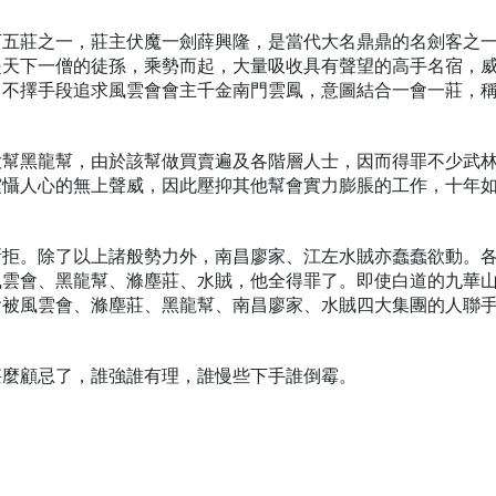
下五莊之一，莊主伏魔一劍薛興隆，是當代大名鼎鼎的名劍客之
是天下一僧的徒孫，乘勢而起，大量吸收具有聲望的高手名宿，
昌不擇手段追求風雲會會主千金南門雲鳳，意圖結合一會一莊，
大幫黑龍幫，由於該幫做買賣遍及各階層人士，因而得罪不少武
震懾人心的無上聲威，因此壓抑其他幫會實力膨脹的工作，十年
所拒。除了以上諸般勢力外，南昌廖家、江左水賊亦蠢蠢欲動。
風雲會、黑龍幫、滌塵莊、水賊，他全得罪了。即使白道的九華
會被風雲會、滌塵莊、黑龍幫、南昌廖家、水賊四大集團的人聯
甚麼顧忌了，誰強誰有理，誰慢些下手誰倒霉。