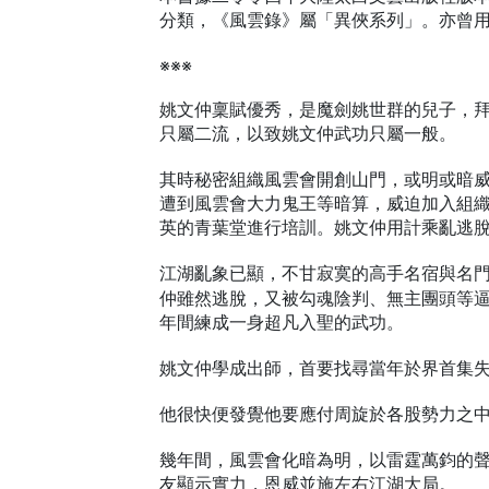
分類，《風雲錄》屬「異俠系列」。亦曾
※※※
姚文仲稟賦優秀，是魔劍姚世群的兒子，
只屬二流，以致姚文仲武功只屬一般。
其時秘密組織風雲會開創山門，或明或暗
遭到風雲會大力鬼王等暗算，威迫加入組
英的青葉堂進行培訓。姚文仲用計乘亂逃
江湖亂象已顯，不甘寂寞的高手名宿與名
仲雖然逃脫，又被勾魂陰判、無主團頭等
年間練成一身超凡入聖的武功。
姚文仲學成出師，首要找尋當年於界首集
他很快便發覺他要應付周旋於各股勢力之
幾年間，風雲會化暗為明，以雷霆萬鈞的
友顯示實力，恩威並施左右江湖大局。