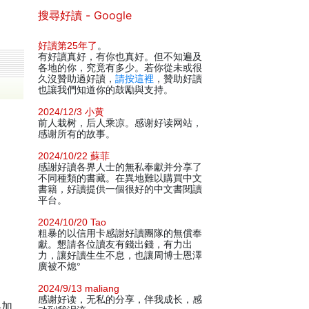
搜尋好讀 - Google
好讀第25年了
。
有好讀真好，有你也真好。但不知遍及
各地的你，究竟有多少。若你從未或很
久沒贊助過好讀，
請按這裡
，贊助好讀
也讓我們知道你的鼓勵與支持。
2024/12/3 小黄
前人栽树，后人乘凉。感谢好读网站，
感谢所有的故事。
2024/10/22 蘇菲
感謝好讀各界人士的無私奉獻并分享了
不同種類的書藏。在異地難以購買中文
書籍，好讀提供一個很好的中文書閱讀
平台。
2024/10/20 Tao
粗暴的以信用卡感謝好讀團隊的無償奉
獻。懇請各位讀友有錢出錢，有力出
力，讓好讀生生不息，也讓周博士恩澤
廣被不熄°
2024/9/13 maliang
感谢好读，无私的分享，伴我成长，感
略加