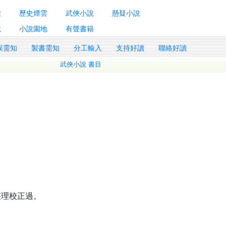
囊
歷史煙雲
武俠小說
懸疑小說
說
小說園地
有聲書籍
誤需知
製書需知
分工輸入
支持好讀
聯絡好讀
武俠小說 書目
整理校正過。