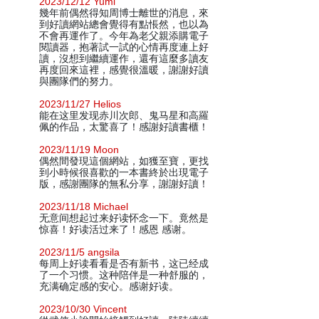
2023/12/12 Yumi
幾年前偶然得知周博士離世的消息，來
到好讀網站總會覺得有點悵然，也以為
不會再運作了。今年為老父親添購電子
閱讀器，抱著試一試的心情再度連上好
讀，沒想到繼續運作，還有這麼多讀友
再度回來這裡，感覺很溫暖，謝謝好讀
與團隊們的努力。
2023/11/27 Helios
能在这里发现赤川次郎、鬼马星和高羅
佩的作品，太驚喜了！感謝好讀書櫃！
2023/11/19 Moon
偶然間發現這個網站，如獲至寶，更找
到小時候很喜歡的一本書終於出現電子
版，感謝團隊的無私分享，謝謝好讀！
2023/11/18 Michael
无意间想起过来好读怀念一下。竟然是
惊喜！好读活过来了！感恩 感谢。
2023/11/5 angsila
每周上好读看看是否有新书，这已经成
了一个习惯。这种陪伴是一种舒服的，
充满确定感的安心。感谢好读。
2023/10/30 Vincent