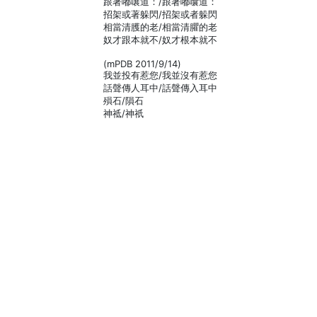
跟著嘟嚷道：/跟著嘟囔道：
招架或著躲閃/招架或者躲閃
相當清臒的老/相當清臞的老
奴才跟本就不/奴才根本就不
(mPDB 2011/9/14)
我並投有惹您/我並沒有惹您
話聲傳人耳中/話聲傳入耳中
殞石/隕石
神祗/神祇