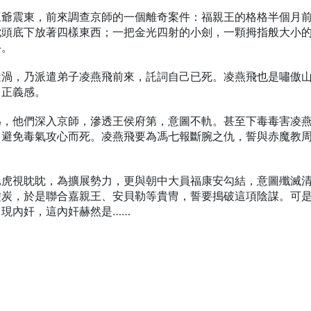
三爺震東，前來調查京師的一個離奇案件：福親王的格格半個月
枕頭底下放著四樣東西；一把金光四射的小劍，一顆拇指般大小
手。
漩渦，乃派遣弟子凌燕飛前來，託詞自己已死。凌燕飛也是嘯傲
富正義感。
為，他們深入京師，滲透王侯府第，意圖不軌。甚至下毒毒害凌
，避免毒氣攻心而死。凌燕飛要為馮七報斷腕之仇，誓與赤魔教
已虎視眈眈，為擴展勢力，更與朝中大員福康安勾結，意圖殲滅
塗炭，於是聯合嘉親王、安貝勒等貴冑，誓要搗破這項陰謀。可
現內奸，這內奸赫然是……