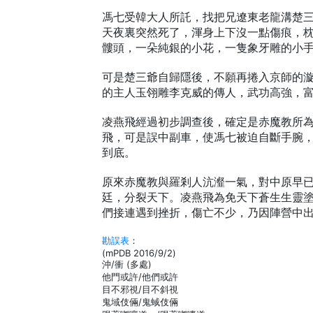
馮七受韓大人所託，找把兄遼東老龍溝楚
天夜裏突然死了，渾身上下沒一點傷痕，
髏頭，一朵純銀的小花，一隻象牙雕的小
可是楚三爺自歸隱後，不願再捲入京師的
的主人玉翎雕李克威的傳人，武功高強，
凌燕飛經過初步調查後，確定是赤魔教所
飛，可是誤中副車，使馮七被迫自斷手腕
到底。
原來赤魔教與羅剎人沆瀣一氣，對中原早
廷，分裂天下。凌燕飛為免天下蒼生生靈
們接連遇到挫折，傷亡不少，乃因陣營中出
勘誤表
：
(mPDB 2016/9/2)
沖/衝 (多處)
他門或許/他們或許
目不邪視/目不斜視
鬼域伎倆/鬼蜮伎倆