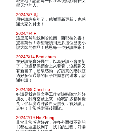
藏天地！謝謝每一位在幕後默默耕耘文
學天地的人。
2024/5/7 呢
用好讀許多年了，感謝重新更新，也感
謝大家的付出！
2024/4/4 R
這里居然能找到哈維爾．西耶拉的書！
驚喜萬分！希望能讀到更多這位歷史小
說大師的作品！感恩每一位好讀團隊！
2024/3/14 Beatlebum
在好讀挖寶好幾年，以為好讀不會更新
了，但還是偶爾會上來看看，沒想到又
有新書了，超級感動！好讀真的陪我渡
過好多個通勤的日子跟愜意的週末，謝
謝好讀！
2024/3/9 Christine
好讀是我這個文字工作者隨時隨地的好
朋友，我有空就上來，給我許多精神糧
食，伴我度過許多白天黑夜，有好讀，
真好！非常感謝幕後團隊。
2024/2/19 He Zhong
非常非常感谢好读，许多外面找不到的
书都在这里找到了，找书的过程，好读