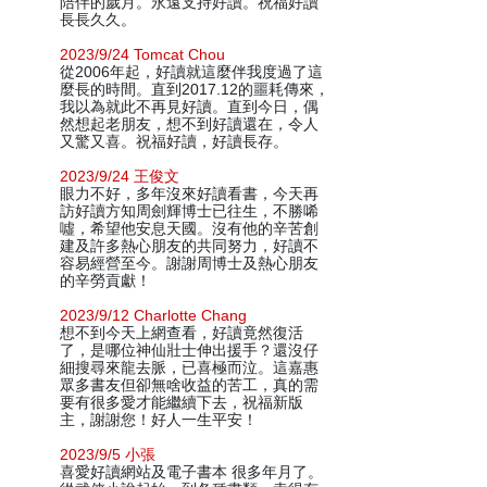
陪伴的歲月。永遠支持好讀。祝福好讀
長長久久。
2023/9/24 Tomcat Chou
從2006年起，好讀就這麼伴我度過了這
麼長的時間。直到2017.12的噩耗傳來，
我以為就此不再見好讀。直到今日，偶
然想起老朋友，想不到好讀還在，令人
又驚又喜。祝福好讀，好讀長存。
2023/9/24 王俊文
眼力不好，多年沒來好讀看書，今天再
訪好讀方知周劍輝博士已往生，不勝唏
噓，希望他安息天國。沒有他的辛苦創
建及許多熱心朋友的共同努力，好讀不
容易經營至今。謝謝周博士及熱心朋友
的辛勞貢獻！
2023/9/12 Charlotte Chang
想不到今天上網查看，好讀竟然復活
了，是哪位神仙壯士伸出援手？還沒仔
細搜尋來龍去脈，已喜極而泣。這嘉惠
眾多書友但卻無啥收益的苦工，真的需
要有很多愛才能繼續下去，祝福新版
主，謝謝您！好人一生平安！
2023/9/5 小張
喜愛好讀網站及電子書本 很多年月了。