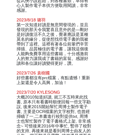
從武俠小說起始，到各種書類，幸得有
心人製作電子本供方便取用閱讀，非常
感謝。
2023/8/18 璐羽
第一次知道好讀是無意間發現的，並且
發現的那天令我驚喜且意外的是—剛好
是好讀復活不久之後，覺著應該是某種
莫名的緣分，促使想找些電子書的我被
帶到了這裡。這裡有著各位前輩們辛苦
掃描、品質極佳的電子書，讓我這個後
人能夠免費享用這些書籍，十分感激前
人的努力讓我成了書籍的富翁。感謝好
讀和各位讓好讀變得更好，讚。
2023/7/26 袁樹國
好些書都沒有prc檔案，有點遺憾！重新
上架還是令人高興，加油！
2023/7/20 KYLESONG
大概2010知道好讀, 就三不五時來此找
書, 原本只有看書時順便回報一些文字勘
誤, 後來2015開始幫忙周博士製作電子
書, 主要是OCR檔案的文字校對, 也曾經
掃瞄了一,二本書進行校對提供txt, 周博
士也幫忙製作了電子書格式上架, 非常感
念~ 可惜後來2016年中事忙, 暫停了校對
的支持, 再後來就是看到周博士由友人的