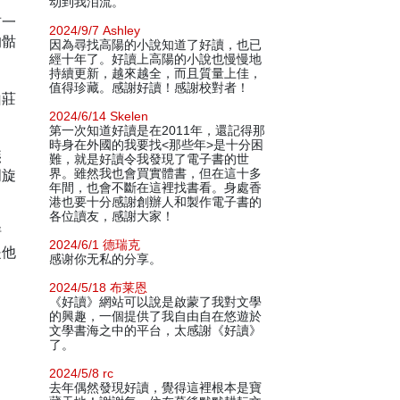
动到我泪流。
前一
2024/9/7 Ashley
的骷
因為尋找高陽的小說知道了好讀，也已
經十年了。好讀上高陽的小說也慢慢地
持續更新，越來越全，而且質量上佳，
值得珍藏。感謝好讀！感謝校對者！
山莊
2024/6/14 Skelen
第一次知道好讀是在2011年，還記得那
時身在外國的我要找<那些年>是十分困
燕
難，就是好讀令我發現了電子書的世
周旋
界。雖然我也會買實體書，但在這十多
年間，也會不斷在這裡找書看。身處香
港也要十分感謝創辦人和製作電子書的
各位讀友，感謝大家！
清
2024/6/1 德瑞克
是他
感谢你无私的分享。
2024/5/18 布莱恩
《好讀》網站可以說是啟蒙了我對文學
的興趣，一個提供了我自由自在悠遊於
文學書海之中的平台，太感謝《好讀》
了。
2024/5/8 rc
去年偶然發現好讀，覺得這裡根本是寶