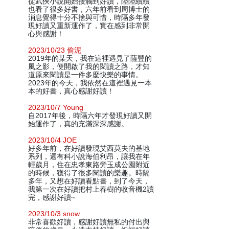
從武俠小說開始接觸到好讀，陸陸續續
也看了很多好書，六年前看到周博士的
消息覺得十分不捨與可惜，時隔多年發
現好讀又重新運作了，實在感到非常開
心與感謝！
2023/10/23 偷泥
2019年的某天，我在這裡遇見了薩豐的
風之影，便開啟了我的閱讀之路，才知
道原來閱讀是一件多麼快樂的事情。
2023年的今天，我依然在這裡遇見一本
本的好書，真心感謝好讀！
2023/10/7 Young
自2017年後，時隔六年才發現好讀又開
始運作了，真的充滿深深感謝。
2023/10/4 JOE
好多年前，在好讀發現艾西莫夫的基地
系列，還有科小說海伯利昂，讓我在年
輕歲月，住在忠孝東路旁玉成公園附近
的時候，獲得了很多閱讀的樂趣。時隔
多年，又想在好讀看點書，到了今天，
我第一次在好讀把村上春樹的收音機2讀
完，感謝好讀~
2023/10/3 snow
非常喜歡好讀，感謝好讀無私的付出與