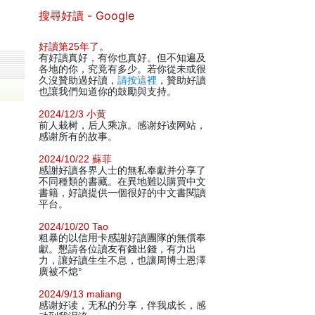
搜尋好讀 - Google
好讀第25年了
。
有好讀真好，有你也真好。但不知遍及
各地的你，究竟有多少。若你從未或很
久沒贊助過好讀，
請按這裡
，贊助好讀
也讓我們知道你的鼓勵與支持。
2024/12/3 小黄
前人栽树，后人乘凉。感谢好读网站，
感谢所有的故事。
2024/10/22 蘇菲
感謝好讀各界人士的無私奉獻并分享了
不同種類的書藏。在異地難以購買中文
書籍，好讀提供一個很好的中文書閱讀
平台。
2024/10/20 Tao
粗暴的以信用卡感謝好讀團隊的無償奉
獻。懇請各位讀友有錢出錢，有力出
力，讓好讀生生不息，也讓周博士恩澤
廣被不熄°
2024/9/13 maliang
感谢好读，无私的分享，伴我成长，感