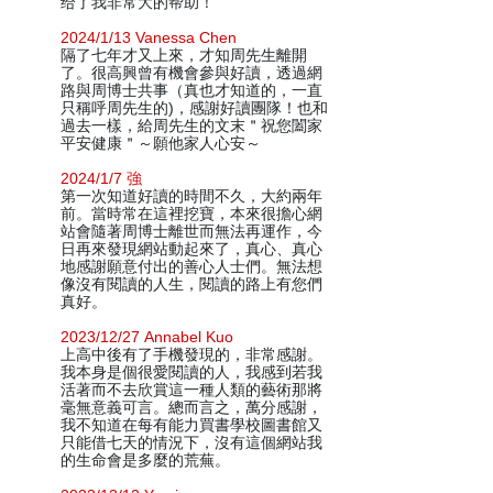
给了我非常大的帮助！
2024/1/13 Vanessa Chen
隔了七年才又上來，才知周先生離開
了。很高興曾有機會參與好讀，透過網
路與周博士共事（真也才知道的，一直
只稱呼周先生的)，感謝好讀團隊！也和
過去一樣，給周先生的文末＂祝您闔家
平安健康＂～願他家人心安～
2024/1/7 強
第一次知道好讀的時間不久，大約兩年
前。當時常在這裡挖寶，本來很擔心網
站會隨著周博士離世而無法再運作，今
日再來發現網站動起來了，真心、真心
地感謝願意付出的善心人士們。無法想
像沒有閱讀的人生，閱讀的路上有您們
真好。
2023/12/27 Annabel Kuo
上高中後有了手機發現的，非常感謝。
我本身是個很愛閱讀的人，我感到若我
活著而不去欣賞這一種人類的藝術那將
毫無意義可言。總而言之，萬分感謝，
我不知道在每有能力買書學校圖書館又
只能借七天的情況下，沒有這個網站我
的生命會是多麼的荒蕪。