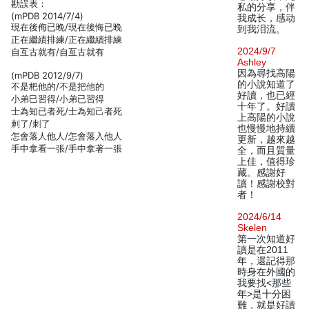
勘誤表：
私的分享，伴
(mPDB 2014/7/4)
我成长，感动
現在後侮已晚/現在後悔已晚
到我泪流。
正在繼績排練/正在繼續排練
2024/9/7
自互古就有/自亙古就有
Ashley
因為尋找高陽
(mPDB 2012/9/7)
的小說知道了
不是杷他的/不是把他的
好讀，也已經
小弟巳習得/小弟已習得
十年了。好讀
士為知已者死/士為知己者死
上高陽的小說
剌了/刺了
也慢慢地持續
怎會落人他人/怎會落入他人
更新，越來越
手中拿看一張/手中拿著一張
全，而且質量
上佳，值得珍
藏。感謝好
讀！感謝校對
者！
2024/6/14
Skelen
第一次知道好
讀是在2011
年，還記得那
時身在外國的
我要找<那些
年>是十分困
難，就是好讀