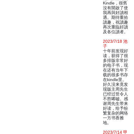
Kindle，很舊
沒有開啟了使
我再與好讀相
遇。期待重拾
讀趣，祝讀趣
再次重臨好讀
及各位讀者。
2023/7/18 池
子
十年前发现好
读，获得了很
多排版非常好
的电子书，现
在还有当年下
载的很多书存
在kindle里。
好久没来竟发
现版主周先生
已经过世令人
不胜唏嘘。感
谢周先生带来
好读，给予纷
繁复杂的网络
一方书香雅
地。
2023/7/14 甲