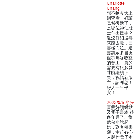
Charlotte
Chang
想不到今天上
網查看，好讀
竟然復活了，
是哪位神仙壯
士伸出援手？
還沒仔細搜尋
來龍去脈，已
喜極而泣。這
嘉惠眾多書友
但卻無啥收益
的苦工，真的
需要有很多愛
才能繼續下
去，祝福新版
主，謝謝您！
好人一生平
安！
2023/9/5 小張
喜愛好讀網站
及電子書本 很
多年月了。從
武俠小說起
始，到各種書
類，幸得有心
人製作電子本