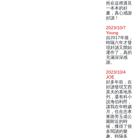
然在這裡遇見
一本本的好
書，真心感謝
好讀！
2023/10/7
Young
自2017年後，
時隔六年才發
現好讀又開始
運作了，真的
充滿深深感
謝。
2023/10/4
JOE
好多年前，在
好讀發現艾西
莫夫的基地系
列，還有科小
說海伯利昂，
讓我在年輕歲
月，住在忠孝
東路旁玉成公
園附近的時
候，獲得了很
多閱讀的樂
趣。時隔多