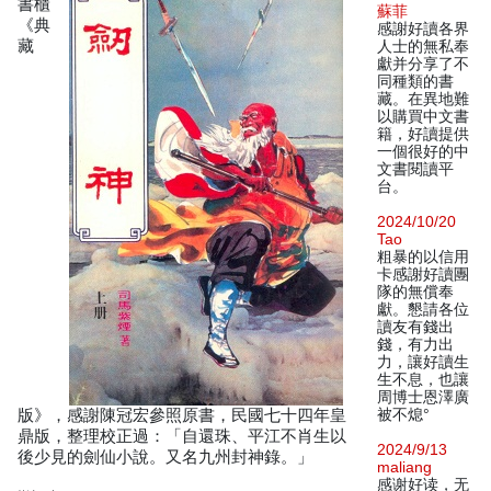
書櫃
蘇菲
《典
感謝好讀各界
藏
人士的無私奉
獻并分享了不
同種類的書
藏。在異地難
以購買中文書
籍，好讀提供
一個很好的中
文書閱讀平
台。
2024/10/20
Tao
粗暴的以信用
卡感謝好讀團
隊的無償奉
獻。懇請各位
讀友有錢出
錢，有力出
力，讓好讀生
生不息，也讓
周博士恩澤廣
版》，感謝陳冠宏參照原書，民國七十四年皇
被不熄°
鼎版，整理校正過：「自還珠、平江不肖生以
2024/9/13
後少見的劍仙小說。又名九州封神錄。」
maliang
感谢好读，无