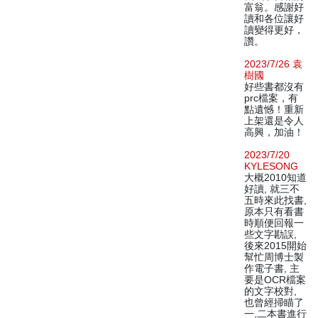
富翁。感謝好
讀和各位讓好
讀變得更好，
讚。
2023/7/26 袁
樹國
好些書都沒有
prc檔案，有
點遺憾！重新
上架還是令人
高興，加油！
2023/7/20
KYLESONG
大概2010知道
好讀, 就三不
五時來此找書,
原本只有看書
時順便回報一
些文字勘誤,
後來2015開始
幫忙周博士製
作電子書, 主
要是OCR檔案
的文字校對,
也曾經掃瞄了
一,二本書進行