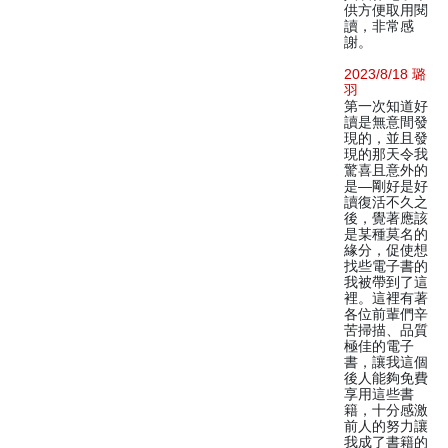
供方便取用閱
讀，非常感
謝。
2023/8/18 璐
羽
第一次知道好
讀是無意間發
現的，並且發
現的那天令我
驚喜且意外的
是—剛好是好
讀復活不久之
後，覺著應該
是某種莫名的
緣分，促使想
找些電子書的
我被帶到了這
裡。這裡有著
各位前輩們辛
苦掃描、品質
極佳的電子
書，讓我這個
後人能夠免費
享用這些書
籍，十分感激
前人的努力讓
我成了書籍的