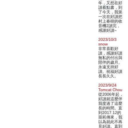
年，又想在好
讀看點書，到
了今天，我第
一次在好讀把
村上春樹的收
音機2讀完，
感謝好讀~
2023/10/3
snow
非常喜歡好
讀，感謝好讀
無私的付出與
陪伴的歲月。
永遠支持好
讀。祝福好讀
長長久久。
2023/9/24
Tomcat Chou
從2006年起，
好讀就這麼伴
我度過了這麼
長的時間。直
到2017.12的
噩耗傳來，我
以為就此不再
見好讀。直到