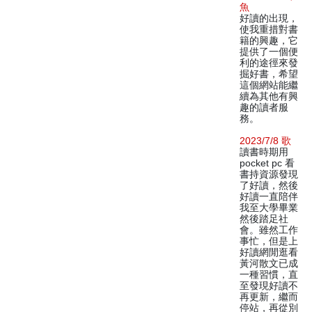
魚
好讀的出現，
使我重措對書
籍的興趣，它
提供了一個便
利的途徑來發
掘好書，希望
這個網站能繼
續為其他有興
趣的讀者服
務。
2023/7/8 歌
讀書時期用
pocket pc 看
書持資源發現
了好讀，然後
好讀一直陪伴
我至大學畢業
然後踏足社
會。雖然工作
事忙，但是上
好讀網閒逛看
黃河散文已成
一種習慣，直
至發現好讀不
再更新，繼而
停站，再從別