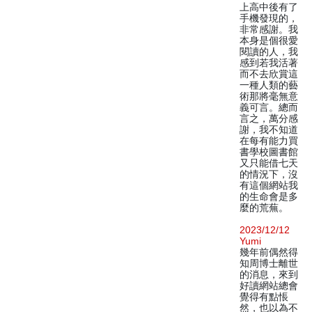
上高中後有了
手機發現的，
非常感謝。我
本身是個很愛
閱讀的人，我
感到若我活著
而不去欣賞這
一種人類的藝
術那將毫無意
義可言。總而
言之，萬分感
謝，我不知道
在每有能力買
書學校圖書館
又只能借七天
的情況下，沒
有這個網站我
的生命會是多
麼的荒蕪。
2023/12/12
Yumi
幾年前偶然得
知周博士離世
的消息，來到
好讀網站總會
覺得有點悵
然，也以為不