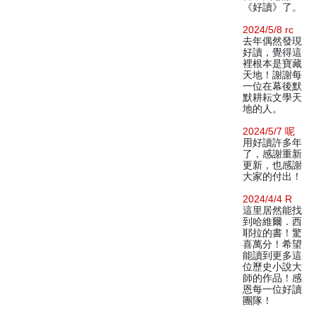
《好讀》了。
2024/5/8 rc
去年偶然發現
好讀，覺得這
裡根本是寶藏
天地！謝謝每
一位在幕後默
默耕耘文學天
地的人。
2024/5/7 呢
用好讀許多年
了，感謝重新
更新，也感謝
大家的付出！
2024/4/4 R
這里居然能找
到哈維爾．西
耶拉的書！驚
喜萬分！希望
能讀到更多這
位歷史小說大
師的作品！感
恩每一位好讀
團隊！