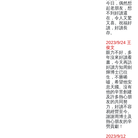
今日，偶然想
起老朋友，想
不到好讀還
在，令人又驚
又喜。祝福好
讀，好讀長
存。
2023/9/24 王
俊文
眼力不好，多
年沒來好讀看
書，今天再訪
好讀方知周劍
輝博士已往
生，不勝唏
噓，希望他安
息天國。沒有
他的辛苦創建
及許多熱心朋
友的共同努
力，好讀不容
易經營至今。
謝謝周博士及
熱心朋友的辛
勞貢獻！
2023/9/12