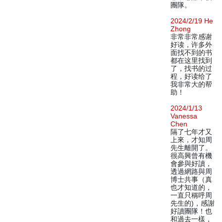
團隊。
2024/2/19 He
Zhong
非常非常感谢
好读，许多外
面找不到的书
都在这里找到
了，找书的过
程，好读给了
我非常大的帮
助！
2024/1/13
Vanessa
Chen
隔了七年才又
上來，才知周
先生離開了。
很高興曾有機
會參與好讀，
透過網路與周
博士共事（真
也才知道的，
一直只稱呼周
先生的)，感謝
好讀團隊！也
和過去一樣，