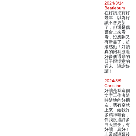
2024/3/14
Beatlebum
在好讀挖寶好
幾年，以為好
讀不會更新
了，但還是偶
爾會上來看
看，沒想到又
有新書了，超
級感動！好讀
真的陪我渡過
好多個通勤的
日子跟愜意的
週末，謝謝好
讀！
2024/3/9
Christine
好讀是我這個
文字工作者隨
時隨地的好朋
友，我有空就
上來，給我許
多精神糧食，
伴我度過許多
白天黑夜，有
好讀，真好！
非常感謝幕後