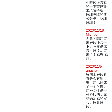
小時候很喜歡
的一本書終於
出現電子版，
感謝團隊的無
私分享，謝謝
好讀！
2023/11/18
Michael
无意间想起过
来好读怀念一
下。竟然是惊
喜！好读活过
来了！感恩 感
谢。
2023/11/5
angsila
每周上好读看
看是否有新
书，这已经成
了一个习惯。
这种陪伴是一
种舒服的，充
满确定感的安
心。感谢好
读。