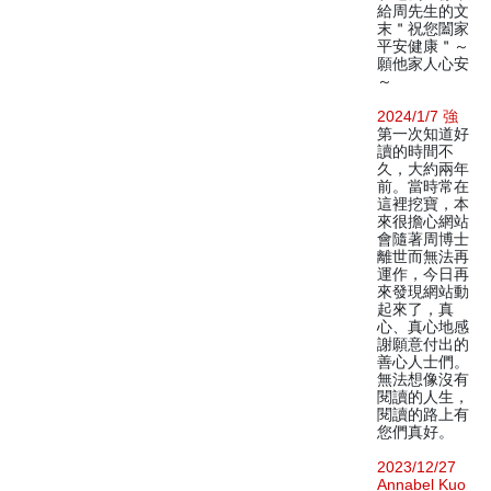
給周先生的文
末＂祝您闔家
平安健康＂～
願他家人心安
～
2024/1/7 強
第一次知道好
讀的時間不
久，大約兩年
前。當時常在
這裡挖寶，本
來很擔心網站
會隨著周博士
離世而無法再
運作，今日再
來發現網站動
起來了，真
心、真心地感
謝願意付出的
善心人士們。
無法想像沒有
閱讀的人生，
閱讀的路上有
您們真好。
2023/12/27
Annabel Kuo