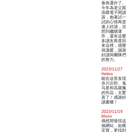
會再運作了。
今年為老父親
添購電子閱讀
器，抱著試一
試的心情再度
連上好讀，沒
想到繼續運
作，還有這麼
多讀友再度回
來這裡，感覺
很溫暖，謝謝
好讀與團隊們
的努力。
2023/11/27
Helios
能在这里发现
赤川次郎、鬼
马星和高羅佩
的作品，太驚
喜了！感謝好
讀書櫃！
2023/11/19
Moon
偶然間發現這
個網站，如獲
至寶，更找到