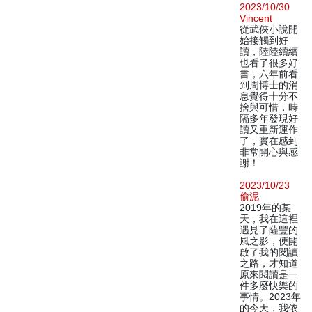
2023/10/30
Vincent
從武俠小說開
始接觸到好
讀，陸陸續續
也看了很多好
書，六年前看
到周博士的消
息覺得十分不
捨與可惜，時
隔多年發現好
讀又重新運作
了，實在感到
非常開心與感
謝！
2023/10/23
偷泥
2019年的某
天，我在這裡
遇見了薩豐的
風之影，便開
啟了我的閱讀
之路，才知道
原來閱讀是一
件多麼快樂的
事情。2023年
的今天，我依