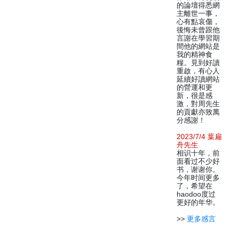
的論壇得悉網
主離世一事，
心有點哀傷，
後悔未曾跟他
言謝在學習期
間他的網站是
我的精神食
糧。見到好讀
重啟，有心人
延續好讀網站
的營運和更
新，很是感
激，對周先生
的貢獻亦致萬
分感謝！
2023/7/4 葉扁
舟先生
相识十年，前
面看过不少好
书，谢谢你。
今年时间更多
了，希望在
haodoo度过
更好的年华。
>>
更多感言