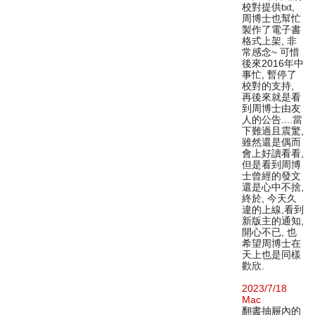
校對提供txt,
周博士也幫忙
製作了電子書
格式上架, 非
常感念~ 可惜
後來2016年中
事忙, 暫停了
校對的支持,
再後來就是看
到周博士由友
人的公告....當
下難過且震驚,
雖然還是偶而
會上好讀看看,
但是看到周博
士曾經的發文
還是心中不捨,
終於, 今天久
違的上線,看到
新版主的通知,
開心不已, 也
希望周博士在
天上也是同樣
歡欣.
2023/7/18
Mac
翻書抽屜內的