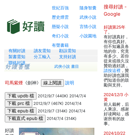
搜尋好讀 -
世紀百強
隨身智囊
Google
歷史煙雲
武俠小說
懸疑小說
言情小說
好讀第25年
了
。
奇幻小說
小說園地
有好讀真好，
有你也真好。
有聲書籍
但不知遍及各
有關好讀
讀友需知
勘誤需知
地的你，究竟
有多少。若你
製書需知
分工輸入
支持好讀
從未或很久沒
聯絡好讀
贊助過好讀，
武俠小說 書目
請按這裡
，贊
助好讀也讓我
們知道你的鼓
司馬紫煙
《劍神》
說明
勵與支持。
2024/12/3 小
2012/9/7 (440K) 2014/7/4
黄
2012/9/7 (467K) 2014/7/4
前人栽树，后
人乘凉。感谢
2012/9/7 (314K) 2014/7/4
好读网站，感
2014/7/4 (314K)
谢所有的故
事。
好讀
2024/10/22