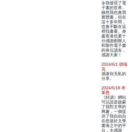
令我發現了電
子書的世界。
雖然我也會買
實體書，但在
這十多年間，
也會不斷在這
裡找書看。身
處香港也要十
分感謝創辦人
和製作電子書
的各位讀友，
感謝大家！
2024/6/1 德瑞
克
感谢你无私的
分享。
2024/5/18 布
莱恩
《好讀》網站
可以說是啟蒙
了我對文學的
興趣，一個提
供了我自由自
在悠遊於文學
書海之中的平
台，太感謝