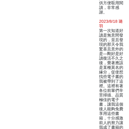
供方便取用閱
讀，非常感
謝。
2023/8/18 璐
羽
第一次知道好
讀是無意間發
現的，並且發
現的那天令我
驚喜且意外的
是—剛好是好
讀復活不久之
後，覺著應該
是某種莫名的
緣分，促使想
找些電子書的
我被帶到了這
裡。這裡有著
各位前輩們辛
苦掃描、品質
極佳的電子
書，讓我這個
後人能夠免費
享用這些書
籍，十分感激
前人的努力讓
我成了書籍的