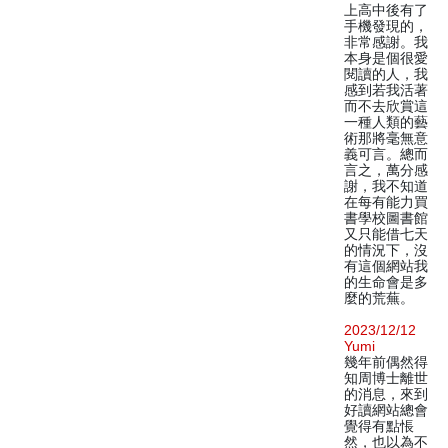
上高中後有了
手機發現的，
非常感謝。我
本身是個很愛
閱讀的人，我
感到若我活著
而不去欣賞這
一種人類的藝
術那將毫無意
義可言。總而
言之，萬分感
謝，我不知道
在每有能力買
書學校圖書館
又只能借七天
的情況下，沒
有這個網站我
的生命會是多
麼的荒蕪。
2023/12/12
Yumi
幾年前偶然得
知周博士離世
的消息，來到
好讀網站總會
覺得有點悵
然，也以為不