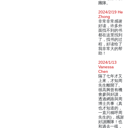
團隊。
2024/2/19 He
Zhong
非常非常感谢
好读，许多外
面找不到的书
都在这里找到
了，找书的过
程，好读给了
我非常大的帮
助！
2024/1/13
Vanessa
Chen
隔了七年才又
上來，才知周
先生離開了。
很高興曾有機
會參與好讀，
透過網路與周
博士共事（真
也才知道的，
一直只稱呼周
先生的)，感謝
好讀團隊！也
和過去一樣，