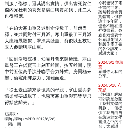
制服了邵標，逼其講出實情，供出害死賀仁
令我發現了電
子書的世界。
傑內兄杜明的真兇是裘白與賈如鈞，此二人
雖然我也會買
也得報應。
實體書，但在
這十多年間，
也會不斷在這
「在旅舍寒山重又遇到俞俊母子，前怨盡
裡找書看。身
釋，並共同對付三月派。寒山重殺了三月派
處香港也要十
分感謝創辦人
大龍頭展飄絮，擊潰其餘黨。俞俊以五枝紅
和製作電子書
玉人參贈與寒山重。
的各位讀友，
感謝大家！
「回到浩穆院後，知噶丹曾來襲遭殲。寒山
2024/6/1 德瑞
重督工在偌寶玉上刻五雄圖。按五雄圖，院
克
中前五位高手演練聯手合力陣式。房爾極來
感谢你无私的
分享。
襲，偷窺此陣威力，知難而退。
2024/5/18 布
「從五臺山請來夢憶柔的母親，寒山重與夢
莱恩
《好讀》網站
憶柔就要成親了，也戀著寒山重與郭雙雙只
可以說是啟蒙
得黯然離去。」
了我對文學的
興趣，一個提
供了我自由自
勘誤表：
在悠遊於文學
嚎陶 /嚎啕 (mPDB 2012/8/28)
書海之中的平
一闕/一闋
台，太感謝