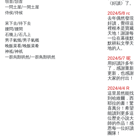
領首/頷首
《好讀》了。
一問土屋/一間土屋
侍侯/侍候
2024/5/8 rc
去年偶然發現
呆下去/待下去
好讀，覺得這
裡根本是寶藏
腰問/腰間
天地！謝謝每
石幾上/石几上
一位在幕後默
男子氣慨/男子氣概
默耕耘文學天
晚飯菜看/晚飯菜肴
地的人。
神祗/神祇
一群烏獸哄然/一群鳥獸哄然
2024/5/7 呢
用好讀許多年
了，感謝重新
更新，也感謝
大家的付出！
2024/4/4 R
這里居然能找
到哈維爾．西
耶拉的書！驚
喜萬分！希望
能讀到更多這
位歷史小說大
師的作品！感
恩每一位好讀
團隊！