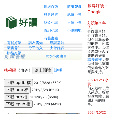
搜尋好讀 -
世紀百強
隨身智囊
Google
歷史煙雲
武俠小說
懸疑小說
言情小說
好讀第25年
了
。
奇幻小說
小說園地
有好讀真好，
有你也真好。
有聲書籍
但不知遍及各
有關好讀
讀友需知
勘誤需知
地的你，究竟
有多少。若你
製書需知
分工輸入
支持好讀
從未或很久沒
聯絡好讀
贊助過好讀，
武俠小說 書目
請按這裡
，贊
助好讀也讓我
們知道你的鼓
柳殘陽
《血斧》
說明
勵與支持。
2024/12/3 小
2012/8/28 (650K)
黄
前人栽树，后
2012/8/28 (621K)
人乘凉。感谢
好读网站，感
2012/8/28 (658K)
谢所有的故
2012/8/28 (441K)
事。
2024/10/22