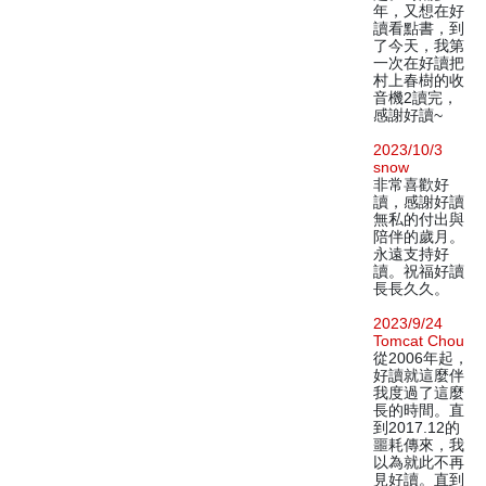
年，又想在好
讀看點書，到
了今天，我第
一次在好讀把
村上春樹的收
音機2讀完，
感謝好讀~
2023/10/3
snow
非常喜歡好
讀，感謝好讀
無私的付出與
陪伴的歲月。
永遠支持好
讀。祝福好讀
長長久久。
2023/9/24
Tomcat Chou
從2006年起，
好讀就這麼伴
我度過了這麼
長的時間。直
到2017.12的
噩耗傳來，我
以為就此不再
見好讀。直到