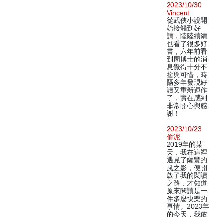
2023/10/30
Vincent
從武俠小說開
始接觸到好
讀，陸陸續續
也看了很多好
書，六年前看
到周博士的消
息覺得十分不
捨與可惜，時
隔多年發現好
讀又重新運作
了，實在感到
非常開心與感
謝！
2023/10/23
偷泥
2019年的某
天，我在這裡
遇見了薩豐的
風之影，便開
啟了我的閱讀
之路，才知道
原來閱讀是一
件多麼快樂的
事情。2023年
的今天，我依