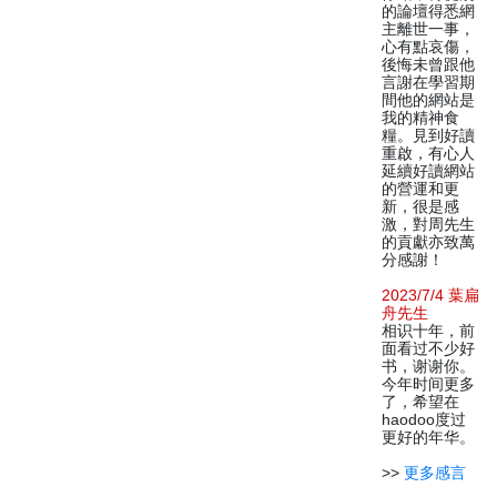
的論壇得悉網
主離世一事，
心有點哀傷，
後悔未曾跟他
言謝在學習期
間他的網站是
我的精神食
糧。見到好讀
重啟，有心人
延續好讀網站
的營運和更
新，很是感
激，對周先生
的貢獻亦致萬
分感謝！
2023/7/4 葉扁
舟先生
相识十年，前
面看过不少好
书，谢谢你。
今年时间更多
了，希望在
haodoo度过
更好的年华。
>>
更多感言