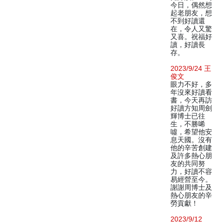
今日，偶然想
起老朋友，想
不到好讀還
在，令人又驚
又喜。祝福好
讀，好讀長
存。
2023/9/24 王
俊文
眼力不好，多
年沒來好讀看
書，今天再訪
好讀方知周劍
輝博士已往
生，不勝唏
噓，希望他安
息天國。沒有
他的辛苦創建
及許多熱心朋
友的共同努
力，好讀不容
易經營至今。
謝謝周博士及
熱心朋友的辛
勞貢獻！
2023/9/12