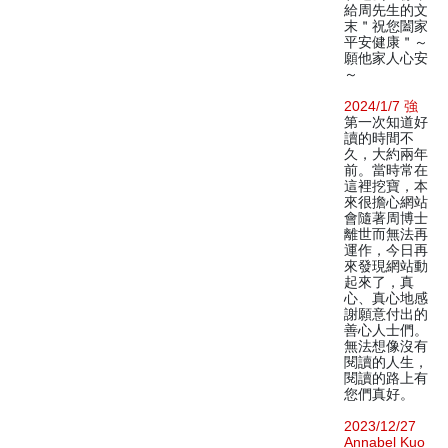
給周先生的文
末＂祝您闔家
平安健康＂～
願他家人心安
～
2024/1/7 強
第一次知道好
讀的時間不
久，大約兩年
前。當時常在
這裡挖寶，本
來很擔心網站
會隨著周博士
離世而無法再
運作，今日再
來發現網站動
起來了，真
心、真心地感
謝願意付出的
善心人士們。
無法想像沒有
閱讀的人生，
閱讀的路上有
您們真好。
2023/12/27
Annabel Kuo