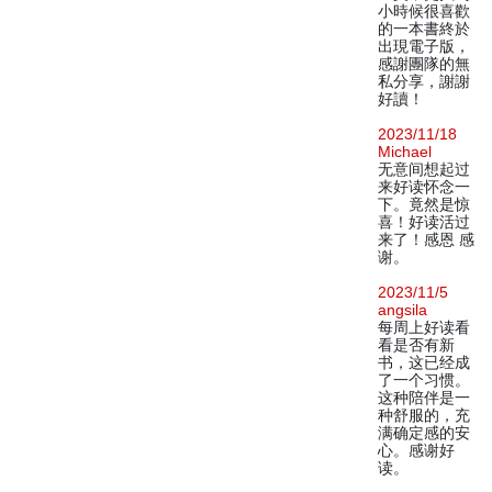
小時候很喜歡
的一本書終於
出現電子版，
感謝團隊的無
私分享，謝謝
好讀！
2023/11/18
Michael
无意间想起过
来好读怀念一
下。竟然是惊
喜！好读活过
来了！感恩 感
谢。
2023/11/5
angsila
每周上好读看
看是否有新
书，这已经成
了一个习惯。
这种陪伴是一
种舒服的，充
满确定感的安
心。感谢好
读。