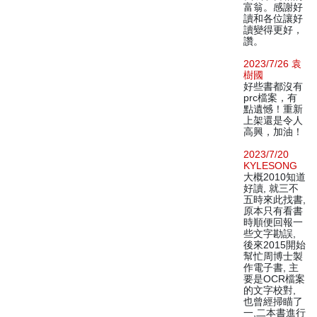
富翁。感謝好
讀和各位讓好
讀變得更好，
讚。
2023/7/26 袁
樹國
好些書都沒有
prc檔案，有
點遺憾！重新
上架還是令人
高興，加油！
2023/7/20
KYLESONG
大概2010知道
好讀, 就三不
五時來此找書,
原本只有看書
時順便回報一
些文字勘誤,
後來2015開始
幫忙周博士製
作電子書, 主
要是OCR檔案
的文字校對,
也曾經掃瞄了
一,二本書進行