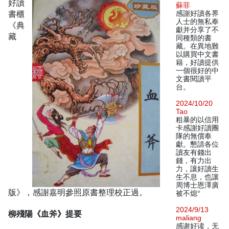
好讀
蘇菲
書櫃
感謝好讀各界
人士的無私奉
《典
獻并分享了不
藏
同種類的書
藏。在異地難
以購買中文書
籍，好讀提供
一個很好的中
文書閱讀平
台。
2024/10/20
Tao
粗暴的以信用
卡感謝好讀團
隊的無償奉
獻。懇請各位
讀友有錢出
錢，有力出
力，讓好讀生
生不息，也讓
周博士恩澤廣
版》，感謝嘉明參照原書整理校正過。
被不熄°
2024/9/13
柳殘陽《血斧》提要
maliang
感谢好读，无