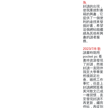
魚
好讀的出現，
使我重措對書
籍的興趣，它
提供了一個便
利的途徑來發
掘好書，希望
這個網站能繼
續為其他有興
趣的讀者服
務。
2023/7/8 歌
讀書時期用
pocket pc 看
書持資源發現
了好讀，然後
好讀一直陪伴
我至大學畢業
然後踏足社
會。雖然工作
事忙，但是上
好讀網閒逛看
黃河散文已成
一種習慣，直
至發現好讀不
再更新，繼而
停站，再從別