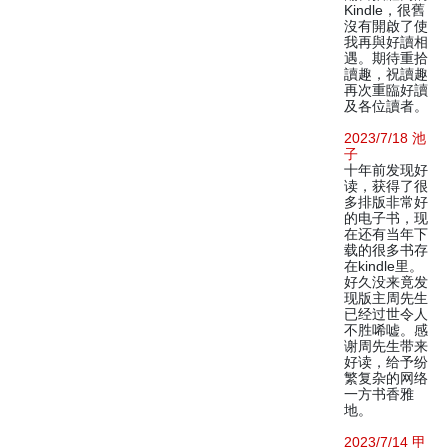
Kindle，很舊
沒有開啟了使
我再與好讀相
遇。期待重拾
讀趣，祝讀趣
再次重臨好讀
及各位讀者。
2023/7/18 池
子
十年前发现好
读，获得了很
多排版非常好
的电子书，现
在还有当年下
载的很多书存
在kindle里。
好久没来竟发
现版主周先生
已经过世令人
不胜唏嘘。感
谢周先生带来
好读，给予纷
繁复杂的网络
一方书香雅
地。
2023/7/14 甲