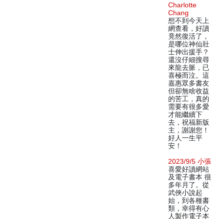
Charlotte
Chang
想不到今天上
網查看，好讀
竟然復活了，
是哪位神仙壯
士伸出援手？
還沒仔細搜尋
來龍去脈，已
喜極而泣。這
嘉惠眾多書友
但卻無啥收益
的苦工，真的
需要有很多愛
才能繼續下
去，祝福新版
主，謝謝您！
好人一生平
安！
2023/9/5 小張
喜愛好讀網站
及電子書本 很
多年月了。從
武俠小說起
始，到各種書
類，幸得有心
人製作電子本