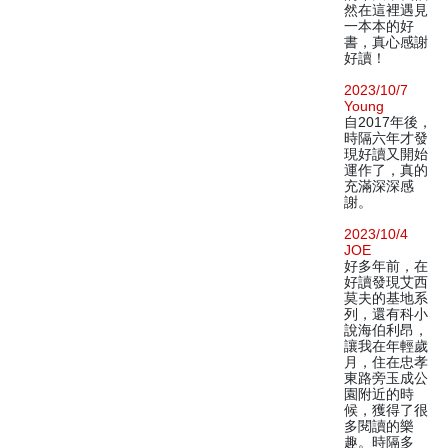
然在這裡遇見
一本本的好
書，真心感謝
好讀！
2023/10/7
Young
自2017年後，
時隔六年才發
現好讀又開始
運作了，真的
充滿深深感
謝。
2023/10/4
JOE
好多年前，在
好讀發現艾西
莫夫的基地系
列，還有科小
說海伯利昂，
讓我在年輕歲
月，住在忠孝
東路旁玉成公
園附近的時
候，獲得了很
多閱讀的樂
趣。時隔多