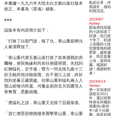
本書據一九九六年大陸太白文藝出版社版本
私的分享，伴
我成长，感动
校正。本書為《星魂》續集。
到我泪流。
※※※
2024/9/7
Ashley
因為尋找高陽
該版本有內容簡介如下：
的小說知道了
好讀，也已經
十年了。好讀
「打敗了白龍門派，報了仇，寒山重卻將仇
上高陽的小說
人秦潔釋放了。
也慢慢地持續
更新，越來越
全，而且質量
「寒山重代替五臺山派打敗了前來挑戰的房
上佳，值得珍
爾極，便與無緣和尚前往南疆尋寶。先找到
藏。感謝好
紅獅猛札，交手後，雙方一同去按九曲十三
讀！感謝校對
者！
折玉軸所指涉險探寶。在千迴江上游，終於
找到老蕃王藏寶處。但寒山重和猛札兩人入
2024/6/14
寶山卻無功而還。河魔金易與玄月四鷹等人
Skelen
第一次知道好
來奪寶，悉數就殲。
讀是在2011
年，還記得那
「應猛札之請，寒山重又去除了惡霸柴基。
時身在外國的
我要找<那些
年>是十分困
「賀仁傑受邵標挑撥來襲擊寒山重，寒山重
難，就是好讀