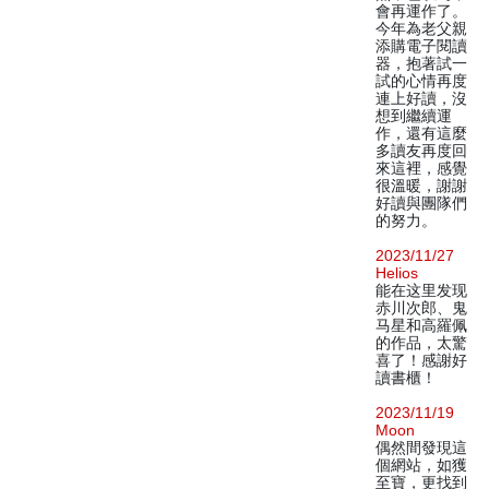
會再運作了。
今年為老父親
添購電子閱讀
器，抱著試一
試的心情再度
連上好讀，沒
想到繼續運
作，還有這麼
多讀友再度回
來這裡，感覺
很溫暖，謝謝
好讀與團隊們
的努力。
2023/11/27
Helios
能在这里发现
赤川次郎、鬼
马星和高羅佩
的作品，太驚
喜了！感謝好
讀書櫃！
2023/11/19
Moon
偶然間發現這
個網站，如獲
至寶，更找到