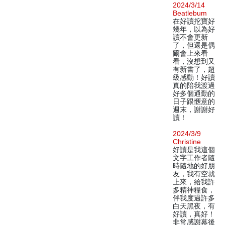
2024/3/14
Beatlebum
在好讀挖寶好
幾年，以為好
讀不會更新
了，但還是偶
爾會上來看
看，沒想到又
有新書了，超
級感動！好讀
真的陪我渡過
好多個通勤的
日子跟愜意的
週末，謝謝好
讀！
2024/3/9
Christine
好讀是我這個
文字工作者隨
時隨地的好朋
友，我有空就
上來，給我許
多精神糧食，
伴我度過許多
白天黑夜，有
好讀，真好！
非常感謝幕後