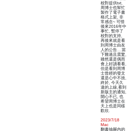
校對提供txt,
周博士也幫忙
製作了電子書
格式上架, 非
常感念~ 可惜
後來2016年中
事忙, 暫停了
校對的支持,
再後來就是看
到周博士由友
人的公告....當
下難過且震驚,
雖然還是偶而
會上好讀看看,
但是看到周博
士曾經的發文
還是心中不捨,
終於, 今天久
違的上線,看到
新版主的通知,
開心不已, 也
希望周博士在
天上也是同樣
歡欣.
2023/7/18
Mac
翻書抽屜內的