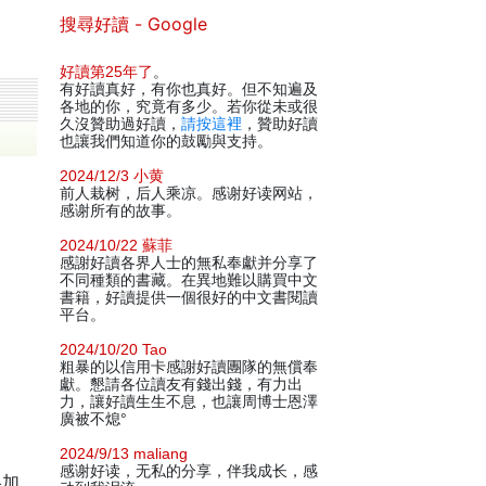
搜尋好讀 - Google
好讀第25年了
。
有好讀真好，有你也真好。但不知遍及
各地的你，究竟有多少。若你從未或很
久沒贊助過好讀，
請按這裡
，贊助好讀
也讓我們知道你的鼓勵與支持。
2024/12/3 小黄
前人栽树，后人乘凉。感谢好读网站，
感谢所有的故事。
2024/10/22 蘇菲
感謝好讀各界人士的無私奉獻并分享了
不同種類的書藏。在異地難以購買中文
書籍，好讀提供一個很好的中文書閱讀
平台。
2024/10/20 Tao
粗暴的以信用卡感謝好讀團隊的無償奉
獻。懇請各位讀友有錢出錢，有力出
力，讓好讀生生不息，也讓周博士恩澤
廣被不熄°
2024/9/13 maliang
感谢好读，无私的分享，伴我成长，感
略加