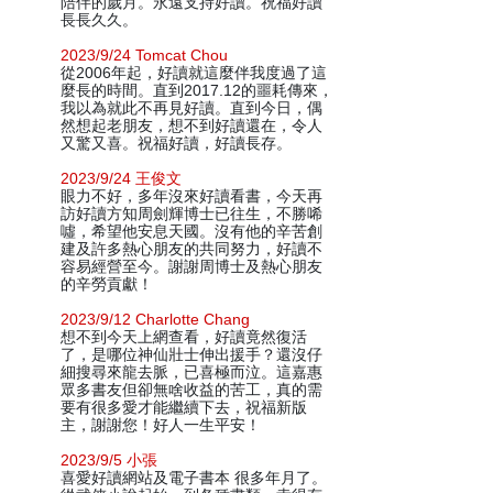
陪伴的歲月。永遠支持好讀。祝福好讀
長長久久。
2023/9/24 Tomcat Chou
從2006年起，好讀就這麼伴我度過了這
麼長的時間。直到2017.12的噩耗傳來，
我以為就此不再見好讀。直到今日，偶
然想起老朋友，想不到好讀還在，令人
又驚又喜。祝福好讀，好讀長存。
2023/9/24 王俊文
眼力不好，多年沒來好讀看書，今天再
訪好讀方知周劍輝博士已往生，不勝唏
噓，希望他安息天國。沒有他的辛苦創
建及許多熱心朋友的共同努力，好讀不
容易經營至今。謝謝周博士及熱心朋友
的辛勞貢獻！
2023/9/12 Charlotte Chang
想不到今天上網查看，好讀竟然復活
了，是哪位神仙壯士伸出援手？還沒仔
細搜尋來龍去脈，已喜極而泣。這嘉惠
眾多書友但卻無啥收益的苦工，真的需
要有很多愛才能繼續下去，祝福新版
主，謝謝您！好人一生平安！
2023/9/5 小張
喜愛好讀網站及電子書本 很多年月了。