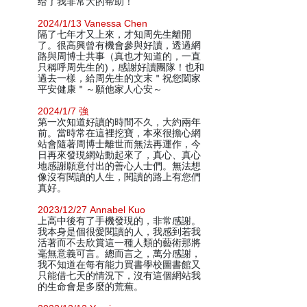
给了我非常大的帮助！
2024/1/13 Vanessa Chen
隔了七年才又上來，才知周先生離開
了。很高興曾有機會參與好讀，透過網
路與周博士共事（真也才知道的，一直
只稱呼周先生的)，感謝好讀團隊！也和
過去一樣，給周先生的文末＂祝您闔家
平安健康＂～願他家人心安～
2024/1/7 強
第一次知道好讀的時間不久，大約兩年
前。當時常在這裡挖寶，本來很擔心網
站會隨著周博士離世而無法再運作，今
日再來發現網站動起來了，真心、真心
地感謝願意付出的善心人士們。無法想
像沒有閱讀的人生，閱讀的路上有您們
真好。
2023/12/27 Annabel Kuo
上高中後有了手機發現的，非常感謝。
我本身是個很愛閱讀的人，我感到若我
活著而不去欣賞這一種人類的藝術那將
毫無意義可言。總而言之，萬分感謝，
我不知道在每有能力買書學校圖書館又
只能借七天的情況下，沒有這個網站我
的生命會是多麼的荒蕪。