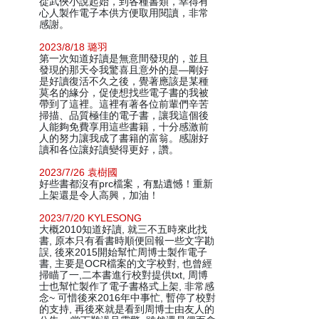
從武俠小說起始，到各種書類，幸得有
心人製作電子本供方便取用閱讀，非常
感謝。
2023/8/18 璐羽
第一次知道好讀是無意間發現的，並且
發現的那天令我驚喜且意外的是—剛好
是好讀復活不久之後，覺著應該是某種
莫名的緣分，促使想找些電子書的我被
帶到了這裡。這裡有著各位前輩們辛苦
掃描、品質極佳的電子書，讓我這個後
人能夠免費享用這些書籍，十分感激前
人的努力讓我成了書籍的富翁。感謝好
讀和各位讓好讀變得更好，讚。
2023/7/26 袁樹國
好些書都沒有prc檔案，有點遺憾！重新
上架還是令人高興，加油！
2023/7/20 KYLESONG
大概2010知道好讀, 就三不五時來此找
書, 原本只有看書時順便回報一些文字勘
誤, 後來2015開始幫忙周博士製作電子
書, 主要是OCR檔案的文字校對, 也曾經
掃瞄了一,二本書進行校對提供txt, 周博
士也幫忙製作了電子書格式上架, 非常感
念~ 可惜後來2016年中事忙, 暫停了校對
的支持, 再後來就是看到周博士由友人的