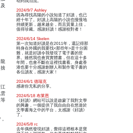
动到我泪流。
》及
2024/9/7 Ashley
因為尋找高陽的小說知道了好讀，也已
經十年了。好讀上高陽的小說也慢慢地
持續更新，越來越全，而且質量上佳，
值得珍藏。感謝好讀！感謝校對者！
2024/6/14 Skelen
第一次知道好讀是在2011年，還記得那
時身在外國的我要找<那些年>是十分困
難，就是好讀令我發現了電子書的世
界。雖然我也會買實體書，但在這十多
回龍
年間，也會不斷在這裡找書看。身處香
，捨
港也要十分感謝創辦人和製作電子書的
各位讀友，感謝大家！
2024/6/1 德瑞克
莽江
感谢你无私的分享。
風雲
2024/5/18 布莱恩
主等
《好讀》網站可以說是啟蒙了我對文學
的興趣，一個提供了我自由自在悠遊於
文學書海之中的平台，太感謝《好讀》
了。
智，
2024/5/8 rc
去年偶然發現好讀，覺得這裡根本是寶