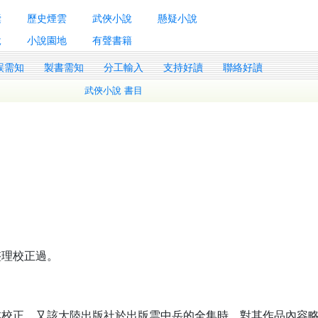
囊
歷史煙雲
武俠小說
懸疑小說
說
小說園地
有聲書籍
誤需知
製書需知
分工輸入
支持好讀
聯絡好讀
武俠小說 書目
整理校正過。
本校正。又該大陸出版社於出版雲中岳的全集時，對其作品內容