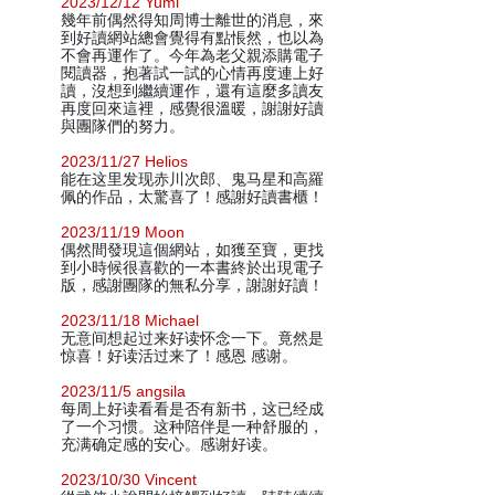
2023/12/12 Yumi
幾年前偶然得知周博士離世的消息，來
到好讀網站總會覺得有點悵然，也以為
不會再運作了。今年為老父親添購電子
閱讀器，抱著試一試的心情再度連上好
讀，沒想到繼續運作，還有這麼多讀友
再度回來這裡，感覺很溫暖，謝謝好讀
與團隊們的努力。
2023/11/27 Helios
能在这里发现赤川次郎、鬼马星和高羅
佩的作品，太驚喜了！感謝好讀書櫃！
2023/11/19 Moon
偶然間發現這個網站，如獲至寶，更找
到小時候很喜歡的一本書終於出現電子
版，感謝團隊的無私分享，謝謝好讀！
2023/11/18 Michael
无意间想起过来好读怀念一下。竟然是
惊喜！好读活过来了！感恩 感谢。
2023/11/5 angsila
每周上好读看看是否有新书，这已经成
了一个习惯。这种陪伴是一种舒服的，
充满确定感的安心。感谢好读。
2023/10/30 Vincent