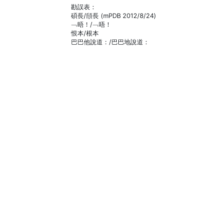
勘誤表：
碩長/頎長 (mPDB 2012/8/24)
﹁晤！/﹁唔！
恨本/根本
巴巴他說道：/巴巴地說道：