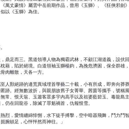
。《萬丈豪情》屬雲中岳前期作品，曾用《玉獅》、《狂俠邪劍
，似以《玉獅》為佳。
事。
派，鼎足而三。黑道領導人物為獨霸武林，不顧江湖道義，設伏
傷枕藉，陷於絕境。白道領袖玉獅楊鈞，為挽危濟困，保全群雄
此骨肉離散，天各一方。
攜至人獸絕跡的邊荒異域埋首學藝二十載，小有所成，即奔向莽
聲匿跡。經無數波折，與親朋故舊子女菁華、茜茵等攜手，號稱
毒無常、恨天翁、玉簫客眾多宇內高手以及祖婆藍碧玉、毒龍島
相，仍在回龍谷，除滅了罪魁禍首，仇報恨雪。
紅熱烈，愛情纏綿悱惻，水下徒手搏擊，空中暗器飛舞，鬥力鬥
、扼腕頓足，心怦怦然而神往。」