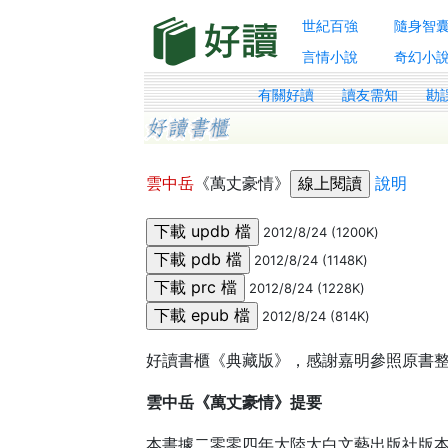
世紀百強
隨身智
言情小說
奇幻小
有關好讀
讀友需知
勘
雲中岳
《萬丈豪情》
說明
2012/8/24 (1200K)
2012/8/24 (1148K)
2012/8/24 (1228K)
2012/8/24 (814K)
好讀書櫃《典藏版》，感謝嘉明參照原書
雲中岳《萬丈豪情》提要
本書據二零零四年大陸太白文藝出版社版