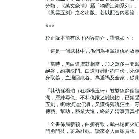
分類，《萬丈豪情》屬「獨霸江湖系列」
《風雲五劍》之名出版。若以配合內容論
※※※
校正版本前有以下內容簡介，謹錄如下：
「這是一個武林中兒孫們為祖輩復仇的故
「當時，黑白道旗鼓相當，加之眾多中間
絕谷，約期決鬥。白道群雄赴約中伏，死
身取義，血濺回龍谷。為避禍及全家，從
「其幼孫楊珀（狂獅楊玉琦）被雙絕窮儒
湖，歷練尋仇。不料仇家迷離恍惚，已銷
五劍，輾轉流連江湖，又獲得落魄狂生、
傳藝、幫助，藝業大進，終於弄清事實真
「全書佈局新穎，曲折有致，武林場面火
鬥勇鬥技，蔚為壯觀。讀來令人血脈賁張