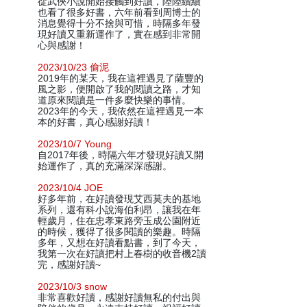
從武俠小說開始接觸到好讀，陸陸續續
也看了很多好書，六年前看到周博士的
消息覺得十分不捨與可惜，時隔多年發
現好讀又重新運作了，實在感到非常開
心與感謝！
2023/10/23 偷泥
2019年的某天，我在這裡遇見了薩豐的
風之影，便開啟了我的閱讀之路，才知
道原來閱讀是一件多麼快樂的事情。
2023年的今天，我依然在這裡遇見一本
本的好書，真心感謝好讀！
2023/10/7 Young
自2017年後，時隔六年才發現好讀又開
始運作了，真的充滿深深感謝。
2023/10/4 JOE
好多年前，在好讀發現艾西莫夫的基地
系列，還有科小說海伯利昂，讓我在年
輕歲月，住在忠孝東路旁玉成公園附近
的時候，獲得了很多閱讀的樂趣。時隔
多年，又想在好讀看點書，到了今天，
我第一次在好讀把村上春樹的收音機2讀
完，感謝好讀~
2023/10/3 snow
非常喜歡好讀，感謝好讀無私的付出與