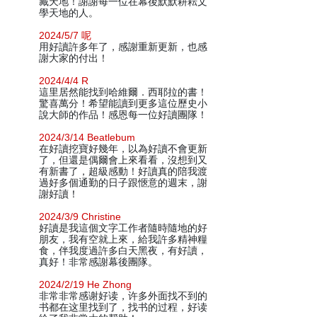
藏天地！謝謝每一位在幕後默默耕耘文
學天地的人。
2024/5/7 呢
用好讀許多年了，感謝重新更新，也感
謝大家的付出！
2024/4/4 R
這里居然能找到哈維爾．西耶拉的書！
驚喜萬分！希望能讀到更多這位歷史小
說大師的作品！感恩每一位好讀團隊！
2024/3/14 Beatlebum
在好讀挖寶好幾年，以為好讀不會更新
了，但還是偶爾會上來看看，沒想到又
有新書了，超級感動！好讀真的陪我渡
過好多個通勤的日子跟愜意的週末，謝
謝好讀！
2024/3/9 Christine
好讀是我這個文字工作者隨時隨地的好
朋友，我有空就上來，給我許多精神糧
食，伴我度過許多白天黑夜，有好讀，
真好！非常感謝幕後團隊。
2024/2/19 He Zhong
非常非常感谢好读，许多外面找不到的
书都在这里找到了，找书的过程，好读