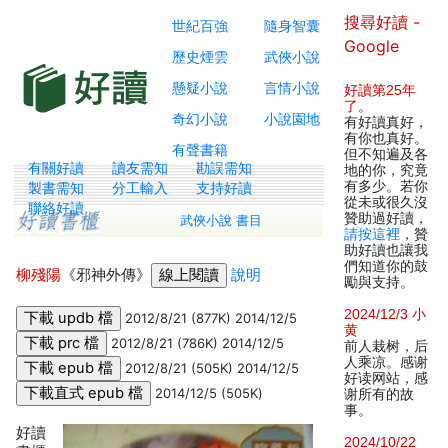
搜尋好讀 -
世紀百強
隨身智囊
Google
歷史煙雲
武俠小說
懸疑小說
言情小說
好讀第25年
了
。
奇幻小說
小說園地
有好讀真好，
有你也真好。
有聲書籍
但不知遍及各
有關好讀
讀友需知
勘誤需知
地的你，究竟
有多少。若你
製書需知
分工輸入
支持好讀
從未或很久沒
聯絡好讀
贊助過好讀，
武俠小說 書目
請按這裡
，贊
助好讀也讓我
們知道你的鼓
柳殘陽
《邪神外傳》
說明
勵與支持。
2024/12/3 小
2012/8/21 (877K) 2014/12/5
黄
2012/8/21 (786K) 2014/12/5
前人栽树，后
人乘凉。感谢
2012/8/21 (505K) 2014/12/5
好读网站，感
2014/12/5 (505K)
谢所有的故
事。
好讀
2024/10/22