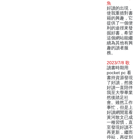
魚
好讀的出現，
使我重措對書
籍的興趣，它
提供了一個便
利的途徑來發
掘好書，希望
這個網站能繼
續為其他有興
趣的讀者服
務。
2023/7/8 歌
讀書時期用
pocket pc 看
書持資源發現
了好讀，然後
好讀一直陪伴
我至大學畢業
然後踏足社
會。雖然工作
事忙，但是上
好讀網閒逛看
黃河散文已成
一種習慣，直
至發現好讀不
再更新，繼而
停站，再從別