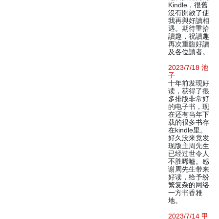
Kindle，很舊
沒有開啟了使
我再與好讀相
遇。期待重拾
讀趣，祝讀趣
再次重臨好讀
及各位讀者。
2023/7/18 池
子
十年前发现好
读，获得了很
多排版非常好
的电子书，现
在还有当年下
载的很多书存
在kindle里。
好久没来竟发
现版主周先生
已经过世令人
不胜唏嘘。感
谢周先生带来
好读，给予纷
繁复杂的网络
一方书香雅
地。
2023/7/14 甲