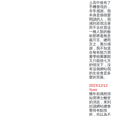
上高中後有了
手機發現的，
非常感謝。我
本身是個很愛
閱讀的人，我
感到若我活著
而不去欣賞這
一種人類的藝
術那將毫無意
義可言。總而
言之，萬分感
謝，我不知道
在每有能力買
書學校圖書館
又只能借七天
的情況下，沒
有這個網站我
的生命會是多
麼的荒蕪。
2023/12/12
Yumi
幾年前偶然得
知周博士離世
的消息，來到
好讀網站總會
覺得有點悵
然，也以為不