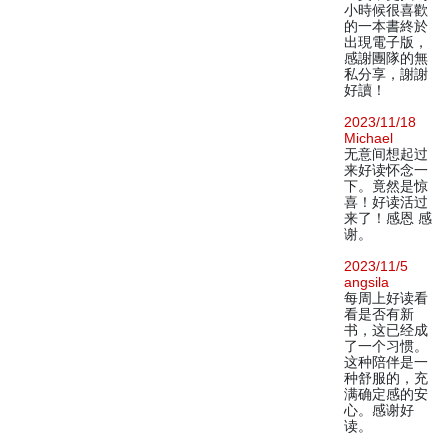
小時候很喜歡
的一本書終於
出現電子版，
感謝團隊的無
私分享，謝謝
好讀！
2023/11/18
Michael
无意间想起过
来好读怀念一
下。竟然是惊
喜！好读活过
来了！感恩 感
谢。
2023/11/5
angsila
每周上好读看
看是否有新
书，这已经成
了一个习惯。
这种陪伴是一
种舒服的，充
满确定感的安
心。感谢好
读。