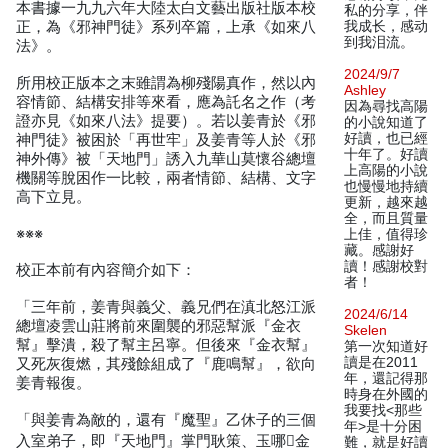
本書據一九九六年大陸太白文藝出版社版本校
私的分享，伴
正，為《邪神門徒》系列卒篇，上承《如來八
我成长，感动
到我泪流。
法》。
2024/9/7
所用校正版本之末雖謂為柳殘陽真作，然以內
Ashley
容情節、結構安排等來看，應為託名之作（考
因為尋找高陽
證亦見《如來八法》提要）。若以姜青於《邪
的小說知道了
好讀，也已經
神門徒》被困於「再世牢」及姜青等人於《邪
十年了。好讀
神外傳》被「天地門」誘入九華山莫懷谷總壇
上高陽的小說
機關等脫困作一比較，兩者情節、結構、文字
也慢慢地持續
高下立見。
更新，越來越
全，而且質量
※※※
上佳，值得珍
藏。感謝好
讀！感謝校對
校正本前有內容簡介如下：
者！
「三年前，姜青與義父、義兄們在滇北怒江派
2024/6/14
總壇凌雲山莊將前來圍襲的邪惡幫派『金衣
Skelen
幫』擊潰，殺了幫主呂寧。但後來『金衣幫』
第一次知道好
讀是在2011
又死灰復燃，其殘餘組成了『鹿鳴幫』，欲向
年，還記得那
姜青報復。
時身在外國的
我要找<那些
「與姜青為敵的，還有『魔聖』乙休子的三個
年>是十分困
入室弟子，即『天地門』掌門耿策、玉哪金
難，就是好讀