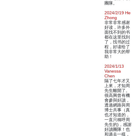
團隊。
2024/2/19 He
Zhong
非常非常感谢
好读，许多外
面找不到的书
都在这里找到
了，找书的过
程，好读给了
我非常大的帮
助！
2024/1/13
Vanessa
Chen
隔了七年才又
上來，才知周
先生離開了。
很高興曾有機
會參與好讀，
透過網路與周
博士共事（真
也才知道的，
一直只稱呼周
先生的)，感謝
好讀團隊！也
和過去一樣，