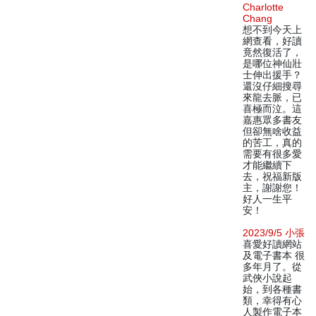
Charlotte
Chang
想不到今天上
網查看，好讀
竟然復活了，
是哪位神仙壯
士伸出援手？
還沒仔細搜尋
來龍去脈，已
喜極而泣。這
嘉惠眾多書友
但卻無啥收益
的苦工，真的
需要有很多愛
才能繼續下
去，祝福新版
主，謝謝您！
好人一生平
安！
2023/9/5 小張
喜愛好讀網站
及電子書本 很
多年月了。從
武俠小說起
始，到各種書
類，幸得有心
人製作電子本