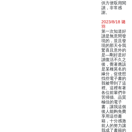
供方便取用閱
讀，非常感
謝。
2023/8/18 璐
羽
第一次知道好
讀是無意間發
現的，並且發
現的那天令我
驚喜且意外的
是—剛好是好
讀復活不久之
後，覺著應該
是某種莫名的
緣分，促使想
找些電子書的
我被帶到了這
裡。這裡有著
各位前輩們辛
苦掃描、品質
極佳的電子
書，讓我這個
後人能夠免費
享用這些書
籍，十分感激
前人的努力讓
我成了書籍的