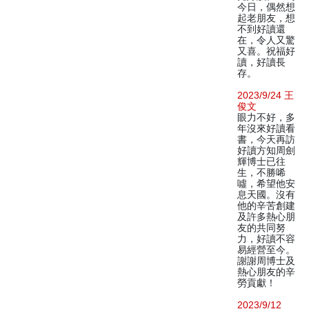
今日，偶然想
起老朋友，想
不到好讀還
在，令人又驚
又喜。祝福好
讀，好讀長
存。
2023/9/24 王
俊文
眼力不好，多
年沒來好讀看
書，今天再訪
好讀方知周劍
輝博士已往
生，不勝唏
噓，希望他安
息天國。沒有
他的辛苦創建
及許多熱心朋
友的共同努
力，好讀不容
易經營至今。
謝謝周博士及
熱心朋友的辛
勞貢獻！
2023/9/12