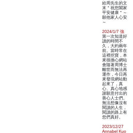
給周先生的文
末＂祝您闔家
平安健康＂～
願他家人心安
～
2024/1/7 強
第一次知道好
讀的時間不
久，大約兩年
前。當時常在
這裡挖寶，本
來很擔心網站
會隨著周博士
離世而無法再
運作，今日再
來發現網站動
起來了，真
心、真心地感
謝願意付出的
善心人士們。
無法想像沒有
閱讀的人生，
閱讀的路上有
您們真好。
2023/12/27
Annabel Kuo