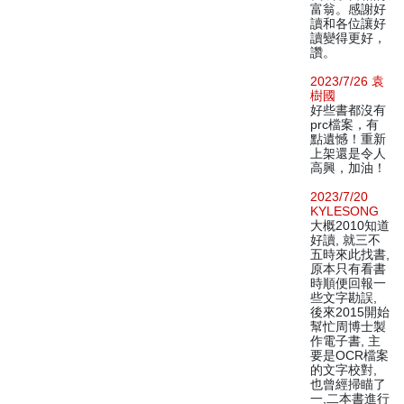
富翁。感謝好
讀和各位讓好
讀變得更好，
讚。
2023/7/26 袁
樹國
好些書都沒有
prc檔案，有
點遺憾！重新
上架還是令人
高興，加油！
2023/7/20
KYLESONG
大概2010知道
好讀, 就三不
五時來此找書,
原本只有看書
時順便回報一
些文字勘誤,
後來2015開始
幫忙周博士製
作電子書, 主
要是OCR檔案
的文字校對,
也曾經掃瞄了
一,二本書進行