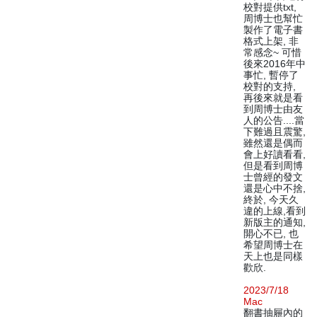
校對提供txt,
周博士也幫忙
製作了電子書
格式上架, 非
常感念~ 可惜
後來2016年中
事忙, 暫停了
校對的支持,
再後來就是看
到周博士由友
人的公告....當
下難過且震驚,
雖然還是偶而
會上好讀看看,
但是看到周博
士曾經的發文
還是心中不捨,
終於, 今天久
違的上線,看到
新版主的通知,
開心不已, 也
希望周博士在
天上也是同樣
歡欣.
2023/7/18
Mac
翻書抽屜內的