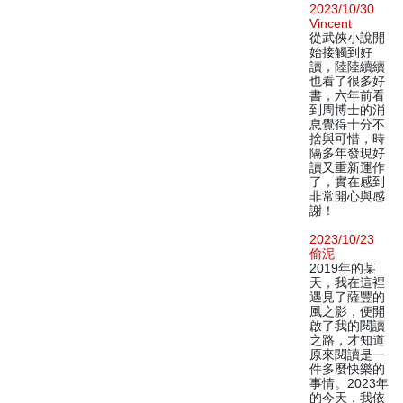
2023/10/30
Vincent
從武俠小說開
始接觸到好
讀，陸陸續續
也看了很多好
書，六年前看
到周博士的消
息覺得十分不
捨與可惜，時
隔多年發現好
讀又重新運作
了，實在感到
非常開心與感
謝！
2023/10/23
偷泥
2019年的某
天，我在這裡
遇見了薩豐的
風之影，便開
啟了我的閱讀
之路，才知道
原來閱讀是一
件多麼快樂的
事情。2023年
的今天，我依