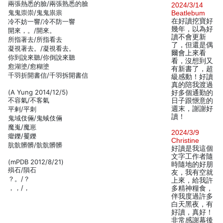
兩張熱悉的臉/兩張熟悉的臉
2024/3/14
鬼鬼崇崇/鬼鬼祟祟
Beatlebum
在好讀挖寶好
冷不妨一響/冷不防一響
幾年，以為好
開來，。/開來。
讀不會更新
所指著去/所指看去
了，但還是偶
凝視著去。/凝視看去。
爾會上來看
你到說來聽/你倒說來聽
看，沒想到又
愈湖塗/愈糊塗
有新書了，超
千羽折開書信/千羽拆開書信
級感動！好讀
真的陪我渡過
(A Yung 2014/12/5)
好多個通勤的
不容氣/不客氣
日子跟愜意的
週末，謝謝好
平剌/平刺
讀！
鬼域伎倆/鬼蜮伎倆
魔嵬/魔崽
2024/3/9
癯鑠/矍鑠
Christine
肮骯髒髒/骯骯髒髒
好讀是我這個
文字工作者隨
(mPDB 2012/8/21)
時隨地的好朋
殞石/隕石
友，我有空就
？。/？
上來，給我許
，，/，
多精神糧食，
伴我度過許多
白天黑夜，有
好讀，真好！
非常感謝幕後