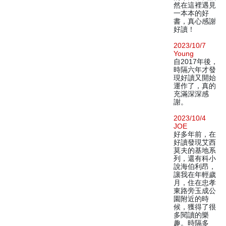
然在這裡遇見
一本本的好
書，真心感謝
好讀！
2023/10/7
Young
自2017年後，
時隔六年才發
現好讀又開始
運作了，真的
充滿深深感
謝。
2023/10/4
JOE
好多年前，在
好讀發現艾西
莫夫的基地系
列，還有科小
說海伯利昂，
讓我在年輕歲
月，住在忠孝
東路旁玉成公
園附近的時
候，獲得了很
多閱讀的樂
趣。時隔多