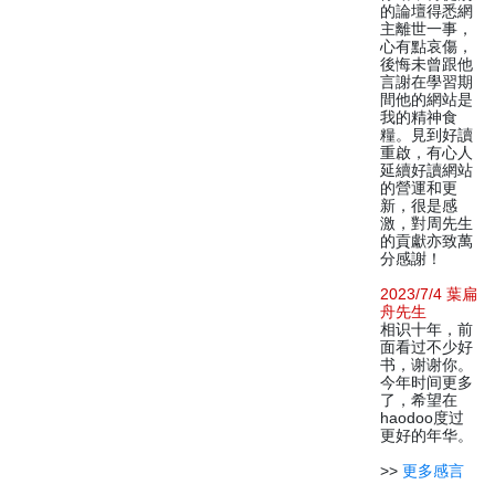
的論壇得悉網
主離世一事，
心有點哀傷，
後悔未曾跟他
言謝在學習期
間他的網站是
我的精神食
糧。見到好讀
重啟，有心人
延續好讀網站
的營運和更
新，很是感
激，對周先生
的貢獻亦致萬
分感謝！
2023/7/4 葉扁
舟先生
相识十年，前
面看过不少好
书，谢谢你。
今年时间更多
了，希望在
haodoo度过
更好的年华。
>>
更多感言