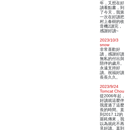
年，又想在好
讀看點書，到
了今天，我第
一次在好讀把
村上春樹的收
音機2讀完，
感謝好讀~
2023/10/3
snow
非常喜歡好
讀，感謝好讀
無私的付出與
陪伴的歲月。
永遠支持好
讀。祝福好讀
長長久久。
2023/9/24
Tomcat Chou
從2006年起，
好讀就這麼伴
我度過了這麼
長的時間。直
到2017.12的
噩耗傳來，我
以為就此不再
見好讀。直到