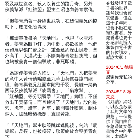
令我發現了電
羽及欺世盜名、殺人以養生的路月奇。另外，
子書的世界。
俠義幫派『紅袖盟』盟主金昭也向姜青索仇。
雖然我也會買
實體書，但在
「但姜青憑著一身絕世武功，在幾個義兄的協
這十多年間，
助下，屢屢化險為夷。
也會不斷在這
裡找書看。身
處香港也要十
「那壞事做盡的『天地門』，也視『火雲邪
分感謝創辦人
者』姜青為眼中釘，肉中刺，必欲拔除。他們
和製作電子書
便施展驅狼鬥虎之計，重金邀約深山隱者、塞
的各位讀友，
外高手、大漠武士，不斷向姜青發起挑戰，但
感謝大家！
也均被姜青一個個擊敗，非死即殘。
2024/6/1 德瑞
克
「為誘使姜青落入陷阱，『天地門』又把姜青
感谢你无私的
的意中人黃倩倩騙擄至九華山莫懷谷該門總
分享。
壇。姜青與義兄紅面韋陀戰千羽、長離一梟衛
西等及俠義幫派『凌霜會』、『窮家幫』、
2024/5/18 布
『紅袖盟』等分頭襲擊『天地門』總壇，不僅
莱恩
《好讀》網站
救出了黃倩倩，而且通過了『天地門』設的蛇
可以說是啟蒙
穴、虎牢、蟒牢、豹牢，躲開毒汁噴灑，制住
了我對文學的
銅人，拔除暗樁機關，直搗黃龍。
興趣，一個提
供了我自由自
「『天地門』幫主耿策跳崖逃跑後，勾結『鹿
在悠遊於文學
鳴幫』反撲，也被粉碎，耿策終於命喪姜青劍
書海之中的平
台，太感謝
下。