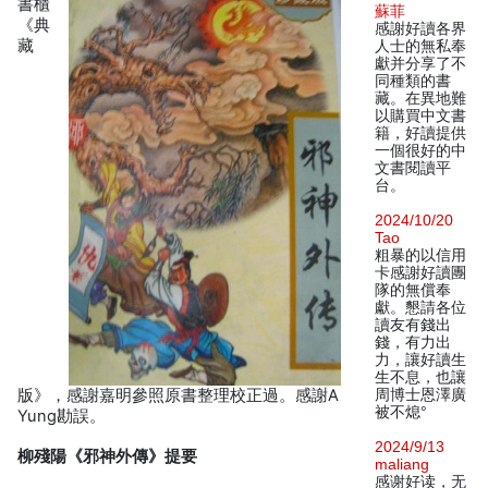
書櫃
蘇菲
《典
感謝好讀各界
藏
人士的無私奉
獻并分享了不
同種類的書
藏。在異地難
以購買中文書
籍，好讀提供
一個很好的中
文書閱讀平
台。
2024/10/20
Tao
粗暴的以信用
卡感謝好讀團
隊的無償奉
獻。懇請各位
讀友有錢出
錢，有力出
力，讓好讀生
生不息，也讓
版》，感謝嘉明參照原書整理校正過。感謝A
周博士恩澤廣
被不熄°
Yung勘誤。
2024/9/13
柳殘陽《邪神外傳》提要
maliang
感谢好读，无