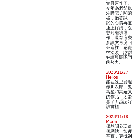
會再運作了。
今年為老父親
添購電子閱讀
器，抱著試一
試的心情再度
連上好讀，沒
想到繼續運
作，還有這麼
多讀友再度回
來這裡，感覺
很溫暖，謝謝
好讀與團隊們
的努力。
2023/11/27
Helios
能在这里发现
赤川次郎、鬼
马星和高羅佩
的作品，太驚
喜了！感謝好
讀書櫃！
2023/11/19
Moon
偶然間發現這
個網站，如獲
至寶，更找到