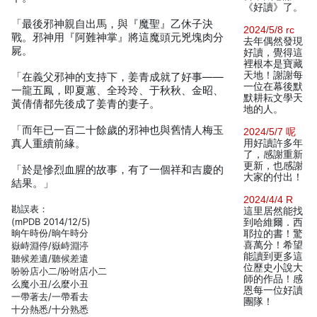
《好讀》了。
「最後邪神親自出馬，與『魔聖』乙休子決
2024/5/8 rc
戰。邪神用『阿難神掌』將這魔頭元兇塊肉分
去年偶然發現
屍。
好讀，覺得這
裡根本是寶藏
天地！謝謝每
「在義父邪神的支持下，姜青成就了好事——
一位在幕後默
一龍五鳳，即夏蕙、全玲玲、于秋秋、金昭、
默耕耘文學天
黃倩倩都先後成了姜青的妻子。
地的人。
「而年已一百二十餘歲的邪神也與舊情人梅玉
2024/5/7 呢
真人重續前緣。
用好讀許多年
了，感謝重新
更新，也感謝
「於是慘烈血腥的故事，有了一個祥和吉慶的
大家的付出！
結果。」
2024/4/4 R
勘誤表：
這里居然能找
(mPDB 2014/12/5)
到哈維爾．西
晌午時份/晌午時分
耶拉的書！驚
喜萬分！希望
嶽峙淵停/嶽峙淵渟
能讀到更多這
聽候差遺/聽候差遣
位歷史小說大
吩吩店小二/吩咐店小二
師的作品！感
么魔小丑/么麼小丑
恩每一位好讀
一帶著去/一帶看去
團隊！
十分熱悉/十分熟悉