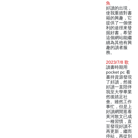
魚
好讀的出現，
使我重措對書
籍的興趣，它
提供了一個便
利的途徑來發
掘好書，希望
這個網站能繼
續為其他有興
趣的讀者服
務。
2023/7/8 歌
讀書時期用
pocket pc 看
書持資源發現
了好讀，然後
好讀一直陪伴
我至大學畢業
然後踏足社
會。雖然工作
事忙，但是上
好讀網閒逛看
黃河散文已成
一種習慣，直
至發現好讀不
再更新，繼而
停站，再從別