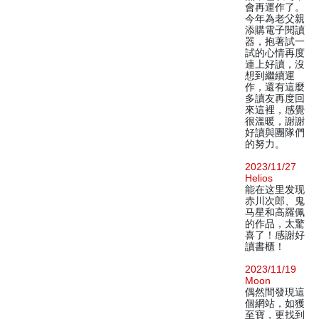
會再運作了。
今年為老父親
添購電子閱讀
器，抱著試一
試的心情再度
連上好讀，沒
想到繼續運
作，還有這麼
多讀友再度回
來這裡，感覺
很溫暖，謝謝
好讀與團隊們
的努力。
2023/11/27
Helios
能在这里发现
赤川次郎、鬼
马星和高羅佩
的作品，太驚
喜了！感謝好
讀書櫃！
2023/11/19
Moon
偶然間發現這
個網站，如獲
至寶，更找到