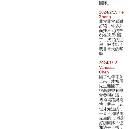
團隊。
2024/2/19 He
Zhong
非常非常感谢
好读，许多外
面找不到的书
都在这里找到
了，找书的过
程，好读给了
我非常大的帮
助！
2024/1/13
Vanessa
Chen
隔了七年才又
上來，才知周
先生離開了。
很高興曾有機
會參與好讀，
透過網路與周
博士共事（真
也才知道的，
一直只稱呼周
先生的)，感謝
好讀團隊！也
和過去一樣，