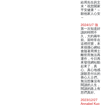
給周先生的文
末＂祝您闔家
平安健康＂～
願他家人心安
～
2024/1/7 強
第一次知道好
讀的時間不
久，大約兩年
前。當時常在
這裡挖寶，本
來很擔心網站
會隨著周博士
離世而無法再
運作，今日再
來發現網站動
起來了，真
心、真心地感
謝願意付出的
善心人士們。
無法想像沒有
閱讀的人生，
閱讀的路上有
您們真好。
2023/12/27
Annabel Kuo