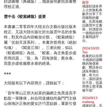
好讀書櫃《典藏版》，感謝嘉明參照原書整
蘇菲
理校正過。
感謝好讀各界
人士的無私奉
獻并分享了不
雲中岳《蛟索縛龍》提要
同種類的書
藏。在異地難
以購買中文書
本書據二零零四年大陸太白文藝出版社版本
籍，好讀提供
校正。又該大陸出版社於出版雲中岳的全集
一個很好的中
時，對其作品內容略加分類，《蛟索縛龍》
文書閱讀平
台。
屬「仗劍天涯系列」。本書亦曾用名《絕劍
勾魂》、《闖道江湖》。三者比較，似以
2024/10/20
Tao
《蛟索縛龍》為佳。「蛟索」為主角姜步虛
粗暴的以信用
所用武器，「龍」為「四海游龍」蔡永泰。
卡感謝好讀團
寫姜步虛收服蔡永泰的經過。
隊的無償奉
獻。懇請各位
讀友有錢出
※※※
錢，有力出
力，讓好讀生
大陸版有以下內容簡介，謹錄如下：
生不息，也讓
周博士恩澤廣
被不熄°
「昔年華山正邪大結算的漏網之魚黑道高手
點龍一筆陳偉，糾合同道擄劫尚義門門主移
2024/9/13
maliang
山倒海許正衡的愛女許巧雲姑娘，重新引發
感谢好读，无