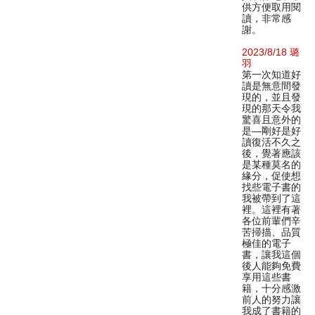
供方便取用閱
讀，非常感
謝。
2023/8/18 璐
羽
第一次知道好
讀是無意間發
現的，並且發
現的那天令我
驚喜且意外的
是—剛好是好
讀復活不久之
後，覺著應該
是某種莫名的
緣分，促使想
找些電子書的
我被帶到了這
裡。這裡有著
各位前輩們辛
苦掃描、品質
極佳的電子
書，讓我這個
後人能夠免費
享用這些書
籍，十分感激
前人的努力讓
我成了書籍的