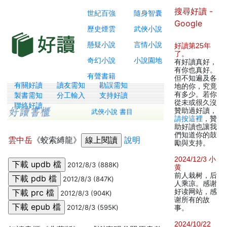
搜尋好讀 -
世紀百強
隨身智囊
Google
歷史煙雲
武俠小說
懸疑小說
言情小說
好讀第25年
了
。
奇幻小說
小說園地
有好讀真好，
有你也真好。
有聲書籍
但不知遍及各
有關好讀
讀友需知
勘誤需知
地的你，究竟
有多少。若你
製書需知
分工輸入
支持好讀
從未或很久沒
聯絡好讀
贊助過好讀，
武俠小說 書目
請按這裡
，贊
助好讀也讓我
們知道你的鼓
雲中岳
《蛟索縛龍》
說明
勵與支持。
2024/12/3 小
2012/8/3 (888K)
黄
前人栽树，后
2012/8/3 (847K)
人乘凉。感谢
好读网站，感
2012/8/3 (904K)
谢所有的故
2012/8/3 (595K)
事。
2024/10/22