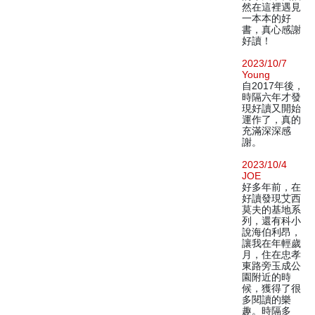
然在這裡遇見
一本本的好
書，真心感謝
好讀！
2023/10/7
Young
自2017年後，
時隔六年才發
現好讀又開始
運作了，真的
充滿深深感
謝。
2023/10/4
JOE
好多年前，在
好讀發現艾西
莫夫的基地系
列，還有科小
說海伯利昂，
讓我在年輕歲
月，住在忠孝
東路旁玉成公
園附近的時
候，獲得了很
多閱讀的樂
趣。時隔多