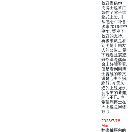
校對提供txt,
周博士也幫忙
製作了電子書
格式上架, 非
常感念~ 可惜
後來2016年中
事忙, 暫停了
校對的支持,
再後來就是看
到周博士由友
人的公告....當
下難過且震驚,
雖然還是偶而
會上好讀看看,
但是看到周博
士曾經的發文
還是心中不捨,
終於, 今天久
違的上線,看到
新版主的通知,
開心不已, 也
希望周博士在
天上也是同樣
歡欣.
2023/7/18
Mac
翻書抽屜內的