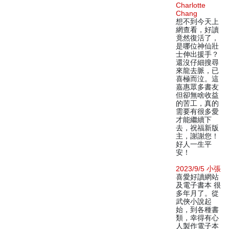
Charlotte
Chang
想不到今天上
網查看，好讀
竟然復活了，
是哪位神仙壯
士伸出援手？
還沒仔細搜尋
來龍去脈，已
喜極而泣。這
嘉惠眾多書友
但卻無啥收益
的苦工，真的
需要有很多愛
才能繼續下
去，祝福新版
主，謝謝您！
好人一生平
安！
2023/9/5 小張
喜愛好讀網站
及電子書本 很
多年月了。從
武俠小說起
始，到各種書
類，幸得有心
人製作電子本