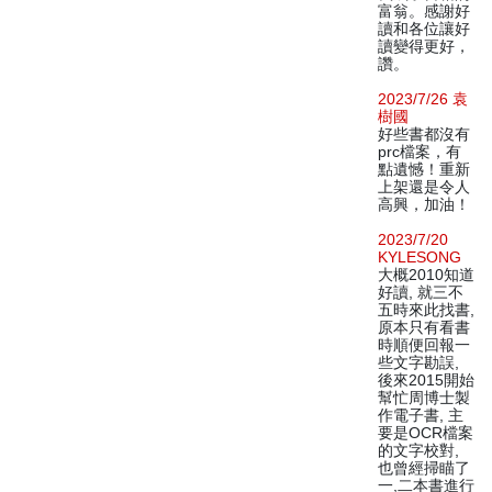
富翁。感謝好
讀和各位讓好
讀變得更好，
讚。
2023/7/26 袁
樹國
好些書都沒有
prc檔案，有
點遺憾！重新
上架還是令人
高興，加油！
2023/7/20
KYLESONG
大概2010知道
好讀, 就三不
五時來此找書,
原本只有看書
時順便回報一
些文字勘誤,
後來2015開始
幫忙周博士製
作電子書, 主
要是OCR檔案
的文字校對,
也曾經掃瞄了
一,二本書進行