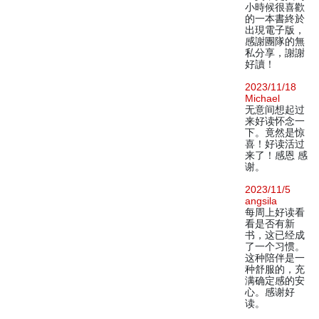
小時候很喜歡
的一本書終於
出現電子版，
感謝團隊的無
私分享，謝謝
好讀！
2023/11/18
Michael
无意间想起过
来好读怀念一
下。竟然是惊
喜！好读活过
来了！感恩 感
谢。
2023/11/5
angsila
每周上好读看
看是否有新
书，这已经成
了一个习惯。
这种陪伴是一
种舒服的，充
满确定感的安
心。感谢好
读。