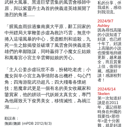
武林大風暴。黑道巨擘雲集的風雲會移師中
私的分享，伴
我成长，感动
原，與以紫靈丹士為首的俠義道英雄展開了
到我泪流。
激烈的角逐……
2024/9/7
Ashley
「腥風血雨掠過豫南廣大平原，辭工回家的
因為尋找高陽
中州鏢局大掌鞭姜步虛為救許巧雲，無意中
的小說知道了
捲入這場風暴的中心，受盡酷刑和追殺，九
好讀，也已經
十年了。好讀
死一生之餘揭發並破壞了風雲會與俠義道英
上高陽的小說
雄們的卑鄙陰謀，同時贏得了小魔女丘姑娘
也慢慢地持續
和萬毒宮小宮主辛雲卿姑娘的芳心。
更新，越來越
全，而且質量
上佳，值得珍
「主人公姜步虛玩世不恭，扮豬吃老虎；小
藏。感謝好
魔女與辛小宮主為爭情郎各出機杼，勾心鬥
讀！感謝校對
者！
角；四海游龍武功超凡；四大殘毒各懷絕
技；慾魔韋武更是一個有名的美女收藏家和
2024/6/14
Skelen
鑒賞家，他的姘頭一代妖姬太真玄女，專門
第一次知道好
為他羅致天下俊男美女，移情滅性，為禍江
讀是在2011
湖……」
年，還記得那
時身在外國的
我要找<那些
勘誤表：
年>是十分困
撫媚/嫵媚 (mPDB 2012/8/3)
難，就是好讀