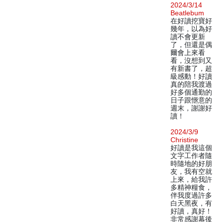
2024/3/14
Beatlebum
在好讀挖寶好
幾年，以為好
讀不會更新
了，但還是偶
爾會上來看
看，沒想到又
有新書了，超
級感動！好讀
真的陪我渡過
好多個通勤的
日子跟愜意的
週末，謝謝好
讀！
2024/3/9
Christine
好讀是我這個
文字工作者隨
時隨地的好朋
友，我有空就
上來，給我許
多精神糧食，
伴我度過許多
白天黑夜，有
好讀，真好！
非常感謝幕後