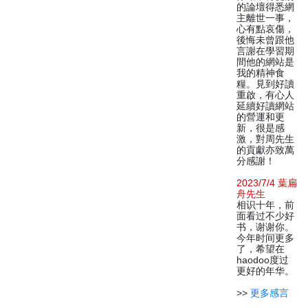
的論壇得悉網
主離世一事，
心有點哀傷，
後悔未曾跟他
言謝在學習期
間他的網站是
我的精神食
糧。見到好讀
重啟，有心人
延續好讀網站
的營運和更
新，很是感
激，對周先生
的貢獻亦致萬
分感謝！
2023/7/4 葉扁
舟先生
相识十年，前
面看过不少好
书，谢谢你。
今年时间更多
了，希望在
haodoo度过
更好的年华。
>>
更多感言