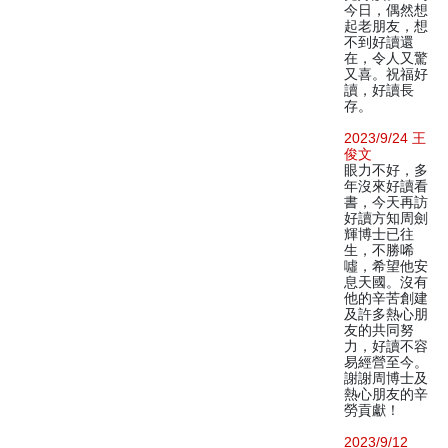
今日，偶然想
起老朋友，想
不到好讀還
在，令人又驚
又喜。祝福好
讀，好讀長
存。
2023/9/24 王
俊文
眼力不好，多
年沒來好讀看
書，今天再訪
好讀方知周劍
輝博士已往
生，不勝唏
噓，希望他安
息天國。沒有
他的辛苦創建
及許多熱心朋
友的共同努
力，好讀不容
易經營至今。
謝謝周博士及
熱心朋友的辛
勞貢獻！
2023/9/12