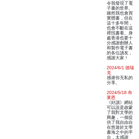
令我發現了電
子書的世界。
雖然我也會買
實體書，但在
這十多年間，
也會不斷在這
裡找書看。身
處香港也要十
分感謝創辦人
和製作電子書
的各位讀友，
感謝大家！
2024/6/1 德瑞
克
感谢你无私的
分享。
2024/5/18 布
莱恩
《好讀》網站
可以說是啟蒙
了我對文學的
興趣，一個提
供了我自由自
在悠遊於文學
書海之中的平
台，太感謝