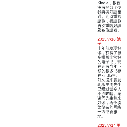
Kindle，很舊
沒有開啟了使
我再與好讀相
遇。期待重拾
讀趣，祝讀趣
再次重臨好讀
及各位讀者。
2023/7/18 池
子
十年前发现好
读，获得了很
多排版非常好
的电子书，现
在还有当年下
载的很多书存
在kindle里。
好久没来竟发
现版主周先生
已经过世令人
不胜唏嘘。感
谢周先生带来
好读，给予纷
繁复杂的网络
一方书香雅
地。
2023/7/14 甲