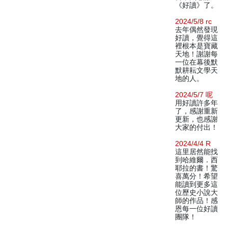
《好讀》了。
2024/5/8 rc
去年偶然發現
好讀，覺得這
裡根本是寶藏
天地！謝謝每
一位在幕後默
默耕耘文學天
地的人。
2024/5/7 呢
用好讀許多年
了，感謝重新
更新，也感謝
大家的付出！
2024/4/4 R
這里居然能找
到哈維爾．西
耶拉的書！驚
喜萬分！希望
能讀到更多這
位歷史小說大
師的作品！感
恩每一位好讀
團隊！