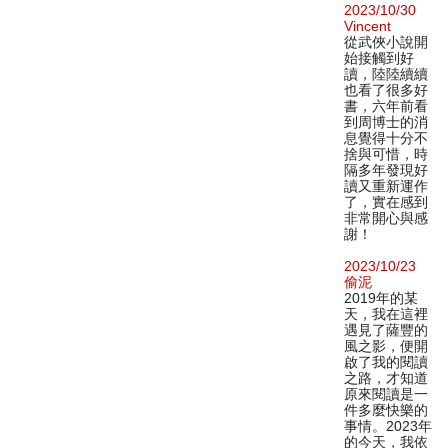
2023/10/30
Vincent
從武俠小說開
始接觸到好
讀，陸陸續續
也看了很多好
書，六年前看
到周博士的消
息覺得十分不
捨與可惜，時
隔多年發現好
讀又重新運作
了，實在感到
非常開心與感
謝！
2023/10/23
偷泥
2019年的某
天，我在這裡
遇見了薩豐的
風之影，便開
啟了我的閱讀
之路，才知道
原來閱讀是一
件多麼快樂的
事情。2023年
的今天，我依