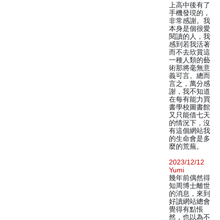
上高中後有了
手機發現的，
非常感謝。我
本身是個很愛
閱讀的人，我
感到若我活著
而不去欣賞這
一種人類的藝
術那將毫無意
義可言。總而
言之，萬分感
謝，我不知道
在每有能力買
書學校圖書館
又只能借七天
的情況下，沒
有這個網站我
的生命會是多
麼的荒蕪。
2023/12/12
Yumi
幾年前偶然得
知周博士離世
的消息，來到
好讀網站總會
覺得有點悵
然，也以為不