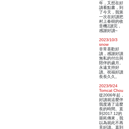
年，又想在好
讀看點書，到
了今天，我第
一次在好讀把
村上春樹的收
音機2讀完，
感謝好讀~
2023/10/3
snow
非常喜歡好
讀，感謝好讀
無私的付出與
陪伴的歲月。
永遠支持好
讀。祝福好讀
長長久久。
2023/9/24
Tomcat Chou
從2006年起，
好讀就這麼伴
我度過了這麼
長的時間。直
到2017.12的
噩耗傳來，我
以為就此不再
見好讀。直到