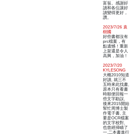
富翁。感謝好
讀和各位讓好
讀變得更好，
讚。
2023/7/26 袁
樹國
好些書都沒有
prc檔案，有
點遺憾！重新
上架還是令人
高興，加油！
2023/7/20
KYLESONG
大概2010知道
好讀, 就三不
五時來此找書,
原本只有看書
時順便回報一
些文字勘誤,
後來2015開始
幫忙周博士製
作電子書, 主
要是OCR檔案
的文字校對,
也曾經掃瞄了
一,二本書進行