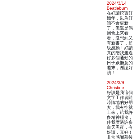
2024/3/14
Beatlebum
在好讀挖寶好
幾年，以為好
讀不會更新
了，但還是偶
爾會上來看
看，沒想到又
有新書了，超
級感動！好讀
真的陪我渡過
好多個通勤的
日子跟愜意的
週末，謝謝好
讀！
2024/3/9
Christine
好讀是我這個
文字工作者隨
時隨地的好朋
友，我有空就
上來，給我許
多精神糧食，
伴我度過許多
白天黑夜，有
好讀，真好！
非常感謝幕後