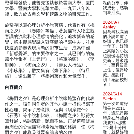
戰爭爆發後，他曾先後執教於雲南大學、廈門
私的分享，伴
我成长，感动
大學、暨南大學和光華大學。一九五八年以
到我泪流。
後，致力於古典文學和碑版文物的研究工作。
2024/9/7
施蟄存以寫心理分析小說著稱，代表作有《梅
Ashley
雨之夕》、《春陽》等篇，著意描寫人物主觀
因為尋找高陽
意識的流動和心理感情的變化，追求新奇的感
的小說知道了
好讀，也已經
覺，將主觀感覺融入對客體的描寫中去，並用
十年了。好讀
快速的節奏表現病態的都市生活，成為中國
上高陽的小說
「新感覺派」的主要作家之一。其已刊行的短
也慢慢地持續
篇小說集有《上元燈》、《將軍的頭》、《李
更新，越來越
師師》、《梅雨之夕》、《善女人行品》、
全，而且質量
上佳，值得珍
《小珍集》，散文集有《燈下集》、《待旦
藏。感謝好
錄》，還出版了一些學術著作和大量譯作。
讀！感謝校對
者！
內容簡介
2024/6/14
《梅雨之夕》是心理分析小說家施蟄存的代表
Skelen
第一次知道好
作之一。該作同作者的其他小說一樣也描寫了
讀是在2011
性心理、揭示了潛意識，但與《鳩摩羅什》、
年，還記得那
《石秀》等小說相比較，《梅雨之夕》顯得文
時身在外國的
筆舒展，格調清新，艷而不俗。正是這種舒展
我要找<那些
而周密的心理描寫和素雅清麗的格調，使《梅
年>是十分困
雨之夕》成為吸引眾多讀者的名作。
難，就是好讀