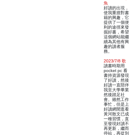
魚
好讀的出現，
使我重措對書
籍的興趣，它
提供了一個便
利的途徑來發
掘好書，希望
這個網站能繼
續為其他有興
趣的讀者服
務。
2023/7/8 歌
讀書時期用
pocket pc 看
書持資源發現
了好讀，然後
好讀一直陪伴
我至大學畢業
然後踏足社
會。雖然工作
事忙，但是上
好讀網閒逛看
黃河散文已成
一種習慣，直
至發現好讀不
再更新，繼而
停站，再從別