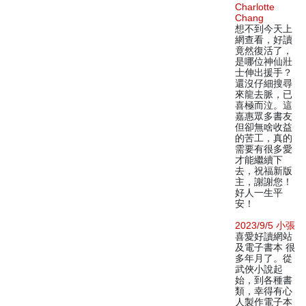
Charlotte
Chang
想不到今天上
網查看，好讀
竟然復活了，
是哪位神仙壯
士伸出援手？
還沒仔細搜尋
來龍去脈，已
喜極而泣。這
嘉惠眾多書友
但卻無啥收益
的苦工，真的
需要有很多愛
才能繼續下
去，祝福新版
主，謝謝您！
好人一生平
安！
2023/9/5 小張
喜愛好讀網站
及電子書本 很
多年月了。從
武俠小說起
始，到各種書
類，幸得有心
人製作電子本