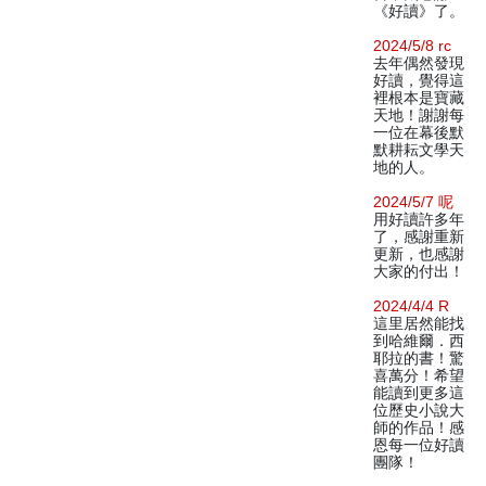
《好讀》了。
2024/5/8 rc
去年偶然發現
好讀，覺得這
裡根本是寶藏
天地！謝謝每
一位在幕後默
默耕耘文學天
地的人。
2024/5/7 呢
用好讀許多年
了，感謝重新
更新，也感謝
大家的付出！
2024/4/4 R
這里居然能找
到哈維爾．西
耶拉的書！驚
喜萬分！希望
能讀到更多這
位歷史小說大
師的作品！感
恩每一位好讀
團隊！