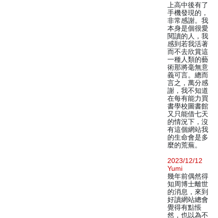
上高中後有了
手機發現的，
非常感謝。我
本身是個很愛
閱讀的人，我
感到若我活著
而不去欣賞這
一種人類的藝
術那將毫無意
義可言。總而
言之，萬分感
謝，我不知道
在每有能力買
書學校圖書館
又只能借七天
的情況下，沒
有這個網站我
的生命會是多
麼的荒蕪。
2023/12/12
Yumi
幾年前偶然得
知周博士離世
的消息，來到
好讀網站總會
覺得有點悵
然，也以為不