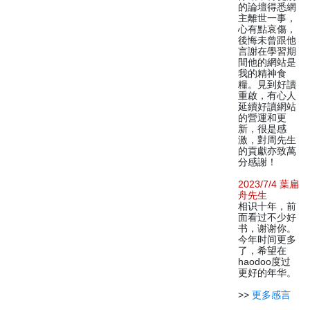
的論壇得悉網
主離世一事，
心有點哀傷，
後悔未曾跟他
言謝在學習期
間他的網站是
我的精神食
糧。見到好讀
重啟，有心人
延續好讀網站
的營運和更
新，很是感
激，對周先生
的貢獻亦致萬
分感謝！
2023/7/4 葉扁
舟先生
相识十年，前
面看过不少好
书，谢谢你。
今年时间更多
了，希望在
haodoo度过
更好的年华。
>>
更多感言