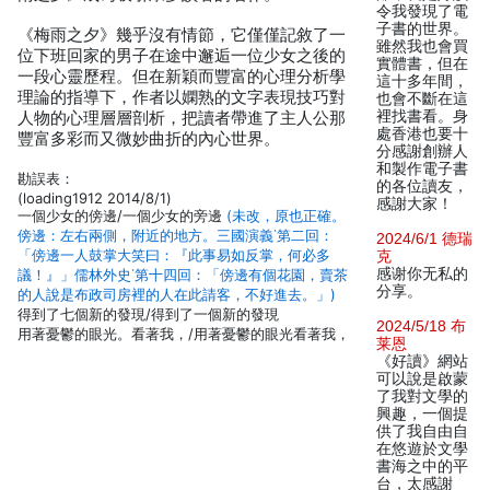
令我發現了電
子書的世界。
《梅雨之夕》幾乎沒有情節，它僅僅記敘了一
雖然我也會買
位下班回家的男子在途中邂逅一位少女之後的
實體書，但在
一段心靈歷程。但在新穎而豐富的心理分析學
這十多年間，
理論的指導下，作者以嫻熟的文字表現技巧對
也會不斷在這
裡找書看。身
人物的心理層層剖析，把讀者帶進了主人公那
處香港也要十
豐富多彩而又微妙曲折的內心世界。
分感謝創辦人
和製作電子書
勘誤表：
的各位讀友，
(loading1912 2014/8/1)
感謝大家！
一個少女的傍邊/一個少女的旁邊
(未改，原也正確。
傍邊：左右兩側，附近的地方。三國演義˙第二回：
2024/6/1 德瑞
「傍邊一人鼓掌大笑曰：『此事易如反掌，何必多
克
感谢你无私的
議！』」儒林外史˙第十四回：「傍邊有個花園，賣茶
分享。
的人說是布政司房裡的人在此請客，不好進去。」)
得到了七個新的發現/得到了一個新的發現
2024/5/18 布
用著憂鬱的眼光。看著我，/用著憂鬱的眼光看著我，
莱恩
《好讀》網站
可以說是啟蒙
了我對文學的
興趣，一個提
供了我自由自
在悠遊於文學
書海之中的平
台，太感謝