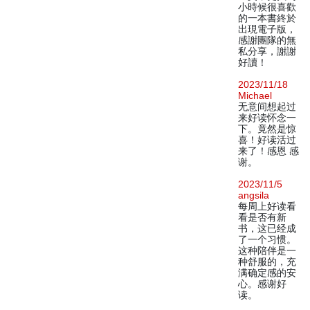
小時候很喜歡
的一本書終於
出現電子版，
感謝團隊的無
私分享，謝謝
好讀！
2023/11/18
Michael
无意间想起过
来好读怀念一
下。竟然是惊
喜！好读活过
来了！感恩 感
谢。
2023/11/5
angsila
每周上好读看
看是否有新
书，这已经成
了一个习惯。
这种陪伴是一
种舒服的，充
满确定感的安
心。感谢好
读。