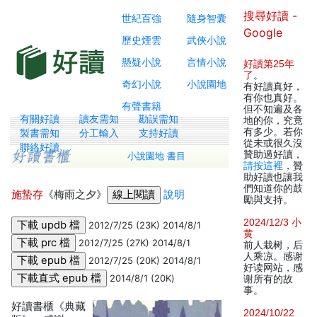
搜尋好讀 -
世紀百強
隨身智囊
Google
歷史煙雲
武俠小說
懸疑小說
言情小說
好讀第25年
了
。
奇幻小說
小說園地
有好讀真好，
有你也真好。
有聲書籍
但不知遍及各
有關好讀
讀友需知
勘誤需知
地的你，究竟
有多少。若你
製書需知
分工輸入
支持好讀
從未或很久沒
聯絡好讀
贊助過好讀，
小說園地 書目
請按這裡
，贊
助好讀也讓我
們知道你的鼓
施蟄存
《梅雨之夕》
說明
勵與支持。
2024/12/3 小
2012/7/25 (23K) 2014/8/1
黄
2012/7/25 (27K) 2014/8/1
前人栽树，后
人乘凉。感谢
2012/7/25 (20K) 2014/8/1
好读网站，感
2014/8/1 (20K)
谢所有的故
事。
好讀書櫃《典藏
2024/10/22