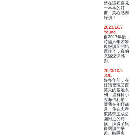
然在這裡遇見
一本本的好
書，真心感謝
好讀！
2023/10/7
Young
自2017年後，
時隔六年才發
現好讀又開始
運作了，真的
充滿深深感
謝。
2023/10/4
JOE
好多年前，在
好讀發現艾西
莫夫的基地系
列，還有科小
說海伯利昂，
讓我在年輕歲
月，住在忠孝
東路旁玉成公
園附近的時
候，獲得了很
多閱讀的樂
趣。時隔多