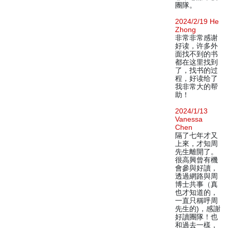
團隊。
2024/2/19 He
Zhong
非常非常感谢
好读，许多外
面找不到的书
都在这里找到
了，找书的过
程，好读给了
我非常大的帮
助！
2024/1/13
Vanessa
Chen
隔了七年才又
上來，才知周
先生離開了。
很高興曾有機
會參與好讀，
透過網路與周
博士共事（真
也才知道的，
一直只稱呼周
先生的)，感謝
好讀團隊！也
和過去一樣，