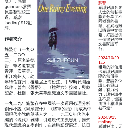
版》，感謝
蘇菲
guinness參照
感謝好讀各界
原書整理校正
人士的無私奉
獻并分享了不
過。感謝
同種類的書
loading1912勘
藏。在異地難
誤。
以購買中文書
籍，好讀提供
作者簡介
一個很好的中
文書閱讀平
台。
施蟄存（一九○
五－二○○
2024/10/20
三），原名施德
Tao
普，筆名還有施
粗暴的以信用
青萍、安華等。
卡感謝好讀團
隊的無償奉
浙江杭州人，幼
獻。懇請各位
年時住蘇州，後遷居上海松江。中學時代開始
讀友有錢出
寫作，曾向《覺悟》、《禮拜六》投稿，與戴
錢，有力出
望舒、杜衡、張天翼等組織過文學團體蘭社。
力，讓好讀生
生不息，也讓
一九二九年施蟄存在中國第一次運用心理分析
周博士恩澤廣
被不熄°
創作小說《鳩摩羅什》 《將軍的頭》而成為中
國現代小說的奠基人之一。一九三○年代他主
2024/9/13
編的《現代》雜誌，引進現代主義思潮，推崇
maliang
現代意識的文學創作，在當時影響廣泛。抗日
感谢好读，无