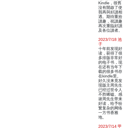
Kindle，很舊
沒有開啟了使
我再與好讀相
遇。期待重拾
讀趣，祝讀趣
再次重臨好讀
及各位讀者。
2023/7/18 池
子
十年前发现好
读，获得了很
多排版非常好
的电子书，现
在还有当年下
载的很多书存
在kindle里。
好久没来竟发
现版主周先生
已经过世令人
不胜唏嘘。感
谢周先生带来
好读，给予纷
繁复杂的网络
一方书香雅
地。
2023/7/14 甲