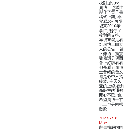
校對提供txt,
周博士也幫忙
製作了電子書
格式上架, 非
常感念~ 可惜
後來2016年中
事忙, 暫停了
校對的支持,
再後來就是看
到周博士由友
人的公告....當
下難過且震驚,
雖然還是偶而
會上好讀看看,
但是看到周博
士曾經的發文
還是心中不捨,
終於, 今天久
違的上線,看到
新版主的通知,
開心不已, 也
希望周博士在
天上也是同樣
歡欣.
2023/7/18
Mac
翻書抽屜內的