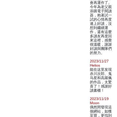
會再運作了。
今年為老父親
添購電子閱讀
器，抱著試一
試的心情再度
連上好讀，沒
想到繼續運
作，還有這麼
多讀友再度回
來這裡，感覺
很溫暖，謝謝
好讀與團隊們
的努力。
2023/11/27
Helios
能在这里发现
赤川次郎、鬼
马星和高羅佩
的作品，太驚
喜了！感謝好
讀書櫃！
2023/11/19
Moon
偶然間發現這
個網站，如獲
至寶，更找到