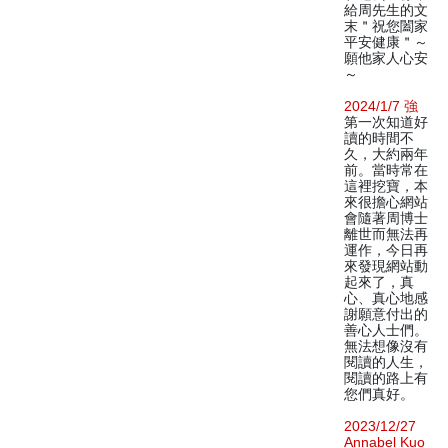
給周先生的文
末＂祝您闔家
平安健康＂～
願他家人心安
～
2024/1/7 強
第一次知道好
讀的時間不
久，大約兩年
前。當時常在
這裡挖寶，本
來很擔心網站
會隨著周博士
離世而無法再
運作，今日再
來發現網站動
起來了，真
心、真心地感
謝願意付出的
善心人士們。
無法想像沒有
閱讀的人生，
閱讀的路上有
您們真好。
2023/12/27
Annabel Kuo