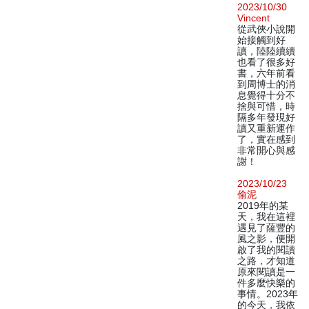
2023/10/30
Vincent
從武俠小說開
始接觸到好
讀，陸陸續續
也看了很多好
書，六年前看
到周博士的消
息覺得十分不
捨與可惜，時
隔多年發現好
讀又重新運作
了，實在感到
非常開心與感
謝！
2023/10/23
偷泥
2019年的某
天，我在這裡
遇見了薩豐的
風之影，便開
啟了我的閱讀
之路，才知道
原來閱讀是一
件多麼快樂的
事情。2023年
的今天，我依