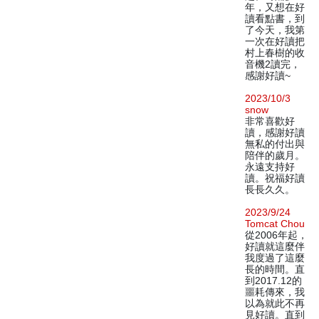
年，又想在好
讀看點書，到
了今天，我第
一次在好讀把
村上春樹的收
音機2讀完，
感謝好讀~
2023/10/3
snow
非常喜歡好
讀，感謝好讀
無私的付出與
陪伴的歲月。
永遠支持好
讀。祝福好讀
長長久久。
2023/9/24
Tomcat Chou
從2006年起，
好讀就這麼伴
我度過了這麼
長的時間。直
到2017.12的
噩耗傳來，我
以為就此不再
見好讀。直到