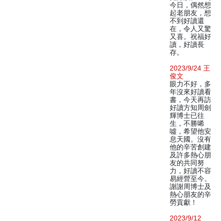
今日，偶然想
起老朋友，想
不到好讀還
在，令人又驚
又喜。祝福好
讀，好讀長
存。
2023/9/24 王
俊文
眼力不好，多
年沒來好讀看
書，今天再訪
好讀方知周劍
輝博士已往
生，不勝唏
噓，希望他安
息天國。沒有
他的辛苦創建
及許多熱心朋
友的共同努
力，好讀不容
易經營至今。
謝謝周博士及
熱心朋友的辛
勞貢獻！
2023/9/12