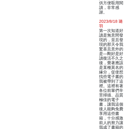
供方便取用閱
讀，非常感
謝。
2023/8/18 璐
羽
第一次知道好
讀是無意間發
現的，並且發
現的那天令我
驚喜且意外的
是—剛好是好
讀復活不久之
後，覺著應該
是某種莫名的
緣分，促使想
找些電子書的
我被帶到了這
裡。這裡有著
各位前輩們辛
苦掃描、品質
極佳的電子
書，讓我這個
後人能夠免費
享用這些書
籍，十分感激
前人的努力讓
我成了書籍的