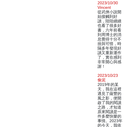
2023/10/30
Vincent
從武俠小說開
始接觸到好
讀，陸陸續續
也看了很多好
書，六年前看
到周博士的消
息覺得十分不
捨與可惜，時
隔多年發現好
讀又重新運作
了，實在感到
非常開心與感
謝！
2023/10/23
偷泥
2019年的某
天，我在這裡
遇見了薩豐的
風之影，便開
啟了我的閱讀
之路，才知道
原來閱讀是一
件多麼快樂的
事情。2023年
的今天，我依