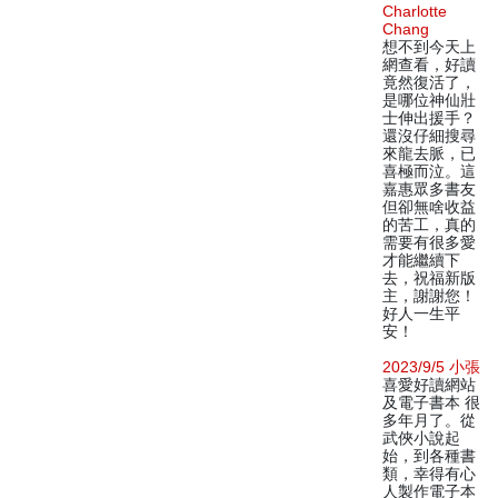
Charlotte
Chang
想不到今天上
網查看，好讀
竟然復活了，
是哪位神仙壯
士伸出援手？
還沒仔細搜尋
來龍去脈，已
喜極而泣。這
嘉惠眾多書友
但卻無啥收益
的苦工，真的
需要有很多愛
才能繼續下
去，祝福新版
主，謝謝您！
好人一生平
安！
2023/9/5 小張
喜愛好讀網站
及電子書本 很
多年月了。從
武俠小說起
始，到各種書
類，幸得有心
人製作電子本