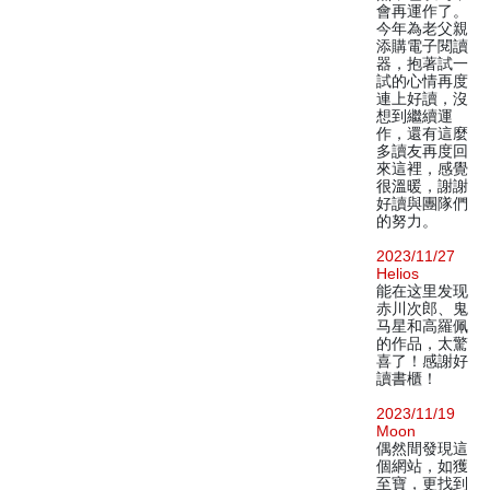
會再運作了。
今年為老父親
添購電子閱讀
器，抱著試一
試的心情再度
連上好讀，沒
想到繼續運
作，還有這麼
多讀友再度回
來這裡，感覺
很溫暖，謝謝
好讀與團隊們
的努力。
2023/11/27
Helios
能在这里发现
赤川次郎、鬼
马星和高羅佩
的作品，太驚
喜了！感謝好
讀書櫃！
2023/11/19
Moon
偶然間發現這
個網站，如獲
至寶，更找到