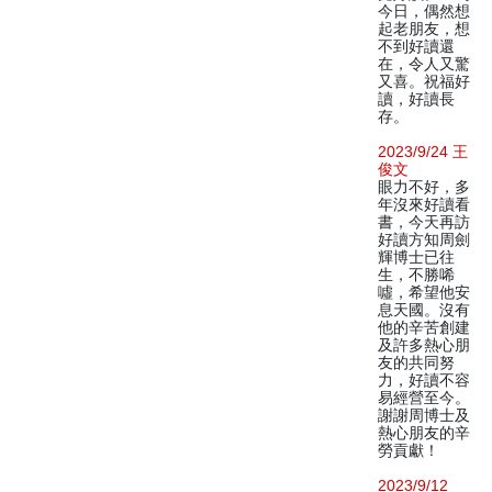
今日，偶然想
起老朋友，想
不到好讀還
在，令人又驚
又喜。祝福好
讀，好讀長
存。
2023/9/24 王
俊文
眼力不好，多
年沒來好讀看
書，今天再訪
好讀方知周劍
輝博士已往
生，不勝唏
噓，希望他安
息天國。沒有
他的辛苦創建
及許多熱心朋
友的共同努
力，好讀不容
易經營至今。
謝謝周博士及
熱心朋友的辛
勞貢獻！
2023/9/12