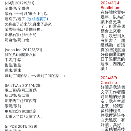
(小萌 2012/9/21)
2024/3/14
Beatlebum
金由他/全由他
在好讀挖寶好
巖石上十可以/巖石上可以
幾年，以為好
這哀了/這了
(改成這裏了)
讀不會更新
欠身生了起來/欠身坐了起來
了，但還是偶
某國特務口/某國特務。
爾會上來看
那根石箏/那根石筍
看，沒想到又
明自他/明白他
有新書了，超
級感動！好讀
(sean lee 2012/3/21)
真的陪我渡過
關於八山/關於八仙
好多個通勤的
日子跟愜意的
手表/手錶
週末，謝謝好
孢住/抱住
讀！
屑未/屑末
聽到了我的話。一/聽到了我的話。）
2024/3/9
Christine
(MisTvAn 2011/4/29)
好讀是我這個
兩二百碼/兩三百碼
文字工作者隨
所以找/所以我
時隨地的好朋
那東西百/那東西有
友，我有空就
眼明/眼前
上來，給我許
多精神糧食，
更形鎮定/更加鎮定
伴我度過許多
太重大了口/太重了大。
白天黑夜，有
好讀，真好！
(mPDB 2011/4/29)
非常感謝幕後