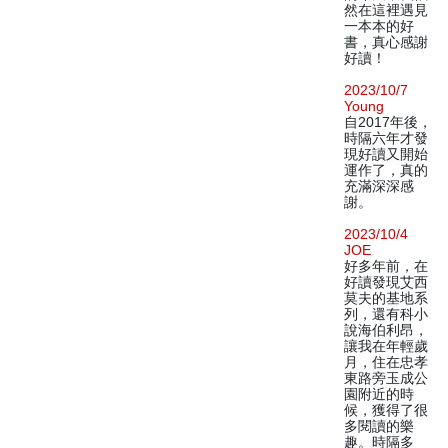
然在這裡遇見
一本本的好
書，真心感謝
好讀！
2023/10/7
Young
自2017年後，
時隔六年才發
現好讀又開始
運作了，真的
充滿深深感
謝。
2023/10/4
JOE
好多年前，在
好讀發現艾西
莫夫的基地系
列，還有科小
說海伯利昂，
讓我在年輕歲
月，住在忠孝
東路旁玉成公
園附近的時
候，獲得了很
多閱讀的樂
趣。時隔多