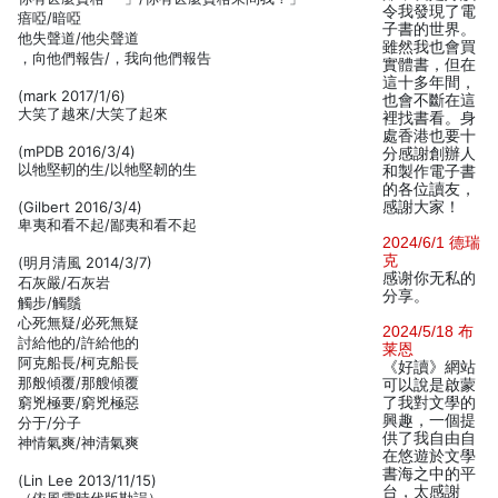
令我發現了電
瘖啞/暗啞
子書的世界。
他失聲道/他尖聲道
雖然我也會買
，向他們報告/，我向他們報告
實體書，但在
這十多年間，
(mark 2017/1/6)
也會不斷在這
大笑了越來/大笑了起來
裡找書看。身
處香港也要十
(mPDB 2016/3/4)
分感謝創辦人
以牠堅軔的生/以牠堅韌的生
和製作電子書
的各位讀友，
(Gilbert 2016/3/4)
感謝大家！
卑夷和看不起/鄙夷和看不起
2024/6/1 德瑞
克
(明月清風 2014/3/7)
感谢你无私的
石灰嚴/石灰岩
分享。
觸步/觸鬚
心死無疑/必死無疑
2024/5/18 布
討給他的/許給他的
莱恩
阿克船長/柯克船長
《好讀》網站
那般傾覆/那艘傾覆
可以說是啟蒙
窮兇極要/窮兇極惡
了我對文學的
興趣，一個提
分于/分子
供了我自由自
神情氣爽/神清氣爽
在悠遊於文學
書海之中的平
(Lin Lee 2013/11/15)
台，太感謝