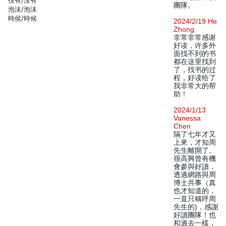
投有/沒有
團隊。
泡沬/泡沫
時侯/時候
2024/2/19 He
Zhong
非常非常感谢
好读，许多外
面找不到的书
都在这里找到
了，找书的过
程，好读给了
我非常大的帮
助！
2024/1/13
Vanessa
Chen
隔了七年才又
上來，才知周
先生離開了。
很高興曾有機
會參與好讀，
透過網路與周
博士共事（真
也才知道的，
一直只稱呼周
先生的)，感謝
好讀團隊！也
和過去一樣，