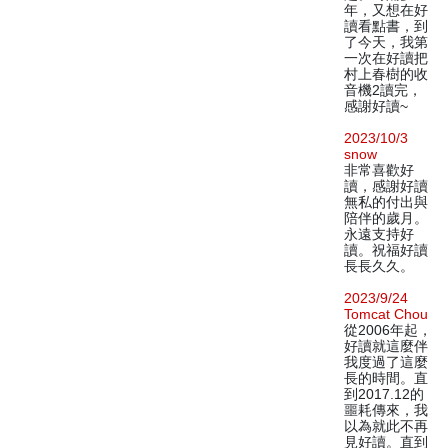
年，又想在好
讀看點書，到
了今天，我第
一次在好讀把
村上春樹的收
音機2讀完，
感謝好讀~
2023/10/3
snow
非常喜歡好
讀，感謝好讀
無私的付出與
陪伴的歲月。
永遠支持好
讀。祝福好讀
長長久久。
2023/9/24
Tomcat Chou
從2006年起，
好讀就這麼伴
我度過了這麼
長的時間。直
到2017.12的
噩耗傳來，我
以為就此不再
見好讀。直到