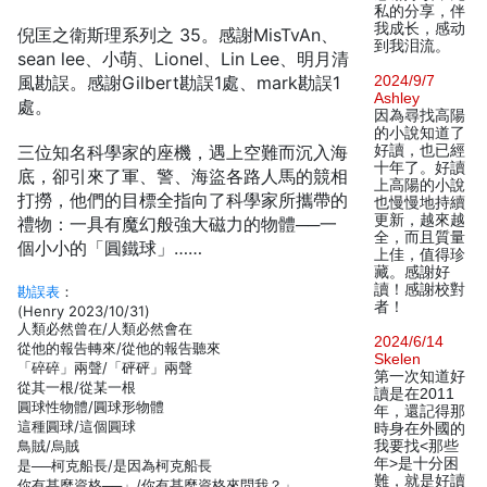
私的分享，伴
我成长，感动
倪匡之衛斯理系列之 35。感謝MisTvAn、
到我泪流。
sean lee、小萌、Lionel、Lin Lee、明月清
風勘誤。感謝Gilbert勘誤1處、mark勘誤1
2024/9/7
Ashley
處。
因為尋找高陽
的小說知道了
三位知名科學家的座機，遇上空難而沉入海
好讀，也已經
十年了。好讀
底，卻引來了軍、警、海盜各路人馬的競相
上高陽的小說
打撈，他們的目標全指向了科學家所攜帶的
也慢慢地持續
更新，越來越
禮物：一具有魔幻般強大磁力的物體──一
全，而且質量
個小小的「圓鐵球」……
上佳，值得珍
藏。感謝好
讀！感謝校對
勘誤表
：
者！
(Henry 2023/10/31)
人類必然曾在/人類必然會在
2024/6/14
從他的報告轉來/從他的報告聽來
Skelen
「碎碎」兩聲/「砰砰」兩聲
第一次知道好
從其一根/從某一根
讀是在2011
圓球性物體/圓球形物體
年，還記得那
這種圓球/這個圓球
時身在外國的
鳥賊/烏賊
我要找<那些
年>是十分困
是──柯克船長/是因為柯克船長
難，就是好讀
你有甚麼資格──」/你有甚麼資格來問我？」