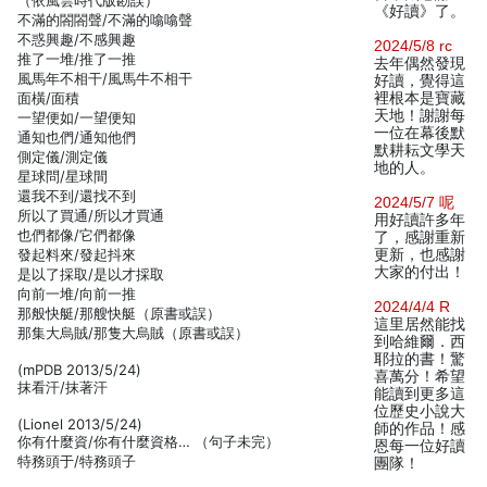
（依風雲時代版勘誤）
《好讀》了。
不滿的閤閤聲/不滿的噏噏聲
不惑興趣/不感興趣
2024/5/8 rc
推了一堆/推了一推
去年偶然發現
風馬年不相干/風馬牛不相干
好讀，覺得這
面橫/面積
裡根本是寶藏
天地！謝謝每
一望便如/一望便知
一位在幕後默
通知也們/通知他們
默耕耘文學天
側定儀/測定儀
地的人。
星球問/星球間
還我不到/還找不到
2024/5/7 呢
所以了買通/所以才買通
用好讀許多年
也們都像/它們都像
了，感謝重新
發起料來/發起抖來
更新，也感謝
大家的付出！
是以了採取/是以才採取
向前一堆/向前一推
2024/4/4 R
那般快艇/那艘快艇（原書或誤）
這里居然能找
那集大烏賊/那隻大烏賊（原書或誤）
到哈維爾．西
耶拉的書！驚
(mPDB 2013/5/24)
喜萬分！希望
抹看汗/抹著汗
能讀到更多這
位歷史小說大
(Lionel 2013/5/24)
師的作品！感
你有什麼資/你有什麼資格… （句子未完）
恩每一位好讀
特務頭于/特務頭子
團隊！