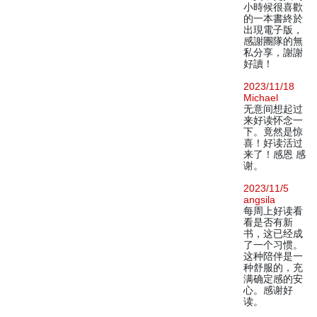
小時候很喜歡
的一本書終於
出現電子版，
感謝團隊的無
私分享，謝謝
好讀！
2023/11/18
Michael
无意间想起过
来好读怀念一
下。竟然是惊
喜！好读活过
来了！感恩 感
谢。
2023/11/5
angsila
每周上好读看
看是否有新
书，这已经成
了一个习惯。
这种陪伴是一
种舒服的，充
满确定感的安
心。感谢好
读。