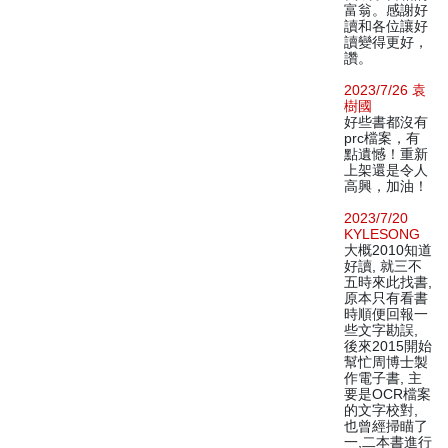
富翁。感謝好
讀和各位讓好
讀變得更好，
讚。
2023/7/26 袁
樹國
好些書都沒有
prc檔案，有
點遺憾！重新
上架還是令人
高興，加油！
2023/7/20
KYLESONG
大概2010知道
好讀, 就三不
五時來此找書,
原本只有看書
時順便回報一
些文字勘誤,
後來2015開始
幫忙周博士製
作電子書, 主
要是OCR檔案
的文字校對,
也曾經掃瞄了
一,二本書進行