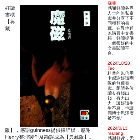
蘇菲
好讀
感謝好讀各界
人士的無私奉
書櫃
獻并分享了不
【典
同種類的書
藏
藏。在異地難
以購買中文書
籍，好讀提供
一個很好的中
文書閱讀平
台。
2024/10/20
Tao
粗暴的以信用
卡感謝好讀團
隊的無償奉
獻。懇請各位
讀友有錢出
錢，有力出
力，讓好讀生
生不息，也讓
周博士恩澤廣
被不熄°
2024/9/13
版】，感謝guinness提供掃瞄檔，感謝
maliang
Henry整理製作及勘誤成為【典藏版】。
感谢好读，无