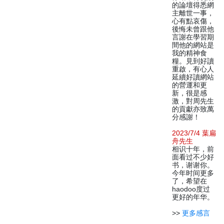
的論壇得悉網
主離世一事，
心有點哀傷，
後悔未曾跟他
言謝在學習期
間他的網站是
我的精神食
糧。見到好讀
重啟，有心人
延續好讀網站
的營運和更
新，很是感
激，對周先生
的貢獻亦致萬
分感謝！
2023/7/4 葉扁
舟先生
相识十年，前
面看过不少好
书，谢谢你。
今年时间更多
了，希望在
haodoo度过
更好的年华。
>>
更多感言