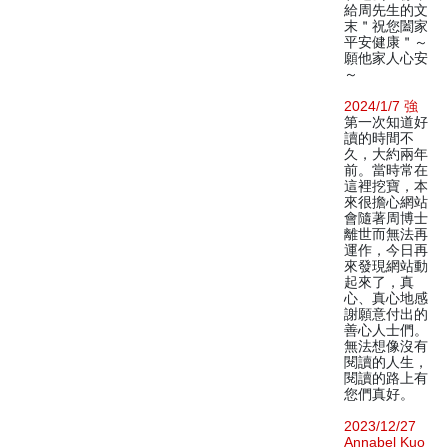
給周先生的文
末＂祝您闔家
平安健康＂～
願他家人心安
～
2024/1/7 強
第一次知道好
讀的時間不
久，大約兩年
前。當時常在
這裡挖寶，本
來很擔心網站
會隨著周博士
離世而無法再
運作，今日再
來發現網站動
起來了，真
心、真心地感
謝願意付出的
善心人士們。
無法想像沒有
閱讀的人生，
閱讀的路上有
您們真好。
2023/12/27
Annabel Kuo