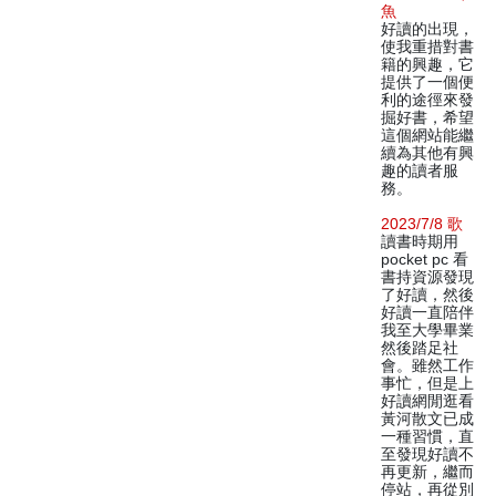
魚
好讀的出現，
使我重措對書
籍的興趣，它
提供了一個便
利的途徑來發
掘好書，希望
這個網站能繼
續為其他有興
趣的讀者服
務。
2023/7/8 歌
讀書時期用
pocket pc 看
書持資源發現
了好讀，然後
好讀一直陪伴
我至大學畢業
然後踏足社
會。雖然工作
事忙，但是上
好讀網閒逛看
黃河散文已成
一種習慣，直
至發現好讀不
再更新，繼而
停站，再從別