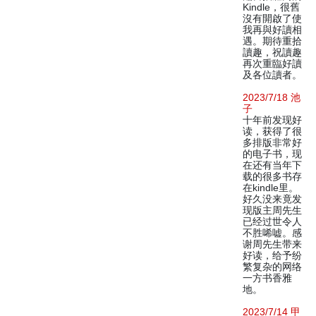
Kindle，很舊
沒有開啟了使
我再與好讀相
遇。期待重拾
讀趣，祝讀趣
再次重臨好讀
及各位讀者。
2023/7/18 池
子
十年前发现好
读，获得了很
多排版非常好
的电子书，现
在还有当年下
载的很多书存
在kindle里。
好久没来竟发
现版主周先生
已经过世令人
不胜唏嘘。感
谢周先生带来
好读，给予纷
繁复杂的网络
一方书香雅
地。
2023/7/14 甲