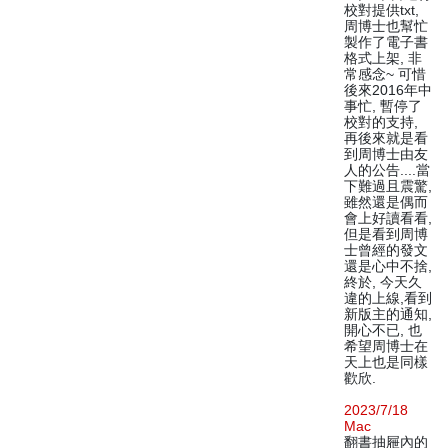
校對提供txt,
周博士也幫忙
製作了電子書
格式上架, 非
常感念~ 可惜
後來2016年中
事忙, 暫停了
校對的支持,
再後來就是看
到周博士由友
人的公告....當
下難過且震驚,
雖然還是偶而
會上好讀看看,
但是看到周博
士曾經的發文
還是心中不捨,
終於, 今天久
違的上線,看到
新版主的通知,
開心不已, 也
希望周博士在
天上也是同樣
歡欣.
2023/7/18
Mac
翻書抽屜內的