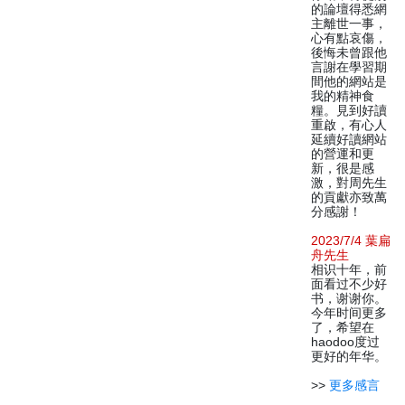
的論壇得悉網
主離世一事，
心有點哀傷，
後悔未曾跟他
言謝在學習期
間他的網站是
我的精神食
糧。見到好讀
重啟，有心人
延續好讀網站
的營運和更
新，很是感
激，對周先生
的貢獻亦致萬
分感謝！
2023/7/4 葉扁
舟先生
相识十年，前
面看过不少好
书，谢谢你。
今年时间更多
了，希望在
haodoo度过
更好的年华。
>>
更多感言