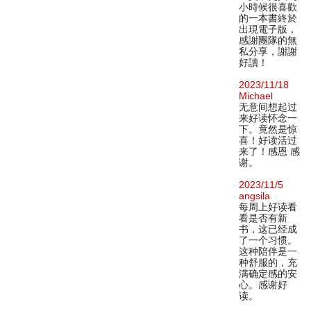
小時候很喜歡
的一本書終於
出現電子版，
感謝團隊的無
私分享，謝謝
好讀！
2023/11/18
Michael
无意间想起过
来好读怀念一
下。竟然是惊
喜！好读活过
来了！感恩 感
谢。
2023/11/5
angsila
每周上好读看
看是否有新
书，这已经成
了一个习惯。
这种陪伴是一
种舒服的，充
满确定感的安
心。感谢好
读。