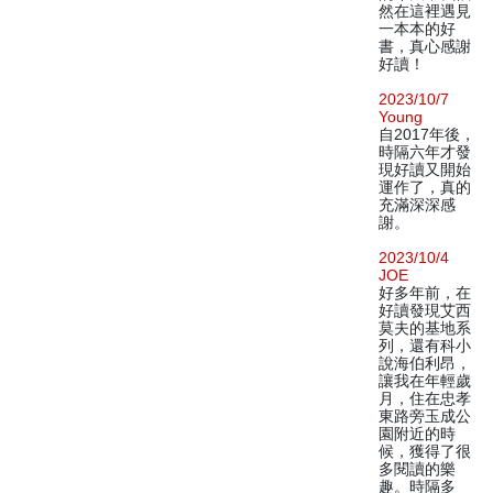
然在這裡遇見
一本本的好
書，真心感謝
好讀！
2023/10/7
Young
自2017年後，
時隔六年才發
現好讀又開始
運作了，真的
充滿深深感
謝。
2023/10/4
JOE
好多年前，在
好讀發現艾西
莫夫的基地系
列，還有科小
說海伯利昂，
讓我在年輕歲
月，住在忠孝
東路旁玉成公
園附近的時
候，獲得了很
多閱讀的樂
趣。時隔多