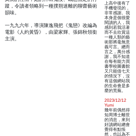
上高中後有了
蹤，令讀者領略到一種撲朔迷離的聊齋藝術
手機發現的，
韻味。
非常感謝。我
本身是個很愛
閱讀的人，我
一九九六年，導演陳逸飛把《鬼戀》改編為
感到若我活著
電影《人約黃昏》，由梁家輝、張錦秋領銜
而不去欣賞這
一種人類的藝
主演。
術那將毫無意
義可言。總而
言之，萬分感
謝，我不知道
在每有能力買
書學校圖書館
又只能借七天
的情況下，沒
有這個網站我
的生命會是多
麼的荒蕪。
2023/12/12
Yumi
幾年前偶然得
知周博士離世
的消息，來到
好讀網站總會
覺得有點悵
然，也以為不