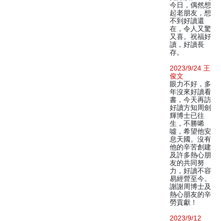
今日，偶然想
起老朋友，想
不到好讀還
在，令人又驚
又喜。祝福好
讀，好讀長
存。
2023/9/24 王
俊文
眼力不好，多
年沒來好讀看
書，今天再訪
好讀方知周劍
輝博士已往
生，不勝唏
噓，希望他安
息天國。沒有
他的辛苦創建
及許多熱心朋
友的共同努
力，好讀不容
易經營至今。
謝謝周博士及
熱心朋友的辛
勞貢獻！
2023/9/12