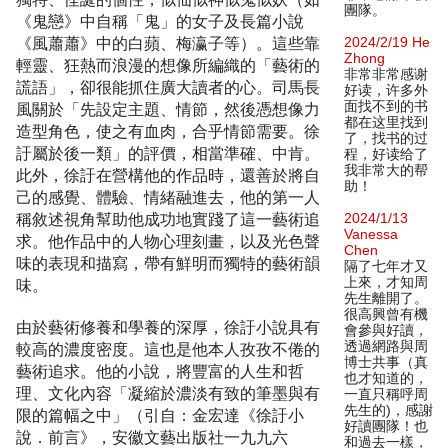
團隊。
《鬼戀》中自稱「鬼」的女子及長篇小說
《風蕭蕭》中的白蘋、梅瀛子等）。這些靠
2024/2/19 He
Zhong
輕靈、狂熱而浪漫的想像所編織的「藝術的
非常非常感谢
謊語」，卻很能抓住廣大讀者的心。司馬長
好读，许多外
面找不到的书
風關於「先設定主題、情節，然後憑想像力
都在这里找到
造型角色，使之有血肉，合乎情節需要。徐
了，找书的过
訏屬於後一類」的評價，相當準確、中肯。
程，好读给了
我非常大的帮
此外，徐訏在營構他的作品時，還善於將自
助！
己的感覺、體驗、情緒融進去，他的第一人
稱敘述視角幫助他成功地實踐了這一藝術追
2024/1/13
Vanessa
求。他作品中的人物心理刻畫，以及光色聲
Chen
味的表現和描寫，帶有鮮明而獨特的藝術韻
隔了七年才又
上來，才知周
味。
先生離開了。
很高興曾有機
由於藝術修養和學養的深厚，徐訏小說具有
會參與好讀，
透過網路與周
較高的濃度密度。這也是他本人孜孜不倦的
博士共事（真
藝術追求。他的小說，將豐富的人生和哲
也才知道的，
理、文化內容「凝縮於濃淡有致的筆墨與有
一直只稱呼周
先生的)，感謝
限的篇幅之中」（引自：金宏達《徐訏小
好讀團隊！也
說．前言》，安徽文藝出版社一九九六
和過去一樣，