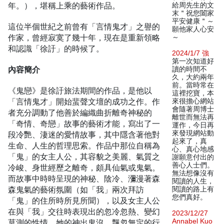
年。），堪稱上乘的藝術作品。
給周先生的文
末＂祝您闔家
平安健康＂～
這位半個世紀之前曾有「言情鬼才」之譽的
願他家人心安
作家，曾經寂寞了幾十年，現在是重新領略
～
和認識「徐訏」的時候了。
2024/1/7 強
第一次知道好
內容簡介
讀的時間不
久，大約兩年
前。當時常在
《鬼戀》是徐訏旅法期間的作品，是他以
這裡挖寶，本
「言情鬼才」開始蜚聲文壇的成功之作。作
來很擔心網站
會隨著周博士
者充分調動了他善於編織曲折離奇神秘的
離世而無法再
「奇情、奇戀」故事的藝術才能，寫出了一
運作，今日再
來發現網站動
段冷艷、淒迷的愛情故事，其中隱含著他對
起來了，真
生命、人生的哲理思索。作品中那位自稱為
心、真心地感
「鬼」的女主人公，其容貌之美麗、氣質之
謝願意付出的
善心人士們。
冷峻、身世經歷之離奇，頗具仙氣或鬼氣。
無法想像沒有
而故事中時時呈現的神秘、陰冷、瀰漫著森
閱讀的人生，
森鬼氣的藝術氛圍（如「我」兩次拜訪
閱讀的路上有
您們真好。
「鬼」的住所時所見所聞），以及女主人公
在與「我」交往時表現出的忽冷忽熱、變幻
2023/12/27
Annabel Kuo
莫測的性情，她的神出鬼沒、飄忽無定的行