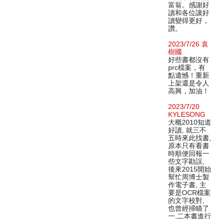
富翁。感謝好
讀和各位讓好
讀變得更好，
讚。
2023/7/26 袁
樹國
好些書都沒有
prc檔案，有
點遺憾！重新
上架還是令人
高興，加油！
2023/7/20
KYLESONG
大概2010知道
好讀, 就三不
五時來此找書,
原本只有看書
時順便回報一
些文字勘誤,
後來2015開始
幫忙周博士製
作電子書, 主
要是OCR檔案
的文字校對,
也曾經掃瞄了
一,二本書進行