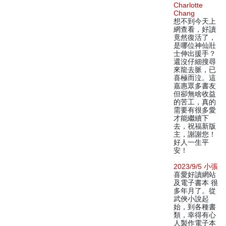
Charlotte
Chang
想不到今天上
網查看，好讀
竟然復活了，
是哪位神仙壯
士伸出援手？
還沒仔細搜尋
來龍去脈，已
喜極而泣。這
嘉惠眾多書友
但卻無啥收益
的苦工，真的
需要有很多愛
才能繼續下
去，祝福新版
主，謝謝您！
好人一生平
安！
2023/9/5 小張
喜愛好讀網站
及電子書本 很
多年月了。從
武俠小說起
始，到各種書
類，幸得有心
人製作電子本