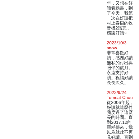
年，又想在好
讀看點書，到
了今天，我第
一次在好讀把
村上春樹的收
音機2讀完，
感謝好讀~
2023/10/3
snow
非常喜歡好
讀，感謝好讀
無私的付出與
陪伴的歲月。
永遠支持好
讀。祝福好讀
長長久久。
2023/9/24
Tomcat Chou
從2006年起，
好讀就這麼伴
我度過了這麼
長的時間。直
到2017.12的
噩耗傳來，我
以為就此不再
見好讀。直到