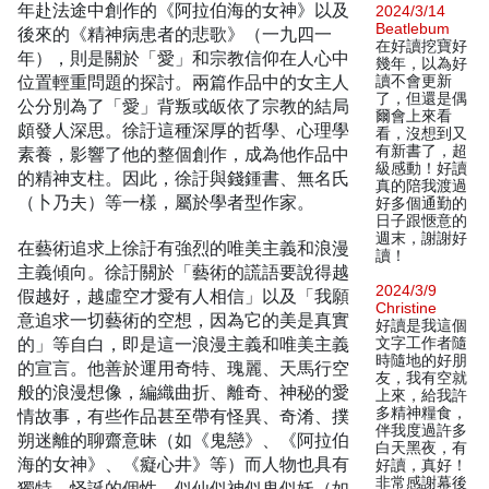
年赴法途中創作的《阿拉伯海的女神》以及
2024/3/14
Beatlebum
後來的《精神病患者的悲歌》（一九四一
在好讀挖寶好
年），則是關於「愛」和宗教信仰在人心中
幾年，以為好
位置輕重問題的探討。兩篇作品中的女主人
讀不會更新
了，但還是偶
公分別為了「愛」背叛或皈依了宗教的結局
爾會上來看
頗發人深思。徐訏這種深厚的哲學、心理學
看，沒想到又
有新書了，超
素養，影響了他的整個創作，成為他作品中
級感動！好讀
的精神支柱。因此，徐訏與錢鍾書、無名氏
真的陪我渡過
（卜乃夫）等一樣，屬於學者型作家。
好多個通勤的
日子跟愜意的
週末，謝謝好
在藝術追求上徐訏有強烈的唯美主義和浪漫
讀！
主義傾向。徐訏關於「藝術的謊語要說得越
2024/3/9
假越好，越虛空才愛有人相信」以及「我願
Christine
意追求一切藝術的空想，因為它的美是真實
好讀是我這個
的」等自白，即是這一浪漫主義和唯美主義
文字工作者隨
時隨地的好朋
的宣言。他善於運用奇特、瑰麗、天馬行空
友，我有空就
般的浪漫想像，編織曲折、離奇、神秘的愛
上來，給我許
多精神糧食，
情故事，有些作品甚至帶有怪異、奇淆、撲
伴我度過許多
朔迷離的聊齋意昧（如《鬼戀》、《阿拉伯
白天黑夜，有
海的女神》、《癡心井》等）而人物也具有
好讀，真好！
非常感謝幕後
獨特、怪誕的個性，似仙似神似鬼似妖（如