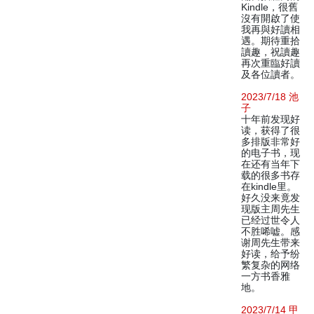
Kindle，很舊
沒有開啟了使
我再與好讀相
遇。期待重拾
讀趣，祝讀趣
再次重臨好讀
及各位讀者。
2023/7/18 池
子
十年前发现好
读，获得了很
多排版非常好
的电子书，现
在还有当年下
载的很多书存
在kindle里。
好久没来竟发
现版主周先生
已经过世令人
不胜唏嘘。感
谢周先生带来
好读，给予纷
繁复杂的网络
一方书香雅
地。
2023/7/14 甲