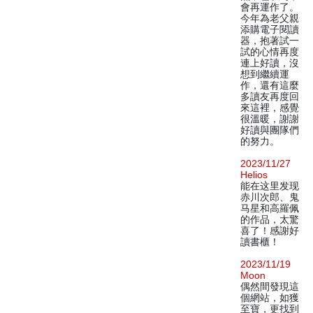
會再運作了。
今年為老父親
添購電子閱讀
器，抱著試一
試的心情再度
連上好讀，沒
想到繼續運
作，還有這麼
多讀友再度回
來這裡，感覺
很溫暖，謝謝
好讀與團隊們
的努力。
2023/11/27
Helios
能在这里发现
赤川次郎、鬼
马星和高羅佩
的作品，太驚
喜了！感謝好
讀書櫃！
2023/11/19
Moon
偶然間發現這
個網站，如獲
至寶，更找到