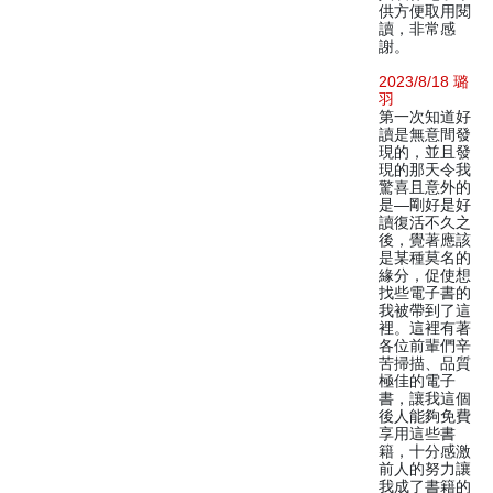
供方便取用閱
讀，非常感
謝。
2023/8/18 璐
羽
第一次知道好
讀是無意間發
現的，並且發
現的那天令我
驚喜且意外的
是—剛好是好
讀復活不久之
後，覺著應該
是某種莫名的
緣分，促使想
找些電子書的
我被帶到了這
裡。這裡有著
各位前輩們辛
苦掃描、品質
極佳的電子
書，讓我這個
後人能夠免費
享用這些書
籍，十分感激
前人的努力讓
我成了書籍的