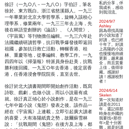
私的分享，伴
徐訏（一九○八－一九八○）字伯訏，筆名
我成长，感动
徐於、東方既白。浙江省慈溪縣人。一九三
到我泪流。
一年畢業於北京大學哲學系，旋轉入該校心
2024/9/7
理學系，修業兩年。一九三三年去上海，先
Ashley
後在林語堂創辦的《論語》、《人間世》、
因為尋找高陽
的小說知道了
《宇宙風》等刊物擔任編輯。一九三六年赴
好讀，也已經
法國繼續研讀哲學，抗日戰爭爆發後即返回
十年了。好讀
祖國，參加抗日救亡活動，轉輾香港、桂
上高陽的小說
也慢慢地持續
林、重慶等地，從事編輯、教學工作。一九
更新，越來越
四四年以《掃蕩報》特派員身份赴美，抗戰
全，而且質量
勝利後回國。一九五○年去香港，後定居香
上佳，值得珍
藏。感謝好
港，任香港浸會學院院長，直至去世。
讀！感謝校對
者！
徐訏於北大讀書期間即開始創作活動，既寫
2024/6/14
詩歌、戲劇，也做小說，而以小說最有成
Skelen
就。徐訏真正傾心於小說創作，是在一九三
第一次知道好
讀是在2011
七年中篇小說《鬼戀》發表之後。該作品一
年，還記得那
經在《宇宙風》上連載，立即引起廣大讀者
時身在外國的
的喜愛，大有洛陽紙貴之勢，故爾蘇雪林
我要找<那些
年>是十分困
說：「抗戰期間《鬼戀》在後方及上海，都
難，就是好讀