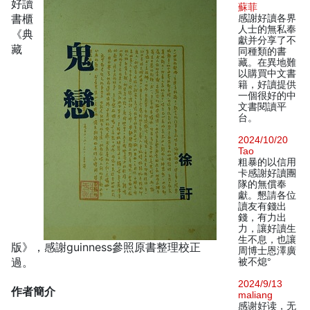
好讀
蘇菲
書櫃
感謝好讀各界
人士的無私奉
《典
獻并分享了不
藏
同種類的書
藏。在異地難
以購買中文書
籍，好讀提供
一個很好的中
文書閱讀平
台。
2024/10/20
Tao
粗暴的以信用
卡感謝好讀團
隊的無償奉
獻。懇請各位
讀友有錢出
錢，有力出
力，讓好讀生
生不息，也讓
版》，感謝guinness參照原書整理校正
周博士恩澤廣
過。
被不熄°
2024/9/13
作者簡介
maliang
感谢好读，无