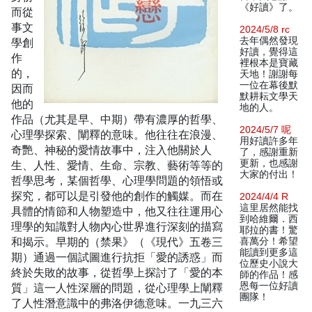
《好讀》了。
而從
事文
2024/5/8 rc
去年偶然發現
學創
好讀，覺得這
作
裡根本是寶藏
的，
天地！謝謝每
一位在幕後默
因而
默耕耘文學天
他的
地的人。
作品（尤其是早、中期）帶有濃厚的哲學、
2024/5/7 呢
心理學探索、闡釋的意味。他往往在浪漫、
用好讀許多年
奇艷、神秘的愛情故事中，注入他關於人
了，感謝重新
更新，也感謝
生、人性、愛情、生命、宗教、藝術等等的
大家的付出！
哲學思考，某個哲學、心理學問題的領悟或
探究，都可以是引發他的創作的觸媒。而在
2024/4/4 R
這里居然能找
具體的情節和人物塑造中，他又往往運用心
到哈維爾．西
理學的知識對人物內心世界進行深刻的描寫
耶拉的書！驚
和揭示。早期的（禁果》（《現代》五卷三
喜萬分！希望
能讀到更多這
期）通過一個試圖進行抗拒「愛的誘惑」而
位歷史小說大
終於失敗的故事，從哲學上探討了「愛的本
師的作品！感
恩每一位好讀
質」這一人性深層的問題，從心理學上闡釋
團隊！
了人性潛意識中的弗洛伊德意味。一九三六