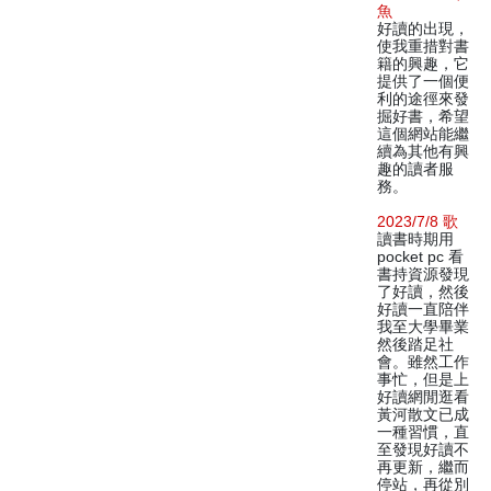
魚
好讀的出現，
使我重措對書
籍的興趣，它
提供了一個便
利的途徑來發
掘好書，希望
這個網站能繼
續為其他有興
趣的讀者服
務。
2023/7/8 歌
讀書時期用
pocket pc 看
書持資源發現
了好讀，然後
好讀一直陪伴
我至大學畢業
然後踏足社
會。雖然工作
事忙，但是上
好讀網閒逛看
黃河散文已成
一種習慣，直
至發現好讀不
再更新，繼而
停站，再從別