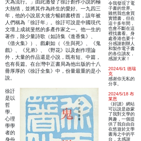
大為流行。」由此激發了徐訏創作小說的極
令我發現了電
大熱情，並將其作為終生的愛好。一九四三
子書的世界。
雖然我也會買
年，他的小說居大後方暢銷書榜首，該年被
實體書，但在
人們稱為「徐訏年」。徐訏可說是中國現代
這十多年間，
也會不斷在這
文壇上成就斐然的多產作家之一。他一生的
裡找書看。身
著作，除少量詩歌（如詩集《進香集》、
處香港也要十
《借火集》）、戲劇如（《生與死》、《鬼
分感謝創辦人
和製作電子書
戲》、《兄弟》、《野花》以及創作理論
的各位讀友，
外，大量的作品還是小說，既有短、中篇，
感謝大家！
也有長篇。在台灣中正書局為他出版的十八
2024/6/1 德瑞
冊厚厚的《徐訏全集》中，份量最重的是小
克
說。
感谢你无私的
分享。
徐訏
2024/5/18 布
是以
莱恩
《好讀》網站
哲
可以說是啟蒙
學、
了我對文學的
心理
興趣，一個提
供了我自由自
學學
在悠遊於文學
者的
書海之中的平
身份
台，太感謝