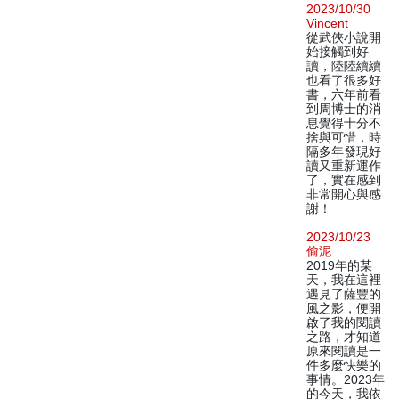
2023/10/30
Vincent
從武俠小說開
始接觸到好
讀，陸陸續續
也看了很多好
書，六年前看
到周博士的消
息覺得十分不
捨與可惜，時
隔多年發現好
讀又重新運作
了，實在感到
非常開心與感
謝！
2023/10/23
偷泥
2019年的某
天，我在這裡
遇見了薩豐的
風之影，便開
啟了我的閱讀
之路，才知道
原來閱讀是一
件多麼快樂的
事情。2023年
的今天，我依