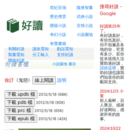
搜尋好讀 -
世紀百強
隨身智囊
Google
歷史煙雲
武俠小說
懸疑小說
言情小說
好讀第25年
了
。
奇幻小說
小說園地
有好讀真好，
有你也真好。
有聲書籍
但不知遍及各
有關好讀
讀友需知
勘誤需知
地的你，究竟
有多少。若你
製書需知
分工輸入
支持好讀
從未或很久沒
聯絡好讀
贊助過好讀，
小說園地 書目
請按這裡
，贊
助好讀也讓我
們知道你的鼓
徐訏
《鬼戀》
說明
勵與支持。
2024/12/3 小
2012/5/18 (68K)
黄
前人栽树，后
2012/5/18 (65K)
人乘凉。感谢
好读网站，感
2012/5/18 (65K)
谢所有的故
2012/5/18 (42K)
事。
2024/10/22