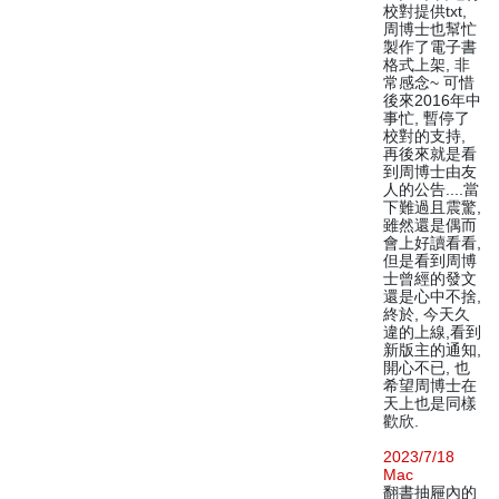
校對提供txt,
周博士也幫忙
製作了電子書
格式上架, 非
常感念~ 可惜
後來2016年中
事忙, 暫停了
校對的支持,
再後來就是看
到周博士由友
人的公告....當
下難過且震驚,
雖然還是偶而
會上好讀看看,
但是看到周博
士曾經的發文
還是心中不捨,
終於, 今天久
違的上線,看到
新版主的通知,
開心不已, 也
希望周博士在
天上也是同樣
歡欣.
2023/7/18
Mac
翻書抽屜內的