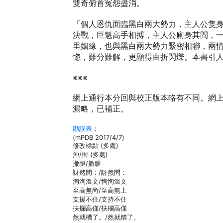
雙奇俯首冤怨盡消。
「個人恩仇面臨黑白兩大勢力，主人公隻
決戰，巨魁高手相搏，主人公廁身其間，
里姻緣，也與黑白兩大勢力緊密相聯，兩
惚，難分難解，更顯得曲折閃爍。本書引
※※※
網上通行本分回與校正版本略有不同。網
漏略，已補正。
勘誤表
：
(mPDB 2017/4/7)
修改標點 (多處)
沖/衝 (多處)
撤腿/撒腿
訝然間：/訝然問：
洵洵溫文/恂恂溫文
至高無尚/至高無上
支援不住/支持不住
扶攔高僅/扶欄高僅
然就槽了。/然就糟了。