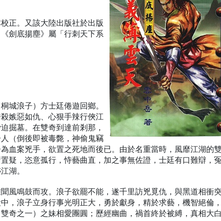
本校正。又該大陸出版社於出版
，《劍底揚塵》屬「行刺天下系
（桐城浪子）方士廷倦遊回鄉。
誘殺嫉惡如仇、心狠手辣行俠江
脅迫掘墓。在雙奇到達前剎那，
一人（倒後即被毒斃，神偷鬼竊
子為血案兇手，欲置之死地而後已。由於名重當時，風靡江湖的
庸置疑，恣意孤行，恃藝曲直，加之事無佐證，士廷有口難辯，
跡江湖。
雄聞風鳴鼓而攻。浪子欲罷不能，遂千里訪兇覓仇，與黑道相衝
殺中，浪子立身行事光明正大，勇於獻身，精於求藝，機智絕倫
（雙奇之一）之妹相愛團圓；歷經幽曲，禍首終於被縛，真相大