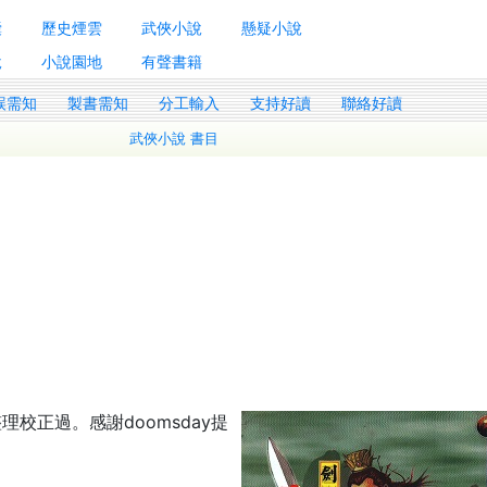
囊
歷史煙雲
武俠小說
懸疑小說
說
小說園地
有聲書籍
誤需知
製書需知
分工輸入
支持好讀
聯絡好讀
武俠小說 書目
校正過。感謝doomsday提