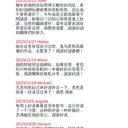
2023/12/12 Yumi
幾年前偶然得知周博士離世的消息，來
到好讀網站總會覺得有點悵然，也以為
不會再運作了。今年為老父親添購電子
閱讀器，抱著試一試的心情再度連上好
讀，沒想到繼續運作，還有這麼多讀友
再度回來這裡，感覺很溫暖，謝謝好讀
與團隊們的努力。
2023/11/27 Helios
能在这里发现赤川次郎、鬼马星和高羅
佩的作品，太驚喜了！感謝好讀書櫃！
2023/11/19 Moon
偶然間發現這個網站，如獲至寶，更找
到小時候很喜歡的一本書終於出現電子
版，感謝團隊的無私分享，謝謝好讀！
2023/11/18 Michael
无意间想起过来好读怀念一下。竟然是
惊喜！好读活过来了！感恩 感谢。
2023/11/5 angsila
每周上好读看看是否有新书，这已经成
了一个习惯。这种陪伴是一种舒服的，
充满确定感的安心。感谢好读。
2023/10/30 Vincent