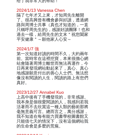
给了我非常大的帮助！
2024/1/13 Vanessa Chen
隔了七年才又上來，才知周先生離開
了。很高興曾有機會參與好讀，透過網
路與周博士共事（真也才知道的，一直
只稱呼周先生的)，感謝好讀團隊！也和
過去一樣，給周先生的文末＂祝您闔家
平安健康＂～願他家人心安～
2024/1/7 強
第一次知道好讀的時間不久，大約兩年
前。當時常在這裡挖寶，本來很擔心網
站會隨著周博士離世而無法再運作，今
日再來發現網站動起來了，真心、真心
地感謝願意付出的善心人士們。無法想
像沒有閱讀的人生，閱讀的路上有您們
真好。
2023/12/27 Annabel Kuo
上高中後有了手機發現的，非常感謝。
我本身是個很愛閱讀的人，我感到若我
活著而不去欣賞這一種人類的藝術那將
毫無意義可言。總而言之，萬分感謝，
我不知道在每有能力買書學校圖書館又
只能借七天的情況下，沒有這個網站我
的生命會是多麼的荒蕪。