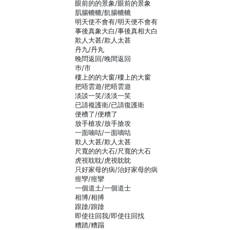
眼前的的景象/眼前的景象
肌腸轆轆/飢腸轆轆
明天使不會有/明天便不會有
事後真象大白/事後真相大白
欺人大甚/欺人太甚
丹九/丹丸
晚問返回/晚間返回
巿/市
樓上的的大窗/樓上的大窗
把唔雲遊/把晤雲遊
淡談一笑/淡淡一笑
已請複護衛/已請復護衛
便槽了/便糟了
放手槍攻/放手搶攻
一面喃咕/一面嘀咕
欺人大甚/欺人太甚
尺寬的的大石/尺寬的大石
虎視耽耽/虎視眈眈
只好家母的病/治好家母的病
痙孿/痙攣
一個道土/一個道士
相博/相搏
跟蹌/踉蹌
即使往回我/即使往回找
糟踏/糟蹋