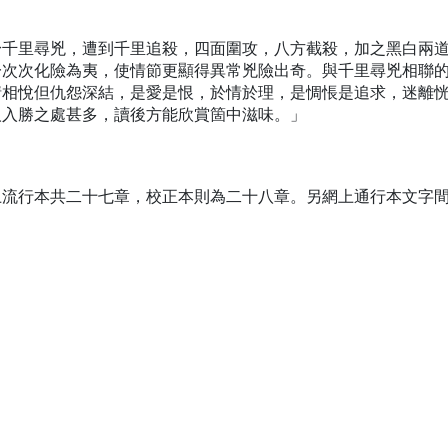
身千里尋兇，遭到千里追殺，四面圍攻，八方截殺，加之黑白兩
一次次化險為夷，使情節更顯得異常兇險出奇。與千里尋兇相聯
情相悅但仇怨深結，是愛是恨，於情於理，是惆悵是追求，迷離
人入勝之處甚多，讀後方能欣賞箇中滋味。」
上流行本共二十七章，校正本則為二十八章。另網上通行本文字