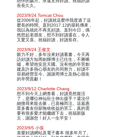
陪伴的歲月。永遠支持好讀。祝福好讀
長長久久。
2023/9/24 Tomcat Chou
從2006年起，好讀就這麼伴我度過了這
麼長的時間。直到2017.12的噩耗傳來，
我以為就此不再見好讀。直到今日，偶
然想起老朋友，想不到好讀還在，令人
又驚又喜。祝福好讀，好讀長存。
2023/9/24 王俊文
眼力不好，多年沒來好讀看書，今天再
訪好讀方知周劍輝博士已往生，不勝唏
噓，希望他安息天國。沒有他的辛苦創
建及許多熱心朋友的共同努力，好讀不
容易經營至今。謝謝周博士及熱心朋友
的辛勞貢獻！
2023/9/12 Charlotte Chang
想不到今天上網查看，好讀竟然復活
了，是哪位神仙壯士伸出援手？還沒仔
細搜尋來龍去脈，已喜極而泣。這嘉惠
眾多書友但卻無啥收益的苦工，真的需
要有很多愛才能繼續下去，祝福新版
主，謝謝您！好人一生平安！
2023/9/5 小張
喜愛好讀網站及電子書本 很多年月了。