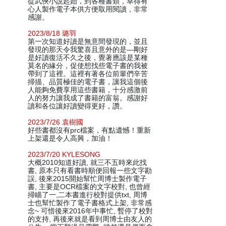
從武俠小說起始，到各種書類，幸得有
心人製作電子本供方便取用閱讀，非常
感謝。
2023/8/18 璐羽
第一次知道好讀是無意間發現的，並且
發現的那天令我驚喜且意外的是—剛好
是好讀復活不久之後，覺著應該是某種
莫名的緣分，促使想找些電子書的我被
帶到了這裡。這裡有著各位前輩們辛苦
掃描、品質極佳的電子書，讓我這個後
人能夠免費享用這些書籍，十分感激前
人的努力讓我成了書籍的富翁。感謝好
讀和各位讓好讀變得更好，讚。
2023/7/26 袁樹國
好些書都沒有prc檔案，有點遺憾！重新
上架還是令人高興，加油！
2023/7/20 KYLESONG
大概2010知道好讀, 就三不五時來此找
書, 原本只有看書時順便回報一些文字勘
誤, 後來2015開始幫忙周博士製作電子
書, 主要是OCR檔案的文字校對, 也曾經
掃瞄了一,二本書進行校對提供txt, 周博
士也幫忙製作了電子書格式上架, 非常感
念~ 可惜後來2016年中事忙, 暫停了校對
的支持, 再後來就是看到周博士由友人的