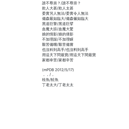
誰不尊祟？/誰不尊崇？
欺人大甚/欺人太甚
委實另人無法/委實令人無法
備森嚴如臨大/備森儼如臨大
黑道巨擎/黑道巨擘
血魔大掠/血魔大驚
娘的情影/娘的倩影
不加理踩/不加理睬
艱苦備嚐/艱苦備嘗
也沒科到高手/也沒料到高手
用這天下問最寶/用這天下間最寶
家都幸苦/家都辛苦
(mPDB 2012/5/17)
，，/，
桂魚/鮭魚
丁老太大/丁老太太