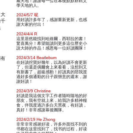
藏天地！謝謝每一位在幕後默默耕耘文
學天地的人。
道大
2024/5/7 呢
用好讀許多年了，感謝重新更新，也感
的千
謝大家的付出！
恍
2024/4/4 R
這里居然能找到哈維爾．西耶拉的書！
驚喜萬分！希望能讀到更多這位歷史小
說大師的作品！感恩每一位好讀團隊！
間有
2024/3/14 Beatlebum
在好讀挖寶好幾年，以為好讀不會更新
了，但還是偶爾會上來看看，沒想到又
有新書了，超級感動！好讀真的陪我渡
過好多個通勤的日子跟愜意的週末，謝
謝好讀！
2024/3/9 Christine
好讀是我這個文字工作者隨時隨地的好
朋友，我有空就上來，給我許多精神糧
食，伴我度過許多白天黑夜，有好讀，
真好！非常感謝幕後團隊。
2024/2/19 He Zhong
非常非常感谢好读，许多外面找不到的
书都在这里找到了，找书的过程，好读