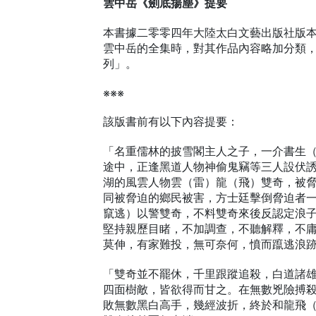
雲中岳《劍底揚塵》提要
本書據二零零四年大陸太白文藝出版社版
雲中岳的全集時，對其作品內容略加分類
列」。
※※※
該版書前有以下內容提要：
「名重儒林的披雪閣主人之子，一介書生
途中，正逢黑道人物神偷鬼竊等三人設伏
湖的風雲人物雲（雷）龍（飛）雙奇，被
同被脅迫的鄉民被害，方士廷擊倒脅迫者
竄逃）以警雙奇，不料雙奇來後反認定浪
堅持親歷目睹，不加調查，不聽解釋，不
莫伸，有家難投，無可奈何，憤而躥逃浪
「雙奇並不罷休，千里跟蹤追殺，白道諸
四面樹敵，皆欲得而甘之。在無數兇險搏
敗無數黑白高手，幾經波折，終於和龍飛