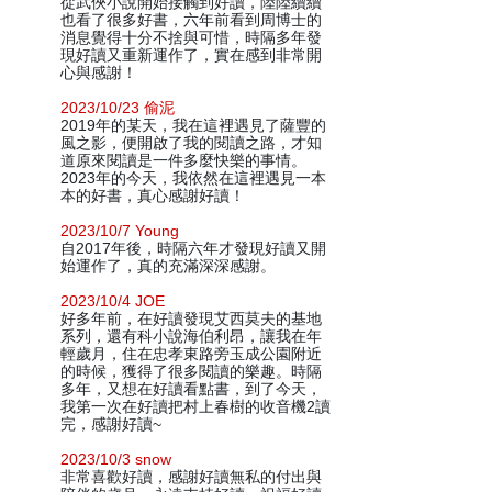
從武俠小說開始接觸到好讀，陸陸續續
也看了很多好書，六年前看到周博士的
消息覺得十分不捨與可惜，時隔多年發
現好讀又重新運作了，實在感到非常開
心與感謝！
2023/10/23 偷泥
2019年的某天，我在這裡遇見了薩豐的
風之影，便開啟了我的閱讀之路，才知
道原來閱讀是一件多麼快樂的事情。
2023年的今天，我依然在這裡遇見一本
本的好書，真心感謝好讀！
2023/10/7 Young
自2017年後，時隔六年才發現好讀又開
始運作了，真的充滿深深感謝。
2023/10/4 JOE
好多年前，在好讀發現艾西莫夫的基地
系列，還有科小說海伯利昂，讓我在年
輕歲月，住在忠孝東路旁玉成公園附近
的時候，獲得了很多閱讀的樂趣。時隔
多年，又想在好讀看點書，到了今天，
我第一次在好讀把村上春樹的收音機2讀
完，感謝好讀~
2023/10/3 snow
非常喜歡好讀，感謝好讀無私的付出與