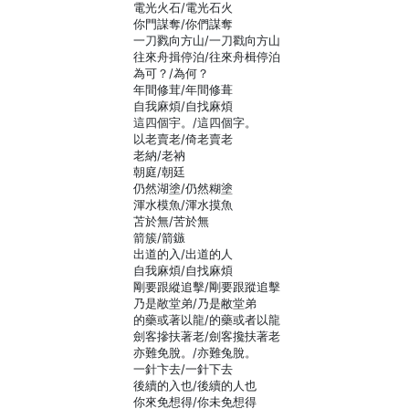
電光火石/電光石火
你門謀奪/你們謀奪
一刀戮向方山/一刀戳向方山
往來舟揖停泊/往來舟楫停泊
為可？/為何？
年間修茸/年間修葺
自我麻煩/自找麻煩
這四個宇。/這四個字。
以老賣老/倚老賣老
老納/老衲
朝庭/朝廷
仍然湖塗/仍然糊塗
渾水模魚/渾水摸魚
苫於無/苦於無
箭簇/箭鏃
出道的入/出道的人
自我麻煩/自找麻煩
剛要跟縱追擊/剛要跟蹤追擊
乃是敞堂弟/乃是敝堂弟
的藥或著以龍/的藥或者以龍
劍客摻扶著老/劍客攙扶著老
亦難免脫。/亦難兔脫。
一針卞去/一針下去
後續的入也/後續的人也
你來免想得/你未免想得