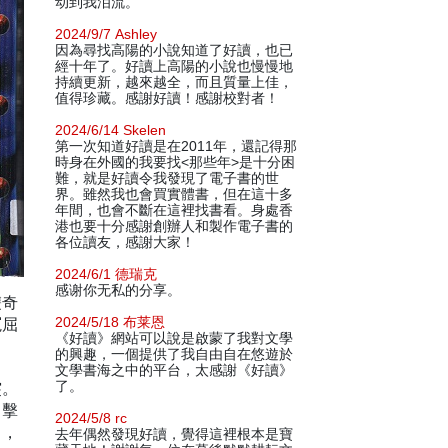
动到我泪流。
2024/9/7 Ashley
因為尋找高陽的小說知道了好讀，也已
經十年了。好讀上高陽的小說也慢慢地
持續更新，越來越全，而且質量上佳，
值得珍藏。感謝好讀！感謝校對者！
2024/6/14 Skelen
第一次知道好讀是在2011年，還記得那
時身在外國的我要找<那些年>是十分困
難，就是好讀令我發現了電子書的世
界。雖然我也會買實體書，但在這十多
年間，也會不斷在這裡找書看。身處香
港也要十分感謝創辦人和製作電子書的
各位讀友，感謝大家！
2024/6/1 德瑞克
感谢你无私的分享。
雙奇
冤屈
2024/5/18 布莱恩
《好讀》網站可以說是啟蒙了我對文學
的興趣，一個提供了我自由自在悠遊於
文學書海之中的平台，太感謝《好讀》
突。
了。
，擊
2024/5/8 rc
白，
去年偶然發現好讀，覺得這裡根本是寶