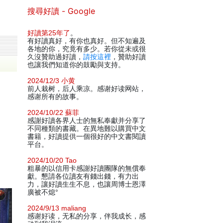
搜尋好讀 - Google
好讀第25年了
。
有好讀真好，有你也真好。但不知遍及
各地的你，究竟有多少。若你從未或很
久沒贊助過好讀，
請按這裡
，贊助好讀
也讓我們知道你的鼓勵與支持。
2024/12/3 小黄
前人栽树，后人乘凉。感谢好读网站，
感谢所有的故事。
2024/10/22 蘇菲
感謝好讀各界人士的無私奉獻并分享了
不同種類的書藏。在異地難以購買中文
書籍，好讀提供一個很好的中文書閱讀
平台。
2024/10/20 Tao
粗暴的以信用卡感謝好讀團隊的無償奉
獻。懇請各位讀友有錢出錢，有力出
力，讓好讀生生不息，也讓周博士恩澤
廣被不熄°
2024/9/13 maliang
感谢好读，无私的分享，伴我成长，感