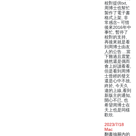
校對提供txt,
周博士也幫忙
製作了電子書
格式上架, 非
常感念~ 可惜
後來2016年中
事忙, 暫停了
校對的支持,
再後來就是看
到周博士由友
人的公告....當
下難過且震驚,
雖然還是偶而
會上好讀看看,
但是看到周博
士曾經的發文
還是心中不捨,
終於, 今天久
違的上線,看到
新版主的通知,
開心不已, 也
希望周博士在
天上也是同樣
歡欣.
2023/7/18
Mac
翻書抽屜內的