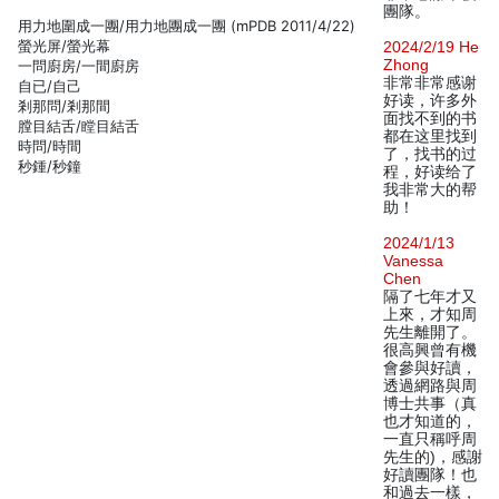
團隊。
用力地圍成一團/用力地團成一團 (mPDB 2011/4/22)
螢光屏/螢光幕
2024/2/19 He
Zhong
一問廚房/一間廚房
非常非常感谢
自已/自己
好读，许多外
剎那問/剎那間
面找不到的书
膛目結舌/瞠目結舌
都在这里找到
時問/時間
了，找书的过
秒鍾/秒鐘
程，好读给了
我非常大的帮
助！
2024/1/13
Vanessa
Chen
隔了七年才又
上來，才知周
先生離開了。
很高興曾有機
會參與好讀，
透過網路與周
博士共事（真
也才知道的，
一直只稱呼周
先生的)，感謝
好讀團隊！也
和過去一樣，