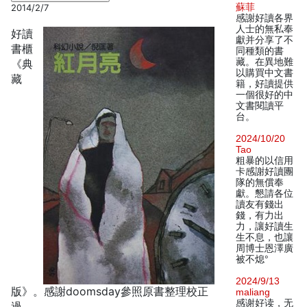
蘇菲
2014/2/7
感謝好讀各界
人士的無私奉
好讀
獻并分享了不
書櫃
同種類的書
藏。在異地難
《典
以購買中文書
藏
籍，好讀提供
一個很好的中
文書閱讀平
台。
2024/10/20
Tao
粗暴的以信用
卡感謝好讀團
隊的無償奉
獻。懇請各位
讀友有錢出
錢，有力出
力，讓好讀生
生不息，也讓
周博士恩澤廣
被不熄°
2024/9/13
版》。感謝doomsday參照原書整理校正
maliang
感谢好读，无
過。