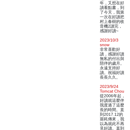
年，又想在好
讀看點書，到
了今天，我第
一次在好讀把
村上春樹的收
音機2讀完，
感謝好讀~
2023/10/3
snow
非常喜歡好
讀，感謝好讀
無私的付出與
陪伴的歲月。
永遠支持好
讀。祝福好讀
長長久久。
2023/9/24
Tomcat Chou
從2006年起，
好讀就這麼伴
我度過了這麼
長的時間。直
到2017.12的
噩耗傳來，我
以為就此不再
見好讀。直到