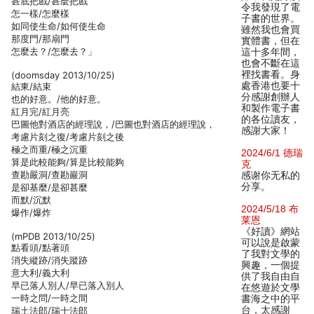
甚底把戲/甚麼把戲
令我發現了電
怎一樣/怎麼樣
子書的世界。
如同使生命/如何使生命
雖然我也會買
那度門/那扇門
實體書，但在
怎麼去？/怎麼去？」
這十多年間，
也會不斷在這
裡找書看。身
(doomsday 2013/10/25)
處香港也要十
結東/結束
分感謝創辦人
也的好意。/他的好意。
和製作電子書
紅月完/紅月亮
的各位讀友，
巴圖他對酒店的經理說，/巴圖也對酒店的經理說，
感謝大家！
考慮片刻之復/考慮片刻之後
極之而重/極之沉重
2024/6/1 德瑞
算是此較能夠/算是比較能夠
克
查勘嚴洞/查勘巖洞
感谢你无私的
分享。
是卻基麼/是卻甚麼
而默/沉默
2024/5/18 布
爆作/爆炸
莱恩
《好讀》網站
(mPDB 2013/10/25)
可以說是啟蒙
點看頭/點著頭
了我對文學的
消失縱跡/消失蹤跡
興趣，一個提
意大利/義大利
供了我自由自
早已落人別人/早已落入別人
在悠遊於文學
一時之問/一時之間
書海之中的平
台，太感謝
瑞土法郎/瑞士法郎