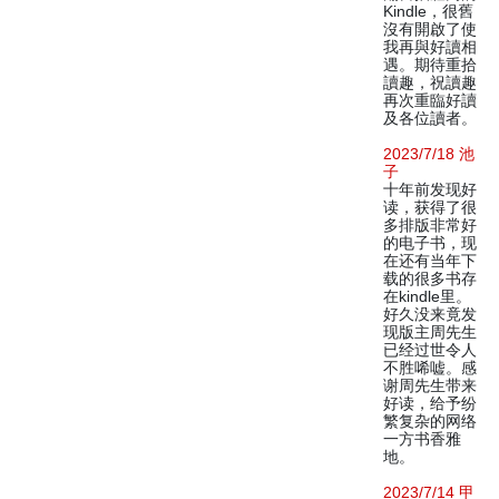
Kindle，很舊
沒有開啟了使
我再與好讀相
遇。期待重拾
讀趣，祝讀趣
再次重臨好讀
及各位讀者。
2023/7/18 池
子
十年前发现好
读，获得了很
多排版非常好
的电子书，现
在还有当年下
载的很多书存
在kindle里。
好久没来竟发
现版主周先生
已经过世令人
不胜唏嘘。感
谢周先生带来
好读，给予纷
繁复杂的网络
一方书香雅
地。
2023/7/14 甲