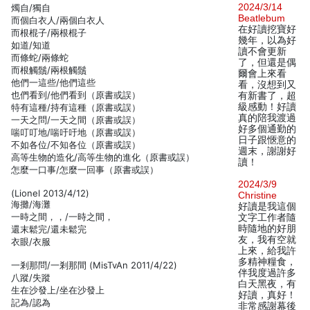
2024/3/14
燭自/獨自
Beatlebum
而個白衣人/兩個白衣人
在好讀挖寶好
而根棍子/兩根棍子
幾年，以為好
如道/知道
讀不會更新
而條蛇/兩條蛇
了，但還是偶
而根觸鬚/兩根觸鬚
爾會上來看
他們一這些/他們這些
看，沒想到又
也們看到/他們看到（原書或誤）
有新書了，超
級感動！好讀
特有這種/持有這種（原書或誤）
真的陪我渡過
一天之問/一天之間（原書或誤）
好多個通勤的
喘叮叮地/喘吁吁地（原書或誤）
日子跟愜意的
不如各位/不知各位（原書或誤）
週末，謝謝好
高等生物的造化/高等生物的進化（原書或誤）
讀！
怎麼一口事/怎麼一回事（原書或誤）
2024/3/9
(Lionel 2013/4/12)
Christine
海攤/海灘
好讀是我這個
一時之間，，/一時之間，
文字工作者隨
時隨地的好朋
還末鬆完/還未鬆完
友，我有空就
衣眼/衣服
上來，給我許
多精神糧食，
一剎那問/一剎那間 (MisTvAn 2011/4/22)
伴我度過許多
八蹤/失蹤
白天黑夜，有
生在沙發上/坐在沙發上
好讀，真好！
記為/認為
非常感謝幕後