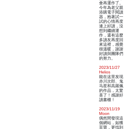
會再運作了。
今年為老父親
添購電子閱讀
器，抱著試一
試的心情再度
連上好讀，沒
想到繼續運
作，還有這麼
多讀友再度回
來這裡，感覺
很溫暖，謝謝
好讀與團隊們
的努力。
2023/11/27
Helios
能在这里发现
赤川次郎、鬼
马星和高羅佩
的作品，太驚
喜了！感謝好
讀書櫃！
2023/11/19
Moon
偶然間發現這
個網站，如獲
至寶，更找到