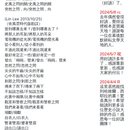
《好讀》了。
史萬之問的關/史萬之間的關
突然之問，向/突然之間，向
2024/5/8 rc
去年偶然發現
(Lin Lee 2013/10/25)
好讀，覺得這
（依風雲時代版勘誤）
裡根本是寶藏
曾到哪裏去來？/曾到哪裏去了？
天地！謝謝每
將那人的耳架/將那人的耳朵
一位在幕後默
電視機的從光屏/電視機的螢光幕
默耕耘文學天
從小看到人/從小看到的
地的人。
不過此我遲來/不過比我遲來
2024/5/7 呢
最好肯定正一些/最好肯定一些
用好讀許多年
發出「鳴嗚」聲來/發出「嗚嗚」聲來
了，感謝重新
忽然之問/忽然之間
更新，也感謝
尖尖的牛齒/尖尖的牙齒
大家的付出！
心中不如有/心中不知有
剎那之問/剎那之間
2024/4/4 R
傳來了而下/傳來了兩下
這里居然能找
到哈維爾．西
不如該怎樣/不知該怎樣
耶拉的書！驚
此賽中兩隊/比賽中兩隊
喜萬分！希望
觀眾和警察之問/觀眾和警察之間
能讀到更多這
我們來著看/我們來看看
位歷史小說大
坳斷/拗斷
師的作品！感
自衣人/白衣人
恩每一位好讀
瞥著雙眉/蹙著雙眉
團隊！
請出口/講出口