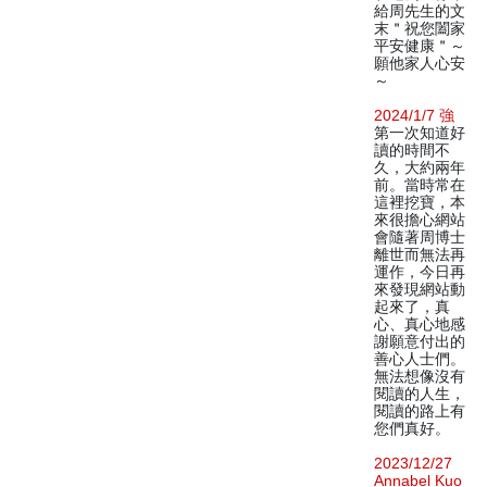
給周先生的文
末＂祝您闔家
平安健康＂～
願他家人心安
～
2024/1/7 強
第一次知道好
讀的時間不
久，大約兩年
前。當時常在
這裡挖寶，本
來很擔心網站
會隨著周博士
離世而無法再
運作，今日再
來發現網站動
起來了，真
心、真心地感
謝願意付出的
善心人士們。
無法想像沒有
閱讀的人生，
閱讀的路上有
您們真好。
2023/12/27
Annabel Kuo