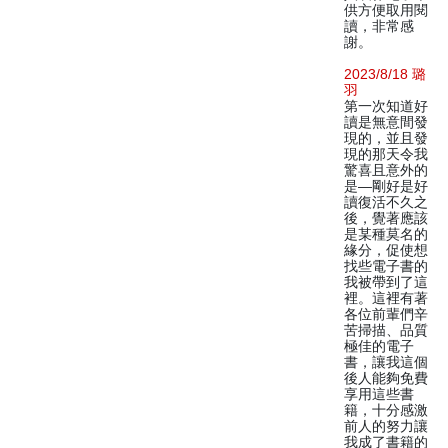
供方便取用閱
讀，非常感
謝。
2023/8/18 璐
羽
第一次知道好
讀是無意間發
現的，並且發
現的那天令我
驚喜且意外的
是—剛好是好
讀復活不久之
後，覺著應該
是某種莫名的
緣分，促使想
找些電子書的
我被帶到了這
裡。這裡有著
各位前輩們辛
苦掃描、品質
極佳的電子
書，讓我這個
後人能夠免費
享用這些書
籍，十分感激
前人的努力讓
我成了書籍的