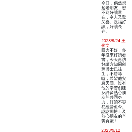
今日，偶然想
起老朋友，想
不到好讀還
在，令人又驚
又喜。祝福好
讀，好讀長
存。
2023/9/24 王
俊文
眼力不好，多
年沒來好讀看
書，今天再訪
好讀方知周劍
輝博士已往
生，不勝唏
噓，希望他安
息天國。沒有
他的辛苦創建
及許多熱心朋
友的共同努
力，好讀不容
易經營至今。
謝謝周博士及
熱心朋友的辛
勞貢獻！
2023/9/12