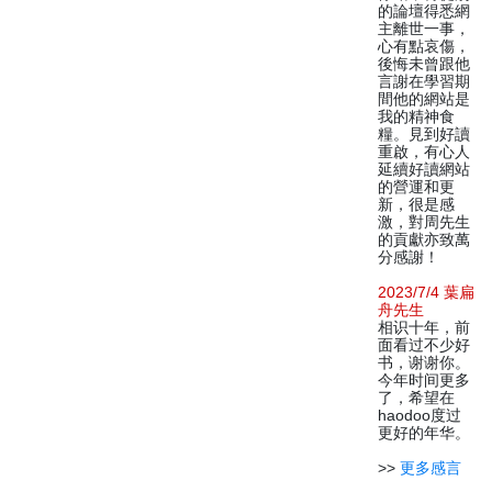
的論壇得悉網
主離世一事，
心有點哀傷，
後悔未曾跟他
言謝在學習期
間他的網站是
我的精神食
糧。見到好讀
重啟，有心人
延續好讀網站
的營運和更
新，很是感
激，對周先生
的貢獻亦致萬
分感謝！
2023/7/4 葉扁
舟先生
相识十年，前
面看过不少好
书，谢谢你。
今年时间更多
了，希望在
haodoo度过
更好的年华。
>>
更多感言