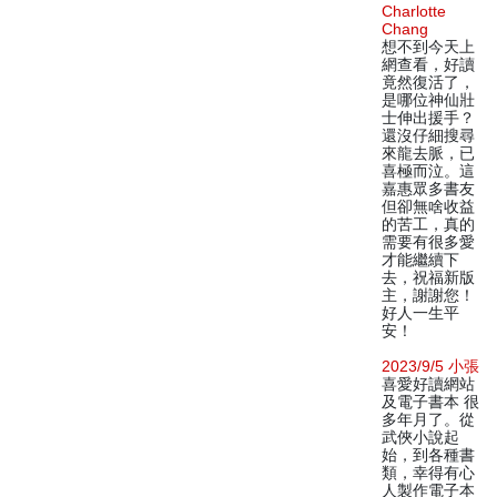
Charlotte
Chang
想不到今天上
網查看，好讀
竟然復活了，
是哪位神仙壯
士伸出援手？
還沒仔細搜尋
來龍去脈，已
喜極而泣。這
嘉惠眾多書友
但卻無啥收益
的苦工，真的
需要有很多愛
才能繼續下
去，祝福新版
主，謝謝您！
好人一生平
安！
2023/9/5 小張
喜愛好讀網站
及電子書本 很
多年月了。從
武俠小說起
始，到各種書
類，幸得有心
人製作電子本