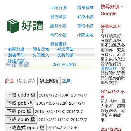
搜尋好讀 -
世紀百強
隨身智囊
Google
歷史煙雲
武俠小說
懸疑小說
言情小說
好讀第25年
了
。
奇幻小說
小說園地
有好讀真好，
有你也真好。
有聲書籍
但不知遍及各
有關好讀
讀友需知
勘誤需知
地的你，究竟
有多少。若你
製書需知
分工輸入
支持好讀
從未或很久沒
聯絡好讀
贊助過好讀，
奇幻小說 書目
請按這裡
，贊
助好讀也讓我
們知道你的鼓
倪匡
《紅月亮》
說明
勵與支持。
2024/12/3 小
2011/4/22 (189K) 2014/2/7
黄
前人栽树，后
2002/10/5 (182K) 2014/2/7
人乘凉。感谢
好读网站，感
2011/4/22 (176K) 2014/2/7
谢所有的故
2011/4/22 (122K) 2014/2/7
事。
2013/4/12 (123K)
2024/10/22