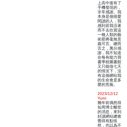
上高中後有了
手機發現的，
非常感謝。我
本身是個很愛
閱讀的人，我
感到若我活著
而不去欣賞這
一種人類的藝
術那將毫無意
義可言。總而
言之，萬分感
謝，我不知道
在每有能力買
書學校圖書館
又只能借七天
的情況下，沒
有這個網站我
的生命會是多
麼的荒蕪。
2023/12/12
Yumi
幾年前偶然得
知周博士離世
的消息，來到
好讀網站總會
覺得有點悵
然，也以為不