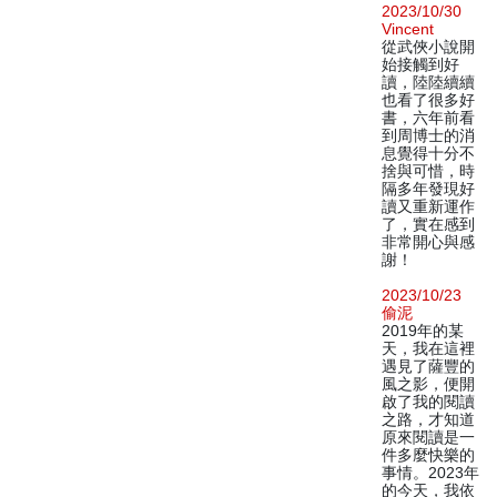
2023/10/30
Vincent
從武俠小說開
始接觸到好
讀，陸陸續續
也看了很多好
書，六年前看
到周博士的消
息覺得十分不
捨與可惜，時
隔多年發現好
讀又重新運作
了，實在感到
非常開心與感
謝！
2023/10/23
偷泥
2019年的某
天，我在這裡
遇見了薩豐的
風之影，便開
啟了我的閱讀
之路，才知道
原來閱讀是一
件多麼快樂的
事情。2023年
的今天，我依