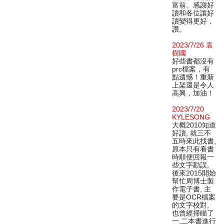
富翁。感謝好
讀和各位讓好
讀變得更好，
讚。
2023/7/26 袁
樹國
好些書都沒有
prc檔案，有
點遺憾！重新
上架還是令人
高興，加油！
2023/7/20
KYLESONG
大概2010知道
好讀, 就三不
五時來此找書,
原本只有看書
時順便回報一
些文字勘誤,
後來2015開始
幫忙周博士製
作電子書, 主
要是OCR檔案
的文字校對,
也曾經掃瞄了
一,二本書進行