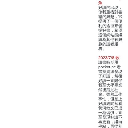
魚
好讀的出現，
使我重措對書
籍的興趣，它
提供了一個便
利的途徑來發
掘好書，希望
這個網站能繼
續為其他有興
趣的讀者服
務。
2023/7/8 歌
讀書時期用
pocket pc 看
書持資源發現
了好讀，然後
好讀一直陪伴
我至大學畢業
然後踏足社
會。雖然工作
事忙，但是上
好讀網閒逛看
黃河散文已成
一種習慣，直
至發現好讀不
再更新，繼而
停站，再從別