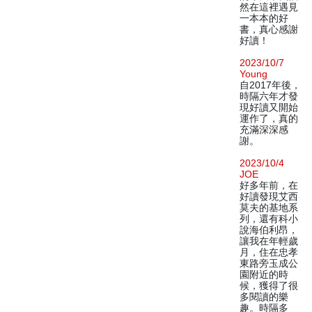
然在這裡遇見
一本本的好
書，真心感謝
好讀！
2023/10/7
Young
自2017年後，
時隔六年才發
現好讀又開始
運作了，真的
充滿深深感
謝。
2023/10/4
JOE
好多年前，在
好讀發現艾西
莫夫的基地系
列，還有科小
說海伯利昂，
讓我在年輕歲
月，住在忠孝
東路旁玉成公
園附近的時
候，獲得了很
多閱讀的樂
趣。時隔多