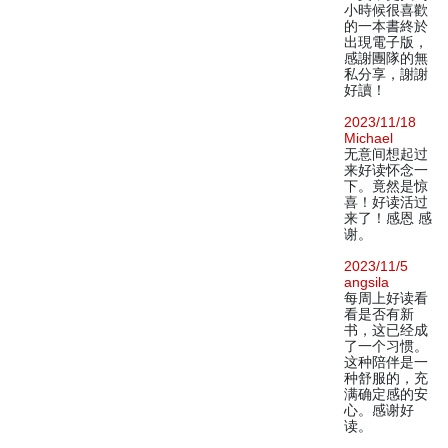
小時候很喜歡
的一本書終於
出現電子版，
感謝團隊的無
私分享，謝謝
好讀！
2023/11/18
Michael
无意间想起过
来好读怀念一
下。竟然是惊
喜！好读活过
来了！感恩 感
谢。
2023/11/5
angsila
每周上好读看
看是否有新
书，这已经成
了一个习惯。
这种陪伴是一
种舒服的，充
满确定感的安
心。感谢好
读。