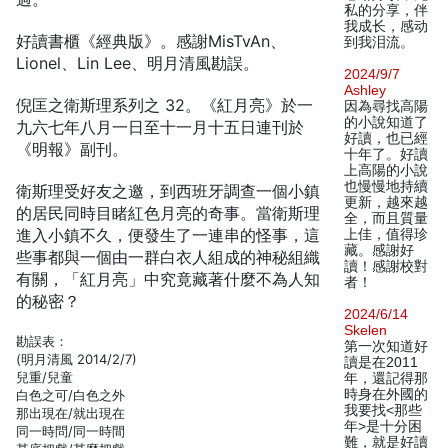
私的分享，伴
我成长，感动
好讀書櫃《經典版》。感謝MisTvAn、
到我泪流。
Lionel、Lin Lee、明月清風勘誤。
2024/9/7
Ashley
倪匡之衛斯理系列之 32。《紅月亮》於一
因為尋找高陽
的小說知道了
九六七年八月一日至十一月十五日連刊於
好讀，也已經
《明報》副刊。
十年了。好讀
上高陽的小說
也慢慢地持續
衛斯理受好友之邀，到西班牙調查一個小鎮
更新，越來越
的居民同時目睹紅色月亮的奇事。當衛斯理
全，而且質量
進入小鎮不久，便發生了一連串的怪事，這
上佳，值得珍
藏。感謝好
些事都與一個由一群白衣人組成的神秘組織
讀！感謝校對
有關，「紅月亮」中究竟藏著什麼不為人知
者！
的秘密？
2024/6/14
Skelen
勘誤表：
第一次知道好
(明月清風 2014/2/7)
讀是在2011
兒重/兒童
年，還記得那
時身在外國的
白色之可/白色之外
我要找<那些
那出現在/就出現在
年>是十分困
同一時問/同一時間
難，就是好讀