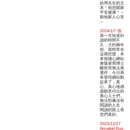
給周先生的文
末＂祝您闔家
平安健康＂～
願他家人心安
～
2024/1/7 強
第一次知道好
讀的時間不
久，大約兩年
前。當時常在
這裡挖寶，本
來很擔心網站
會隨著周博士
離世而無法再
運作，今日再
來發現網站動
起來了，真
心、真心地感
謝願意付出的
善心人士們。
無法想像沒有
閱讀的人生，
閱讀的路上有
您們真好。
2023/12/27
Annabel Kuo