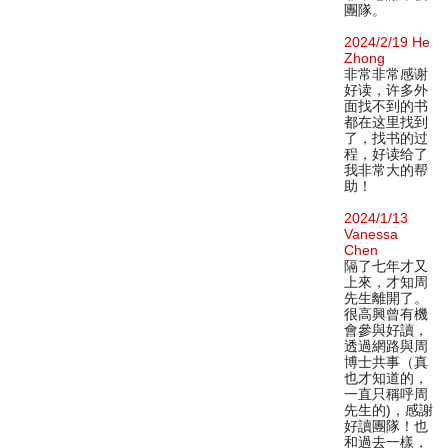
團隊。
2024/2/19 He
Zhong
非常非常感谢
好读，许多外
面找不到的书
都在这里找到
了，找书的过
程，好读给了
我非常大的帮
助！
2024/1/13
Vanessa
Chen
隔了七年才又
上來，才知周
先生離開了。
很高興曾有機
會參與好讀，
透過網路與周
博士共事（真
也才知道的，
一直只稱呼周
先生的)，感謝
好讀團隊！也
和過去一樣，