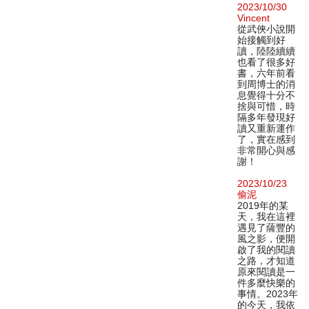
2023/10/30
Vincent
從武俠小說開
始接觸到好
讀，陸陸續續
也看了很多好
書，六年前看
到周博士的消
息覺得十分不
捨與可惜，時
隔多年發現好
讀又重新運作
了，實在感到
非常開心與感
謝！
2023/10/23
偷泥
2019年的某
天，我在這裡
遇見了薩豐的
風之影，便開
啟了我的閱讀
之路，才知道
原來閱讀是一
件多麼快樂的
事情。2023年
的今天，我依