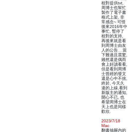
校對提供txt,
周博士也幫忙
製作了電子書
格式上架, 非
常感念~ 可惜
後來2016年中
事忙, 暫停了
校對的支持,
再後來就是看
到周博士由友
人的公告....當
下難過且震驚,
雖然還是偶而
會上好讀看看,
但是看到周博
士曾經的發文
還是心中不捨,
終於, 今天久
違的上線,看到
新版主的通知,
開心不已, 也
希望周博士在
天上也是同樣
歡欣.
2023/7/18
Mac
翻書抽屜內的