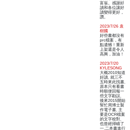
富翁。感謝好
讀和各位讓好
讀變得更好，
讚。
2023/7/26 袁
樹國
好些書都沒有
prc檔案，有
點遺憾！重新
上架還是令人
高興，加油！
2023/7/20
KYLESONG
大概2010知道
好讀, 就三不
五時來此找書,
原本只有看書
時順便回報一
些文字勘誤,
後來2015開始
幫忙周博士製
作電子書, 主
要是OCR檔案
的文字校對,
也曾經掃瞄了
一,二本書進行