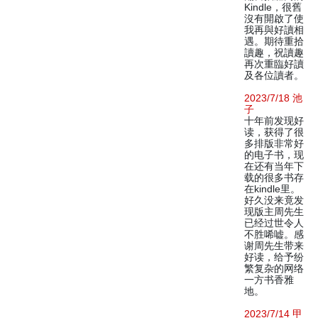
Kindle，很舊
沒有開啟了使
我再與好讀相
遇。期待重拾
讀趣，祝讀趣
再次重臨好讀
及各位讀者。
2023/7/18 池
子
十年前发现好
读，获得了很
多排版非常好
的电子书，现
在还有当年下
载的很多书存
在kindle里。
好久没来竟发
现版主周先生
已经过世令人
不胜唏嘘。感
谢周先生带来
好读，给予纷
繁复杂的网络
一方书香雅
地。
2023/7/14 甲