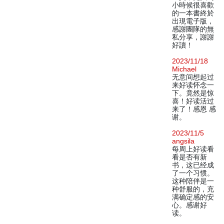
小時候很喜歡
的一本書終於
出現電子版，
感謝團隊的無
私分享，謝謝
好讀！
2023/11/18
Michael
无意间想起过
来好读怀念一
下。竟然是惊
喜！好读活过
来了！感恩 感
谢。
2023/11/5
angsila
每周上好读看
看是否有新
书，这已经成
了一个习惯。
这种陪伴是一
种舒服的，充
满确定感的安
心。感谢好
读。