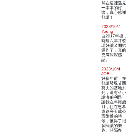
然在這裡遇見
一本本的好
書，真心感謝
好讀！
2023/10/7
Young
自2017年後，
時隔六年才發
現好讀又開始
運作了，真的
充滿深深感
謝。
2023/10/4
JOE
好多年前，在
好讀發現艾西
莫夫的基地系
列，還有科小
說海伯利昂，
讓我在年輕歲
月，住在忠孝
東路旁玉成公
園附近的時
候，獲得了很
多閱讀的樂
趣。時隔多