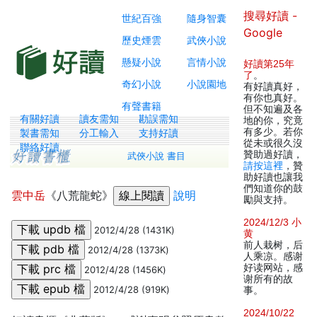
搜尋好讀 -
世紀百強
隨身智囊
Google
歷史煙雲
武俠小說
懸疑小說
言情小說
好讀第25年
了
。
奇幻小說
小說園地
有好讀真好，
有你也真好。
有聲書籍
但不知遍及各
有關好讀
讀友需知
勘誤需知
地的你，究竟
有多少。若你
製書需知
分工輸入
支持好讀
從未或很久沒
聯絡好讀
贊助過好讀，
武俠小說 書目
請按這裡
，贊
助好讀也讓我
們知道你的鼓
雲中岳
《八荒龍蛇》
說明
勵與支持。
2024/12/3 小
2012/4/28 (1431K)
黄
前人栽树，后
2012/4/28 (1373K)
人乘凉。感谢
好读网站，感
2012/4/28 (1456K)
谢所有的故
2012/4/28 (919K)
事。
2024/10/22