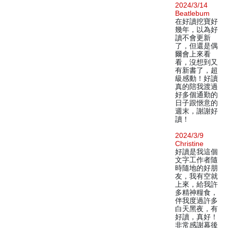
2024/3/14
Beatlebum
在好讀挖寶好
幾年，以為好
讀不會更新
了，但還是偶
爾會上來看
看，沒想到又
有新書了，超
級感動！好讀
真的陪我渡過
好多個通勤的
日子跟愜意的
週末，謝謝好
讀！
2024/3/9
Christine
好讀是我這個
文字工作者隨
時隨地的好朋
友，我有空就
上來，給我許
多精神糧食，
伴我度過許多
白天黑夜，有
好讀，真好！
非常感謝幕後