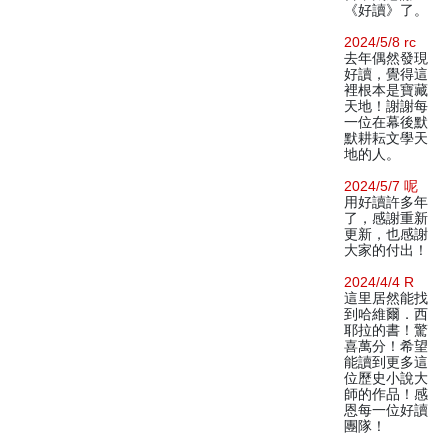
《好讀》了。
2024/5/8 rc
去年偶然發現
好讀，覺得這
裡根本是寶藏
天地！謝謝每
一位在幕後默
默耕耘文學天
地的人。
2024/5/7 呢
用好讀許多年
了，感謝重新
更新，也感謝
大家的付出！
2024/4/4 R
這里居然能找
到哈維爾．西
耶拉的書！驚
喜萬分！希望
能讀到更多這
位歷史小說大
師的作品！感
恩每一位好讀
團隊！