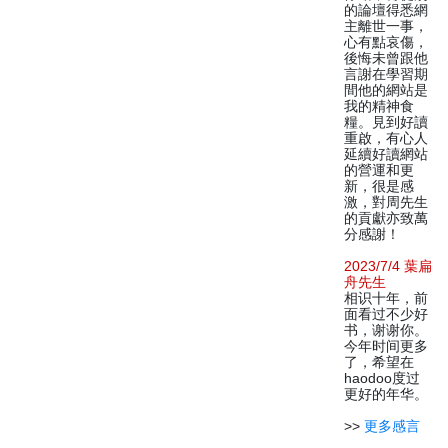
的論壇得悉網
主離世一事，
心有點哀傷，
後悔未曾跟他
言謝在學習期
間他的網站是
我的精神食
糧。見到好讀
重啟，有心人
延續好讀網站
的營運和更
新，很是感
激，對周先生
的貢獻亦致萬
分感謝！
2023/7/4 葉扁
舟先生
相识十年，前
面看过不少好
书，谢谢你。
今年时间更多
了，希望在
haodoo度过
更好的年华。
>>
更多感言