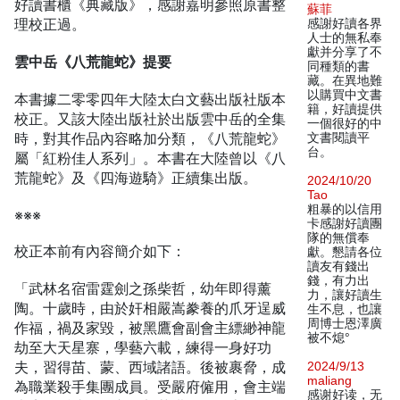
好讀書櫃《典藏版》，感謝嘉明參照原書整
蘇菲
理校正過。
感謝好讀各界
人士的無私奉
獻并分享了不
雲中岳《八荒龍蛇》提要
同種類的書
藏。在異地難
以購買中文書
本書據二零零四年大陸太白文藝出版社版本
籍，好讀提供
校正。又該大陸出版社於出版雲中岳的全集
一個很好的中
時，對其作品內容略加分類，《八荒龍蛇》
文書閱讀平
台。
屬「紅粉佳人系列」。本書在大陸曾以《八
荒龍蛇》及《四海遊騎》正續集出版。
2024/10/20
Tao
粗暴的以信用
※※※
卡感謝好讀團
隊的無償奉
校正本前有內容簡介如下：
獻。懇請各位
讀友有錢出
錢，有力出
「武林名宿雷霆劍之孫柴哲，幼年即得薰
力，讓好讀生
陶。十歲時，由於奸相嚴嵩豢養的爪牙逞威
生不息，也讓
周博士恩澤廣
作福，禍及家毀，被黑鷹會副會主縹緲神龍
被不熄°
劫至大天星寨，學藝六載，練得一身好功
夫，習得苗、蒙、西域諸語。後被裹脅，成
2024/9/13
maliang
為職業殺手集團成員。受嚴府僱用，會主端
感谢好读，无