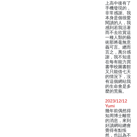
上高中後有了
手機發現的，
非常感謝。我
本身是個很愛
閱讀的人，我
感到若我活著
而不去欣賞這
一種人類的藝
術那將毫無意
義可言。總而
言之，萬分感
謝，我不知道
在每有能力買
書學校圖書館
又只能借七天
的情況下，沒
有這個網站我
的生命會是多
麼的荒蕪。
2023/12/12
Yumi
幾年前偶然得
知周博士離世
的消息，來到
好讀網站總會
覺得有點悵
然，也以為不