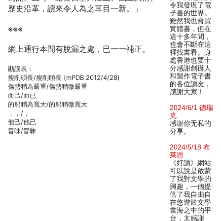
令我發現了電
歷史沿革，讀來令人為之耳目一新。」
子書的世界。
雖然我也會買
※※※
實體書，但在
這十多年間，
也會不斷在這
網上通行本間有脫漏之處，已一一補正。
裡找書看。身
處香港也要十
分感謝創辦人
勘誤表：
和製作電子書
瘦削碩長/瘦削頎長 (mPDB 2012/4/28)
的各位讀友，
傷勢稍為嚴重/傷勢稍微嚴重
感謝大家！
而己/而已
的船稍為寬大/的船稍微寬大
2024/6/1 德瑞
，，/，
克
他己/他已
感谢你无私的
冒味/冒昧
分享。
2024/5/18 布
莱恩
《好讀》網站
可以說是啟蒙
了我對文學的
興趣，一個提
供了我自由自
在悠遊於文學
書海之中的平
台，太感謝