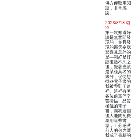
供方便取用閱
讀，非常感
謝。
2023/8/18 璐
羽
第一次知道好
讀是無意間發
現的，並且發
現的那天令我
驚喜且意外的
是—剛好是好
讀復活不久之
後，覺著應該
是某種莫名的
緣分，促使想
找些電子書的
我被帶到了這
裡。這裡有著
各位前輩們辛
苦掃描、品質
極佳的電子
書，讓我這個
後人能夠免費
享用這些書
籍，十分感激
前人的努力讓
我成了書籍的