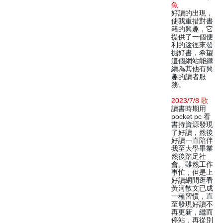
魚
好讀的出現，
使我重措對書
籍的興趣，它
提供了一個便
利的途徑來發
掘好書，希望
這個網站能繼
續為其他有興
趣的讀者服
務。
2023/7/8 歌
讀書時期用
pocket pc 看
書持資源發現
了好讀，然後
好讀一直陪伴
我至大學畢業
然後踏足社
會。雖然工作
事忙，但是上
好讀網閒逛看
黃河散文已成
一種習慣，直
至發現好讀不
再更新，繼而
停站，再從別