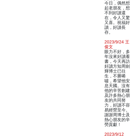
今日，偶然想
起老朋友，想
不到好讀還
在，令人又驚
又喜。祝福好
讀，好讀長
存。
2023/9/24 王
俊文
眼力不好，多
年沒來好讀看
書，今天再訪
好讀方知周劍
輝博士已往
生，不勝唏
噓，希望他安
息天國。沒有
他的辛苦創建
及許多熱心朋
友的共同努
力，好讀不容
易經營至今。
謝謝周博士及
熱心朋友的辛
勞貢獻！
2023/9/12