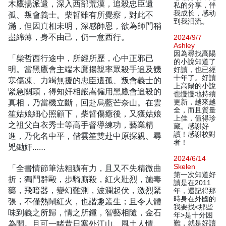
木鷹揚派遣，深入西部荒漠，追殺忠臣遺
私的分享，伴
我成长，感动
孤、叛會義士。柴哲雖有所覺察，對此不
到我泪流。
滿，但因真相未明，深感師恩，欲為師門稍
盡綿薄，身不由己，仍一意西行。
2024/9/7
Ashley
因為尋找高陽
「柴哲西行途中，所經所歷，心中正邪已
的小說知道了
明。當黑鷹會主端木鷹揚親率眾殺手追及饑
好讀，也已經
十年了。好讀
寒傷凍、力竭無援的忠臣遺孤、叛會義士的
上高陽的小說
緊急關頭，得知奸相嚴嵩僱用黑鷹會追殺的
也慢慢地持續
真相，乃當機立斷，回赴烏藍芒奈山。在雲
更新，越來越
全，而且質量
笙姑娘細心照顧下，柴哲傷癒後，又獲姑娘
上佳，值得珍
之祖父白衣秀士等高手督導練功，藝業精
藏。感謝好
讀！感謝校對
進，乃化名中平，偕雲笙雙赴中原探親、尋
者！
兇鋤奸……
2024/6/14
Skelen
「全書情節筆法粗獷有力，且又不失精微曲
第一次知道好
折；獨鬥群毆，步騎廝殺，紅火壯烈，施毒
讀是在2011
藥，飛暗器，變幻難測，波瀾起伏，激烈緊
年，還記得那
時身在外國的
張，不僅熱鬧紅火，也諧趣叢生；且令人體
我要找<那些
味到義之所歸，情之所鍾，智藝相隨，金石
年>是十分困
為開。且可一睹昔日塞外江山、風土人情、
難，就是好讀