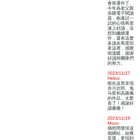
會再運作了。
今年為老父親
添購電子閱讀
器，抱著試一
試的心情再度
連上好讀，沒
想到繼續運
作，還有這麼
多讀友再度回
來這裡，感覺
很溫暖，謝謝
好讀與團隊們
的努力。
2023/11/27
Helios
能在这里发现
赤川次郎、鬼
马星和高羅佩
的作品，太驚
喜了！感謝好
讀書櫃！
2023/11/19
Moon
偶然間發現這
個網站，如獲
至寶，更找到