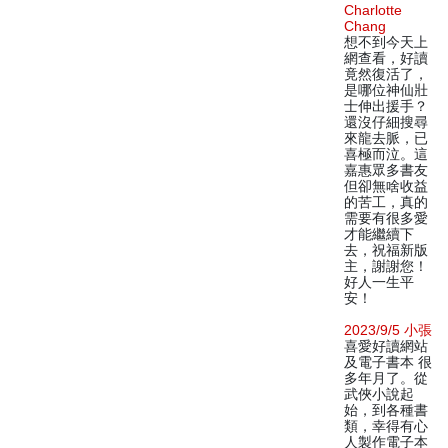
Charlotte
Chang
想不到今天上
網查看，好讀
竟然復活了，
是哪位神仙壯
士伸出援手？
還沒仔細搜尋
來龍去脈，已
喜極而泣。這
嘉惠眾多書友
但卻無啥收益
的苦工，真的
需要有很多愛
才能繼續下
去，祝福新版
主，謝謝您！
好人一生平
安！
2023/9/5 小張
喜愛好讀網站
及電子書本 很
多年月了。從
武俠小說起
始，到各種書
類，幸得有心
人製作電子本