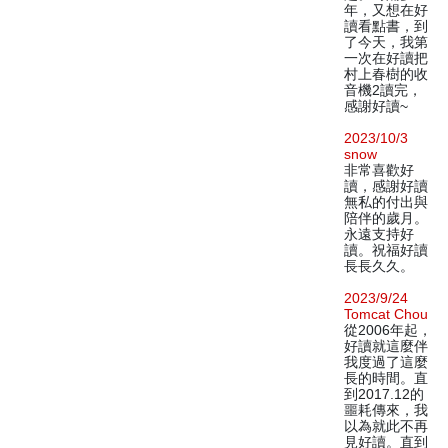
年，又想在好
讀看點書，到
了今天，我第
一次在好讀把
村上春樹的收
音機2讀完，
感謝好讀~
2023/10/3
snow
非常喜歡好
讀，感謝好讀
無私的付出與
陪伴的歲月。
永遠支持好
讀。祝福好讀
長長久久。
2023/9/24
Tomcat Chou
從2006年起，
好讀就這麼伴
我度過了這麼
長的時間。直
到2017.12的
噩耗傳來，我
以為就此不再
見好讀。直到