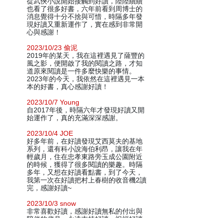
從武俠小說開始接觸到好讀，陸陸續續
也看了很多好書，六年前看到周博士的
消息覺得十分不捨與可惜，時隔多年發
現好讀又重新運作了，實在感到非常開
心與感謝！
2023/10/23 偷泥
2019年的某天，我在這裡遇見了薩豐的
風之影，便開啟了我的閱讀之路，才知
道原來閱讀是一件多麼快樂的事情。
2023年的今天，我依然在這裡遇見一本
本的好書，真心感謝好讀！
2023/10/7 Young
自2017年後，時隔六年才發現好讀又開
始運作了，真的充滿深深感謝。
2023/10/4 JOE
好多年前，在好讀發現艾西莫夫的基地
系列，還有科小說海伯利昂，讓我在年
輕歲月，住在忠孝東路旁玉成公園附近
的時候，獲得了很多閱讀的樂趣。時隔
多年，又想在好讀看點書，到了今天，
我第一次在好讀把村上春樹的收音機2讀
完，感謝好讀~
2023/10/3 snow
非常喜歡好讀，感謝好讀無私的付出與