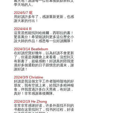
藏天地！謝謝每一位在幕後默默耕耘文
學天地的人。
2024/5/7 呢
用好讀許多年了，感謝重新更新，也感
謝大家的付出！
2024/4/4 R
這里居然能找到哈維爾．西耶拉的書！
驚喜萬分！希望能讀到更多這位歷史小
說大師的作品！感恩每一位好讀團隊！
2024/3/14 Beatlebum
在好讀挖寶好幾年，以為好讀不會更新
了，但還是偶爾會上來看看，沒想到又
有新書了，超級感動！好讀真的陪我渡
過好多個通勤的日子跟愜意的週末，謝
謝好讀！
2024/3/9 Christine
好讀是我這個文字工作者隨時隨地的好
朋友，我有空就上來，給我許多精神糧
食，伴我度過許多白天黑夜，有好讀，
真好！非常感謝幕後團隊。
2024/2/19 He Zhong
非常非常感谢好读，许多外面找不到的
书都在这里找到了，找书的过程，好读