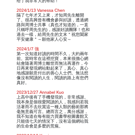
给了我非常大的帮助！
2024/1/13 Vanessa Chen
隔了七年才又上來，才知周先生離開
了。很高興曾有機會參與好讀，透過網
路與周博士共事（真也才知道的，一直
只稱呼周先生的)，感謝好讀團隊！也和
過去一樣，給周先生的文末＂祝您闔家
平安健康＂～願他家人心安～
2024/1/7 強
第一次知道好讀的時間不久，大約兩年
前。當時常在這裡挖寶，本來很擔心網
站會隨著周博士離世而無法再運作，今
日再來發現網站動起來了，真心、真心
地感謝願意付出的善心人士們。無法想
像沒有閱讀的人生，閱讀的路上有您們
真好。
2023/12/27 Annabel Kuo
上高中後有了手機發現的，非常感謝。
我本身是個很愛閱讀的人，我感到若我
活著而不去欣賞這一種人類的藝術那將
毫無意義可言。總而言之，萬分感謝，
我不知道在每有能力買書學校圖書館又
只能借七天的情況下，沒有這個網站我
的生命會是多麼的荒蕪。