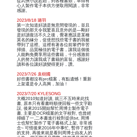
從武俠小說起始，到各種書類，幸得有
心人製作電子本供方便取用閱讀，非常
感謝。
2023/8/18 璐羽
第一次知道好讀是無意間發現的，並且
發現的那天令我驚喜且意外的是—剛好
是好讀復活不久之後，覺著應該是某種
莫名的緣分，促使想找些電子書的我被
帶到了這裡。這裡有著各位前輩們辛苦
掃描、品質極佳的電子書，讓我這個後
人能夠免費享用這些書籍，十分感激前
人的努力讓我成了書籍的富翁。感謝好
讀和各位讓好讀變得更好，讚。
2023/7/26 袁樹國
好些書都沒有prc檔案，有點遺憾！重新
上架還是令人高興，加油！
2023/7/20 KYLESONG
大概2010知道好讀, 就三不五時來此找
書, 原本只有看書時順便回報一些文字勘
誤, 後來2015開始幫忙周博士製作電子
書, 主要是OCR檔案的文字校對, 也曾經
掃瞄了一,二本書進行校對提供txt, 周博
士也幫忙製作了電子書格式上架, 非常感
念~ 可惜後來2016年中事忙, 暫停了校對
的支持, 再後來就是看到周博士由友人的