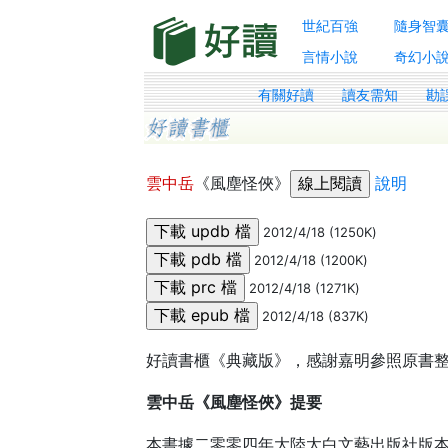
世紀百強
隨身智
言情小說
奇幻小
有關好讀
讀友需知
勘
雲中岳
《風塵怪俠》
說明
2012/4/18 (1250K)
2012/4/18 (1200K)
2012/4/18 (1271K)
2012/4/18 (837K)
好讀書櫃《典藏版》，感謝嘉明參照原書
雲中岳《風塵怪俠》提要
本書據二零零四年大陸太白文藝出版社版