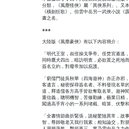
分類，《風塵怪俠》屬「異俠系列」。又
《橫劍狂歌》。但雲中岳另一武俠小說《
書之名。
※※※
大陸版《風塵豪俠》有以下內容簡介：
「明代王室，叔侄操戈爭帝。侄焚宮遁逃
同時鷹犬四出，暗訪明查，必欲置之死地
簽名立約，對廢帝加以庇護。
「窮儒門徒吳秋華（四海遊神）亦正亦邪
客遺言，秘密探尋簽名者。不料發現名單
道，釋道儒各方高手皆欲奪取名單。遊神
重信義，聰明機智，苦修勤練，藝業日精
闖過高手宵小的一系列堵截、暗算、伏擊
「全書情節曲折緊張，詭秘驚險異常，故
智，尊師敬老又我行我素；相知論交，對
人迴腸蕩氣，擊節再三，實乃雲中岳之力