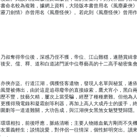
本書命名較為複雜，據網上資料，大陸版本書曾用名《風塵豪俠
霹靂刀劍情》亦曾用名《風塵怪俠》。若此則《風塵怪俠》曾用
，乃叔奪得帝位後，深感乃侄不獲，帝位、江山難穩，遂懸賞緝
而後安。儒、釋、道和白道諸門派中位尊藝高的十二高手秘密集
，亦俠亦盜。行道江湖，偶獲怪客遺物，發現人名單與秘笈，遂
的風聲被傳出，由於這是追尋廢帝的直接線索，鷹犬宵小，黑白
閱歷不豐，技藝欠精，屢次上當受騙，經歷了種種磨難。但他為
，更獲得飛電錄和凝霜劍等利器，再加上高人大成丹士的援手，
和圍剿等一道道難關，大功告成，與江湖俠女黑煞女魅雙雙歸隱
事環環相扣，前後呼應，脈絡清晰；主要人物雖血氣方剛而不失
朋友重義輕生；談情說愛，對伴侶一往情深，個性鮮明突出。讀
作。」