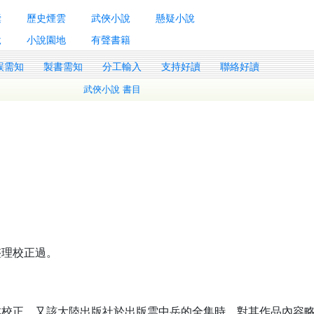
囊
歷史煙雲
武俠小說
懸疑小說
說
小說園地
有聲書籍
誤需知
製書需知
分工輸入
支持好讀
聯絡好讀
武俠小說 書目
整理校正過。
本校正。又該大陸出版社於出版雲中岳的全集時，對其作品內容