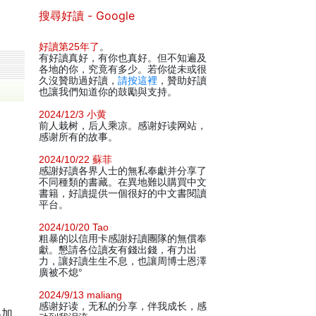
搜尋好讀 - Google
好讀第25年了
。
有好讀真好，有你也真好。但不知遍及
各地的你，究竟有多少。若你從未或很
久沒贊助過好讀，
請按這裡
，贊助好讀
也讓我們知道你的鼓勵與支持。
2024/12/3 小黄
前人栽树，后人乘凉。感谢好读网站，
感谢所有的故事。
2024/10/22 蘇菲
感謝好讀各界人士的無私奉獻并分享了
不同種類的書藏。在異地難以購買中文
書籍，好讀提供一個很好的中文書閱讀
平台。
2024/10/20 Tao
粗暴的以信用卡感謝好讀團隊的無償奉
獻。懇請各位讀友有錢出錢，有力出
力，讓好讀生生不息，也讓周博士恩澤
廣被不熄°
2024/9/13 maliang
感谢好读，无私的分享，伴我成长，感
略加