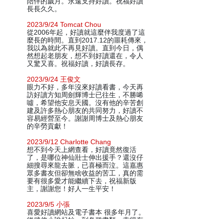
陪伴的歲月。永遠支持好讀。祝福好讀
長長久久。
2023/9/24 Tomcat Chou
從2006年起，好讀就這麼伴我度過了這
麼長的時間。直到2017.12的噩耗傳來，
我以為就此不再見好讀。直到今日，偶
然想起老朋友，想不到好讀還在，令人
又驚又喜。祝福好讀，好讀長存。
2023/9/24 王俊文
眼力不好，多年沒來好讀看書，今天再
訪好讀方知周劍輝博士已往生，不勝唏
噓，希望他安息天國。沒有他的辛苦創
建及許多熱心朋友的共同努力，好讀不
容易經營至今。謝謝周博士及熱心朋友
的辛勞貢獻！
2023/9/12 Charlotte Chang
想不到今天上網查看，好讀竟然復活
了，是哪位神仙壯士伸出援手？還沒仔
細搜尋來龍去脈，已喜極而泣。這嘉惠
眾多書友但卻無啥收益的苦工，真的需
要有很多愛才能繼續下去，祝福新版
主，謝謝您！好人一生平安！
2023/9/5 小張
喜愛好讀網站及電子書本 很多年月了。