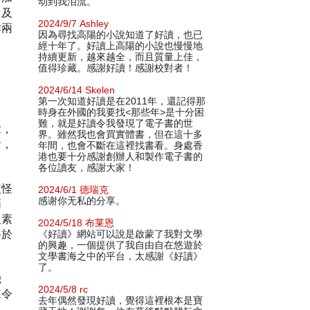
动到我泪流。
》及
2024/9/7 Ashley
作兩
因為尋找高陽的小說知道了好讀，也已
經十年了。好讀上高陽的小說也慢慢地
持續更新，越來越全，而且質量上佳，
值得珍藏。感謝好讀！感謝校對者！
2024/6/14 Skelen
第一次知道好讀是在2011年，還記得那
時身在外國的我要找<那些年>是十分困
難，就是好讀令我發現了電子書的世
拿，
界。雖然我也會買實體書，但在這十多
會，
年間，也會不斷在這裡找書看。身處香
港也要十分感謝創辦人和製作電子書的
各位讀友，感謝大家！
依怪
2024/6/1 德瑞克
感谢你无私的分享。
兩
人素
2024/5/18 布莱恩
終於
《好讀》網站可以說是啟蒙了我對文學
的興趣，一個提供了我自由自在悠遊於
。
文學書海之中的平台，太感謝《好讀》
了。
機
2024/5/8 rc
來令
去年偶然發現好讀，覺得這裡根本是寶