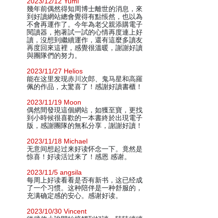
2023/12/12 Yumi
幾年前偶然得知周博士離世的消息，來
到好讀網站總會覺得有點悵然，也以為
不會再運作了。今年為老父親添購電子
閱讀器，抱著試一試的心情再度連上好
讀，沒想到繼續運作，還有這麼多讀友
再度回來這裡，感覺很溫暖，謝謝好讀
與團隊們的努力。
2023/11/27 Helios
能在这里发现赤川次郎、鬼马星和高羅
佩的作品，太驚喜了！感謝好讀書櫃！
2023/11/19 Moon
偶然間發現這個網站，如獲至寶，更找
到小時候很喜歡的一本書終於出現電子
版，感謝團隊的無私分享，謝謝好讀！
2023/11/18 Michael
无意间想起过来好读怀念一下。竟然是
惊喜！好读活过来了！感恩 感谢。
2023/11/5 angsila
每周上好读看看是否有新书，这已经成
了一个习惯。这种陪伴是一种舒服的，
充满确定感的安心。感谢好读。
2023/10/30 Vincent