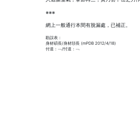
※※※
網上一般通行本間有脫漏處，已補正。
勘誤表：
身材碩長/身材頎長 (mPDB 2012/4/18)
付道：﹁/忖道：﹁