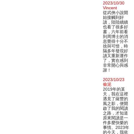
2023/10/30
Vincent
從武俠小說開
始接觸到好
讀，陸陸續續
也看了很多好
書，六年前看
到周博士的消
息覺得十分不
捨與可惜，時
隔多年發現好
讀又重新運作
了，實在感到
非常開心與感
謝！
2023/10/23
偷泥
2019年的某
天，我在這裡
遇見了薩豐的
風之影，便開
啟了我的閱讀
之路，才知道
原來閱讀是一
件多麼快樂的
事情。2023年
的今天，我依