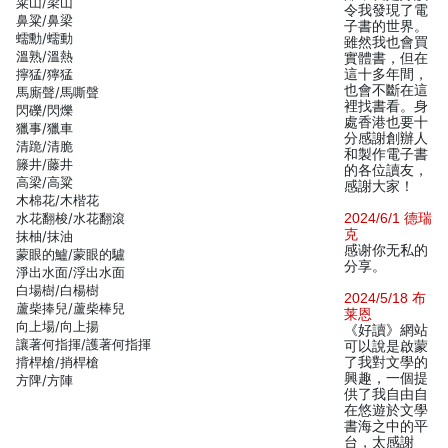
粱山/梁山
令我發現了電
鼻粱/鼻梁
子書的世界。
蠕勳/蠕動
雖然我也會買
溫熟/溫熱
實體書，但在
擰猛/獰猛
這十多年間，
也會不斷在這
馬廝聲/馬嘶聲
裡找書看。身
閃礫/閃爍
處香港也要十
獵事/獵車
分感謝創辦人
清跪/清脆
和製作電子書
籐井/藤井
的各位讀友，
高梁/高粱
感謝大家！
木棉花/木楷花
水花翻梭/水花翻滾
2024/6/1 德瑞
克
抹柚/抹油
感谢你无私的
蒙眼的鱸/蒙眼的驢
分享。
淨出水面/浮出水面
白場樹/白楊樹
2024/5/18 布
蘆柴捧兒/蘆柴棒兒
莱恩
向上場/向上揚
《好讀》網站
讓著何指揮/護著何指揮
可以說是啟蒙
揹桿槍/捎桿槍
了我對文學的
興趣，一個提
方陴/方陣
供了我自由自
在悠遊於文學
書海之中的平
台，太感謝