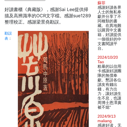
蘇菲
感謝好讀各界
好讀書櫃《典藏版》，感謝Sai Lee提供掃
人士的無私奉
描及高辨識率的OCR文字檔。感謝sue1289
獻并分享了不
同種類的書
整理校正。感謝梁景堯勘誤。
藏。在異地難
以購買中文書
勘誤
籍，好讀提供
表
：
一個很好的中
文書閱讀平
台。
2024/10/20
Tao
粗暴的以信用
卡感謝好讀團
隊的無償奉
獻。懇請各位
讀友有錢出
錢，有力出
力，讓好讀生
生不息，也讓
周博士恩澤廣
被不熄°
2024/9/13
maliang
感谢好读，无