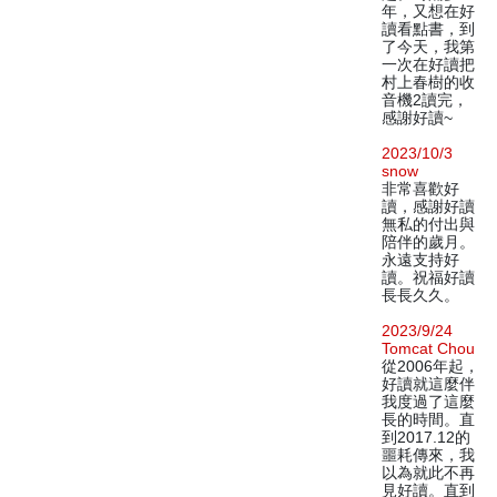
年，又想在好
讀看點書，到
了今天，我第
一次在好讀把
村上春樹的收
音機2讀完，
感謝好讀~
2023/10/3
snow
非常喜歡好
讀，感謝好讀
無私的付出與
陪伴的歲月。
永遠支持好
讀。祝福好讀
長長久久。
2023/9/24
Tomcat Chou
從2006年起，
好讀就這麼伴
我度過了這麼
長的時間。直
到2017.12的
噩耗傳來，我
以為就此不再
見好讀。直到