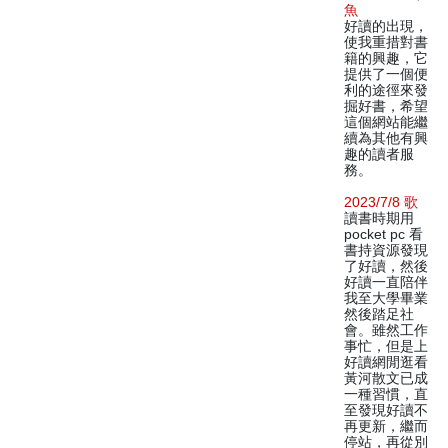
魚
好讀的出現，
使我重措對書
籍的興趣，它
提供了一個便
利的途徑來發
掘好書，希望
這個網站能繼
續為其他有興
趣的讀者服
務。
2023/7/8 歌
讀書時期用
pocket pc 看
書持資源發現
了好讀，然後
好讀一直陪伴
我至大學畢業
然後踏足社
會。雖然工作
事忙，但是上
好讀網閒逛看
黃河散文已成
一種習慣，直
至發現好讀不
再更新，繼而
停站，再從別