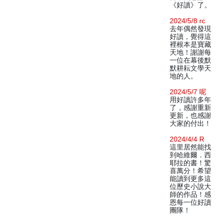
《好讀》了。
2024/5/8 rc
去年偶然發現
好讀，覺得這
裡根本是寶藏
天地！謝謝每
一位在幕後默
默耕耘文學天
地的人。
2024/5/7 呢
用好讀許多年
了，感謝重新
更新，也感謝
大家的付出！
2024/4/4 R
這里居然能找
到哈維爾．西
耶拉的書！驚
喜萬分！希望
能讀到更多這
位歷史小說大
師的作品！感
恩每一位好讀
團隊！