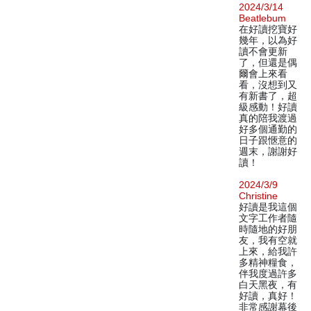
2024/3/14
Beatlebum
在好讀挖寶好
幾年，以為好
讀不會更新
了，但還是偶
爾會上來看
看，沒想到又
有新書了，超
級感動！好讀
真的陪我渡過
好多個通勤的
日子跟愜意的
週末，謝謝好
讀！
2024/3/9
Christine
好讀是我這個
文字工作者隨
時隨地的好朋
友，我有空就
上來，給我許
多精神糧食，
伴我度過許多
白天黑夜，有
好讀，真好！
非常感謝幕後