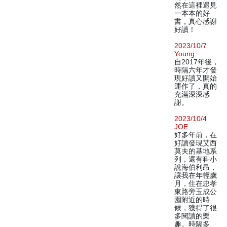
然在這裡遇見
一本本的好
書，真心感謝
好讀！
2023/10/7
Young
自2017年後，
時隔六年才發
現好讀又開始
運作了，真的
充滿深深感
謝。
2023/10/4
JOE
好多年前，在
好讀發現艾西
莫夫的基地系
列，還有科小
說海伯利昂，
讓我在年輕歲
月，住在忠孝
東路旁玉成公
園附近的時
候，獲得了很
多閱讀的樂
趣。時隔多