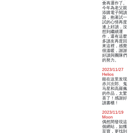
會再運作了。
今年為老父親
添購電子閱讀
器，抱著試一
試的心情再度
連上好讀，沒
想到繼續運
作，還有這麼
多讀友再度回
來這裡，感覺
很溫暖，謝謝
好讀與團隊們
的努力。
2023/11/27
Helios
能在这里发现
赤川次郎、鬼
马星和高羅佩
的作品，太驚
喜了！感謝好
讀書櫃！
2023/11/19
Moon
偶然間發現這
個網站，如獲
至寶，更找到