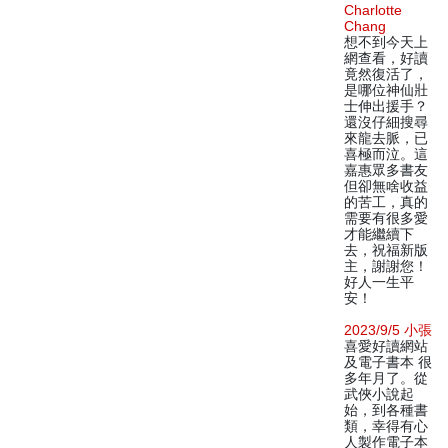
Charlotte
Chang
想不到今天上
網查看，好讀
竟然復活了，
是哪位神仙壯
士伸出援手？
還沒仔細搜尋
來龍去脈，已
喜極而泣。這
嘉惠眾多書友
但卻無啥收益
的苦工，真的
需要有很多愛
才能繼續下
去，祝福新版
主，謝謝您！
好人一生平
安！
2023/9/5 小張
喜愛好讀網站
及電子書本 很
多年月了。從
武俠小說起
始，到各種書
類，幸得有心
人製作電子本