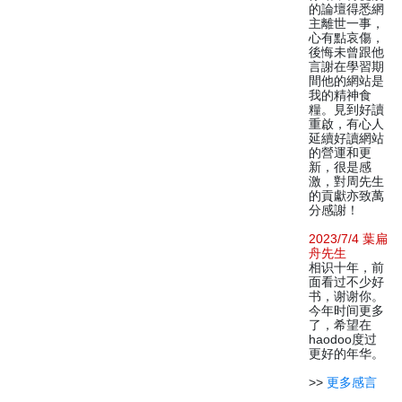
的論壇得悉網
主離世一事，
心有點哀傷，
後悔未曾跟他
言謝在學習期
間他的網站是
我的精神食
糧。見到好讀
重啟，有心人
延續好讀網站
的營運和更
新，很是感
激，對周先生
的貢獻亦致萬
分感謝！
2023/7/4 葉扁
舟先生
相识十年，前
面看过不少好
书，谢谢你。
今年时间更多
了，希望在
haodoo度过
更好的年华。
>>
更多感言