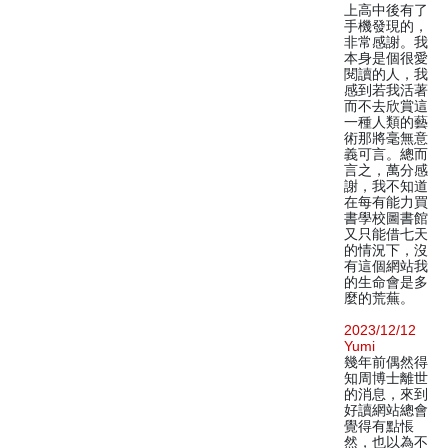
上高中後有了
手機發現的，
非常感謝。我
本身是個很愛
閱讀的人，我
感到若我活著
而不去欣賞這
一種人類的藝
術那將毫無意
義可言。總而
言之，萬分感
謝，我不知道
在每有能力買
書學校圖書館
又只能借七天
的情況下，沒
有這個網站我
的生命會是多
麼的荒蕪。
2023/12/12
Yumi
幾年前偶然得
知周博士離世
的消息，來到
好讀網站總會
覺得有點悵
然，也以為不