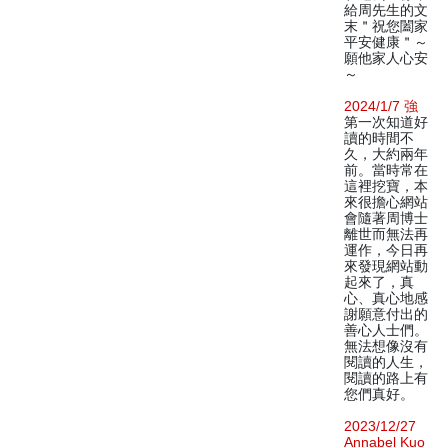
給周先生的文
末＂祝您闔家
平安健康＂～
願他家人心安
～
2024/1/7 強
第一次知道好
讀的時間不
久，大約兩年
前。當時常在
這裡挖寶，本
來很擔心網站
會隨著周博士
離世而無法再
運作，今日再
來發現網站動
起來了，真
心、真心地感
謝願意付出的
善心人士們。
無法想像沒有
閱讀的人生，
閱讀的路上有
您們真好。
2023/12/27
Annabel Kuo