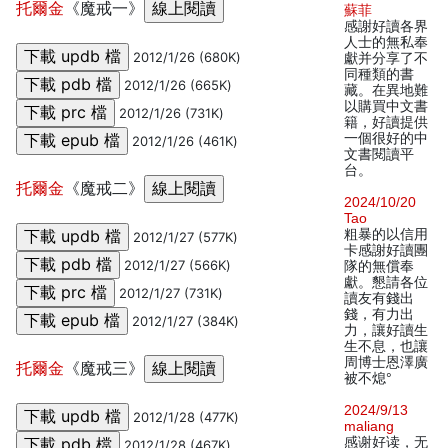
托爾金
《魔戒一》
蘇菲
感謝好讀各界
人士的無私奉
2012/1/26 (680K)
獻并分享了不
同種類的書
2012/1/26 (665K)
藏。在異地難
以購買中文書
2012/1/26 (731K)
籍，好讀提供
一個很好的中
2012/1/26 (461K)
文書閱讀平
台。
托爾金
《魔戒二》
2024/10/20
Tao
粗暴的以信用
2012/1/27 (577K)
卡感謝好讀團
2012/1/27 (566K)
隊的無償奉
獻。懇請各位
2012/1/27 (731K)
讀友有錢出
錢，有力出
2012/1/27 (384K)
力，讓好讀生
生不息，也讓
周博士恩澤廣
托爾金
《魔戒三》
被不熄°
2024/9/13
2012/1/28 (477K)
maliang
感谢好读，无
2012/1/28 (467K)