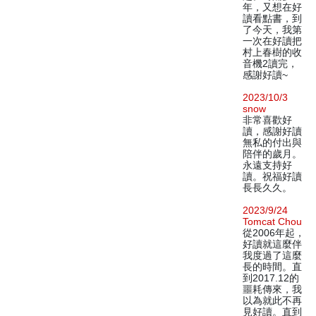
年，又想在好
讀看點書，到
了今天，我第
一次在好讀把
村上春樹的收
音機2讀完，
感謝好讀~
2023/10/3
snow
非常喜歡好
讀，感謝好讀
無私的付出與
陪伴的歲月。
永遠支持好
讀。祝福好讀
長長久久。
2023/9/24
Tomcat Chou
從2006年起，
好讀就這麼伴
我度過了這麼
長的時間。直
到2017.12的
噩耗傳來，我
以為就此不再
見好讀。直到