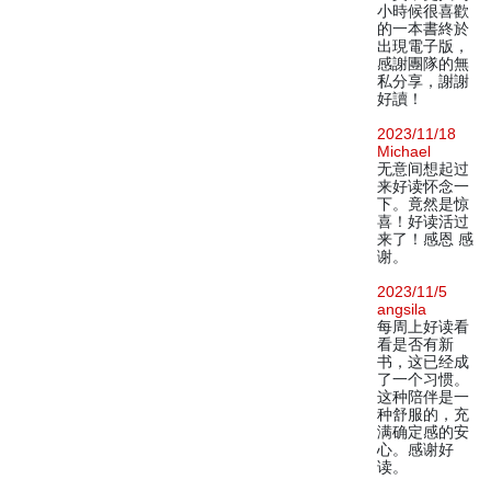
小時候很喜歡
的一本書終於
出現電子版，
感謝團隊的無
私分享，謝謝
好讀！
2023/11/18
Michael
无意间想起过
来好读怀念一
下。竟然是惊
喜！好读活过
来了！感恩 感
谢。
2023/11/5
angsila
每周上好读看
看是否有新
书，这已经成
了一个习惯。
这种陪伴是一
种舒服的，充
满确定感的安
心。感谢好
读。