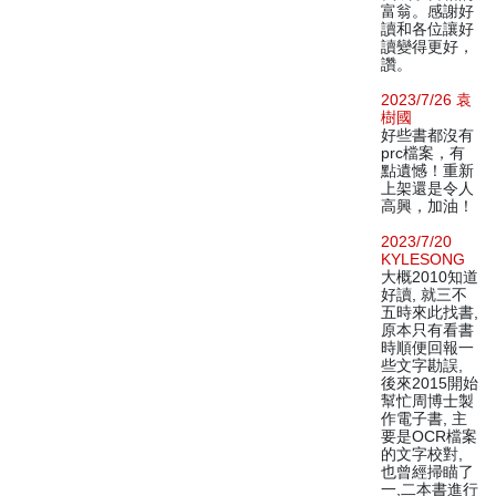
富翁。感謝好
讀和各位讓好
讀變得更好，
讚。
2023/7/26 袁
樹國
好些書都沒有
prc檔案，有
點遺憾！重新
上架還是令人
高興，加油！
2023/7/20
KYLESONG
大概2010知道
好讀, 就三不
五時來此找書,
原本只有看書
時順便回報一
些文字勘誤,
後來2015開始
幫忙周博士製
作電子書, 主
要是OCR檔案
的文字校對,
也曾經掃瞄了
一,二本書進行