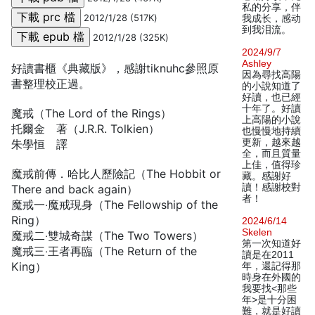
私的分享，伴
2012/1/28 (517K)
我成长，感动
到我泪流。
2012/1/28 (325K)
2024/9/7
Ashley
好讀書櫃《典藏版》，感謝tiknuhc參照原
因為尋找高陽
書整理校正過。
的小說知道了
好讀，也已經
十年了。好讀
魔戒（The Lord of the Rings）
上高陽的小說
托爾金 著（J.R.R. Tolkien）
也慢慢地持續
更新，越來越
朱學恒 譯
全，而且質量
上佳，值得珍
魔戒前傳．哈比人歷險記（The Hobbit or
藏。感謝好
讀！感謝校對
There and back again）
者！
魔戒一‧魔戒現身（The Fellowship of the
Ring）
2024/6/14
Skelen
魔戒二‧雙城奇謀（The Two Towers）
第一次知道好
魔戒三‧王者再臨（The Return of the
讀是在2011
King）
年，還記得那
時身在外國的
我要找<那些
年>是十分困
難，就是好讀