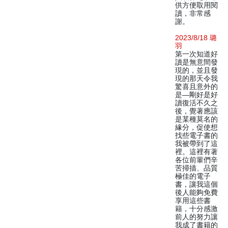
供方便取用閱
讀，非常感
謝。
2023/8/18 璐
羽
第一次知道好
讀是無意間發
現的，並且發
現的那天令我
驚喜且意外的
是—剛好是好
讀復活不久之
後，覺著應該
是某種莫名的
緣分，促使想
找些電子書的
我被帶到了這
裡。這裡有著
各位前輩們辛
苦掃描、品質
極佳的電子
書，讓我這個
後人能夠免費
享用這些書
籍，十分感激
前人的努力讓
我成了書籍的