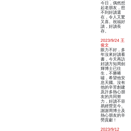
今日，偶然想
起老朋友，想
不到好讀還
在，令人又驚
又喜。祝福好
讀，好讀長
存。
2023/9/24 王
俊文
眼力不好，多
年沒來好讀看
書，今天再訪
好讀方知周劍
輝博士已往
生，不勝唏
噓，希望他安
息天國。沒有
他的辛苦創建
及許多熱心朋
友的共同努
力，好讀不容
易經營至今。
謝謝周博士及
熱心朋友的辛
勞貢獻！
2023/9/12