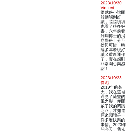
2023/10/30
Vincent
從武俠小說開
始接觸到好
讀，陸陸續續
也看了很多好
書，六年前看
到周博士的消
息覺得十分不
捨與可惜，時
隔多年發現好
讀又重新運作
了，實在感到
非常開心與感
謝！
2023/10/23
偷泥
2019年的某
天，我在這裡
遇見了薩豐的
風之影，便開
啟了我的閱讀
之路，才知道
原來閱讀是一
件多麼快樂的
事情。2023年
的今天，我依