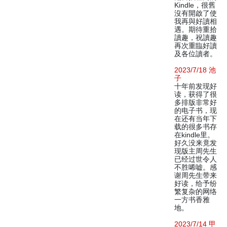
Kindle，很舊
沒有開啟了使
我再與好讀相
遇。期待重拾
讀趣，祝讀趣
再次重臨好讀
及各位讀者。
2023/7/18 池
子
十年前发现好
读，获得了很
多排版非常好
的电子书，现
在还有当年下
载的很多书存
在kindle里。
好久没来竟发
现版主周先生
已经过世令人
不胜唏嘘。感
谢周先生带来
好读，给予纷
繁复杂的网络
一方书香雅
地。
2023/7/14 甲