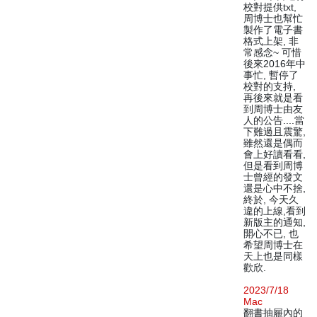
校對提供txt,
周博士也幫忙
製作了電子書
格式上架, 非
常感念~ 可惜
後來2016年中
事忙, 暫停了
校對的支持,
再後來就是看
到周博士由友
人的公告....當
下難過且震驚,
雖然還是偶而
會上好讀看看,
但是看到周博
士曾經的發文
還是心中不捨,
終於, 今天久
違的上線,看到
新版主的通知,
開心不已, 也
希望周博士在
天上也是同樣
歡欣.
2023/7/18
Mac
翻書抽屜內的