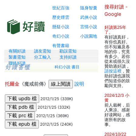
搜尋好讀 -
世紀百強
隨身智囊
Google
歷史煙雲
武俠小說
懸疑小說
言情小說
好讀第25年
了
。
奇幻小說
小說園地
有好讀真好，
有你也真好。
有聲書籍
但不知遍及各
有關好讀
讀友需知
勘誤需知
地的你，究竟
有多少。若你
製書需知
分工輸入
支持好讀
從未或很久沒
聯絡好讀
贊助過好讀，
科幻小說 書目
請按這裡
，贊
助好讀也讓我
們知道你的鼓
托爾金
《魔戒前傳》
說明
勵與支持。
2024/12/3 小
2012/1/25 (339K)
黄
前人栽树，后
2012/1/25 (332K)
人乘凉。感谢
好读网站，感
2012/1/25 (369K)
谢所有的故
2012/1/25 (240K)
事。
2024/10/22