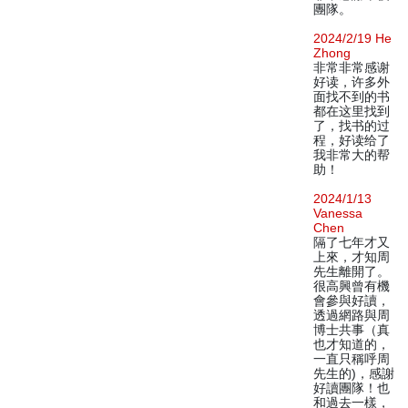
團隊。
2024/2/19 He
Zhong
非常非常感谢
好读，许多外
面找不到的书
都在这里找到
了，找书的过
程，好读给了
我非常大的帮
助！
2024/1/13
Vanessa
Chen
隔了七年才又
上來，才知周
先生離開了。
很高興曾有機
會參與好讀，
透過網路與周
博士共事（真
也才知道的，
一直只稱呼周
先生的)，感謝
好讀團隊！也
和過去一樣，