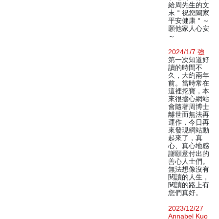
給周先生的文
末＂祝您闔家
平安健康＂～
願他家人心安
～
2024/1/7 強
第一次知道好
讀的時間不
久，大約兩年
前。當時常在
這裡挖寶，本
來很擔心網站
會隨著周博士
離世而無法再
運作，今日再
來發現網站動
起來了，真
心、真心地感
謝願意付出的
善心人士們。
無法想像沒有
閱讀的人生，
閱讀的路上有
您們真好。
2023/12/27
Annabel Kuo