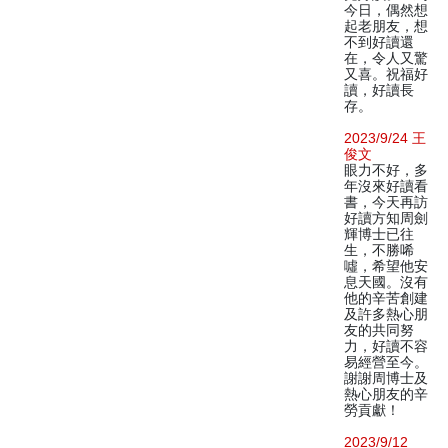
今日，偶然想
起老朋友，想
不到好讀還
在，令人又驚
又喜。祝福好
讀，好讀長
存。
2023/9/24 王
俊文
眼力不好，多
年沒來好讀看
書，今天再訪
好讀方知周劍
輝博士已往
生，不勝唏
噓，希望他安
息天國。沒有
他的辛苦創建
及許多熱心朋
友的共同努
力，好讀不容
易經營至今。
謝謝周博士及
熱心朋友的辛
勞貢獻！
2023/9/12