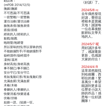
勘誤表：
《好讀》了。
(mPDB 2014/12/5)
撫媚/嫵媚
2024/5/8 rc
不可恩議/不可思議
去年偶然發現
一箭雙雕/一箭雙鵰
好讀，覺得這
運功冶療/運功治療
裡根本是寶藏
天地！謝謝每
臉無表倩/臉無表情
一位在幕後默
搭擋/搭檔
默耕耘文學天
經術的入/經術的人
地的人。
殺戳/殺戮
咆哨聲/咆哮聲
2024/5/7 呢
所以冒味的找/所以冒昧的找
用好讀許多年
不能鎮攝對手/不能鎮懾對手
了，感謝重新
嶽峙淵停/嶽峙淵渟
更新，也感謝
大家的付出！
凜例/凜冽
身材高佻/身材高挑
2024/4/4 R
事不關已/事不關己
這里居然能找
安分守已/安分守己
到哈維爾．西
有如鬼魁幻形/有如鬼魅幻形
耶拉的書！驚
允滿血腥/充滿血腥
喜萬分！希望
木椿/木樁
能讀到更多這
拳腳的入/拳腳的人
位歷史小說大
師的作品！感
快樂消遙/快樂逍遙
恩每一位好讀
伏椿/伏樁
團隊！
姑娘一證。/姑娘一怔。