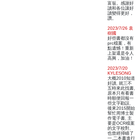
富翁。感謝好
讀和各位讓好
讀變得更好，
讚。
2023/7/26 袁
樹國
好些書都沒有
prc檔案，有
點遺憾！重新
上架還是令人
高興，加油！
2023/7/20
KYLESONG
大概2010知道
好讀, 就三不
五時來此找書,
原本只有看書
時順便回報一
些文字勘誤,
後來2015開始
幫忙周博士製
作電子書, 主
要是OCR檔案
的文字校對,
也曾經掃瞄了
一,二本書進行