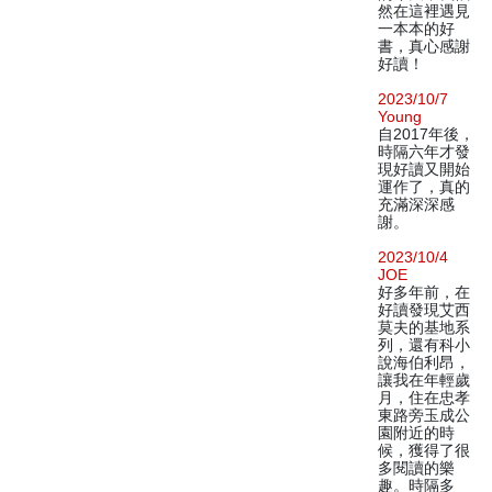
然在這裡遇見
一本本的好
書，真心感謝
好讀！
2023/10/7
Young
自2017年後，
時隔六年才發
現好讀又開始
運作了，真的
充滿深深感
謝。
2023/10/4
JOE
好多年前，在
好讀發現艾西
莫夫的基地系
列，還有科小
說海伯利昂，
讓我在年輕歲
月，住在忠孝
東路旁玉成公
園附近的時
候，獲得了很
多閱讀的樂
趣。時隔多