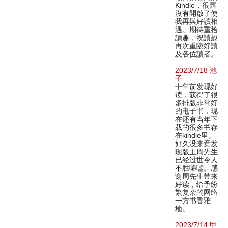
Kindle，很舊
沒有開啟了使
我再與好讀相
遇。期待重拾
讀趣，祝讀趣
再次重臨好讀
及各位讀者。
2023/7/18 池
子
十年前发现好
读，获得了很
多排版非常好
的电子书，现
在还有当年下
载的很多书存
在kindle里。
好久没来竟发
现版主周先生
已经过世令人
不胜唏嘘。感
谢周先生带来
好读，给予纷
繁复杂的网络
一方书香雅
地。
2023/7/14 甲