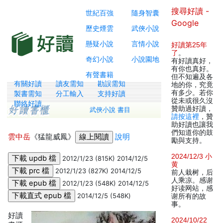
搜尋好讀 -
世紀百強
隨身智囊
Google
歷史煙雲
武俠小說
懸疑小說
言情小說
好讀第25年
了
。
奇幻小說
小說園地
有好讀真好，
有你也真好。
有聲書籍
但不知遍及各
有關好讀
讀友需知
勘誤需知
地的你，究竟
有多少。若你
製書需知
分工輸入
支持好讀
從未或很久沒
聯絡好讀
贊助過好讀，
武俠小說 書目
請按這裡
，贊
助好讀也讓我
們知道你的鼓
雲中岳
《猛龍威鳳》
說明
勵與支持。
2024/12/3 小
2012/1/23 (815K) 2014/12/5
黄
2012/1/23 (827K) 2014/12/5
前人栽树，后
人乘凉。感谢
2012/1/23 (548K) 2014/12/5
好读网站，感
2014/12/5 (548K)
谢所有的故
事。
好讀
2024/10/22