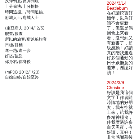
反彈倒底/反彈到底
2024/3/14
十分偷快/十分愉快
Beatlebum
時間追攝。/時間追躡。
在好讀挖寶好
府城人土/府城人士
幾年，以為好
讀不會更新
(東亞病夫 2014/12/5)
了，但還是偶
爾會上來看
艘查/搜查
看，沒想到又
所以的旅客/所以船旅客
有新書了，超
日標/目標
級感動！好讀
進一趟/進一步
真的陪我渡過
奸盜/強盜
好多個通勤的
你身右/你身後
日子跟愜意的
週末，謝謝好
(mPDB 2012/1/23)
讀！
自始自終/自始至終
2024/3/9
Christine
好讀是我這個
文字工作者隨
時隨地的好朋
友，我有空就
上來，給我許
多精神糧食，
伴我度過許多
白天黑夜，有
好讀，真好！
非常感謝幕後