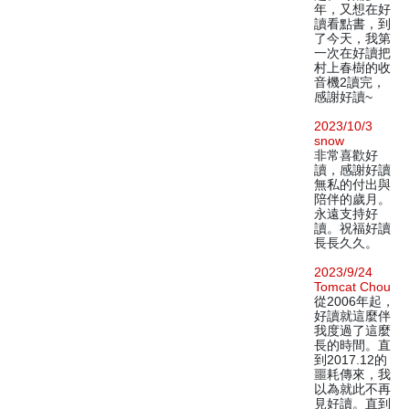
年，又想在好
讀看點書，到
了今天，我第
一次在好讀把
村上春樹的收
音機2讀完，
感謝好讀~
2023/10/3
snow
非常喜歡好
讀，感謝好讀
無私的付出與
陪伴的歲月。
永遠支持好
讀。祝福好讀
長長久久。
2023/9/24
Tomcat Chou
從2006年起，
好讀就這麼伴
我度過了這麼
長的時間。直
到2017.12的
噩耗傳來，我
以為就此不再
見好讀。直到