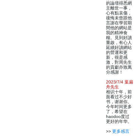
的論壇得悉網
主離世一事，
心有點哀傷，
後悔未曾跟他
言謝在學習期
間他的網站是
我的精神食
糧。見到好讀
重啟，有心人
延續好讀網站
的營運和更
新，很是感
激，對周先生
的貢獻亦致萬
分感謝！
2023/7/4 葉扁
舟先生
相识十年，前
面看过不少好
书，谢谢你。
今年时间更多
了，希望在
haodoo度过
更好的年华。
>>
更多感言