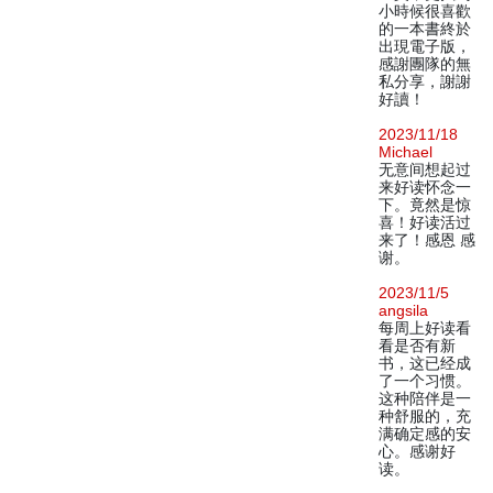
小時候很喜歡
的一本書終於
出現電子版，
感謝團隊的無
私分享，謝謝
好讀！
2023/11/18
Michael
无意间想起过
来好读怀念一
下。竟然是惊
喜！好读活过
来了！感恩 感
谢。
2023/11/5
angsila
每周上好读看
看是否有新
书，这已经成
了一个习惯。
这种陪伴是一
种舒服的，充
满确定感的安
心。感谢好
读。