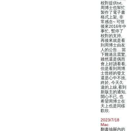
校對提供txt,
周博士也幫忙
製作了電子書
格式上架, 非
常感念~ 可惜
後來2016年中
事忙, 暫停了
校對的支持,
再後來就是看
到周博士由友
人的公告....當
下難過且震驚,
雖然還是偶而
會上好讀看看,
但是看到周博
士曾經的發文
還是心中不捨,
終於, 今天久
違的上線,看到
新版主的通知,
開心不已, 也
希望周博士在
天上也是同樣
歡欣.
2023/7/18
Mac
翻書抽屜內的