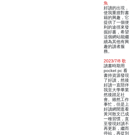
魚
好讀的出現，
使我重措對書
籍的興趣，它
提供了一個便
利的途徑來發
掘好書，希望
這個網站能繼
續為其他有興
趣的讀者服
務。
2023/7/8 歌
讀書時期用
pocket pc 看
書持資源發現
了好讀，然後
好讀一直陪伴
我至大學畢業
然後踏足社
會。雖然工作
事忙，但是上
好讀網閒逛看
黃河散文已成
一種習慣，直
至發現好讀不
再更新，繼而
停站，再從別