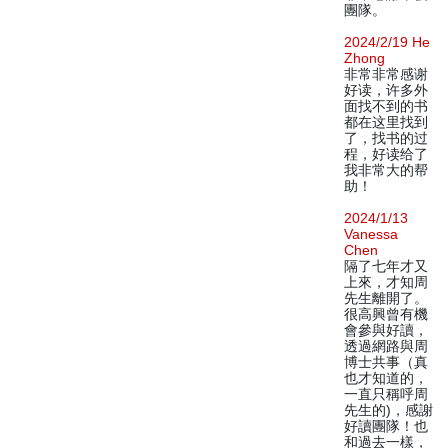
團隊。
2024/2/19 He
Zhong
非常非常感谢
好读，许多外
面找不到的书
都在这里找到
了，找书的过
程，好读给了
我非常大的帮
助！
2024/1/13
Vanessa
Chen
隔了七年才又
上來，才知周
先生離開了。
很高興曾有機
會參與好讀，
透過網路與周
博士共事（真
也才知道的，
一直只稱呼周
先生的)，感謝
好讀團隊！也
和過去一樣，