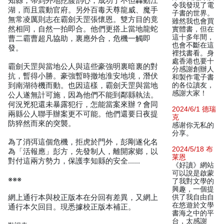
知縣，帶到外地挖腹剖心，成功了不但轟動江
令我發現了電
湖，而且震動官府。另外百毒天尊龍威、魔手
子書的世界。
無常凌厲則志在霸劍天罡張懷恩。雙方目的竟
雖然我也會買
然相同，自然一拍即合。他們更搭上當地龍蛇
實體書，但在
這十多年間，
曹二霸曹超凡協助，裏應外合，危機一觸即
也會不斷在這
發。
裡找書看。身
處香港也要十
霸劍天罡與當地公人與這些豪強明裏暗裏的對
分感謝創辦人
抗，暫得小勝。豪強暫時撤地淮安地境，潛伏
和製作電子書
到南湖待機而動。也因這樣，霸劍天罡與當地
的各位讀友，
感謝大家！
公人遂無計可施，因為他們不能到鄰縣執法。
何況兇犯還未暴露犯行，怎能當案來辦？會同
2024/6/1 德瑞
兩縣公人聯手辦案更不可能。他們還要日夜提
克
防猝然而來的突襲。
感谢你无私的
分享。
為了消弭這個危機，拒虎於門外，彭剛遂化名
2024/5/18 布
為「活報應」彭方，先發制人，離開家鄉，以
莱恩
對付這兩方勢力，保護李知縣的安全……
《好讀》網站
可以說是啟蒙
※※※
了我對文學的
興趣，一個提
網上通行本與校正版本在分回有差異，又網上
供了我自由自
在悠遊於文學
通行本欠回目。現悉據校正版本補正。
書海之中的平
台，太感謝