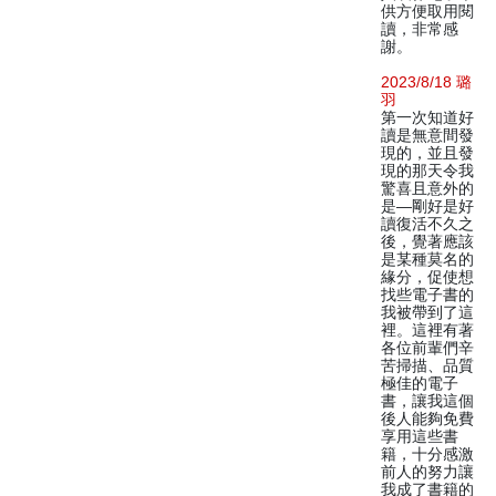
供方便取用閱
讀，非常感
謝。
2023/8/18 璐
羽
第一次知道好
讀是無意間發
現的，並且發
現的那天令我
驚喜且意外的
是—剛好是好
讀復活不久之
後，覺著應該
是某種莫名的
緣分，促使想
找些電子書的
我被帶到了這
裡。這裡有著
各位前輩們辛
苦掃描、品質
極佳的電子
書，讓我這個
後人能夠免費
享用這些書
籍，十分感激
前人的努力讓
我成了書籍的