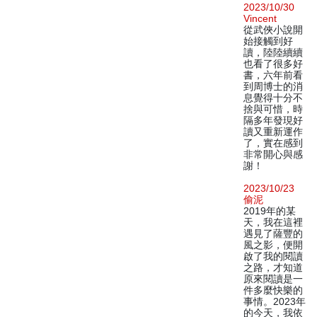
2023/10/30
Vincent
從武俠小說開
始接觸到好
讀，陸陸續續
也看了很多好
書，六年前看
到周博士的消
息覺得十分不
捨與可惜，時
隔多年發現好
讀又重新運作
了，實在感到
非常開心與感
謝！
2023/10/23
偷泥
2019年的某
天，我在這裡
遇見了薩豐的
風之影，便開
啟了我的閱讀
之路，才知道
原來閱讀是一
件多麼快樂的
事情。2023年
的今天，我依