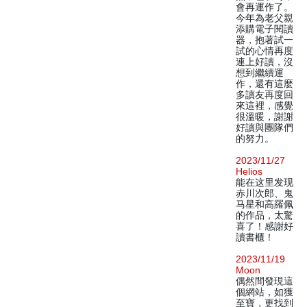
會再運作了。
今年為老父親
添購電子閱讀
器，抱著試一
試的心情再度
連上好讀，沒
想到繼續運
作，還有這麼
多讀友再度回
來這裡，感覺
很溫暖，謝謝
好讀與團隊們
的努力。
2023/11/27
Helios
能在这里发现
赤川次郎、鬼
马星和高羅佩
的作品，太驚
喜了！感謝好
讀書櫃！
2023/11/19
Moon
偶然間發現這
個網站，如獲
至寶，更找到