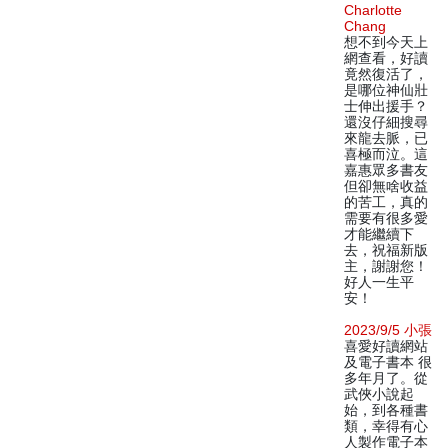
Charlotte
Chang
想不到今天上
網查看，好讀
竟然復活了，
是哪位神仙壯
士伸出援手？
還沒仔細搜尋
來龍去脈，已
喜極而泣。這
嘉惠眾多書友
但卻無啥收益
的苦工，真的
需要有很多愛
才能繼續下
去，祝福新版
主，謝謝您！
好人一生平
安！
2023/9/5 小張
喜愛好讀網站
及電子書本 很
多年月了。從
武俠小說起
始，到各種書
類，幸得有心
人製作電子本