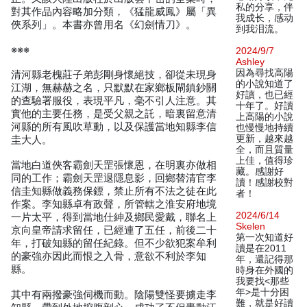
私的分享，伴
對其作品內容略加分類，《猛龍威鳳》屬「異
我成长，感动
俠系列」。本書亦曾用名《幻劍情刀》。
到我泪流。
※※※
2024/9/7
Ashley
因為尋找高陽
清河縣老槐莊子弟彭剛身懷絕技，卻從未現身
的小說知道了
江湖，無赫赫之名，只默默在家鄉板閘鎮鈔關
好讀，也已經
的查驗署服役，表現平凡，毫不引人注意。其
十年了。好讀
實他的主要任務，是受父親之託，暗裏留意清
上高陽的小說
河縣的所有風吹草動，以及保護當地知縣李信
也慢慢地持續
更新，越來越
圭大人。
全，而且質量
上佳，值得珍
當地白道俠客霸劍天罡張懷恩，在明裏亦做相
藏。感謝好
同的工作；霸劍天罡退隱息影，回鄉替清官李
讀！感謝校對
信圭知縣做義務保鏢，禁止所有不法之徒在此
者！
作案。李知縣卓有政聲，所管轄之淮安府地境
2024/6/14
一片太平，得到當地仕紳及鄉民愛戴，聯名上
Skelen
京向皇帝請求留任，已經連了五任，前後二十
第一次知道好
年，打破知縣的留任紀錄。但不少欲犯案牟利
讀是在2011
的豪強亦因此而恨之入骨，意欲不利於李知
年，還記得那
縣。
時身在外國的
我要找<那些
年>是十分困
其中有兩撥豪強伺機而動。陰陽雙怪要擄走李
難，就是好讀