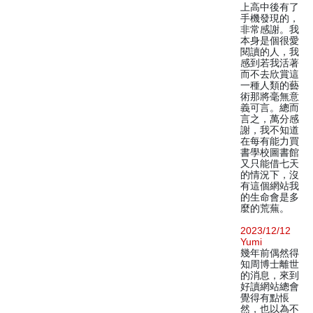
上高中後有了
手機發現的，
非常感謝。我
本身是個很愛
閱讀的人，我
感到若我活著
而不去欣賞這
一種人類的藝
術那將毫無意
義可言。總而
言之，萬分感
謝，我不知道
在每有能力買
書學校圖書館
又只能借七天
的情況下，沒
有這個網站我
的生命會是多
麼的荒蕪。
2023/12/12
Yumi
幾年前偶然得
知周博士離世
的消息，來到
好讀網站總會
覺得有點悵
然，也以為不