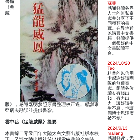
書櫃
蘇菲
《典
感謝好讀各界
藏
人士的無私奉
獻并分享了不
同種類的書
藏。在異地難
以購買中文書
籍，好讀提供
一個很好的中
文書閱讀平
台。
2024/10/20
Tao
粗暴的以信用
卡感謝好讀團
隊的無償奉
獻。懇請各位
讀友有錢出
錢，有力出
力，讓好讀生
版》，感謝嘉明參照原書整理校正過。感謝東
生不息，也讓
亞病夫勘誤並提供書影。
周博士恩澤廣
被不熄°
雲中岳《猛龍威鳳》提要
2024/9/13
本書據二零零四年大陸太白文藝出版社版本校
maliang
感谢好读，无
正。又該大陸出版社於出版雲中岳的全集時，