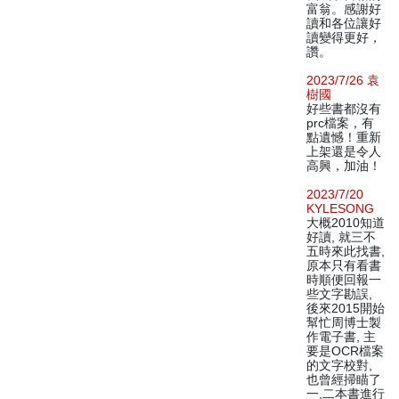
富翁。感謝好
讀和各位讓好
讀變得更好，
讚。
2023/7/26 袁
樹國
好些書都沒有
prc檔案，有
點遺憾！重新
上架還是令人
高興，加油！
2023/7/20
KYLESONG
大概2010知道
好讀, 就三不
五時來此找書,
原本只有看書
時順便回報一
些文字勘誤,
後來2015開始
幫忙周博士製
作電子書, 主
要是OCR檔案
的文字校對,
也曾經掃瞄了
一,二本書進行