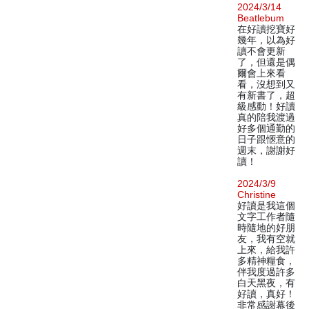
2024/3/14
Beatlebum
在好讀挖寶好
幾年，以為好
讀不會更新
了，但還是偶
爾會上來看
看，沒想到又
有新書了，超
級感動！好讀
真的陪我渡過
好多個通勤的
日子跟愜意的
週末，謝謝好
讀！
2024/3/9
Christine
好讀是我這個
文字工作者隨
時隨地的好朋
友，我有空就
上來，給我許
多精神糧食，
伴我度過許多
白天黑夜，有
好讀，真好！
非常感謝幕後