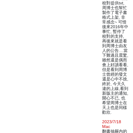
校對提供txt,
周博士也幫忙
製作了電子書
格式上架, 非
常感念~ 可惜
後來2016年中
事忙, 暫停了
校對的支持,
再後來就是看
到周博士由友
人的公告....當
下難過且震驚,
雖然還是偶而
會上好讀看看,
但是看到周博
士曾經的發文
還是心中不捨,
終於, 今天久
違的上線,看到
新版主的通知,
開心不已, 也
希望周博士在
天上也是同樣
歡欣.
2023/7/18
Mac
翻書抽屜內的