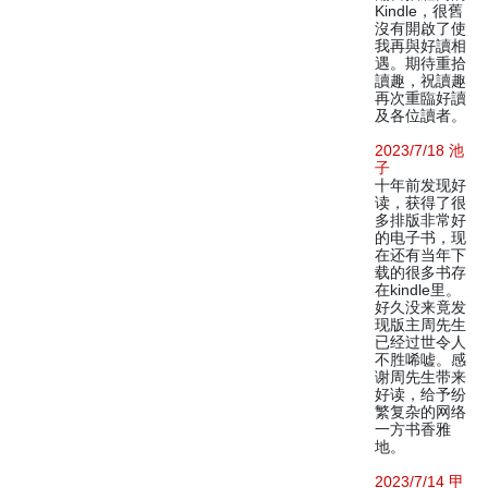
Kindle，很舊
沒有開啟了使
我再與好讀相
遇。期待重拾
讀趣，祝讀趣
再次重臨好讀
及各位讀者。
2023/7/18 池
子
十年前发现好
读，获得了很
多排版非常好
的电子书，现
在还有当年下
载的很多书存
在kindle里。
好久没来竟发
现版主周先生
已经过世令人
不胜唏嘘。感
谢周先生带来
好读，给予纷
繁复杂的网络
一方书香雅
地。
2023/7/14 甲