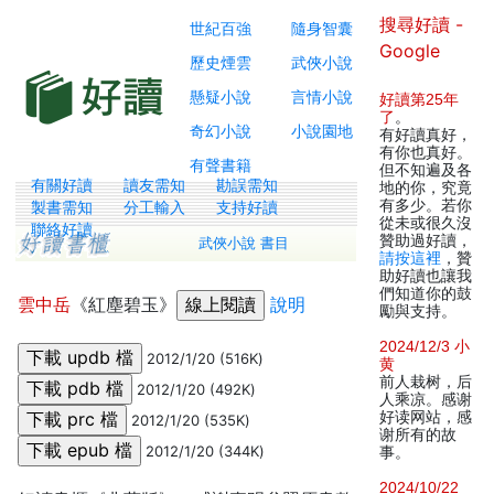
搜尋好讀 -
世紀百強
隨身智囊
Google
歷史煙雲
武俠小說
懸疑小說
言情小說
好讀第25年
了
。
奇幻小說
小說園地
有好讀真好，
有你也真好。
有聲書籍
但不知遍及各
有關好讀
讀友需知
勘誤需知
地的你，究竟
有多少。若你
製書需知
分工輸入
支持好讀
從未或很久沒
聯絡好讀
贊助過好讀，
武俠小說 書目
請按這裡
，贊
助好讀也讓我
們知道你的鼓
雲中岳
《紅塵碧玉》
說明
勵與支持。
2024/12/3 小
2012/1/20 (516K)
黄
前人栽树，后
2012/1/20 (492K)
人乘凉。感谢
好读网站，感
2012/1/20 (535K)
谢所有的故
2012/1/20 (344K)
事。
2024/10/22