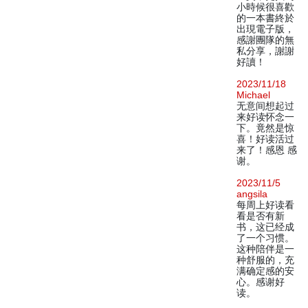
小時候很喜歡
的一本書終於
出現電子版，
感謝團隊的無
私分享，謝謝
好讀！
2023/11/18
Michael
无意间想起过
来好读怀念一
下。竟然是惊
喜！好读活过
来了！感恩 感
谢。
2023/11/5
angsila
每周上好读看
看是否有新
书，这已经成
了一个习惯。
这种陪伴是一
种舒服的，充
满确定感的安
心。感谢好
读。