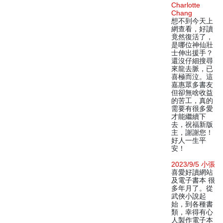
Charlotte
Chang
想不到今天上
網查看，好讀
竟然復活了，
是哪位神仙壯
士伸出援手？
還沒仔細搜尋
來龍去脈，已
喜極而泣。這
嘉惠眾多書友
但卻無啥收益
的苦工，真的
需要有很多愛
才能繼續下
去，祝福新版
主，謝謝您！
好人一生平
安！
2023/9/5 小張
喜愛好讀網站
及電子書本 很
多年月了。從
武俠小說起
始，到各種書
類，幸得有心
人製作電子本