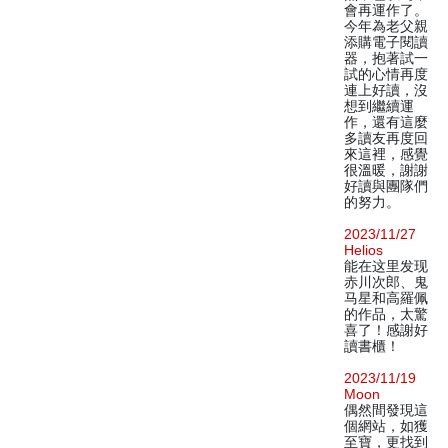
會再運作了。
今年為老父親
添購電子閱讀
器，抱著試一
試的心情再度
連上好讀，沒
想到繼續運
作，還有這麼
多讀友再度回
來這裡，感覺
很溫暖，謝謝
好讀與團隊們
的努力。
2023/11/27
Helios
能在这里发现
赤川次郎、鬼
马星和高羅佩
的作品，太驚
喜了！感謝好
讀書櫃！
2023/11/19
Moon
偶然間發現這
個網站，如獲
至寶，更找到