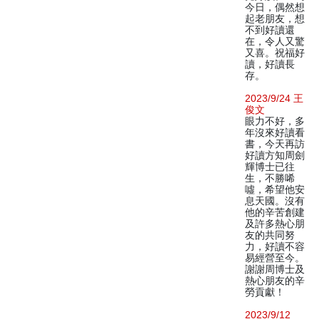
今日，偶然想
起老朋友，想
不到好讀還
在，令人又驚
又喜。祝福好
讀，好讀長
存。
2023/9/24 王
俊文
眼力不好，多
年沒來好讀看
書，今天再訪
好讀方知周劍
輝博士已往
生，不勝唏
噓，希望他安
息天國。沒有
他的辛苦創建
及許多熱心朋
友的共同努
力，好讀不容
易經營至今。
謝謝周博士及
熱心朋友的辛
勞貢獻！
2023/9/12