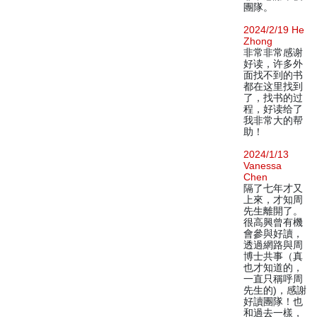
團隊。
2024/2/19 He
Zhong
非常非常感谢
好读，许多外
面找不到的书
都在这里找到
了，找书的过
程，好读给了
我非常大的帮
助！
2024/1/13
Vanessa
Chen
隔了七年才又
上來，才知周
先生離開了。
很高興曾有機
會參與好讀，
透過網路與周
博士共事（真
也才知道的，
一直只稱呼周
先生的)，感謝
好讀團隊！也
和過去一樣，