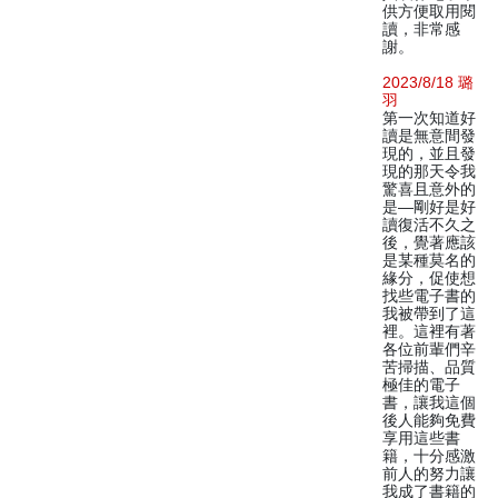
供方便取用閱
讀，非常感
謝。
2023/8/18 璐
羽
第一次知道好
讀是無意間發
現的，並且發
現的那天令我
驚喜且意外的
是—剛好是好
讀復活不久之
後，覺著應該
是某種莫名的
緣分，促使想
找些電子書的
我被帶到了這
裡。這裡有著
各位前輩們辛
苦掃描、品質
極佳的電子
書，讓我這個
後人能夠免費
享用這些書
籍，十分感激
前人的努力讓
我成了書籍的