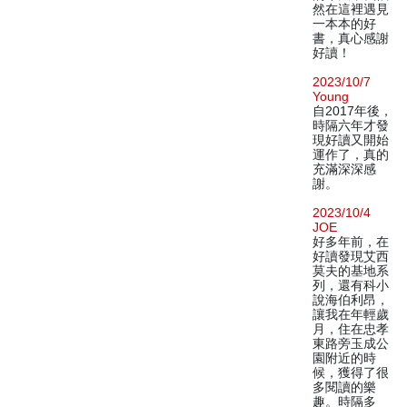
然在這裡遇見
一本本的好
書，真心感謝
好讀！
2023/10/7
Young
自2017年後，
時隔六年才發
現好讀又開始
運作了，真的
充滿深深感
謝。
2023/10/4
JOE
好多年前，在
好讀發現艾西
莫夫的基地系
列，還有科小
說海伯利昂，
讓我在年輕歲
月，住在忠孝
東路旁玉成公
園附近的時
候，獲得了很
多閱讀的樂
趣。時隔多