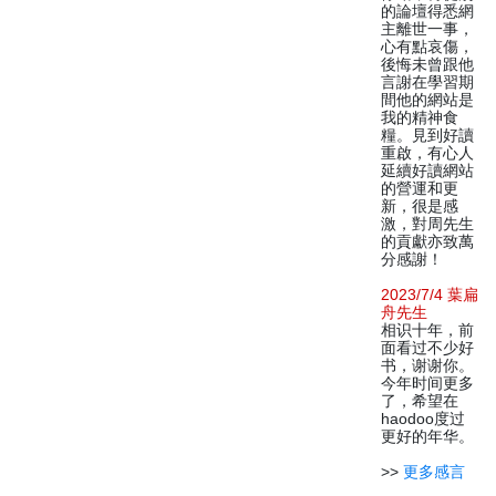
的論壇得悉網
主離世一事，
心有點哀傷，
後悔未曾跟他
言謝在學習期
間他的網站是
我的精神食
糧。見到好讀
重啟，有心人
延續好讀網站
的營運和更
新，很是感
激，對周先生
的貢獻亦致萬
分感謝！
2023/7/4 葉扁
舟先生
相识十年，前
面看过不少好
书，谢谢你。
今年时间更多
了，希望在
haodoo度过
更好的年华。
>>
更多感言