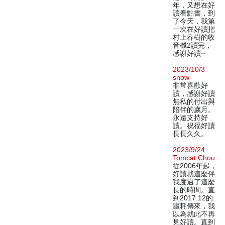
年，又想在好
讀看點書，到
了今天，我第
一次在好讀把
村上春樹的收
音機2讀完，
感謝好讀~
2023/10/3
snow
非常喜歡好
讀，感謝好讀
無私的付出與
陪伴的歲月。
永遠支持好
讀。祝福好讀
長長久久。
2023/9/24
Tomcat Chou
從2006年起，
好讀就這麼伴
我度過了這麼
長的時間。直
到2017.12的
噩耗傳來，我
以為就此不再
見好讀。直到