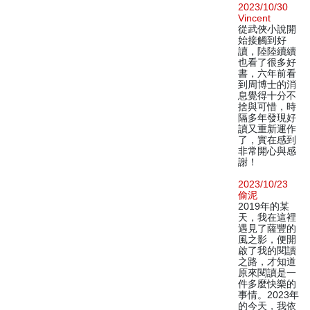
2023/10/30
Vincent
從武俠小說開
始接觸到好
讀，陸陸續續
也看了很多好
書，六年前看
到周博士的消
息覺得十分不
捨與可惜，時
隔多年發現好
讀又重新運作
了，實在感到
非常開心與感
謝！
2023/10/23
偷泥
2019年的某
天，我在這裡
遇見了薩豐的
風之影，便開
啟了我的閱讀
之路，才知道
原來閱讀是一
件多麼快樂的
事情。2023年
的今天，我依