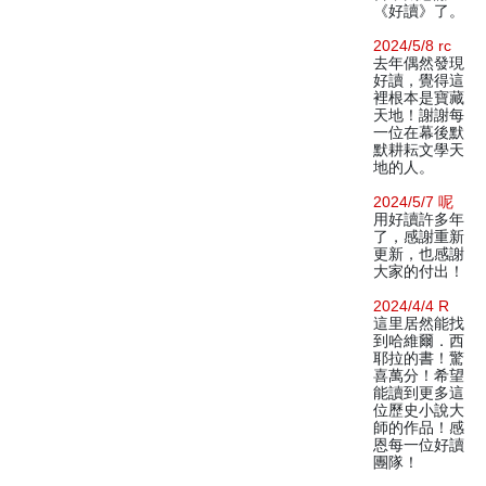
《好讀》了。
2024/5/8 rc
去年偶然發現
好讀，覺得這
裡根本是寶藏
天地！謝謝每
一位在幕後默
默耕耘文學天
地的人。
2024/5/7 呢
用好讀許多年
了，感謝重新
更新，也感謝
大家的付出！
2024/4/4 R
這里居然能找
到哈維爾．西
耶拉的書！驚
喜萬分！希望
能讀到更多這
位歷史小說大
師的作品！感
恩每一位好讀
團隊！