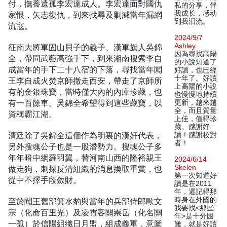
付，撫養遺孤李宏達成人。李宏達面對國仇
私的分享，伴
我成长，感动
家恨，矢志復仇，到來找尋及剿滅當年漏網
到我泪流。
流寇。
2024/9/7
Ashley
征南大將軍固山貝子的義子、漢軍旗人吳錦
因為尋找高陽
全，帶同武藝高強手下，到來湘南搜索李自
的小說知道了
成當年的手下二十八宿的下落，尋找當年闖
好讀，也已經
十年了。好讀
王李自成火焚京師撤走西安，帶走了京師所
上高陽的小說
有的金銀珠寶，當時僅大內的內庫珍藏，也
也慢慢地持續
有一百餘車。吳錦全希望得到這些藏寶，以
更新，越來越
全，而且質量
資稱霸江湖。
上佳，值得珍
藏。感謝好
清廷除了吳錦全這個作為明裏的漢奸代表，
讀！感謝校對
者！
另外搜魂公子也是一股潛勢力。搜魂公子多
年年暗中網羅羽翼，替河南山西的隆裕親王
2024/6/14
Skelen
做走狗，刺探反清組織的消息換取重賞，也
第一次知道好
從中不擇手段斂財。
讀是在2011
年，還記得那
時身在外國的
至於闖王舊部箕水豹與當年的兵部侍郎歐文
我要找<那些
宗（化命百里光）及凌霄客關崇岳（化名關
年>是十分困
一孤）於信陽組織日月盟，組成義軍，意圖
難，就是好讀