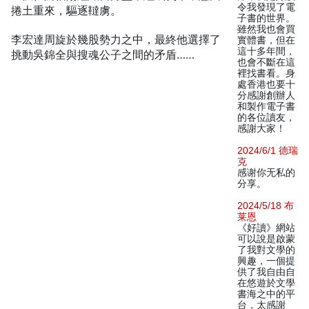
令我發現了電
捲土重來，驅逐韃虜。
子書的世界。
雖然我也會買
李宏達周旋於幾股勢力之中，最終他選擇了
實體書，但在
這十多年間，
挑動吳錦全與搜魂公子之間的矛盾……
也會不斷在這
裡找書看。身
處香港也要十
分感謝創辦人
和製作電子書
的各位讀友，
感謝大家！
2024/6/1 德瑞
克
感谢你无私的
分享。
2024/5/18 布
莱恩
《好讀》網站
可以說是啟蒙
了我對文學的
興趣，一個提
供了我自由自
在悠遊於文學
書海之中的平
台，太感謝