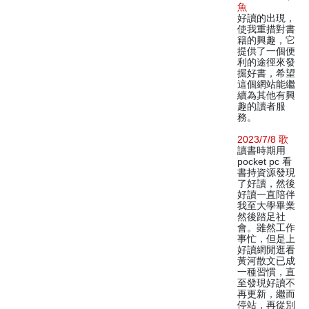
魚
好讀的出現，
使我重措對書
籍的興趣，它
提供了一個便
利的途徑來發
掘好書，希望
這個網站能繼
續為其他有興
趣的讀者服
務。
2023/7/8 歌
讀書時期用
pocket pc 看
書持資源發現
了好讀，然後
好讀一直陪伴
我至大學畢業
然後踏足社
會。雖然工作
事忙，但是上
好讀網閒逛看
黃河散文已成
一種習慣，直
至發現好讀不
再更新，繼而
停站，再從別