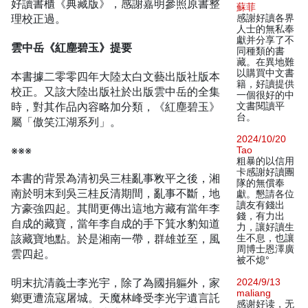
好讀書櫃《典藏版》，感謝嘉明參照原書整
蘇菲
理校正過。
感謝好讀各界
人士的無私奉
獻并分享了不
雲中岳《紅塵碧玉》提要
同種類的書
藏。在異地難
以購買中文書
本書據二零零四年大陸太白文藝出版社版本
籍，好讀提供
校正。又該大陸出版社於出版雲中岳的全集
一個很好的中
時，對其作品內容略加分類，《紅塵碧玉》
文書閱讀平
台。
屬「傲笑江湖系列」。
2024/10/20
※※※
Tao
粗暴的以信用
卡感謝好讀團
本書的背景為清初吳三桂亂事敉平之後，湘
隊的無償奉
南於明末到吳三桂反清期間，亂事不斷，地
獻。懇請各位
讀友有錢出
方豪強四起。其間更傳出這地方藏有當年李
錢，有力出
自成的藏寶，當年李自成的手下箕水豹知道
力，讓好讀生
該藏寶地點。於是湘南一帶，群雄並至，風
生不息，也讓
周博士恩澤廣
雲四起。
被不熄°
明末抗清義士李光宇，除了為國捐軀外，家
2024/9/13
maliang
鄉更遭流寇屠城。天魔林峰受李光宇遺言託
感谢好读，无