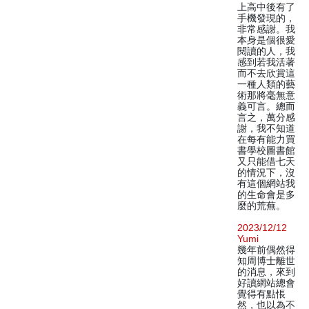
上高中後有了
手機發現的，
非常感謝。我
本身是個很愛
閱讀的人，我
感到若我活著
而不去欣賞這
一種人類的藝
術那將毫無意
義可言。總而
言之，萬分感
謝，我不知道
在每有能力買
書學校圖書館
又只能借七天
的情況下，沒
有這個網站我
的生命會是多
麼的荒蕪。
2023/12/12
Yumi
幾年前偶然得
知周博士離世
的消息，來到
好讀網站總會
覺得有點悵
然，也以為不