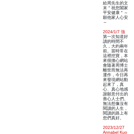
給周先生的文
末＂祝您闔家
平安健康＂～
願他家人心安
～
2024/1/7 強
第一次知道好
讀的時間不
久，大約兩年
前。當時常在
這裡挖寶，本
來很擔心網站
會隨著周博士
離世而無法再
運作，今日再
來發現網站動
起來了，真
心、真心地感
謝願意付出的
善心人士們。
無法想像沒有
閱讀的人生，
閱讀的路上有
您們真好。
2023/12/27
Annabel Kuo