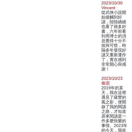
2023/10/30
Vincent
從武俠小說開
始接觸到好
讀，陸陸續續
也看了很多好
書，六年前看
到周博士的消
息覺得十分不
捨與可惜，時
隔多年發現好
讀又重新運作
了，實在感到
非常開心與感
謝！
2023/10/23
偷泥
2019年的某
天，我在這裡
遇見了薩豐的
風之影，便開
啟了我的閱讀
之路，才知道
原來閱讀是一
件多麼快樂的
事情。2023年
的今天，我依