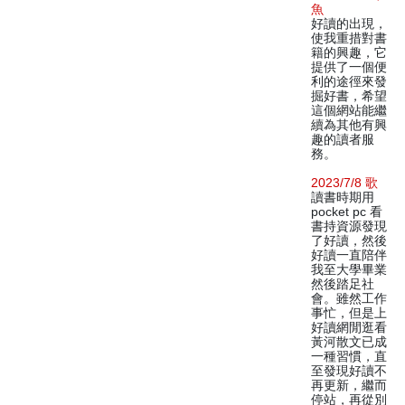
魚
好讀的出現，
使我重措對書
籍的興趣，它
提供了一個便
利的途徑來發
掘好書，希望
這個網站能繼
續為其他有興
趣的讀者服
務。
2023/7/8 歌
讀書時期用
pocket pc 看
書持資源發現
了好讀，然後
好讀一直陪伴
我至大學畢業
然後踏足社
會。雖然工作
事忙，但是上
好讀網閒逛看
黃河散文已成
一種習慣，直
至發現好讀不
再更新，繼而
停站，再從別