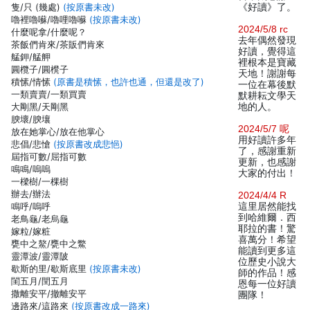
隻/只 (幾處)
(按原書未改)
《好讀》了。
嚕裡嚕囌/嚕哩嚕囌
(按原書未改)
2024/5/8 rc
什麼呢拿/什麼呢？
去年偶然發現
茶飯們肯來/茶販們肯來
好讀，覺得這
艋鉀/艋舺
裡根本是寶藏
圓欖子/圓櫈子
天地！謝謝每
積愫/情愫
(原書是積愫，也許也通，但還是改了)
一位在幕後默
一類賣賣/一類買賣
默耕耘文學天
大剛黑/天剛黑
地的人。
腴壞/腴壤
2024/5/7 呢
放在她掌心/放在他掌心
用好讀許多年
悲倡/悲愴
(按原書改成悲悒)
了，感謝重新
屆指可數/屈指可數
更新，也感謝
鳴鳴/嗚嗚
大家的付出！
一樑樹/一棵樹
辦去/辦法
2024/4/4 R
鳴呼/嗚呼
這里居然能找
到哈維爾．西
老鳥龜/老烏龜
耶拉的書！驚
嫁粒/嫁粧
喜萬分！希望
甕中之鰲/甕中之鱉
能讀到更多這
靈潭波/靈潭陂
位歷史小說大
歇斯的里/歇斯底里
(按原書未改)
師的作品！感
閨五月/閏五月
恩每一位好讀
撒離安平/撤離安平
團隊！
邊路來/這路來
(按原書改成一路來)