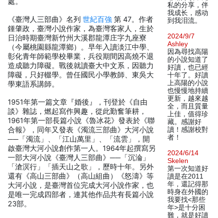
處。
私的分享，伴
我成长，感动
《臺灣人三部曲》名列
世紀百強
第 47。作者
到我泪流。
鍾肇政，臺灣小說作家，為臺灣客家人，生於
2024/9/7
日治時期臺灣新竹州大溪郡龍潭庄字九座寮
Ashley
（今屬桃園縣龍潭鄉）。早年入讀淡江中學、
因為尋找高陽
彰化青年師範學校畢業，兵役期間因高燒不退
的小說知道了
造成聽力障礙。戰後就讀臺大中文系，因聽力
好讀，也已經
障礙，只好輟學。曾任國民小學教師、東吳大
十年了。好讀
上高陽的小說
學東語系講師。
也慢慢地持續
更新，越來越
1951年第一篇文章『婚後』，刊登於《自由
全，而且質量
談》雜誌，燃起寫作興趣，從此勤奮筆耕，
上佳，值得珍
1961年第一部長篇小說《魯冰花》發表於《聯
藏。感謝好
合報》，同年又發表《濁流三部曲》大河小說
讀！感謝校對
者！
──「濁流」、「江山萬里」、「流雲」，開
啟臺灣大河小說創作第一人。1964年起撰寫另
2024/6/14
一部大河小說《臺灣人三部曲》──「沉淪」
Skelen
「滄溟行」「插天山之歌」，歷時十年。另外
第一次知道好
還有《高山三部曲》（高山組曲）《怒濤》等
讀是在2011
年，還記得那
大河小說，是臺灣首位完成大河小說作家，也
時身在外國的
是唯一完成四部者，連其他作品共有長篇小說
我要找<那些
23部。
年>是十分困
難，就是好讀