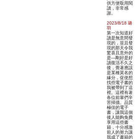
供方便取用閱
讀，非常感
謝。
2023/8/18 璐
羽
第一次知道好
讀是無意間發
現的，並且發
現的那天令我
驚喜且意外的
是—剛好是好
讀復活不久之
後，覺著應該
是某種莫名的
緣分，促使想
找些電子書的
我被帶到了這
裡。這裡有著
各位前輩們辛
苦掃描、品質
極佳的電子
書，讓我這個
後人能夠免費
享用這些書
籍，十分感激
前人的努力讓
我成了書籍的