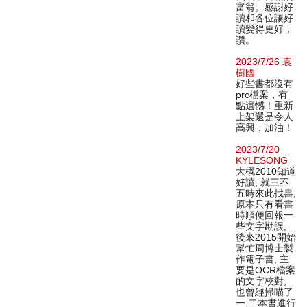
富翁。感謝好
讀和各位讓好
讀變得更好，
讚。
2023/7/26 袁
樹國
好些書都沒有
prc檔案，有
點遺憾！重新
上架還是令人
高興，加油！
2023/7/20
KYLESONG
大概2010知道
好讀, 就三不
五時來此找書,
原本只有看書
時順便回報一
些文字勘誤,
後來2015開始
幫忙周博士製
作電子書, 主
要是OCR檔案
的文字校對,
也曾經掃瞄了
一,二本書進行