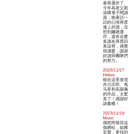
會再運作了。
今年為老父親
添購電子閱讀
器，抱著試一
試的心情再度
連上好讀，沒
想到繼續運
作，還有這麼
多讀友再度回
來這裡，感覺
很溫暖，謝謝
好讀與團隊們
的努力。
2023/11/27
Helios
能在这里发现
赤川次郎、鬼
马星和高羅佩
的作品，太驚
喜了！感謝好
讀書櫃！
2023/11/19
Moon
偶然間發現這
個網站，如獲
至寶，更找到