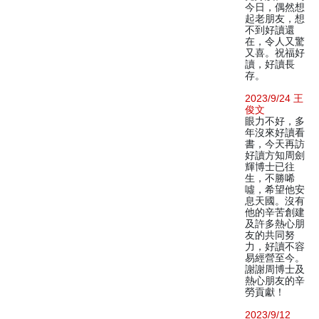
今日，偶然想
起老朋友，想
不到好讀還
在，令人又驚
又喜。祝福好
讀，好讀長
存。
2023/9/24 王
俊文
眼力不好，多
年沒來好讀看
書，今天再訪
好讀方知周劍
輝博士已往
生，不勝唏
噓，希望他安
息天國。沒有
他的辛苦創建
及許多熱心朋
友的共同努
力，好讀不容
易經營至今。
謝謝周博士及
熱心朋友的辛
勞貢獻！
2023/9/12