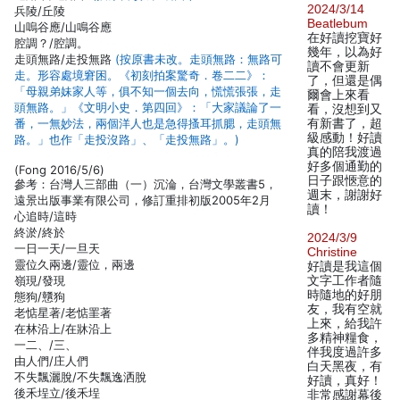
2024/3/14
兵陵/丘陵
Beatlebum
山嗚谷應/山鳴谷應
在好讀挖寶好
腔調？/腔調。
幾年，以為好
走頭無路/走投無路
(按原書未改。走頭無路：無路可
讀不會更新
走。形容處境窘困。《初刻拍案驚奇．卷二二》：
了，但還是偶
「母親弟妹家人等，俱不知一個去向，慌慌張張，走
爾會上來看
頭無路。」《文明小史．第四回》：「大家議論了一
看，沒想到又
番，一無妙法，兩個洋人也是急得搔耳抓腮，走頭無
有新書了，超
級感動！好讀
路。」也作「走投沒路」、「走投無路」。)
真的陪我渡過
好多個通勤的
(Fong 2016/5/6)
日子跟愜意的
參考：台灣人三部曲（一）沉淪，台灣文學叢書5，
週末，謝謝好
遠景出版事業有限公司，修訂重排初版2005年2月
讀！
心追時/這時
終淤/終於
2024/3/9
一日一天/一旦天
Christine
靈位久兩邊/靈位，兩邊
好讀是我這個
嶺現/發現
文字工作者隨
時隨地的好朋
態狗/戇狗
友，我有空就
老惦星著/老惦罣著
上來，給我許
在林沿上/在牀沿上
多精神糧食，
一二、/三、
伴我度過許多
由人們/庄人們
白天黑夜，有
不失飄灑脫/不失飄逸洒脫
好讀，真好！
後禾埕立/後禾埕
非常感謝幕後