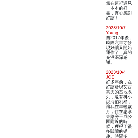
然在這裡遇見
一本本的好
書，真心感謝
好讀！
2023/10/7
Young
自2017年後，
時隔六年才發
現好讀又開始
運作了，真的
充滿深深感
謝。
2023/10/4
JOE
好多年前，在
好讀發現艾西
莫夫的基地系
列，還有科小
說海伯利昂，
讓我在年輕歲
月，住在忠孝
東路旁玉成公
園附近的時
候，獲得了很
多閱讀的樂
趣。時隔多