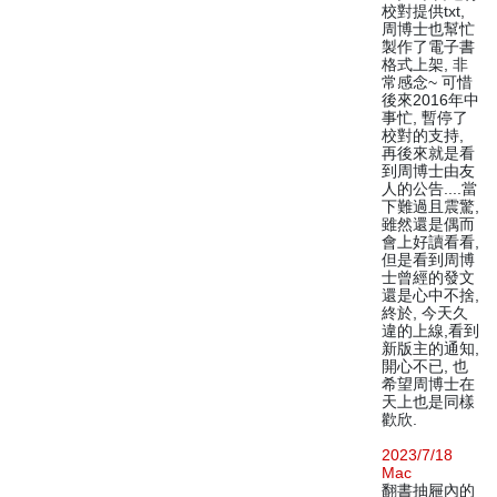
校對提供txt,
周博士也幫忙
製作了電子書
格式上架, 非
常感念~ 可惜
後來2016年中
事忙, 暫停了
校對的支持,
再後來就是看
到周博士由友
人的公告....當
下難過且震驚,
雖然還是偶而
會上好讀看看,
但是看到周博
士曾經的發文
還是心中不捨,
終於, 今天久
違的上線,看到
新版主的通知,
開心不已, 也
希望周博士在
天上也是同樣
歡欣.
2023/7/18
Mac
翻書抽屜內的