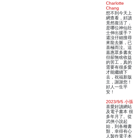
Charlotte
Chang
想不到今天上
網查看，好讀
竟然復活了，
是哪位神仙壯
士伸出援手？
還沒仔細搜尋
來龍去脈，已
喜極而泣。這
嘉惠眾多書友
但卻無啥收益
的苦工，真的
需要有很多愛
才能繼續下
去，祝福新版
主，謝謝您！
好人一生平
安！
2023/9/5 小張
喜愛好讀網站
及電子書本 很
多年月了。從
武俠小說起
始，到各種書
類，幸得有心
人製作電子本