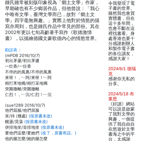
鍾氏雖常被刻版印象視為「鄉土文學」作家，
令我發現了電
早期確也有不少鄉居作品，但他曾說：「我心
子書的世界。
雖然我也會買
中唯有文學，臺灣文學而已，故對『鄉土文
實體書，但在
學』四字毫無興趣。」實際上他對於情慾的描
這十多年間，
寫亦周到，也是鍾氏作品中常見的部份。其在
也會不斷在這
2002年更以七旬高齡著手寫作《歌德激情
裡找書看。身
書》，以描繪德國文豪歌德內心的情慾世界。
處香港也要十
分感謝創辦人
和製作電子書
勘誤表
：
的各位讀友，
(mPDB 2016/10/7)
感謝大家！
初出茅蘆/初出茅廬
一灶香/一炷香
2024/6/1 德瑞
不停的的風裏/不停的風裏
克
來呀！，﹂阿/來呀！﹂阿
感谢你无私的
精打釆地獨/精打采地獨
分享。
突圍撒離/突圍撤離
2024/5/18 布
仁烈！，﹂沉/仁烈！﹂沉
莱恩
《好讀》網站
(sue1289 2016/10/7)
可以說是啟蒙
他們屆服/他們屈服
了我對文學的
呆/待 (幾處)
(按原書未改)
興趣，一個提
幌盪/晃蕩
(按原書未改)
供了我自由自
併排地坐/並排地坐
(按原書未改)
在悠遊於文學
要他們這麼/要她們
(改了，原書有誤。)
書海之中的平
他的腿怎麼/她的腿怎麼
台，太感謝