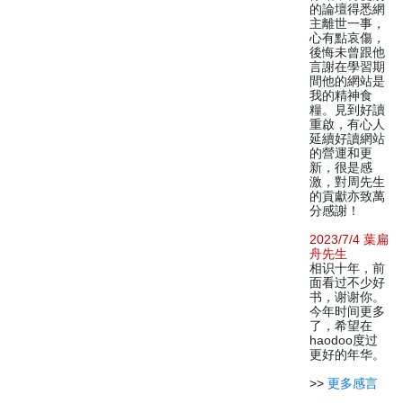
的論壇得悉網
主離世一事，
心有點哀傷，
後悔未曾跟他
言謝在學習期
間他的網站是
我的精神食
糧。見到好讀
重啟，有心人
延續好讀網站
的營運和更
新，很是感
激，對周先生
的貢獻亦致萬
分感謝！
2023/7/4 葉扁
舟先生
相识十年，前
面看过不少好
书，谢谢你。
今年时间更多
了，希望在
haodoo度过
更好的年华。
>>
更多感言