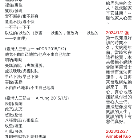
給周先生的文
裡住/裹住
末＂祝您闔家
髮現/發現
平安健康＂～
奮不屬身/奮不顧身
願他家人心安
還退不快/還不快
～
一不子/一下子
以也的/以他的（原書——以也的，但改為——以他的
2024/1/7 強
第一次知道好
——更會理）
讀的時間不
久，大約兩年
(臺灣人三部曲一 mPDB 2015/1/2)
前。當時常在
他竟不由自己地忙/他竟不由自已地忙
這裡挖寶，本
哨吶/嗩吶
來很擔心網站
失飄酒脫。/失飄灑脫。
會隨著周博士
虎視耽耽/虎視眈眈
離世而無法再
早己下決/早已下決
運作，今日再
害躁/害臊
來發現網站動
起來了，真
不由自己地看/不由自已地看
心、真心地感
謝願意付出的
(臺灣人三部曲一 A Yung 2015/1/2)
善心人士們。
庾削/瘦削
無法想像沒有
此忑/忐忑
閱讀的人生，
愁浥/愁悒
閱讀的路上有
八張黎庄/八張犁庄
您們真好。
玫塋/墳塋
可珮/可佩
2023/12/27
Annabel Kuo
孔明斬馬諼/孔明斬馬謖