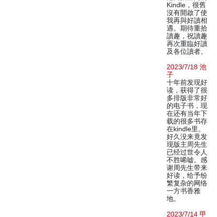
Kindle，很舊
沒有開啟了使
我再與好讀相
遇。期待重拾
讀趣，祝讀趣
再次重臨好讀
及各位讀者。
2023/7/18 池
子
十年前发现好
读，获得了很
多排版非常好
的电子书，现
在还有当年下
载的很多书存
在kindle里。
好久没来竟发
现版主周先生
已经过世令人
不胜唏嘘。感
谢周先生带来
好读，给予纷
繁复杂的网络
一方书香雅
地。
2023/7/14 甲