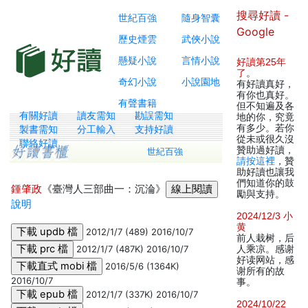
搜尋好讀 -
世紀百強
隨身智囊
Google
歷史煙雲
武俠小說
懸疑小說
言情小說
好讀第25年
了
。
奇幻小說
小說園地
有好讀真好，
有你也真好。
有聲書籍
但不知遍及各
有關好讀
讀友需知
勘誤需知
地的你，究竟
有多少。若你
製書需知
分工輸入
支持好讀
從未或很久沒
聯絡好讀
贊助過好讀，
世紀百強
請按這裡
，贊
助好讀也讓我
們知道你的鼓
鍾肇政
《臺灣人三部曲一：沉淪》
勵與支持。
說明
2024/12/3 小
黄
2012/1/7 (489) 2016/10/7
前人栽树，后
2012/1/7 (487K) 2016/10/7
人乘凉。感谢
好读网站，感
2016/5/6 (1364K)
谢所有的故
2016/10/7
事。
2012/1/7 (337K) 2016/10/7
2024/10/22