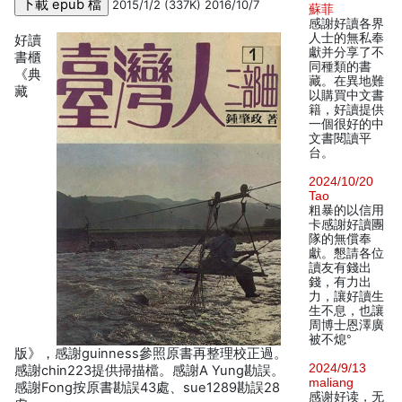
2015/1/2 (337K) 2016/10/7
蘇菲
感謝好讀各界
人士的無私奉
好讀
獻并分享了不
書櫃
同種類的書
《典
藏。在異地難
藏
以購買中文書
籍，好讀提供
一個很好的中
文書閱讀平
台。
2024/10/20
Tao
粗暴的以信用
卡感謝好讀團
隊的無償奉
獻。懇請各位
讀友有錢出
錢，有力出
力，讓好讀生
生不息，也讓
周博士恩澤廣
被不熄°
版》，感謝guinness參照原書再整理校正過。
2024/9/13
感謝chin223提供掃描檔。感謝A Yung勘誤。
maliang
感謝Fong按原書勘誤43處、sue1289勘誤28
感谢好读，无