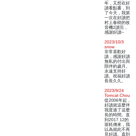
年，又想在好
讀看點書，到
了今天，我第
一次在好讀把
村上春樹的收
音機2讀完，
感謝好讀~
2023/10/3
snow
非常喜歡好
讀，感謝好讀
無私的付出與
陪伴的歲月。
永遠支持好
讀。祝福好讀
長長久久。
2023/9/24
Tomcat Chou
從2006年起，
好讀就這麼伴
我度過了這麼
長的時間。直
到2017.12的
噩耗傳來，我
以為就此不再
見好讀。直到