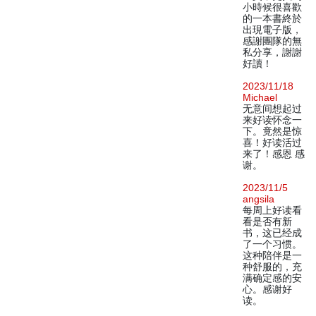
小時候很喜歡
的一本書終於
出現電子版，
感謝團隊的無
私分享，謝謝
好讀！
2023/11/18
Michael
无意间想起过
来好读怀念一
下。竟然是惊
喜！好读活过
来了！感恩 感
谢。
2023/11/5
angsila
每周上好读看
看是否有新
书，这已经成
了一个习惯。
这种陪伴是一
种舒服的，充
满确定感的安
心。感谢好
读。