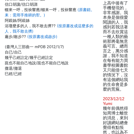
上高中後有了
信口胡讒/信口胡謅
手機發現的，
輟來一呼，投袂響應/輟耒一呼，投袂響應
(原書錯。
非常感謝。我
耒：需用手推耕的犁。)
本身是個很愛
阿鍛姊/阿緞姊
閱讀的人，我
浴瓊麼多的人，我不敢去擠??
(按原書改成這麼多的
感到若我活著
人，我不敢去擠)
而不去欣賞這
廠步/敞步??
(按原書改成啟步)
一種人類的藝
術那將毫無意
義可言。總而
(臺灣人三部曲一 mPDB 2012/1/7)
言之，萬分感
自已/自己
謝，我不知道
幾乎己經註定/幾乎已經註定
在每有能力買
崑也不能自己地說/崑也不能自已地說
書學校圖書館
撒退/撤退
又只能借七天
巳經/已經
的情況下，沒
有這個網站我
的生命會是多
麼的荒蕪。
2023/12/12
Yumi
幾年前偶然得
知周博士離世
的消息，來到
好讀網站總會
覺得有點悵
然，也以為不