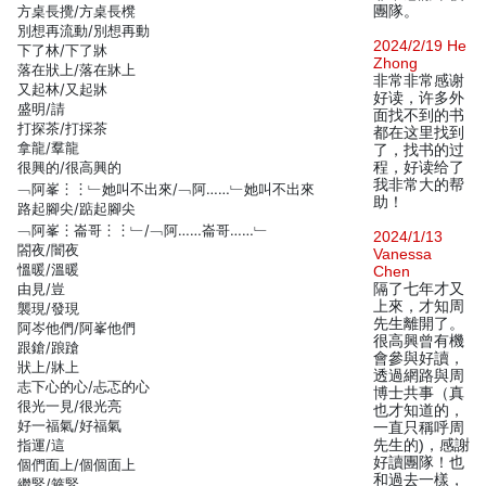
方桌長攪/方桌長櫈
團隊。
別想再流動/別想再動
2024/2/19 He
下了林/下了牀
Zhong
落在狀上/落在牀上
非常非常感谢
又起林/又起牀
好读，许多外
盛明/請
面找不到的书
打探茶/打採茶
都在这里找到
拿龍/羣龍
了，找书的过
很興的/很高興的
程，好读给了
我非常大的帮
﹁阿峯︙︙﹂她叫不出來/﹁阿……﹂她叫不出來
助！
路起腳尖/踮起腳尖
﹁阿峯︙崙哥︙︙﹂/﹁阿……崙哥……﹂
2024/1/13
閤夜/闇夜
Vanessa
慍暖/溫暖
Chen
由見/豈
隔了七年才又
上來，才知周
襲現/發現
先生離開了。
阿岑他們/阿峯他們
很高興曾有機
跟鎗/踉蹌
會參與好讀，
狀上/牀上
透過網路與周
志下心的心/忐忑的心
博士共事（真
很光一見/很光亮
也才知道的，
好一福氣/好福氣
一直只稱呼周
指運/這
先生的)，感謝
好讀團隊！也
個們面上/個個面上
和過去一樣，
繼緊/箍緊