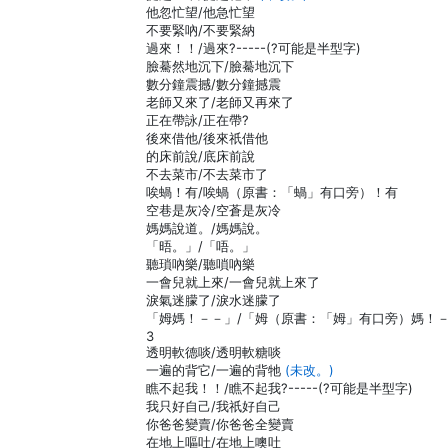
他忽忙望/他急忙望
不要緊吶/不要緊納
過來！！/過來?-----(?可能是半型字)
臉驀然地沉下/臉驀地沉下
數分鐘震撼/數分鐘撼震
老師又來了/老師又再來了
正在帶詠/正在帶?
後來借他/後來祇借他
的床前說/底床前說
不去菜市/不去菜市了
唉蝸！有/唉蝸（原書：「蝸」有口旁）！有
空巷是灰冷/空蒼是灰冷
媽媽說道。/媽媽說。
「晤。」/「唔。」
聽瑣吶樂/聽嗩吶樂
一會兒就上來/一會兒就上來了
淚氣迷朦了/淚水迷朦了
「姆媽！－－」/「姆（原書：「姆」有口旁）媽！
3
透明軟德啖/透明軟糖啖
一遍的背它/一遍的背牠
(未改。)
瞧不起我！！/瞧不起我?-----(?可能是半型字)
我只好自己/我祇好自己
你爸爸變賣/你爸爸全變賣
在地上嘔吐/在地上噢吐