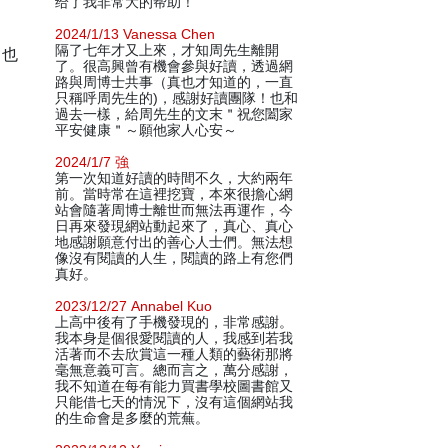
给了我非常大的帮助！
2024/1/13 Vanessa Chen
隔了七年才又上來，才知周先生離開
，也
了。很高興曾有機會參與好讀，透過網
路與周博士共事（真也才知道的，一直
只稱呼周先生的)，感謝好讀團隊！也和
過去一樣，給周先生的文末＂祝您闔家
平安健康＂～願他家人心安～
2024/1/7 強
第一次知道好讀的時間不久，大約兩年
前。當時常在這裡挖寶，本來很擔心網
站會隨著周博士離世而無法再運作，今
日再來發現網站動起來了，真心、真心
地感謝願意付出的善心人士們。無法想
像沒有閱讀的人生，閱讀的路上有您們
真好。
2023/12/27 Annabel Kuo
上高中後有了手機發現的，非常感謝。
我本身是個很愛閱讀的人，我感到若我
活著而不去欣賞這一種人類的藝術那將
毫無意義可言。總而言之，萬分感謝，
我不知道在每有能力買書學校圖書館又
只能借七天的情況下，沒有這個網站我
的生命會是多麼的荒蕪。