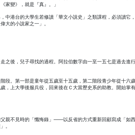
：《家變》，就是『真』。」
典，中港台的大學生若修讀「華文小說史」之類課程，必須讀它
最偉大的小說家之一」。
出走之後，兒子尋找的過程。阿拉伯數字由一至一五七是過去進
長階段。第一部是童年從五歲至十五歲，第二階段青少年從十六
九歲，上大學後服兵役，回來後在Ｃ大當歷史系的助教。開始掌
初父親不見時的「懺悔錄」——以反省的方式重新回顧寫成「如
程」。