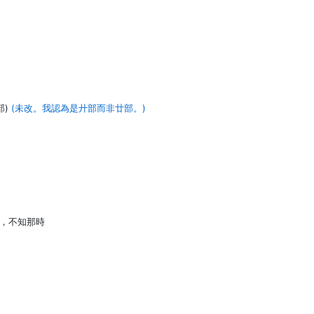
部)
(未改。我認為是廾部而非廿部。)
－，不知那時