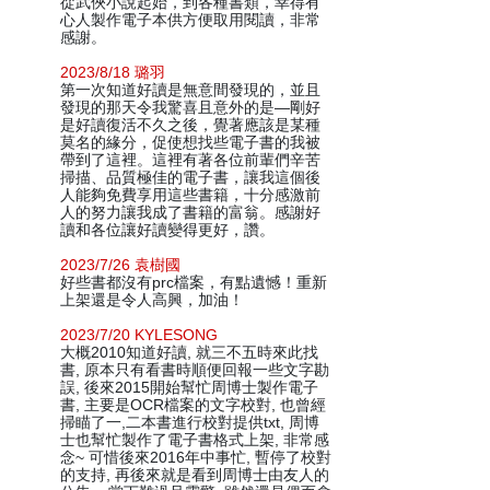
從武俠小說起始，到各種書類，幸得有
心人製作電子本供方便取用閱讀，非常
感謝。
2023/8/18 璐羽
第一次知道好讀是無意間發現的，並且
發現的那天令我驚喜且意外的是—剛好
是好讀復活不久之後，覺著應該是某種
莫名的緣分，促使想找些電子書的我被
帶到了這裡。這裡有著各位前輩們辛苦
掃描、品質極佳的電子書，讓我這個後
人能夠免費享用這些書籍，十分感激前
人的努力讓我成了書籍的富翁。感謝好
讀和各位讓好讀變得更好，讚。
2023/7/26 袁樹國
好些書都沒有prc檔案，有點遺憾！重新
上架還是令人高興，加油！
2023/7/20 KYLESONG
大概2010知道好讀, 就三不五時來此找
書, 原本只有看書時順便回報一些文字勘
誤, 後來2015開始幫忙周博士製作電子
書, 主要是OCR檔案的文字校對, 也曾經
掃瞄了一,二本書進行校對提供txt, 周博
士也幫忙製作了電子書格式上架, 非常感
念~ 可惜後來2016年中事忙, 暫停了校對
的支持, 再後來就是看到周博士由友人的