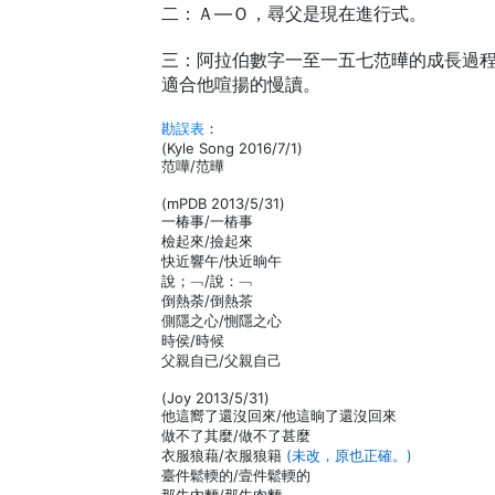
二：Ａ—Ｏ，尋父是現在進行式。
三：阿拉伯數字一至一五七范曄的成長過
適合他喧揚的慢讀。
勘誤表
：
(Kyle Song 2016/7/1)
范嘩/范曄
(mPDB 2013/5/31)
一椿事/一樁事
檢起來/撿起來
快近響午/快近晌午
說；﹁/說：﹁
倒熱荼/倒熱茶
側隱之心/惻隱之心
時侯/時候
父親自已/父親自己
(Joy 2013/5/31)
他這嚮了還沒回來/他這晌了還沒回來
做不了其麼/做不了甚麼
衣服狼藉/衣服狼籍
(未改，原也正確。)
臺件鬆輭的/壹件鬆輭的