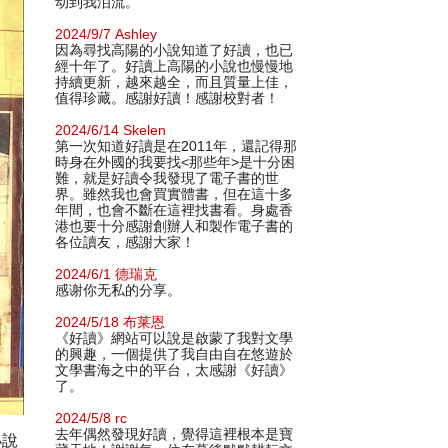
动到我泪流。
2024/9/7 Ashley
因為尋找高陽的小說知道了好讀，也已
經十年了。好讀上高陽的小說也慢慢地
持續更新，越來越全，而且質量上佳，
值得珍藏。感謝好讀！感謝校對者！
2024/6/14 Skelen
第一次知道好讀是在2011年，還記得那
時身在外國的我要找<那些年>是十分困
難，就是好讀令我發現了電子書的世
界。雖然我也會買實體書，但在這十多
年間，也會不斷在這裡找書看。身處香
港也要十分感謝創辦人和製作電子書的
各位讀友，感謝大家！
2024/6/1 德瑞克
感谢你无私的分享。
2024/5/18 布莱恩
《好讀》網站可以說是啟蒙了我對文學
的興趣，一個提供了我自由自在悠遊於
文學書海之中的平台，太感謝《好讀》
了。
2024/5/8 rc
去年偶然發現好讀，覺得這裡根本是寶
小說