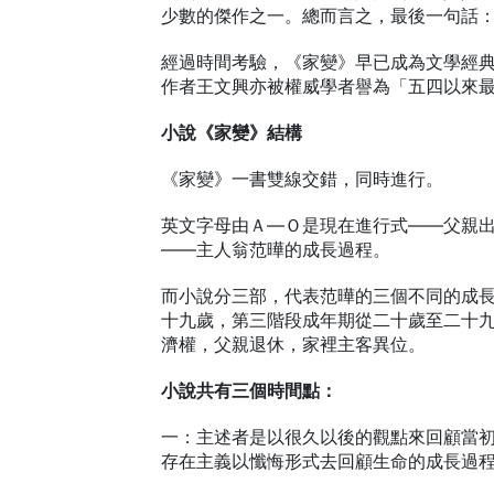
少數的傑作之一。總而言之，最後一句話
經過時間考驗，《家變》早已成為文學經
作者王文興亦被權威學者譽為「五四以來
小說《家變》結構
《家變》一書雙線交錯，同時進行。
英文字母由Ａ—Ｏ是現在進行式——父親
——主人翁范曄的成長過程。
而小說分三部，代表范曄的三個不同的成
十九歲，第三階段成年期從二十歲至二十
濟權，父親退休，家裡主客異位。
小說共有三個時間點：
一：主述者是以很久以後的觀點來回顧當
存在主義以懺悔形式去回顧生命的成長過