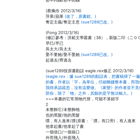
那牛內麵/那牛肉麵
(蔡佩伶 2012/3/16)
萍果/蘋果
(改了，原書錯。)
奪定主義/奪定主意
(sue1289已改。)
(Fong 2012/3/16)
(修訂參考：洪範文學叢書（38），新版二印（二０
早巳/早已
吳太大/吳太太
娶不要她/娶不娶她
(sue1289已改。)
起過去/齊過去
(sue1289按原書勘誤 eagle.rex修正 2012/3/16)
(eagle.rex：據 sue1289的勘誤表，把
的書，作者以「字」為單位，仔細雕鏤整本書，而我
我得承認疏忽，沒有這麼做。《家變》的作者並不見
部份，除了「牠」之外，其餘的是字無法輸入。)
===本書的它常用牠代替，可能不算錯字
2
未整飾它/未整飾牠
也的黑髮/他的黑髮
噗，有人進來/撲(原書：「撲」有口旁)，有人進來
他拿起書/他拿起了書
一個借口/一個藉口
外而飛入/外面飛入