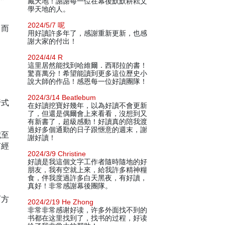
藏天地！謝謝每一位在幕後默默耕耘文
學天地的人。
2024/5/7 呢
，而
用好讀許多年了，感謝重新更新，也感
謝大家的付出！
2024/4/4 R
這里居然能找到哈維爾．西耶拉的書！
驚喜萬分！希望能讀到更多這位歷史小
說大師的作品！感恩每一位好讀團隊！
2024/3/14 Beatlebum
行式
在好讀挖寶好幾年，以為好讀不會更新
了，但還是偶爾會上來看看，沒想到又
有新書了，超級感動！好讀真的陪我渡
過好多個通勤的日子跟愜意的週末，謝
歲至
謝好讀！
有經
2024/3/9 Christine
好讀是我這個文字工作者隨時隨地的好
朋友，我有空就上來，給我許多精神糧
食，伴我度過許多白天黑夜，有好讀，
真好！非常感謝幕後團隊。
西方
2024/2/19 He Zhong
非常非常感谢好读，许多外面找不到的
书都在这里找到了，找书的过程，好读