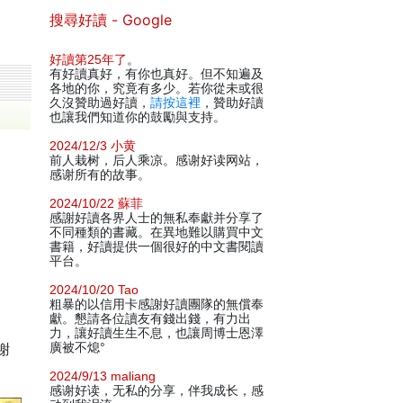
搜尋好讀 - Google
好讀第25年了
。
有好讀真好，有你也真好。但不知遍及
各地的你，究竟有多少。若你從未或很
久沒贊助過好讀，
請按這裡
，贊助好讀
也讓我們知道你的鼓勵與支持。
2024/12/3 小黄
前人栽树，后人乘凉。感谢好读网站，
感谢所有的故事。
2024/10/22 蘇菲
感謝好讀各界人士的無私奉獻并分享了
不同種類的書藏。在異地難以購買中文
書籍，好讀提供一個很好的中文書閱讀
平台。
2024/10/20 Tao
粗暴的以信用卡感謝好讀團隊的無償奉
獻。懇請各位讀友有錢出錢，有力出
力，讓好讀生生不息，也讓周博士恩澤
謝
廣被不熄°
2024/9/13 maliang
感谢好读，无私的分享，伴我成长，感