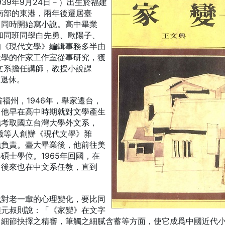
1939年9月24日－）出生於福建
灣南部的東港，兩年後遷居臺
，同時開始寫小說。高中畢業
年和同班同學白先勇、歐陽子、
的《現代文學》編輯事務多半由
大學的作家工作室從事研究，獲
外文系擔任講師，教授小說課
月退休。
省福州，1946年，舉家遷台，
，他早在高中時期就對文學產生
他考取國立台灣大學外文系，
若曦等人創辦《現代文學》雜
他負責。臺大畢業後，他前往美
碩士學位。1965年回國，在
，後來也在中文系任教，直到
代對老一輩的心理變化，要比同
顏元叔則說：「《家變》在文字
，細節抉擇之精審，筆觸之細膩含蓄等方面，使它成爲中國近代