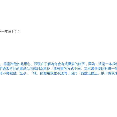
０一年三月）)
書稿掃了一遍。得謝謝他如此用心。我現在了解為何會有這麼多的錯字，因為，這是一本很
們通常所見的書是以句或詞為單位，故校書的方式不同。這本書是要比對每一
得不會犯錯。至少，「牠」的濫用我並不認同，因此，我並沒修正。以下為我