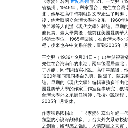
《家變》名列
世紀百強
第 21。王文興（
省福州，1946年，舉家遷台，先住在台
北，他早在高中時期就對文學產生了興趣
後，他考取國立台灣大學外文系，1960
陳若曦等人創辦《現代文學》雜誌。早期
他負責。臺大畢業後，他前往美國愛奧華
得碩士學位。1965年回國，在台灣大學
程，後來也在中文系任教，直到2005年1
王文興（1939年9月24日－）出生於福建
先住在台灣南部的東港，兩年後遷居臺北
了興趣，同時開始寫小說。高中畢業後，
1960年和同班同學白先勇、歐陽子、陳
誌。早期的《現代文學》編輯事務多半由
國愛奧華大學的作家工作室從事研究，獲得
台灣大學外文系擔任講師，教授小說課程
2005年1月退休。
作家張系國指出：「《家變》寫出年輕一
類型的小說深刻得多。」台大外文系教授
之創新，臨即感之強勁，人情刻畫之真實