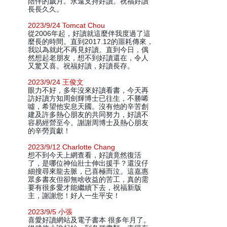
陪伴的歲月。永遠支持好讀。祝福好讀
長長久久。
2023/9/24 Tomcat Chou
從2006年起，好讀就這麼伴我度過了這
麼長的時間。直到2017.12的噩耗傳來，
我以為就此不再見好讀。直到今日，偶
然想起老朋友，想不到好讀還在，令人
又驚又喜。祝福好讀，好讀長存。
2023/9/24 王俊文
眼力不好，多年沒來好讀看書，今天再
訪好讀方知周劍輝博士已往生，不勝唏
噓，希望他安息天國。沒有他的辛苦創
建及許多熱心朋友的共同努力，好讀不
容易經營至今。謝謝周博士及熱心朋友
的辛勞貢獻！
2023/9/12 Charlotte Chang
想不到今天上網查看，好讀竟然復活
了，是哪位神仙壯士伸出援手？還沒仔
細搜尋來龍去脈，已喜極而泣。這嘉惠
眾多書友但卻無啥收益的苦工，真的需
要有很多愛才能繼續下去，祝福新版
主，謝謝您！好人一生平安！
2023/9/5 小張
喜愛好讀網站及電子書本 很多年月了。