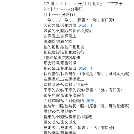
? ? 川 ㄨ δ ⊥ ㄓ ㄎ 十/〡〢〣〤〥〦〧〨〩十
?ㄨ十/ㄨ -----(分兩行)
〢十-----(分兩行)
「歐，」/「歐，」(原書：「歐」有口旁)
其它方面/其牠方面
(未改。)
甚多的小擺設/甚多底小擺設
的床席上/的床蓆上
曉得啞/曉得的啞
他的爸爸復/他底爸爸復
把它給爸爸/把牠給爸爸
?把它拏紙/?把牠拏紙
那支翡翠/那隻翡翠
把它贖出/把牠贖出
(未改。)
快近響午/快近嚮午--(原書是「響」，可能本文錯)
在榻榻米上/在榻榻密上
這對待兒子/這對，待兒子
平寧的多洛/平寧的多洛(原書：「洛」有口旁)
很多的表情/很多底表情
面對它嘻哂/面對牠嘻哂
(未改。)
他時常一照/他時長一照--(原書「長」可能是錯字)
壓貼它們/壓貼牠們
得來的小嘴巴/得來底小嘴吧
長久以來/常久以來
爸走洛。/爸走洛。(原書：「洛」有口旁)
媽他輕笑/媽她輕笑