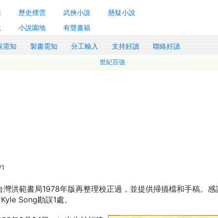
囊
歷史煙雲
武俠小說
懸疑小說
說
小說園地
有聲書籍
誤需知
製書需知
分工輸入
支持好讀
聯絡好讀
世紀百強
/1
參照台灣洪範書局1978年版再整理校正過，並提供掃描檔和手稿。感
yle Song勘誤1處。