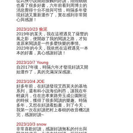
從武俠小說開始接觸到好讀，陸陸續續
也看了很多好書，六年前看到周博士的
消息覺得十分不捨與可惜，時隔多年發
現好讀又重新運作了，實在感到非常開
心與感謝！
2023/10/23 偷泥
2019年的某天，我在這裡遇見了薩豐的
風之影，便開啟了我的閱讀之路，才知
道原來閱讀是一件多麼快樂的事情。
2023年的今天，我依然在這裡遇見一本
本的好書，真心感謝好讀！
2023/10/7 Young
自2017年後，時隔六年才發現好讀又開
始運作了，真的充滿深深感謝。
2023/10/4 JOE
好多年前，在好讀發現艾西莫夫的基地
系列，還有科小說海伯利昂，讓我在年
輕歲月，住在忠孝東路旁玉成公園附近
的時候，獲得了很多閱讀的樂趣。時隔
多年，又想在好讀看點書，到了今天，
我第一次在好讀把村上春樹的收音機2讀
完，感謝好讀~
2023/10/3 snow
非常喜歡好讀，感謝好讀無私的付出與