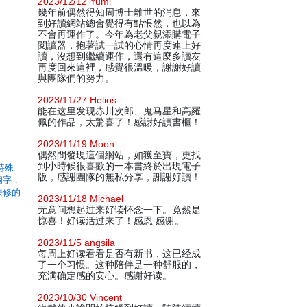
2023/12/12 Yumi
幾年前偶然得知周博士離世的消息，來
到好讀網站總會覺得有點悵然，也以為
不會再運作了。今年為老父親添購電子
閱讀器，抱著試一試的心情再度連上好
讀，沒想到繼續運作，還有這麼多讀友
再度回來這裡，感覺很溫暖，謝謝好讀
與團隊們的努力。
2023/11/27 Helios
能在这里发现赤川次郎、鬼马星和高羅
佩的作品，太驚喜了！感謝好讀書櫃！
2023/11/19 Moon
偶然間發現這個網站，如獲至寶，更找
到小時候很喜歡的一本書終於出現電子
特殊
版，感謝團隊的無私分享，謝謝好讀！
個字，
未修的
2023/11/18 Michael
无意间想起过来好读怀念一下。竟然是
惊喜！好读活过来了！感恩 感谢。
2023/11/5 angsila
每周上好读看看是否有新书，这已经成
了一个习惯。这种陪伴是一种舒服的，
充满确定感的安心。感谢好读。
2023/10/30 Vincent