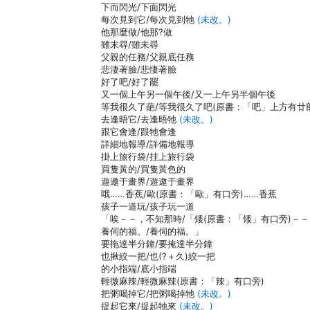
下而閃光/下面閃光
每次見到它/每次見到牠
(未改。)
他那麼做/他那?做
雖末尋/雖未尋
父親的任務/父親底任務
悲淒著臉/悲悽著臉
好了吧/好了罷
又一個上午另一個午後/又一上午另半個午後
等我很久了葩/等我很久了吧(原書：「吧」上方有廿
去逢晤它/去逢晤牠
(未改。)
跟它會逢/跟牠會逢
詳細地報導/詳備地報導
掛上旅行袋/挂上旅行袋
買隻黃的/買隻黃色的
遊邀于畫界/遊遨于畫界
哦……香蕉/歐(原書：「歐」有口旁)……香蕉
孩子一道玩/孩子玩一道
「唉－－，不知那時/「矮(原書：「矮」有口旁)－
養伺的福。/養伺的福。」
要拖達半分鐘/要掩達半分鐘
也揪絞一把/也(?＋久)絞一把
的小指端/底小指端
輕微麻辣/輕微麻辣(原書：「辣」有口旁)
把粥喝掉它/把粥喝掉牠
(未改。)
提起它來/提起牠來
(未改。)