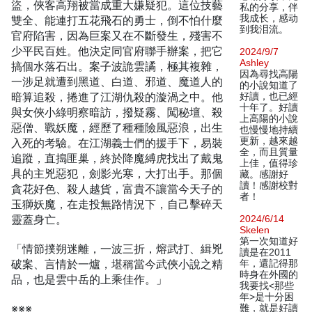
盜，俠客高翔被當成重大嫌疑犯。這位技藝
私的分享，伴
我成长，感动
雙全、能連打五花飛石的勇士，倒不怕什麼
到我泪流。
官府陷害，因為巨案又在不斷發生，殘害不
少平民百姓。他決定同官府聯手辦案，把它
2024/9/7
Ashley
搞個水落石出。案子波詭雲譎，極其複雜，
因為尋找高陽
一涉足就遭到黑道、白道、邪道、魔道人的
的小說知道了
暗算追殺，捲進了江湖仇殺的漩渦之中。他
好讀，也已經
十年了。好讀
與女俠小綠明察暗訪，撥疑霧、闖秘壇、殺
上高陽的小說
惡僧、戰妖魔，經歷了種種險風惡浪，出生
也慢慢地持續
更新，越來越
入死的考驗。在江湖義士們的援手下，易裝
全，而且質量
追蹤，直搗匪巢，終於降魔縛虎找出了戴鬼
上佳，值得珍
具的主兇惡犯，劍影光寒，大打出手。那個
藏。感謝好
讀！感謝校對
貪花好色、殺人越貨，富貴不讓當今天子的
者！
玉獅妖魔，在走投無路情況下，自己擊碎天
靈蓋身亡。
2024/6/14
Skelen
第一次知道好
「情節撲朔迷離，一波三折，熔武打、緝兇
讀是在2011
破案、言情於一爐，堪稱當今武俠小說之精
年，還記得那
時身在外國的
品，也是雲中岳的上乘佳作。」
我要找<那些
年>是十分困
※※※
難，就是好讀