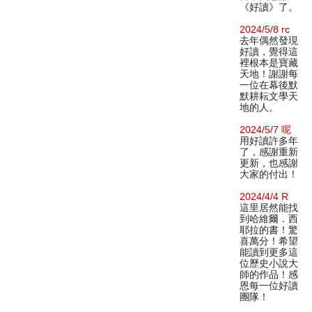
《好讀》了。
2024/5/8 rc
去年偶然發現
好讀，覺得這
裡根本是寶藏
天地！謝謝每
一位在幕後默
默耕耘文學天
地的人。
2024/5/7 呢
用好讀許多年
了，感謝重新
更新，也感謝
大家的付出！
2024/4/4 R
這里居然能找
到哈維爾．西
耶拉的書！驚
喜萬分！希望
能讀到更多這
位歷史小說大
師的作品！感
恩每一位好讀
團隊！