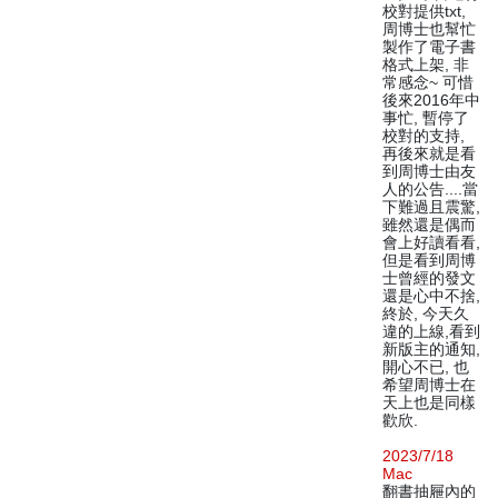
校對提供txt,
周博士也幫忙
製作了電子書
格式上架, 非
常感念~ 可惜
後來2016年中
事忙, 暫停了
校對的支持,
再後來就是看
到周博士由友
人的公告....當
下難過且震驚,
雖然還是偶而
會上好讀看看,
但是看到周博
士曾經的發文
還是心中不捨,
終於, 今天久
違的上線,看到
新版主的通知,
開心不已, 也
希望周博士在
天上也是同樣
歡欣.
2023/7/18
Mac
翻書抽屜內的