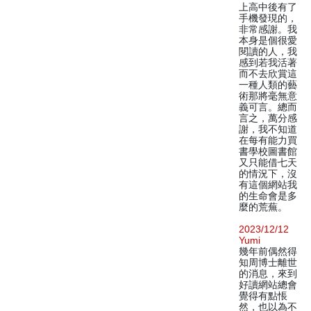
上高中後有了
手機發現的，
非常感謝。我
本身是個很愛
閱讀的人，我
感到若我活著
而不去欣賞這
一種人類的藝
術那將毫無意
義可言。總而
言之，萬分感
謝，我不知道
在每有能力買
書學校圖書館
又只能借七天
的情況下，沒
有這個網站我
的生命會是多
麼的荒蕪。
2023/12/12
Yumi
幾年前偶然得
知周博士離世
的消息，來到
好讀網站總會
覺得有點悵
然，也以為不