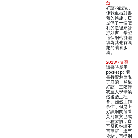
魚
好讀的出現，
使我重措對書
籍的興趣，它
提供了一個便
利的途徑來發
掘好書，希望
這個網站能繼
續為其他有興
趣的讀者服
務。
2023/7/8 歌
讀書時期用
pocket pc 看
書持資源發現
了好讀，然後
好讀一直陪伴
我至大學畢業
然後踏足社
會。雖然工作
事忙，但是上
好讀網閒逛看
黃河散文已成
一種習慣，直
至發現好讀不
再更新，繼而
停站，再從別