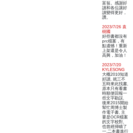
富翁。感謝好
讀和各位讓好
讀變得更好，
讚。
2023/7/26 袁
樹國
好些書都沒有
prc檔案，有
點遺憾！重新
上架還是令人
高興，加油！
2023/7/20
KYLESONG
大概2010知道
好讀, 就三不
五時來此找書,
原本只有看書
時順便回報一
些文字勘誤,
後來2015開始
幫忙周博士製
作電子書, 主
要是OCR檔案
的文字校對,
也曾經掃瞄了
一,二本書進行