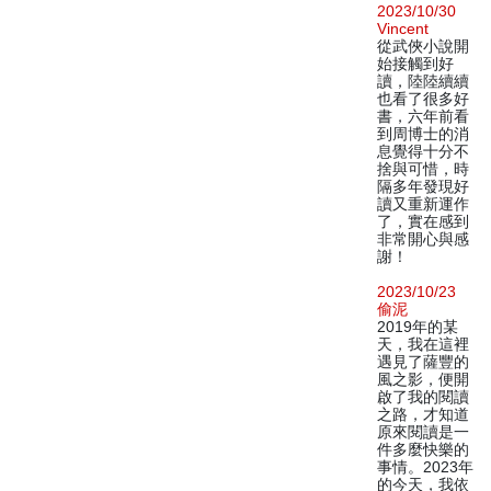
2023/10/30
Vincent
從武俠小說開
始接觸到好
讀，陸陸續續
也看了很多好
書，六年前看
到周博士的消
息覺得十分不
捨與可惜，時
隔多年發現好
讀又重新運作
了，實在感到
非常開心與感
謝！
2023/10/23
偷泥
2019年的某
天，我在這裡
遇見了薩豐的
風之影，便開
啟了我的閱讀
之路，才知道
原來閱讀是一
件多麼快樂的
事情。2023年
的今天，我依