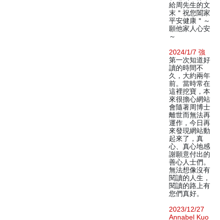
給周先生的文
末＂祝您闔家
平安健康＂～
願他家人心安
～
2024/1/7 強
第一次知道好
讀的時間不
久，大約兩年
前。當時常在
這裡挖寶，本
來很擔心網站
會隨著周博士
離世而無法再
運作，今日再
來發現網站動
起來了，真
心、真心地感
謝願意付出的
善心人士們。
無法想像沒有
閱讀的人生，
閱讀的路上有
您們真好。
2023/12/27
Annabel Kuo