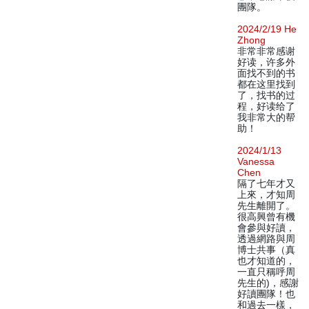
團隊。
2024/2/19 He
Zhong
非常非常感谢
好读，许多外
面找不到的书
都在这里找到
了，找书的过
程，好读给了
我非常大的帮
助！
2024/1/13
Vanessa
Chen
隔了七年才又
上來，才知周
先生離開了。
很高興曾有機
會參與好讀，
透過網路與周
博士共事（真
也才知道的，
一直只稱呼周
先生的)，感謝
好讀團隊！也
和過去一樣，