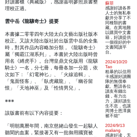
好讀書櫃《典藏版》，感謝嘉明參照原書整
蘇菲
理校正過。
感謝好讀各界
人士的無私奉
獻并分享了不
雲中岳《龍驤奇士》提要
同種類的書
藏。在異地難
以購買中文書
本書據二零零四年大陸太白文藝出版社版本
籍，好讀提供
校正。又該大陸出版社於出版雲中岳的全集
一個很好的中
時，對其作品內容略加分類，《龍驤奇士》
文書閱讀平
台。
屬「獨霸江湖系列」。本書於大陸出版時曾
用名《縛虎手》。台灣皇鼎文化版用《龍驤
2024/10/20
Tao
騎士》一名，分七冊，每冊各加一分題，依
粗暴的以信用
次如下：「幻電神匕」、「火線追輯」、
卡感謝好讀團
「鬼面怪客」、「臥虎藏龍」、「幽谷留
隊的無償奉
獻。懇請各位
恨」「天地神巫」及「性情男兒」。
讀友有錢出
錢，有力出
※※※
力，讓好讀生
生不息，也讓
周博士恩澤廣
該版書前有以下內容提要：
被不熄°
「明朝萬曆年間，南京慈姥山發生一起駭人
2024/9/13
maliang
聽聞的血案，緊接著又有一批御用國寶被
感谢好读，无