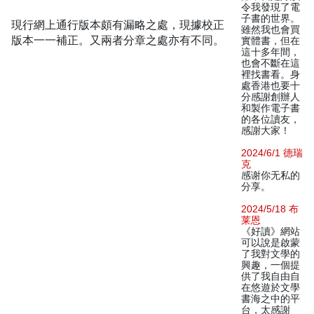
令我發現了電
子書的世界。
現行網上通行版本頗有漏略之處，現據校正
雖然我也會買
版本一一補正。又兩者分章之處亦有不同。
實體書，但在
這十多年間，
也會不斷在這
裡找書看。身
處香港也要十
分感謝創辦人
和製作電子書
的各位讀友，
感謝大家！
2024/6/1 德瑞
克
感谢你无私的
分享。
2024/5/18 布
莱恩
《好讀》網站
可以說是啟蒙
了我對文學的
興趣，一個提
供了我自由自
在悠遊於文學
書海之中的平
台，太感謝