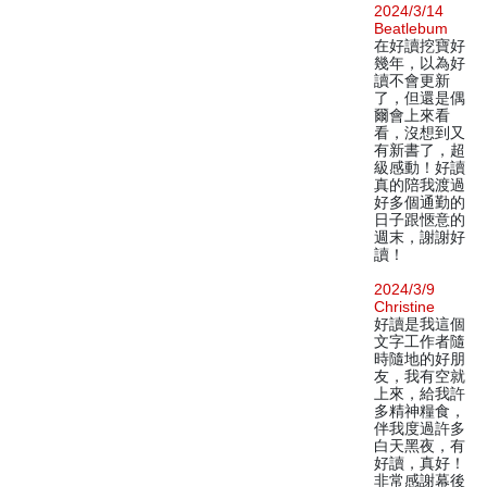
2024/3/14
Beatlebum
在好讀挖寶好
幾年，以為好
讀不會更新
了，但還是偶
爾會上來看
看，沒想到又
有新書了，超
級感動！好讀
真的陪我渡過
好多個通勤的
日子跟愜意的
週末，謝謝好
讀！
2024/3/9
Christine
好讀是我這個
文字工作者隨
時隨地的好朋
友，我有空就
上來，給我許
多精神糧食，
伴我度過許多
白天黑夜，有
好讀，真好！
非常感謝幕後