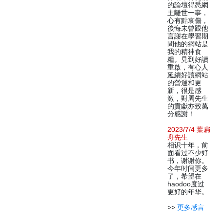
的論壇得悉網
主離世一事，
心有點哀傷，
後悔未曾跟他
言謝在學習期
間他的網站是
我的精神食
糧。見到好讀
重啟，有心人
延續好讀網站
的營運和更
新，很是感
激，對周先生
的貢獻亦致萬
分感謝！
2023/7/4 葉扁
舟先生
相识十年，前
面看过不少好
书，谢谢你。
今年时间更多
了，希望在
haodoo度过
更好的年华。
>>
更多感言