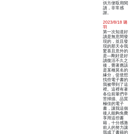
供方便取用閱
讀，非常感
謝。
2023/8/18 璐
羽
第一次知道好
讀是無意間發
現的，並且發
現的那天令我
驚喜且意外的
是—剛好是好
讀復活不久之
後，覺著應該
是某種莫名的
緣分，促使想
找些電子書的
我被帶到了這
裡。這裡有著
各位前輩們辛
苦掃描、品質
極佳的電子
書，讓我這個
後人能夠免費
享用這些書
籍，十分感激
前人的努力讓
我成了書籍的