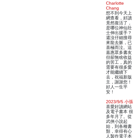
Charlotte
Chang
想不到今天上
網查看，好讀
竟然復活了，
是哪位神仙壯
士伸出援手？
還沒仔細搜尋
來龍去脈，已
喜極而泣。這
嘉惠眾多書友
但卻無啥收益
的苦工，真的
需要有很多愛
才能繼續下
去，祝福新版
主，謝謝您！
好人一生平
安！
2023/9/5 小張
喜愛好讀網站
及電子書本 很
多年月了。從
武俠小說起
始，到各種書
類，幸得有心
人製作電子本