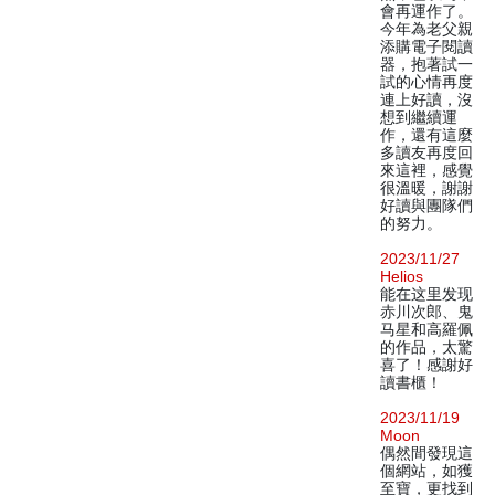
會再運作了。
今年為老父親
添購電子閱讀
器，抱著試一
試的心情再度
連上好讀，沒
想到繼續運
作，還有這麼
多讀友再度回
來這裡，感覺
很溫暖，謝謝
好讀與團隊們
的努力。
2023/11/27
Helios
能在这里发现
赤川次郎、鬼
马星和高羅佩
的作品，太驚
喜了！感謝好
讀書櫃！
2023/11/19
Moon
偶然間發現這
個網站，如獲
至寶，更找到