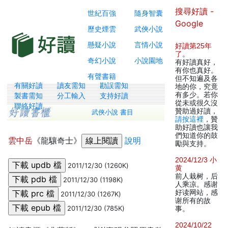
搜尋好讀 -
世紀百強
隨身智囊
Google
歷史煙雲
武俠小說
懸疑小說
言情小說
好讀第25年
了
。
奇幻小說
小說園地
有好讀真好，
有你也真好。
有聲書籍
但不知遍及各
有關好讀
讀友需知
勘誤需知
地的你，究竟
有多少。若你
製書需知
分工輸入
支持好讀
從未或很久沒
聯絡好讀
贊助過好讀，
武俠小說 書目
請按這裡
，贊
助好讀也讓我
們知道你的鼓
雲中岳
《龍驤奇士》
說明
勵與支持。
2024/12/3 小
2011/12/30 (1260K)
黄
前人栽树，后
2011/12/30 (1198K)
人乘凉。感谢
好读网站，感
2011/12/30 (1267K)
谢所有的故
2011/12/30 (785K)
事。
2024/10/22