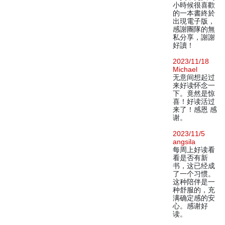
小時候很喜歡
的一本書終於
出現電子版，
感謝團隊的無
私分享，謝謝
好讀！
2023/11/18
Michael
无意间想起过
来好读怀念一
下。竟然是惊
喜！好读活过
来了！感恩 感
谢。
2023/11/5
angsila
每周上好读看
看是否有新
书，这已经成
了一个习惯。
这种陪伴是一
种舒服的，充
满确定感的安
心。感谢好
读。