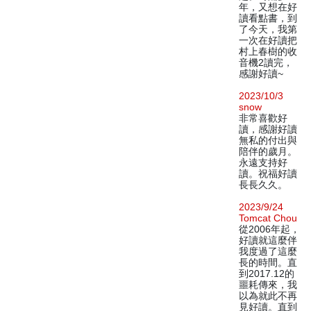
年，又想在好
讀看點書，到
了今天，我第
一次在好讀把
村上春樹的收
音機2讀完，
感謝好讀~
2023/10/3
snow
非常喜歡好
讀，感謝好讀
無私的付出與
陪伴的歲月。
永遠支持好
讀。祝福好讀
長長久久。
2023/9/24
Tomcat Chou
從2006年起，
好讀就這麼伴
我度過了這麼
長的時間。直
到2017.12的
噩耗傳來，我
以為就此不再
見好讀。直到