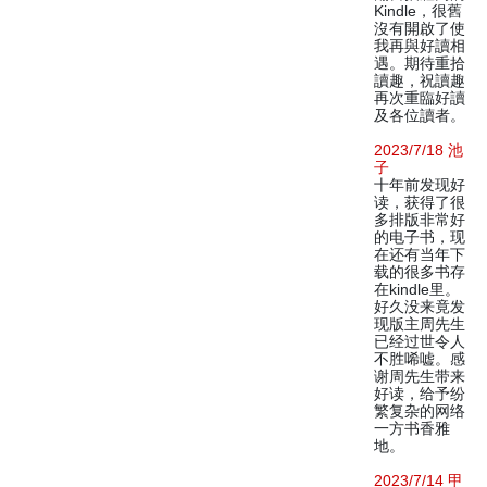
Kindle，很舊
沒有開啟了使
我再與好讀相
遇。期待重拾
讀趣，祝讀趣
再次重臨好讀
及各位讀者。
2023/7/18 池
子
十年前发现好
读，获得了很
多排版非常好
的电子书，现
在还有当年下
载的很多书存
在kindle里。
好久没来竟发
现版主周先生
已经过世令人
不胜唏嘘。感
谢周先生带来
好读，给予纷
繁复杂的网络
一方书香雅
地。
2023/7/14 甲