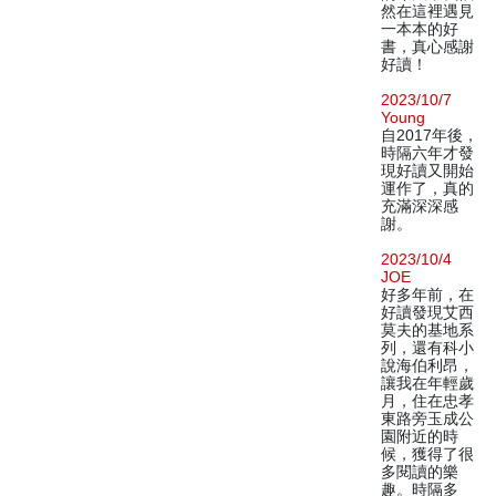
然在這裡遇見
一本本的好
書，真心感謝
好讀！
2023/10/7
Young
自2017年後，
時隔六年才發
現好讀又開始
運作了，真的
充滿深深感
謝。
2023/10/4
JOE
好多年前，在
好讀發現艾西
莫夫的基地系
列，還有科小
說海伯利昂，
讓我在年輕歲
月，住在忠孝
東路旁玉成公
園附近的時
候，獲得了很
多閱讀的樂
趣。時隔多