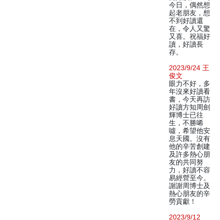
今日，偶然想
起老朋友，想
不到好讀還
在，令人又驚
又喜。祝福好
讀，好讀長
存。
2023/9/24 王
俊文
眼力不好，多
年沒來好讀看
書，今天再訪
好讀方知周劍
輝博士已往
生，不勝唏
噓，希望他安
息天國。沒有
他的辛苦創建
及許多熱心朋
友的共同努
力，好讀不容
易經營至今。
謝謝周博士及
熱心朋友的辛
勞貢獻！
2023/9/12