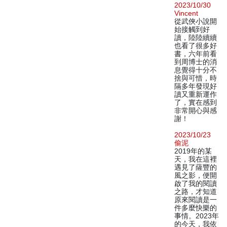
2023/10/30
Vincent
從武俠小說開
始接觸到好
讀，陸陸續續
也看了很多好
書，六年前看
到周博士的消
息覺得十分不
捨與可惜，時
隔多年發現好
讀又重新運作
了，實在感到
非常開心與感
謝！
2023/10/23
偷泥
2019年的某
天，我在這裡
遇見了薩豐的
風之影，便開
啟了我的閱讀
之路，才知道
原來閱讀是一
件多麼快樂的
事情。2023年
的今天，我依