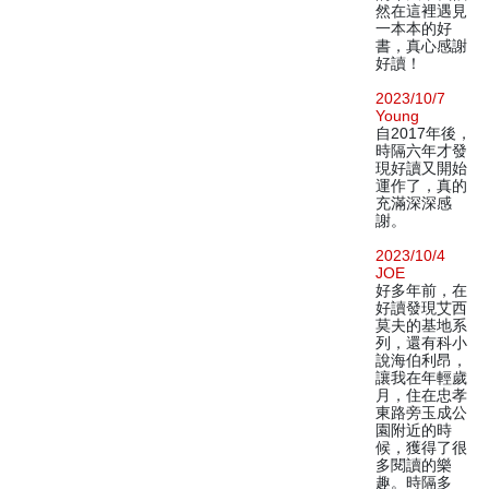
然在這裡遇見
一本本的好
書，真心感謝
好讀！
2023/10/7
Young
自2017年後，
時隔六年才發
現好讀又開始
運作了，真的
充滿深深感
謝。
2023/10/4
JOE
好多年前，在
好讀發現艾西
莫夫的基地系
列，還有科小
說海伯利昂，
讓我在年輕歲
月，住在忠孝
東路旁玉成公
園附近的時
候，獲得了很
多閱讀的樂
趣。時隔多