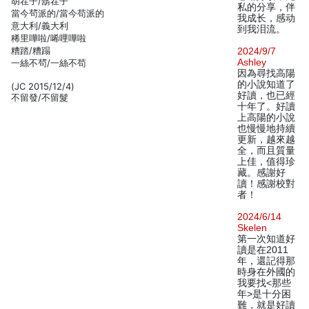
胡茬子/鬍茬子
私的分享，伴
當今茍派的/當今苟派的
我成长，感动
意大利/義大利
到我泪流。
稀里嘩啦/唏哩嘩啦
糟踏/糟蹋
2024/9/7
Ashley
一絲不茍/一絲不苟
因為尋找高陽
的小說知道了
(JC 2015/12/4)
好讀，也已經
不留發/不留髮
十年了。好讀
上高陽的小說
也慢慢地持續
更新，越來越
全，而且質量
上佳，值得珍
藏。感謝好
讀！感謝校對
者！
2024/6/14
Skelen
第一次知道好
讀是在2011
年，還記得那
時身在外國的
我要找<那些
年>是十分困
難，就是好讀