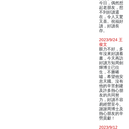
今日，偶然想
起老朋友，想
不到好讀還
在，令人又驚
又喜。祝福好
讀，好讀長
存。
2023/9/24 王
俊文
眼力不好，多
年沒來好讀看
書，今天再訪
好讀方知周劍
輝博士已往
生，不勝唏
噓，希望他安
息天國。沒有
他的辛苦創建
及許多熱心朋
友的共同努
力，好讀不容
易經營至今。
謝謝周博士及
熱心朋友的辛
勞貢獻！
2023/9/12