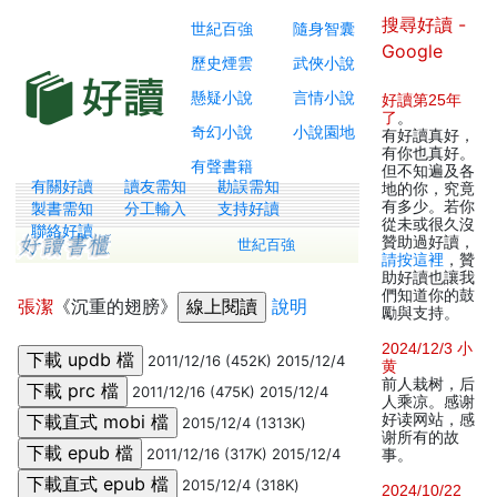
搜尋好讀 -
世紀百強
隨身智囊
Google
歷史煙雲
武俠小說
懸疑小說
言情小說
好讀第25年
了
。
奇幻小說
小說園地
有好讀真好，
有你也真好。
有聲書籍
但不知遍及各
有關好讀
讀友需知
勘誤需知
地的你，究竟
有多少。若你
製書需知
分工輸入
支持好讀
從未或很久沒
聯絡好讀
贊助過好讀，
世紀百強
請按這裡
，贊
助好讀也讓我
們知道你的鼓
張潔
《沉重的翅膀》
說明
勵與支持。
2024/12/3 小
2011/12/16 (452K) 2015/12/4
黄
前人栽树，后
2011/12/16 (475K) 2015/12/4
人乘凉。感谢
好读网站，感
2015/12/4 (1313K)
谢所有的故
2011/12/16 (317K) 2015/12/4
事。
2015/12/4 (318K)
2024/10/22