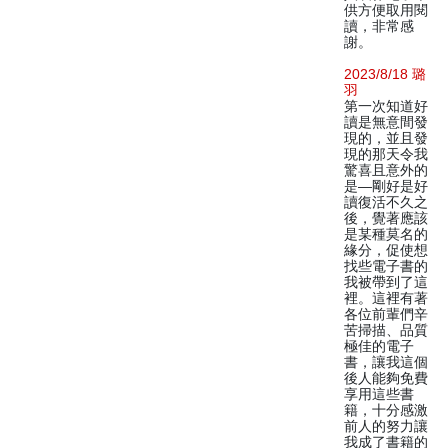
供方便取用閱
讀，非常感
謝。
2023/8/18 璐
羽
第一次知道好
讀是無意間發
現的，並且發
現的那天令我
驚喜且意外的
是—剛好是好
讀復活不久之
後，覺著應該
是某種莫名的
緣分，促使想
找些電子書的
我被帶到了這
裡。這裡有著
各位前輩們辛
苦掃描、品質
極佳的電子
書，讓我這個
後人能夠免費
享用這些書
籍，十分感激
前人的努力讓
我成了書籍的