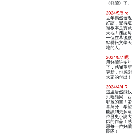
《好讀》了。
2024/5/8 rc
去年偶然發現
好讀，覺得這
裡根本是寶藏
天地！謝謝每
一位在幕後默
默耕耘文學天
地的人。
2024/5/7 呢
用好讀許多年
了，感謝重新
更新，也感謝
大家的付出！
2024/4/4 R
這里居然能找
到哈維爾．西
耶拉的書！驚
喜萬分！希望
能讀到更多這
位歷史小說大
師的作品！感
恩每一位好讀
團隊！