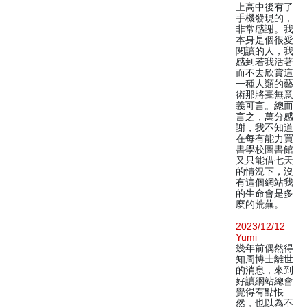
上高中後有了
手機發現的，
非常感謝。我
本身是個很愛
閱讀的人，我
感到若我活著
而不去欣賞這
一種人類的藝
術那將毫無意
義可言。總而
言之，萬分感
謝，我不知道
在每有能力買
書學校圖書館
又只能借七天
的情況下，沒
有這個網站我
的生命會是多
麼的荒蕪。
2023/12/12
Yumi
幾年前偶然得
知周博士離世
的消息，來到
好讀網站總會
覺得有點悵
然，也以為不