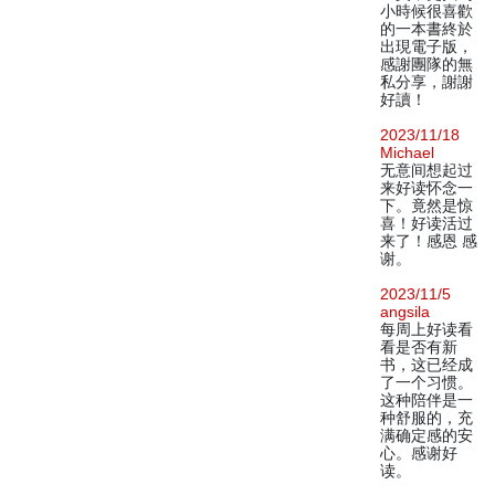
小時候很喜歡
的一本書終於
出現電子版，
感謝團隊的無
私分享，謝謝
好讀！
2023/11/18
Michael
无意间想起过
来好读怀念一
下。竟然是惊
喜！好读活过
来了！感恩 感
谢。
2023/11/5
angsila
每周上好读看
看是否有新
书，这已经成
了一个习惯。
这种陪伴是一
种舒服的，充
满确定感的安
心。感谢好
读。