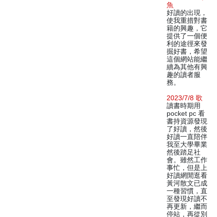
魚
好讀的出現，
使我重措對書
籍的興趣，它
提供了一個便
利的途徑來發
掘好書，希望
這個網站能繼
續為其他有興
趣的讀者服
務。
2023/7/8 歌
讀書時期用
pocket pc 看
書持資源發現
了好讀，然後
好讀一直陪伴
我至大學畢業
然後踏足社
會。雖然工作
事忙，但是上
好讀網閒逛看
黃河散文已成
一種習慣，直
至發現好讀不
再更新，繼而
停站，再從別