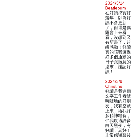
2024/3/14
Beatlebum
在好讀挖寶好
幾年，以為好
讀不會更新
了，但還是偶
爾會上來看
看，沒想到又
有新書了，超
級感動！好讀
真的陪我渡過
好多個通勤的
日子跟愜意的
週末，謝謝好
讀！
2024/3/9
Christine
好讀是我這個
文字工作者隨
時隨地的好朋
友，我有空就
上來，給我許
多精神糧食，
伴我度過許多
白天黑夜，有
好讀，真好！
非常感謝幕後