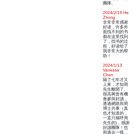
團隊。
2024/2/19 He
Zhong
非常非常感谢
好读，许多外
面找不到的书
都在这里找到
了，找书的过
程，好读给了
我非常大的帮
助！
2024/1/13
Vanessa
Chen
隔了七年才又
上來，才知周
先生離開了。
很高興曾有機
會參與好讀，
透過網路與周
博士共事（真
也才知道的，
一直只稱呼周
先生的)，感謝
好讀團隊！也
和過去一樣，