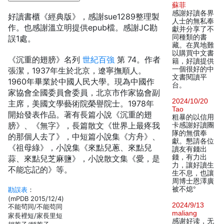
蘇菲
感謝好讀各界
好讀書櫃《經典版》，感謝sue1289整理製
人士的無私奉
作。也感謝溫立明提供epub檔。感謝JC勘
獻并分享了不
同種類的書
誤1處。
藏。在異地難
以購買中文書
《沉重的翅膀》名列
世紀百強
第 74。作者
籍，好讀提供
一個很好的中
張潔，1937年生於北京，遼寧撫順人。
文書閱讀平
1960年畢業於中國人民大學。現為中國作
台。
家協會全國委員會委員，北京市作家協會副
2024/10/20
主席，美國文學藝術院榮譽院士。1978年
Tao
開始發表作品。著有長篇小說《沉重的翅
粗暴的以信用
膀》、《無字》，長篇散文《世界上最疼我
卡感謝好讀團
隊的無償奉
的那個人去了》，中短篇小說集《方舟》、
獻。懇請各位
《祖母綠》，小說集《來點兒蔥、來點兒
讀友有錢出
錢，有力出
蒜、來點兒芝麻鹽》，小說散文集《愛，是
力，讓好讀生
不能忘記的》等。
生不息，也讓
周博士恩澤廣
被不熄°
勘誤表
：
(mPDB 2015/12/4)
2024/9/13
不能茍同/不能苟同
maliang
家長裡短/家長里短
感谢好读，无