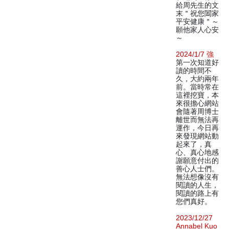
給周先生的文
末＂祝您闔家
平安健康＂～
願他家人心安
～
2024/1/7 強
第一次知道好
讀的時間不
久，大約兩年
前。當時常在
這裡挖寶，本
來很擔心網站
會隨著周博士
離世而無法再
運作，今日再
來發現網站動
起來了，真
心、真心地感
謝願意付出的
善心人士們。
無法想像沒有
閱讀的人生，
閱讀的路上有
您們真好。
2023/12/27
Annabel Kuo