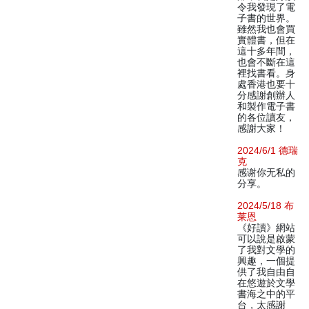
令我發現了電
子書的世界。
雖然我也會買
實體書，但在
這十多年間，
也會不斷在這
裡找書看。身
處香港也要十
分感謝創辦人
和製作電子書
的各位讀友，
感謝大家！
2024/6/1 德瑞
克
感谢你无私的
分享。
2024/5/18 布
莱恩
《好讀》網站
可以說是啟蒙
了我對文學的
興趣，一個提
供了我自由自
在悠遊於文學
書海之中的平
台，太感謝