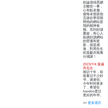
的論壇得悉網
主離世一事，
心有點哀傷，
後悔未曾跟他
言謝在學習期
間他的網站是
我的精神食
糧。見到好讀
重啟，有心人
延續好讀網站
的營運和更
新，很是感
激，對周先生
的貢獻亦致萬
分感謝！
2023/7/4 葉扁
舟先生
相识十年，前
面看过不少好
书，谢谢你。
今年时间更多
了，希望在
haodoo度过
更好的年华。
>>
更多感言