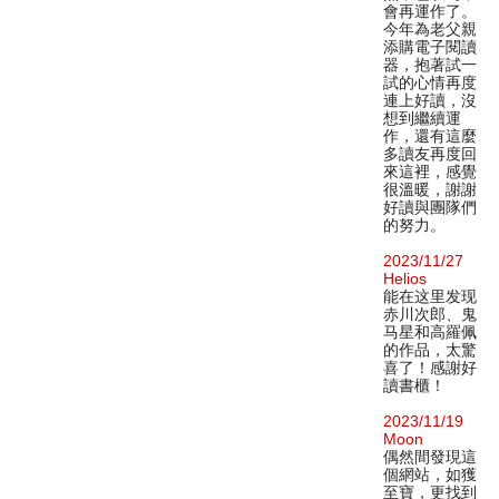
會再運作了。
今年為老父親
添購電子閱讀
器，抱著試一
試的心情再度
連上好讀，沒
想到繼續運
作，還有這麼
多讀友再度回
來這裡，感覺
很溫暖，謝謝
好讀與團隊們
的努力。
2023/11/27
Helios
能在这里发现
赤川次郎、鬼
马星和高羅佩
的作品，太驚
喜了！感謝好
讀書櫃！
2023/11/19
Moon
偶然間發現這
個網站，如獲
至寶，更找到