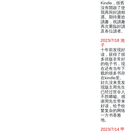
Kindle，很舊
沒有開啟了使
我再與好讀相
遇。期待重拾
讀趣，祝讀趣
再次重臨好讀
及各位讀者。
2023/7/18 池
子
十年前发现好
读，获得了很
多排版非常好
的电子书，现
在还有当年下
载的很多书存
在kindle里。
好久没来竟发
现版主周先生
已经过世令人
不胜唏嘘。感
谢周先生带来
好读，给予纷
繁复杂的网络
一方书香雅
地。
2023/7/14 甲