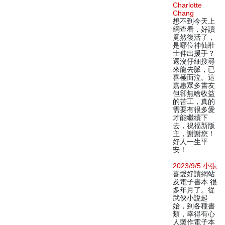
Charlotte
Chang
想不到今天上
網查看，好讀
竟然復活了，
是哪位神仙壯
士伸出援手？
還沒仔細搜尋
來龍去脈，已
喜極而泣。這
嘉惠眾多書友
但卻無啥收益
的苦工，真的
需要有很多愛
才能繼續下
去，祝福新版
主，謝謝您！
好人一生平
安！
2023/9/5 小張
喜愛好讀網站
及電子書本 很
多年月了。從
武俠小說起
始，到各種書
類，幸得有心
人製作電子本