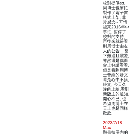
校對提供txt,
周博士也幫忙
製作了電子書
格式上架, 非
常感念~ 可惜
後來2016年中
事忙, 暫停了
校對的支持,
再後來就是看
到周博士由友
人的公告....當
下難過且震驚,
雖然還是偶而
會上好讀看看,
但是看到周博
士曾經的發文
還是心中不捨,
終於, 今天久
違的上線,看到
新版主的通知,
開心不已, 也
希望周博士在
天上也是同樣
歡欣.
2023/7/18
Mac
翻書抽屜內的