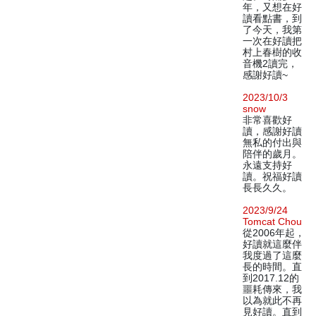
年，又想在好
讀看點書，到
了今天，我第
一次在好讀把
村上春樹的收
音機2讀完，
感謝好讀~
2023/10/3
snow
非常喜歡好
讀，感謝好讀
無私的付出與
陪伴的歲月。
永遠支持好
讀。祝福好讀
長長久久。
2023/9/24
Tomcat Chou
從2006年起，
好讀就這麼伴
我度過了這麼
長的時間。直
到2017.12的
噩耗傳來，我
以為就此不再
見好讀。直到