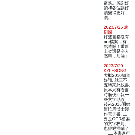
富翁。感謝好
讀和各位讓好
讀變得更好，
讚。
2023/7/26 袁
樹國
好些書都沒有
prc檔案，有
點遺憾！重新
上架還是令人
高興，加油！
2023/7/20
KYLESONG
大概2010知道
好讀, 就三不
五時來此找書,
原本只有看書
時順便回報一
些文字勘誤,
後來2015開始
幫忙周博士製
作電子書, 主
要是OCR檔案
的文字校對,
也曾經掃瞄了
一,二本書進行