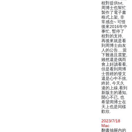
校對提供txt,
周博士也幫忙
製作了電子書
格式上架, 非
常感念~ 可惜
後來2016年中
事忙, 暫停了
校對的支持,
再後來就是看
到周博士由友
人的公告....當
下難過且震驚,
雖然還是偶而
會上好讀看看,
但是看到周博
士曾經的發文
還是心中不捨,
終於, 今天久
違的上線,看到
新版主的通知,
開心不已, 也
希望周博士在
天上也是同樣
歡欣.
2023/7/18
Mac
翻書抽屜內的