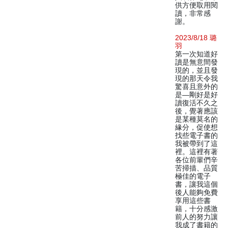
供方便取用閱
讀，非常感
謝。
2023/8/18 璐
羽
第一次知道好
讀是無意間發
現的，並且發
現的那天令我
驚喜且意外的
是—剛好是好
讀復活不久之
後，覺著應該
是某種莫名的
緣分，促使想
找些電子書的
我被帶到了這
裡。這裡有著
各位前輩們辛
苦掃描、品質
極佳的電子
書，讓我這個
後人能夠免費
享用這些書
籍，十分感激
前人的努力讓
我成了書籍的