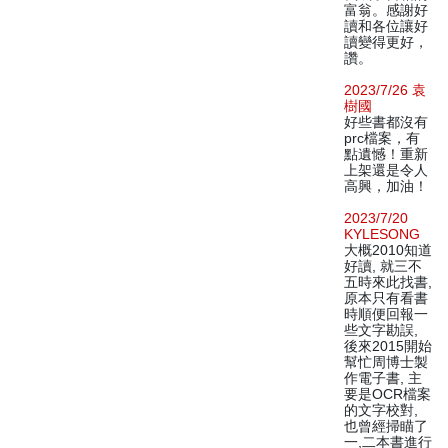
富翁。感謝好
讀和各位讓好
讀變得更好，
讚。
2023/7/26 袁
樹國
好些書都沒有
prc檔案，有
點遺憾！重新
上架還是令人
高興，加油！
2023/7/20
KYLESONG
大概2010知道
好讀, 就三不
五時來此找書,
原本只有看書
時順便回報一
些文字勘誤,
後來2015開始
幫忙周博士製
作電子書, 主
要是OCR檔案
的文字校對,
也曾經掃瞄了
一,二本書進行