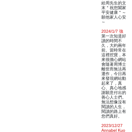
給周先生的文
末＂祝您闔家
平安健康＂～
願他家人心安
～
2024/1/7 強
第一次知道好
讀的時間不
久，大約兩年
前。當時常在
這裡挖寶，本
來很擔心網站
會隨著周博士
離世而無法再
運作，今日再
來發現網站動
起來了，真
心、真心地感
謝願意付出的
善心人士們。
無法想像沒有
閱讀的人生，
閱讀的路上有
您們真好。
2023/12/27
Annabel Kuo