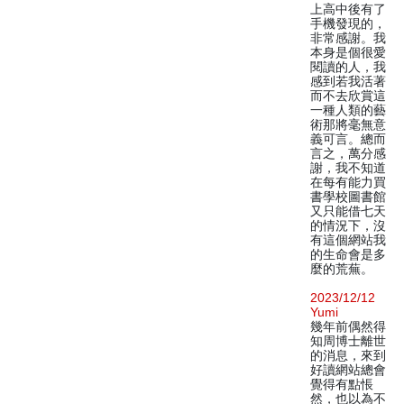
上高中後有了
手機發現的，
非常感謝。我
本身是個很愛
閱讀的人，我
感到若我活著
而不去欣賞這
一種人類的藝
術那將毫無意
義可言。總而
言之，萬分感
謝，我不知道
在每有能力買
書學校圖書館
又只能借七天
的情況下，沒
有這個網站我
的生命會是多
麼的荒蕪。
2023/12/12
Yumi
幾年前偶然得
知周博士離世
的消息，來到
好讀網站總會
覺得有點悵
然，也以為不