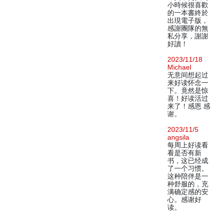
小時候很喜歡
的一本書終於
出現電子版，
感謝團隊的無
私分享，謝謝
好讀！
2023/11/18
Michael
无意间想起过
来好读怀念一
下。竟然是惊
喜！好读活过
来了！感恩 感
谢。
2023/11/5
angsila
每周上好读看
看是否有新
书，这已经成
了一个习惯。
这种陪伴是一
种舒服的，充
满确定感的安
心。感谢好
读。