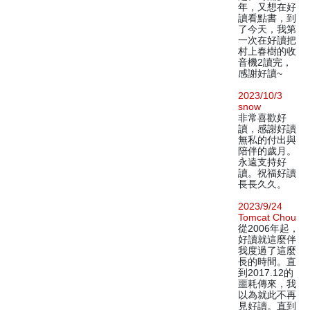
年，又想在好
讀看點書，到
了今天，我第
一次在好讀把
村上春樹的收
音機2讀完，
感謝好讀~
2023/10/3
snow
非常喜歡好
讀，感謝好讀
無私的付出與
陪伴的歲月。
永遠支持好
讀。祝福好讀
長長久久。
2023/9/24
Tomcat Chou
從2006年起，
好讀就這麼伴
我度過了這麼
長的時間。直
到2017.12的
噩耗傳來，我
以為就此不再
見好讀。直到