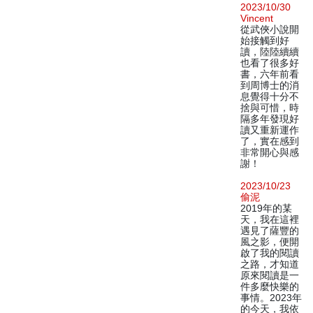
2023/10/30
Vincent
從武俠小說開
始接觸到好
讀，陸陸續續
也看了很多好
書，六年前看
到周博士的消
息覺得十分不
捨與可惜，時
隔多年發現好
讀又重新運作
了，實在感到
非常開心與感
謝！
2023/10/23
偷泥
2019年的某
天，我在這裡
遇見了薩豐的
風之影，便開
啟了我的閱讀
之路，才知道
原來閱讀是一
件多麼快樂的
事情。2023年
的今天，我依