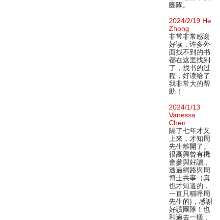
團隊。
2024/2/19 He
Zhong
非常非常感谢
好读，许多外
面找不到的书
都在这里找到
了，找书的过
程，好读给了
我非常大的帮
助！
2024/1/13
Vanessa
Chen
隔了七年才又
上來，才知周
先生離開了。
很高興曾有機
會參與好讀，
透過網路與周
博士共事（真
也才知道的，
一直只稱呼周
先生的)，感謝
好讀團隊！也
和過去一樣，