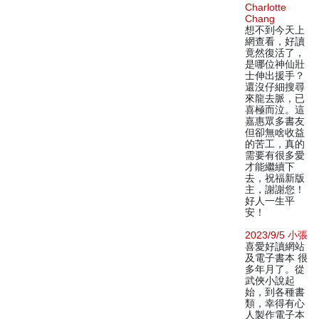
Charlotte
Chang
想不到今天上
網查看，好讀
竟然復活了，
是哪位神仙壯
士伸出援手？
還沒仔細搜尋
來龍去脈，已
喜極而泣。這
嘉惠眾多書友
但卻無啥收益
的苦工，真的
需要有很多愛
才能繼續下
去，祝福新版
主，謝謝您！
好人一生平
安！
2023/9/5 小張
喜愛好讀網站
及電子書本 很
多年月了。從
武俠小說起
始，到各種書
類，幸得有心
人製作電子本