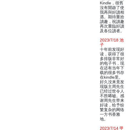
Kindle，很舊
沒有開啟了使
我再與好讀相
遇。期待重拾
讀趣，祝讀趣
再次重臨好讀
及各位讀者。
2023/7/18 池
子
十年前发现好
读，获得了很
多排版非常好
的电子书，现
在还有当年下
载的很多书存
在kindle里。
好久没来竟发
现版主周先生
已经过世令人
不胜唏嘘。感
谢周先生带来
好读，给予纷
繁复杂的网络
一方书香雅
地。
2023/7/14 甲