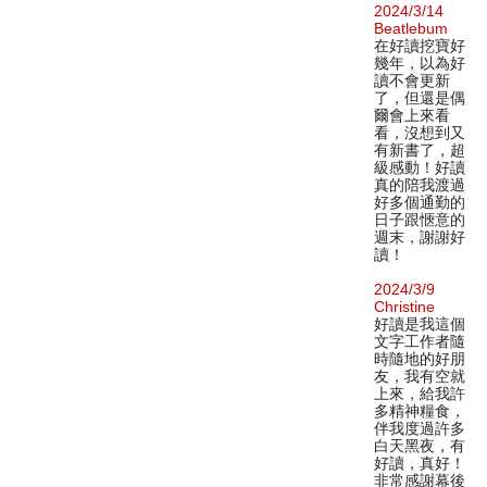
2024/3/14
Beatlebum
在好讀挖寶好
幾年，以為好
讀不會更新
了，但還是偶
爾會上來看
看，沒想到又
有新書了，超
級感動！好讀
真的陪我渡過
好多個通勤的
日子跟愜意的
週末，謝謝好
讀！
2024/3/9
Christine
好讀是我這個
文字工作者隨
時隨地的好朋
友，我有空就
上來，給我許
多精神糧食，
伴我度過許多
白天黑夜，有
好讀，真好！
非常感謝幕後