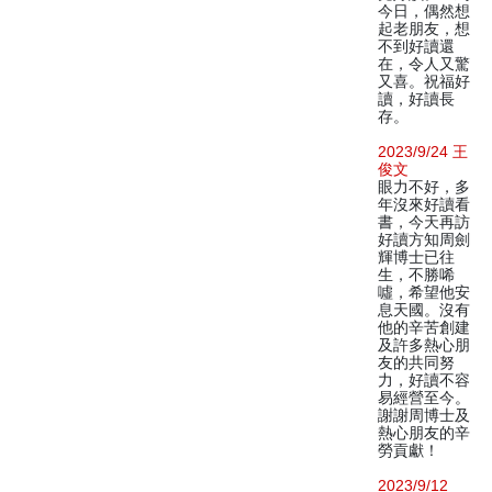
今日，偶然想
起老朋友，想
不到好讀還
在，令人又驚
又喜。祝福好
讀，好讀長
存。
2023/9/24 王
俊文
眼力不好，多
年沒來好讀看
書，今天再訪
好讀方知周劍
輝博士已往
生，不勝唏
噓，希望他安
息天國。沒有
他的辛苦創建
及許多熱心朋
友的共同努
力，好讀不容
易經營至今。
謝謝周博士及
熱心朋友的辛
勞貢獻！
2023/9/12