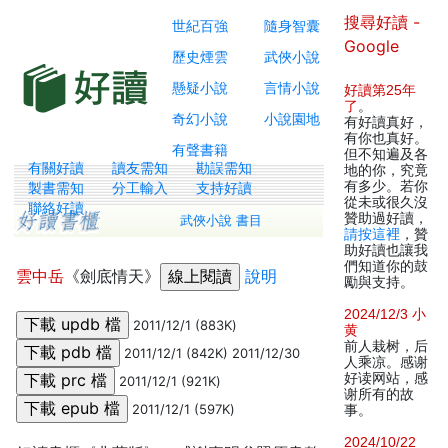
搜尋好讀 -
世紀百強
隨身智囊
Google
歷史煙雲
武俠小說
懸疑小說
言情小說
好讀第25年
了
。
奇幻小說
小說園地
有好讀真好，
有你也真好。
有聲書籍
但不知遍及各
有關好讀
讀友需知
勘誤需知
地的你，究竟
有多少。若你
製書需知
分工輸入
支持好讀
從未或很久沒
聯絡好讀
贊助過好讀，
武俠小說 書目
請按這裡
，贊
助好讀也讓我
們知道你的鼓
雲中岳
《劍底情天》
說明
勵與支持。
2024/12/3 小
2011/12/1 (883K)
黄
前人栽树，后
2011/12/1 (842K) 2011/12/30
人乘凉。感谢
好读网站，感
2011/12/1 (921K)
谢所有的故
2011/12/1 (597K)
事。
2024/10/22