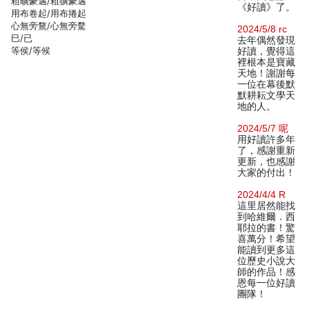
粗曠豪邁/粗獷豪邁
《好讀》了。
用布卷起/用布捲起
心無旁鶩/心無旁騖
2024/5/8 rc
巳/已
去年偶然發現
等侯/等候
好讀，覺得這
裡根本是寶藏
天地！謝謝每
一位在幕後默
默耕耘文學天
地的人。
2024/5/7 呢
用好讀許多年
了，感謝重新
更新，也感謝
大家的付出！
2024/4/4 R
這里居然能找
到哈維爾．西
耶拉的書！驚
喜萬分！希望
能讀到更多這
位歷史小說大
師的作品！感
恩每一位好讀
團隊！