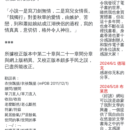
令我發現了電
子書的世界。
「小說一是寫刀劍無情，二是寫兒女情長。
雖然我也會買
『我獨行』對姜秋華的愛情，由嫉妒、苦
實體書，但在
這十多年間，
戀，到和蕭姑娘結成江湖俠侶的過程，寫的
也會不斷在這
情真真，意切切，格外令人神往。」
裡找書看。身
處香港也要十
分感謝創辦人
※※※
和製作電子書
的各位讀友，
所據校正版本中第二十章與二十一章間分章
感謝大家！
與網上版稍異。又校正版本頗多手民之誤，
2024/6/1 德瑞
已盡所能改正。
克
感谢你无私的
分享。
勘誤表：
衣抉飄揚/衣袂飄揚 (mPDB 2011/12/1)
2024/5/18 布
腰問/腰間
莱恩
單刀直人/單刀直入
《好讀》網站
收抬/收拾
可以說是啟蒙
老麼斷然/老么斷然
了我對文學的
符篆/符籙
興趣，一個提
供了我自由自
屍居餘氣/尸居餘氣
在悠遊於文學
世問的事/世間的事
書海之中的平
；﹁/：﹁
台，太感謝