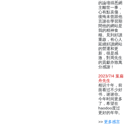
的論壇得悉網
主離世一事，
心有點哀傷，
後悔未曾跟他
言謝在學習期
間他的網站是
我的精神食
糧。見到好讀
重啟，有心人
延續好讀網站
的營運和更
新，很是感
激，對周先生
的貢獻亦致萬
分感謝！
2023/7/4 葉扁
舟先生
相识十年，前
面看过不少好
书，谢谢你。
今年时间更多
了，希望在
haodoo度过
更好的年华。
>>
更多感言