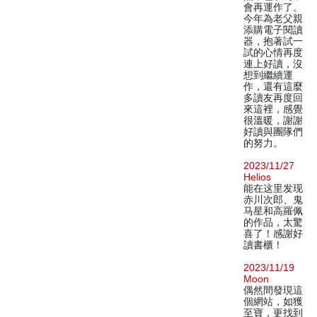
會再運作了。
今年為老父親
添購電子閱讀
器，抱著試一
試的心情再度
連上好讀，沒
想到繼續運
作，還有這麼
多讀友再度回
來這裡，感覺
很溫暖，謝謝
好讀與團隊們
的努力。
2023/11/27
Helios
能在这里发现
赤川次郎、鬼
马星和高羅佩
的作品，太驚
喜了！感謝好
讀書櫃！
2023/11/19
Moon
偶然間發現這
個網站，如獲
至寶，更找到