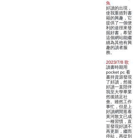
魚
好讀的出現，
使我重措對書
籍的興趣，它
提供了一個便
利的途徑來發
掘好書，希望
這個網站能繼
續為其他有興
趣的讀者服
務。
2023/7/8 歌
讀書時期用
pocket pc 看
書持資源發現
了好讀，然後
好讀一直陪伴
我至大學畢業
然後踏足社
會。雖然工作
事忙，但是上
好讀網閒逛看
黃河散文已成
一種習慣，直
至發現好讀不
再更新，繼而
停站，再從別