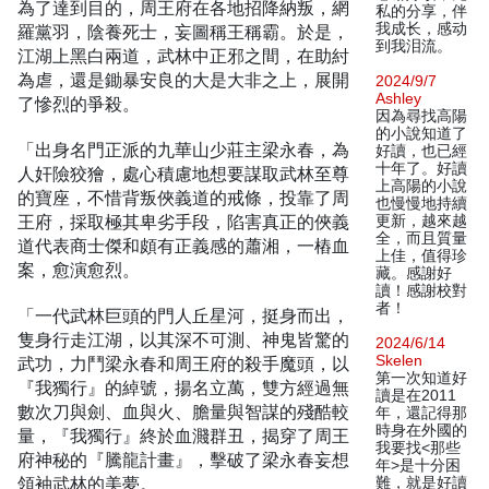
為了達到目的，周王府在各地招降納叛，網
私的分享，伴
我成长，感动
羅黨羽，陰養死士，妄圖稱王稱霸。於是，
到我泪流。
江湖上黑白兩道，武林中正邪之間，在助紂
為虐，還是鋤暴安良的大是大非之上，展開
2024/9/7
Ashley
了慘烈的爭殺。
因為尋找高陽
的小說知道了
「出身名門正派的九華山少莊主梁永春，為
好讀，也已經
十年了。好讀
人奸險狡獪，處心積慮地想要謀取武林至尊
上高陽的小說
的寶座，不惜背叛俠義道的戒條，投靠了周
也慢慢地持續
王府，採取極其卑劣手段，陷害真正的俠義
更新，越來越
全，而且質量
道代表商士傑和頗有正義感的蕭湘，一樁血
上佳，值得珍
案，愈演愈烈。
藏。感謝好
讀！感謝校對
者！
「一代武林巨頭的門人丘星河，挺身而出，
隻身行走江湖，以其深不可測、神鬼皆驚的
2024/6/14
Skelen
武功，力鬥梁永春和周王府的殺手魔頭，以
第一次知道好
『我獨行』的綽號，揚名立萬，雙方經過無
讀是在2011
數次刀與劍、血與火、膽量與智謀的殘酷較
年，還記得那
時身在外國的
量，『我獨行』終於血濺群丑，揭穿了周王
我要找<那些
府神秘的『騰龍計畫』，擊破了梁永春妄想
年>是十分困
領袖武林的美夢。
難，就是好讀