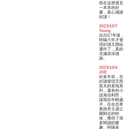
然在這裡遇見
一本本的好
書，真心感謝
好讀！
2023/10/7
Young
自2017年後，
時隔六年才發
現好讀又開始
運作了，真的
充滿深深感
謝。
2023/10/4
JOE
好多年前，在
好讀發現艾西
莫夫的基地系
列，還有科小
說海伯利昂，
讓我在年輕歲
月，住在忠孝
東路旁玉成公
園附近的時
候，獲得了很
多閱讀的樂
趣。時隔多