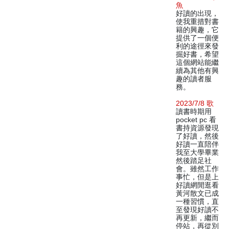
魚
好讀的出現，
使我重措對書
籍的興趣，它
提供了一個便
利的途徑來發
掘好書，希望
這個網站能繼
續為其他有興
趣的讀者服
務。
2023/7/8 歌
讀書時期用
pocket pc 看
書持資源發現
了好讀，然後
好讀一直陪伴
我至大學畢業
然後踏足社
會。雖然工作
事忙，但是上
好讀網閒逛看
黃河散文已成
一種習慣，直
至發現好讀不
再更新，繼而
停站，再從別