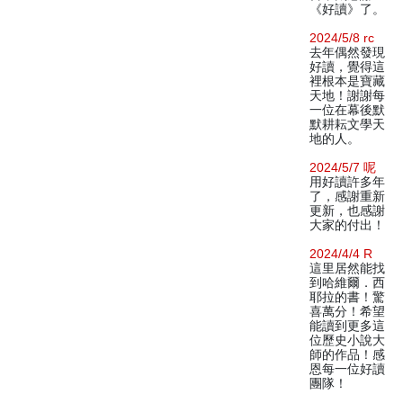
《好讀》了。
2024/5/8 rc
去年偶然發現
好讀，覺得這
裡根本是寶藏
天地！謝謝每
一位在幕後默
默耕耘文學天
地的人。
2024/5/7 呢
用好讀許多年
了，感謝重新
更新，也感謝
大家的付出！
2024/4/4 R
這里居然能找
到哈維爾．西
耶拉的書！驚
喜萬分！希望
能讀到更多這
位歷史小說大
師的作品！感
恩每一位好讀
團隊！