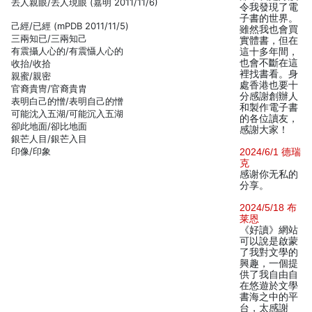
丟人親眼/丟人現眼 (嘉明 2011/11/6)
令我發現了電
子書的世界。
己經/已經 (mPDB 2011/11/5)
雖然我也會買
三兩知已/三兩知己
實體書，但在
有震攝人心的/有震懾人心的
這十多年間，
也會不斷在這
收抬/收拾
裡找書看。身
親蜜/親密
處香港也要十
官裔貴冑/官裔貴胄
分感謝創辦人
表明白己的憎/表明自己的憎
和製作電子書
可能沈入五湖/可能沉入五湖
的各位讀友，
卻此地面/卻比地面
感謝大家！
銀芒人目/銀芒入目
印像/印象
2024/6/1 德瑞
克
感谢你无私的
分享。
2024/5/18 布
莱恩
《好讀》網站
可以說是啟蒙
了我對文學的
興趣，一個提
供了我自由自
在悠遊於文學
書海之中的平
台，太感謝