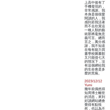
上高中後有了
手機發現的，
非常感謝。我
本身是個很愛
閱讀的人，我
感到若我活著
而不去欣賞這
一種人類的藝
術那將毫無意
義可言。總而
言之，萬分感
謝，我不知道
在每有能力買
書學校圖書館
又只能借七天
的情況下，沒
有這個網站我
的生命會是多
麼的荒蕪。
2023/12/12
Yumi
幾年前偶然得
知周博士離世
的消息，來到
好讀網站總會
覺得有點悵
然，也以為不