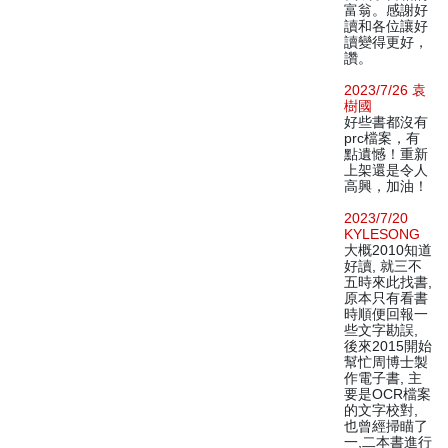
富翁。感謝好
讀和各位讓好
讀變得更好，
讚。
2023/7/26 袁
樹國
好些書都沒有
prc檔案，有
點遺憾！重新
上架還是令人
高興，加油！
2023/7/20
KYLESONG
大概2010知道
好讀, 就三不
五時來此找書,
原本只有看書
時順便回報一
些文字勘誤,
後來2015開始
幫忙周博士製
作電子書, 主
要是OCR檔案
的文字校對,
也曾經掃瞄了
一,二本書進行