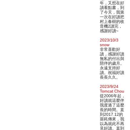
年，又想在好
讀看點書，到
了今天，我第
一次在好讀把
村上春樹的收
音機2讀完，
感謝好讀~
2023/10/3
snow
非常喜歡好
讀，感謝好讀
無私的付出與
陪伴的歲月。
永遠支持好
讀。祝福好讀
長長久久。
2023/9/24
Tomcat Chou
從2006年起，
好讀就這麼伴
我度過了這麼
長的時間。直
到2017.12的
噩耗傳來，我
以為就此不再
見好讀。直到