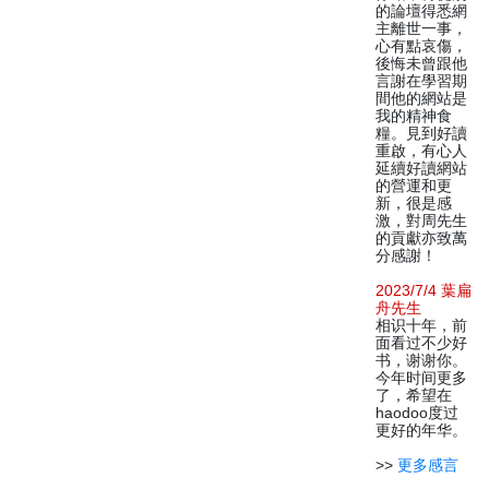
的論壇得悉網
主離世一事，
心有點哀傷，
後悔未曾跟他
言謝在學習期
間他的網站是
我的精神食
糧。見到好讀
重啟，有心人
延續好讀網站
的營運和更
新，很是感
激，對周先生
的貢獻亦致萬
分感謝！
2023/7/4 葉扁
舟先生
相识十年，前
面看过不少好
书，谢谢你。
今年时间更多
了，希望在
haodoo度过
更好的年华。
>>
更多感言