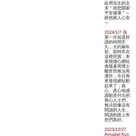
給周先生的文
末＂祝您闔家
平安健康＂～
願他家人心安
～
2024/1/7 強
第一次知道好
讀的時間不
久，大約兩年
前。當時常在
這裡挖寶，本
來很擔心網站
會隨著周博士
離世而無法再
運作，今日再
來發現網站動
起來了，真
心、真心地感
謝願意付出的
善心人士們。
無法想像沒有
閱讀的人生，
閱讀的路上有
您們真好。
2023/12/27
Annabel Kuo