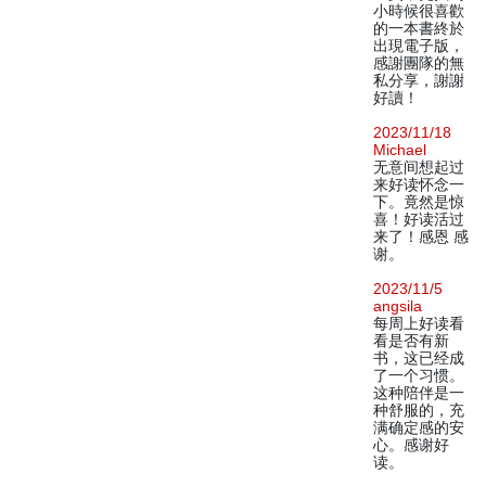
小時候很喜歡
的一本書終於
出現電子版，
感謝團隊的無
私分享，謝謝
好讀！
2023/11/18
Michael
无意间想起过
来好读怀念一
下。竟然是惊
喜！好读活过
来了！感恩 感
谢。
2023/11/5
angsila
每周上好读看
看是否有新
书，这已经成
了一个习惯。
这种陪伴是一
种舒服的，充
满确定感的安
心。感谢好
读。