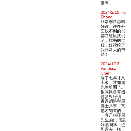
團隊。
2024/2/19 He
Zhong
非常非常感谢
好读，许多外
面找不到的书
都在这里找到
了，找书的过
程，好读给了
我非常大的帮
助！
2024/1/13
Vanessa
Chen
隔了七年才又
上來，才知周
先生離開了。
很高興曾有機
會參與好讀，
透過網路與周
博士共事（真
也才知道的，
一直只稱呼周
先生的)，感謝
好讀團隊！也
和過去一樣，