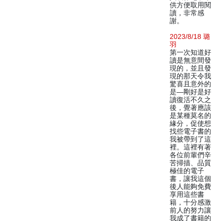
供方便取用閱
讀，非常感
謝。
2023/8/18 璐
羽
第一次知道好
讀是無意間發
現的，並且發
現的那天令我
驚喜且意外的
是—剛好是好
讀復活不久之
後，覺著應該
是某種莫名的
緣分，促使想
找些電子書的
我被帶到了這
裡。這裡有著
各位前輩們辛
苦掃描、品質
極佳的電子
書，讓我這個
後人能夠免費
享用這些書
籍，十分感激
前人的努力讓
我成了書籍的