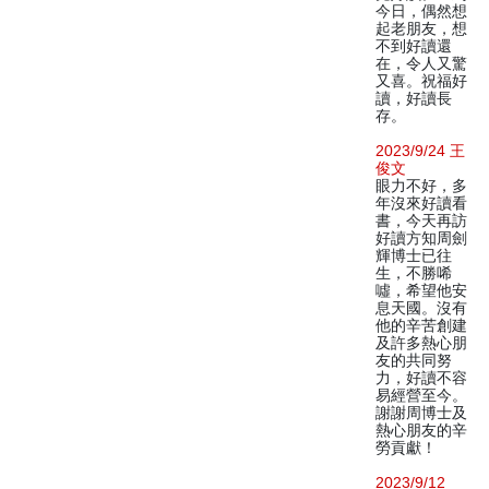
今日，偶然想
起老朋友，想
不到好讀還
在，令人又驚
又喜。祝福好
讀，好讀長
存。
2023/9/24 王
俊文
眼力不好，多
年沒來好讀看
書，今天再訪
好讀方知周劍
輝博士已往
生，不勝唏
噓，希望他安
息天國。沒有
他的辛苦創建
及許多熱心朋
友的共同努
力，好讀不容
易經營至今。
謝謝周博士及
熱心朋友的辛
勞貢獻！
2023/9/12