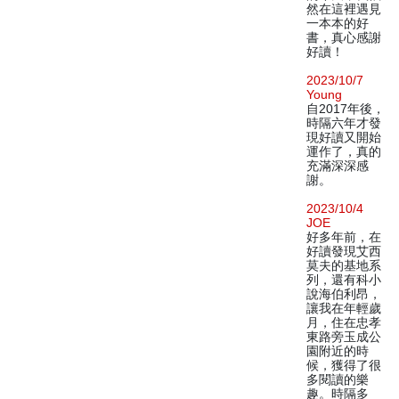
然在這裡遇見
一本本的好
書，真心感謝
好讀！
2023/10/7
Young
自2017年後，
時隔六年才發
現好讀又開始
運作了，真的
充滿深深感
謝。
2023/10/4
JOE
好多年前，在
好讀發現艾西
莫夫的基地系
列，還有科小
說海伯利昂，
讓我在年輕歲
月，住在忠孝
東路旁玉成公
園附近的時
候，獲得了很
多閱讀的樂
趣。時隔多