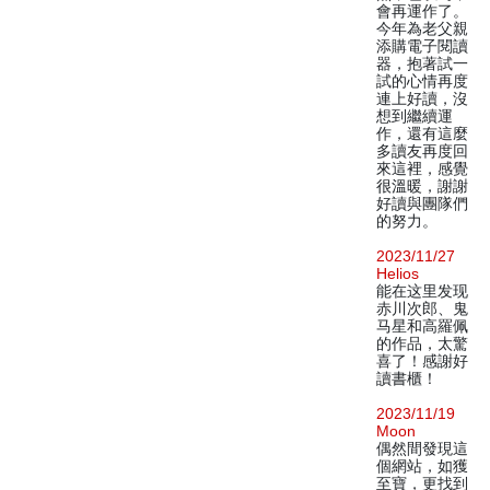
會再運作了。
今年為老父親
添購電子閱讀
器，抱著試一
試的心情再度
連上好讀，沒
想到繼續運
作，還有這麼
多讀友再度回
來這裡，感覺
很溫暖，謝謝
好讀與團隊們
的努力。
2023/11/27
Helios
能在这里发现
赤川次郎、鬼
马星和高羅佩
的作品，太驚
喜了！感謝好
讀書櫃！
2023/11/19
Moon
偶然間發現這
個網站，如獲
至寶，更找到