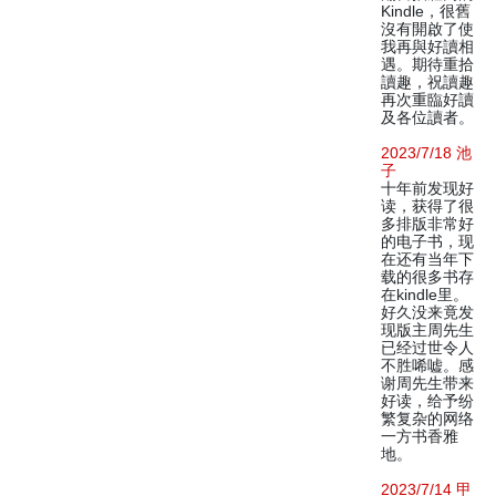
Kindle，很舊
沒有開啟了使
我再與好讀相
遇。期待重拾
讀趣，祝讀趣
再次重臨好讀
及各位讀者。
2023/7/18 池
子
十年前发现好
读，获得了很
多排版非常好
的电子书，现
在还有当年下
载的很多书存
在kindle里。
好久没来竟发
现版主周先生
已经过世令人
不胜唏嘘。感
谢周先生带来
好读，给予纷
繁复杂的网络
一方书香雅
地。
2023/7/14 甲