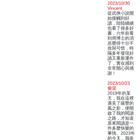
2023/10/30
Vincent
從武俠小說開
始接觸到好
讀，陸陸續續
也看了很多好
書，六年前看
到周博士的消
息覺得十分不
捨與可惜，時
隔多年發現好
讀又重新運作
了，實在感到
非常開心與感
謝！
2023/10/23
偷泥
2019年的某
天，我在這裡
遇見了薩豐的
風之影，便開
啟了我的閱讀
之路，才知道
原來閱讀是一
件多麼快樂的
事情。2023年
的今天，我依