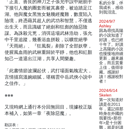
「正直、善良的神刀之子張允中誤中絕劍手
私的分享，伴
下接引人魔的圈套而被其裹脅，被迫踏足江
我成长，感动
到我泪流。
湖。他與魔女黑煞女魅幾經魔難，數度陷入
險境，終憑藉其超人的武功和智慧，不僅逃
2024/9/7
Ashley
出生天，而且識破了絕劍和狂彪的險惡陰
因為尋找高陽
謀。為誅殺元兇，消弭這場武林浩劫，張允
的小說知道了
中千里追蹤，幾番浴血拼殺，以曠世絕學
好讀，也已經
十年了。好讀
『天雨絕』、『狂風裂』剷除了全部妖孽，
上高陽的小說
使腥風血雨的武林重歸於平靜，他也和紅顏
也慢慢地持續
知己一道退出江湖，共享人間樂趣。
更新，越來越
全，而且質量
上佳，值得珍
「此書情節波瀾起伏，武打場面氣魄宏大，
藏。感謝好
言情描寫溫婉細膩，堪稱雲中岳武俠小說中
讀！感謝校對
者！
之佳作。」
2024/6/14
※※※
Skelen
第一次知道好
讀是在2011
又現時網上通行本分回無回目，現據校正版
年，還記得那
本補入，如第一章「夜除惡魔」。
時身在外國的
我要找<那些
年>是十分困
勘誤表：
難，就是好讀