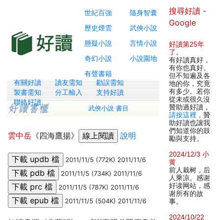
搜尋好讀 -
世紀百強
隨身智囊
Google
歷史煙雲
武俠小說
懸疑小說
言情小說
好讀第25年
了
。
奇幻小說
小說園地
有好讀真好，
有你也真好。
有聲書籍
但不知遍及各
有關好讀
讀友需知
勘誤需知
地的你，究竟
有多少。若你
製書需知
分工輸入
支持好讀
從未或很久沒
聯絡好讀
贊助過好讀，
武俠小說 書目
請按這裡
，贊
助好讀也讓我
們知道你的鼓
雲中岳
《四海鷹揚》
說明
勵與支持。
2024/12/3 小
2011/11/5 (772K) 2011/11/6
黄
前人栽树，后
2011/11/5 (734K) 2011/11/6
人乘凉。感谢
好读网站，感
2011/11/5 (787K) 2011/11/6
谢所有的故
2011/11/5 (504K) 2011/11/6
事。
2024/10/22