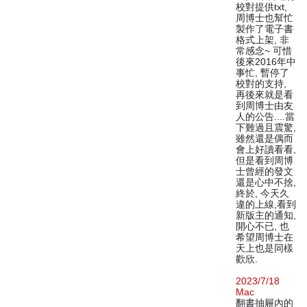
校對提供txt,
周博士也幫忙
製作了電子書
格式上架, 非
常感念~ 可惜
後來2016年中
事忙, 暫停了
校對的支持,
再後來就是看
到周博士由友
人的公告....當
下難過且震驚,
雖然還是偶而
會上好讀看看,
但是看到周博
士曾經的發文
還是心中不捨,
終於, 今天久
違的上線,看到
新版主的通知,
開心不已, 也
希望周博士在
天上也是同樣
歡欣.
2023/7/18
Mac
翻書抽屜內的