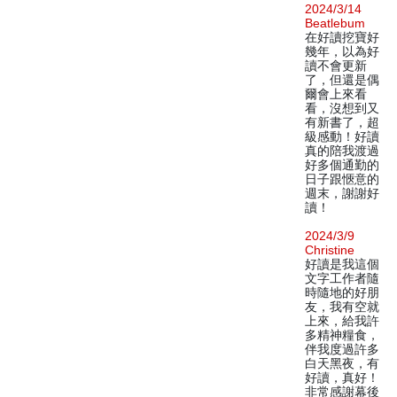
2024/3/14
Beatlebum
在好讀挖寶好
幾年，以為好
讀不會更新
了，但還是偶
爾會上來看
看，沒想到又
有新書了，超
級感動！好讀
真的陪我渡過
好多個通勤的
日子跟愜意的
週末，謝謝好
讀！
2024/3/9
Christine
好讀是我這個
文字工作者隨
時隨地的好朋
友，我有空就
上來，給我許
多精神糧食，
伴我度過許多
白天黑夜，有
好讀，真好！
非常感謝幕後