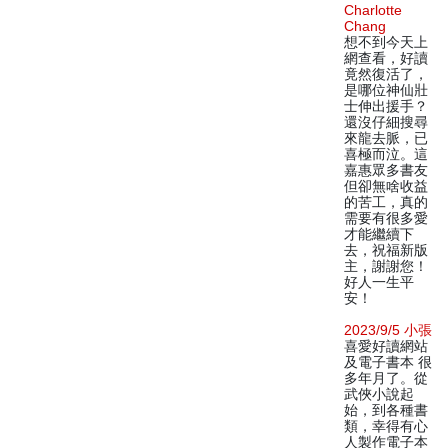
Charlotte
Chang
想不到今天上
網查看，好讀
竟然復活了，
是哪位神仙壯
士伸出援手？
還沒仔細搜尋
來龍去脈，已
喜極而泣。這
嘉惠眾多書友
但卻無啥收益
的苦工，真的
需要有很多愛
才能繼續下
去，祝福新版
主，謝謝您！
好人一生平
安！
2023/9/5 小張
喜愛好讀網站
及電子書本 很
多年月了。從
武俠小說起
始，到各種書
類，幸得有心
人製作電子本