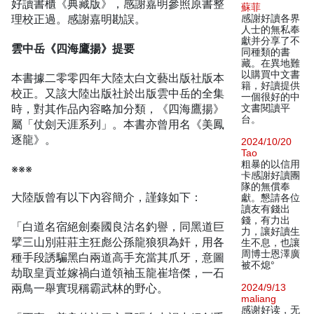
好讀書櫃《典藏版》，感謝嘉明參照原書整
蘇菲
理校正過。感謝嘉明勘誤。
感謝好讀各界
人士的無私奉
獻并分享了不
雲中岳《四海鷹揚》提要
同種類的書
藏。在異地難
以購買中文書
本書據二零零四年大陸太白文藝出版社版本
籍，好讀提供
校正。又該大陸出版社於出版雲中岳的全集
一個很好的中
時，對其作品內容略加分類，《四海鷹揚》
文書閱讀平
台。
屬「仗劍天涯系列」。本書亦曾用名《美鳳
逐龍》。
2024/10/20
Tao
粗暴的以信用
※※※
卡感謝好讀團
隊的無償奉
大陸版曾有以下內容簡介，謹錄如下：
獻。懇請各位
讀友有錢出
錢，有力出
「白道名宿絕劍秦國良沽名釣譽，同黑道巨
力，讓好讀生
擘三山別莊莊主狂彪公孫龍狼狽為奸，用各
生不息，也讓
周博士恩澤廣
種手段誘騙黑白兩道高手充當其爪牙，意圖
被不熄°
劫取皇貢並嫁禍白道領袖玉龍崔培傑，一石
兩鳥一舉實現稱霸武林的野心。
2024/9/13
maliang
感谢好读，无