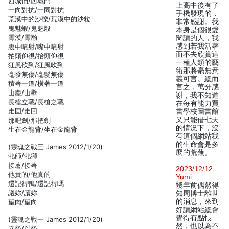
西城們/西城門
上高中後有了
一向對抗/一同對抗
手機發現的，
荒漠中的沙礫/荒漠中的沙粒
非常感謝。我
鬼魅蝦/鬼魅般
本身是個很愛
霄漠/霄瀚
閱讀的人，我
感到若我活著
腹中噴射/嘴中噴射
而不去欣賞這
拍頭仰視/抬頭仰視
一種人類的藝
狂風砍到/狂風吹到
術那將毫無意
毫發無傷/毫髮無傷
義可言。總而
積著一道/橫著一道
言之，萬分感
山塵/山壁
謝，我不知道
長槍立戰/長槍之戰
在每有能力買
走固/走回
書學校圖書館
又只能借七天
那吧劍/那把劍
的情況下，沒
生在金龍背/坐在金龍背
有這個網站我
的生命會是多
(靈魂之戰三 James 2012/1/20)
麼的荒蕪。
牝師/牝獅
接薯/接著
2023/12/12
他貴的/他真的
Yumi
還記得鴨/還記得嗎
幾年前偶然得
議妳/讓妳
知周博士離世
的消息，來到
望肉/望向
好讀網站總會
覺得有點悵
(靈魂之戰一 James 2012/1/20)
然，也以為不
立後/以後