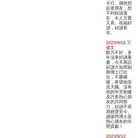
今日，偶然想
起老朋友，想
不到好讀還
在，令人又驚
又喜。祝福好
讀，好讀長
存。
2023/9/24 王
俊文
眼力不好，多
年沒來好讀看
書，今天再訪
好讀方知周劍
輝博士已往
生，不勝唏
噓，希望他安
息天國。沒有
他的辛苦創建
及許多熱心朋
友的共同努
力，好讀不容
易經營至今。
謝謝周博士及
熱心朋友的辛
勞貢獻！
2023/9/12