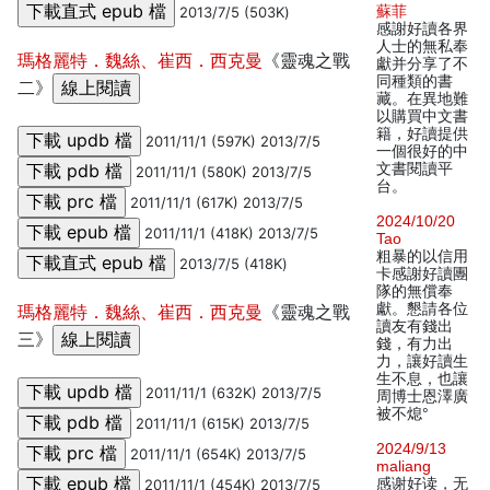
蘇菲
2013/7/5 (503K)
感謝好讀各界
人士的無私奉
瑪格麗特．魏絲、崔西．西克曼
《靈魂之戰
獻并分享了不
同種類的書
二》
藏。在異地難
以購買中文書
籍，好讀提供
2011/11/1 (597K) 2013/7/5
一個很好的中
文書閱讀平
2011/11/1 (580K) 2013/7/5
台。
2011/11/1 (617K) 2013/7/5
2024/10/20
2011/11/1 (418K) 2013/7/5
Tao
粗暴的以信用
2013/7/5 (418K)
卡感謝好讀團
隊的無償奉
獻。懇請各位
瑪格麗特．魏絲、崔西．西克曼
《靈魂之戰
讀友有錢出
三》
錢，有力出
力，讓好讀生
生不息，也讓
2011/11/1 (632K) 2013/7/5
周博士恩澤廣
被不熄°
2011/11/1 (615K) 2013/7/5
2024/9/13
2011/11/1 (654K) 2013/7/5
maliang
感谢好读，无
2011/11/1 (454K) 2013/7/5