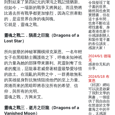
則對結束了第四紀元的渾沌之戰記憶猶新。
令我發現了電
子書的世界。
但如今，一場新的戰爭又將興起。而且勢將
雖然我也會買
比過去所有戰爭都更加慘烈，因為它所牽動
實體書，但在
的，是這世界自身的魂與魄。
這十多年間，
也會不斷在這
它就是，靈魂之戰。
裡找書看。身
處香港也要十
靈魂之戰二．隕星之巨龍（Dragons of a
分感謝創辦人
和製作電子書
Lost Star）
的各位讀友，
感謝大家！
所向披靡的神秘軍團橫掃克萊恩。一名年輕
2024/6/1 德瑞
女子在黑暗騎士團護衛之下，呼喚未知神祇
克
的力量為她的部隊帶來勝利。死靈剝奪了生
感谢你无私的
者的魔法，惡龍暴君威脅著精靈最摯愛珍惜
分享。
的故土。在混亂的局勢之中，一群勇敢無私
2024/5/18 布
的英雄挺身對抗無情阻撓他們的至上力量。
莱恩
《好讀》網站
席捲而來的黑暗即將吞沒所有的希望、信
可以說是啟蒙
仰，與所有的光明。
了我對文學的
靈魂之戰，方興未艾。
興趣，一個提
供了我自由自
在悠遊於文學
靈魂之戰三．逝月之巨龍（Dragons of a
書海之中的平
Vanished Moon）
台，太感謝