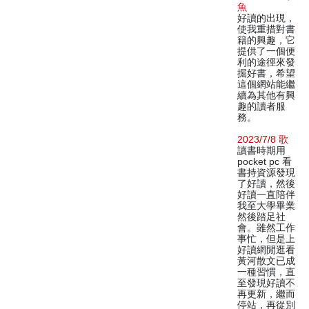
魚
好讀的出現，
使我重措對書
籍的興趣，它
提供了一個便
利的途徑來發
掘好書，希望
這個網站能繼
續為其他有興
趣的讀者服
務。
2023/7/8 歌
讀書時期用
pocket pc 看
書持資源發現
了好讀，然後
好讀一直陪伴
我至大學畢業
然後踏足社
會。雖然工作
事忙，但是上
好讀網閒逛看
黃河散文已成
一種習慣，直
至發現好讀不
再更新，繼而
停站，再從別