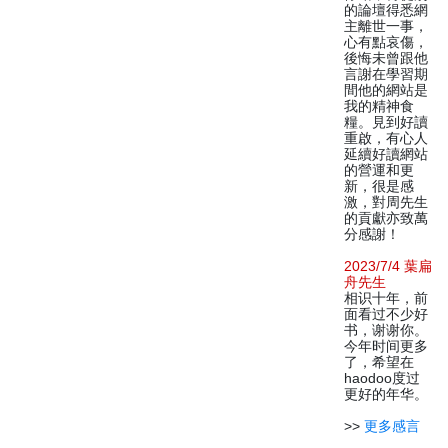
的論壇得悉網
主離世一事，
心有點哀傷，
後悔未曾跟他
言謝在學習期
間他的網站是
我的精神食
糧。見到好讀
重啟，有心人
延續好讀網站
的營運和更
新，很是感
激，對周先生
的貢獻亦致萬
分感謝！
2023/7/4 葉扁
舟先生
相识十年，前
面看过不少好
书，谢谢你。
今年时间更多
了，希望在
haodoo度过
更好的年华。
>>
更多感言