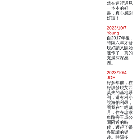
然在這裡遇見
一本本的好
書，真心感謝
好讀！
2023/10/7
Young
自2017年後，
時隔六年才發
現好讀又開始
運作了，真的
充滿深深感
謝。
2023/10/4
JOE
好多年前，在
好讀發現艾西
莫夫的基地系
列，還有科小
說海伯利昂，
讓我在年輕歲
月，住在忠孝
東路旁玉成公
園附近的時
候，獲得了很
多閱讀的樂
趣。時隔多