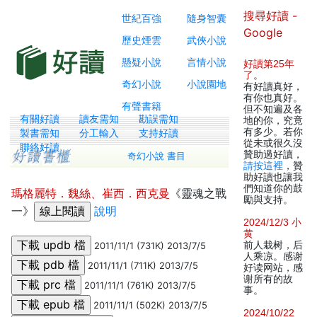
搜尋好讀 -
世紀百強
隨身智囊
Google
歷史煙雲
武俠小說
懸疑小說
言情小說
好讀第25年
了
。
奇幻小說
小說園地
有好讀真好，
有你也真好。
有聲書籍
但不知遍及各
有關好讀
讀友需知
勘誤需知
地的你，究竟
有多少。若你
製書需知
分工輸入
支持好讀
從未或很久沒
聯絡好讀
贊助過好讀，
奇幻小說 書目
請按這裡
，贊
助好讀也讓我
們知道你的鼓
瑪格麗特．魏絲、崔西．西克曼
《靈魂之戰
勵與支持。
一》
說明
2024/12/3 小
黄
前人栽树，后
2011/11/1 (731K) 2013/7/5
人乘凉。感谢
2011/11/1 (711K) 2013/7/5
好读网站，感
谢所有的故
2011/11/1 (761K) 2013/7/5
事。
2011/11/1 (502K) 2013/7/5
2024/10/22