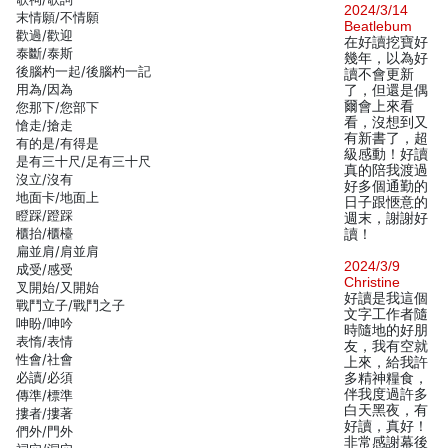
2024/3/14
末情願/不情願
Beatlebum
歡過/歡迎
在好讀挖寶好
泰斷/泰斯
幾年，以為好
後腦杓一起/後腦杓一記
讀不會更新
用為/因為
了，但還是偶
爾會上來看
您那下/您部下
看，沒想到又
愴走/搶走
有新書了，超
有的是/有得是
級感動！好讀
是有三十尺/足有三十尺
真的陪我渡過
沒立/沒有
好多個通勤的
地面卡/地面上
日子跟愜意的
瞪踩/蹬踩
週末，謝謝好
櫃抬/櫃檯
讀！
扁並肩/肩並肩
2024/3/9
成受/感受
Christine
叉開始/又開始
好讀是我這個
戰鬥立子/戰鬥之子
文字工作者隨
呻盼/呻吟
時隨地的好朋
表惰/表情
友，我有空就
性會/社會
上來，給我許
必讀/必須
多精神糧食，
伴我度過許多
傳準/標準
白天黑夜，有
摟者/摟著
好讀，真好！
們外/門外
非常感謝幕後