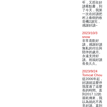
年，又想在好
讀看點書，到
了今天，我第
一次在好讀把
村上春樹的收
音機2讀完，
感謝好讀~
2023/10/3
snow
非常喜歡好
讀，感謝好讀
無私的付出與
陪伴的歲月。
永遠支持好
讀。祝福好讀
長長久久。
2023/9/24
Tomcat Chou
從2006年起，
好讀就這麼伴
我度過了這麼
長的時間。直
到2017.12的
噩耗傳來，我
以為就此不再
見好讀。直到