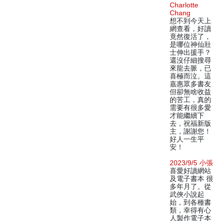
Charlotte
Chang
想不到今天上
網查看，好讀
竟然復活了，
是哪位神仙壯
士伸出援手？
還沒仔細搜尋
來龍去脈，已
喜極而泣。這
嘉惠眾多書友
但卻無啥收益
的苦工，真的
需要有很多愛
才能繼續下
去，祝福新版
主，謝謝您！
好人一生平
安！
2023/9/5 小張
喜愛好讀網站
及電子書本 很
多年月了。從
武俠小說起
始，到各種書
類，幸得有心
人製作電子本