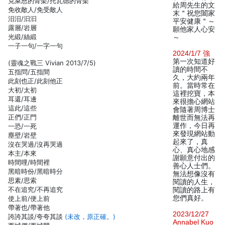
克萊恩的骨架/托瓦德的骨架
給周先生的文
免收敵人/免受敵人
末＂祝您闔家
汨汨/汩汩
平安健康＂～
露層/岩層
願他家人心安
光緞/絲緞
～
一子一句/一字一句
2024/1/7 強
第一次知道好
(靈魂之戰三 Vivian 2013/7/5)
讀的時間不
五指問/五指間
久，大約兩年
此刻也正/此刻他正
前。當時常在
大初/太初
這裡挖寶，本
耳還/耳邊
來很擔心網站
這此/這些
會隨著周博士
正們/正門
離世而無法再
運作，今日再
一恐/一死
來發現網站動
塵壁/岩壁
起來了，真
沒在哭過/沒再哭過
心、真心地感
本主/本來
謝願意付出的
時間哩/時間裡
善心人士們。
黑暗時份/黑暗時分
無法想像沒有
思素/思索
閱讀的人生，
不在追究/不再追究
閱讀的路上有
您們真好。
使上前/便上前
帶著也/帶著他
2023/12/27
誇誇其談/夸夸其談
(未改，原正確。)
Annabel Kuo