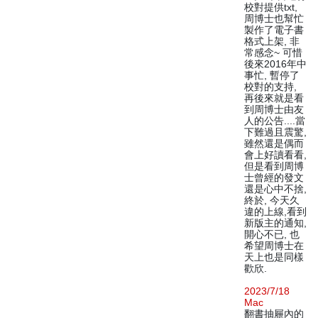
校對提供txt,
周博士也幫忙
製作了電子書
格式上架, 非
常感念~ 可惜
後來2016年中
事忙, 暫停了
校對的支持,
再後來就是看
到周博士由友
人的公告....當
下難過且震驚,
雖然還是偶而
會上好讀看看,
但是看到周博
士曾經的發文
還是心中不捨,
終於, 今天久
違的上線,看到
新版主的通知,
開心不已, 也
希望周博士在
天上也是同樣
歡欣.
2023/7/18
Mac
翻書抽屜內的