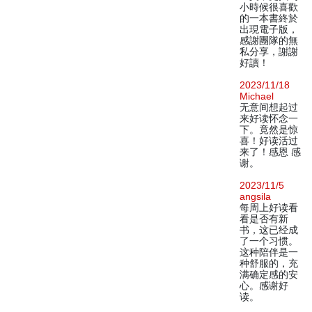
小時候很喜歡
的一本書終於
出現電子版，
感謝團隊的無
私分享，謝謝
好讀！
2023/11/18
Michael
无意间想起过
来好读怀念一
下。竟然是惊
喜！好读活过
来了！感恩 感
谢。
2023/11/5
angsila
每周上好读看
看是否有新
书，这已经成
了一个习惯。
这种陪伴是一
种舒服的，充
满确定感的安
心。感谢好
读。