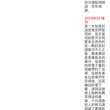
供方便取用閱
讀，非常感
謝。
2023/8/18 璐
羽
第一次知道好
讀是無意間發
現的，並且發
現的那天令我
驚喜且意外的
是—剛好是好
讀復活不久之
後，覺著應該
是某種莫名的
緣分，促使想
找些電子書的
我被帶到了這
裡。這裡有著
各位前輩們辛
苦掃描、品質
極佳的電子
書，讓我這個
後人能夠免費
享用這些書
籍，十分感激
前人的努力讓
我成了書籍的