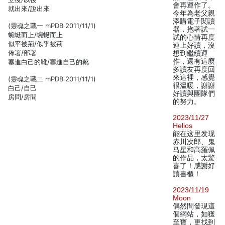
會再運作了。
就出來/說出來
今年為老父親
添購電子閱讀
(靈魂之戰一 mPDB 2011/11/1)
器，抱著試一
蜿蜓而上/蜿蜒而上
試的心情再度
似平被荊/似乎被荊
連上好讀，沒
佈署/部署
想到繼續運
作，還有這麼
塞進白己的靴/塞進自己的靴
多讀友再度回
來這裡，感覺
(靈魂之戰二 mPDB 2011/11/1)
很溫暖，謝謝
白己/自己
好讀與團隊們
房問/房間
的努力。
2023/11/27
Helios
能在这里发现
赤川次郎、鬼
马星和高羅佩
的作品，太驚
喜了！感謝好
讀書櫃！
2023/11/19
Moon
偶然間發現這
個網站，如獲
至寶，更找到