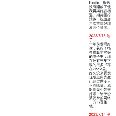
Kindle，很舊
沒有開啟了使
我再與好讀相
遇。期待重拾
讀趣，祝讀趣
再次重臨好讀
及各位讀者。
2023/7/18 池
子
十年前发现好
读，获得了很
多排版非常好
的电子书，现
在还有当年下
载的很多书存
在kindle里。
好久没来竟发
现版主周先生
已经过世令人
不胜唏嘘。感
谢周先生带来
好读，给予纷
繁复杂的网络
一方书香雅
地。
2023/7/14 甲