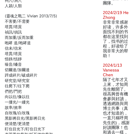
祠穴/洞穴
團隊。
人潁/人類
2024/2/19 He
(靈魂之戰二 Vivian 2013/7/5)
Zhong
不害要/不需要
非常非常感谢
塔賈/塔貢
好读，许多外
面找不到的书
禎訊/偵訊
都在这里找到
而加重/反而加重
了，找书的过
咆哮 道/咆哮道
程，好读给了
信未/信末
我非常大的帮
塔貫/塔貢
助！
悟靜/恬靜
噪音/嗓音
2024/1/13
切爾達/加爾達
Vanessa
Chen
踤成碎片/破成碎片
隔了七年才又
研究堂/研究室
上來，才知周
往爬下/往下爬
先生離開了。
們把/門把
很高興曾有機
向以往/像以往
會參與好讀，
一摟光/一縷光
透過網路與周
故率/效率
博士共事（真
自玫瑰/白玫瑰
也才知道的，
一直只稱呼周
黑影將目光/黑影將日光
先生的)，感謝
便清楚/更清楚
好讀團隊！也
盯住目光下/盯住日光下
和過去一樣，