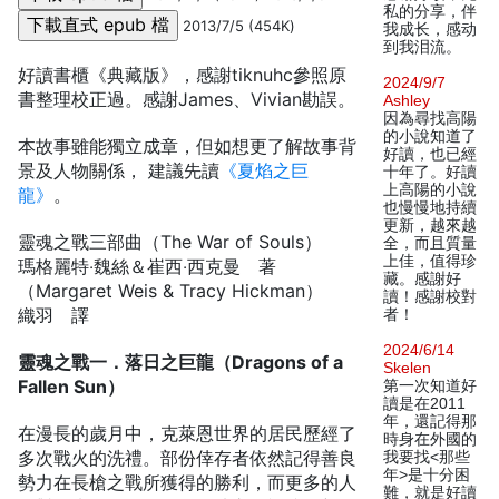
私的分享，伴
2013/7/5 (454K)
我成长，感动
到我泪流。
好讀書櫃《典藏版》，感謝tiknuhc參照原
2024/9/7
書整理校正過。感謝James、Vivian勘誤。
Ashley
因為尋找高陽
的小說知道了
本故事雖能獨立成章，但如想更了解故事背
好讀，也已經
景及人物關係， 建議先讀
《夏焰之巨
十年了。好讀
上高陽的小說
龍》
。
也慢慢地持續
更新，越來越
靈魂之戰三部曲（The War of Souls）
全，而且質量
上佳，值得珍
瑪格麗特‧魏絲＆崔西‧西克曼 著
藏。感謝好
（Margaret Weis & Tracy Hickman）
讀！感謝校對
織羽 譯
者！
2024/6/14
靈魂之戰一．落日之巨龍（Dragons of a
Skelen
Fallen Sun）
第一次知道好
讀是在2011
年，還記得那
在漫長的歲月中，克萊恩世界的居民歷經了
時身在外國的
多次戰火的洗禮。部份倖存者依然記得善良
我要找<那些
年>是十分困
勢力在長槍之戰所獲得的勝利，而更多的人
難，就是好讀