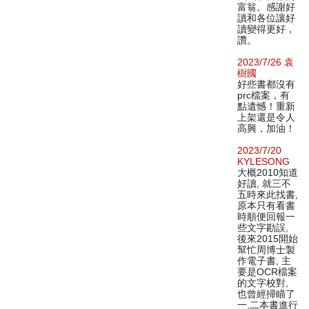
富翁。感謝好
讀和各位讓好
讀變得更好，
讚。
2023/7/26 袁
樹國
好些書都沒有
prc檔案，有
點遺憾！重新
上架還是令人
高興，加油！
2023/7/20
KYLESONG
大概2010知道
好讀, 就三不
五時來此找書,
原本只有看書
時順便回報一
些文字勘誤,
後來2015開始
幫忙周博士製
作電子書, 主
要是OCR檔案
的文字校對,
也曾經掃瞄了
一,二本書進行