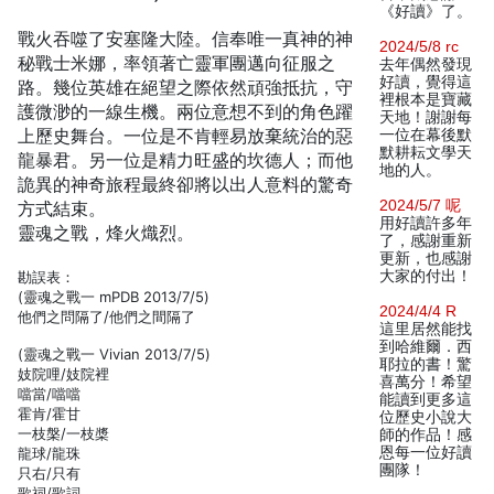
《好讀》了。
戰火吞噬了安塞隆大陸。信奉唯一真神的神
2024/5/8 rc
秘戰士米娜，率領著亡靈軍團邁向征服之
去年偶然發現
好讀，覺得這
路。幾位英雄在絕望之際依然頑強抵抗，守
裡根本是寶藏
護微渺的一線生機。兩位意想不到的角色躍
天地！謝謝每
上歷史舞台。一位是不肯輕易放棄統治的惡
一位在幕後默
默耕耘文學天
龍暴君。另一位是精力旺盛的坎德人；而他
地的人。
詭異的神奇旅程最終卻將以出人意料的驚奇
2024/5/7 呢
方式結束。
用好讀許多年
靈魂之戰，烽火熾烈。
了，感謝重新
更新，也感謝
大家的付出！
勘誤表：
(靈魂之戰一 mPDB 2013/7/5)
2024/4/4 R
他們之問隔了/他們之間隔了
這里居然能找
到哈維爾．西
(靈魂之戰一 Vivian 2013/7/5)
耶拉的書！驚
妓院哩/妓院裡
喜萬分！希望
噹當/噹噹
能讀到更多這
霍肯/霍甘
位歷史小說大
一枝槃/一枝槳
師的作品！感
恩每一位好讀
龍球/龍珠
團隊！
只右/只有
歌祠/歌詞