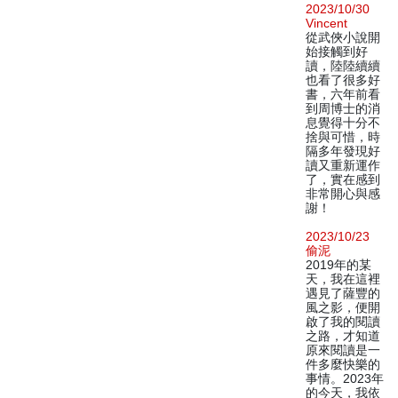
2023/10/30
Vincent
從武俠小說開
始接觸到好
讀，陸陸續續
也看了很多好
書，六年前看
到周博士的消
息覺得十分不
捨與可惜，時
隔多年發現好
讀又重新運作
了，實在感到
非常開心與感
謝！
2023/10/23
偷泥
2019年的某
天，我在這裡
遇見了薩豐的
風之影，便開
啟了我的閱讀
之路，才知道
原來閱讀是一
件多麼快樂的
事情。2023年
的今天，我依