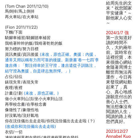
給周先生的文
(Tom Chan 2011/12/10)
末＂祝您闔家
馬倒掉/馬上倒掉
平安健康＂～
再火車站/在火車站
願他家人心安
～
(Fion 2011/11/22)
下麵/下面
2024/1/7 強
騎腳車補習/騎腳踏車補習
第一次知道好
讀的時間不
我啃著幹幹的飯/我啃著乾乾的飯
久，大約兩年
努力標的/努力目標
前。當時常在
資訊奧援/資訊後援
(未改，原也正確。奧援：內援，
這裡挖寶，本
通常又用以稱有力而可靠的後援。新唐書˙卷一七四˙李
來很擔心網站
逢吉傳：「鄭注得幸於王守澄，逢吉遣從子訓賂注，
會隨著周博士
結守澄為奧援，自是肆志無所憚。」)
離世而無法再
占位/佔位
運作，今日再
錶現失常/表現失常
來發現網站動
起來了，真
夜哩/夜裡
心、真心地感
計畫/計劃
(未改，原也正確。)
謝願意付出的
做小火車到山頂/坐小火車到山頂
善心人士們。
再學校念書/在學校念書
無法想像沒有
像徵性了/象徵性地
閱讀的人生，
好沒氣地/沒好氣地
閱讀的路上有
你在沈佳儀出去走走啦/你找沈佳儀出去走走啦 (？)
您們真好。
(改成你和沈佳儀出去走走啦)
2023/12/27
衣切/一切
Annabel Kuo
凍的連樹葉都在發抖/凍得連樹葉都在發抖