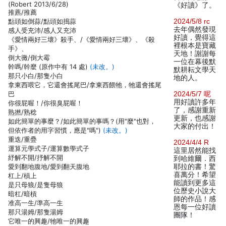
(Robert 2013/6/28)
《好讀》了。
推藨/推薦
點頭如倒蒜/點頭如搗蒜
2024/5/8 rc
去年偶然發現
感人受充沛/感人又充沛
好讀，覺得這
《愛情兩好三壞》殺手、/《愛情兩好三壞》、《殺
裡根本是寶藏
手》、
天地！謝謝每
倒大黴/倒大霉
一位在幕後默
幹嗎/幹麼 (原作中有 14 處)
(未改。)
默耕耘文學天
那只小白/那隻小白
地的人。
拿東西喂它，它還會搖尾巴/拿東西餵牠，牠還會搖尾
巴
2024/5/7 呢
用好讀許多年
你很屁喔！/你很臭屁喔！
了，感謝重新
熟撚/熟稔
更新，也感謝
如此簡單的事麼？/如此簡單的事嗎？(用"麼"也對，
大家的付出！
但依作者的用字習慣，應是"嗎")
(未改。)
重迭/重疊
2024/4/4 R
運算元學式子/運算數學式子
這里居然能找
紓解不開/抒解不開
到哈維爾．西
愛到翻地腹地/愛到翻天腹地
耶拉的書！驚
喜萬分！希望
杠上/槓上
能讀到更多這
是只母狼/是隻母狼
位歷史小說大
暗杠/暗槓
師的作品！感
准高一生/準高一生
恩每一位好讀
那只湯姆/那隻湯姆
團隊！
它唯一的興趣/牠唯一的興趣