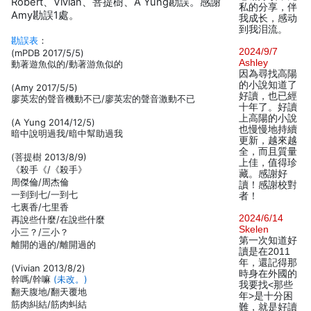
Robert、Vivian、菩提樹、A Yung勘誤。感謝
私的分享，伴
Amy勘誤1處。
我成长，感动
到我泪流。
勘誤表
：
2024/9/7
(mPDB 2017/5/5)
Ashley
動著遊魚似的/動著游魚似的
因為尋找高陽
的小說知道了
(Amy 2017/5/5)
好讀，也已經
廖英宏的聲音機動不已/廖英宏的聲音激動不已
十年了。好讀
上高陽的小說
(A Yung 2014/12/5)
也慢慢地持續
暗中說明過我/暗中幫助過我
更新，越來越
全，而且質量
(菩提樹 2013/8/9)
上佳，值得珍
《殺手《/《殺手》
藏。感謝好
周傑倫/周杰倫
讀！感謝校對
一到到七/一到七
者！
七裏香/七里香
2024/6/14
再說些什麼/在說些什麼
Skelen
小三？/三小？
第一次知道好
離開的過的/離開過的
讀是在2011
年，還記得那
(Vivian 2013/8/2)
時身在外國的
幹嗎/幹嘛
(未改。)
我要找<那些
翻天腹地/翻天覆地
年>是十分困
筋肉糾結/筋肉虯結
難，就是好讀