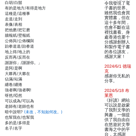
白胡/白鬍
令我發現了電
有的是地方/有得是地方
子書的世界。
雖然我也會買
這種是/這種事
實體書，但在
走道/走到
這十多年間，
表像/表相
也會不斷在這
把他磨/把它磨
裡找書看。身
牆報紙/壁報紙
處香港也要十
公佈與/公佈欄與
分感謝創辦人
跆拳道道/跆拳道
和製作電子書
地上得/地上的
的各位讀友，
感謝大家！
反而再/反而在
謝謝你」/謝謝你。」
2024/6/1 德瑞
是阿/是啊
克
大夥再/大夥在
感谢你无私的
佔滿/站滿
分享。
纏卷/纏捲
強者啊/強者啊!
2024/5/18 布
呀然/啞然
莱恩
《好讀》網站
可以成為/可以為
可以說是啟蒙
老師有/老師也有
了我對文學的
暗中說明?
(未改，不知如何改。)
興趣，一個提
也幫我在/也幫我
供了我自由自
多的是/多得是
在悠遊於文學
名子/名字
書海之中的平
台，太感謝