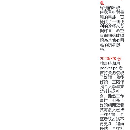
魚
好讀的出現，
使我重措對書
籍的興趣，它
提供了一個便
利的途徑來發
掘好書，希望
這個網站能繼
續為其他有興
趣的讀者服
務。
2023/7/8 歌
讀書時期用
pocket pc 看
書持資源發現
了好讀，然後
好讀一直陪伴
我至大學畢業
然後踏足社
會。雖然工作
事忙，但是上
好讀網閒逛看
黃河散文已成
一種習慣，直
至發現好讀不
再更新，繼而
停站，再從別