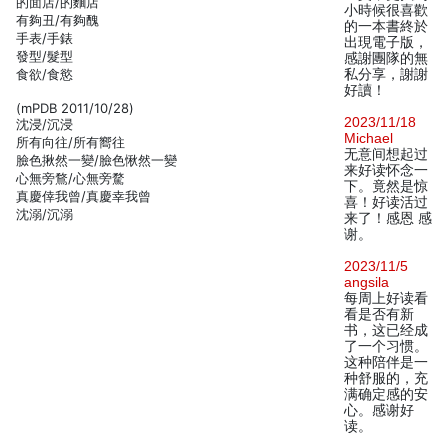
的面店/的麵店
小時候很喜歡
有夠丑/有夠醜
的一本書終於
手表/手錶
出現電子版，
發型/髮型
感謝團隊的無
食欲/食慾
私分享，謝謝
好讀！
(mPDB 2011/10/28)
2023/11/18
沈浸/沉浸
Michael
所有向往/所有嚮往
无意间想起过
臉色揪然一變/臉色愀然一變
来好读怀念一
心無旁鶩/心無旁騖
下。竟然是惊
真慶倖我曾/真慶幸我曾
喜！好读活过
沈溺/沉溺
来了！感恩 感
谢。
2023/11/5
angsila
每周上好读看
看是否有新
书，这已经成
了一个习惯。
这种陪伴是一
种舒服的，充
满确定感的安
心。感谢好
读。