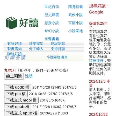
搜尋好讀 -
世紀百強
隨身智囊
Google
歷史煙雲
武俠小說
懸疑小說
言情小說
好讀第25年
了
。
奇幻小說
小說園地
有好讀真好，
有你也真好。
有聲書籍
但不知遍及各
有關好讀
讀友需知
勘誤需知
地的你，究竟
有多少。若你
製書需知
分工輸入
支持好讀
從未或很久沒
聯絡好讀
贊助過好讀，
小說園地 書目
請按這裡
，贊
助好讀也讓我
們知道你的鼓
九把刀
《那些年，我們一起追的女孩》
勵與支持。
說明
2024/12/3 小
黄
2011/10/28 (214K) 2017/5/5
前人栽树，后
2011/10/28 (217K) 2017/5/5
人乘凉。感谢
好读网站，感
2017/5/5 (640K)
谢所有的故
事。
2011/10/28 (163K) 2017/5/5
2013/6/28 (163K)
2024/10/22