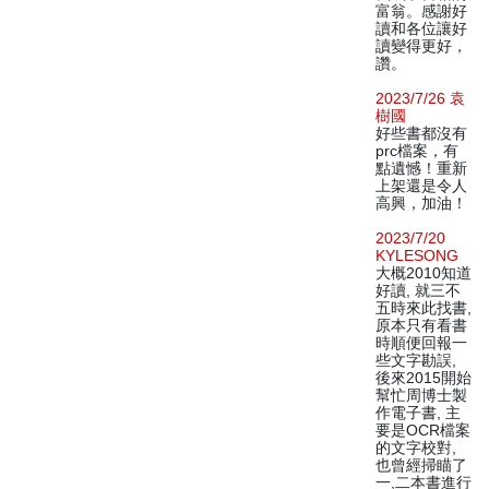
富翁。感謝好
讀和各位讓好
讀變得更好，
讚。
2023/7/26 袁
樹國
好些書都沒有
prc檔案，有
點遺憾！重新
上架還是令人
高興，加油！
2023/7/20
KYLESONG
大概2010知道
好讀, 就三不
五時來此找書,
原本只有看書
時順便回報一
些文字勘誤,
後來2015開始
幫忙周博士製
作電子書, 主
要是OCR檔案
的文字校對,
也曾經掃瞄了
一,二本書進行