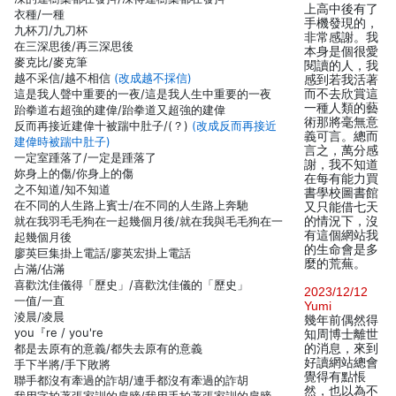
上高中後有了
衣種/一種
手機發現的，
九杯刀/九刀杯
非常感謝。我
在三深思後/再三深思後
本身是個很愛
麥克比/麥克筆
閱讀的人，我
越不采信/越不相信
(改成越不採信)
感到若我活著
這是我人聲中重要的一夜/這是我人生中重要的一夜
而不去欣賞這
一種人類的藝
跆拳道右超強的建偉/跆拳道又超強的建偉
術那將毫無意
反而再接近建偉十被踹中肚子/(？)
(改成反而再接近
義可言。總而
建偉時被踹中肚子)
言之，萬分感
一定室踵落了/一定是踵落了
謝，我不知道
妳身上的傷/你身上的傷
在每有能力買
之不知道/知不知道
書學校圖書館
在不同的人生路上賓士/在不同的人生路上奔馳
又只能借七天
就在我羽毛毛狗在一起幾個月後/就在我與毛毛狗在一
的情況下，沒
有這個網站我
起幾個月後
的生命會是多
廖英巨集掛上電話/廖英宏掛上電話
麼的荒蕪。
占滿/佔滿
喜歡沈佳儀得「歷史」/喜歡沈佳儀的「歷史」
2023/12/12
一值/一直
Yumi
淩晨/凌晨
幾年前偶然得
you『re / you're
知周博士離世
都是去原有的意義/都失去原有的意義
的消息，來到
好讀網站總會
手下半將/手下敗將
覺得有點悵
聯手都沒有牽過的詐胡/連手都沒有牽過的詐胡
然，也以為不