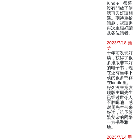
Kindle，很舊
沒有開啟了使
我再與好讀相
遇。期待重拾
讀趣，祝讀趣
再次重臨好讀
及各位讀者。
2023/7/18 池
子
十年前发现好
读，获得了很
多排版非常好
的电子书，现
在还有当年下
载的很多书存
在kindle里。
好久没来竟发
现版主周先生
已经过世令人
不胜唏嘘。感
谢周先生带来
好读，给予纷
繁复杂的网络
一方书香雅
地。
2023/7/14 甲