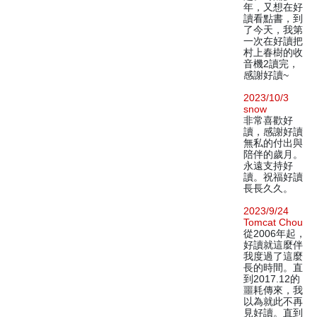
年，又想在好
讀看點書，到
了今天，我第
一次在好讀把
村上春樹的收
音機2讀完，
感謝好讀~
2023/10/3
snow
非常喜歡好
讀，感謝好讀
無私的付出與
陪伴的歲月。
永遠支持好
讀。祝福好讀
長長久久。
2023/9/24
Tomcat Chou
從2006年起，
好讀就這麼伴
我度過了這麼
長的時間。直
到2017.12的
噩耗傳來，我
以為就此不再
見好讀。直到