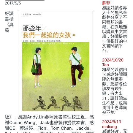
2017/5/5
蘇菲
感謝好讀各界
人士的無私奉
好讀
獻并分享了不
書櫃
同種類的書
《典
藏。在異地難
藏
以購買中文書
籍，好讀提供
一個很好的中
文書閱讀平
台。
2024/10/20
Tao
粗暴的以信用
卡感謝好讀團
隊的無償奉
獻。懇請各位
讀友有錢出
錢，有力出
力，讓好讀生
生不息，也讓
周博士恩澤廣
被不熄°
版》，感謝Andy.Lin參照原書整理校正過。感
2024/9/13
謝Ocean Wang、Jack也曾製作提供本書。感
maliang
謝CE、蔡淑婷、Fion、Tom Chan、Jackie、
感谢好读，无