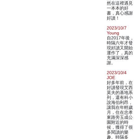
然在這裡遇見
一本本的好
書，真心感謝
好讀！
2023/10/7
Young
自2017年後，
時隔六年才發
現好讀又開始
運作了，真的
充滿深深感
謝。
2023/10/4
JOE
好多年前，在
好讀發現艾西
莫夫的基地系
列，還有科小
說海伯利昂，
讓我在年輕歲
月，住在忠孝
東路旁玉成公
園附近的時
候，獲得了很
多閱讀的樂
趣。時隔多