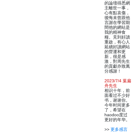
的論壇得悉網
主離世一事，
心有點哀傷，
後悔未曾跟他
言謝在學習期
間他的網站是
我的精神食
糧。見到好讀
重啟，有心人
延續好讀網站
的營運和更
新，很是感
激，對周先生
的貢獻亦致萬
分感謝！
2023/7/4 葉扁
舟先生
相识十年，前
面看过不少好
书，谢谢你。
今年时间更多
了，希望在
haodoo度过
更好的年华。
>>
更多感言