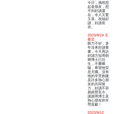
今日，偶然想
起老朋友，想
不到好讀還
在，令人又驚
又喜。祝福好
讀，好讀長
存。
2023/9/24 王
俊文
眼力不好，多
年沒來好讀看
書，今天再訪
好讀方知周劍
輝博士已往
生，不勝唏
噓，希望他安
息天國。沒有
他的辛苦創建
及許多熱心朋
友的共同努
力，好讀不容
易經營至今。
謝謝周博士及
熱心朋友的辛
勞貢獻！
2023/9/12