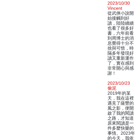
2023/10/30
Vincent
從武俠小說開
始接觸到好
讀，陸陸續續
也看了很多好
書，六年前看
到周博士的消
息覺得十分不
捨與可惜，時
隔多年發現好
讀又重新運作
了，實在感到
非常開心與感
謝！
2023/10/23
偷泥
2019年的某
天，我在這裡
遇見了薩豐的
風之影，便開
啟了我的閱讀
之路，才知道
原來閱讀是一
件多麼快樂的
事情。2023年
的今天，我依