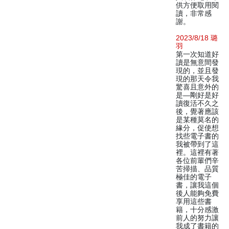
供方便取用閱
讀，非常感
謝。
2023/8/18 璐
羽
第一次知道好
讀是無意間發
現的，並且發
現的那天令我
驚喜且意外的
是—剛好是好
讀復活不久之
後，覺著應該
是某種莫名的
緣分，促使想
找些電子書的
我被帶到了這
裡。這裡有著
各位前輩們辛
苦掃描、品質
極佳的電子
書，讓我這個
後人能夠免費
享用這些書
籍，十分感激
前人的努力讓
我成了書籍的