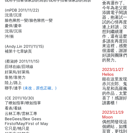
我用字拍著張家訓的肩膀/我用手拍著張家訓的肩膀
會再運作了。
今年為老父親
(mPDB 2011/11/22)
添購電子閱讀
沈浸/沉浸
器，抱著試一
臉色揪然一變/臉色愀然一變
試的心情再度
慶倖/慶幸
連上好讀，沒
沈溺/沉溺
想到繼續運
沖/衝
作，還有這麼
多讀友再度回
來這裡，感覺
(Andy.Lin 2011/11/15)
很溫暖，謝謝
補第十七章缺頁
好讀與團隊們
的努力。
(蔡淑婷 2011/11/15)
罰球在線/罰球線
2023/11/27
好萊烏/好萊塢
Helios
靠努/靠努力
能在这里发现
陸上/路上
赤川次郎、鬼
聯手/連手
(未改，原也正確。)
马星和高羅佩
的作品，太驚
(CE 2011/10/30)
喜了！感謝好
了瞭如指掌/瞭如指掌
讀書櫃！
看表/看錶
2023/11/19
云林工專/雲林工專
Moon
BeeGees/Bee Gees
偶然間發現這
FirstofMay/First of May
個網站，如獲
它只是/牠只是
至寶，更找到