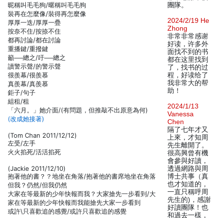
昵稱叫毛毛狗/暱稱叫毛毛狗
團隊。
裝再在怎麼像/裝得再怎麼像
2024/2/19 He
厚厚一迭/厚厚一疊
Zhong
按奈不住/按捺不住
非常非常感谢
都再討論/都在討論
好读，许多外
重播鍵/重撥鍵
面找不到的书
籲──總之/吁──總之
都在这里找到
讀警示聲/的警示聲
了，找书的过
很羨幕/很羨慕
程，好读给了
我非常大的帮
真羨幕/真羨慕
助！
鉅子/句子
組租/租
2024/1/13
「六月。」她介面/(有問題，但推敲不出原意為何)
Vanessa
(改成她接著)
Chen
隔了七年才又
(Tom Chan 2011/12/12)
上來，才知周
左受/左手
先生離開了。
火火掐死/活活掐死
很高興曾有機
會參與好讀，
(Jackie 2011/12/10)
透過網路與周
抱著他的書？？地坐在角落/抱著他的書席地坐在角落
博士共事（真
也才知道的，
但我？仍然/但我仍然
一直只稱呼周
大家在等最新的少年快報而我？大家搶先一步看到/大
先生的)，感謝
家在等最新的少年快報而我能搶先大家一步看到
好讀團隊！也
或許\只喜歡追的感覺/或許只喜歡追的感覺
和過去一樣，