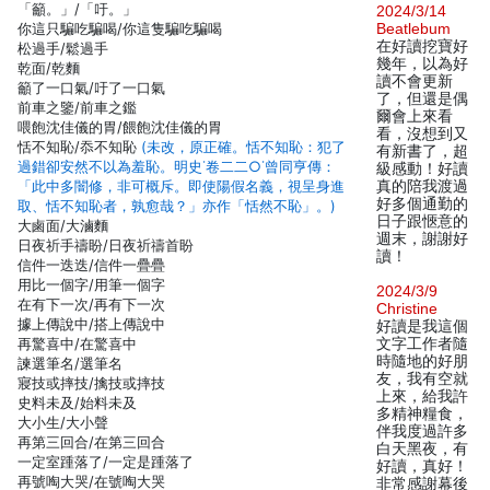
「籲。」/「吁。」
2024/3/14
你這只騙吃騙喝/你這隻騙吃騙喝
Beatlebum
在好讀挖寶好
松過手/鬆過手
幾年，以為好
乾面/乾麵
讀不會更新
籲了一口氣/吁了一口氣
了，但還是偶
前車之鑒/前車之鑑
爾會上來看
喂飽沈佳儀的胃/餵飽沈佳儀的胃
看，沒想到又
恬不知恥/忝不知恥
(未改，原正確。恬不知恥：犯了
有新書了，超
過錯卻安然不以為羞恥。明史˙卷二二○˙曾同亨傳：
級感動！好讀
「此中多闇修，非可概斥。即使陽假名義，視呈身進
真的陪我渡過
好多個通勤的
取、恬不知恥者，孰愈哉？」亦作「恬然不恥」。)
日子跟愜意的
大鹵面/大滷麵
週末，謝謝好
日夜祈手禱盼/日夜祈禱首盼
讀！
信件一迭迭/信件一疊疊
用比一個字/用筆一個字
2024/3/9
在有下一次/再有下一次
Christine
據上傳說中/搭上傳說中
好讀是我這個
再驚喜中/在驚喜中
文字工作者隨
時隨地的好朋
諫選筆名/選筆名
友，我有空就
寢技或摔技/擒技或摔技
上來，給我許
史料未及/始料未及
多精神糧食，
大小生/大小聲
伴我度過許多
再第三回合/在第三回合
白天黑夜，有
一定室踵落了/一定是踵落了
好讀，真好！
再號啕大哭/在號啕大哭
非常感謝幕後