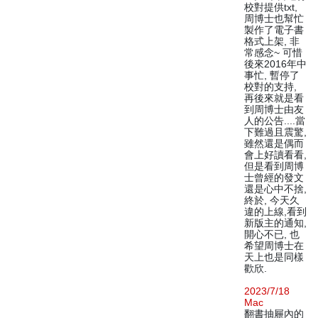
校對提供txt,
周博士也幫忙
製作了電子書
格式上架, 非
常感念~ 可惜
後來2016年中
事忙, 暫停了
校對的支持,
再後來就是看
到周博士由友
人的公告....當
下難過且震驚,
雖然還是偶而
會上好讀看看,
但是看到周博
士曾經的發文
還是心中不捨,
終於, 今天久
違的上線,看到
新版主的通知,
開心不已, 也
希望周博士在
天上也是同樣
歡欣.
2023/7/18
Mac
翻書抽屜內的