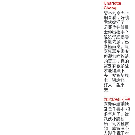
Charlotte
Chang
想不到今天上
網查看，好讀
竟然復活了，
是哪位神仙壯
士伸出援手？
還沒仔細搜尋
來龍去脈，已
喜極而泣。這
嘉惠眾多書友
但卻無啥收益
的苦工，真的
需要有很多愛
才能繼續下
去，祝福新版
主，謝謝您！
好人一生平
安！
2023/9/5 小張
喜愛好讀網站
及電子書本 很
多年月了。從
武俠小說起
始，到各種書
類，幸得有心
人製作電子本