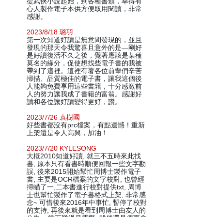
從武俠小說起始，到各種書類，幸得有
心人製作電子本供方便取用閱讀，非常
感謝。
2023/8/18 璐羽
第一次知道好讀是無意間發現的，並且
發現的那天令我驚喜且意外的是—剛好
是好讀復活不久之後，覺著應該是某種
莫名的緣分，促使想找些電子書的我被
帶到了這裡。這裡有著各位前輩們辛苦
掃描、品質極佳的電子書，讓我這個後
人能夠免費享用這些書籍，十分感激前
人的努力讓我成了書籍的富翁。感謝好
讀和各位讓好讀變得更好，讚。
2023/7/26 袁樹國
好些書都沒有prc檔案，有點遺憾！重新
上架還是令人高興，加油！
2023/7/20 KYLESONG
大概2010知道好讀, 就三不五時來此找
書, 原本只有看書時順便回報一些文字勘
誤, 後來2015開始幫忙周博士製作電子
書, 主要是OCR檔案的文字校對, 也曾經
掃瞄了一,二本書進行校對提供txt, 周博
士也幫忙製作了電子書格式上架, 非常感
念~ 可惜後來2016年中事忙, 暫停了校對
的支持, 再後來就是看到周博士由友人的