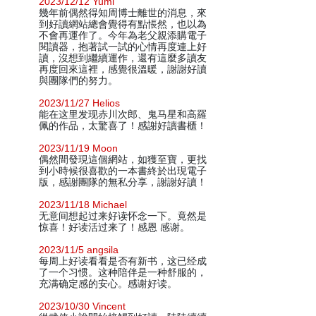
2023/12/12 Yumi
幾年前偶然得知周博士離世的消息，來
到好讀網站總會覺得有點悵然，也以為
不會再運作了。今年為老父親添購電子
閱讀器，抱著試一試的心情再度連上好
讀，沒想到繼續運作，還有這麼多讀友
再度回來這裡，感覺很溫暖，謝謝好讀
與團隊們的努力。
2023/11/27 Helios
能在这里发现赤川次郎、鬼马星和高羅
佩的作品，太驚喜了！感謝好讀書櫃！
2023/11/19 Moon
偶然間發現這個網站，如獲至寶，更找
到小時候很喜歡的一本書終於出現電子
版，感謝團隊的無私分享，謝謝好讀！
2023/11/18 Michael
无意间想起过来好读怀念一下。竟然是
惊喜！好读活过来了！感恩 感谢。
2023/11/5 angsila
每周上好读看看是否有新书，这已经成
了一个习惯。这种陪伴是一种舒服的，
充满确定感的安心。感谢好读。
2023/10/30 Vincent