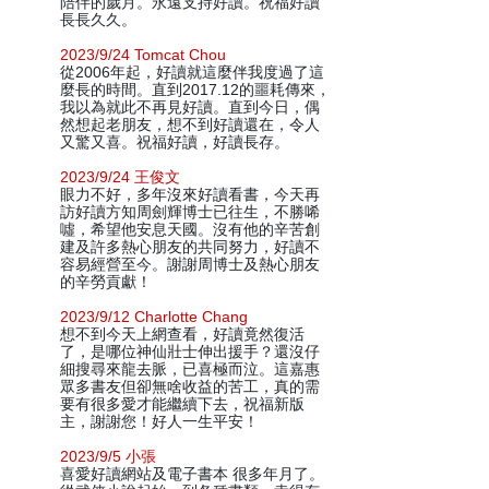
陪伴的歲月。永遠支持好讀。祝福好讀
長長久久。
2023/9/24 Tomcat Chou
從2006年起，好讀就這麼伴我度過了這
麼長的時間。直到2017.12的噩耗傳來，
我以為就此不再見好讀。直到今日，偶
然想起老朋友，想不到好讀還在，令人
又驚又喜。祝福好讀，好讀長存。
2023/9/24 王俊文
眼力不好，多年沒來好讀看書，今天再
訪好讀方知周劍輝博士已往生，不勝唏
噓，希望他安息天國。沒有他的辛苦創
建及許多熱心朋友的共同努力，好讀不
容易經營至今。謝謝周博士及熱心朋友
的辛勞貢獻！
2023/9/12 Charlotte Chang
想不到今天上網查看，好讀竟然復活
了，是哪位神仙壯士伸出援手？還沒仔
細搜尋來龍去脈，已喜極而泣。這嘉惠
眾多書友但卻無啥收益的苦工，真的需
要有很多愛才能繼續下去，祝福新版
主，謝謝您！好人一生平安！
2023/9/5 小張
喜愛好讀網站及電子書本 很多年月了。