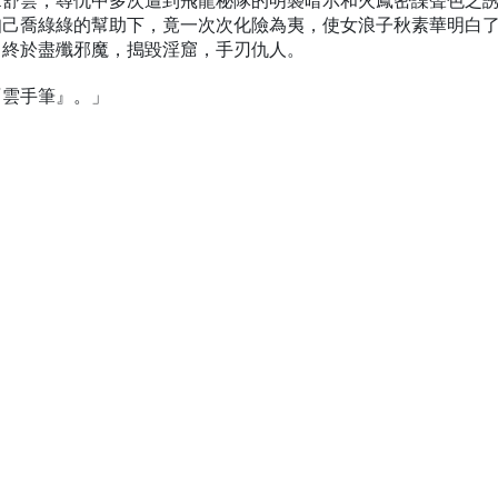
宋舒雲，尋仇中多次遭到飛龍秘隊的明襲暗示和火鳳密諜聲色之
知己喬綠綠的幫助下，竟一次次化險為夷，使女浪子秋素華明白
，終於盡殲邪魔，搗毀淫窟，手刃仇人。
『雲手筆』。」