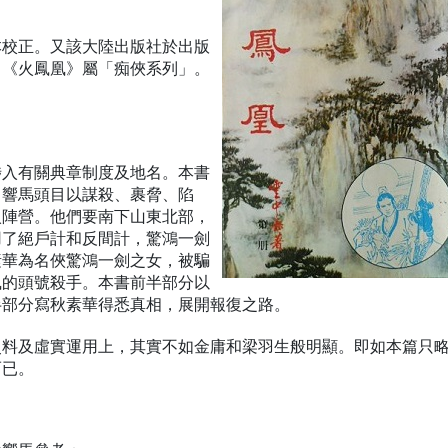
本校正。又該大陸出版社於出版
，《火鳳凰》屬「痴俠系列」。
涉入有關典章制度及地名。本書
。響馬頭目以謀殺、裹脅、陷
入陣營。他們要南下山東北部，
用了絕戶計和反間計，驚鴻一劍
素華為名俠驚鴻一劍之女，被騙
凰的頭號殺手。本書前半部分以
半部分寫秋素華得悉真相，展開報復之路。
史料及虛實運用上，其實不如金庸和梁羽生般明顯。即如本篇只
而已。