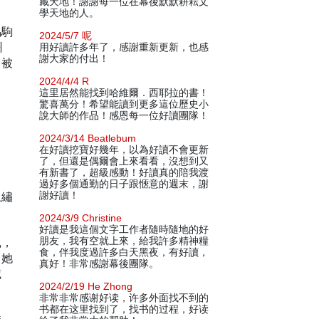
藏天地！謝謝每一位在幕後默默耕耘文
學天地的人。
馬駒
2024/5/7 呢
州
用好讀許多年了，感謝重新更新，也感
謝大家的付出！
，被
2024/4/4 R
這里居然能找到哈維爾．西耶拉的書！
驚喜萬分！希望能讀到更多這位歷史小
說大師的作品！感恩每一位好讀團隊！
2024/3/14 Beatlebum
在好讀挖寶好幾年，以為好讀不會更新
了，但還是偶爾會上來看看，沒想到又
有新書了，超級感動！好讀真的陪我渡
過好多個通勤的日子跟愜意的週末，謝
上繡
謝好讀！
2024/3/9 Christine
好讀是我這個文字工作者隨時隨地的好
鳳，
朋友，我有空就上來，給我許多精神糧
食，伴我度過許多白天黑夜，有好讀，
。她
真好！非常感謝幕後團隊。
滅
2024/2/19 He Zhong
非常非常感谢好读，许多外面找不到的
书都在这里找到了，找书的过程，好读