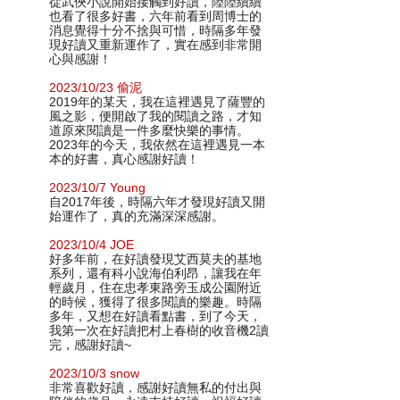
從武俠小說開始接觸到好讀，陸陸續續
也看了很多好書，六年前看到周博士的
消息覺得十分不捨與可惜，時隔多年發
現好讀又重新運作了，實在感到非常開
心與感謝！
2023/10/23 偷泥
2019年的某天，我在這裡遇見了薩豐的
風之影，便開啟了我的閱讀之路，才知
道原來閱讀是一件多麼快樂的事情。
2023年的今天，我依然在這裡遇見一本
本的好書，真心感謝好讀！
2023/10/7 Young
自2017年後，時隔六年才發現好讀又開
始運作了，真的充滿深深感謝。
2023/10/4 JOE
好多年前，在好讀發現艾西莫夫的基地
系列，還有科小說海伯利昂，讓我在年
輕歲月，住在忠孝東路旁玉成公園附近
的時候，獲得了很多閱讀的樂趣。時隔
多年，又想在好讀看點書，到了今天，
我第一次在好讀把村上春樹的收音機2讀
完，感謝好讀~
2023/10/3 snow
非常喜歡好讀，感謝好讀無私的付出與