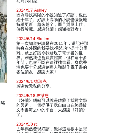
动到我泪流。
2024/9/7 Ashley
因為尋找高陽的小說知道了好讀，也已
經十年了。好讀上高陽的小說也慢慢地
持續更新，越來越全，而且質量上佳，
值得珍藏。感謝好讀！感謝校對者！
2024/6/14 Skelen
第一次知道好讀是在2011年，還記得那
時身在外國的我要找<那些年>是十分困
難，就是好讀令我發現了電子書的世
界。雖然我也會買實體書，但在這十多
年間，也會不斷在這裡找書看。身處香
港也要十分感謝創辦人和製作電子書的
各位讀友，感謝大家！
2024/6/1 德瑞克
感谢你无私的分享。
2024/5/18 布莱恩
《好讀》網站可以說是啟蒙了我對文學
略略
的興趣，一個提供了我自由自在悠遊於
文學書海之中的平台，太感謝《好讀》
了。
2024/5/8 rc
去年偶然發現好讀，覺得這裡根本是寶