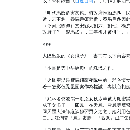
以下資料錄自《
百度百科
》，可作了解明
「明代馬政危害甚遠。時政府推動馬匹「
數，若不夠，養馬戶須賠償，養馬戶多因此
（今河北霸縣）文安縣人劉六、劉七、楊
政府呼作「響馬盜」，三年後才被弭平。
※※※
大陸出版的《女浪子》，書前有以下內容
「本書是雲中岳經典中的珠璣之作。
「火鳳密諜是響馬飛龍秘隊中的一群色情
著一隻彩色鳳凰圖案作為標誌，專以色相
「武林名俠驚鴻一劍之女秋素華被火鳳密
成了女浪子。「四鳳」在天鳳、雲鳳等魔
同天罡大法師縱酒修習男女之道，她利用
口……江湖聞『鳳』喪膽！『四鳳』成了集