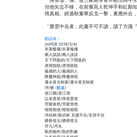
「身懷儒、佛、道三家絕學青年絕頂高手
但他矢志不移，在前輩高人乾坤手和紅顏
情真相。經過秋素華反戈一擊，裏應外合
「愛雲中岳者，此書不可不讀，讀了方識
勘誤表
：
(mPDB 2016/3/4)
衣著檻褸/衣著襤褸
兩入談談/兩人談談
天下問真的/天下間真的
虎視耽耽/虎視眈眈
義感的入/義感的人
降魔神祗/降魔神祇
遵令冒允秋家/遵令冒充秋家
沖/衝
(數處)
老江猢/老江湖
以老賣老/倚老賣老
芳蹤沓然/芳蹤杳然
惺惺相借/惺惺相惜
沖武林/衝武林 支援不住/支持不住
憐香借玉/憐香惜玉
丹九/丹丸
取的物件/取的對象