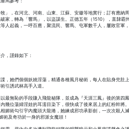
代響馬參考：
民牧」，在河北、河南、山東、江蘇、安徽等地實行；訂有應納
破家，轉為「響馬」，以盜謀生。正德五年（1510），直隸霸
虎等人起義，一呼百應，聚流民、響馬、屯軍數千人，屢敗官軍
」
簡介，謹錄如下：
女諜，她們個個妖嬈淫蕩，精通各種風月秘術，每人在貼身兜肚
媚術引誘武林高手入道。
諜以最無恥的手段賺入飛龍秘隊，並成為『天涯三鳳』後的第四
幫內幾位蕩婦淫娃的耳濡目染下，很快成了後來居上的紅粉幹將
色相媚術勾引宇內魔頭大龍捲，她練成邪功承影劍，一次次殺人
媚術及奇功於一身的邪派女魔頭！