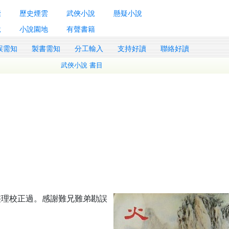
囊
歷史煙雲
武俠小說
懸疑小說
說
小說園地
有聲書籍
誤需知
製書需知
分工輸入
支持好讀
聯絡好讀
武俠小說 書目
整理校正過。感謝難兄難弟勘誤