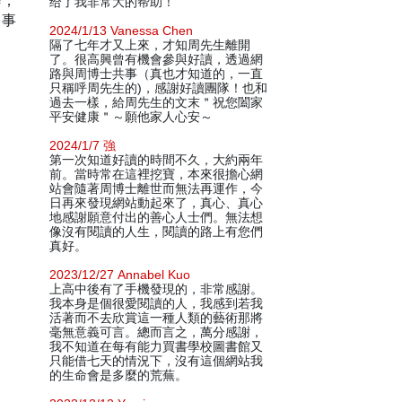
誘，
给了我非常大的帮助！
了事
2024/1/13 Vanessa Chen
隔了七年才又上來，才知周先生離開
了。很高興曾有機會參與好讀，透過網
路與周博士共事（真也才知道的，一直
只稱呼周先生的)，感謝好讀團隊！也和
過去一樣，給周先生的文末＂祝您闔家
平安健康＂～願他家人心安～
2024/1/7 強
第一次知道好讀的時間不久，大約兩年
前。當時常在這裡挖寶，本來很擔心網
站會隨著周博士離世而無法再運作，今
日再來發現網站動起來了，真心、真心
地感謝願意付出的善心人士們。無法想
像沒有閱讀的人生，閱讀的路上有您們
真好。
2023/12/27 Annabel Kuo
上高中後有了手機發現的，非常感謝。
我本身是個很愛閱讀的人，我感到若我
活著而不去欣賞這一種人類的藝術那將
毫無意義可言。總而言之，萬分感謝，
我不知道在每有能力買書學校圖書館又
只能借七天的情況下，沒有這個網站我
的生命會是多麼的荒蕪。