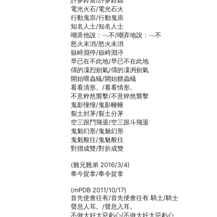
許多鈴當/許多鈴鐺
電光火石/電光石火
行動鬼崇/行動鬼祟
知名人土/知名人士
嘲弄他說：﹁不/嘲弄地說：﹁不
怒火末消/怒火未消
嶽峙淵停/嶽峙淵渟
早已在不此地/早已不在此地
儔的凜烈劍氣/儔的凜冽劍氣
開始喂蟲蟻/開始餵蟲蟻
看看清形。/看看情形。
不意粹然襲擊/不意猝然襲擊
鬼影憧憧/鬼影幢幢
裂土封茅/裂土分茅
空三跟鬥飛退/空三跟斗飛退
鬼魁幻形/鬼魅幻形
鬼魁般往/鬼魅般往
對摺成雙/對折成雙
(難兄難弟 2016/3/4)
奉今捉拿/奉令捉拿
(mPDB 2011/10/17)
首先使會往有/首先便會往有 騎土/騎士
聲息人耳。/聲息入耳。
不做大好大惡虧心/不做大奸大惡虧心