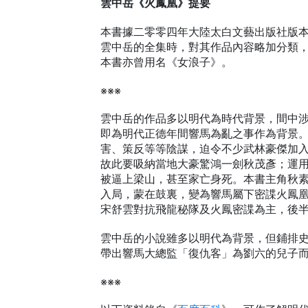
雲中岳《火鳳凰》提要
本書據二零零四年大陸太白文藝出版社版
雲中岳的全集時，對其作品內容略加分類
本書亦曾用名《女浪子》。
※※※
雲中岳的作品多以明代為時代背景，間中
即為明代正德年間響馬為亂之事作為背景
害、策反等等陰謀，迫令不少武林豪傑加
故此要吸納當地大豪驚鴻一劍秋茂彥；運
被逼上梁山，甚至家亡身死。本書主角秋
入局，蒙在鼓裏，變為響馬屬下密諜火鳳
宋舒雲對抗飛龍秘隊及火鳳密諜為主，後
雲中岳的小說雖多以明代為背景，但鋪排
帶出響馬大總監「復仇客」為劉六的兒子
※※※