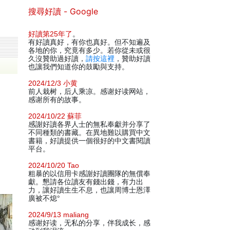
搜尋好讀 - Google
好讀第25年了
。
有好讀真好，有你也真好。但不知遍及
各地的你，究竟有多少。若你從未或很
久沒贊助過好讀，
請按這裡
，贊助好讀
也讓我們知道你的鼓勵與支持。
2024/12/3 小黄
前人栽树，后人乘凉。感谢好读网站，
感谢所有的故事。
2024/10/22 蘇菲
感謝好讀各界人士的無私奉獻并分享了
不同種類的書藏。在異地難以購買中文
書籍，好讀提供一個很好的中文書閱讀
平台。
2024/10/20 Tao
粗暴的以信用卡感謝好讀團隊的無償奉
獻。懇請各位讀友有錢出錢，有力出
力，讓好讀生生不息，也讓周博士恩澤
廣被不熄°
2024/9/13 maliang
感谢好读，无私的分享，伴我成长，感