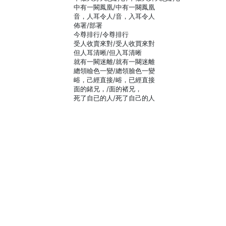
中有一闕鳳凰/中有一闋鳳凰
音，人耳令人/音，入耳令人
佈署/部署
今尊排行/令尊排行
受人收賣來對/受人收買來對
但人耳清晰/但入耳清晰
就有一闕迷離/就有一闋迷離
總領瞼色一變/總領臉色一變
峪，己經直接/峪，已經直接
面的鍺兄，/面的褚兄，
死了自已的人/死了自己的人