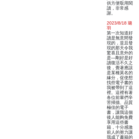
供方便取用閱
讀，非常感
謝。
2023/8/18 璐
羽
第一次知道好
讀是無意間發
現的，並且發
現的那天令我
驚喜且意外的
是—剛好是好
讀復活不久之
後，覺著應該
是某種莫名的
緣分，促使想
找些電子書的
我被帶到了這
裡。這裡有著
各位前輩們辛
苦掃描、品質
極佳的電子
書，讓我這個
後人能夠免費
享用這些書
籍，十分感激
前人的努力讓
我成了書籍的