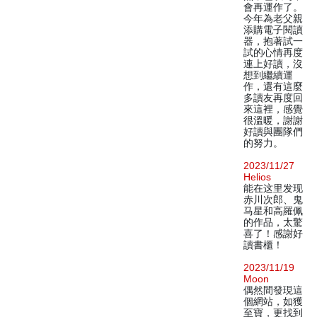
會再運作了。
今年為老父親
添購電子閱讀
器，抱著試一
試的心情再度
連上好讀，沒
想到繼續運
作，還有這麼
多讀友再度回
來這裡，感覺
很溫暖，謝謝
好讀與團隊們
的努力。
2023/11/27
Helios
能在这里发现
赤川次郎、鬼
马星和高羅佩
的作品，太驚
喜了！感謝好
讀書櫃！
2023/11/19
Moon
偶然間發現這
個網站，如獲
至寶，更找到