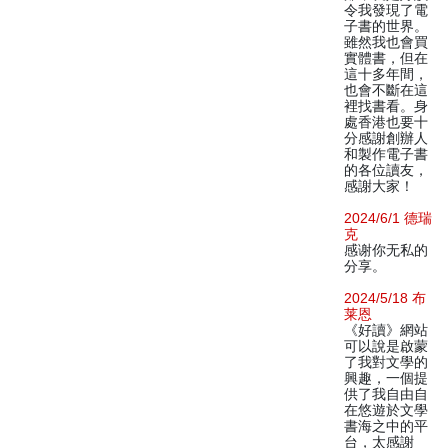
令我發現了電
子書的世界。
雖然我也會買
實體書，但在
這十多年間，
也會不斷在這
裡找書看。身
處香港也要十
分感謝創辦人
和製作電子書
的各位讀友，
感謝大家！
2024/6/1 德瑞
克
感谢你无私的
分享。
2024/5/18 布
莱恩
《好讀》網站
可以說是啟蒙
了我對文學的
興趣，一個提
供了我自由自
在悠遊於文學
書海之中的平
台，太感謝