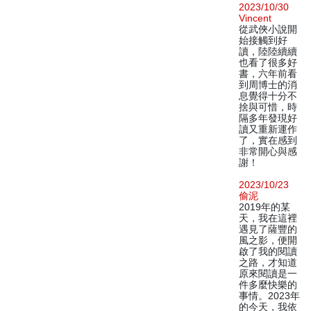
2023/10/30
Vincent
從武俠小說開
始接觸到好
讀，陸陸續續
也看了很多好
書，六年前看
到周博士的消
息覺得十分不
捨與可惜，時
隔多年發現好
讀又重新運作
了，實在感到
非常開心與感
謝！
2023/10/23
偷泥
2019年的某
天，我在這裡
遇見了薩豐的
風之影，便開
啟了我的閱讀
之路，才知道
原來閱讀是一
件多麼快樂的
事情。2023年
的今天，我依