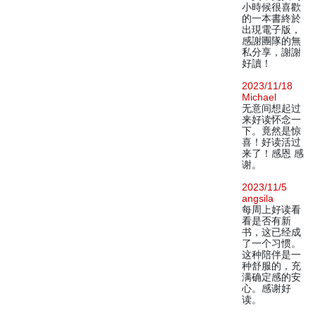
小時候很喜歡
的一本書終於
出現電子版，
感謝團隊的無
私分享，謝謝
好讀！
2023/11/18
Michael
无意间想起过
来好读怀念一
下。竟然是惊
喜！好读活过
来了！感恩 感
谢。
2023/11/5
angsila
每周上好读看
看是否有新
书，这已经成
了一个习惯。
这种陪伴是一
种舒服的，充
满确定感的安
心。感谢好
读。