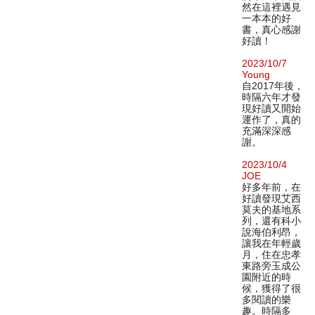
然在這裡遇見
一本本的好
書，真心感謝
好讀！
2023/10/7
Young
自2017年後，
時隔六年才發
現好讀又開始
運作了，真的
充滿深深感
謝。
2023/10/4
JOE
好多年前，在
好讀發現艾西
莫夫的基地系
列，還有科小
說海伯利昂，
讓我在年輕歲
月，住在忠孝
東路旁玉成公
園附近的時
候，獲得了很
多閱讀的樂
趣。時隔多