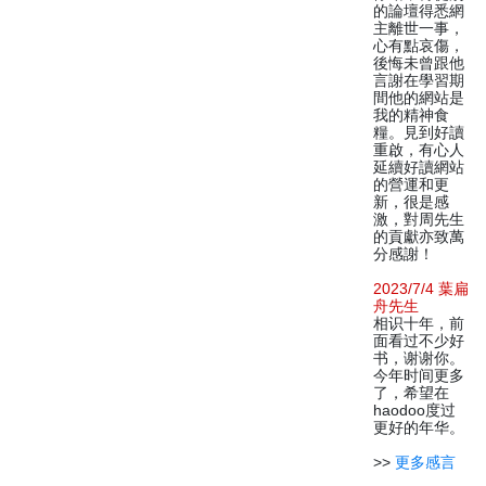
的論壇得悉網
主離世一事，
心有點哀傷，
後悔未曾跟他
言謝在學習期
間他的網站是
我的精神食
糧。見到好讀
重啟，有心人
延續好讀網站
的營運和更
新，很是感
激，對周先生
的貢獻亦致萬
分感謝！
2023/7/4 葉扁
舟先生
相识十年，前
面看过不少好
书，谢谢你。
今年时间更多
了，希望在
haodoo度过
更好的年华。
>>
更多感言