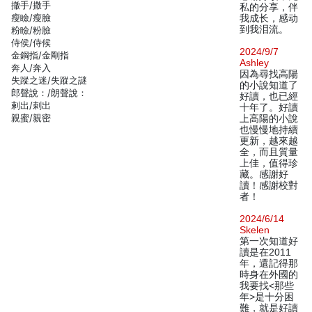
撤手/撒手
私的分享，伴
瘦瞼/瘦臉
我成长，感动
到我泪流。
粉瞼/粉臉
侍侯/侍候
2024/9/7
金鋼指/金剛指
Ashley
奔人/奔入
因為尋找高陽
失蹤之迷/失蹤之謎
的小說知道了
郎聲說：/朗聲說：
好讀，也已經
剌出/刺出
十年了。好讀
親蜜/親密
上高陽的小說
也慢慢地持續
更新，越來越
全，而且質量
上佳，值得珍
藏。感謝好
讀！感謝校對
者！
2024/6/14
Skelen
第一次知道好
讀是在2011
年，還記得那
時身在外國的
我要找<那些
年>是十分困
難，就是好讀