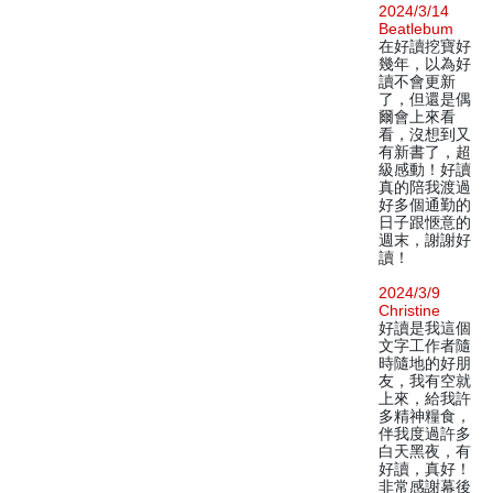
2024/3/14
Beatlebum
在好讀挖寶好
幾年，以為好
讀不會更新
了，但還是偶
爾會上來看
看，沒想到又
有新書了，超
級感動！好讀
真的陪我渡過
好多個通勤的
日子跟愜意的
週末，謝謝好
讀！
2024/3/9
Christine
好讀是我這個
文字工作者隨
時隨地的好朋
友，我有空就
上來，給我許
多精神糧食，
伴我度過許多
白天黑夜，有
好讀，真好！
非常感謝幕後