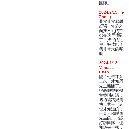
團隊。
2024/2/19 He
Zhong
非常非常感谢
好读，许多外
面找不到的书
都在这里找到
了，找书的过
程，好读给了
我非常大的帮
助！
2024/1/13
Vanessa
Chen
隔了七年才又
上來，才知周
先生離開了。
很高興曾有機
會參與好讀，
透過網路與周
博士共事（真
也才知道的，
一直只稱呼周
先生的)，感謝
好讀團隊！也
和過去一樣，