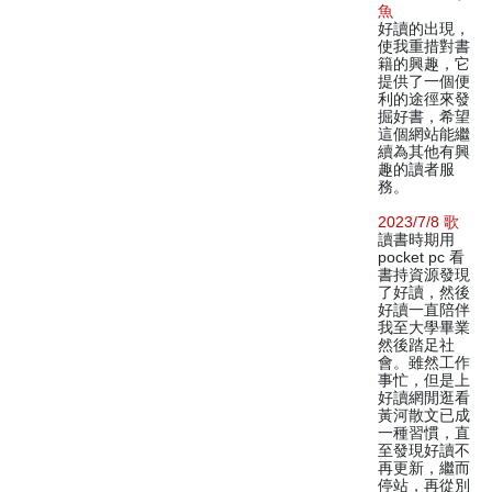
魚
好讀的出現，
使我重措對書
籍的興趣，它
提供了一個便
利的途徑來發
掘好書，希望
這個網站能繼
續為其他有興
趣的讀者服
務。
2023/7/8 歌
讀書時期用
pocket pc 看
書持資源發現
了好讀，然後
好讀一直陪伴
我至大學畢業
然後踏足社
會。雖然工作
事忙，但是上
好讀網閒逛看
黃河散文已成
一種習慣，直
至發現好讀不
再更新，繼而
停站，再從別