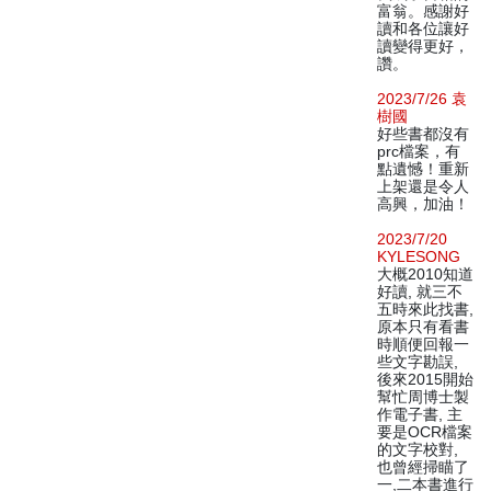
富翁。感謝好
讀和各位讓好
讀變得更好，
讚。
2023/7/26 袁
樹國
好些書都沒有
prc檔案，有
點遺憾！重新
上架還是令人
高興，加油！
2023/7/20
KYLESONG
大概2010知道
好讀, 就三不
五時來此找書,
原本只有看書
時順便回報一
些文字勘誤,
後來2015開始
幫忙周博士製
作電子書, 主
要是OCR檔案
的文字校對,
也曾經掃瞄了
一,二本書進行