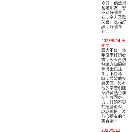
今日，偶然想
起老朋友，想
不到好讀還
在，令人又驚
又喜。祝福好
讀，好讀長
存。
2023/9/24 王
俊文
眼力不好，多
年沒來好讀看
書，今天再訪
好讀方知周劍
輝博士已往
生，不勝唏
噓，希望他安
息天國。沒有
他的辛苦創建
及許多熱心朋
友的共同努
力，好讀不容
易經營至今。
謝謝周博士及
熱心朋友的辛
勞貢獻！
2023/9/12