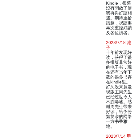
Kindle，很舊
沒有開啟了使
我再與好讀相
遇。期待重拾
讀趣，祝讀趣
再次重臨好讀
及各位讀者。
2023/7/18 池
子
十年前发现好
读，获得了很
多排版非常好
的电子书，现
在还有当年下
载的很多书存
在kindle里。
好久没来竟发
现版主周先生
已经过世令人
不胜唏嘘。感
谢周先生带来
好读，给予纷
繁复杂的网络
一方书香雅
地。
2023/7/14 甲