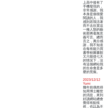
上高中後有了
手機發現的，
非常感謝。我
本身是個很愛
閱讀的人，我
感到若我活著
而不去欣賞這
一種人類的藝
術那將毫無意
義可言。總而
言之，萬分感
謝，我不知道
在每有能力買
書學校圖書館
又只能借七天
的情況下，沒
有這個網站我
的生命會是多
麼的荒蕪。
2023/12/12
Yumi
幾年前偶然得
知周博士離世
的消息，來到
好讀網站總會
覺得有點悵
然，也以為不