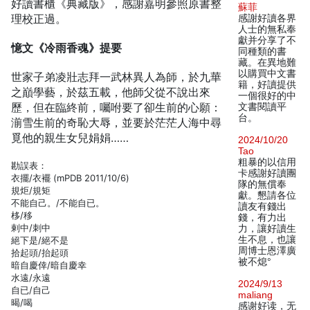
好讀書櫃《典藏版》，感謝嘉明參照原書整
蘇菲
理校正過。
感謝好讀各界
人士的無私奉
獻并分享了不
憶文《冷雨香魂》提要
同種類的書
藏。在異地難
以購買中文書
世家子弟凌壯志拜一武林異人為師，於九華
籍，好讀提供
之巔學藝，於茲五載，他師父從不說出來
一個很好的中
歷，但在臨終前，囑咐要了卻生前的心願：
文書閱讀平
台。
湔雪生前的奇恥大辱，並要於茫茫人海中尋
覓他的親生女兒娟娟……
2024/10/20
Tao
粗暴的以信用
勘誤表：
卡感謝好讀團
衣擺/衣襬 (mPDB 2011/10/6)
隊的無償奉
規炬/規矩
獻。懇請各位
不能自己。/不能自已。
讀友有錢出
栘/移
錢，有力出
剌中/刺中
力，讓好讀生
生不息，也讓
絕下是/絕不是
周博士恩澤廣
拾起頭/抬起頭
被不熄°
暗自慶倖/暗自慶幸
水遠/永遠
2024/9/13
自已/自己
maliang
暍/喝
感谢好读，无