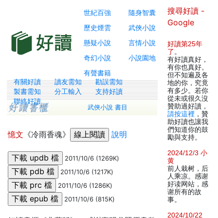
搜尋好讀 -
世紀百強
隨身智囊
Google
歷史煙雲
武俠小說
懸疑小說
言情小說
好讀第25年
了
。
奇幻小說
小說園地
有好讀真好，
有你也真好。
有聲書籍
但不知遍及各
有關好讀
讀友需知
勘誤需知
地的你，究竟
有多少。若你
製書需知
分工輸入
支持好讀
從未或很久沒
聯絡好讀
贊助過好讀，
武俠小說 書目
請按這裡
，贊
助好讀也讓我
們知道你的鼓
憶文
《冷雨香魂》
說明
勵與支持。
2024/12/3 小
2011/10/6 (1269K)
黄
前人栽树，后
2011/10/6 (1217K)
人乘凉。感谢
好读网站，感
2011/10/6 (1286K)
谢所有的故
2011/10/6 (815K)
事。
2024/10/22