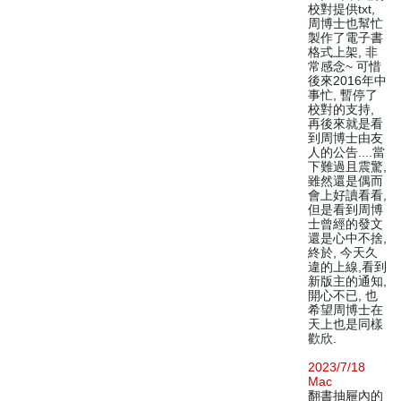
校對提供txt,
周博士也幫忙
製作了電子書
格式上架, 非
常感念~ 可惜
後來2016年中
事忙, 暫停了
校對的支持,
再後來就是看
到周博士由友
人的公告....當
下難過且震驚,
雖然還是偶而
會上好讀看看,
但是看到周博
士曾經的發文
還是心中不捨,
終於, 今天久
違的上線,看到
新版主的通知,
開心不已, 也
希望周博士在
天上也是同樣
歡欣.
2023/7/18
Mac
翻書抽屜內的