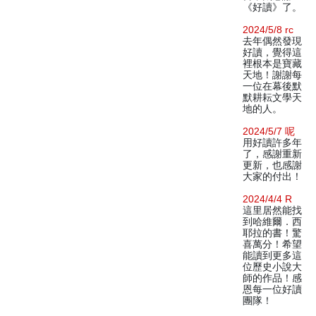
《好讀》了。
2024/5/8 rc
去年偶然發現
好讀，覺得這
裡根本是寶藏
天地！謝謝每
一位在幕後默
默耕耘文學天
地的人。
2024/5/7 呢
用好讀許多年
了，感謝重新
更新，也感謝
大家的付出！
2024/4/4 R
這里居然能找
到哈維爾．西
耶拉的書！驚
喜萬分！希望
能讀到更多這
位歷史小說大
師的作品！感
恩每一位好讀
團隊！