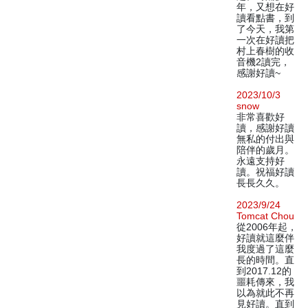
年，又想在好
讀看點書，到
了今天，我第
一次在好讀把
村上春樹的收
音機2讀完，
感謝好讀~
2023/10/3
snow
非常喜歡好
讀，感謝好讀
無私的付出與
陪伴的歲月。
永遠支持好
讀。祝福好讀
長長久久。
2023/9/24
Tomcat Chou
從2006年起，
好讀就這麼伴
我度過了這麼
長的時間。直
到2017.12的
噩耗傳來，我
以為就此不再
見好讀。直到