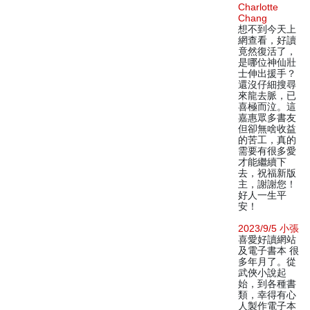
Charlotte
Chang
想不到今天上
網查看，好讀
竟然復活了，
是哪位神仙壯
士伸出援手？
還沒仔細搜尋
來龍去脈，已
喜極而泣。這
嘉惠眾多書友
但卻無啥收益
的苦工，真的
需要有很多愛
才能繼續下
去，祝福新版
主，謝謝您！
好人一生平
安！
2023/9/5 小張
喜愛好讀網站
及電子書本 很
多年月了。從
武俠小說起
始，到各種書
類，幸得有心
人製作電子本