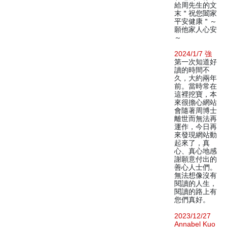
給周先生的文
末＂祝您闔家
平安健康＂～
願他家人心安
～
2024/1/7 強
第一次知道好
讀的時間不
久，大約兩年
前。當時常在
這裡挖寶，本
來很擔心網站
會隨著周博士
離世而無法再
運作，今日再
來發現網站動
起來了，真
心、真心地感
謝願意付出的
善心人士們。
無法想像沒有
閱讀的人生，
閱讀的路上有
您們真好。
2023/12/27
Annabel Kuo