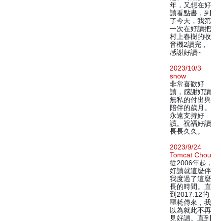
年，又想在好
讀看點書，到
了今天，我第
一次在好讀把
村上春樹的收
音機2讀完，
感謝好讀~
2023/10/3
snow
非常喜歡好
讀，感謝好讀
無私的付出與
陪伴的歲月。
永遠支持好
讀。祝福好讀
長長久久。
2023/9/24
Tomcat Chou
從2006年起，
好讀就這麼伴
我度過了這麼
長的時間。直
到2017.12的
噩耗傳來，我
以為就此不再
見好讀。直到