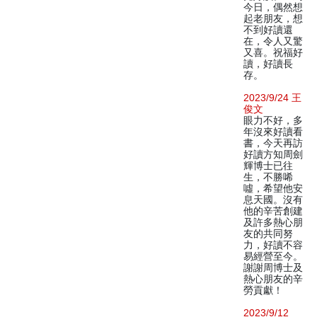
今日，偶然想
起老朋友，想
不到好讀還
在，令人又驚
又喜。祝福好
讀，好讀長
存。
2023/9/24 王
俊文
眼力不好，多
年沒來好讀看
書，今天再訪
好讀方知周劍
輝博士已往
生，不勝唏
噓，希望他安
息天國。沒有
他的辛苦創建
及許多熱心朋
友的共同努
力，好讀不容
易經營至今。
謝謝周博士及
熱心朋友的辛
勞貢獻！
2023/9/12