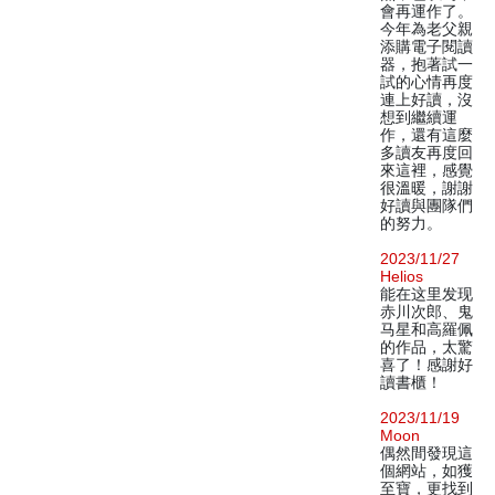
會再運作了。
今年為老父親
添購電子閱讀
器，抱著試一
試的心情再度
連上好讀，沒
想到繼續運
作，還有這麼
多讀友再度回
來這裡，感覺
很溫暖，謝謝
好讀與團隊們
的努力。
2023/11/27
Helios
能在这里发现
赤川次郎、鬼
马星和高羅佩
的作品，太驚
喜了！感謝好
讀書櫃！
2023/11/19
Moon
偶然間發現這
個網站，如獲
至寶，更找到