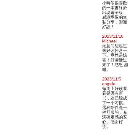
小時候很喜歡
的一本書終於
出現電子版，
感謝團隊的無
私分享，謝謝
好讀！
2023/11/18
Michael
无意间想起过
来好读怀念一
下。竟然是惊
喜！好读活过
来了！感恩 感
谢。
2023/11/5
angsila
每周上好读看
看是否有新
书，这已经成
了一个习惯。
这种陪伴是一
种舒服的，充
满确定感的安
心。感谢好
读。