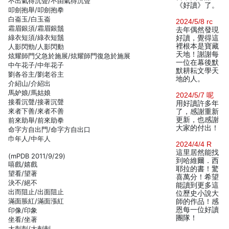
不出氣得沉聲/不由氣得沉聲
《好讀》了。
叩劍抱舉/叩劍抱拳
白崙玉/白玉崙
2024/5/8 rc
霜眉銀須/霜眉銀鬚
去年偶然發現
綠衣短須/綠衣短鬚
好讀，覺得這
裡根本是寶藏
人影閃勁/人影閃動
天地！謝謝每
炫耀師門父急於施展/炫耀師門復急於施展
一位在幕後默
中午花子/中年花子
默耕耘文學天
劉各谷主/劉老谷主
地的人。
介紹山/介紹出
馬妒娘/馬姑娘
2024/5/7 呢
接看沉聲/接著沉聲
用好讀許多年
來者下善/來者不善
了，感謝重新
更新，也感謝
前來助舉/前來助拳
大家的付出！
命字方自出門/命字方自出口
巾年人/中年人
2024/4/4 R
這里居然能找
(mPDB 2011/9/29)
到哈維爾．西
嘻戲/嬉戲
耶拉的書！驚
望看/望著
喜萬分！希望
決不/絕不
能讀到更多這
出而阻止/出面阻止
位歷史小說大
滿面脹紅/滿面漲紅
師的作品！感
恩每一位好讀
印像/印象
團隊！
坐看/坐著
大刺刺/大剌剌