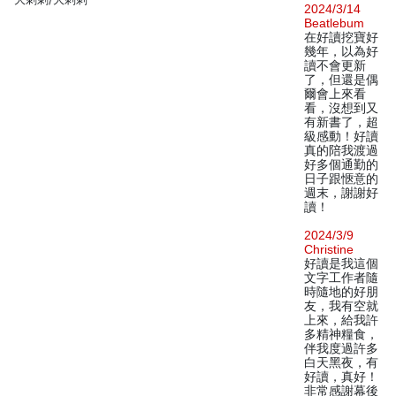
2024/3/14
Beatlebum
在好讀挖寶好
幾年，以為好
讀不會更新
了，但還是偶
爾會上來看
看，沒想到又
有新書了，超
級感動！好讀
真的陪我渡過
好多個通勤的
日子跟愜意的
週末，謝謝好
讀！
2024/3/9
Christine
好讀是我這個
文字工作者隨
時隨地的好朋
友，我有空就
上來，給我許
多精神糧食，
伴我度過許多
白天黑夜，有
好讀，真好！
非常感謝幕後