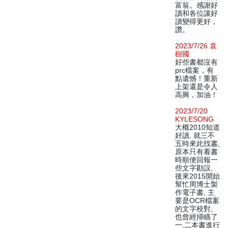
富翁。感謝好
讀和各位讓好
讀變得更好，
讚。
2023/7/26 袁
樹國
好些書都沒有
prc檔案，有
點遺憾！重新
上架還是令人
高興，加油！
2023/7/20
KYLESONG
大概2010知道
好讀, 就三不
五時來此找書,
原本只有看書
時順便回報一
些文字勘誤,
後來2015開始
幫忙周博士製
作電子書, 主
要是OCR檔案
的文字校對,
也曾經掃瞄了
一,二本書進行