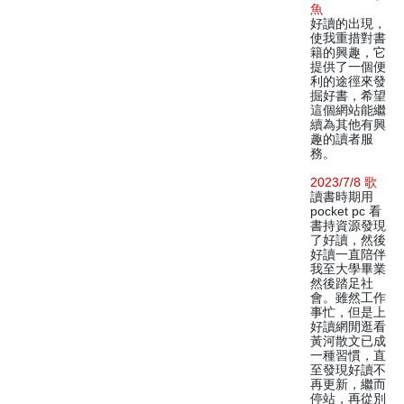
魚
好讀的出現，
使我重措對書
籍的興趣，它
提供了一個便
利的途徑來發
掘好書，希望
這個網站能繼
續為其他有興
趣的讀者服
務。
2023/7/8 歌
讀書時期用
pocket pc 看
書持資源發現
了好讀，然後
好讀一直陪伴
我至大學畢業
然後踏足社
會。雖然工作
事忙，但是上
好讀網閒逛看
黃河散文已成
一種習慣，直
至發現好讀不
再更新，繼而
停站，再從別