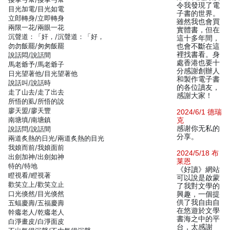
令我發現了電
目光加電/目光如電
子書的世界。
立郎轉身/立即轉身
雖然我也會買
兩限一花/兩眼一花
實體書，但在
沉聲道：「奸，/沉聲道：「好，
這十多年間，
勿勿飯罷/匆匆飯罷
也會不斷在這
裡找書看。身
說話悶/說話間
處香港也要十
馬老爺予/馬老爺子
分感謝創辦人
日光望著他/目光望著他
和製作電子書
說話叫/說話時
的各位讀友，
走了山去/走了出去
感謝大家！
所悟的虱/所悟的說
廖天盟/廖天豐
2024/6/1 德瑞
南塘填/南塘鎮
克
感谢你无私的
說話問/說話間
分享。
兩道炙熱的日光/兩道炙熱的目光
我娘而前/我娘面前
2024/5/18 布
出劍加神/出劍如神
莱恩
特的/特地
《好讀》網站
瞪視看/瞪視著
可以說是啟蒙
歡笑立上/歡笑立止
了我對文學的
口光倏然/目光倏然
興趣，一個提
供了我自由自
五蝠慶壽/五福慶壽
在悠遊於文學
幹癟老人/乾癟老人
書海之中的平
白淨畫皮/白淨面皮
台，太感謝