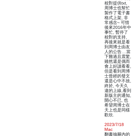
校對提供txt,
周博士也幫忙
製作了電子書
格式上架, 非
常感念~ 可惜
後來2016年中
事忙, 暫停了
校對的支持,
再後來就是看
到周博士由友
人的公告....當
下難過且震驚,
雖然還是偶而
會上好讀看看,
但是看到周博
士曾經的發文
還是心中不捨,
終於, 今天久
違的上線,看到
新版主的通知,
開心不已, 也
希望周博士在
天上也是同樣
歡欣.
2023/7/18
Mac
翻書抽屜內的