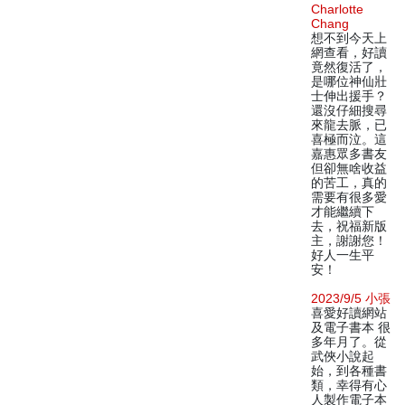
Charlotte
Chang
想不到今天上
網查看，好讀
竟然復活了，
是哪位神仙壯
士伸出援手？
還沒仔細搜尋
來龍去脈，已
喜極而泣。這
嘉惠眾多書友
但卻無啥收益
的苦工，真的
需要有很多愛
才能繼續下
去，祝福新版
主，謝謝您！
好人一生平
安！
2023/9/5 小張
喜愛好讀網站
及電子書本 很
多年月了。從
武俠小說起
始，到各種書
類，幸得有心
人製作電子本