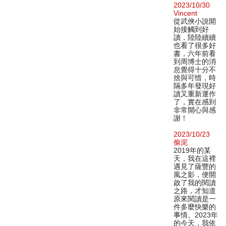
2023/10/30
Vincent
從武俠小說開
始接觸到好
讀，陸陸續續
也看了很多好
書，六年前看
到周博士的消
息覺得十分不
捨與可惜，時
隔多年發現好
讀又重新運作
了，實在感到
非常開心與感
謝！
2023/10/23
偷泥
2019年的某
天，我在這裡
遇見了薩豐的
風之影，便開
啟了我的閱讀
之路，才知道
原來閱讀是一
件多麼快樂的
事情。2023年
的今天，我依