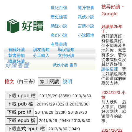
搜尋好讀 -
世紀百強
隨身智囊
Google
歷史煙雲
武俠小說
懸疑小說
言情小說
好讀第25年
了
。
奇幻小說
小說園地
有好讀真好，
有你也真好。
有聲書籍
但不知遍及各
有關好讀
讀友需知
勘誤需知
地的你，究竟
有多少。若你
製書需知
分工輸入
支持好讀
從未或很久沒
聯絡好讀
贊助過好讀，
武俠小說 書目
請按這裡
，贊
助好讀也讓我
們知道你的鼓
憶文
《白玉崙》
說明
勵與支持。
2024/12/3 小
2011/9/29 (335K) 2013/8/30
黄
前人栽树，后
2011/9/29 (322K) 2013/8/30
人乘凉。感谢
好读网站，感
2011/9/29 (320K) 2013/8/30
谢所有的故
2011/9/29 (194K) 2013/8/30
事。
2013/8/30 (194K)
2024/10/22