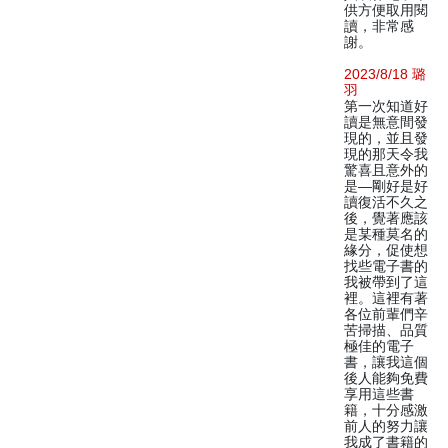
供方便取用閱
讀，非常感
謝。
2023/8/18 璐
羽
第一次知道好
讀是無意間發
現的，並且發
現的那天令我
驚喜且意外的
是—剛好是好
讀復活不久之
後，覺著應該
是某種莫名的
緣分，促使想
找些電子書的
我被帶到了這
裡。這裡有著
各位前輩們辛
苦掃描、品質
極佳的電子
書，讓我這個
後人能夠免費
享用這些書
籍，十分感激
前人的努力讓
我成了書籍的