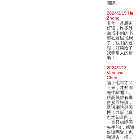
團隊。
2024/2/19 He
Zhong
非常非常感谢
好读，许多外
面找不到的书
都在这里找到
了，找书的过
程，好读给了
我非常大的帮
助！
2024/1/13
Vanessa
Chen
隔了七年才又
上來，才知周
先生離開了。
很高興曾有機
會參與好讀，
透過網路與周
博士共事（真
也才知道的，
一直只稱呼周
先生的)，感謝
好讀團隊！也
和過去一樣，