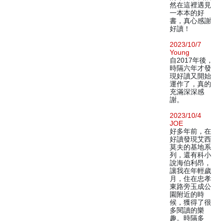
然在這裡遇見
一本本的好
書，真心感謝
好讀！
2023/10/7
Young
自2017年後，
時隔六年才發
現好讀又開始
運作了，真的
充滿深深感
謝。
2023/10/4
JOE
好多年前，在
好讀發現艾西
莫夫的基地系
列，還有科小
說海伯利昂，
讓我在年輕歲
月，住在忠孝
東路旁玉成公
園附近的時
候，獲得了很
多閱讀的樂
趣。時隔多