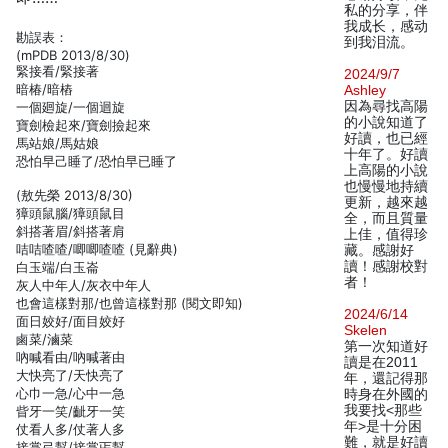
私的分享，伴
我成长，感动
勘誤表：
到我泪流。
(mPDB 2013/8/30)
緊接看/緊接著
2024/9/7
暗椿/暗樁
Ashley
因為尋找高陽
一個廻旋/一個迴旋
的小說知道了
寶劍檢起來/寶劍撿起來
好讀，也已經
馬站娘/馬姑娘
十年了。好讀
恐怕早己睡了/恐怕早已睡了
上高陽的小說
也慢慢地持續
(敖先榮 2013/8/30)
更新，越來越
獐頭鼠腦/獐頭鼠目
全，而且質量
斜搭著眉/斜搭著肩
上佳，值得珍
咭咭喳喳/唧唧喳喳 (見辭典)
藏。感謝好
讀！感謝校對
白玉端/白玉崙
者！
灰人中年人/灰衣中年人
也會這樣對那/也曾這樣對那 (閱文即知)
2024/6/14
面日姣好/面目姣好
Skelen
鹵菜/滷菜
第一次知道好
吶喊看由/吶喊著由
讀是在2011
大快亮了/天快亮了
年，還記得那
心巾一急/心中一急
時身在外國的
我要找<那些
眥牙一笑/齜牙一笑
年>是十分困
仗看人多/仗著人多
難，就是好讀
接掌弓幫/接掌丐幫