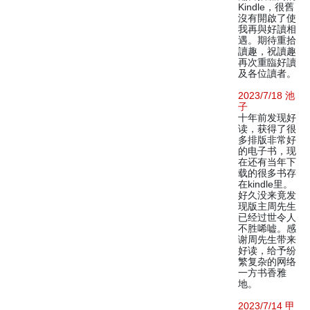
Kindle，很舊
沒有開啟了使
我再與好讀相
遇。期待重拾
讀趣，祝讀趣
再次重臨好讀
及各位讀者。
2023/7/18 池
子
十年前发现好
读，获得了很
多排版非常好
的电子书，现
在还有当年下
载的很多书存
在kindle里。
好久没来竟发
现版主周先生
已经过世令人
不胜唏嘘。感
谢周先生带来
好读，给予纷
繁复杂的网络
一方书香雅
地。
2023/7/14 甲