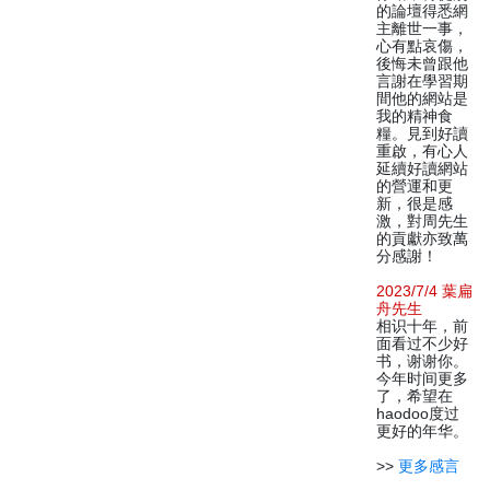
的論壇得悉網
主離世一事，
心有點哀傷，
後悔未曾跟他
言謝在學習期
間他的網站是
我的精神食
糧。見到好讀
重啟，有心人
延續好讀網站
的營運和更
新，很是感
激，對周先生
的貢獻亦致萬
分感謝！
2023/7/4 葉扁
舟先生
相识十年，前
面看过不少好
书，谢谢你。
今年时间更多
了，希望在
haodoo度过
更好的年华。
>>
更多感言