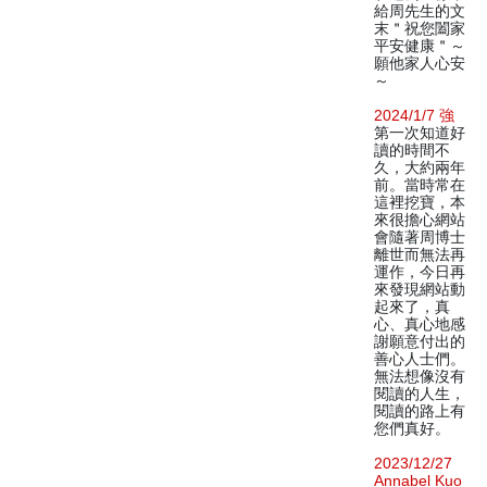
給周先生的文
末＂祝您闔家
平安健康＂～
願他家人心安
～
2024/1/7 強
第一次知道好
讀的時間不
久，大約兩年
前。當時常在
這裡挖寶，本
來很擔心網站
會隨著周博士
離世而無法再
運作，今日再
來發現網站動
起來了，真
心、真心地感
謝願意付出的
善心人士們。
無法想像沒有
閱讀的人生，
閱讀的路上有
您們真好。
2023/12/27
Annabel Kuo