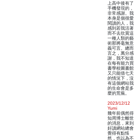
上高中後有了
手機發現的，
非常感謝。我
本身是個很愛
閱讀的人，我
感到若我活著
而不去欣賞這
一種人類的藝
術那將毫無意
義可言。總而
言之，萬分感
謝，我不知道
在每有能力買
書學校圖書館
又只能借七天
的情況下，沒
有這個網站我
的生命會是多
麼的荒蕪。
2023/12/12
Yumi
幾年前偶然得
知周博士離世
的消息，來到
好讀網站總會
覺得有點悵
然，也以為不