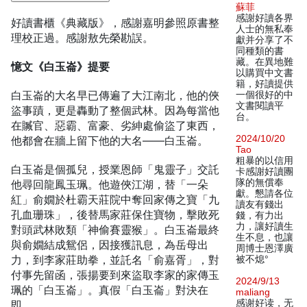
蘇菲
感謝好讀各界
好讀書櫃《典藏版》，感謝嘉明參照原書整
人士的無私奉
理校正過。感謝敖先榮勘誤。
獻并分享了不
同種類的書
藏。在異地難
憶文《白玉崙》提要
以購買中文書
籍，好讀提供
白玉崙的大名早已傳遍了大江南北，他的俠
一個很好的中
文書閱讀平
盜事蹟，更是轟動了整個武林。因為每當他
台。
在贓官、惡霸、富豪、劣紳處偷盜了東西，
2024/10/20
他都會在牆上留下他的大名——白玉崙。
Tao
粗暴的以信用
白玉崙是個孤兒，授業恩師「鬼靈子」交託
卡感謝好讀團
隊的無償奉
他尋回龍鳳玉珮。他遊俠江湖，替「一朵
獻。懇請各位
紅」俞嫺於杜霸天莊院中奪回家傳之寶「九
讀友有錢出
孔血珊珠」，後替馬家莊保住寶物，擊敗死
錢，有力出
力，讓好讀生
對頭武林敗類「神偷賽靈猴」。白玉崙最終
生不息，也讓
與俞嫺結成鴛侶，因接獲訊息，為岳母出
周博士恩澤廣
力，到李家莊助拳，並託名「俞嘉胥」，對
被不熄°
付事先留函，張揚要到來盜取李家的家傳玉
2024/9/13
珮的「白玉崙」。真假「白玉崙」對決在
maliang
感谢好读，无
即……