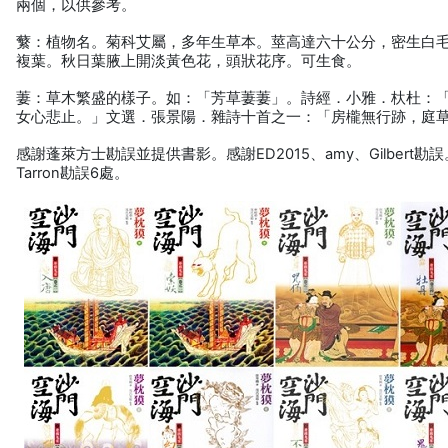
兩個，以供參考。
蘩：植物名。菊科艾屬，多年生草本。莖高達六十公分，密生白
複葉。秋日葉腋上開淡黃色花，頭狀花序。可生食。
萋：草木繁盛的樣子。如：「芳草萋萋」。詩經．小雅．杕杜：
女心悲止。」文選．張景陽．雜詩十首之一：「房櫳無行跡，庭
感謝蓬萊方士勘誤並提供書影。感謝ED2015、amy、Gilbert勘
Tarron勘誤6處。