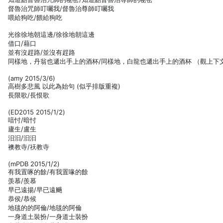
督魯治咒師叮囑我/督魯治尊師叮囑我
喂給狗吃/餵給狗吃
光徐徐地朝這邊/徐徐地朝這邊
借口/藉口
並有沒趕路/並沒有趕路
同樣地，丹翁也遞出手上的酒杯/同樣地，白龍也遞出手上的酒杯 （觀上下
(amy 2015/3/6)
高樹多悲風 以此為始句 (似乎排版重複)
長限歌/長恨歌
(ED2015 2015/1/2)
喑忖/暗忖
廬生/盧生
汨汩/汩汩
襖教寺/祆教寺
(mPDB 2015/1/2)
有我置啄的餘/有我置喙的餘
羡慕/羨慕
早已遠揚/早已遠颺
恭侯/恭候
地毯的的阿倫/地毯的阿倫
一身道土裝扮/一身道士裝扮