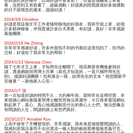
在好讀挖寶好幾年，以為好讀不會更新了，但還是偶爾會上來看
看，沒想到又有新書了，超級感動！好讀真的陪我渡過好多個通勤
的日子跟愜意的週末，謝謝好讀！
2024/3/9 Christine
好讀是我這個文字工作者隨時隨地的好朋友，我有空就上來，給我
許多精神糧食，伴我度過許多白天黑夜，有好讀，真好！非常感謝
幕後團隊。
2024/2/19 He Zhong
非常非常感谢好读，许多外面找不到的书都在这里找到了，找书的
过程，好读给了我非常大的帮助！
2024/1/13 Vanessa Chen
隔了七年才又上來，才知周先生離開了。很高興曾有機會參與好
讀，透過網路與周博士共事（真也才知道的，一直只稱呼周先生
的)，感謝好讀團隊！也和過去一樣，給周先生的文末＂祝您闔家平
安健康＂～願他家人心安～
2024/1/7 強
第一次知道好讀的時間不久，大約兩年前。當時常在這裡挖寶，本
來很擔心網站會隨著周博士離世而無法再運作，今日再來發現網站
動起來了，真心、真心地感謝願意付出的善心人士們。無法想像沒
有閱讀的人生，閱讀的路上有您們真好。
2023/12/27 Annabel Kuo
上高中後有了手機發現的，非常感謝。我本身是個很愛閱讀的人，
我感到若我活著而不去欣賞這一種人類的藝術那將毫無意義可言。