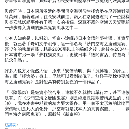
宗皇帝即將駕崩！輝煌壯麗的長安全城籠罩在一股詭譎的妖異氛
與此同時，日本國所派遣的學問僧空海與儒生橘逸勢在歷經海難
除萬難，順著運河，往長安城前進。兩人在洛陽邂逅到了一位謎
與長安城妖貓事件有了第一次的接觸。深藏不露的空海與天資聰
一步步捲入唐國的妖異鬼宴風暴之中……
少有人知的是，以科幻、怪奇小說崛起日本文壇的夢枕獏，其實早在
後，就已著手奇幻文學創作，這一部名為『沙門空海之唐國鬼宴
經17年的執筆連載，耗盡2600張以上的稿紙之後，終於在2004
日本書市另一場「夢枕獏旋風」，更被日本「德間書店」特選為「
紀念作品」。
許多人也方才恍然大悟，原來「安倍晴明」與「源博雅」的原型
海」跟「橘逸勢」身上，早就可以看到端倪了。無怪乎夢枕獏要
海之唐國鬼宴》是對他具有特別意義的一部作品了。
『《陰陽師》是短篇小說合集，連載不久就推出單行本，甚至連
沒有。而《沙門空海之唐國鬼宴》則是經過長期艱苦構思生的，
師》，我在本書中耗費的精力要大得多。用一個不太形象的比喻
安倍晴明是凡人的化身，那空海就是我本人的真實寫照。』－－
門空海之唐國鬼宴》，原載於《新京報》
勘誤表
：