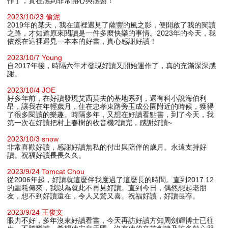
作了，實在感到非常開心與感謝！
2023/10/23 偷泥
2019年的某天，我在這裡遇見了薩豐的風之影，便開啟了我的閱讀
之路，才知道原來閱讀是一件多麼快樂的事情。2023年的今天，我
依然在這裡遇見一本本的好書，真心感謝好讀！
2023/10/7 Young
自2017年後，時隔六年才發現好讀又開始運作了，真的充滿深深感
謝。
2023/10/4 JOE
好多年前，在好讀發現艾西莫夫的基地系列，還有科小說海伯利
昂，讓我在年輕歲月，住在忠孝東路旁玉成公園附近的時候，獲得
了很多閱讀的樂趣。時隔多年，又想在好讀看點書，到了今天，我
第一次在好讀把村上春樹的收音機2讀完，感謝好讀~
2023/10/3 snow
非常喜歡好讀，感謝好讀無私的付出與陪伴的歲月。永遠支持好
讀。祝福好讀長長久久。
2023/9/24 Tomcat Chou
從2006年起，好讀就這麼伴我度過了這麼長的時間。直到2017.12
的噩耗傳來，我以為就此不再見好讀。直到今日，偶然想起老朋
友，想不到好讀還在，令人又驚又喜。祝福好讀，好讀長存。
2023/9/24 王俊文
眼力不好，多年沒來好讀看書，今天再訪好讀方知周劍輝博士已往