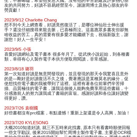
生，不勝唏噓，希望他安息天國。沒有他的辛苦創建及許多熱心朋
友的共同努力，好讀不容易經營至今。謝謝周博士及熱心朋友的辛
勞貢獻！
2023/9/12 Charlotte Chang
想不到今天上網查看，好讀竟然復活了，是哪位神仙壯士伸出援
手？還沒仔細搜尋來龍去脈，已喜極而泣。這嘉惠眾多書友但卻無
啥收益的苦工，真的需要有很多愛才能繼續下去，祝福新版主，謝
謝您！好人一生平安！
2023/9/5 小張
喜愛好讀網站及電子書本 很多年月了。從武俠小說起始，到各種書
類，幸得有心人製作電子本供方便取用閱讀，非常感謝。
2023/8/18 璐羽
第一次知道好讀是無意間發現的，並且發現的那天令我驚喜且意外
的是—剛好是好讀復活不久之後，覺著應該是某種莫名的緣分，促
使想找些電子書的我被帶到了這裡。這裡有著各位前輩們辛苦掃
描、品質極佳的電子書，讓我這個後人能夠免費享用這些書籍，十
分感激前人的努力讓我成了書籍的富翁。感謝好讀和各位讓好讀變
得更好，讚。
2023/7/26 袁樹國
好些書都沒有prc檔案，有點遺憾！重新上架還是令人高興，加油！
2023/7/20 KYLESONG
大概2010知道好讀, 就三不五時來此找書, 原本只有看書時順便回報
一些文字勘誤, 後來2015開始幫忙周博士製作電子書, 主要是OCR檔