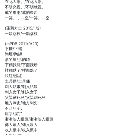
在此人浴。/在此入浴。
不明究裡。/不明就裡。
成的東兩/成的東西
一笑。，﹁空/一笑。﹁空
(蓬萊方士 2015/1/2)
一穎荔枝/一顆荔枝
(mPDB 2011/9/23)
下擺/下襬
陶壇/陶罈
形的壇/形的罈
下麵我所/下面我所
裡麵點了/裡面點了
脹紅/漲紅
土兵俑/士兵俑
刺人姑娘/刺入姑娘
剌入女子/刺入女子
父親剌死兒/父親刺死兒
地方剌史/地方刺史
不巳/不已
屋字/屋宇
漸漸映人眼簾/漸漸映入眼簾
傳人眾人/傳入眾人
收人懷中/收入懷中