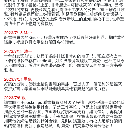
案的文字校對, 也曾經掃瞄了一,二本書進行校對提供txt, 周博士也幫
忙製作了電子書格式上架, 非常感念~ 可惜後來2016年中事忙, 暫停
了校對的支持, 再後來就是看到周博士由友人的公告....當下難過且震
驚, 雖然還是偶而會上好讀看看, 但是看到周博士曾經的發文還是心
中不捨, 終於, 今天久違的上線,看到新版主的通知, 開心不已, 也希望
周博士在天上也是同樣歡欣.
2023/7/18 Mac
翻書抽屜內的Kindle，很舊沒有開啟了使我再與好讀相遇。期待重拾
讀趣，祝讀趣再次重臨好讀及各位讀者。
2023/7/18 池子
十年前发现好读，获得了很多排版非常好的电子书，现在还有当年
下载的很多书存在kindle里。好久没来竟发现版主周先生已经过世令
人不胜唏嘘。感谢周先生带来好读，给予纷繁复杂的网络一方书香
雅地。
2023/7/14 甲魚
好讀的出現，使我重措對書籍的興趣，它提供了一個便利的途徑來
發掘好書，希望這個網站能繼續為其他有興趣的讀者服務。
2023/7/8 歌
讀書時期用pocket pc 看書持資源發現了好讀，然後好讀一直陪伴我
至大學畢業然後踏足社會。雖然工作事忙，但是上好讀網閒逛看黃
河散文已成一種習慣，直至發現好讀不再更新，繼而停站，再從別
的論壇得悉網主離世一事，心有點哀傷，後悔未曾跟他言謝在學習
期間他的網站是我的精神食糧。見到好讀重啟，有心人延續好讀網
站的營運和更新，很是感激，對周先生的貢獻亦致萬分感謝！