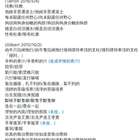
(Tarron 2016/5/6)
祅教/祆教
他維非普通道士/他絕非普通道士
每未顯露任何野心/尚未顯露任何野心
狗頭與狗身份離的狗群/狗頭與狗身分離的狗群
雖是白頭頂灑水/雖是自頭頂灑水
性有杜康/唯有杜康
(Gilbert 2015/10/2)
由牛只拉縴拖行/由牛隻拉縴拖行撞倒撐持車頂的支柱/撞到撐持車頂的支柱
「撞到」）
辛料的香汁/辛香料的汁
(改成辛辣的香汁)
陪罪/賠罪
劉只能/劉雲樵只能
只打哆嗦/直打哆嗦
紮在腦後，扎不到的/紮在腦後，紮不到的
清靜的菩薩境界/清淨的菩薩境界
出生貧賤/出身貧賤
斷根手斷隻腳/斷隻手斷隻腳
迭在一起/疊在一起
理智的內面/理智的那面
(未改。)
京兆尹道王實/京兆尹道王李實
手掌攏罩/手掌籠罩
(未改。)
蓄胡/蓄鬍
你真的魯治尊師/你知道督魯治尊師
知道點督魯治咒師的秘密/知道點督魯治尊師的秘密