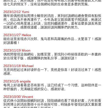
總而言之，萬分感謝，我不知道在每有能力買書學校圖書館又只能
借七天的情況下，沒有這個網站我的生命會是多麼的荒蕪。
2023/12/12 Yumi
幾年前偶然得知周博士離世的消息，來到好讀網站總會覺得有點悵
然，也以為不會再運作了。今年為老父親添購電子閱讀器，抱著試
一試的心情再度連上好讀，沒想到繼續運作，還有這麼多讀友再度
回來這裡，感覺很溫暖，謝謝好讀與團隊們的努力。
2023/11/27 Helios
能在这里发现赤川次郎、鬼马星和高羅佩的作品，太驚喜了！感謝
好讀書櫃！
2023/11/19 Moon
偶然間發現這個網站，如獲至寶，更找到小時候很喜歡的一本書終
於出現電子版，感謝團隊的無私分享，謝謝好讀！
2023/11/18 Michael
无意间想起过来好读怀念一下。竟然是惊喜！好读活过来了！感恩
感谢。
2023/11/5 angsila
每周上好读看看是否有新书，这已经成了一个习惯。这种陪伴是一
种舒服的，充满确定感的安心。感谢好读。
2023/10/30 Vincent
從武俠小說開始接觸到好讀，陸陸續續也看了很多好書，六年前看
到周博士的消息覺得十分不捨與可惜，時隔多年發現好讀又重新運