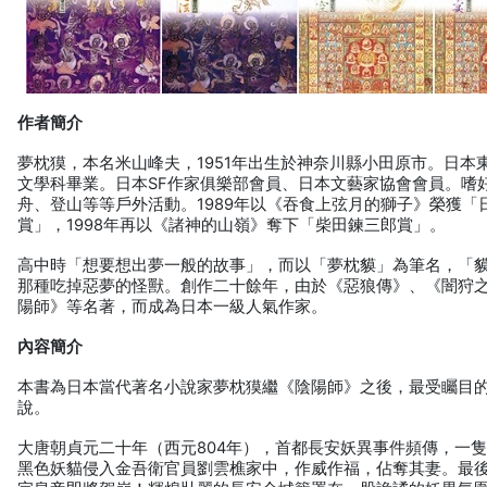
作者簡介
夢枕獏，本名米山峰夫，1951年出生於神奈川縣小田原市。日本
文學科畢業。日本SF作家俱樂部會員、日本文藝家協會會員。嗜
舟、登山等等戶外活動。1989年以《吞食上弦月的獅子》榮獲「日
賞」，1998年再以《諸神的山嶺》奪下「柴田鍊三郎賞」。
高中時「想要想出夢一般的故事」，而以「夢枕貘」為筆名，「
那種吃掉惡夢的怪獸。創作二十餘年，由於《惡狼傳》、《闇狩
陽師》等名著，而成為日本一級人氣作家。
內容簡介
本書為日本當代著名小說家夢枕獏繼《陰陽師》之後，最受矚目
說。
大唐朝貞元二十年（西元804年），首都長安妖異事件頻傳，一
黑色妖貓侵入金吾衛官員劉雲樵家中，作威作福，佔奪其妻。最