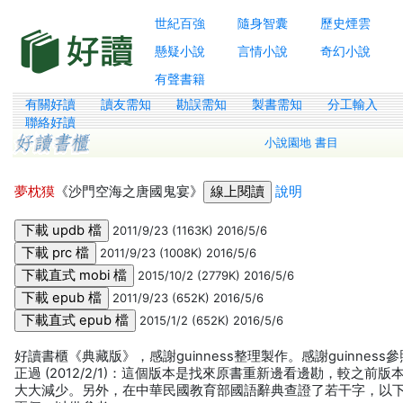
世紀百強
隨身智囊
歷史煙雲
懸疑小說
言情小說
奇幻小說
有聲書籍
有關好讀
讀友需知
勘誤需知
製書需知
分工輸入
聯絡好讀
小說園地 書目
夢枕獏
《沙門空海之唐國鬼宴》
說明
2011/9/23 (1163K) 2016/5/6
2011/9/23 (1008K) 2016/5/6
2015/10/2 (2779K) 2016/5/6
2011/9/23 (652K) 2016/5/6
2015/1/2 (652K) 2016/5/6
好讀書櫃《典藏版》，感謝guinness整理製作。感謝guinness
正過 (2012/2/1)：這個版本是找來原書重新邊看邊勘，較之前
大大減少。另外，在中華民國教育部國語辭典查證了若干字，以