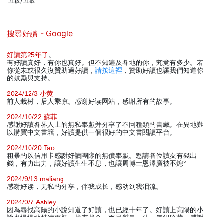
五榖/五穀
搜尋好讀 - Google
好讀第25年了
。
有好讀真好，有你也真好。但不知遍及各地的你，究竟有多少。若
你從未或很久沒贊助過好讀，
請按這裡
，贊助好讀也讓我們知道你
的鼓勵與支持。
2024/12/3 小黄
前人栽树，后人乘凉。感谢好读网站，感谢所有的故事。
2024/10/22 蘇菲
感謝好讀各界人士的無私奉獻并分享了不同種類的書藏。在異地難
以購買中文書籍，好讀提供一個很好的中文書閱讀平台。
2024/10/20 Tao
粗暴的以信用卡感謝好讀團隊的無償奉獻。懇請各位讀友有錢出
錢，有力出力，讓好讀生生不息，也讓周博士恩澤廣被不熄°
2024/9/13 maliang
感谢好读，无私的分享，伴我成长，感动到我泪流。
2024/9/7 Ashley
因為尋找高陽的小說知道了好讀，也已經十年了。好讀上高陽的小