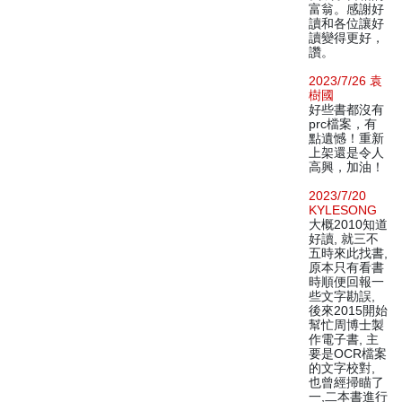
富翁。感謝好
讀和各位讓好
讀變得更好，
讚。
2023/7/26 袁
樹國
好些書都沒有
prc檔案，有
點遺憾！重新
上架還是令人
高興，加油！
2023/7/20
KYLESONG
大概2010知道
好讀, 就三不
五時來此找書,
原本只有看書
時順便回報一
些文字勘誤,
後來2015開始
幫忙周博士製
作電子書, 主
要是OCR檔案
的文字校對,
也曾經掃瞄了
一,二本書進行