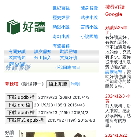
搜尋好讀 -
世紀百強
隨身智囊
Google
歷史煙雲
武俠小說
懸疑小說
言情小說
好讀第25年
了
。
奇幻小說
小說園地
有好讀真好，
有你也真好。
有聲書籍
但不知遍及各
有關好讀
讀友需知
勘誤需知
地的你，究竟
有多少。若你
製書需知
分工輸入
支持好讀
從未或很久沒
聯絡好讀
贊助過好讀，
小說園地 書目
請按這裡
，贊
助好讀也讓我
們知道你的鼓
夢枕獏
《陰陽師一》
說明
勵與支持。
2024/12/3 小
2011/9/23 (208K) 2015/4/3
黄
2011/9/23 (185K) 2015/4/3
前人栽树，后
人乘凉。感谢
2011/9/23 (119K) 2015/4/3
好读网站，感
2015/1/2 (119K) 2015/4/3
谢所有的故
事。
好讀
2024/10/22