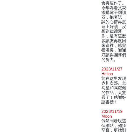
會再運作了。
今年為老父親
添購電子閱讀
器，抱著試一
試的心情再度
連上好讀，沒
想到繼續運
作，還有這麼
多讀友再度回
來這裡，感覺
很溫暖，謝謝
好讀與團隊們
的努力。
2023/11/27
Helios
能在这里发现
赤川次郎、鬼
马星和高羅佩
的作品，太驚
喜了！感謝好
讀書櫃！
2023/11/19
Moon
偶然間發現這
個網站，如獲
至寶，更找到