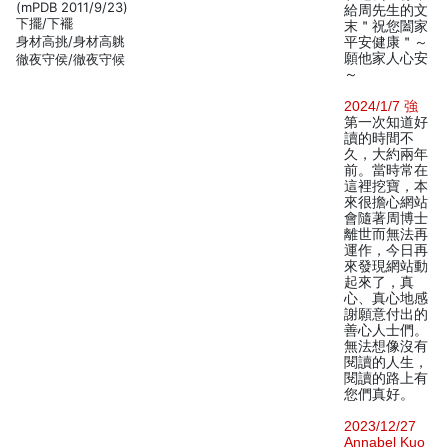
(mPDB 2011/9/23)
給周先生的文
下擺/下襬
末＂祝您闔家
身材高挑/身材高䠷
平安健康＂～
願他家人心安
徹夜守侯/徹夜守候
～
2024/1/7 強
第一次知道好
讀的時間不
久，大約兩年
前。當時常在
這裡挖寶，本
來很擔心網站
會隨著周博士
離世而無法再
運作，今日再
來發現網站動
起來了，真
心、真心地感
謝願意付出的
善心人士們。
無法想像沒有
閱讀的人生，
閱讀的路上有
您們真好。
2023/12/27
Annabel Kuo