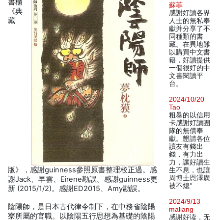
書櫃
蘇菲
《典
感謝好讀各界
藏
人士的無私奉
獻并分享了不
同種類的書
藏。在異地難
以購買中文書
籍，好讀提供
一個很好的中
文書閱讀平
台。
2024/10/20
Tao
粗暴的以信用
卡感謝好讀團
隊的無償奉
獻。懇請各位
讀友有錢出
錢，有力出
力，讓好讀生
版》，感謝guinness參照原書整理校正過。感
生不息，也讓
周博士恩澤廣
謝Jack、早雲、Eirene勘誤。感謝guinness更
被不熄°
新 (2015/1/2)。感謝ED2015、Amy勘誤。
2024/9/13
陰陽師，是日本古代律令制下，在中務省陰陽
maliang
寮所屬的官職。以陰陽五行思想為基礎的陰陽
感谢好读，无