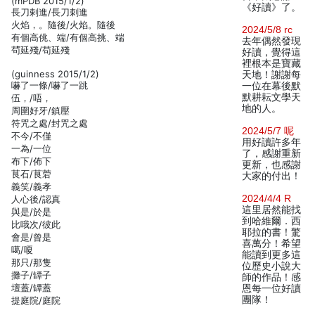
(mPDB 2015/1/2)
《好讀》了。
長刀剌進/長刀刺進
火焰，。隨後/火焰。隨後
2024/5/8 rc
有個高佻、端/有個高挑、端
去年偶然發現
茍延殘/苟延殘
好讀，覺得這
裡根本是寶藏
(guinness 2015/1/2)
天地！謝謝每
嚇了一條/嚇了一跳
一位在幕後默
默耕耘文學天
伍，/唔，
地的人。
周圍好牙/鎮壓
符咒之處/封咒之處
2024/5/7 呢
不今/不僅
用好讀許多年
一為/一位
了，感謝重新
布下/佈下
更新，也感謝
茛石/茛菪
大家的付出！
義笑/義孝
2024/4/4 R
人心後/認真
這里居然能找
與是/於是
到哈維爾．西
比哦次/彼此
耶拉的書！驚
會是/曾是
喜萬分！希望
噶/嗄
能讀到更多這
那只/那隻
位歷史小說大
攤子/罈子
師的作品！感
壇蓋/罈蓋
恩每一位好讀
團隊！
提庭院/庭院