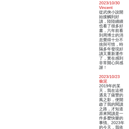
2023/10/30
Vincent
從武俠小說開
始接觸到好
讀，陸陸續續
也看了很多好
書，六年前看
到周博士的消
息覺得十分不
捨與可惜，時
隔多年發現好
讀又重新運作
了，實在感到
非常開心與感
謝！
2023/10/23
偷泥
2019年的某
天，我在這裡
遇見了薩豐的
風之影，便開
啟了我的閱讀
之路，才知道
原來閱讀是一
件多麼快樂的
事情。2023年
的今天，我依