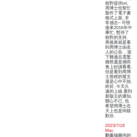
校對提供txt,
周博士也幫忙
製作了電子書
格式上架, 非
常感念~ 可惜
後來2016年中
事忙, 暫停了
校對的支持,
再後來就是看
到周博士由友
人的公告....當
下難過且震驚,
雖然還是偶而
會上好讀看看,
但是看到周博
士曾經的發文
還是心中不捨,
終於, 今天久
違的上線,看到
新版主的通知,
開心不已, 也
希望周博士在
天上也是同樣
歡欣.
2023/7/18
Mac
翻書抽屜內的