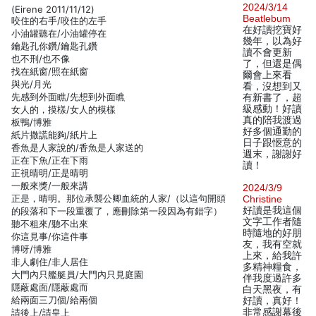
2024/3/14
(Eirene 2011/11/12)
Beatlebum
咬住的右手/咬住的左手
在好讀挖寶好
小油罐聽在/小油罐停在
幾年，以為好
鑰匙孔你鑽/鑰匙孔鑽
讀不會更新
也不刑/也不像
了，但還是偶
找在紙窗/照在紙窗
爾會上來看
與光/月光
看，沒想到又
先感到外面瞧/先想到外面瞧
有新書了，超
級感動！好讀
女人的，摸樣/女人的模樣
真的陪我渡過
板鴨/博雅
好多個通勤的
紙片撒謊能夠/紙片上
日子跟愜意的
香魚是人家說的/香魚是人家送的
週末，謝謝好
正在下魚/正在下雨
讀！
正視晴明/正是晴明
一般來獎/一般來講
2024/3/9
正是，晴明。那位承襲公卿血統的人家/（以這句開頭
Christine
好讀是我這個
的段落和下一段重覆了，應刪除第一段因為有錯字）
文字工作者隨
聽不粗來/聽不出來
時隨地的好朋
你這見事/你這件事
友，我有空就
博呀/博雅
上來，給我許
非人劇住/非人居住
多精神糧食，
大門內只艦艇員/大門內只見庭園
伴我度過許多
隱蔽處面/隱蔽處而
白天黑夜，有
給兩面三刀個/給兩個
好讀，真好！
非常感謝幕後
請後上/請皇上