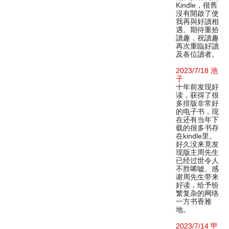
Kindle，很舊
沒有開啟了使
我再與好讀相
遇。期待重拾
讀趣，祝讀趣
再次重臨好讀
及各位讀者。
2023/7/18 池
子
十年前发现好
读，获得了很
多排版非常好
的电子书，现
在还有当年下
载的很多书存
在kindle里。
好久没来竟发
现版主周先生
已经过世令人
不胜唏嘘。感
谢周先生带来
好读，给予纷
繁复杂的网络
一方书香雅
地。
2023/7/14 甲