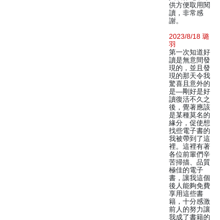
供方便取用閱
讀，非常感
謝。
2023/8/18 璐
羽
第一次知道好
讀是無意間發
現的，並且發
現的那天令我
驚喜且意外的
是—剛好是好
讀復活不久之
後，覺著應該
是某種莫名的
緣分，促使想
找些電子書的
我被帶到了這
裡。這裡有著
各位前輩們辛
苦掃描、品質
極佳的電子
書，讓我這個
後人能夠免費
享用這些書
籍，十分感激
前人的努力讓
我成了書籍的