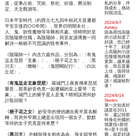
道，從事占術、咒術、祭祀、祈禱、曆法制
私的分享，伴
我成长，感动
定、天文觀測等。
到我泪流。
日本平安時代（約西元七九四年桓武天皇遷都
2024/9/7
平安京後四○○年間），世界仍明闇未分，
Ashley
人、鬼、妖怪魔物等等雜相共處。倍晴明於皇
因為尋找高陽
的小說知道了
宮陰陽寮任職，為陰陽師，與至友源博雅一同
好讀，也已經
解決一樁樁不可思議的怪奇事件。
十年了。好讀
上高陽的小說
《陰陽師一》內含六篇作品，分別為：〈有鬼
也慢慢地持續
盜走琵琶「玄象」〉、〈梔子花之女〉、〈黑
更新，越來越
川主〉、〈蟾蜍〉、〈鬼戀闕紀行〉、〈白比
全，而且質量
上佳，值得珍
丘尼〉。
藏。感謝好
讀！感謝校對
〈有鬼盜走玄象琵琶〉
羅城門上夜夜傳來琵琶
者！
樂音，那美妙音色竟一如遭竊的皇上愛琴「玄
象」。城門上的樂手是人是鬼？晴明該用何妙
2024/6/14
計取回呢？
Skelen
第一次知道好
讀是在2011
〈梔子花之女〉
妙安寺的僧侶總在夜半莫名醒
年，還記得那
轉，而房外窄廊上總是出現同一個女子。默默
時身在外國的
等待的女子究竟是何來歷？
我要找<那些
年>是十分困
〈黑川主〉
忠輔與孫女相依為命。孫女卻突然
難，就是好讀