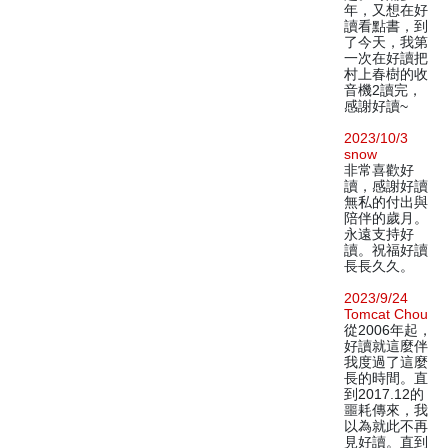
年，又想在好
讀看點書，到
了今天，我第
一次在好讀把
村上春樹的收
音機2讀完，
感謝好讀~
2023/10/3
snow
非常喜歡好
讀，感謝好讀
無私的付出與
陪伴的歲月。
永遠支持好
讀。祝福好讀
長長久久。
2023/9/24
Tomcat Chou
從2006年起，
好讀就這麼伴
我度過了這麼
長的時間。直
到2017.12的
噩耗傳來，我
以為就此不再
見好讀。直到