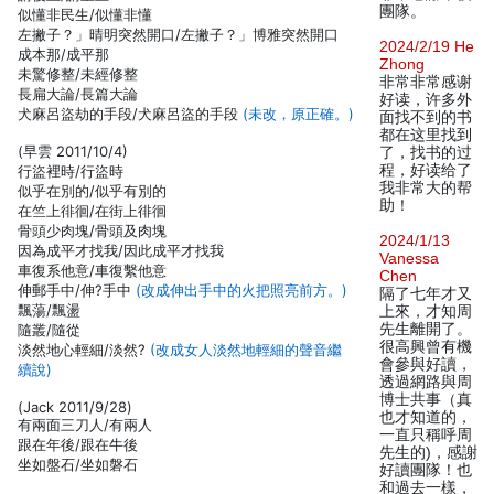
團隊。
似懂非民生/似懂非懂
左撇子？」晴明突然開口/左撇子？」博雅突然開口
2024/2/19 He
成本那/成平那
Zhong
未驚修整/未經修整
非常非常感谢
長扁大論/長篇大論
好读，许多外
犬麻呂盜劫的手段/犬麻呂盜的手段
(未改，原正確。)
面找不到的书
都在这里找到
(早雲 2011/10/4)
了，找书的过
程，好读给了
行盜裡時/行盜時
我非常大的帮
似乎在別的/似乎有別的
助！
在竺上徘徊/在街上徘徊
骨頭少肉塊/骨頭及肉塊
2024/1/13
因為成平才找我/因此成平才找我
Vanessa
車復系他意/車復繫他意
Chen
伸郵手中/伸?手中
(改成伸出手中的火把照亮前方。)
隔了七年才又
飄蕩/飄盪
上來，才知周
先生離開了。
隨叢/隨從
很高興曾有機
淡然地心輕細/淡然?
(改成女人淡然地輕細的聲音繼
會參與好讀，
續說)
透過網路與周
博士共事（真
(Jack 2011/9/28)
也才知道的，
有兩面三刀人/有兩人
一直只稱呼周
跟在年後/跟在牛後
先生的)，感謝
坐如盤石/坐如磐石
好讀團隊！也
和過去一樣，