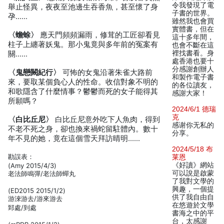
令我發現了電
舉止怪異，夜夜至池邊生吞香魚，甚至懷了身
子書的世界。
孕……
雖然我也會買
實體書，但在
〈蟾蜍〉
應天門頻頻漏雨，修茸的工匠卻看見
這十多年間，
柱子上纏著妖鬼。那小鬼竟與多年前的冤案有
也會不斷在這
裡找書看。身
關……
處香港也要十
分感謝創辦人
〈鬼戀闕紀行〉
可怖的女鬼沿著朱雀大路前
和製作電子書
來，要取某個負心人的性命。收信對象不明的
的各位讀友，
和歌隱含了什麼情事？鬱鬱而死的女子能得其
感謝大家！
所願嗎？
2024/6/1 德瑞
克
〈白比丘尼〉
白比丘尼意外吃下人魚肉，得到
感谢你无私的
不老不死之身，卻也換來禍蛇留駐體內。數十
分享。
年不見的她，竟在這個雪天拜訪晴明……
2024/5/18 布
勘誤表：
莱恩
《好讀》網站
(Amy 2015/4/3)
可以說是啟蒙
老法師鳴彈/老法師蟬丸
了我對文學的
興趣，一個提
(ED2015 2015/1/2)
供了我自由自
游淶游去/游來游去
在悠遊於文學
郅處/到處
書海之中的平
台，太感謝