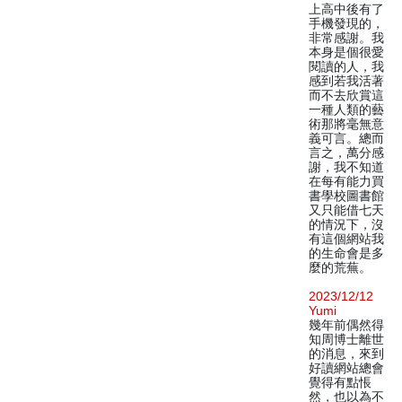
上高中後有了
手機發現的，
非常感謝。我
本身是個很愛
閱讀的人，我
感到若我活著
而不去欣賞這
一種人類的藝
術那將毫無意
義可言。總而
言之，萬分感
謝，我不知道
在每有能力買
書學校圖書館
又只能借七天
的情況下，沒
有這個網站我
的生命會是多
麼的荒蕪。
2023/12/12
Yumi
幾年前偶然得
知周博士離世
的消息，來到
好讀網站總會
覺得有點悵
然，也以為不