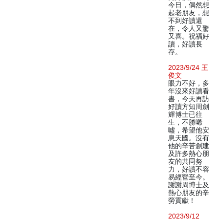
今日，偶然想
起老朋友，想
不到好讀還
在，令人又驚
又喜。祝福好
讀，好讀長
存。
2023/9/24 王
俊文
眼力不好，多
年沒來好讀看
書，今天再訪
好讀方知周劍
輝博士已往
生，不勝唏
噓，希望他安
息天國。沒有
他的辛苦創建
及許多熱心朋
友的共同努
力，好讀不容
易經營至今。
謝謝周博士及
熱心朋友的辛
勞貢獻！
2023/9/12