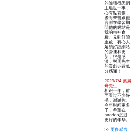
的論壇得悉網
主離世一事，
心有點哀傷，
後悔未曾跟他
言謝在學習期
間他的網站是
我的精神食
糧。見到好讀
重啟，有心人
延續好讀網站
的營運和更
新，很是感
激，對周先生
的貢獻亦致萬
分感謝！
2023/7/4 葉扁
舟先生
相识十年，前
面看过不少好
书，谢谢你。
今年时间更多
了，希望在
haodoo度过
更好的年华。
>>
更多感言