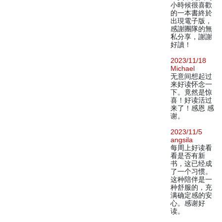
小時候很喜歡
的一本書終於
出現電子版，
感謝團隊的無
私分享，謝謝
好讀！
2023/11/18
Michael
无意间想起过
来好读怀念一
下。竟然是惊
喜！好读活过
来了！感恩 感
谢。
2023/11/5
angsila
每周上好读看
看是否有新
书，这已经成
了一个习惯。
这种陪伴是一
种舒服的，充
满确定感的安
心。感谢好
读。