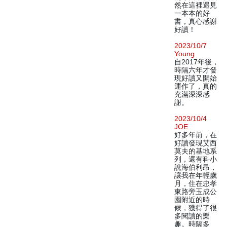
然在這裡遇見
一本本的好
書，真心感謝
好讀！
2023/10/7
Young
自2017年後，
時隔六年才發
現好讀又開始
運作了，真的
充滿深深感
謝。
2023/10/4
JOE
好多年前，在
好讀發現艾西
莫夫的基地系
列，還有科小
說海伯利昂，
讓我在年輕歲
月，住在忠孝
東路旁玉成公
園附近的時
候，獲得了很
多閱讀的樂
趣。時隔多