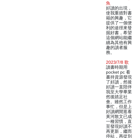
魚
好讀的出現，
使我重措對書
籍的興趣，它
提供了一個便
利的途徑來發
掘好書，希望
這個網站能繼
續為其他有興
趣的讀者服
務。
2023/7/8 歌
讀書時期用
pocket pc 看
書持資源發現
了好讀，然後
好讀一直陪伴
我至大學畢業
然後踏足社
會。雖然工作
事忙，但是上
好讀網閒逛看
黃河散文已成
一種習慣，直
至發現好讀不
再更新，繼而
停站，再從別