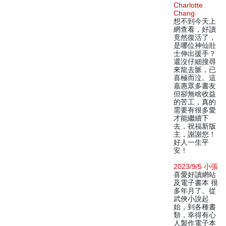
Charlotte
Chang
想不到今天上
網查看，好讀
竟然復活了，
是哪位神仙壯
士伸出援手？
還沒仔細搜尋
來龍去脈，已
喜極而泣。這
嘉惠眾多書友
但卻無啥收益
的苦工，真的
需要有很多愛
才能繼續下
去，祝福新版
主，謝謝您！
好人一生平
安！
2023/9/5 小張
喜愛好讀網站
及電子書本 很
多年月了。從
武俠小說起
始，到各種書
類，幸得有心
人製作電子本