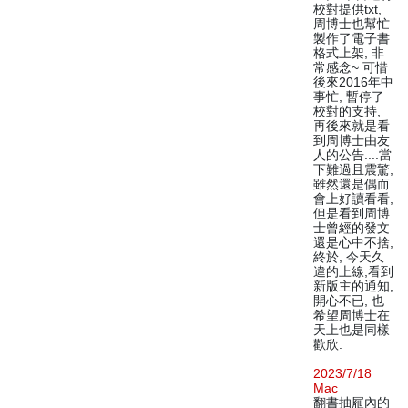
校對提供txt,
周博士也幫忙
製作了電子書
格式上架, 非
常感念~ 可惜
後來2016年中
事忙, 暫停了
校對的支持,
再後來就是看
到周博士由友
人的公告....當
下難過且震驚,
雖然還是偶而
會上好讀看看,
但是看到周博
士曾經的發文
還是心中不捨,
終於, 今天久
違的上線,看到
新版主的通知,
開心不已, 也
希望周博士在
天上也是同樣
歡欣.
2023/7/18
Mac
翻書抽屜內的