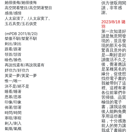
她很後侮/她很後悔
供方便取用閱
高空閉看雙目/高空閉著雙目
讀，非常感
謝。
感倩/感情
人太寂漠了。/人太寂寞了。
2023/8/18 璐
玉石具焚/玉石俱焚
羽
第一次知道好
(mPDB 2011/8/20)
讀是無意間發
桀傲不馴/桀驁不馴
現的，並且發
剌出/刺出
現的那天令我
跟看/跟著
驚喜且意外的
領首/頷首
是—剛好是好
瞼色/臉色
讀復活不久之
後，覺著應該
再說找還有/再說我還有
是某種莫名的
妤功力/好功力
緣分，促使想
黃梁一夢/黃粱一夢
找些電子書的
惟一/唯一
我被帶到了這
決不是/絕不是
裡。這裡有著
睡看/睡著
各位前輩們辛
恩慕/思慕
苦掃描、品質
印像/印象
極佳的電子
書，讓我這個
佈署/部署
後人能夠免費
時問/時間
享用這些書
寒喧/寒暄
籍，十分感激
剌入/刺入
前人的努力讓
氣慨/氣概
我成了書籍的