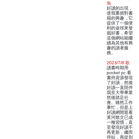
魚
好讀的出現，
使我重措對書
籍的興趣，它
提供了一個便
利的途徑來發
掘好書，希望
這個網站能繼
續為其他有興
趣的讀者服
務。
2023/7/8 歌
讀書時期用
pocket pc 看
書持資源發現
了好讀，然後
好讀一直陪伴
我至大學畢業
然後踏足社
會。雖然工作
事忙，但是上
好讀網閒逛看
黃河散文已成
一種習慣，直
至發現好讀不
再更新，繼而
停站，再從別