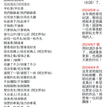
《好讀》了。
泊泊流出/汨汨流出
半柱香/半炷香
2024/5/8 rc
我們聽聽著/我們聽聽看
去年偶然發現
出現放大廳/出現在大廳
好讀，覺得這
站超身子/站起身子
裡根本是寶藏
天地！謝謝每
不拖救/不施救
一位在幕後默
只要悄為/只要稍為
默耕耘文學天
接引山中/接引山莊 (閱文即知)
地的人。
給找一拉丹丸/給我一粒丹丸
關連看/關連著
2024/5/7 呢
覺看很好笑/覺著很好笑
用好讀許多年
按在前腳上/按在前胸上 (閱文即知)
了，感謝重新
佣強之氣/倔強之氣
更新，也感謝
大家的付出！
搶晌！/搶啊！
你嫌了不少/你賺了不少
2024/4/4 R
也沒有嫌/也沒有賺
這里居然能找
避開了一望/避開了一抓 (閱文即知)
到哈維爾．西
巫蝶約右肩/巫蝶的右肩
耶拉的書！驚
不如攔阻/不加攔阻
喜萬分！希望
知能賜教/如能賜教
能讀到更多這
雙目而生/雙目而坐 (閱文即知)
位歷史小說大
師的作品！感
大台老人/天台老人
恩每一位好讀
捨身虎/捨身餵虎
團隊！
強歷的拳風/強力的拳風