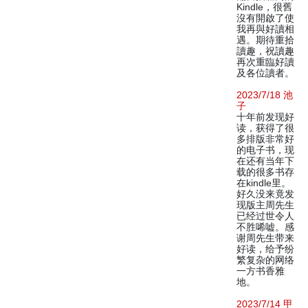
Kindle，很舊
沒有開啟了使
我再與好讀相
遇。期待重拾
讀趣，祝讀趣
再次重臨好讀
及各位讀者。
2023/7/18 池
子
十年前发现好
读，获得了很
多排版非常好
的电子书，现
在还有当年下
载的很多书存
在kindle里。
好久没来竟发
现版主周先生
已经过世令人
不胜唏嘘。感
谢周先生带来
好读，给予纷
繁复杂的网络
一方书香雅
地。
2023/7/14 甲