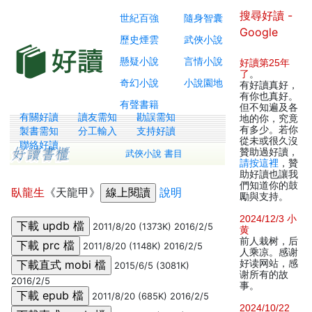
搜尋好讀 -
世紀百強
隨身智囊
Google
歷史煙雲
武俠小說
懸疑小說
言情小說
好讀第25年
了
。
奇幻小說
小說園地
有好讀真好，
有你也真好。
有聲書籍
但不知遍及各
有關好讀
讀友需知
勘誤需知
地的你，究竟
有多少。若你
製書需知
分工輸入
支持好讀
從未或很久沒
聯絡好讀
贊助過好讀，
武俠小說 書目
請按這裡
，贊
助好讀也讓我
們知道你的鼓
臥龍生
《天龍甲》
說明
勵與支持。
2024/12/3 小
2011/8/20 (1373K) 2016/2/5
黄
前人栽树，后
2011/8/20 (1148K) 2016/2/5
人乘凉。感谢
好读网站，感
2015/6/5 (3081K)
谢所有的故
2016/2/5
事。
2011/8/20 (685K) 2016/2/5
2024/10/22