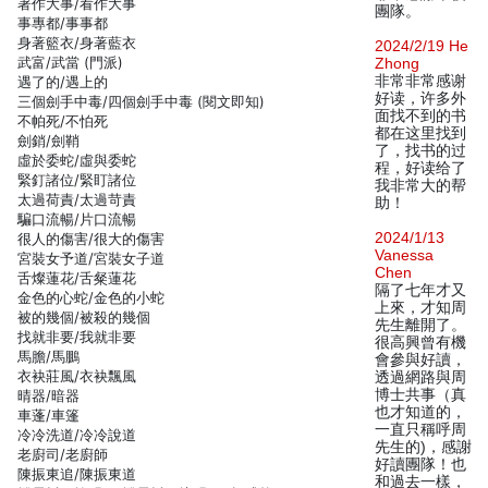
著作大事/看作大事
團隊。
事專都/事事都
身著籃衣/身著藍衣
2024/2/19 He
武富/武當 (門派)
Zhong
非常非常感谢
遇了的/遇上的
好读，许多外
三個劍手中毒/四個劍手中毒 (閱文即知)
面找不到的书
不帕死/不怕死
都在这里找到
劍銷/劍鞘
了，找书的过
虛於委蛇/虛與委蛇
程，好读给了
緊釘諸位/緊盯諸位
我非常大的帮
太過荷責/太過苛責
助！
騙口流暢/片口流暢
2024/1/13
很人的傷害/很大的傷害
Vanessa
宮裝女予道/宮裝女子道
Chen
舌燦蓮花/舌粲蓮花
隔了七年才又
金色的心蛇/金色的小蛇
上來，才知周
被的幾個/被殺的幾個
先生離開了。
找就非要/我就非要
很高興曾有機
馬膽/馬鵬
會參與好讀，
衣袂莊風/衣袂飄風
透過網路與周
博士共事（真
晴器/暗器
也才知道的，
車蓬/車篷
一直只稱呼周
冷冷洗道/冷冷說道
先生的)，感謝
老廚司/老廚師
好讀團隊！也
陳振東追/陳振東道
和過去一樣，