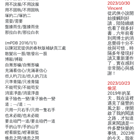
2023/10/30
用不說服/不用說服
Vincent
用不固執/不用固執
從武俠小說開
塚約二/塚的二
始接觸到好
需耍/需要
讀，陸陸續續
盤膝而生/盤膝而坐
也看了很多好
那拉白衣/那位白衣
書，六年前看
到周博士的消
(mPDB 2016/1/1)
息覺得十分不
以陳冠宏提供的春秋版補缺頁三處
捨與可惜，時
隔多年發現好
散髮出一股/散發出一股
讀又重新運作
博殺/搏殺
了，實在感到
自漸形穢/自慚形穢
非常開心與感
充滿看信心/充滿著信心
謝！
些人旳刀法/些人的刀法
只準青陽/只准青陽
2023/10/23
不能茍安/不能苟安
偷泥
消退凈盡/消退淨盡
2019年的某
天，我在這裡
童子險色一變/童子臉色一變
遇見了薩豐的
道；﹁/道：﹁
風之影，便開
只用一只右手/只用一隻右手
啟了我的閱讀
也末必能/也未必能
之路，才知道
要去咱門一道/要去咱們一道
原來閱讀是一
手的山竽/手的山芋
件多麼快樂的
瞪看眼監/瞪著眼監
事情。2023年
條忽之間/倏忽之間
的今天，我依