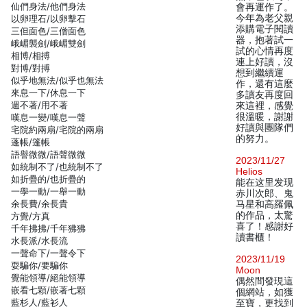
仙們身法/他們身法
會再運作了。
今年為老父親
以卵理石/以卵擊石
添購電子閱讀
三但面色/三僧面色
器，抱著試一
峨嵋襲劍/峨嵋雙劍
試的心情再度
相博/相搏
連上好讀，沒
對博/對搏
想到繼續運
似乎地無法/似乎也無法
作，還有這麼
來息一下/休息一下
多讀友再度回
週不著/用不著
來這裡，感覺
很溫暖，謝謝
嘆息一變/嘆息一聲
好讀與團隊們
宅院約兩扇/宅院的兩扇
的努力。
蓬帳/篷帳
語譽微微/語聲微微
2023/11/27
如統制不了/也統制不了
Helios
如折疊的/也折疊的
能在这里发现
一學一動/一舉一動
赤川次郎、鬼
余長費/余長貴
马星和高羅佩
的作品，太驚
方覺/方真
喜了！感謝好
千年拂拂/千年狒狒
讀書櫃！
水長派/水長流
一聲命下/一聲令下
2023/11/19
耍騙你/要騙你
Moon
覺能領導/絕能領導
偶然間發現這
嵌看七顆/嵌著七顆
個網站，如獲
藍杉人/藍衫人
至寶，更找到