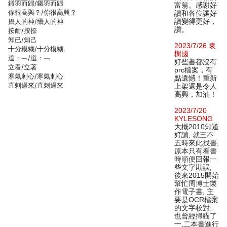
鍛羽而歸/鎩羽而歸
富翁。感謝好
你很高與？/你很高興？
讀和各位讓好
攝人的神/懾人的神
讀變得更好，
讚。
按耐/按捺
知已/知己
2023/7/26 袁
十分糢糊/十分模糊
樹國
道；﹁/道：﹁
好些書都沒有
立看/立著
prc檔案，有
寒氣剌心/寒氣刺心
點遺憾！重新
直剌過來/直刺過來
上架還是令人
高興，加油！
2023/7/20
KYLESONG
大概2010知道
好讀, 就三不
五時來此找書,
原本只有看書
時順便回報一
些文字勘誤,
後來2015開始
幫忙周博士製
作電子書, 主
要是OCR檔案
的文字校對,
也曾經掃瞄了
一,二本書進行