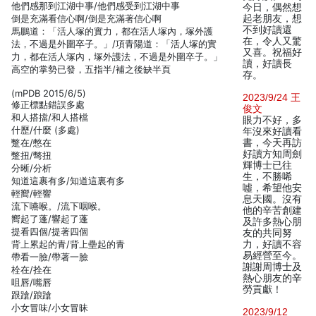
他們感那到江湖中事/他們感受到江湖中事
今日，偶然想
倒是充滿看信心啊/倒是充滿著信心啊
起老朋友，想
不到好讀還
馬鵬道：「活人塚的實力，都在活人塚內，塚外護
在，令人又驚
法，不過是外圍卒子。」/項青陽道：「活人塚的實
又喜。祝福好
力，都在活人塚內，塚外護法，不過是外圍卒子。」
讀，好讀長
高空的掌勢已發，五指半/補之後缺半頁
存。
(mPDB 2015/6/5)
2023/9/24 王
修正標點錯誤多處
俊文
和人搭擋/和人搭檔
眼力不好，多
什歷/什麼 (多處)
年沒來好讀看
蹩在/憋在
書，今天再訪
好讀方知周劍
蹩扭/彆扭
輝博士已往
分晰/分析
生，不勝唏
知道這裹有多/知道這裏有多
噓，希望他安
輕嚮/輕響
息天國。沒有
流下嚥喉。/流下咽喉。
他的辛苦創建
嚮起了蓬/響起了蓬
及許多熱心朋
提看四個/提著四個
友的共同努
背上累起的青/背上壘起的青
力，好讀不容
易經營至今。
帶看一臉/帶著一臉
謝謝周博士及
栓在/拴在
熱心朋友的辛
咀唇/嘴唇
勞貢獻！
跟蹌/踉蹌
小女冒味/小女冒昧
2023/9/12