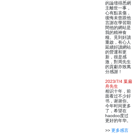
的論壇得悉網
主離世一事，
心有點哀傷，
後悔未曾跟他
言謝在學習期
間他的網站是
我的精神食
糧。見到好讀
重啟，有心人
延續好讀網站
的營運和更
新，很是感
激，對周先生
的貢獻亦致萬
分感謝！
2023/7/4 葉扁
舟先生
相识十年，前
面看过不少好
书，谢谢你。
今年时间更多
了，希望在
haodoo度过
更好的年华。
>>
更多感言