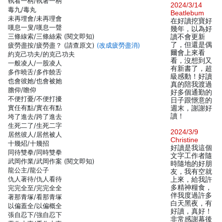
執看一柄/執著一柄
2024/3/14
毒九/毒丸
Beatlebum
未再埋會/未再理會
在好讀挖寶好
嘆息一叟/嘆息一聲
幾年，以為好
三條線索/三條絲索 (閱文即知)
讀不會更新
了，但還是偶
疲勞盡按/疲勞盡？ (請查原文)
(改成疲勞盡消)
爾會上來看
約克己功夫/的克己功夫
看，沒想到又
一般凌人/一股凌人
有新書了，超
多作曉舌/多作饒舌
級感動！好讀
也會彼她/也會被她
真的陪我渡過
膽仰/瞻仰
好多個通勤的
不便打憂/不便打擾
日子跟愜意的
實任有點/實在有點
週末，謝謝好
讀！
垮了進去/跨了進去
生死二了/生死二字
2024/3/9
居然彼人/居然被人
Christine
十幾炤/十幾招
好讀是我這個
同待雙拳/同時雙拳
文字工作者隨
武岡作業/武岡作案 (閱文即知)
時隨地的好朋
龍公主/龍公子
友，我有空就
仇人著待/仇人看待
上來，給我許
多精神糧食，
完完全至/完完全全
伴我度過許多
著那青塚/看那青塚
白天黑夜，有
以偏蓋全/以偏概全
好讀，真好！
張自忍下/強自忍下
非常感謝幕後