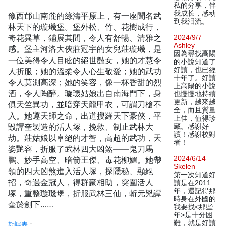
私的分享，伴
我成长，感动
豫西邙山南麓的綠濤平原上，有一座聞名武
到我泪流。
林天下的璇璣堡。堡外松、竹、花樹成行，
奇花異草，鋪展其間，令人有舒暢、清雅之
2024/9/7
Ashley
感。堡主河洛大俠莊冠宇的女兒莊璇璣，是
因為尋找高陽
一位美得令人目眩的絕世豔女，她的才慧令
的小說知道了
好讀，也已經
人折服；她的溫柔令人心生敬愛；她的武功
十年了。好讀
令人莫測高深；她的笑容，像一杯香甜的烈
上高陽的小說
酒，令人陶醉。璇璣姑娘出自南海門下，身
也慢慢地持續
更新，越來越
俱天竺異功，並暗穿天龍甲衣，可謂刀槍不
全，而且質量
入。她遵天師之命，出道搜羅天下豪俠，平
上佳，值得珍
毀譚奎製造的活人塚，挽救、制止武林大
藏。感謝好
讀！感謝校對
劫。莊姑娘以卓絕的才智，高超的武功，天
者！
姿艷容，折服了武林四大凶煞——鬼刀馬
2024/6/14
鵬、妙手高空、暗箭王傑、毒花柳媚。她帶
Skelen
領的四大凶煞進入活人塚，探隱秘、顯絕
第一次知道好
招，奇遇金冠人，得群豪相助，突圍活人
讀是在2011
年，還記得那
塚，重整璇璣堡，折服武林三仙，斬元兇譚
時身在外國的
奎於劍下……
我要找<那些
年>是十分困
難，就是好讀
勘誤表
：