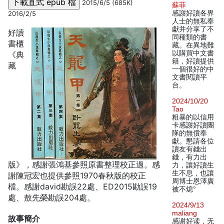
2015/6/5 (685K)
蘇菲
感謝好讀各界
2016/2/5
人士的無私奉
獻并分享了不
好讀
同種類的書
書櫃
藏。在異地難
以購買中文書
《典
籍，好讀提供
藏
一個很好的中
文書閱讀平
台。
2024/10/20
Tao
粗暴的以信用
卡感謝好讀團
隊的無償奉
獻。懇請各位
讀友有錢出
錢，有力出
版》，感謝張鴻基參照原書整理校正過。感
力，讓好讀生
生不息，也讓
謝陳冠宏也提供參照1970春秋版的校正
周博士恩澤廣
檔。感謝david勘誤22處、ED2015勘誤19
被不熄°
處、敖先榮勘誤204處。
2024/9/13
maliang
故事簡介
感谢好读，无