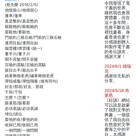
令我發現了電
(敖先榮 2016/2/5)
子書的世界。
他恨留心/他很留心
雖然我也會買
蓬車/篷車
實體書，但在
真是蹩的/真是憋的
這十多年間，
殺殺牠的/殺殺她的
也會不斷在這
耍殺他/要殺他
裡找書看。身
處香港也要十
門前約三根石樁/門前的三根石樁
分感謝創辦人
運用目如/運用自如
和製作電子書
烟雲樓/煙雲樓 (統一)
的各位讀友，
董手川/董子川
感謝大家！
聞不容髮/間不容髮
言喻約震駭/言喻的震駭
2024/6/1 德瑞
親目出手/親自出手
克
繞著兩個老虎/繡著兩個老虎
感谢你无私的
分享。
彈指戒毒/彈指飛毒 (後有同句)
好走r那就/好走，那就
2024/5/18 布
干與/干預
莱恩
怎歷？/怎麼？
《好讀》網站
眼著那/眼看那
可以說是啟蒙
必項衷誠/必須衷誠
了我對文學的
堵位/諸位
興趣，一個提
耍他的命/要他的命
供了我自由自
在悠遊於文學
收歸已用/收歸己用
書海之中的平
一例閃開/一側閃開
台，太感謝
認織我/認識我