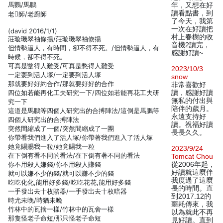
馬鸚/馬鵬
年，又想在好
讀看點書，到
老師/老廚師
了今天，我第
一次在好讀把
(david 2016/1/1)
村上春樹的收
莊璇璣翠袖條揚/莊璇璣翠袖倏揚
音機2讀完，
但情勢逼人，有時間，卻不得不死。/但情勢逼人，有
感謝好讀~
時候，卻不得不死。
可真是蹩得人難受/可真是憋得人難受
2023/10/3
一定耍到活人塚/一定要到活人塚
snow
那就要好好約合作/那就要好好的合作
非常喜歡好
四位如若能再化工夫研究一下/四位如若能再花工夫研
讀，感謝好讀
無私的付出與
究一下
陪伴的歲月。
這道是馬鵬等四個人研究出的合搏陣法/這倒是馬鵬等
永遠支持好
四個人研究出的合搏陣法
讀。祝福好讀
突然間縮成了一個/突然間縮成了一團
長長久久。
你帶看我們進入了活人塚/你帶著我們進入了活人塚
她竟賜賜我一粒/她竟賜我一粒
2023/9/24
在下倒有看不同的看法/在下倒有著不同的看法
Tomcat Chou
你不用殺人嫌錢/你不用殺人賺錢
從2006年起，
好讀就這麼伴
就可以嫌不少的錢/就可以賺不少的錢
我度過了這麼
吃吃化化,能用好多錢/吃吃花花,能用好多錢
長的時間。直
一手發出去十枚賭器/一手發出去十枚暗器
到2017.12的
時尤未晚/時猶未晚
噩耗傳來，我
竹林中的瓦捨一樣/竹林中的瓦舍一樣
以為就此不再
那隻怪老子命短/那只怪老子命短
見好讀。直到