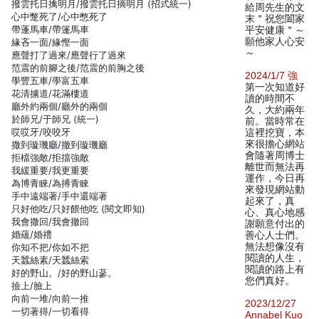
撥雲托日擒明月/撥雲托日摘明月 (招式統一)
給周先生的文
心中蹩死了/心中憋死了
末＂祝您闔家
帶蓬馬車/帶篷馬車
平安健康＂～
願他家人心安
緣吝一面/緣慳一面
～
應聲打了過來/應聲行了過來
范震的前腳之後/范震的前胸之後
2024/1/7 強
學豐五車/學富五車
第一次知道好
花清擄道/花滿樓道
讀的時間不
廳外約兩個/廳外的兩個
久，大約兩年
於師兄/于師兄 (統一)
前。當時常在
哎哎牙/咬咬牙
這裡挖寶，本
來很擔心網站
撒到璇璣廳/撤到璇璣廳
會隨著周博士
拒檔強敵/拒擋強敵
離世而無法再
我緩重要/我更重要
運作，今日再
為博青睞/為搏青睞
來發現網站動
手中遠端著/手中還端著
起來了，真
只好他吃/只好餵他吃 (閱文即知)
心、真心地感
我會撒回/我會撤回
謝願意付出的
婚蘊/婚禮
善心人士們。
無法想像沒有
你知不把/你如不把
閱讀的人生，
天蠶絲素/天蠶絲索
閱讀的路上有
好的野山。/好的野山蔘。
您們真好。
撿上/臉上
向前一堆/向前一推
2023/12/27
一切著得/一切看得
Annabel Kuo