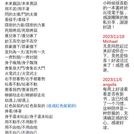
小時候很喜歡
本來廳該/本來應該
的一本書終於
用不若/用不著
出現電子版，
問的太僵/鬥的太僵
感謝團隊的無
看樣手/看樣子
私分享，謝謝
隱密的力最/隱密的力量
好讀！
死期將屈/死期將屆
雁兒琢了/雁兒啄了
2023/11/18
妙王高空/妙手高空
Michael
无意间想起过
群豪撒下/群豪撤下
来好读怀念一
直到為一天/直到有一天
下。竟然是惊
一齊對開/一齊封開
喜！好读活过
身子颯飛/身子飄飛
来了！感恩 感
會集放大門/會集在大門
谢。
火電武士/火雷武士
右手部蓄勢/右手都蓄勢
2023/11/5
站看不動/站著不動
angsila
每周上好读看
覺看我們/覺著我們
看是否有新
柳媚劫走在/柳媚卻走在
书，这已经成
劫遇上/卻遇上
了一个习惯。
紅色裝裝約/紅色裝裝的
(改成紅色袈裟的)
这种陪伴是一
捧看/捧著
种舒服的，充
身手還未站起/身子還未站起
满确定感的安
用不動手/不用動手
心。感谢好
用不由他/不用由他
读。
用不自己/不用自己