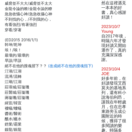
然在這裡遇見
威脅並不大大/威脅並不太大
一本本的好
金龍令論的瞭/金龍令諭的瞭
書，真心感謝
急急收懾心神/急急收攝心神
好讀！
不到找的心，/不到我的心，
有看強烈/有著強烈
2023/10/7
穿看/穿著
Young
自2017年後，
(ED2015 2016/1/1)
時隔六年才發
幹坤/乾坤
現好讀又開始
埃！/唉！
運作了，真的
充滿深深感
最壤的/最壞的
謝。
旱該/早該
絕不在他的搜魂揩下？？
(改成絕不在他的搜魂指下)
2023/10/4
汀湖/江湖
JOE
流溥/流轉
好多年前，在
江瑚/江湖
好讀發現艾西
莊瑛城/莊璇璣
莫夫的基地系
莊襲城/莊璇璣
列，還有科小
說海伯利昂，
蔣璇璣/莊璇璣
讓我在年輕歲
緯宣/韓宣
月，住在忠孝
褸蟻/螻蟻
東路旁玉成公
醬術/醫術
園附近的時
醮水/蘸水
候，獲得了很
鎊業/霸業
多閱讀的樂
鎳龍/銀龍
趣。時隔多