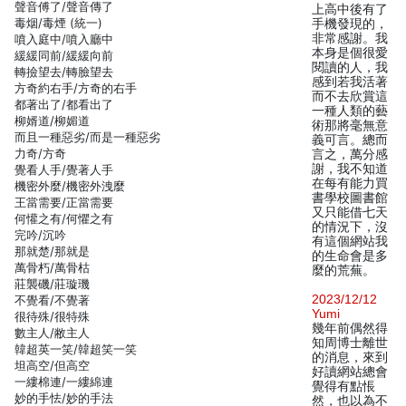
聲音傅了/聲音傳了
上高中後有了
毒烟/毒煙 (統一)
手機發現的，
非常感謝。我
噴入庭中/噴入廳中
本身是個很愛
緩緩同前/緩緩向前
閱讀的人，我
轉撿望去/轉臉望去
感到若我活著
方奇約右手/方奇的右手
而不去欣賞這
都著出了/都看出了
一種人類的藝
柳婿道/柳媚道
術那將毫無意
而且一種惡劣/而是一種惡劣
義可言。總而
力奇/方奇
言之，萬分感
謝，我不知道
覺看人手/覺著人手
在每有能力買
機密外麼/機密外洩麼
書學校圖書館
王當需要/正當需要
又只能借七天
何懽之有/何懼之有
的情況下，沒
完吟/沉吟
有這個網站我
那就楚/那就是
的生命會是多
萬骨朽/萬骨枯
麼的荒蕪。
莊襲磯/莊璇璣
2023/12/12
不覺看/不覺著
Yumi
很待殊/很特殊
幾年前偶然得
數主人/敝主人
知周博士離世
韓超英一笑/韓超笑一笑
的消息，來到
坦高空/但高空
好讀網站總會
一縷棉連/一縷綿連
覺得有點悵
妙的手怯/妙的手法
然，也以為不