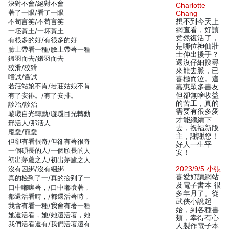
決對不會/絕對不會
Charlotte
著了一眼/看了一眼
Chang
不茍言笑/不苟言笑
想不到今天上
網查看，好讀
一坯黃土/一坏黃土
竟然復活了，
有根多的好/有很多的好
是哪位神仙壯
臉上帶看一種/臉上帶著一種
士伸出援手？
鍛羽而去/鎩羽而去
還沒仔細搜尋
狡滑/狡猾
來龍去脈，已
嚐試/嘗試
喜極而泣。這
若莊站娘不肯/若莊姑娘不肯
嘉惠眾多書友
有了安徘。/有了安排。
但卻無啥收益
的苦工，真的
診冶/診治
需要有很多愛
璇璣自光轉動/璇璣目光轉動
才能繼續下
邢活人/那活人
去，祝福新版
龐愛/寵愛
主，謝謝您！
但卻有看很奇/但卻有著很奇
好人一生平
一個碩長的人/一個頎長的人
安！
初出茅蘆之人/初出茅廬之人
沒有困綁/沒有綑綁
2023/9/5 小張
喜愛好讀網站
真的檢到了一/真的撿到了一
及電子書本 很
口中嘟嚷著，/口中嘟囔著，
多年月了。從
都還活看時，/都還活著時，
武俠小說起
我會有看一種/我會有著一種
始，到各種書
她還活看，她/她還活著，她
類，幸得有心
我們活看還有/我們活著還有
人製作電子本