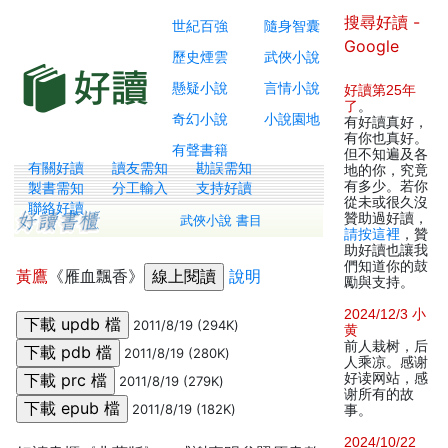
搜尋好讀 -
世紀百強
隨身智囊
Google
歷史煙雲
武俠小說
懸疑小說
言情小說
好讀第25年
了
。
奇幻小說
小說園地
有好讀真好，
有你也真好。
有聲書籍
但不知遍及各
有關好讀
讀友需知
勘誤需知
地的你，究竟
有多少。若你
製書需知
分工輸入
支持好讀
從未或很久沒
聯絡好讀
贊助過好讀，
武俠小說 書目
請按這裡
，贊
助好讀也讓我
們知道你的鼓
黃鷹
《雁血飄香》
說明
勵與支持。
2024/12/3 小
2011/8/19 (294K)
黄
前人栽树，后
2011/8/19 (280K)
人乘凉。感谢
好读网站，感
2011/8/19 (279K)
谢所有的故
2011/8/19 (182K)
事。
2024/10/22