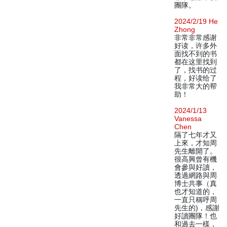
團隊。
2024/2/19 He
Zhong
非常非常感谢
好读，许多外
面找不到的书
都在这里找到
了，找书的过
程，好读给了
我非常大的帮
助！
2024/1/13
Vanessa
Chen
隔了七年才又
上來，才知周
先生離開了。
很高興曾有機
會參與好讀，
透過網路與周
博士共事（真
也才知道的，
一直只稱呼周
先生的)，感謝
好讀團隊！也
和過去一樣，