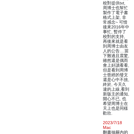
校對提供txt,
周博士也幫忙
製作了電子書
格式上架, 非
常感念~ 可惜
後來2016年中
事忙, 暫停了
校對的支持,
再後來就是看
到周博士由友
人的公告....當
下難過且震驚,
雖然還是偶而
會上好讀看看,
但是看到周博
士曾經的發文
還是心中不捨,
終於, 今天久
違的上線,看到
新版主的通知,
開心不已, 也
希望周博士在
天上也是同樣
歡欣.
2023/7/18
Mac
翻書抽屜內的