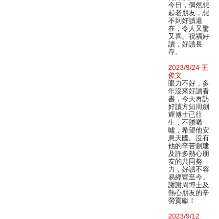
今日，偶然想
起老朋友，想
不到好讀還
在，令人又驚
又喜。祝福好
讀，好讀長
存。
2023/9/24 王
俊文
眼力不好，多
年沒來好讀看
書，今天再訪
好讀方知周劍
輝博士已往
生，不勝唏
噓，希望他安
息天國。沒有
他的辛苦創建
及許多熱心朋
友的共同努
力，好讀不容
易經營至今。
謝謝周博士及
熱心朋友的辛
勞貢獻！
2023/9/12