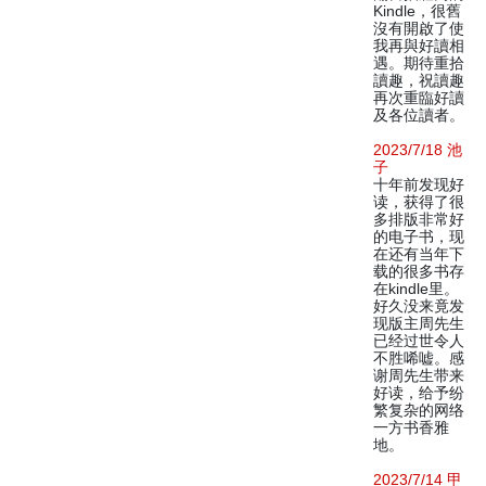
Kindle，很舊
沒有開啟了使
我再與好讀相
遇。期待重拾
讀趣，祝讀趣
再次重臨好讀
及各位讀者。
2023/7/18 池
子
十年前发现好
读，获得了很
多排版非常好
的电子书，现
在还有当年下
载的很多书存
在kindle里。
好久没来竟发
现版主周先生
已经过世令人
不胜唏嘘。感
谢周先生带来
好读，给予纷
繁复杂的网络
一方书香雅
地。
2023/7/14 甲