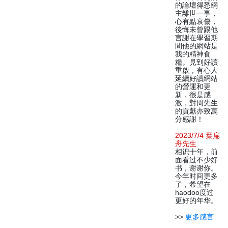
的論壇得悉網
主離世一事，
心有點哀傷，
後悔未曾跟他
言謝在學習期
間他的網站是
我的精神食
糧。見到好讀
重啟，有心人
延續好讀網站
的營運和更
新，很是感
激，對周先生
的貢獻亦致萬
分感謝！
2023/7/4 葉扁
舟先生
相识十年，前
面看过不少好
书，谢谢你。
今年时间更多
了，希望在
haodoo度过
更好的年华。
>>
更多感言