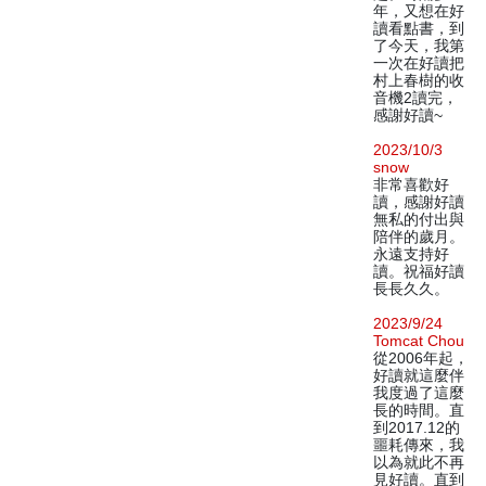
年，又想在好
讀看點書，到
了今天，我第
一次在好讀把
村上春樹的收
音機2讀完，
感謝好讀~
2023/10/3
snow
非常喜歡好
讀，感謝好讀
無私的付出與
陪伴的歲月。
永遠支持好
讀。祝福好讀
長長久久。
2023/9/24
Tomcat Chou
從2006年起，
好讀就這麼伴
我度過了這麼
長的時間。直
到2017.12的
噩耗傳來，我
以為就此不再
見好讀。直到