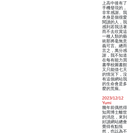
上高中後有了
手機發現的，
非常感謝。我
本身是個很愛
閱讀的人，我
感到若我活著
而不去欣賞這
一種人類的藝
術那將毫無意
義可言。總而
言之，萬分感
謝，我不知道
在每有能力買
書學校圖書館
又只能借七天
的情況下，沒
有這個網站我
的生命會是多
麼的荒蕪。
2023/12/12
Yumi
幾年前偶然得
知周博士離世
的消息，來到
好讀網站總會
覺得有點悵
然，也以為不