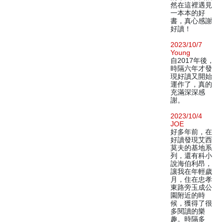
然在這裡遇見
一本本的好
書，真心感謝
好讀！
2023/10/7
Young
自2017年後，
時隔六年才發
現好讀又開始
運作了，真的
充滿深深感
謝。
2023/10/4
JOE
好多年前，在
好讀發現艾西
莫夫的基地系
列，還有科小
說海伯利昂，
讓我在年輕歲
月，住在忠孝
東路旁玉成公
園附近的時
候，獲得了很
多閱讀的樂
趣。時隔多