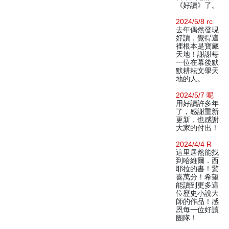
《好讀》了。
2024/5/8 rc
去年偶然發現
好讀，覺得這
裡根本是寶藏
天地！謝謝每
一位在幕後默
默耕耘文學天
地的人。
2024/5/7 呢
用好讀許多年
了，感謝重新
更新，也感謝
大家的付出！
2024/4/4 R
這里居然能找
到哈維爾．西
耶拉的書！驚
喜萬分！希望
能讀到更多這
位歷史小說大
師的作品！感
恩每一位好讀
團隊！