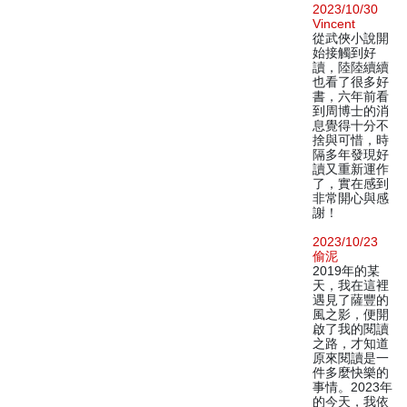
2023/10/30
Vincent
從武俠小說開
始接觸到好
讀，陸陸續續
也看了很多好
書，六年前看
到周博士的消
息覺得十分不
捨與可惜，時
隔多年發現好
讀又重新運作
了，實在感到
非常開心與感
謝！
2023/10/23
偷泥
2019年的某
天，我在這裡
遇見了薩豐的
風之影，便開
啟了我的閱讀
之路，才知道
原來閱讀是一
件多麼快樂的
事情。2023年
的今天，我依