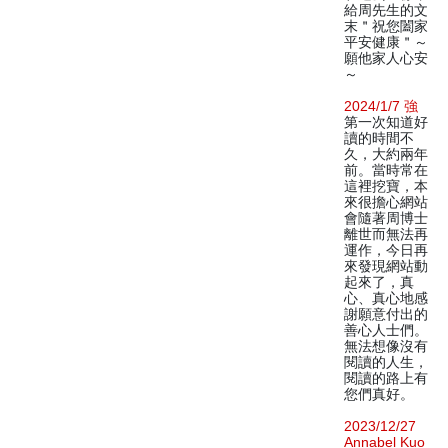
給周先生的文
末＂祝您闔家
平安健康＂～
願他家人心安
～
2024/1/7 強
第一次知道好
讀的時間不
久，大約兩年
前。當時常在
這裡挖寶，本
來很擔心網站
會隨著周博士
離世而無法再
運作，今日再
來發現網站動
起來了，真
心、真心地感
謝願意付出的
善心人士們。
無法想像沒有
閱讀的人生，
閱讀的路上有
您們真好。
2023/12/27
Annabel Kuo