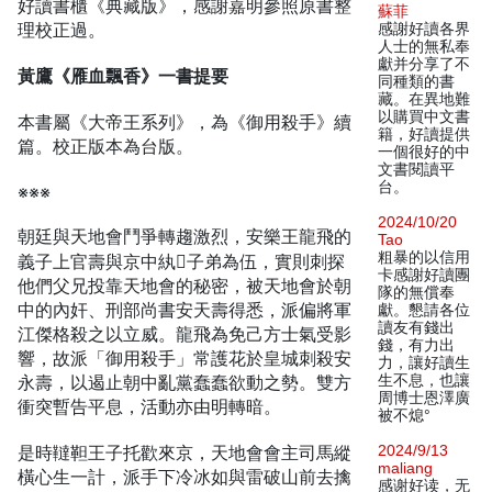
好讀書櫃《典藏版》，感謝嘉明參照原書整
蘇菲
理校正過。
感謝好讀各界
人士的無私奉
獻并分享了不
黃鷹《雁血飄香》一書提要
同種類的書
藏。在異地難
以購買中文書
本書屬《大帝王系列》，為《御用殺手》續
籍，好讀提供
篇。校正版本為台版。
一個很好的中
文書閱讀平
台。
※※※
2024/10/20
朝廷與天地會鬥爭轉趨激烈，安樂王龍飛的
Tao
粗暴的以信用
義子上官壽與京中紈子弟為伍，實則刺探
卡感謝好讀團
他們父兄投靠天地會的秘密，被天地會於朝
隊的無償奉
中的內奸、刑部尚書安天壽得悉，派偏將軍
獻。懇請各位
讀友有錢出
江傑格殺之以立威。龍飛為免己方士氣受影
錢，有力出
響，故派「御用殺手」常護花於皇城刺殺安
力，讓好讀生
永壽，以遏止朝中亂黨蠢蠢欲動之勢。雙方
生不息，也讓
周博士恩澤廣
衝突暫告平息，活動亦由明轉暗。
被不熄°
是時韃靼王子托歡來京，天地會會主司馬縱
2024/9/13
maliang
橫心生一計，派手下冷冰如與雷破山前去擒
感谢好读，无