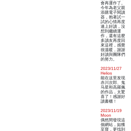
會再運作了。
今年為老父親
添購電子閱讀
器，抱著試一
試的心情再度
連上好讀，沒
想到繼續運
作，還有這麼
多讀友再度回
來這裡，感覺
很溫暖，謝謝
好讀與團隊們
的努力。
2023/11/27
Helios
能在这里发现
赤川次郎、鬼
马星和高羅佩
的作品，太驚
喜了！感謝好
讀書櫃！
2023/11/19
Moon
偶然間發現這
個網站，如獲
至寶，更找到