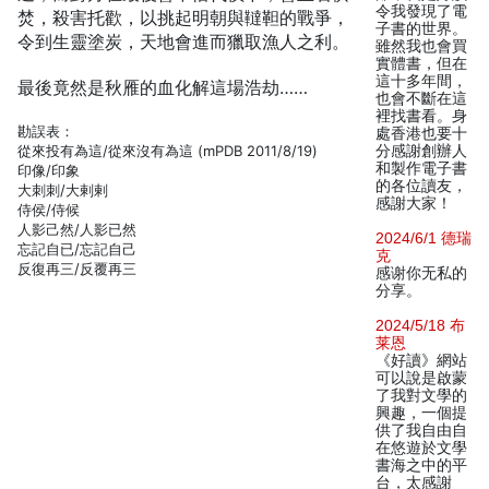
令我發現了電
焚，殺害托歡，以挑起明朝與韃靼的戰爭，
子書的世界。
令到生靈塗炭，天地會進而獵取漁人之利。
雖然我也會買
實體書，但在
這十多年間，
最後竟然是秋雁的血化解這場浩劫……
也會不斷在這
裡找書看。身
勘誤表：
處香港也要十
從來投有為這/從來沒有為這 (mPDB 2011/8/19)
分感謝創辦人
和製作電子書
印像/印象
的各位讀友，
大刺刺/大剌剌
感謝大家！
侍侯/侍候
人影己然/人影已然
2024/6/1 德瑞
忘記自已/忘記自己
克
反復再三/反覆再三
感谢你无私的
分享。
2024/5/18 布
莱恩
《好讀》網站
可以說是啟蒙
了我對文學的
興趣，一個提
供了我自由自
在悠遊於文學
書海之中的平
台，太感謝