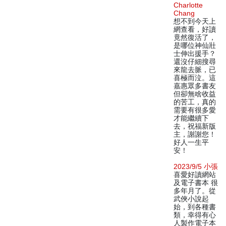
Charlotte
Chang
想不到今天上
網查看，好讀
竟然復活了，
是哪位神仙壯
士伸出援手？
還沒仔細搜尋
來龍去脈，已
喜極而泣。這
嘉惠眾多書友
但卻無啥收益
的苦工，真的
需要有很多愛
才能繼續下
去，祝福新版
主，謝謝您！
好人一生平
安！
2023/9/5 小張
喜愛好讀網站
及電子書本 很
多年月了。從
武俠小說起
始，到各種書
類，幸得有心
人製作電子本