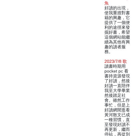
魚
好讀的出現，
使我重措對書
籍的興趣，它
提供了一個便
利的途徑來發
掘好書，希望
這個網站能繼
續為其他有興
趣的讀者服
務。
2023/7/8 歌
讀書時期用
pocket pc 看
書持資源發現
了好讀，然後
好讀一直陪伴
我至大學畢業
然後踏足社
會。雖然工作
事忙，但是上
好讀網閒逛看
黃河散文已成
一種習慣，直
至發現好讀不
再更新，繼而
停站，再從別