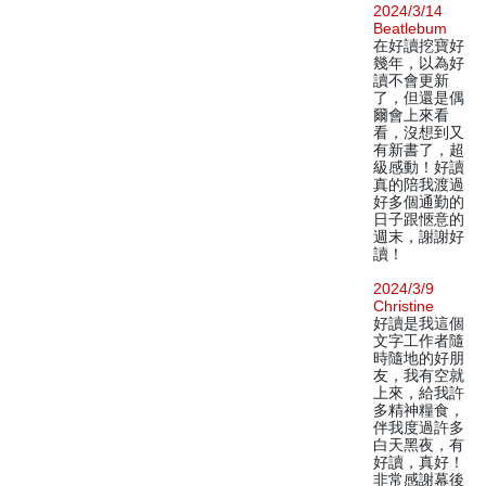
2024/3/14
Beatlebum
在好讀挖寶好
幾年，以為好
讀不會更新
了，但還是偶
爾會上來看
看，沒想到又
有新書了，超
級感動！好讀
真的陪我渡過
好多個通勤的
日子跟愜意的
週末，謝謝好
讀！
2024/3/9
Christine
好讀是我這個
文字工作者隨
時隨地的好朋
友，我有空就
上來，給我許
多精神糧食，
伴我度過許多
白天黑夜，有
好讀，真好！
非常感謝幕後