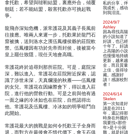
拿托歡，希望與韃靼結盟，裏應外合，傾覆
私的分享，伴
我成长，感动
朝廷；若不能結盟，殺害托歡亦可挑起戰
到我泪流。
爭。
2024/9/7
Ashley
龍飛亦深知危機，派常護花及其義子長風前
因為尋找高陽
往接應。唯兩人來遲一步，托歡果於龍門石
的小說知道了
窟被擒，送到洛水之濱伍鳳樓侯爺的莊院軟
好讀，也已經
十年了。好讀
禁。伍鳳樓因有功於先帝而封侯，後被當今
上高陽的小說
皇上罷仕致隱，現任天地會高職。
也慢慢地持續
更新，越來越
全，而且質量
常護花終於追尋到那所莊院。可是，庭院深
上佳，值得珍
深，難以進入。常護花在莊院附近探索，認
藏。感謝好
識了涉世未深，天真爛漫的秋雁——伍鳳樓
讀！感謝校對
者！
的女兒。常護花在因緣際會下，得以進入莊
院，進行他的營救行動。可是之前與他有過
2024/6/14
Skelen
一面之緣的冷冰如也在莊院，自然認得出
第一次知道好
他。常護花及伍鳳樓、冷冰如的明爭暗鬥自
讀是在2011
此開始。
年，還記得那
時身在外國的
我要找<那些
常護花最大的挑戰是如何令托歡王子全身而
年>是十分困
退，而對方在最後會不惜代價下，會玉石俱
難，就是好讀