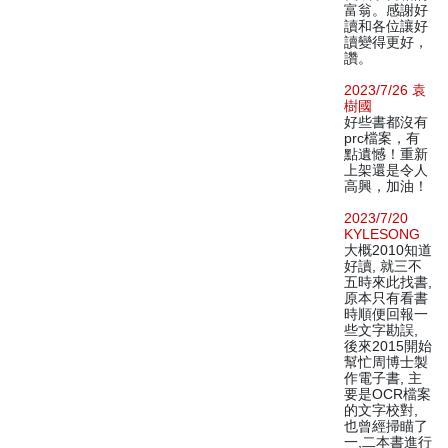
富翁。感謝好
讀和各位讓好
讀變得更好，
讚。
2023/7/26 袁
樹國
好些書都沒有
prc檔案，有
點遺憾！重新
上架還是令人
高興，加油！
2023/7/20
KYLESONG
大概2010知道
好讀, 就三不
五時來此找書,
原本只有看書
時順便回報一
些文字勘誤,
後來2015開始
幫忙周博士製
作電子書, 主
要是OCR檔案
的文字校對,
也曾經掃瞄了
一,二本書進行