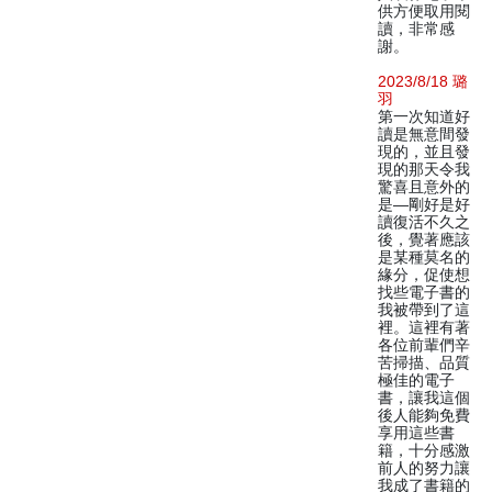
供方便取用閱
讀，非常感
謝。
2023/8/18 璐
羽
第一次知道好
讀是無意間發
現的，並且發
現的那天令我
驚喜且意外的
是—剛好是好
讀復活不久之
後，覺著應該
是某種莫名的
緣分，促使想
找些電子書的
我被帶到了這
裡。這裡有著
各位前輩們辛
苦掃描、品質
極佳的電子
書，讓我這個
後人能夠免費
享用這些書
籍，十分感激
前人的努力讓
我成了書籍的