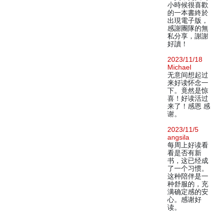
小時候很喜歡
的一本書終於
出現電子版，
感謝團隊的無
私分享，謝謝
好讀！
2023/11/18
Michael
无意间想起过
来好读怀念一
下。竟然是惊
喜！好读活过
来了！感恩 感
谢。
2023/11/5
angsila
每周上好读看
看是否有新
书，这已经成
了一个习惯。
这种陪伴是一
种舒服的，充
满确定感的安
心。感谢好
读。