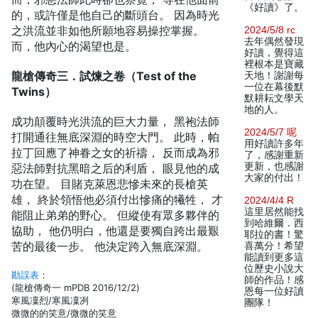
《好讀》了。
的，或許僅是他自己的斷頭台。 因為時光
之洪流並非如他所願地容易操控掌握。
2024/5/8 rc
去年偶然發現
而，他內心的渴望也是。
好讀，覺得這
裡根本是寶藏
龍槍傳奇三．試煉之卷（Test of the
天地！謝謝每
一位在幕後默
Twins）
默耕耘文學天
地的人。
成功顛覆時光洪流的巨大力量， 黑袍法師
2024/5/7 呢
打開通往無底深淵的時空大門。 此時，帕
用好讀許多年
拉丁回應了神眷之女的祈禱， 反而成為邪
了，感謝重新
更新，也感謝
惡法師對抗黑暗之后的利盾， 眼見他的成
大家的付出！
功在望。 目賭克萊恩悲慘未來的長槍英
雄， 終於領悟他必須付出慘痛的犧牲， 才
2024/4/4 R
這里居然能找
能阻止弟弟的野心。 但縱使有眾多夥伴的
到哈維爾．西
協助， 他仍明白，他還是要獨自跨出最艱
耶拉的書！驚
苦的最後一步。 他決定跨入無底深淵。
喜萬分！希望
能讀到更多這
位歷史小說大
勘誤表
：
師的作品！感
(龍槍傳奇一 mPDB 2016/12/2)
恩每一位好讀
寒風凜烈/寒風凜冽
團隊！
微微的的笑意/微微的笑意