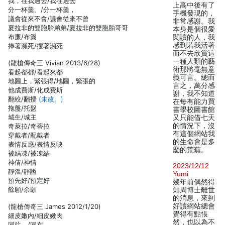
我，在我過去/我在過去
上高中後有了
分一杯羹。/分一杯羹，
手機發現的，
議會從來不會/議會從來不曾
非常感謝。我
夏拉非的雙胞胎弟弟/夏拉非的雙胞胎哥哥
本身是個很愛
布廉/布簾
閱讀的人，我
感到若我活著
捧著瀕死/摟著瀕死
而不去欣賞這
一種人類的藝
(龍槍傳奇三 Vivian 2013/6/28)
術那將毫無意
看起都都/看起來都
義可言。總而
地圖上，緊張得/地圖，緊張的
言之，萬分感
他成費斯/化成費斯
謝，我不知道
翻絞/翻攪
(未改。)
在每有能力買
拖盤/托盤
書學校圖書館
城生/城主
又只能借七天
的情況下，沒
奇萊拉/奇蒂拉
有這個網站我
穿戴者/配戴者
的生命會是多
表情反應/表情反映
麼的荒蕪。
被結凍/被凍結
神倩/神情
2023/12/12
靜溫/靜謐
Yumi
預先好/預定好
幾年前偶然得
餘願/余願
知周博士離世
的消息，來到
好讀網站總會
(龍槍傳奇三 James 2012/1/20)
覺得有點悵
細皮嫩內/細皮嫩肉
然，也以為不
同往。/同在。