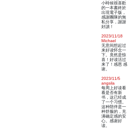
小時候很喜歡
的一本書終於
出現電子版，
感謝團隊的無
私分享，謝謝
好讀！
2023/11/18
Michael
无意间想起过
来好读怀念一
下。竟然是惊
喜！好读活过
来了！感恩 感
谢。
2023/11/5
angsila
每周上好读看
看是否有新
书，这已经成
了一个习惯。
这种陪伴是一
种舒服的，充
满确定感的安
心。感谢好
读。