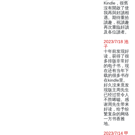
Kindle，很舊
沒有開啟了使
我再與好讀相
遇。期待重拾
讀趣，祝讀趣
再次重臨好讀
及各位讀者。
2023/7/18 池
子
十年前发现好
读，获得了很
多排版非常好
的电子书，现
在还有当年下
载的很多书存
在kindle里。
好久没来竟发
现版主周先生
已经过世令人
不胜唏嘘。感
谢周先生带来
好读，给予纷
繁复杂的网络
一方书香雅
地。
2023/7/14 甲