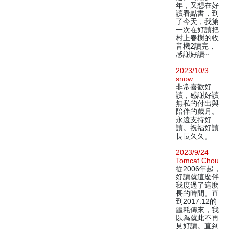
年，又想在好
讀看點書，到
了今天，我第
一次在好讀把
村上春樹的收
音機2讀完，
感謝好讀~
2023/10/3
snow
非常喜歡好
讀，感謝好讀
無私的付出與
陪伴的歲月。
永遠支持好
讀。祝福好讀
長長久久。
2023/9/24
Tomcat Chou
從2006年起，
好讀就這麼伴
我度過了這麼
長的時間。直
到2017.12的
噩耗傳來，我
以為就此不再
見好讀。直到