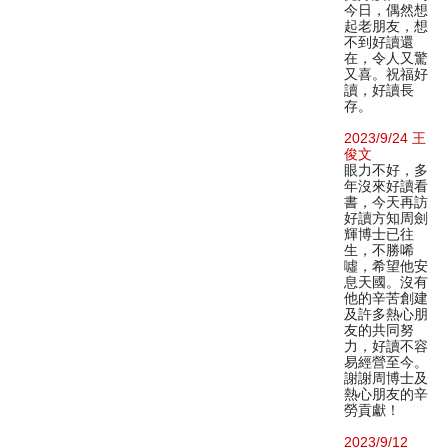
今日，偶然想
起老朋友，想
不到好讀還
在，令人又驚
又喜。祝福好
讀，好讀長
存。
2023/9/24 王
俊文
眼力不好，多
年沒來好讀看
書，今天再訪
好讀方知周劍
輝博士已往
生，不勝唏
噓，希望他安
息天國。沒有
他的辛苦創建
及許多熱心朋
友的共同努
力，好讀不容
易經營至今。
謝謝周博士及
熱心朋友的辛
勞貢獻！
2023/9/12