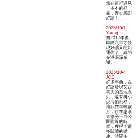
然在這裡遇見
一本本的好
書，真心感謝
好讀！
2023/10/7
Young
自2017年後，
時隔六年才發
現好讀又開始
運作了，真的
充滿深深感
謝。
2023/10/4
JOE
好多年前，在
好讀發現艾西
莫夫的基地系
列，還有科小
說海伯利昂，
讓我在年輕歲
月，住在忠孝
東路旁玉成公
園附近的時
候，獲得了很
多閱讀的樂
趣。時隔多