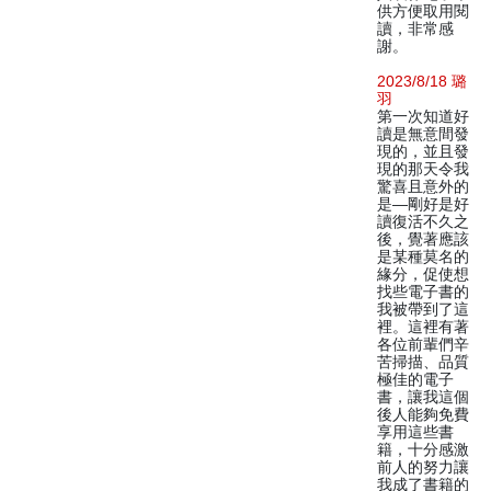
供方便取用閱
讀，非常感
謝。
2023/8/18 璐
羽
第一次知道好
讀是無意間發
現的，並且發
現的那天令我
驚喜且意外的
是—剛好是好
讀復活不久之
後，覺著應該
是某種莫名的
緣分，促使想
找些電子書的
我被帶到了這
裡。這裡有著
各位前輩們辛
苦掃描、品質
極佳的電子
書，讓我這個
後人能夠免費
享用這些書
籍，十分感激
前人的努力讓
我成了書籍的