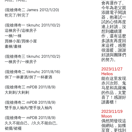
會再運作了。
今年為老父親
(龍槍傳奇二 James 2012/1/20)
添購電子閱讀
乾完了/幹完了
器，抱著試一
試的心情再度
(龍槍傳奇一 tiknuhc 2011/10/2)
連上好讀，沒
這楝房子/這棟房子
想到繼續運
一楝/一棟
作，還有這麼
多讀友再度回
買楝小屋/買棟小屋
來這裡，感覺
畫楝/畫棟
很溫暖，謝謝
好讀與團隊們
(龍槍傳奇三 tiknuhc 2011/10/2)
的努力。
一楝房子/一棟房子
2023/11/27
(龍槍傳奇二 tiknuhc 2011/8/16)
Helios
倒了一林麥酒/倒了一杯麥酒
能在这里发现
赤川次郎、鬼
(龍槍傳奇三 mPDB 2011/8/9)
马星和高羅佩
大刺刺/大剌剌
的作品，太驚
喜了！感謝好
讀書櫃！
(龍槍傳奇二 mPDB 2011/8/9)
雙手放人袖內/雙手放入袖內
2023/11/19
Moon
(龍槍傳奇一 mPDB 2011/8/9)
偶然間發現這
久久不能自己。/久久不能自已。
個網站，如獲
裙擺/裙襬
至寶，更找到