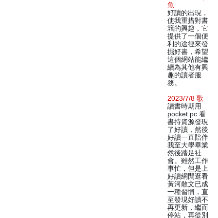
魚
好讀的出現，
使我重措對書
籍的興趣，它
提供了一個便
利的途徑來發
掘好書，希望
這個網站能繼
續為其他有興
趣的讀者服
務。
2023/7/8 歌
讀書時期用
pocket pc 看
書持資源發現
了好讀，然後
好讀一直陪伴
我至大學畢業
然後踏足社
會。雖然工作
事忙，但是上
好讀網閒逛看
黃河散文已成
一種習慣，直
至發現好讀不
再更新，繼而
停站，再從別