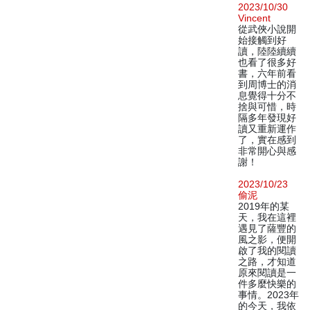
2023/10/30
Vincent
從武俠小說開
始接觸到好
讀，陸陸續續
也看了很多好
書，六年前看
到周博士的消
息覺得十分不
捨與可惜，時
隔多年發現好
讀又重新運作
了，實在感到
非常開心與感
謝！
2023/10/23
偷泥
2019年的某
天，我在這裡
遇見了薩豐的
風之影，便開
啟了我的閱讀
之路，才知道
原來閱讀是一
件多麼快樂的
事情。2023年
的今天，我依