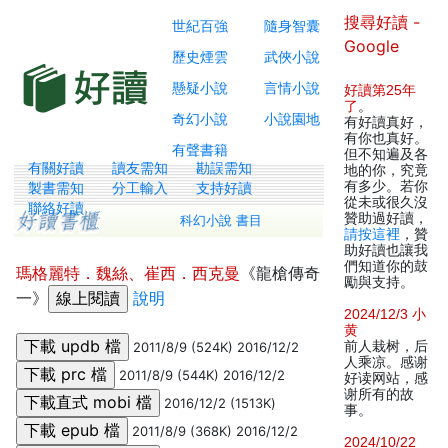
搜尋好讀 -
世紀百強
隨身智囊
Google
歷史煙雲
武俠小說
懸疑小說
言情小說
好讀第25年
了
。
奇幻小說
小說園地
有好讀真好，
有你也真好。
有聲書籍
但不知遍及各
有關好讀
讀友需知
勘誤需知
地的你，究竟
有多少。若你
製書需知
分工輸入
支持好讀
從未或很久沒
聯絡好讀
贊助過好讀，
科幻小說 書目
請按這裡
，贊
助好讀也讓我
們知道你的鼓
瑪格麗特．魏絲、崔西．西克曼
《龍槍傳奇
勵與支持。
一》
說明
2024/12/3 小
黄
前人栽树，后
2011/8/9 (524K) 2016/12/2
人乘凉。感谢
2011/8/9 (544K) 2016/12/2
好读网站，感
谢所有的故
2016/12/2 (1513K)
事。
2011/8/9 (368K) 2016/12/2
2024/10/22