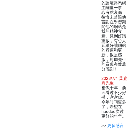
的論壇得悉網
主離世一事，
心有點哀傷，
後悔未曾跟他
言謝在學習期
間他的網站是
我的精神食
糧。見到好讀
重啟，有心人
延續好讀網站
的營運和更
新，很是感
激，對周先生
的貢獻亦致萬
分感謝！
2023/7/4 葉扁
舟先生
相识十年，前
面看过不少好
书，谢谢你。
今年时间更多
了，希望在
haodoo度过
更好的年华。
>>
更多感言