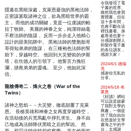
令我發現了電
子書的世界。
隱遁在黑暗深處，克萊恩最強的黑袍法師，
雖然我也會買
正密謀篡取諸神之位，欲為黑暗世界的霸
實體書，但在
這十多年間，
主， 而他的成功關鍵，竟是一位虔誠的帕
也會不斷在這
拉丁牧師。 美麗的神眷之女，純潔得絲毫
裡找書看。身
不察法師的陰謀， 反而一步步走入他精心
處香港也要十
分感謝創辦人
設計的甜美陷阱中。 黑袍法師的雙胞胎哥
和製作電子書
哥得知弟弟的陰謀， 在三種袍色法師的幫
的各位讀友，
助下，穿越時空。 他回到大災變前的伊斯
感謝大家！
塔，在坎德人的引領下， 他誓言力挽狂
2024/6/1 德瑞
瀾，拯救弟弟的靈魂。 至少，他如此深
克
感谢你无私的
信。
分享。
龍槍傳奇二．烽火之卷（War of the
2024/5/18 布
莱恩
Twins）
《好讀》網站
可以說是啟蒙
諸神之怒焰－－大災變，徹底顛覆了克萊
了我對文學的
興趣，一個提
恩。 長槍英雄和神眷之女再度穿越時空，
供了我自由自
在浩劫後的兵荒馬亂中掙扎求生。 身不由
在悠遊於文學
己地成為法師降伏黑暗之后的幫凶。 然
書海之中的平
台，太感謝
而，邪惡法師此時卻也察覺， 等在他面前