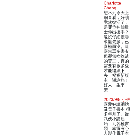
Charlotte
Chang
想不到今天上
網查看，好讀
竟然復活了，
是哪位神仙壯
士伸出援手？
還沒仔細搜尋
來龍去脈，已
喜極而泣。這
嘉惠眾多書友
但卻無啥收益
的苦工，真的
需要有很多愛
才能繼續下
去，祝福新版
主，謝謝您！
好人一生平
安！
2023/9/5 小張
喜愛好讀網站
及電子書本 很
多年月了。從
武俠小說起
始，到各種書
類，幸得有心
人製作電子本