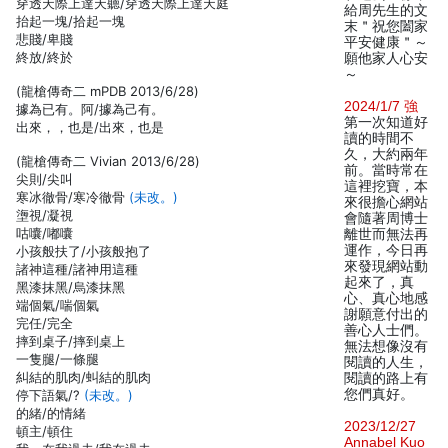
穿透天際上達天聽/穿透天際上達天庭
給周先生的文
抬起一塊/拾起一塊
末＂祝您闔家
悲賤/卑賤
平安健康＂～
終放/終於
願他家人心安
～
(龍槍傳奇二 mPDB 2013/6/28)
2024/1/7 強
據為已有。阿/據為己有。
第一次知道好
出來，，也是/出來，也是
讀的時間不
久，大約兩年
(龍槍傳奇二 Vivian 2013/6/28)
前。當時常在
尖則/尖叫
這裡挖寶，本
寒冰徹骨/寒冷徹骨
(未改。)
來很擔心網站
塰視/凝視
會隨著周博士
咕囔/嘟囔
離世而無法再
運作，今日再
小孩般扶了/小孩般抱了
來發現網站動
諸神這種/諸神用這種
起來了，真
黑漆抹黑/烏漆抹黑
心、真心地感
端個氣/喘個氣
謝願意付出的
完任/完全
善心人士們。
摔到桌子/摔到桌上
無法想像沒有
一隻腿/一條腿
閱讀的人生，
糾結的肌肉/虯結的肌肉
閱讀的路上有
您們真好。
停下語氣/?
(未改。)
的緒/的情緒
2023/12/27
頓主/頓住
Annabel Kuo