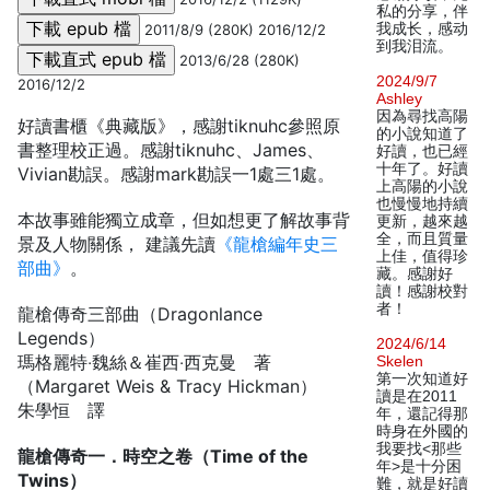
私的分享，伴
我成长，感动
2011/8/9 (280K) 2016/12/2
到我泪流。
2013/6/28 (280K)
2024/9/7
2016/12/2
Ashley
因為尋找高陽
好讀書櫃《典藏版》，感謝tiknuhc參照原
的小說知道了
書整理校正過。感謝tiknuhc、James、
好讀，也已經
十年了。好讀
Vivian勘誤。感謝mark勘誤一1處三1處。
上高陽的小說
也慢慢地持續
本故事雖能獨立成章，但如想更了解故事背
更新，越來越
全，而且質量
景及人物關係， 建議先讀
《龍槍編年史三
上佳，值得珍
部曲》
。
藏。感謝好
讀！感謝校對
者！
龍槍傳奇三部曲（Dragonlance
Legends）
2024/6/14
瑪格麗特‧魏絲＆崔西‧西克曼 著
Skelen
第一次知道好
（Margaret Weis & Tracy Hickman）
讀是在2011
朱學恒 譯
年，還記得那
時身在外國的
我要找<那些
龍槍傳奇一．時空之卷（Time of the
年>是十分困
Twins）
難，就是好讀