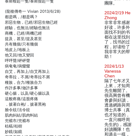
泰斯檢起一隻/泰斯撿起一隻
團隊。
(龍槍傳奇一 Vivian 2013/6/28)
2024/2/19 He
都是嗎，/都是嗎？
Zhong
邪惡生物，已經/邪惡生物已經
非常非常感谢
好读，许多外
經驗，也無法/經驗也無法
面找不到的书
商機，已經/商機已經
都在这里找到
提及，甚至/提及甚至
了，找书的过
共有幾個/只有幾個
程，好读给了
地皮上/地板上
我非常大的帮
他又回/他又變回
助！
呯呯聲/砰砰聲
病奄奄/病懨懨
2024/1/13
Vanessa
自艾，再加上/自艾再加上
Chen
奇蒂拉，不屑/奇蒂拉不屑
隔了七年才又
種族，合力/種族合力
上來，才知周
作許多事/做許多事
先生離開了。
硬心腸，以及/硬心腸以及
很高興曾有機
這般疼痛/這股疼痛
會參與好讀，
，披著白袍/，披著黑袍
透過網路與周
臉令紋/法令紋
博士共事（真
也才知道的，
肌肉糾結/肌肉虯結
一直只稱呼周
兜襠市/兜襠布
先生的)，感謝
枯槁/枯樹
好讀團隊！也
妙鏡/如鏡
和過去一樣，