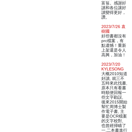
富翁。感謝好
讀和各位讓好
讀變得更好，
讚。
2023/7/26 袁
樹國
好些書都沒有
prc檔案，有
點遺憾！重新
上架還是令人
高興，加油！
2023/7/20
KYLESONG
大概2010知道
好讀, 就三不
五時來此找書,
原本只有看書
時順便回報一
些文字勘誤,
後來2015開始
幫忙周博士製
作電子書, 主
要是OCR檔案
的文字校對,
也曾經掃瞄了
一,二本書進行