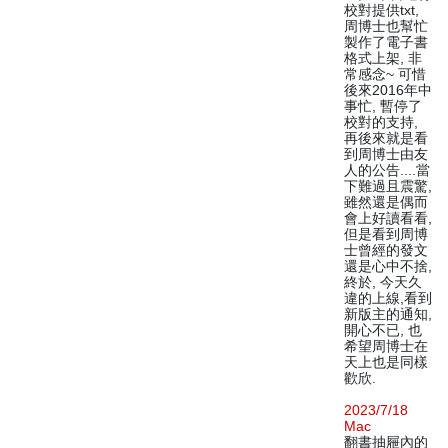
校對提供txt,
周博士也幫忙
製作了電子書
格式上架, 非
常感念~ 可惜
後來2016年中
事忙, 暫停了
校對的支持,
再後來就是看
到周博士由友
人的公告....當
下難過且震驚,
雖然還是偶而
會上好讀看看,
但是看到周博
士曾經的發文
還是心中不捨,
終於, 今天久
違的上線,看到
新版主的通知,
開心不已, 也
希望周博士在
天上也是同樣
歡欣.
2023/7/18
Mac
翻書抽屜內的