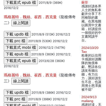
蘇菲
2011/8/9 (369K)
感謝好讀各界
2016/12/2
人士的無私奉
獻并分享了不
瑪格麗特．魏絲、崔西．西克曼
《龍槍傳奇
同種類的書
藏。在異地難
二》
以購買中文書
籍，好讀提供
一個很好的中
2011/8/9 (513K) 2016/12/2
文書閱讀平
台。
2011/8/9 (530K) 2016/12/2
2016/12/2 (1477K)
2024/10/20
Tao
2011/8/9 (360K) 2016/12/2
粗暴的以信用
卡感謝好讀團
2013/6/28 (360K)
隊的無償奉
2016/12/2
獻。懇請各位
讀友有錢出
錢，有力出
瑪格麗特．魏絲、崔西．西克曼
《龍槍傳奇
力，讓好讀生
三》
生不息，也讓
周博士恩澤廣
被不熄°
2011/8/9 (386K) 2016/12/2
2024/9/13
2011/8/9 (398K) 2016/12/2
maliang
感谢好读，无
2016/12/2 (1129K)