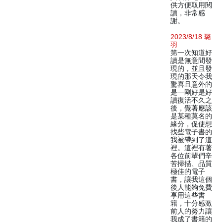
供方便取用閱
讀，非常感
謝。
2023/8/18 璐
羽
第一次知道好
讀是無意間發
現的，並且發
現的那天令我
驚喜且意外的
是—剛好是好
讀復活不久之
後，覺著應該
是某種莫名的
緣分，促使想
找些電子書的
我被帶到了這
裡。這裡有著
各位前輩們辛
苦掃描、品質
極佳的電子
書，讓我這個
後人能夠免費
享用這些書
籍，十分感激
前人的努力讓
我成了書籍的