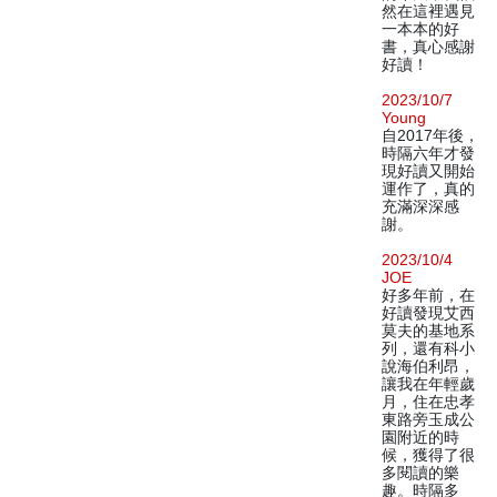
然在這裡遇見
一本本的好
書，真心感謝
好讀！
2023/10/7
Young
自2017年後，
時隔六年才發
現好讀又開始
運作了，真的
充滿深深感
謝。
2023/10/4
JOE
好多年前，在
好讀發現艾西
莫夫的基地系
列，還有科小
說海伯利昂，
讓我在年輕歲
月，住在忠孝
東路旁玉成公
園附近的時
候，獲得了很
多閱讀的樂
趣。時隔多