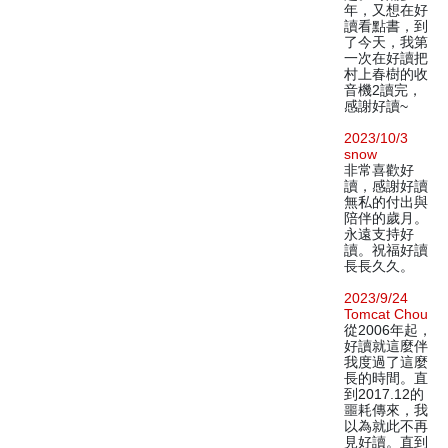
年，又想在好
讀看點書，到
了今天，我第
一次在好讀把
村上春樹的收
音機2讀完，
感謝好讀~
2023/10/3
snow
非常喜歡好
讀，感謝好讀
無私的付出與
陪伴的歲月。
永遠支持好
讀。祝福好讀
長長久久。
2023/9/24
Tomcat Chou
從2006年起，
好讀就這麼伴
我度過了這麼
長的時間。直
到2017.12的
噩耗傳來，我
以為就此不再
見好讀。直到