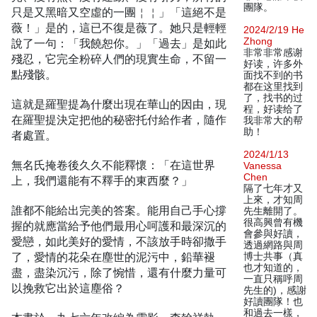
團隊。
只是又黑暗又空虛的一團￤￤」「這絕不是
薇！」是的，這已不復是薇了。她只是輕輕
2024/2/19 He
Zhong
說了一句：「我饒恕你。」「過去」是如此
非常非常感谢
殘忍，它完全粉碎人們的現實生命，不留一
好读，许多外
點殘骸。
面找不到的书
都在这里找到
了，找书的过
這就是羅聖提為什麼出現在華山的因由，現
程，好读给了
在羅聖提決定把他的秘密托付給作者，隨作
我非常大的帮
助！
者處置。
2024/1/13
無名氏掩卷後久久不能釋懷：「在這世界
Vanessa
Chen
上，我們還能有不釋手的東西麼？」
隔了七年才又
上來，才知周
誰都不能給出完美的答案。能用自己手心撐
先生離開了。
很高興曾有機
握的就應當給予他們最用心呵護和最深沉的
會參與好讀，
愛戀，如此美好的愛情，不該放手時卻撒手
透過網路與周
了，愛情的花朵在塵世的泥污中，鉛華褪
博士共事（真
也才知道的，
盡，盡染沉污，除了惋惜，還有什麼力量可
一直只稱呼周
以挽救它出於這塵俗？
先生的)，感謝
好讀團隊！也
和過去一樣，