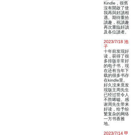
Kindle，很舊
沒有開啟了使
我再與好讀相
遇。期待重拾
讀趣，祝讀趣
再次重臨好讀
及各位讀者。
2023/7/18 池
子
十年前发现好
读，获得了很
多排版非常好
的电子书，现
在还有当年下
载的很多书存
在kindle里。
好久没来竟发
现版主周先生
已经过世令人
不胜唏嘘。感
谢周先生带来
好读，给予纷
繁复杂的网络
一方书香雅
地。
2023/7/14 甲