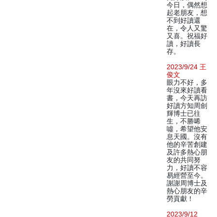
今日，偶然想
起老朋友，想
不到好讀還
在，令人又驚
又喜。祝福好
讀，好讀長
存。
2023/9/24 王
俊文
眼力不好，多
年沒來好讀看
書，今天再訪
好讀方知周劍
輝博士已往
生，不勝唏
噓，希望他安
息天國。沒有
他的辛苦創建
及許多熱心朋
友的共同努
力，好讀不容
易經營至今。
謝謝周博士及
熱心朋友的辛
勞貢獻！
2023/9/12