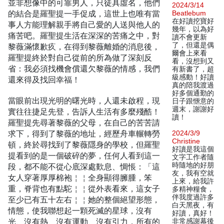
並非想像中的可靠男人，只徒具虛名，他們
2024/3/14
的結合是羅聖提一手促成，這世上也唯有當
Beatlebum
在好讀挖寶好
事人方能理解親手將自己愛的人送與他人的
幾年，以為好
痛苦吧。羅聖提生活在深深的苦痛之中，對
讀不會更新
了，但還是偶
黎薇滿懷歉疚，在得到黎薇離婚的消息後，
爾會上來看
羅聖提終於對自己從前的所為做了深刻反
看，沒想到又
省：我必須找機會償還欠黎薇的情感，我們
有新書了，超
級感動！好讀
還來得及找回幸福！
真的陪我渡過
好多個通勤的
當眼前出現光明的曙光時，人還未啟程，現
日子跟愜意的
週末，謝謝好
實往往捷足先登，告訴人生活有多麼殘酷！
讀！
羅聖提先尋著黎薇的父母，在自己的苦苦請
求下，得到了黎薇的地址，經歷舟車輾轉勞
2024/3/9
Christine
頓，終於尋找到了黎薇隱身的學校，但羅聖
好讀是我這個
提看到的是一個破碎的夢，任何人看到這一
文字工作者隨
時隨地的好朋
段，都不能不從心底深處歎息、惆悵：「這
友，我有空就
女人穿著厚厚棉袍￤￤全身顯得臃腫，笨
上來，給我許
重，脊背也有點駝￤￤從外表看來，這女子
多精神糧食，
伴我度過許多
至少已有五十左右￤￤她的整個絕望形態，
白天黑夜，有
情態，使我聯想起一顆死滅的星球，沒有
好讀，真好！
光、沒有熱、沒有運動、沒有引力，所有的
非常感謝幕後