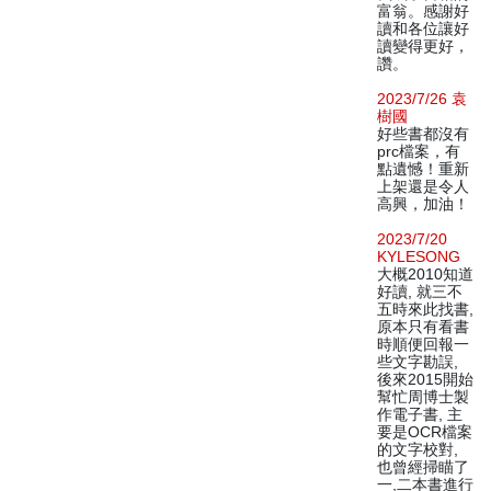
富翁。感謝好
讀和各位讓好
讀變得更好，
讚。
2023/7/26 袁
樹國
好些書都沒有
prc檔案，有
點遺憾！重新
上架還是令人
高興，加油！
2023/7/20
KYLESONG
大概2010知道
好讀, 就三不
五時來此找書,
原本只有看書
時順便回報一
些文字勘誤,
後來2015開始
幫忙周博士製
作電子書, 主
要是OCR檔案
的文字校對,
也曾經掃瞄了
一,二本書進行