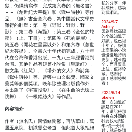
私的分享，伴
獄，仍繼續寫作，完成第六卷的《無名書》
我成长，感动
－－《創世紀大菩提》和《獄中詩抄》等作
到我泪流。
品。《無》書全套六卷，為中國當代文學史
2024/9/7
難得的壯舉：第一卷《野獸．野獸．野
Ashley
獸》；第二卷《海豔》；第三卷《金色的蛇
因為尋找高陽
的小說知道了
夜》（上、下冊）；第四卷《死的巖層》、
好讀，也已經
第五卷《開花在星雲以外》和第六卷《創世
十年了。好讀
上高陽的小說
紀大菩提》。全書六十年代初完成，八十年
也慢慢地持續
代在台灣和香港出版。一九八三年經香港到
更新，越來越
台灣。其他作品有短篇小說集《聖誕紅》，
全，而且質量
上佳，值得珍
散文集《紅鯊》、《塔外的女人》和詩集
藏。感謝好
《獄中詩抄》等。曾獲中山文藝獎、國家文
讀！感謝校對
藝獎等多個獎項。晚年除整理出版舊作外，
者！
亦出版了《宇宙投影》、《在生命的光環上
2024/6/14
跳舞》、《一根鉛絲火》等作品。
Skelen
第一次知道好
讀是在2011
內容簡介
年，還記得那
時身在外國的
作者（無名氏）因情緒悶鬱，再訪華山，寓
我要找<那些
年>是十分困
居玉泉院。初識覺空老道，但此道人很拒絕
難，就是好讀