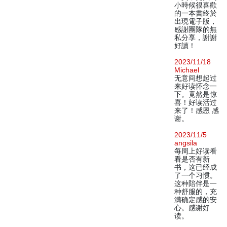
小時候很喜歡
的一本書終於
出現電子版，
感謝團隊的無
私分享，謝謝
好讀！
2023/11/18
Michael
无意间想起过
来好读怀念一
下。竟然是惊
喜！好读活过
来了！感恩 感
谢。
2023/11/5
angsila
每周上好读看
看是否有新
书，这已经成
了一个习惯。
这种陪伴是一
种舒服的，充
满确定感的安
心。感谢好
读。