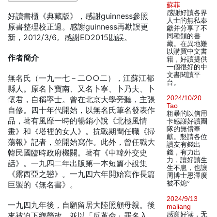
蘇菲
感謝好讀各界
好讀書櫃《典藏版》，感謝guinness參照
人士的無私奉
原書整理校正過。感謝guinness再勘誤更
獻并分享了不
同種類的書
新，2012/3/6。感謝ED2015勘誤。
藏。在異地難
以購買中文書
作者簡介
籍，好讀提供
一個很好的中
文書閱讀平
無名氏（一九一七－二○○二），江蘇江都
台。
縣人。原名卜寶南、又名卜寧、卜乃夫、卜
2024/10/20
懷君，自稱寧士。曾在北京大學旁聽，主張
Tao
自修。四十年代開始，以無名氏筆名發表作
粗暴的以信用
品，著有風靡一時的暢銷小說《北極風情
卡感謝好讀團
隊的無償奉
畫》和《塔裡的女人》。抗戰期間任職《掃
獻。懇請各位
蕩報》記者，並開始寫作。此外，曾任職大
讀友有錢出
韓民國臨時政府機關。著有《中韓外交史
錢，有力出
力，讓好讀生
話》。一九四二年出版第一本短篇小說集
生不息，也讓
《露西亞之戀》。一九四六年開始寫作長篇
周博士恩澤廣
被不熄°
巨製的《無名書》。
2024/9/13
一九四九年後，自願留居大陸照顧母親。後
maliang
感谢好读，无
來被迫下鄉勞改，並以「反革命」罪名入