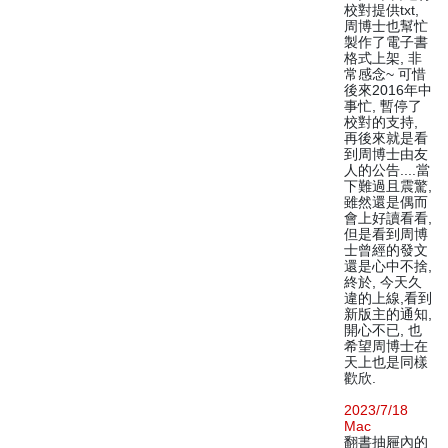
校對提供txt,
周博士也幫忙
製作了電子書
格式上架, 非
常感念~ 可惜
後來2016年中
事忙, 暫停了
校對的支持,
再後來就是看
到周博士由友
人的公告....當
下難過且震驚,
雖然還是偶而
會上好讀看看,
但是看到周博
士曾經的發文
還是心中不捨,
終於, 今天久
違的上線,看到
新版主的通知,
開心不已, 也
希望周博士在
天上也是同樣
歡欣.
2023/7/18
Mac
翻書抽屜內的