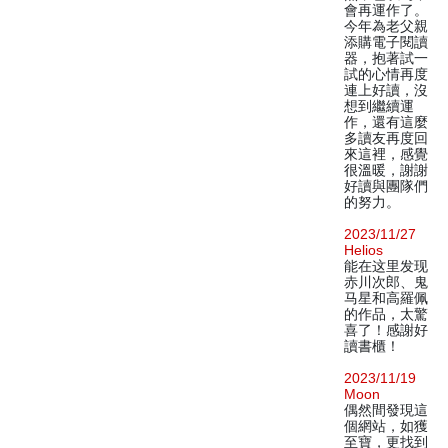
會再運作了。
今年為老父親
添購電子閱讀
器，抱著試一
試的心情再度
連上好讀，沒
想到繼續運
作，還有這麼
多讀友再度回
來這裡，感覺
很溫暖，謝謝
好讀與團隊們
的努力。
2023/11/27
Helios
能在这里发现
赤川次郎、鬼
马星和高羅佩
的作品，太驚
喜了！感謝好
讀書櫃！
2023/11/19
Moon
偶然間發現這
個網站，如獲
至寶，更找到