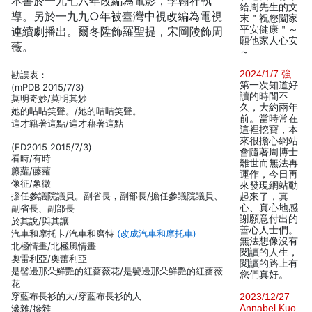
本書於一九七六年改編為電影，李翰祥執
給周先生的文
導。另於一九九○年被臺灣中視改編為電視
末＂祝您闔家
平安健康＂～
連續劇播出。爾冬陞飾羅聖提，宋岡陵飾周
願他家人心安
薇。
～
2024/1/7 強
勘誤表：
第一次知道好
(mPDB 2015/7/3)
讀的時間不
莫明奇妙/莫明其妙
久，大約兩年
她的咕咕笑聲。/她的咭咭笑聲。
前。當時常在
這才籍著這點/這才藉著這點
這裡挖寶，本
來很擔心網站
(ED2015 2015/7/3)
會隨著周博士
看時/有時
離世而無法再
籐蘿/藤蘿
運作，今日再
像征/象徵
來發現網站動
擔任參議院議員。副省長，副部長/擔任參議院議員、
起來了，真
心、真心地感
副省長、副部長
謝願意付出的
於其說/與其讓
善心人士們。
汽車和摩托卡/汽車和磨特
(改成汽車和摩托車)
無法想像沒有
北極情畫/北極風情畫
閱讀的人生，
奧雷利亞/奧蕾利亞
閱讀的路上有
是髻邊那朵鮮艷的紅薔薇花/是鬢邊那朵鮮艷的紅薔薇
您們真好。
花
穿藍布長衫的大/穿藍布長衫的人
2023/12/27
Annabel Kuo
滲雜/摻雜