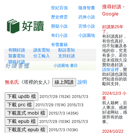
搜尋好讀 -
世紀百強
隨身智囊
Google
歷史煙雲
武俠小說
懸疑小說
言情小說
好讀第25年
了
。
奇幻小說
小說園地
有好讀真好，
有你也真好。
有聲書籍
但不知遍及各
有關好讀
讀友需知
勘誤需知
地的你，究竟
有多少。若你
製書需知
分工輸入
支持好讀
從未或很久沒
聯絡好讀
贊助過好讀，
小說園地 書目
請按這裡
，贊
助好讀也讓我
們知道你的鼓
無名氏
《塔裡的女人》
說明
勵與支持。
2024/12/3 小
2011/7/29 (152K) 2015/7/3
黄
前人栽树，后
2011/7/29 (151K) 2015/7/3
人乘凉。感谢
好读网站，感
2015/7/3 (435K)
谢所有的故
2011/7/29 (103K) 2015/7/3
事。
2015/7/3 (103K)
2024/10/22