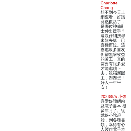
Charlotte
Chang
想不到今天上
網查看，好讀
竟然復活了，
是哪位神仙壯
士伸出援手？
還沒仔細搜尋
來龍去脈，已
喜極而泣。這
嘉惠眾多書友
但卻無啥收益
的苦工，真的
需要有很多愛
才能繼續下
去，祝福新版
主，謝謝您！
好人一生平
安！
2023/9/5 小張
喜愛好讀網站
及電子書本 很
多年月了。從
武俠小說起
始，到各種書
類，幸得有心
人製作電子本