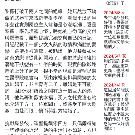
《好讀》了。
黎薇打破了兩人之間的絕緣，她居然放下驕
2024/5/8 rc
傲的武器前來找羅聖提學琴，看似平淡的半
去年偶然發現
好讀，覺得這
年交往實則兩位主人翁都是心潮暗湧，還是
裡根本是寶藏
黎薇，率先坦露心懷，將她的心徹底的交付
天地！謝謝每
一位在幕後默
與羅聖提，羅聖提讀完她交與自己的日記，
默耕耘文學天
日記記載了一個少女火熱的激情和滿腔的愛
地的人。
戀，羅聖提被震驚，被點燃，他與黎薇如火
2024/5/7 呢
如荼的戀情從此刻開始了。他們將戀情維持
用好讀許多年
著地下狀態有一年半的時間，現實的陰影逐
了，感謝重新
漸的上升了起來，很不幸的現實是羅聖提還
更新，也感謝
大家的付出！
在醫學院唸書時，既由家裡安排與同鄉的女
孩結婚了，並且育有二子，離婚是不可能
2024/4/4 R
這里居然能找
的，因此他和黎薇之間有這一個巨大的鴻
到哈維爾．西
溝，他為著黎薇的幸福，受人之托竟違心給
耶拉的書！驚
她介紹了方（一位軍閥），黎薇受了巨大刺
喜萬分！希望
能讀到更多這
激，由愛而恨，憤而與對方結婚了。
位歷史小說大
師的作品！感
抗戰爆發後，羅聖提飄零四方，只偶爾得知
恩每一位好讀
團隊！
一些黎薇的近況，她的生活很不如意，方也