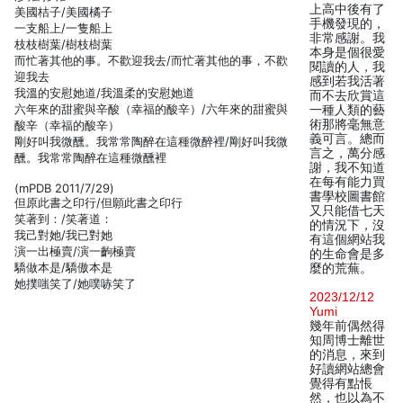
上高中後有了
美國桔子/美國橘子
手機發現的，
一支船上/一隻船上
非常感謝。我
枝枝樹葉/樹枝樹葉
本身是個很愛
而忙著其他的事。不歡迎我去/而忙著其他的事，不歡
閱讀的人，我
迎我去
感到若我活著
我溫的安慰她道/我溫柔的安慰她道
而不去欣賞這
六年來的甜蜜與辛酸（幸福的酸辛）/六年來的甜蜜與
一種人類的藝
術那將毫無意
酸辛（幸福的酸辛）
義可言。總而
剛好叫我微醺。我常常陶醉在這種微醉裡/剛好叫我微
言之，萬分感
醺。我常常陶醉在這種微醺裡
謝，我不知道
在每有能力買
(mPDB 2011/7/29)
書學校圖書館
但原此書之印行/但願此書之印行
又只能借七天
笑著到：/笑著道：
的情況下，沒
我己對她/我已對她
有這個網站我
演一出極賣/演一齣極賣
的生命會是多
驕做本是/驕傲本是
麼的荒蕪。
她撲嗤笑了/她噗哧笑了
2023/12/12
Yumi
幾年前偶然得
知周博士離世
的消息，來到
好讀網站總會
覺得有點悵
然，也以為不