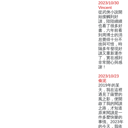
2023/10/30
Vincent
從武俠小說開
始接觸到好
讀，陸陸續續
也看了很多好
書，六年前看
到周博士的消
息覺得十分不
捨與可惜，時
隔多年發現好
讀又重新運作
了，實在感到
非常開心與感
謝！
2023/10/23
偷泥
2019年的某
天，我在這裡
遇見了薩豐的
風之影，便開
啟了我的閱讀
之路，才知道
原來閱讀是一
件多麼快樂的
事情。2023年
的今天，我依