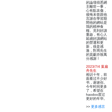
的論壇得悉網
主離世一事，
心有點哀傷，
後悔未曾跟他
言謝在學習期
間他的網站是
我的精神食
糧。見到好讀
重啟，有心人
延續好讀網站
的營運和更
新，很是感
激，對周先生
的貢獻亦致萬
分感謝！
2023/7/4 葉扁
舟先生
相识十年，前
面看过不少好
书，谢谢你。
今年时间更多
了，希望在
haodoo度过
更好的年华。
>>
更多感言