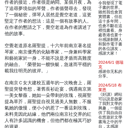
作者的接近，作者很是納悶。某個月夜，為
令我發現了電
子書的世界。
了追尋夢境似的琴聲，作者循聲尋去，發現
雖然我也會買
了一個秘密，彈琴人居然是覺空老道，這更
實體書，但在
堅定了作者的想法：這是一個有故事的人。
這十多年間，
也會不斷在這
在作者的懇請之下，覺空老道為作者講述了
裡找書看。身
他的故事。
處香港也要十
分感謝創辦人
和製作電子書
空覺老道原名羅聖提，十六年前南京著名提
的各位讀友，
琴家，南京優秀的化驗專家，一身兼科學家
感謝大家！
和藝術家於一身，不能不說是矛盾而高難度
2024/6/1 德瑞
的融合。「榮譽如一艘快艇，急速而平穩的
克
載我往明亮的彼岸。」
感谢你无私的
分享。
在南京Ｃ女大建校五週年的一次晚會上，羅
2024/5/18 布
聖提突發奇想，著舊長衫赴宴，偶遇南京第
莱恩
《好讀》網站
一美女黎薇，她如一朵帶刺的玫瑰，視羅聖
可以說是啟蒙
提為草芥，羅聖提自視見過美人無數，不服
了我對文學的
氣她的傲慢，便小小的惹了一番這刺玫瑰，
興趣，一個提
供了我自由自
未料竟因此結緣，他們兩位南京社交界的紅
在悠遊於文學
人有許多認識的機會，但他們都在極其巧妙
書海之中的平
的迴避。
台，太感謝