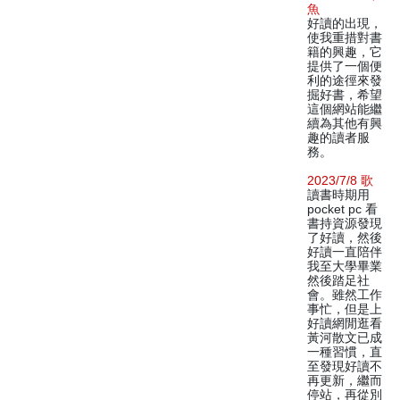
魚
好讀的出現，
使我重措對書
籍的興趣，它
提供了一個便
利的途徑來發
掘好書，希望
這個網站能繼
續為其他有興
趣的讀者服
務。
2023/7/8 歌
讀書時期用
pocket pc 看
書持資源發現
了好讀，然後
好讀一直陪伴
我至大學畢業
然後踏足社
會。雖然工作
事忙，但是上
好讀網閒逛看
黃河散文已成
一種習慣，直
至發現好讀不
再更新，繼而
停站，再從別