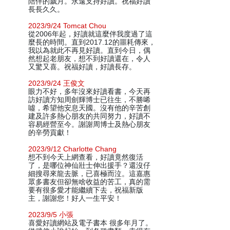
陪伴的歲月。永遠支持好讀。祝福好讀
長長久久。
2023/9/24 Tomcat Chou
從2006年起，好讀就這麼伴我度過了這
麼長的時間。直到2017.12的噩耗傳來，
我以為就此不再見好讀。直到今日，偶
然想起老朋友，想不到好讀還在，令人
又驚又喜。祝福好讀，好讀長存。
2023/9/24 王俊文
眼力不好，多年沒來好讀看書，今天再
訪好讀方知周劍輝博士已往生，不勝唏
噓，希望他安息天國。沒有他的辛苦創
建及許多熱心朋友的共同努力，好讀不
容易經營至今。謝謝周博士及熱心朋友
的辛勞貢獻！
2023/9/12 Charlotte Chang
想不到今天上網查看，好讀竟然復活
了，是哪位神仙壯士伸出援手？還沒仔
細搜尋來龍去脈，已喜極而泣。這嘉惠
眾多書友但卻無啥收益的苦工，真的需
要有很多愛才能繼續下去，祝福新版
主，謝謝您！好人一生平安！
2023/9/5 小張
喜愛好讀網站及電子書本 很多年月了。