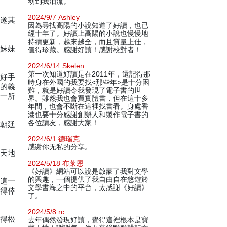
动到我泪流。
2024/9/7 Ashley
而遂其
因為尋找高陽的小說知道了好讀，也已
經十年了。好讀上高陽的小說也慢慢地
持續更新，越來越全，而且質量上佳，
其妹妹
值得珍藏。感謝好讀！感謝校對者！
2024/6/14 Skelen
第一次知道好讀是在2011年，還記得那
的好手
時身在外國的我要找<那些年>是十分困
飛的義
難，就是好讀令我發現了電子書的世
抱一所
界。雖然我也會買實體書，但在這十多
年間，也會不斷在這裡找書看。身處香
港也要十分感謝創辦人和製作電子書的
各位讀友，感謝大家！
到朝廷
2024/6/1 德瑞克
感谢你无私的分享。
與天地
2024/5/18 布莱恩
《好讀》網站可以說是啟蒙了我對文學
的興趣，一個提供了我自由自在悠遊於
簪這一
文學書海之中的平台，太感謝《好讀》
遂得倖
了。
2024/5/8 rc
聽得松
去年偶然發現好讀，覺得這裡根本是寶