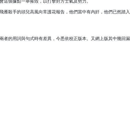
會這個據點一舉摧毀，以打擊對方士氣及勢力。
飛雁殺手的頭兒高風向常護花報告，他們當中有內奸，他們已然踏
兩者的用詞與句式時有差異，今悉依校正版本。又網上版其中幾回