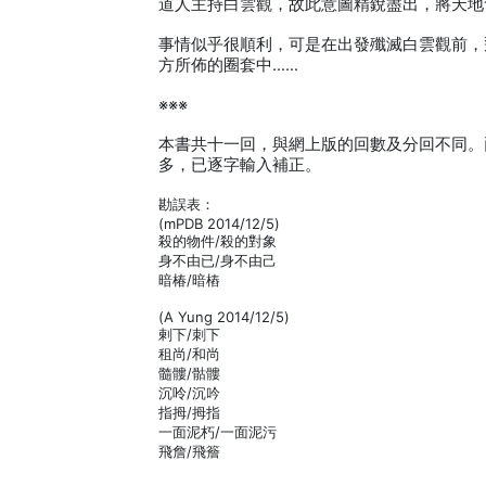
道人主持白雲觀，故此意圖精銳盡出，將天地
事情似乎很順利，可是在出發殲滅白雲觀前，
方所佈的圈套中……
※※※
本書共十一回，與網上版的回數及分回不同。
多，已逐字輸入補正。
勘誤表：
(mPDB 2014/12/5)
殺的物件/殺的對象
身不由已/身不由己
暗椿/暗樁
(A Yung 2014/12/5)
剌下/刺下
租尚/和尚
髓髏/骷髏
沉呤/沉吟
指拇/拇指
一面泥朽/一面泥污
飛詹/飛簷