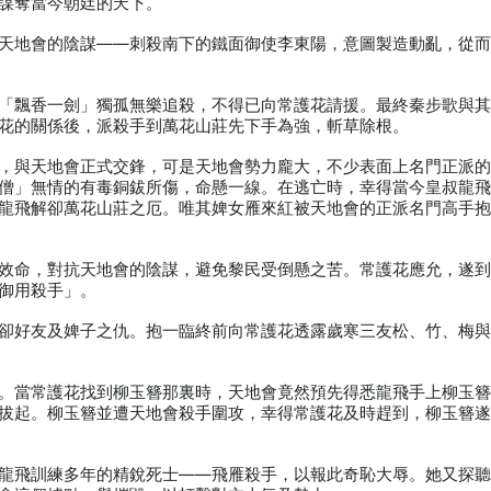
謀奪當今朝廷的天下。
天地會的陰謀——刺殺南下的鐵面御使李東陽，意圖製造動亂，從
「飄香一劍」獨孤無樂追殺，不得已向常護花請援。最終秦步歌與
花的關係後，派殺手到萬花山莊先下手為強，斬草除根。
，與天地會正式交鋒，可是天地會勢力龐大，不少表面上名門正派
僧」無情的有毒銅鈸所傷，命懸一線。在逃亡時，幸得當今皇叔龍
龍飛解卻萬花山莊之厄。唯其婢女雁來紅被天地會的正派名門高手
效命，對抗天地會的陰謀，避免黎民受倒懸之苦。常護花應允，遂
御用殺手」。
卻好友及婢子之仇。抱一臨終前向常護花透露歲寒三友松、竹、梅
。當常護花找到柳玉簪那裏時，天地會竟然預先得悉龍飛手上柳玉
拔起。柳玉簪並遭天地會殺手圍攻，幸得常護花及時趕到，柳玉簪
龍飛訓練多年的精銳死士——飛雁殺手，以報此奇恥大辱。她又探