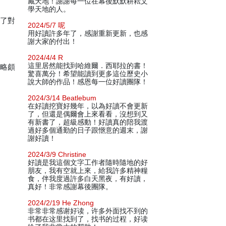
藏天地！謝謝每一位在幕後默默耕耘文
學天地的人。
入了對
2024/5/7 呢
用好讀許多年了，感謝重新更新，也感
謝大家的付出！
2024/4/4 R
這里居然能找到哈維爾．西耶拉的書！
漏略頗
驚喜萬分！希望能讀到更多這位歷史小
說大師的作品！感恩每一位好讀團隊！
2024/3/14 Beatlebum
在好讀挖寶好幾年，以為好讀不會更新
了，但還是偶爾會上來看看，沒想到又
有新書了，超級感動！好讀真的陪我渡
過好多個通勤的日子跟愜意的週末，謝
謝好讀！
2024/3/9 Christine
好讀是我這個文字工作者隨時隨地的好
朋友，我有空就上來，給我許多精神糧
食，伴我度過許多白天黑夜，有好讀，
真好！非常感謝幕後團隊。
2024/2/19 He Zhong
非常非常感谢好读，许多外面找不到的
书都在这里找到了，找书的过程，好读