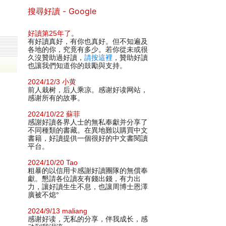
搜尋好讀 - Google
好讀第25年了
。
有好讀真好，有你也真好。但不知遍及
各地的你，究竟有多少。若你從未或很
久沒贊助過好讀，
請按這裡
，贊助好讀
也讓我們知道你的鼓勵與支持。
2024/12/3 小黄
前人栽树，后人乘凉。感谢好读网站，
感谢所有的故事。
2024/10/22 蘇菲
感謝好讀各界人士的無私奉獻并分享了
不同種類的書藏。在異地難以購買中文
書籍，好讀提供一個很好的中文書閱讀
平台。
2024/10/20 Tao
粗暴的以信用卡感謝好讀團隊的無償奉
獻。懇請各位讀友有錢出錢，有力出
力，讓好讀生生不息，也讓周博士恩澤
廣被不熄°
2024/9/13 maliang
感谢好读，无私的分享，伴我成长，感