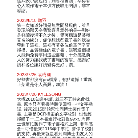
從武俠小說起始，到各種書類，幸得有
心人製作電子本供方便取用閱讀，非常
感謝。
2023/8/18 璐羽
第一次知道好讀是無意間發現的，並且
發現的那天令我驚喜且意外的是—剛好
是好讀復活不久之後，覺著應該是某種
莫名的緣分，促使想找些電子書的我被
帶到了這裡。這裡有著各位前輩們辛苦
掃描、品質極佳的電子書，讓我這個後
人能夠免費享用這些書籍，十分感激前
人的努力讓我成了書籍的富翁。感謝好
讀和各位讓好讀變得更好，讚。
2023/7/26 袁樹國
好些書都沒有prc檔案，有點遺憾！重新
上架還是令人高興，加油！
2023/7/20 KYLESONG
大概2010知道好讀, 就三不五時來此找
書, 原本只有看書時順便回報一些文字勘
誤, 後來2015開始幫忙周博士製作電子
書, 主要是OCR檔案的文字校對, 也曾經
掃瞄了一,二本書進行校對提供txt, 周博
士也幫忙製作了電子書格式上架, 非常感
念~ 可惜後來2016年中事忙, 暫停了校對
的支持, 再後來就是看到周博士由友人的