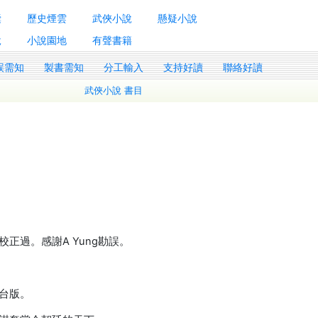
囊
歷史煙雲
武俠小說
懸疑小說
說
小說園地
有聲書籍
誤需知
製書需知
分工輸入
支持好讀
聯絡好讀
武俠小說 書目
正過。感謝A Yung勘誤。
台版。