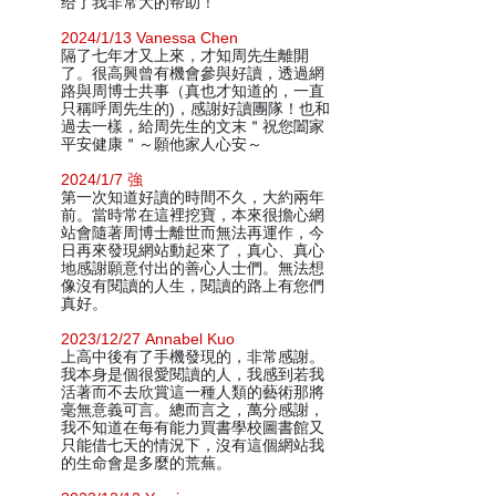
给了我非常大的帮助！
2024/1/13 Vanessa Chen
隔了七年才又上來，才知周先生離開
了。很高興曾有機會參與好讀，透過網
路與周博士共事（真也才知道的，一直
只稱呼周先生的)，感謝好讀團隊！也和
過去一樣，給周先生的文末＂祝您闔家
平安健康＂～願他家人心安～
2024/1/7 強
第一次知道好讀的時間不久，大約兩年
前。當時常在這裡挖寶，本來很擔心網
站會隨著周博士離世而無法再運作，今
日再來發現網站動起來了，真心、真心
地感謝願意付出的善心人士們。無法想
像沒有閱讀的人生，閱讀的路上有您們
真好。
2023/12/27 Annabel Kuo
上高中後有了手機發現的，非常感謝。
我本身是個很愛閱讀的人，我感到若我
活著而不去欣賞這一種人類的藝術那將
毫無意義可言。總而言之，萬分感謝，
我不知道在每有能力買書學校圖書館又
只能借七天的情況下，沒有這個網站我
的生命會是多麼的荒蕪。