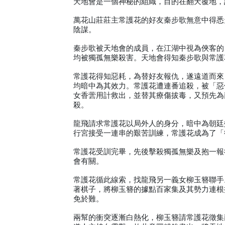
天地會是一個神秘的組織，目的在翻天覆地，
萬花山莊莊主常護花的好友秦步歌無意中得悉
陰謀。
秦步歌被天地會的成員，在江湖中視為俠客的
均被獨孤無樂殺害。天地會得知秦步歌與常護
常護花得知惡耗，為替好友報仇，遂遠道而來
均暗中為其效力。常護花遭連番追殺，被「惡
女香蕓用計救出，並替其療傷拔毒，又預先為
殺。
龍飛請求常護花以局外人的身分，暗中為朝廷
行宮接受一連串的艱苦訓練，常護花成為了「
常護花受訓完畢，先後擊殺獨孤無樂及抱一報
會有關。
常護花循此線索，找龍飛另一義女柳玉簪聯手
著棋子，將柳玉簪的據點百家集及其勢力連根
免於難。
兩幫的衝突逐漸白熱化，柳玉簪請常護花徵集