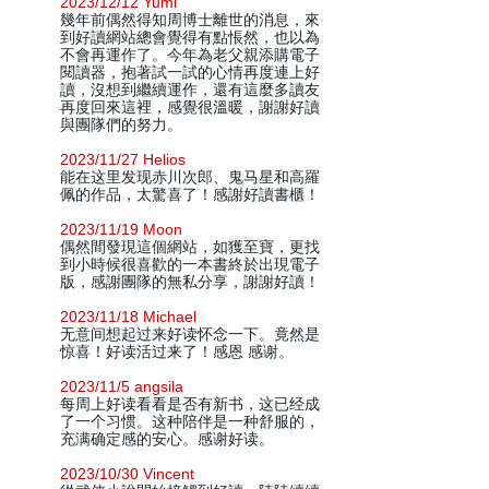
2023/12/12 Yumi
幾年前偶然得知周博士離世的消息，來
到好讀網站總會覺得有點悵然，也以為
不會再運作了。今年為老父親添購電子
閱讀器，抱著試一試的心情再度連上好
讀，沒想到繼續運作，還有這麼多讀友
再度回來這裡，感覺很溫暖，謝謝好讀
與團隊們的努力。
2023/11/27 Helios
能在这里发现赤川次郎、鬼马星和高羅
佩的作品，太驚喜了！感謝好讀書櫃！
2023/11/19 Moon
偶然間發現這個網站，如獲至寶，更找
到小時候很喜歡的一本書終於出現電子
版，感謝團隊的無私分享，謝謝好讀！
2023/11/18 Michael
无意间想起过来好读怀念一下。竟然是
惊喜！好读活过来了！感恩 感谢。
2023/11/5 angsila
每周上好读看看是否有新书，这已经成
了一个习惯。这种陪伴是一种舒服的，
充满确定感的安心。感谢好读。
2023/10/30 Vincent