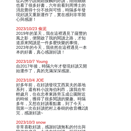
從武俠小說開始接觸到好讀，陸陸續續
也看了很多好書，六年前看到周博士的
消息覺得十分不捨與可惜，時隔多年發
現好讀又重新運作了，實在感到非常開
心與感謝！
2023/10/23 偷泥
2019年的某天，我在這裡遇見了薩豐的
風之影，便開啟了我的閱讀之路，才知
道原來閱讀是一件多麼快樂的事情。
2023年的今天，我依然在這裡遇見一本
本的好書，真心感謝好讀！
2023/10/7 Young
自2017年後，時隔六年才發現好讀又開
始運作了，真的充滿深深感謝。
2023/10/4 JOE
好多年前，在好讀發現艾西莫夫的基地
系列，還有科小說海伯利昂，讓我在年
輕歲月，住在忠孝東路旁玉成公園附近
的時候，獲得了很多閱讀的樂趣。時隔
多年，又想在好讀看點書，到了今天，
我第一次在好讀把村上春樹的收音機2讀
完，感謝好讀~
2023/10/3 snow
非常喜歡好讀，感謝好讀無私的付出與