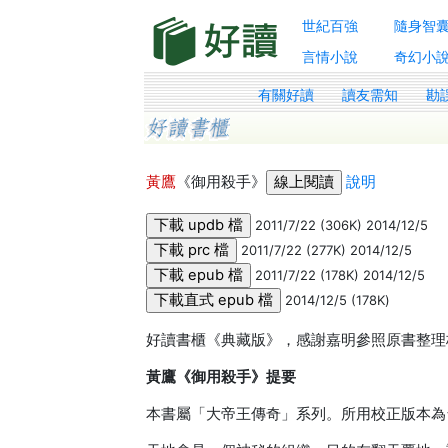
世紀百強
隨身智
言情小說
奇幻小
有關好讀
讀友需知
勘
黃鷹
《御用殺手》
說明
2011/7/22 (306K) 2014/12/5
2011/7/22 (277K) 2014/12/5
2011/7/22 (178K) 2014/12/5
2014/12/5 (178K)
好讀書櫃《典藏版》，感謝嘉明參照原書整理校
黃鷹《御用殺手》提要
本書屬「大帝王傳奇」系列。所用校正版本為