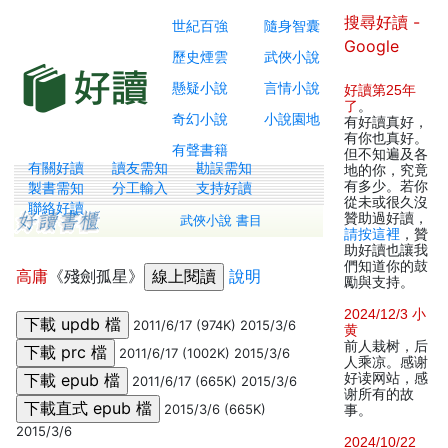
搜尋好讀 -
世紀百強
隨身智囊
Google
歷史煙雲
武俠小說
懸疑小說
言情小說
好讀第25年
了
。
奇幻小說
小說園地
有好讀真好，
有你也真好。
有聲書籍
但不知遍及各
有關好讀
讀友需知
勘誤需知
地的你，究竟
有多少。若你
製書需知
分工輸入
支持好讀
從未或很久沒
聯絡好讀
贊助過好讀，
武俠小說 書目
請按這裡
，贊
助好讀也讓我
們知道你的鼓
高庸
《殘劍孤星》
說明
勵與支持。
2024/12/3 小
2011/6/17 (974K) 2015/3/6
黄
前人栽树，后
2011/6/17 (1002K) 2015/3/6
人乘凉。感谢
好读网站，感
2011/6/17 (665K) 2015/3/6
谢所有的故
2015/3/6 (665K)
事。
2015/3/6
2024/10/22