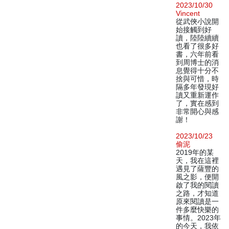
2023/10/30
Vincent
從武俠小說開
始接觸到好
讀，陸陸續續
也看了很多好
書，六年前看
到周博士的消
息覺得十分不
捨與可惜，時
隔多年發現好
讀又重新運作
了，實在感到
非常開心與感
謝！
2023/10/23
偷泥
2019年的某
天，我在這裡
遇見了薩豐的
風之影，便開
啟了我的閱讀
之路，才知道
原來閱讀是一
件多麼快樂的
事情。2023年
的今天，我依