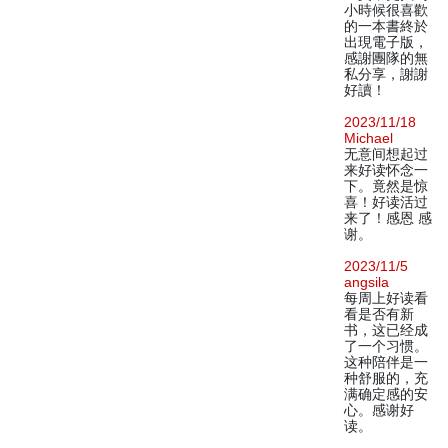
小時候很喜歡
的一本書終於
出現電子版，
感謝團隊的無
私分享，謝謝
好讀！
2023/11/18
Michael
无意间想起过
来好读怀念一
下。竟然是惊
喜！好读活过
来了！感恩 感
谢。
2023/11/5
angsila
每周上好读看
看是否有新
书，这已经成
了一个习惯。
这种陪伴是一
种舒服的，充
满确定感的安
心。感谢好
读。