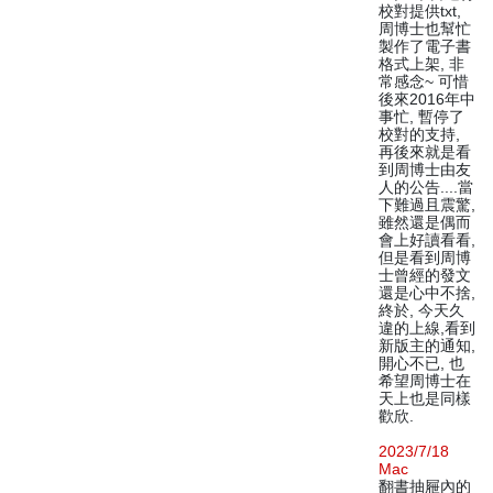
校對提供txt,
周博士也幫忙
製作了電子書
格式上架, 非
常感念~ 可惜
後來2016年中
事忙, 暫停了
校對的支持,
再後來就是看
到周博士由友
人的公告....當
下難過且震驚,
雖然還是偶而
會上好讀看看,
但是看到周博
士曾經的發文
還是心中不捨,
終於, 今天久
違的上線,看到
新版主的通知,
開心不已, 也
希望周博士在
天上也是同樣
歡欣.
2023/7/18
Mac
翻書抽屜內的