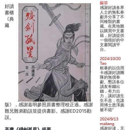
蘇菲
好讀
感謝好讀各界
書櫃
人士的無私奉
獻并分享了不
《典
同種類的書
藏
藏。在異地難
以購買中文書
籍，好讀提供
一個很好的中
文書閱讀平
台。
2024/10/20
Tao
粗暴的以信用
卡感謝好讀團
隊的無償奉
獻。懇請各位
讀友有錢出
錢，有力出
力，讓好讀生
生不息，也讓
版》，感謝嘉明參照原書整理校正過。感謝
周博士恩澤廣
被不熄°
難兄難弟勘誤並提供書影。感謝ED2015勘
誤。
2024/9/13
maliang
感谢好读，无
高庸《殘劍孤星》提要