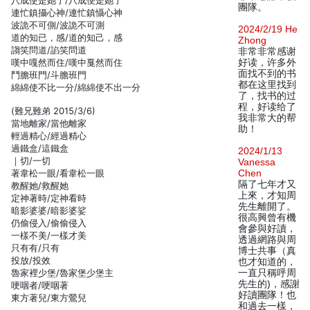
八成使是她了/八成便是她了
團隊。
連忙鎮攝心神/連忙鎮懾心神
波詭不可側/波詭不可測
2024/2/19 He
道的知已，感/道的知己，感
Zhong
謅笑問道/諂笑問道
非常非常感谢
嘆中嘎然而住/嘆中戛然而住
好读，许多外
面找不到的书
鬥膽班門/斗膽班門
都在这里找到
綿綿使不比一分/綿綿使不出一分
了，找书的过
程，好读给了
(難兄難弟 2015/3/6)
我非常大的帮
當地離家/當他離家
助！
輕過精心/經過精心
過鐵盒/這鐵盒
2024/1/13
｜切/一切
Vanessa
著韋松一眼/看韋松一眼
Chen
隔了七年才又
教醒她/救醒她
上來，才知周
定神著時/定神看時
先生離開了。
暗影婆婆/暗影婆娑
很高興曾有機
仍偷侵入/偷偷侵入
會參與好讀，
一樣不美/一樣才美
透過網路與周
只有有/只有
博士共事（真
投放/投效
也才知道的，
魯家裡少堡/魯家堡少堡主
一直只稱呼周
先生的)，感謝
哽咽者/哽咽著
好讀團隊！也
東方著兒/東方鶯兒
和過去一樣，