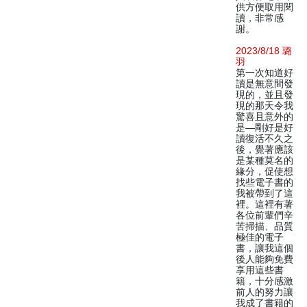
供方便取用閱
讀，非常感
謝。
2023/8/18 璐
羽
第一次知道好
讀是無意間發
現的，並且發
現的那天令我
驚喜且意外的
是—剛好是好
讀復活不久之
後，覺著應該
是某種莫名的
緣分，促使想
找些電子書的
我被帶到了這
裡。這裡有著
各位前輩們辛
苦掃描、品質
極佳的電子
書，讓我這個
後人能夠免費
享用這些書
籍，十分感激
前人的努力讓
我成了書籍的