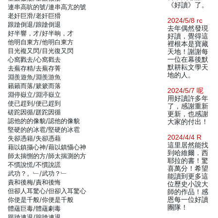
《好讀》了。
連串高吭的號/連串高亢的號
老奸巨滑/老奸巨猾
2024/5/8 rc
跟蹌倒退/踉蹌倒退
去年偶然發現
好半響，才/好半晌，才
好讀，覺得這
他明自東方/他明白東方
裡根本是寶藏
目光複又閃/目光復又閃
天地！謝謝每
心窩戮去/心窩戳去
一位在幕後默
默耕耘文學天
去蕪存精/去蕪存菁
地的人。
淵羨遊魚/淵羨游魚
籟籟而落/簌簌而落
2024/5/7 呢
淵停嶽立/淵渟嶽立
用好讀許多年
使已趕到/便已趕到
了，感謝重新
磋跎因循/蹉跎因循
更新，也感謝
認他的的像貌/認他的像貌
大家的付出！
堅硬的的冰雹/堅硬的冰雹
2024/4/4 R
失卻憑籍/失卻憑藉
這里居然能找
藉以鎮攝心神/藉以鎮懾心神
到哈維爾．西
師太揣惻的方/師太揣測的方
耶拉的書！驚
不慣說慌/不慣說謊
喜萬分！希望
武功？。﹂/武功？﹂
能讀到更多這
責和後梅/責和後悔
位歷史小說大
但卻人耳驚心/但卻入耳驚心
師的作品！感
你使是千般/你便是千般
恩每一位好讀
團隊！
體蘊巨毒/體蘊劇毒
跟蹌連退/踉蹌連退