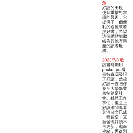
魚
好讀的出現，
使我重措對書
籍的興趣，它
提供了一個便
利的途徑來發
掘好書，希望
這個網站能繼
續為其他有興
趣的讀者服
務。
2023/7/8 歌
讀書時期用
pocket pc 看
書持資源發現
了好讀，然後
好讀一直陪伴
我至大學畢業
然後踏足社
會。雖然工作
事忙，但是上
好讀網閒逛看
黃河散文已成
一種習慣，直
至發現好讀不
再更新，繼而
停站，再從別