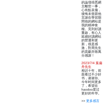
的論壇得悉網
主離世一事，
心有點哀傷，
後悔未曾跟他
言謝在學習期
間他的網站是
我的精神食
糧。見到好讀
重啟，有心人
延續好讀網站
的營運和更
新，很是感
激，對周先生
的貢獻亦致萬
分感謝！
2023/7/4 葉扁
舟先生
相识十年，前
面看过不少好
书，谢谢你。
今年时间更多
了，希望在
haodoo度过
更好的年华。
>>
更多感言