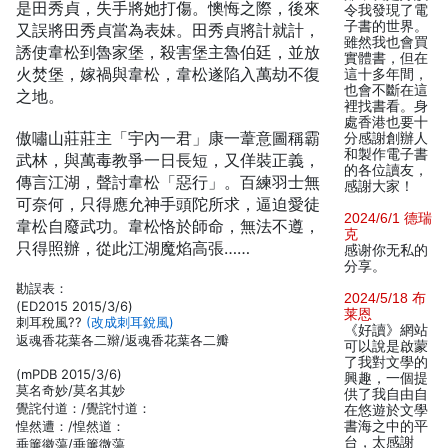
是田秀貞，失手將她打傷。懊悔之際，後來
令我發現了電
子書的世界。
又誤將田秀貞當為表妹。田秀貞將計就計，
雖然我也會買
誘使韋松到魯家堡，殺害堡主魯伯廷，並放
實體書，但在
火焚堡，嫁禍與韋松，韋松遂陷入萬劫不復
這十多年間，
也會不斷在這
之地。
裡找書看。身
處香港也要十
傲嘯山莊莊主「宇內一君」康一葦意圖稱霸
分感謝創辦人
和製作電子書
武林，與萬毒教爭一日長短，又佯裝正義，
的各位讀友，
傳言江湖，聲討韋松「惡行」。百練羽士無
感謝大家！
可奈何，只得應允神手頭陀所求，逼迫愛徒
2024/6/1 德瑞
韋松自廢武功。韋松恪於師命，無法不遵，
克
只得照辦，從此江湖魔焰高張……
感谢你无私的
分享。
勘誤表：
2024/5/18 布
(ED2015 2015/3/6)
莱恩
刺耳稅風??
(改成刺耳銳風)
《好讀》網站
返魂香花葉各二辮/返魂香花葉各二瓣
可以說是啟蒙
了我對文學的
(mPDB 2015/3/6)
興趣，一個提
莫名奇妙/莫名其妙
供了我自由自
覺詫付道：/覺詫忖道：
在悠遊於文學
惶然遭：/惶然道：
書海之中的平
台，太感謝
垂簾徽蕩/垂簾微蕩