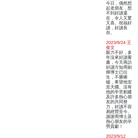
今日，偶然想
起老朋友，想
不到好讀還
在，令人又驚
又喜。祝福好
讀，好讀長
存。
2023/9/24 王
俊文
眼力不好，多
年沒來好讀看
書，今天再訪
好讀方知周劍
輝博士已往
生，不勝唏
噓，希望他安
息天國。沒有
他的辛苦創建
及許多熱心朋
友的共同努
力，好讀不容
易經營至今。
謝謝周博士及
熱心朋友的辛
勞貢獻！
2023/9/12