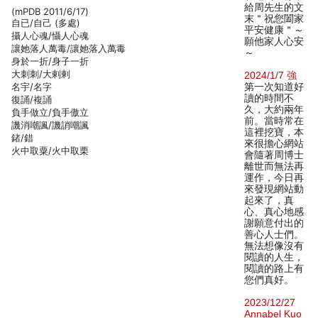
給周先生的文
(mPDB 2011/6/17)
末＂祝您闔家
自已/自己 (多處)
平安健康＂～
攝人心魂/懾人心魂
願他家人心安
讓她落人萬毒/讓她落入萬毒
～
身於一折/身子一折
大刺刺/大剌剌
2024/1/7 強
名宇/名字
第一次知道好
讀的時間不
復誦/複誦
久，大約兩年
負手做立/負手傲立
前。當時常在
譏消嘲諷/譏誚嘲諷
這裡挖寶，本
鍺/錯
來很擔心網站
火中取粟/火中取栗
會隨著周博士
離世而無法再
運作，今日再
來發現網站動
起來了，真
心、真心地感
謝願意付出的
善心人士們。
無法想像沒有
閱讀的人生，
閱讀的路上有
您們真好。
2023/12/27
Annabel Kuo