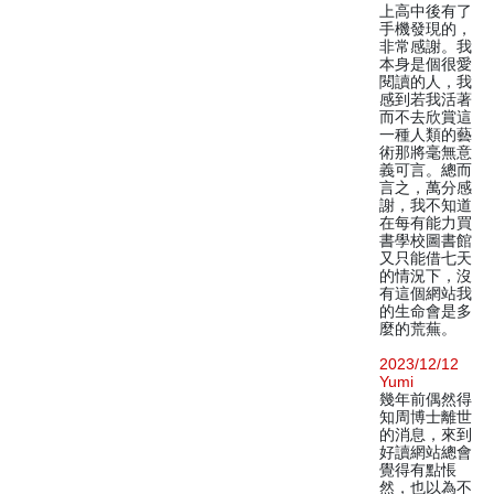
上高中後有了
手機發現的，
非常感謝。我
本身是個很愛
閱讀的人，我
感到若我活著
而不去欣賞這
一種人類的藝
術那將毫無意
義可言。總而
言之，萬分感
謝，我不知道
在每有能力買
書學校圖書館
又只能借七天
的情況下，沒
有這個網站我
的生命會是多
麼的荒蕪。
2023/12/12
Yumi
幾年前偶然得
知周博士離世
的消息，來到
好讀網站總會
覺得有點悵
然，也以為不