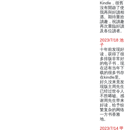
Kindle，很舊
沒有開啟了使
我再與好讀相
遇。期待重拾
讀趣，祝讀趣
再次重臨好讀
及各位讀者。
2023/7/18 池
子
十年前发现好
读，获得了很
多排版非常好
的电子书，现
在还有当年下
载的很多书存
在kindle里。
好久没来竟发
现版主周先生
已经过世令人
不胜唏嘘。感
谢周先生带来
好读，给予纷
繁复杂的网络
一方书香雅
地。
2023/7/14 甲