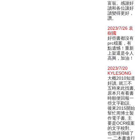
富翁。感謝好
讀和各位讓好
讀變得更好，
讚。
2023/7/26 袁
樹國
好些書都沒有
prc檔案，有
點遺憾！重新
上架還是令人
高興，加油！
2023/7/20
KYLESONG
大概2010知道
好讀, 就三不
五時來此找書,
原本只有看書
時順便回報一
些文字勘誤,
後來2015開始
幫忙周博士製
作電子書, 主
要是OCR檔案
的文字校對,
也曾經掃瞄了
一,二本書進行