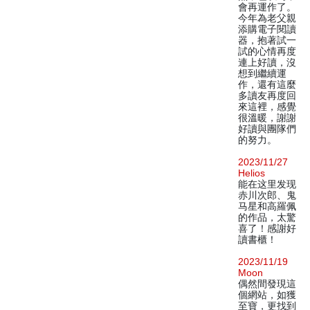
會再運作了。
今年為老父親
添購電子閱讀
器，抱著試一
試的心情再度
連上好讀，沒
想到繼續運
作，還有這麼
多讀友再度回
來這裡，感覺
很溫暖，謝謝
好讀與團隊們
的努力。
2023/11/27
Helios
能在这里发现
赤川次郎、鬼
马星和高羅佩
的作品，太驚
喜了！感謝好
讀書櫃！
2023/11/19
Moon
偶然間發現這
個網站，如獲
至寶，更找到