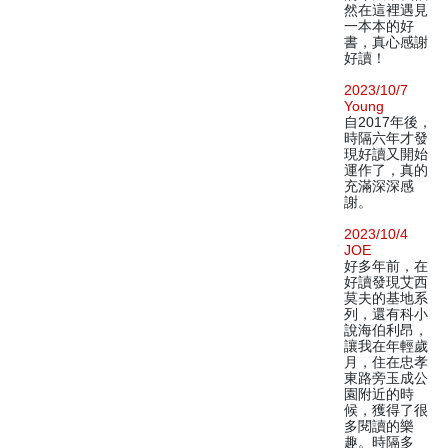
然在這裡遇見
一本本的好
書，真心感謝
好讀！
2023/10/7
Young
自2017年後，
時隔六年才發
現好讀又開始
運作了，真的
充滿深深感
謝。
2023/10/4
JOE
好多年前，在
好讀發現艾西
莫夫的基地系
列，還有科小
說海伯利昂，
讓我在年輕歲
月，住在忠孝
東路旁玉成公
園附近的時
候，獲得了很
多閱讀的樂
趣。時隔多