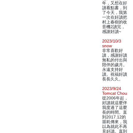
年，又想在好
讀看點書，到
了今天，我第
一次在好讀把
村上春樹的收
音機2讀完，
感謝好讀~
2023/10/3
snow
非常喜歡好
讀，感謝好讀
無私的付出與
陪伴的歲月。
永遠支持好
讀。祝福好讀
長長久久。
2023/9/24
Tomcat Chou
從2006年起，
好讀就這麼伴
我度過了這麼
長的時間。直
到2017.12的
噩耗傳來，我
以為就此不再
見好讀。直到