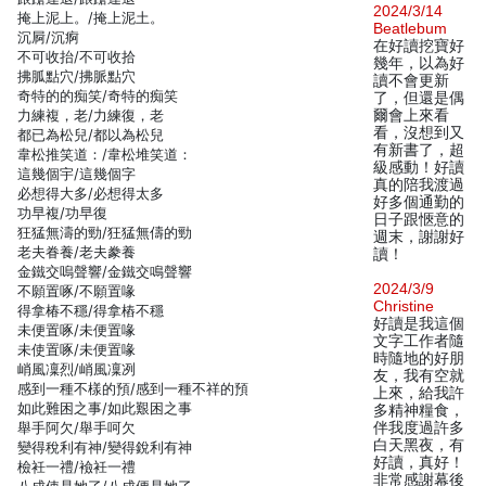
2024/3/14
掩上泥上。/掩上泥土。
Beatlebum
沉屙/沉痾
在好讀挖寶好
不可收抬/不可收拾
幾年，以為好
拂胍點穴/拂脈點穴
讀不會更新
奇特的的痴笑/奇特的痴笑
了，但還是偶
力練複，老/力練復，老
爾會上來看
看，沒想到又
都已為松兒/都以為松兒
有新書了，超
韋松推笑道：/韋松堆笑道：
級感動！好讀
這幾個宇/這幾個字
真的陪我渡過
必想得大多/必想得太多
好多個通勤的
功早複/功早復
日子跟愜意的
狂猛無濤的勁/狂猛無儔的勁
週末，謝謝好
老夫眷養/老夫豢養
讀！
金鐵交嗚聲響/金鐵交鳴聲響
2024/3/9
不願置啄/不願置喙
Christine
得拿椿不穩/得拿樁不穩
好讀是我這個
未便置啄/未便置喙
文字工作者隨
未使置啄/未便置喙
時隨地的好朋
峭風凜烈/峭風凜冽
友，我有空就
感到一種不樣的預/感到一種不祥的預
上來，給我許
如此難困之事/如此艱困之事
多精神糧食，
舉手阿欠/舉手呵欠
伴我度過許多
白天黑夜，有
變得稅利有神/變得銳利有神
好讀，真好！
檢衽一禮/襝衽一禮
非常感謝幕後