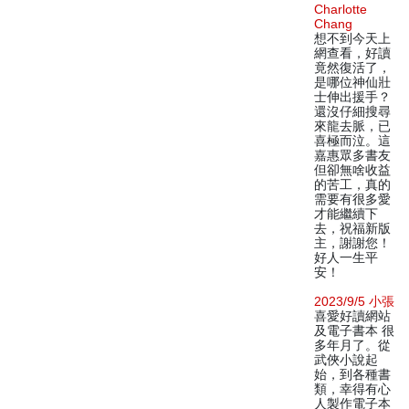
Charlotte
Chang
想不到今天上
網查看，好讀
竟然復活了，
是哪位神仙壯
士伸出援手？
還沒仔細搜尋
來龍去脈，已
喜極而泣。這
嘉惠眾多書友
但卻無啥收益
的苦工，真的
需要有很多愛
才能繼續下
去，祝福新版
主，謝謝您！
好人一生平
安！
2023/9/5 小張
喜愛好讀網站
及電子書本 很
多年月了。從
武俠小說起
始，到各種書
類，幸得有心
人製作電子本