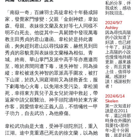
私的分享，伴
我成长，感动
「南嶽一奇」百練羽士高徒韋松十年藝成歸
到我泪流。
家，發覺家門慘變：父親「金劍神鏢」韋如
2024/9/7
森、母親、表妹徐文蘭及友好等七人同樣不
Ashley
明不白死去。他從其中一具屍體中發現萬毒
因為尋找高陽
的小說知道了
教主田秀貞的君山邀函。韋松於是持此書
好讀，也已經
函，匆匆趕到君山以尋找線索，赫然見到田
十年了。好讀
秀貞的容貌竟與表妹徐文蘭極為相似。青
上高陽的小說
也慢慢地持續
城、終南、華山掌門及派中高手等亦應邀而
更新，越來越
至，唯於席間同遭下毒，迷失神智，同為操
全，而且質量
上佳，值得珍
縱；韋松被迷失神智的眾派高手圍攻，被打
藏。感謝好
下山崖，於跌入洞庭湖前又為拯救蒼生，服
讀！感謝校對
下劇毒地心火毒，以免湖水受污染。韋松瀕
者！
死，幸得東方異兒子及女兒於湖中救起，帶
2024/6/14
返家中請父親醫治。神手頭陀適時於東方家
Skelen
作客，因愛惜韋松正義人品，不惜犧牲一甲
第一次知道好
讀是在2011
子功力，自去武功，為他療傷。
年，還記得那
時身在外國的
韋松武功由是大進，受神手頭陀所託，重入
我要找<那些
年>是十分困
江湖。途中竟重遇已死去的徐文蘭，以為她
難，就是好讀