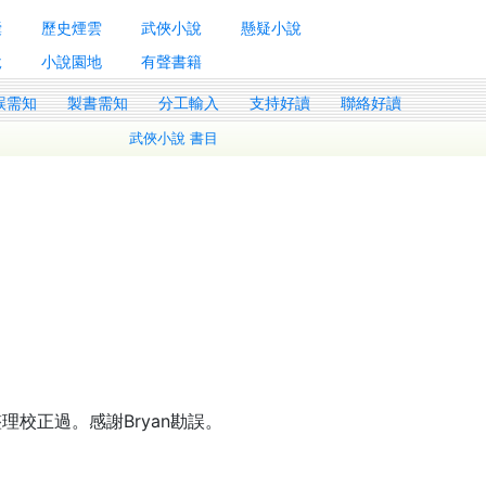
囊
歷史煙雲
武俠小說
懸疑小說
說
小說園地
有聲書籍
誤需知
製書需知
分工輸入
支持好讀
聯絡好讀
武俠小說 書目
校正過。感謝Bryan勘誤。