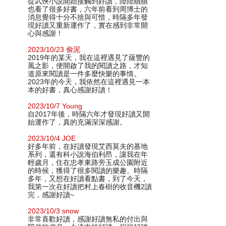
從武俠小說開始接觸到好讀，陸陸續續
也看了很多好書，六年前看到周博士的
消息覺得十分不捨與可惜，時隔多年發
現好讀又重新運作了，實在感到非常開
心與感謝！
2023/10/23 偷泥
2019年的某天，我在這裡遇見了薩豐的
風之影，便開啟了我的閱讀之路，才知
道原來閱讀是一件多麼快樂的事情。
2023年的今天，我依然在這裡遇見一本
本的好書，真心感謝好讀！
2023/10/7 Young
自2017年後，時隔六年才發現好讀又開
始運作了，真的充滿深深感謝。
2023/10/4 JOE
好多年前，在好讀發現艾西莫夫的基地
系列，還有科小說海伯利昂，讓我在年
輕歲月，住在忠孝東路旁玉成公園附近
的時候，獲得了很多閱讀的樂趣。時隔
多年，又想在好讀看點書，到了今天，
我第一次在好讀把村上春樹的收音機2讀
完，感謝好讀~
2023/10/3 snow
非常喜歡好讀，感謝好讀無私的付出與