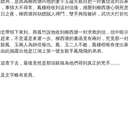
英鏢局，是因為柳西塘叫他的妻子玉蘊芳親自把一封書信送到百
人，事情大不尋常。鳳棲梧收到這封信後，感覺到柳西塘心萌死
五日之夜，柳西塘與劫鏢賊人搏鬥，雙手拇指被碎，武功大打折
柳忠帶領下來到。商孤竹說他收到柳西塘一封求救的信，信中暗
夜趕來，不意還是來遲一步。柳西塘的書函竟有兩封，究竟那一
欲殺鳳、玉兩人為師侄報仇。鳳、玉二人不敵，鳳棲梧唯有使出
，由此揭露出他是江湖上第一號女殺手鳳飛飛的弟弟。
追查下去，最後竟然是那頭銀狼為他們尋到真正的兇手……。
排及文字略有差異。