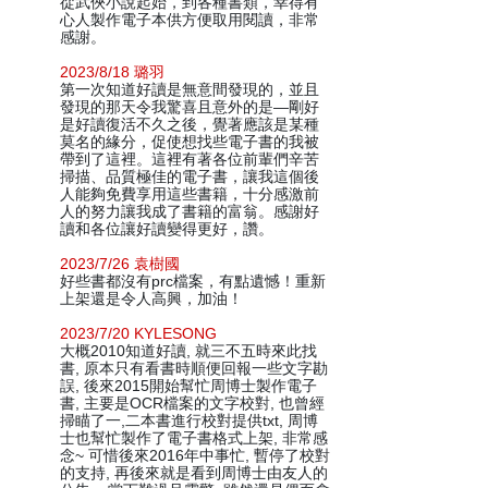
從武俠小說起始，到各種書類，幸得有
心人製作電子本供方便取用閱讀，非常
感謝。
2023/8/18 璐羽
第一次知道好讀是無意間發現的，並且
發現的那天令我驚喜且意外的是—剛好
是好讀復活不久之後，覺著應該是某種
莫名的緣分，促使想找些電子書的我被
帶到了這裡。這裡有著各位前輩們辛苦
掃描、品質極佳的電子書，讓我這個後
人能夠免費享用這些書籍，十分感激前
人的努力讓我成了書籍的富翁。感謝好
讀和各位讓好讀變得更好，讚。
2023/7/26 袁樹國
好些書都沒有prc檔案，有點遺憾！重新
上架還是令人高興，加油！
2023/7/20 KYLESONG
大概2010知道好讀, 就三不五時來此找
書, 原本只有看書時順便回報一些文字勘
誤, 後來2015開始幫忙周博士製作電子
書, 主要是OCR檔案的文字校對, 也曾經
掃瞄了一,二本書進行校對提供txt, 周博
士也幫忙製作了電子書格式上架, 非常感
念~ 可惜後來2016年中事忙, 暫停了校對
的支持, 再後來就是看到周博士由友人的