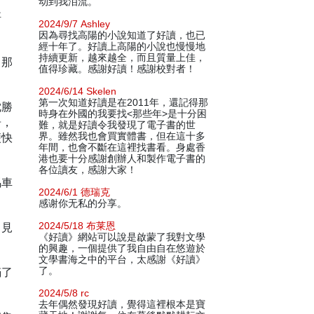
动到我泪流。
梧
2024/9/7 Ashley
因為尋找高陽的小說知道了好讀，也已
經十年了。好讀上高陽的小說也慢慢地
持續更新，越來越全，而且質量上佳，
。那
值得珍藏。感謝好讀！感謝校對者！
2024/6/14 Skelen
第一次知道好讀是在2011年，還記得那
沈勝
時身在外國的我要找<那些年>是十分困
告，
難，就是好讀令我發現了電子書的世
便快
界。雖然我也會買實體書，但在這十多
年間，也會不斷在這裡找書看。身處香
港也要十分感謝創辦人和製作電子書的
各位讀友，感謝大家！
馬車
2024/6/1 德瑞克
感谢你无私的分享。
，見
2024/5/18 布莱恩
《好讀》網站可以說是啟蒙了我對文學
的興趣，一個提供了我自由自在悠遊於
文學書海之中的平台，太感謝《好讀》
滿了
了。
2024/5/8 rc
去年偶然發現好讀，覺得這裡根本是寶