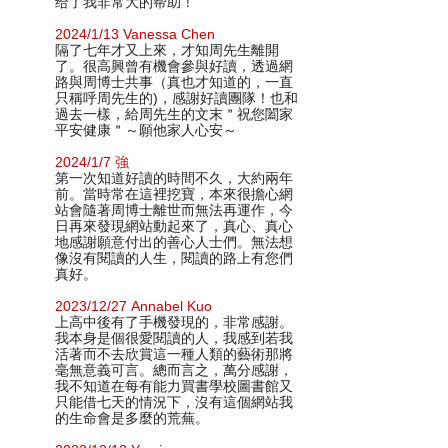
给了我非常大的帮助！
2024/1/13 Vanessa Chen
隔了七年才又上來，才知周先生離開
了。很高興曾有機會參與好讀，透過網
路與周博士共事（真也才知道的，一直
只稱呼周先生的)，感謝好讀團隊！也和
過去一樣，給周先生的文末＂祝您闔家
平安健康＂～願他家人心安～
2024/1/7 強
第一次知道好讀的時間不久，大約兩年
前。當時常在這裡挖寶，本來很擔心網
站會隨著周博士離世而無法再運作，今
日再來發現網站動起來了，真心、真心
地感謝願意付出的善心人士們。無法想
像沒有閱讀的人生，閱讀的路上有您們
真好。
2023/12/27 Annabel Kuo
上高中後有了手機發現的，非常感謝。
我本身是個很愛閱讀的人，我感到若我
活著而不去欣賞這一種人類的藝術那將
毫無意義可言。總而言之，萬分感謝，
我不知道在每有能力買書學校圖書館又
只能借七天的情況下，沒有這個網站我
的生命會是多麼的荒蕪。