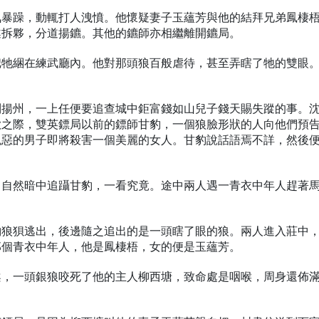
氣暴躁，動輒打人洩憤。他懷疑妻子玉蘊芳與他的結拜兄弟鳳棲
遂拆夥，分道揚鑣。其他的鑣師亦相繼離開鑣局。
把牠綑在練武廳內。他對那頭狼百般虐待，甚至弄瞎了牠的雙眼
到揚州，一上任便要追查城中鉅富錢如山兒子錢天賜失蹤的事。
歡之際，雙英鏢局以前的鏢師甘豹，一個狼臉形狀的人向他們預
兇惡的男子即將殺害一個美麗的女人。甘豹說話語焉不詳，然後
，自然暗中追躡甘豹，一看究竟。途中兩人遇一青衣中年人趕著
豹狼狽逃出，後邊隨之追出的是一頭瞎了眼的狼。兩人進入莊中
那個青衣中年人，他是鳳棲梧，女的便是玉蘊芳。
案，一頭銀狼咬死了他的主人柳西塘，致命處是咽喉，周身還佈