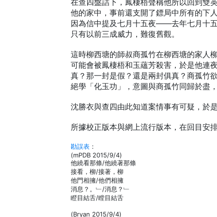
在查四盤詰下，鳳棲梧聲稱他所以回到雙
他的家中，事前還支開了鏢局中所有的下
因為信中提及七月十五夜——去年七月十
只有以前三成威力，難復舊觀。
這時柳西塘的師叔商孤竹在柳西塘的家人
可能會被鳳棲梧和玉蘊芳殺害，於是他連
真？那一封是假？還是兩封俱真？商孤竹
絕學「化玉功」，意圖與商孤竹同歸於盡
沈勝衣與查四由此知道案情事有可疑，於是
所據校正版本與網上流行版本，在回目安
勘誤表
：
(mPDB 2015/9/4)
他繞看那條/他繞著那條
接看，柳/接著，柳
他門相擁/他們相擁
消息？。﹂/消息？﹂
瞪目結舌/瞠目結舌
(Bryan 2015/9/4)