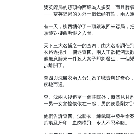
雙英鏢局的鏢頭柳西塘為人多疑，而且脾
——雙英鏢局的另外一個鏢頭有染，兩人
有一天，柳西塘帶了一頭銀狼回來鏢局，
頭狼對柳西塘恨之入骨。
天下三大名捕之一的查四，由大名府調任
衣路過揚州，偶遇查四。兩人正欲把酒談
他無意聽來一件殺人案子即將發生，一個
步離開了。
查四與沈勝衣兩人分別為了職責與好奇心
疾馳而過。
查、沈兩人後追至一個莊院外，赫然見甘
一男一女驚惶偎依在一起，男的便是剛才
他們告訴查四、沈勝衣，練武廳中發生命
爪痕及牙印，血肉橫飛，令人不忍卒睹。