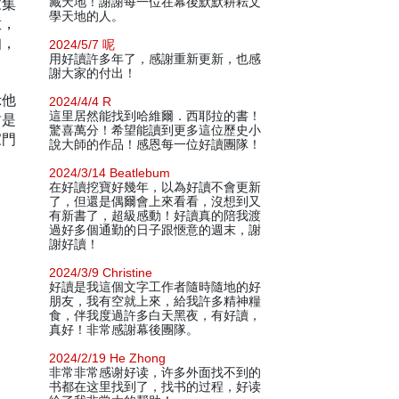
家集
藏天地！謝謝每一位在幕後默默耕耘文
學天地的人。
意，
扣，
2024/5/7 呢
用好讀許多年了，感謝重新更新，也感
謝大家的付出！
示他
2024/4/4 R
這里居然能找到哈維爾．西耶拉的書！
封是
驚喜萬分！希望能讀到更多這位歷史小
家門
說大師的作品！感恩每一位好讀團隊！
2024/3/14 Beatlebum
在好讀挖寶好幾年，以為好讀不會更新
了，但還是偶爾會上來看看，沒想到又
有新書了，超級感動！好讀真的陪我渡
過好多個通勤的日子跟愜意的週末，謝
謝好讀！
2024/3/9 Christine
好讀是我這個文字工作者隨時隨地的好
朋友，我有空就上來，給我許多精神糧
食，伴我度過許多白天黑夜，有好讀，
真好！非常感謝幕後團隊。
2024/2/19 He Zhong
非常非常感谢好读，许多外面找不到的
书都在这里找到了，找书的过程，好读