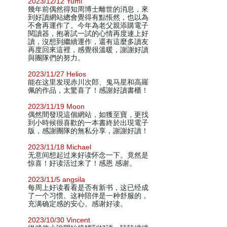
2023/12/12 Yumi
幾年前偶然得知周博士離世的消息，來
到好讀網站總會覺得有點悵然，也以為
不會再運作了。今年為老父親添購電子
閱讀器，抱著試一試的心情再度連上好
讀，沒想到繼續運作，還有這麼多讀友
再度回來這裡，感覺很溫暖，謝謝好讀
與團隊們的努力。
2023/11/27 Helios
能在这里发现赤川次郎、鬼马星和高羅
佩的作品，太驚喜了！感謝好讀書櫃！
2023/11/19 Moon
偶然間發現這個網站，如獲至寶，更找
到小時候很喜歡的一本書終於出現電子
版，感謝團隊的無私分享，謝謝好讀！
2023/11/18 Michael
无意间想起过来好读怀念一下。竟然是
惊喜！好读活过来了！感恩 感谢。
2023/11/5 angsila
每周上好读看看是否有新书，这已经成
了一个习惯。这种陪伴是一种舒服的，
充满确定感的安心。感谢好读。
2023/10/30 Vincent