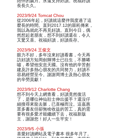
陪伴的歲月。永遠支持好讀。祝福好讀
長長久久。
2023/9/24 Tomcat Chou
從2006年起，好讀就這麼伴我度過了這
麼長的時間。直到2017.12的噩耗傳來，
我以為就此不再見好讀。直到今日，偶
然想起老朋友，想不到好讀還在，令人
又驚又喜。祝福好讀，好讀長存。
2023/9/24 王俊文
眼力不好，多年沒來好讀看書，今天再
訪好讀方知周劍輝博士已往生，不勝唏
噓，希望他安息天國。沒有他的辛苦創
建及許多熱心朋友的共同努力，好讀不
容易經營至今。謝謝周博士及熱心朋友
的辛勞貢獻！
2023/9/12 Charlotte Chang
想不到今天上網查看，好讀竟然復活
了，是哪位神仙壯士伸出援手？還沒仔
細搜尋來龍去脈，已喜極而泣。這嘉惠
眾多書友但卻無啥收益的苦工，真的需
要有很多愛才能繼續下去，祝福新版
主，謝謝您！好人一生平安！
2023/9/5 小張
喜愛好讀網站及電子書本 很多年月了。