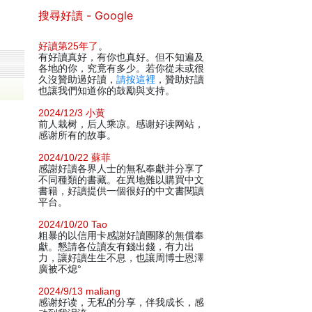
搜尋好讀 - Google
好讀第25年了
。
有好讀真好，有你也真好。但不知遍及
各地的你，究竟有多少。若你從未或很
久沒贊助過好讀，
請按這裡
，贊助好讀
也讓我們知道你的鼓勵與支持。
2024/12/3 小黄
前人栽树，后人乘凉。感谢好读网站，
感谢所有的故事。
2024/10/22 蘇菲
感謝好讀各界人士的無私奉獻并分享了
不同種類的書藏。在異地難以購買中文
書籍，好讀提供一個很好的中文書閱讀
平台。
2024/10/20 Tao
粗暴的以信用卡感謝好讀團隊的無償奉
獻。懇請各位讀友有錢出錢，有力出
力，讓好讀生生不息，也讓周博士恩澤
廣被不熄°
2024/9/13 maliang
感谢好读，无私的分享，伴我成长，感