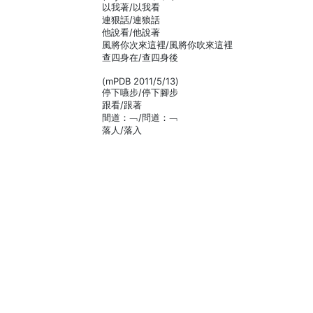
以我著/以我看
連狠話/連狼話
他說看/他說著
風將你次來這裡/風將你吹來這裡
查四身在/查四身後
(mPDB 2011/5/13)
停下嚥步/停下腳步
跟看/跟著
間道：﹁/問道：﹁
落人/落入