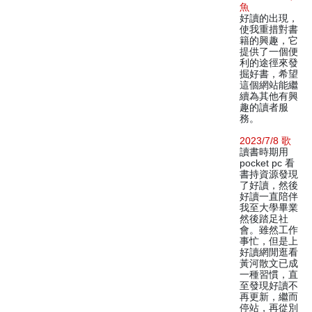
魚
好讀的出現，
使我重措對書
籍的興趣，它
提供了一個便
利的途徑來發
掘好書，希望
這個網站能繼
續為其他有興
趣的讀者服
務。
2023/7/8 歌
讀書時期用
pocket pc 看
書持資源發現
了好讀，然後
好讀一直陪伴
我至大學畢業
然後踏足社
會。雖然工作
事忙，但是上
好讀網閒逛看
黃河散文已成
一種習慣，直
至發現好讀不
再更新，繼而
停站，再從別