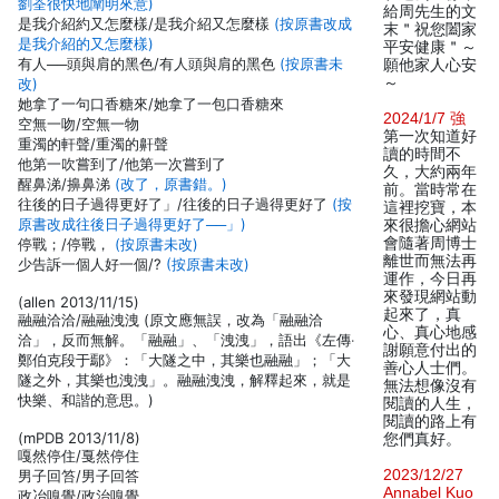
劉荃很快地闡明來意)
給周先生的文
是我介紹約又怎麼樣/是我介紹又怎麼樣
(按原書改成
末＂祝您闔家
是我介紹的又怎麼樣)
平安健康＂～
有人──頭與肩的黑色/有人頭與肩的黑色
(按原書未
願他家人心安
～
改)
她拿了一句口香糖來/她拿了一包口香糖來
2024/1/7 強
空無一吻/空無一物
第一次知道好
重濁的軒聲/重濁的鼾聲
讀的時間不
他第一吹嘗到了/他第一次嘗到了
久，大約兩年
醒鼻涕/擤鼻涕
(改了，原書錯。)
前。當時常在
往後的日子過得更好了」/往後的日子過得更好了
(按
這裡挖寶，本
原書改成往後日子過得更好了──」)
來很擔心網站
會隨著周博士
停戰；/停戰，
(按原書未改)
離世而無法再
少告訴一個人好一個/?
(按原書未改)
運作，今日再
來發現網站動
(allen 2013/11/15)
起來了，真
融融洽洽/融融洩洩 (原文應無誤，改為「融融洽
心、真心地感
洽」，反而無解。「融融」、「洩洩」，語出《左傳‧
謝願意付出的
鄭伯克段于鄢》：「大隧之中，其樂也融融」；「大
善心人士們。
隧之外，其樂也洩洩」。融融洩洩，解釋起來，就是
無法想像沒有
快樂、和諧的意思。)
閱讀的人生，
閱讀的路上有
(mPDB 2013/11/8)
您們真好。
嘎然停住/戛然停住
2023/12/27
男子回笞/男子回答
Annabel Kuo
政冶嗅覺/政治嗅覺