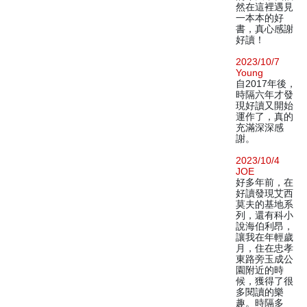
然在這裡遇見
一本本的好
書，真心感謝
好讀！
2023/10/7
Young
自2017年後，
時隔六年才發
現好讀又開始
運作了，真的
充滿深深感
謝。
2023/10/4
JOE
好多年前，在
好讀發現艾西
莫夫的基地系
列，還有科小
說海伯利昂，
讓我在年輕歲
月，住在忠孝
東路旁玉成公
園附近的時
候，獲得了很
多閱讀的樂
趣。時隔多