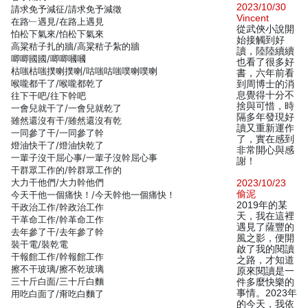
2023/10/30
請求免予減征/請求免予減徵
Vincent
在路﹂遇見/在路上遇見
從武俠小說開
怕松下氣來/怕松下氣來
始接觸到好
高粱秸子扎的牆/高粱秸子紮的牆
讀，陸陸續續
唧唧國國/唧唧嘓嘓
也看了很多好
枯嗤枯嗤撲喇撲喇/咕嗤咕嗤噗喇噗喇
書，六年前看
喉嚨都干了/喉嚨都乾了
到周博士的消
息覺得十分不
往下干吧/往下幹吧
捨與可惜，時
一會兒就干了/一會兒就乾了
隔多年發現好
雖然還沒有干/雖然還沒有乾
讀又重新運作
一同參了干/一同參了幹
了，實在感到
燈油快干了/燈油快乾了
非常開心與感
一輩子沒干屈心事/一輩子沒幹屈心事
謝！
干群眾工作的/幹群眾工作的
大力干他們/大力幹他們
2023/10/23
偷泥
今天干他一個痛快！/今天幹他一個痛快！
2019年的某
干政治工作/幹政治工作
天，我在這裡
干革命工作/幹革命工作
遇見了薩豐的
去年參了干/去年參了幹
風之影，便開
裝干電/裝乾電
啟了我的閱讀
干報館工作/幹報館工作
之路，才知道
擦不干玻璃/擦不乾玻璃
原來閱讀是一
三十斤白面/三十斤白麵
件多麼快樂的
事情。2023年
用吃白面了/甭吃白麵了
的今天，我依