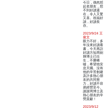
今日，偶然想
起老朋友，想
不到好讀還
在，令人又驚
又喜。祝福好
讀，好讀長
存。
2023/9/24 王
俊文
眼力不好，多
年沒來好讀看
書，今天再訪
好讀方知周劍
輝博士已往
生，不勝唏
噓，希望他安
息天國。沒有
他的辛苦創建
及許多熱心朋
友的共同努
力，好讀不容
易經營至今。
謝謝周博士及
熱心朋友的辛
勞貢獻！
2023/9/12