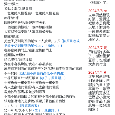
《好讀》了。
浮士/浮土
又黏文滑/又黏又滑
2024/5/8 rc
一隻胳膊來擋看臉/一隻胳膊來擋著臉
去年偶然發現
赤稞/赤裸
好讀，覺得這
眼睜睜望著地/眼睜睜望著他
裡根本是寶藏
一個趕面的櫃檯/一個擀麵的櫃檯
天地！謝謝每
一位在幕後默
大家就預備安歐/大家就預備安歇
默耕耘文學天
朦隴/朦朧
地的人。
把盒子扔到劉荃的舖位上人抽煙。」/?
(按原書改成
把盒子扔到劉荃的舖位上，「抽煙。」)
2024/5/7 呢
在那處掩的門上/在那虛掩的門上
用好讀許多年
趕麵條/擀麵條
了，感謝重新
頭也沒拍/頭也沒抬
更新，也感謝
實在小容易辨認/實在不容易辨認
大家的付出！
就照顧不到面的高低不平的路/就照顧不到前面的高低
2024/4/4 R
不平的路
(就照顧不到面前高低不平的路)
這里居然能找
一株紅牆來/一堵紅牆來
(改了，原書錯。)
到哈維爾．西
手裡板著一根樹幹/手裡扳著一根樹幹
耶拉的書！驚
有人去翻地的舊賬/有人去翻他的舊賬
喜萬分！希望
看她抄到那裏/看她抄到哪裏
能讀到更多這
不能不顧到白曰己的前程/不能不顧到自己的前程
位歷史小說大
張勵拍著地的肩膀說/張勵拍著他的肩膀說
師的作品！感
恩每一位好讀
，」/。」
(按原書未改)
團隊！
笑不可仰/笑不可抑
(改了，原書錯。)
頭髮在面頰上被下來/頭髮在面頰上披下來