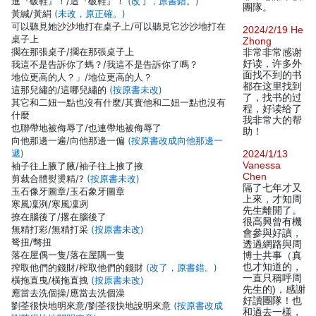
進『破鞋』！/這『破鞋』！
(改了，原書錯。)
團隊。
黃緘/黃絹
(未改，原正確。)
可以聽見她沙沙地打在桌子上/可以聽見它沙沙地打在
2024/2/19 He
桌子上
Zhong
擱在那張桌子/擱在那張桌子上
非常非常感谢
好读，许多外
我這不是告訴你了螞？/我這不是告訴你了嗎？
面找不到的书
地位更高的人？」/地位更高的人？
都在这里找到
這那兒繡的/這哪兒繡的
(按原書未改)
了，找书的过
其它和二妞一點也沒有什麼/其實他和二妞一點也沒有
程，好读给了
什麼
我非常大的帮
也聯帶地被侮辱了/也連帶地被侮辱了
助！
向他那邊一遍/向他那邊一偏
(按原書改成向他那邊一
遞)
2024/1/13
Vanessa
袖子往上腋了腋/袖子往上掖了掖
Chen
剪裁合體熨燙精/?
(按原書未改)
隔了七年才又
玉石像牙圖章/玉石象牙圖章
上來，才知周
寒風凜洌/寒風凜冽
先生離開了。
撩在腦後了/撂在腦後了
很高興曾有機
無精打彩/無精打采
(按原書未改)
會參與好讀，
弩扭/彆扭
透過網路與周
落在屋偶一隻/落在屋隅一隻
博士共事（真
也才知道的，
搾取他們的錢財/榨取他們的錢財
(改了，原書錯。)
一直只稱呼周
橫拖直曳/橫拖直拽
(按原書未改)
先生的)，感謝
應當去洗個操/應當去洗個澡
好讀團隊！也
劉荃很快地明來意/劉荃很快地說明來意
(按原書改成
和過去一樣，