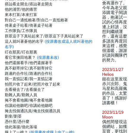
會再運作了。
搭訕看走開去/搭訕著走開去
今年為老父親
他的浦苦/他的痛苦
添購電子閱讀
來本打算/本來打算
器，抱著試一
對自己一適抵賴著/對自己一直抵賴著
試的心情再度
倚著桌子站看/倚著桌子站著
連上好讀，沒
工作隊負/工作隊員
想到繼續運
群眾這子下真站起來了/群眾這下子真站起來了
作，還有這麼
多讀友再度回
這人就叫著蒼他的名字
(按原書改成這人就叫著他的
來這裡，感覺
名字)
很溫暖，謝謝
叮在那莫/叮在那裏
好讀與團隊們
看它常揀田地裏？
(按原書未改)
的努力。
他們還握看手/他們還握著手
真不顧寄掉它/真不願寄掉它
2023/11/27
路邊約合作社/路邊的合作社
Helios
我一直惦記看/我一直惦記著
能在这里发现
赤川次郎、鬼
拍照片收了起來/把照片收了起來
马星和高羅佩
去看褪去了/去看腿去了
的作品，太驚
勤雜人真/勤雜人員
喜了！感謝好
掩不會看地圖/俺不會看地圖
讀書櫃！
你讓給他聽吧/你講給他聽吧
掩去找個通訊員/俺去找個通訊員
2023/11/19
劉奎/劉荃
Moon
憑什度/憑什麼
偶然間發現這
個網站，如獲
借此落揚/借此落場
至寶，更找到
腿上了一槍？
(按原書改成腿上中了一槍)