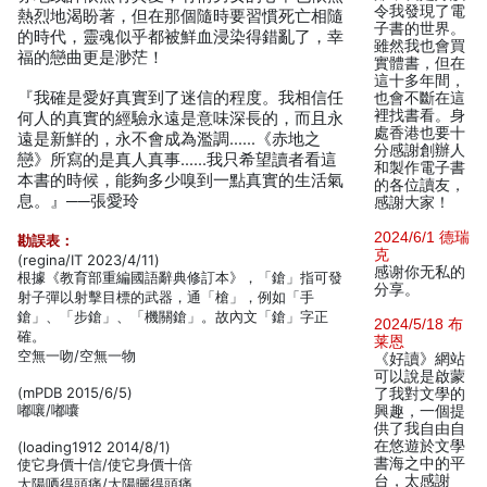
令我發現了電
熱烈地渴盼著，但在那個隨時要習慣死亡相隨
子書的世界。
的時代，靈魂似乎都被鮮血浸染得錯亂了，幸
雖然我也會買
福的戀曲更是渺茫！
實體書，但在
這十多年間，
『我確是愛好真實到了迷信的程度。我相信任
也會不斷在這
裡找書看。身
何人的真實的經驗永遠是意味深長的，而且永
處香港也要十
遠是新鮮的，永不會成為濫調……《赤地之
分感謝創辦人
戀》所寫的是真人真事……我只希望讀者看這
和製作電子書
本書的時候，能夠多少嗅到一點真實的生活氣
的各位讀友，
息。』──張愛玲
感謝大家！
2024/6/1 德瑞
勘誤表：
克
(regina/IT 2023/4/11)
感谢你无私的
根據《教育部重編國語辭典修訂本》，「鎗」指可發
分享。
射子彈以射擊目標的武器，通「槍」，例如「手
鎗」、「步鎗」、「機關鎗」。故內文「鎗」字正
2024/5/18 布
確。
莱恩
空無一吻/空無一物
《好讀》網站
可以說是啟蒙
(mPDB 2015/6/5)
了我對文學的
嘟嚷/嘟囔
興趣，一個提
供了我自由自
在悠遊於文學
(loading1912 2014/8/1)
書海之中的平
使它身價十信/使它身價十倍
台，太感謝
太陽哂得頭痛/太陽曬得頭痛