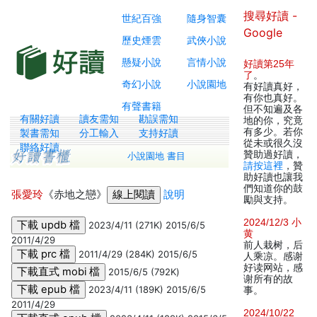
搜尋好讀 -
世紀百強
隨身智囊
Google
歷史煙雲
武俠小說
懸疑小說
言情小說
好讀第25年
了
。
奇幻小說
小說園地
有好讀真好，
有你也真好。
有聲書籍
但不知遍及各
有關好讀
讀友需知
勘誤需知
地的你，究竟
有多少。若你
製書需知
分工輸入
支持好讀
從未或很久沒
聯絡好讀
贊助過好讀，
小說園地 書目
請按這裡
，贊
助好讀也讓我
們知道你的鼓
張愛玲
《赤地之戀》
說明
勵與支持。
2024/12/3 小
2023/4/11 (271K) 2015/6/5
黄
2011/4/29
前人栽树，后
2011/4/29 (284K) 2015/6/5
人乘凉。感谢
好读网站，感
2015/6/5 (792K)
谢所有的故
2023/4/11 (189K) 2015/6/5
事。
2011/4/29
2024/10/22