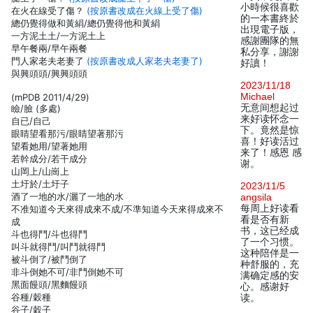
小時候很喜歡
在火在線受了傷？
(按原書改成在火線上受了傷)
的一本書終於
總仍覺得做和黃絹/總仍覺得他和黃絹
出現電子版，
一方泥土土/一方泥土上
感謝團隊的無
早午餐兩/早午兩餐
私分享，謝謝
門人家老夫老妻了
(按原書改成人家老夫老妻了)
好讀！
與興頭頭/興興頭頭
2023/11/18
Michael
(mPDB 2011/4/29)
无意间想起过
瞼/臉 (多處)
来好读怀念一
自已/自己
下。竟然是惊
眼睛望看那污/眼睛望著那污
喜！好读活过
望看她用/望著她用
来了！感恩 感
若幹成分/若干成分
谢。
山岡上/山崗上
土圩於/土圩子
2023/11/5
酒了一地的水/灑了一地的水
angsila
每周上好读看
不准知道今天來得成來不成/不準知道今天來得成來不
看是否有新
成
书，这已经成
斗也得鬥/斗也得鬥
了一个习惯。
叫斗就得鬥/叫鬥就得鬥
这种陪伴是一
被斗倒了/被鬥倒了
种舒服的，充
非斗倒她不可/非鬥倒她不可
满确定感的安
黑面饅頭/黑麵饅頭
心。感谢好
谷種/穀種
读。
谷子/穀子