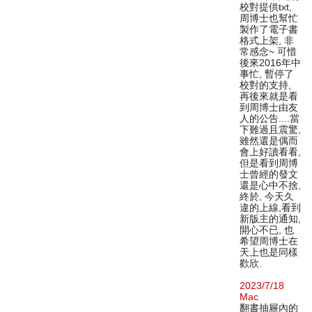
校對提供txt,
周博士也幫忙
製作了電子書
格式上架, 非
常感念~ 可惜
後來2016年中
事忙, 暫停了
校對的支持,
再後來就是看
到周博士由友
人的公告....當
下難過且震驚,
雖然還是偶而
會上好讀看看,
但是看到周博
士曾經的發文
還是心中不捨,
終於, 今天久
違的上線,看到
新版主的通知,
開心不已, 也
希望周博士在
天上也是同樣
歡欣.
2023/7/18
Mac
翻書抽屜內的