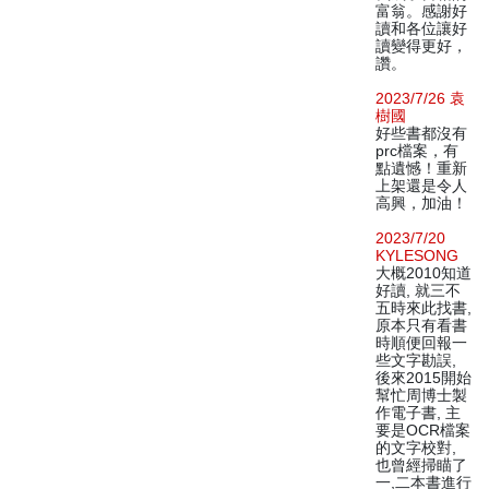
富翁。感謝好
讀和各位讓好
讀變得更好，
讚。
2023/7/26 袁
樹國
好些書都沒有
prc檔案，有
點遺憾！重新
上架還是令人
高興，加油！
2023/7/20
KYLESONG
大概2010知道
好讀, 就三不
五時來此找書,
原本只有看書
時順便回報一
些文字勘誤,
後來2015開始
幫忙周博士製
作電子書, 主
要是OCR檔案
的文字校對,
也曾經掃瞄了
一,二本書進行