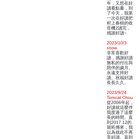
年，又想在好
讀看點書，到
了今天，我第
一次在好讀把
村上春樹的收
音機2讀完，
感謝好讀~
2023/10/3
snow
非常喜歡好
讀，感謝好讀
無私的付出與
陪伴的歲月。
永遠支持好
讀。祝福好讀
長長久久。
2023/9/24
Tomcat Chou
從2006年起，
好讀就這麼伴
我度過了這麼
長的時間。直
到2017.12的
噩耗傳來，我
以為就此不再
見好讀。直到