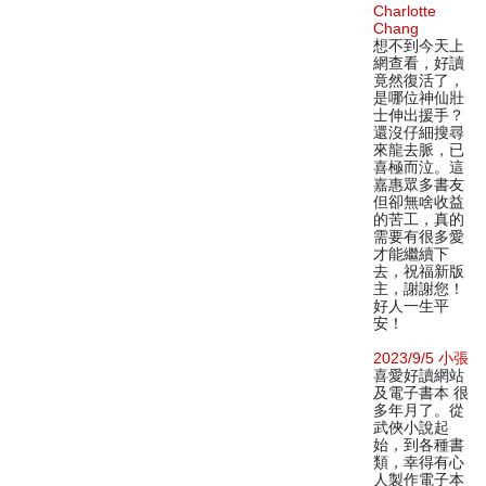
Charlotte
Chang
想不到今天上
網查看，好讀
竟然復活了，
是哪位神仙壯
士伸出援手？
還沒仔細搜尋
來龍去脈，已
喜極而泣。這
嘉惠眾多書友
但卻無啥收益
的苦工，真的
需要有很多愛
才能繼續下
去，祝福新版
主，謝謝您！
好人一生平
安！
2023/9/5 小張
喜愛好讀網站
及電子書本 很
多年月了。從
武俠小說起
始，到各種書
類，幸得有心
人製作電子本