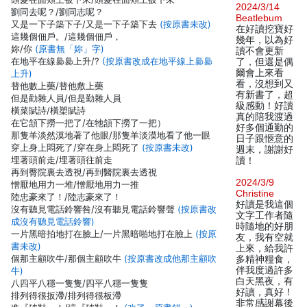
2024/3/14
劉同去呢？/劉同志呢？
Beatlebum
又是一下子築下子/又是一下子築下去
(按原書未改)
在好讀挖寶好
這幾個佃戶。/這幾個佃戶，
幾年，以為好
妳/你
(原書無「妳」字)
讀不會更新
在地平在線裊裊上升/?
(按原書改成在地平線上裊裊
了，但還是偶
爾會上來看
上升)
看，沒想到又
替他數上藥/替他敷上藥
有新書了，超
但是勸雜人員/但是勤雜人員
級感動！好讀
橫菜賦詩/橫槊賦詩
真的陪我渡過
在它頷下撈一把了/在牠頷下撈了一把）
好多個通勤的
那隻羊淡然漠地著了他眼/那隻羊淡漠地看了他一眼
日子跟愜意的
穿上身上悶死了/穿在身上悶死了
(按原書未改)
週末，謝謝好
埋著頭前走/埋著頭往前走
讀！
再到臀院裏去透視/再到醫院裏去透視
2024/3/9
憎厭地用力一堆/憎厭地用力一推
Christine
陸忠豪來了！/陸志豪來了！
好讀是我這個
沒有聽見電話鈴響咎/沒有聽見電話鈴響聲
(按原書改
文字工作者隨
成沒有聽見電話鈴響)
時隨地的好朋
一片黑暗拍地打在臉上/一片黑暗啪地打在臉上
(按原
友，我有空就
書未改)
上來，給我許
個那主顧吹牛/那個主顧吹牛
(按原書改成他那主顧吹
多精神糧食，
伴我度過許多
牛)
白天黑夜，有
八四平八穩一隻隻/四平八穩一隻隻
好讀，真好！
排列得很扳滯/排列得很板滯
非常感謝幕後