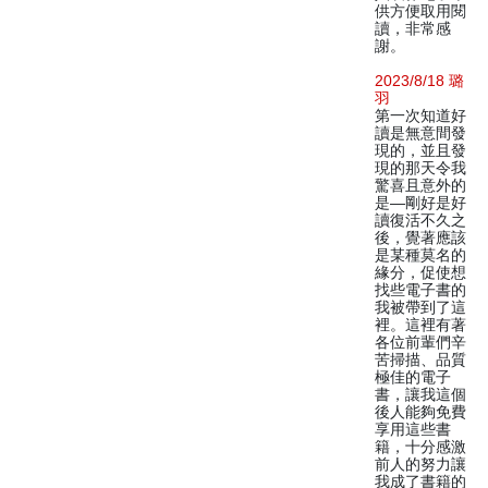
供方便取用閱
讀，非常感
謝。
2023/8/18 璐
羽
第一次知道好
讀是無意間發
現的，並且發
現的那天令我
驚喜且意外的
是—剛好是好
讀復活不久之
後，覺著應該
是某種莫名的
緣分，促使想
找些電子書的
我被帶到了這
裡。這裡有著
各位前輩們辛
苦掃描、品質
極佳的電子
書，讓我這個
後人能夠免費
享用這些書
籍，十分感激
前人的努力讓
我成了書籍的