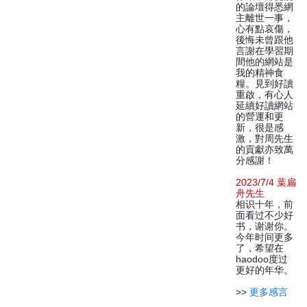
的論壇得悉網
主離世一事，
心有點哀傷，
後悔未曾跟他
言謝在學習期
間他的網站是
我的精神食
糧。見到好讀
重啟，有心人
延續好讀網站
的營運和更
新，很是感
激，對周先生
的貢獻亦致萬
分感謝！
2023/7/4 葉扁
舟先生
相识十年，前
面看过不少好
书，谢谢你。
今年时间更多
了，希望在
haodoo度过
更好的年华。
>>
更多感言