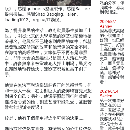
私的分享，伴
我成长，感动
版》，感謝guinness整理製作。感謝Sai Lee
到我泪流。
提供掃描。感謝Shao Baoqing、allen、
loading1912、regina/IT勘誤。
2024/9/7
Ashley
為了提升農民的生活，政府動員學生參加「土
因為尋找高陽
的小說知道了
改」，剛從北京的大學畢業的劉荃也積極地搶
好讀，也已經
著報名。他興奮不已地來到農民的家中，卻赫
十年了。好讀
然發現國家所謂的改革和他想像的完全不同。
上高陽的小說
在激情的高呼聲中，大家似乎不再有是非黑
也慢慢地持續
白，鬥爭大會的意義也只是讓人人活在恐懼
更新，越來越
中，許多無辜者被當成犯人押上刑場，民兵冷
全，而且質量
上佳，值得珍
血殘酷地執行槍決，連劉荃都被迫當了劊子
藏。感謝好
手。
讀！感謝校對
者！
他實在無法面對這樣矯枉過正的兇殘世界，但
和一般人一樣，在面對巨大的恐怖時首先只想
2024/6/14
Skelen
到保全自己；另外，他還要照顧同行的黃絹，
第一次知道好
擁抱著心愛的她，劉荃甚麼都能忍受，甚麼苦
讀是在2011
難都能想辦法度過！
年，還記得那
時身在外國的
於是，他有了個簡單得近乎可笑的決定……
我要找<那些
年>是十分困
難，就是好讀
赤地或許依然有真愛，有情男女的心中也依然