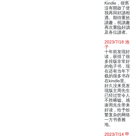
Kindle，很舊
沒有開啟了使
我再與好讀相
遇。期待重拾
讀趣，祝讀趣
再次重臨好讀
及各位讀者。
2023/7/18 池
子
十年前发现好
读，获得了很
多排版非常好
的电子书，现
在还有当年下
载的很多书存
在kindle里。
好久没来竟发
现版主周先生
已经过世令人
不胜唏嘘。感
谢周先生带来
好读，给予纷
繁复杂的网络
一方书香雅
地。
2023/7/14 甲