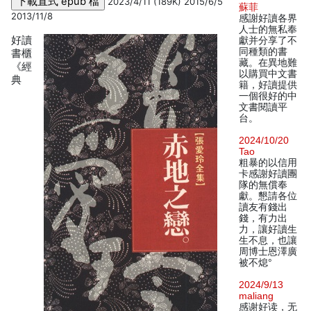
2023/4/11 (189K) 2015/6/5
蘇菲
2013/11/8
感謝好讀各界
人士的無私奉
好讀
獻并分享了不
同種類的書
書櫃
藏。在異地難
《經
以購買中文書
典
籍，好讀提供
一個很好的中
文書閱讀平
台。
2024/10/20
Tao
粗暴的以信用
卡感謝好讀團
隊的無償奉
獻。懇請各位
讀友有錢出
錢，有力出
力，讓好讀生
生不息，也讓
周博士恩澤廣
被不熄°
2024/9/13
maliang
感谢好读，无