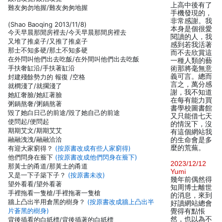
上高中後有了
難友匆勿地握/難友匆匆地握
手機發現的，
非常感謝。我
(Shao Baoqing 2013/11/8)
本身是個很愛
今天早晨那閒房裡去/今天早晨那間房裡去
閱讀的人，我
又堆了推桌子/又推了推桌子
感到若我活著
那士不知多硬/那土不知多硬
而不去欣賞這
在外問叫他們出去吃飯/在外間叫他們出去吃飯
一種人類的藝
手扶奢缸沿/手扶著缸沿
術那將毫無意
義可言。總而
封建殘餘勢力的 報復 /空格
言之，萬分感
就櫚淺了/就擱淺了
謝，我不知道
她紅奢臉/她紅著臉
在每有能力買
粥鍋熬奢/粥鍋熬著
書學校圖書館
毀了她白日己的前途/毀了她自己的前途
又只能借七天
使問起/便問起
的情況下，沒
期期艾文/期期艾艾
有這個網站我
融融洩洩/融融洽洽
的生命會是多
麼的荒蕪。
有迎大家窮得？
(按原書改成有些人家窮得)
他們問身在簷下
(按原書改成他們閃身在簷下)
2023/12/12
那黃士的甬道/那黃土的甬道
Yumi
又是一下子築下子？
(按原書未改)
幾年前偶然得
望外看看/望外看著
知周博士離世
手裡拖看一隻槍/手裡拖著一隻槍
的消息，來到
牆上凸出半用倉黑的樹身？
(按原書改成牆上凸出半
好讀網站總會
片蒼黑的樹身)
覺得有點悵
然，也以為不
背後插看的白紙標/背後插著的白紙標