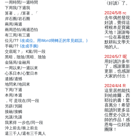
一周時間/一週時間
《好讀》了。
下周我/下週我
2024/5/8 rc
算著，」/算著，「
去年偶然發現
岸石圈/岩石圈
好讀，覺得這
兩周/兩週
裡根本是寶藏
兩周恐怕/兩週恐怕
天地！謝謝每
有三周/有三週
一位在幕後默
位元/??
(改成位。用Word簡轉正的常見錯誤。)
默耕耘文學天
手碗/??
(改成手腕)
地的人。
交底呢？」 K黨/同一段
2024/5/7 呢
黑暗，陰險/黑暗、陰險
用好讀許多年
金隔局/金融局
了，感謝重新
一周以來/一週以來
更新，也感謝
心系日本/心繫日本
大家的付出！
遺撼/遺憾
地問來/地回來
2024/4/4 R
下周/下週
這里居然能找
本周/本週
到哈維爾．西
耶拉的書！驚
，可 是現在/同一段
喜萬分！希望
另辟/另闢
能讀到更多這
接融/接觸
位歷史小說大
光讓/先讓
師的作品！感
我累得 一步也/同一段
恩每一位好讀
沖上前去/衝上前去
團隊！
還三千人/還有三千萬人