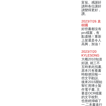
富翁。感謝好
讀和各位讓好
讀變得更好，
讚。
2023/7/26 袁
樹國
好些書都沒有
prc檔案，有
點遺憾！重新
上架還是令人
高興，加油！
2023/7/20
KYLESONG
大概2010知道
好讀, 就三不
五時來此找書,
原本只有看書
時順便回報一
些文字勘誤,
後來2015開始
幫忙周博士製
作電子書, 主
要是OCR檔案
的文字校對,
也曾經掃瞄了
一,二本書進行