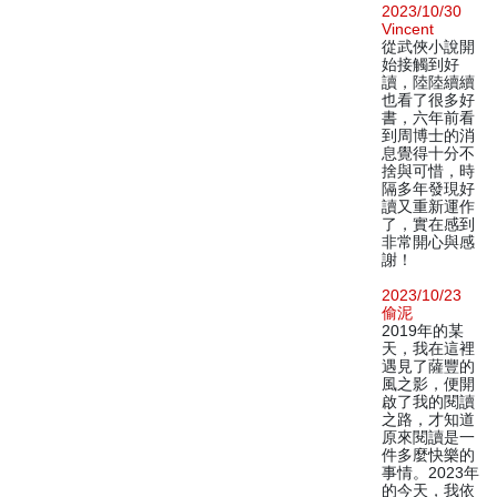
2023/10/30
Vincent
從武俠小說開
始接觸到好
讀，陸陸續續
也看了很多好
書，六年前看
到周博士的消
息覺得十分不
捨與可惜，時
隔多年發現好
讀又重新運作
了，實在感到
非常開心與感
謝！
2023/10/23
偷泥
2019年的某
天，我在這裡
遇見了薩豐的
風之影，便開
啟了我的閱讀
之路，才知道
原來閱讀是一
件多麼快樂的
事情。2023年
的今天，我依