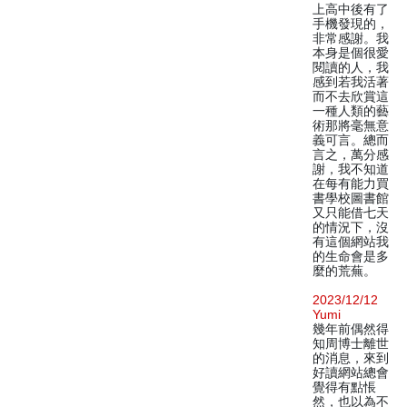
上高中後有了
手機發現的，
非常感謝。我
本身是個很愛
閱讀的人，我
感到若我活著
而不去欣賞這
一種人類的藝
術那將毫無意
義可言。總而
言之，萬分感
謝，我不知道
在每有能力買
書學校圖書館
又只能借七天
的情況下，沒
有這個網站我
的生命會是多
麼的荒蕪。
2023/12/12
Yumi
幾年前偶然得
知周博士離世
的消息，來到
好讀網站總會
覺得有點悵
然，也以為不