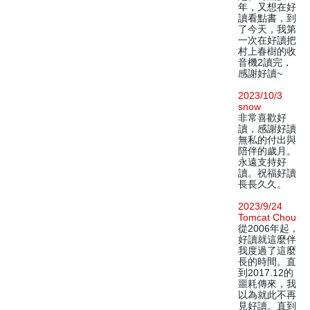
年，又想在好
讀看點書，到
了今天，我第
一次在好讀把
村上春樹的收
音機2讀完，
感謝好讀~
2023/10/3
snow
非常喜歡好
讀，感謝好讀
無私的付出與
陪伴的歲月。
永遠支持好
讀。祝福好讀
長長久久。
2023/9/24
Tomcat Chou
從2006年起，
好讀就這麼伴
我度過了這麼
長的時間。直
到2017.12的
噩耗傳來，我
以為就此不再
見好讀。直到