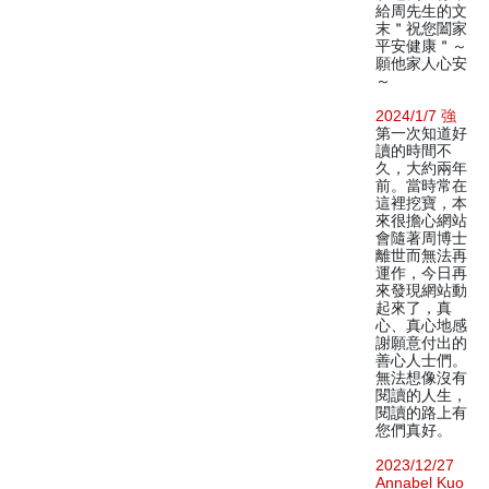
給周先生的文
末＂祝您闔家
平安健康＂～
願他家人心安
～
2024/1/7 強
第一次知道好
讀的時間不
久，大約兩年
前。當時常在
這裡挖寶，本
來很擔心網站
會隨著周博士
離世而無法再
運作，今日再
來發現網站動
起來了，真
心、真心地感
謝願意付出的
善心人士們。
無法想像沒有
閱讀的人生，
閱讀的路上有
您們真好。
2023/12/27
Annabel Kuo