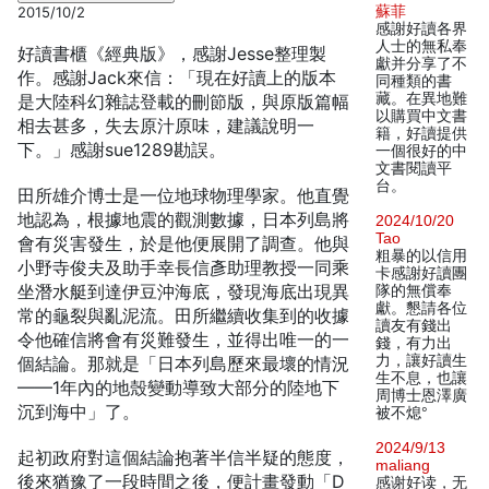
蘇菲
2015/10/2
感謝好讀各界
人士的無私奉
好讀書櫃《經典版》，感謝Jesse整理製
獻并分享了不
作。感謝Jack來信：「現在好讀上的版本
同種類的書
藏。在異地難
是大陸科幻雜誌登載的刪節版，與原版篇幅
以購買中文書
相去甚多，失去原汁原味，建議說明一
籍，好讀提供
下。」感謝sue1289勘誤。
一個很好的中
文書閱讀平
台。
田所雄介博士是一位地球物理學家。他直覺
地認為，根據地震的觀測數據，日本列島將
2024/10/20
Tao
會有災害發生，於是他便展開了調查。他與
粗暴的以信用
小野寺俊夫及助手幸長信彥助理教授一同乘
卡感謝好讀團
坐潛水艇到達伊豆沖海底，發現海底出現異
隊的無償奉
獻。懇請各位
常的龜裂與亂泥流。田所繼續收集到的收據
讀友有錢出
令他確信將會有災難發生，並得出唯一的一
錢，有力出
力，讓好讀生
個結論。那就是「日本列島歷來最壞的情況
生不息，也讓
——1年內的地殼變動導致大部分的陸地下
周博士恩澤廣
沉到海中」了。
被不熄°
2024/9/13
起初政府對這個結論抱著半信半疑的態度，
maliang
後來猶豫了一段時間之後，便計畫發動「D
感谢好读，无