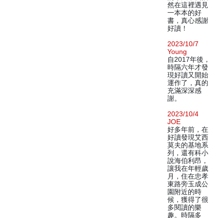
然在這裡遇見
一本本的好
書，真心感謝
好讀！
2023/10/7
Young
自2017年後，
時隔六年才發
現好讀又開始
運作了，真的
充滿深深感
謝。
2023/10/4
JOE
好多年前，在
好讀發現艾西
莫夫的基地系
列，還有科小
說海伯利昂，
讓我在年輕歲
月，住在忠孝
東路旁玉成公
園附近的時
候，獲得了很
多閱讀的樂
趣。時隔多