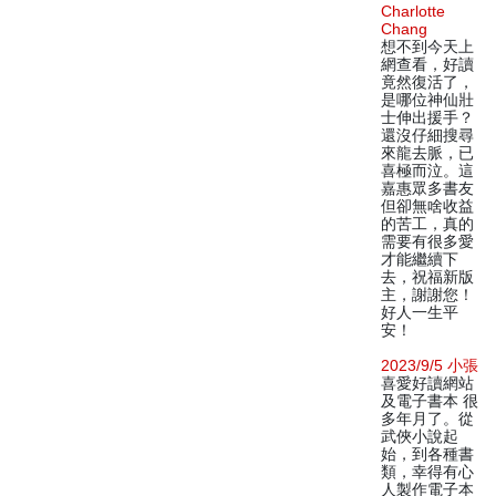
Charlotte
Chang
想不到今天上
網查看，好讀
竟然復活了，
是哪位神仙壯
士伸出援手？
還沒仔細搜尋
來龍去脈，已
喜極而泣。這
嘉惠眾多書友
但卻無啥收益
的苦工，真的
需要有很多愛
才能繼續下
去，祝福新版
主，謝謝您！
好人一生平
安！
2023/9/5 小張
喜愛好讀網站
及電子書本 很
多年月了。從
武俠小說起
始，到各種書
類，幸得有心
人製作電子本