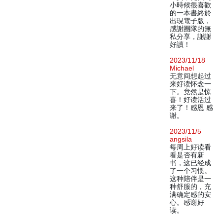
小時候很喜歡
的一本書終於
出現電子版，
感謝團隊的無
私分享，謝謝
好讀！
2023/11/18
Michael
无意间想起过
来好读怀念一
下。竟然是惊
喜！好读活过
来了！感恩 感
谢。
2023/11/5
angsila
每周上好读看
看是否有新
书，这已经成
了一个习惯。
这种陪伴是一
种舒服的，充
满确定感的安
心。感谢好
读。