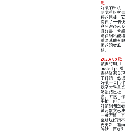
魚
好讀的出現，
使我重措對書
籍的興趣，它
提供了一個便
利的途徑來發
掘好書，希望
這個網站能繼
續為其他有興
趣的讀者服
務。
2023/7/8 歌
讀書時期用
pocket pc 看
書持資源發現
了好讀，然後
好讀一直陪伴
我至大學畢業
然後踏足社
會。雖然工作
事忙，但是上
好讀網閒逛看
黃河散文已成
一種習慣，直
至發現好讀不
再更新，繼而
停站，再從別