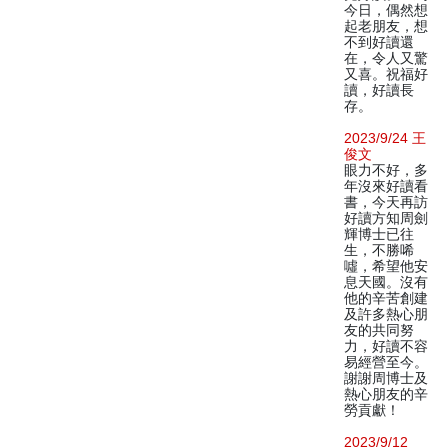
今日，偶然想
起老朋友，想
不到好讀還
在，令人又驚
又喜。祝福好
讀，好讀長
存。
2023/9/24 王
俊文
眼力不好，多
年沒來好讀看
書，今天再訪
好讀方知周劍
輝博士已往
生，不勝唏
噓，希望他安
息天國。沒有
他的辛苦創建
及許多熱心朋
友的共同努
力，好讀不容
易經營至今。
謝謝周博士及
熱心朋友的辛
勞貢獻！
2023/9/12