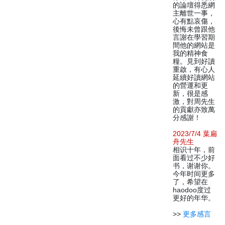
的論壇得悉網
主離世一事，
心有點哀傷，
後悔未曾跟他
言謝在學習期
間他的網站是
我的精神食
糧。見到好讀
重啟，有心人
延續好讀網站
的營運和更
新，很是感
激，對周先生
的貢獻亦致萬
分感謝！
2023/7/4 葉扁
舟先生
相识十年，前
面看过不少好
书，谢谢你。
今年时间更多
了，希望在
haodoo度过
更好的年华。
>>
更多感言