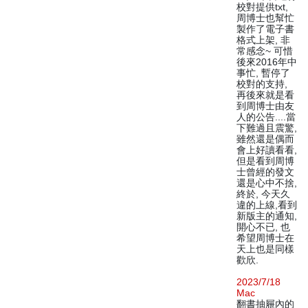
校對提供txt,
周博士也幫忙
製作了電子書
格式上架, 非
常感念~ 可惜
後來2016年中
事忙, 暫停了
校對的支持,
再後來就是看
到周博士由友
人的公告....當
下難過且震驚,
雖然還是偶而
會上好讀看看,
但是看到周博
士曾經的發文
還是心中不捨,
終於, 今天久
違的上線,看到
新版主的通知,
開心不已, 也
希望周博士在
天上也是同樣
歡欣.
2023/7/18
Mac
翻書抽屜內的