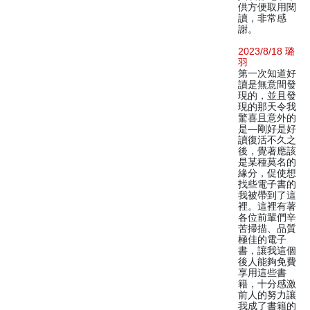
供方便取用閱
讀，非常感
謝。
2023/8/18 璐
羽
第一次知道好
讀是無意間發
現的，並且發
現的那天令我
驚喜且意外的
是—剛好是好
讀復活不久之
後，覺著應該
是某種莫名的
緣分，促使想
找些電子書的
我被帶到了這
裡。這裡有著
各位前輩們辛
苦掃描、品質
極佳的電子
書，讓我這個
後人能夠免費
享用這些書
籍，十分感激
前人的努力讓
我成了書籍的