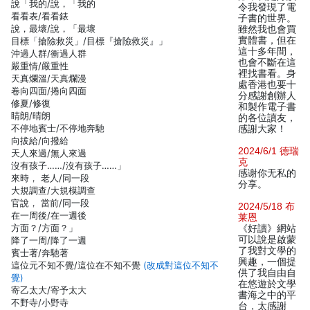
說「我的/說，「我的
令我發現了電
看看表/看看錶
子書的世界。
說，最壞/說，「最壞
雖然我也會買
實體書，但在
目標「搶險救災」/目標『搶險救災』」
這十多年間，
沖過人群/衝過人群
也會不斷在這
嚴重情/嚴重性
裡找書看。身
天真爛溫/天真爛漫
處香港也要十
卷向四面/捲向四面
分感謝創辦人
修夏/修復
和製作電子書
睛朗/晴朗
的各位讀友，
不停地賓士/不停地奔馳
感謝大家！
向拔給/向撥給
2024/6/1 德瑞
天人來過/無人來過
克
沒有孩子……/沒有孩子……」
感谢你无私的
來時， 老人/同一段
分享。
大規調查/大規模調查
官說， 當前/同一段
2024/5/18 布
在一周後/在一週後
莱恩
方面？/方面？」
《好讀》網站
可以說是啟蒙
降了一周/降了一週
了我對文學的
賓士著/奔馳著
興趣，一個提
這位元不知不覺/這位在不知不覺
(改成對這位不知不
供了我自由自
覺)
在悠遊於文學
寄乙太大/寄予太大
書海之中的平
不野寺/小野寺
台，太感謝