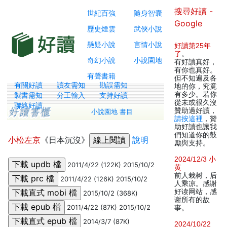
搜尋好讀 -
世紀百強
隨身智囊
Google
歷史煙雲
武俠小說
懸疑小說
言情小說
好讀第25年
了
。
奇幻小說
小說園地
有好讀真好，
有你也真好。
有聲書籍
但不知遍及各
有關好讀
讀友需知
勘誤需知
地的你，究竟
有多少。若你
製書需知
分工輸入
支持好讀
從未或很久沒
聯絡好讀
贊助過好讀，
小說園地 書目
請按這裡
，贊
助好讀也讓我
們知道你的鼓
小松左京
《日本沉沒》
說明
勵與支持。
2024/12/3 小
2011/4/22 (122K) 2015/10/2
黄
前人栽树，后
2011/4/22 (126K) 2015/10/2
人乘凉。感谢
好读网站，感
2015/10/2 (368K)
谢所有的故
2011/4/22 (87K) 2015/10/2
事。
2014/3/7 (87K)
2024/10/22