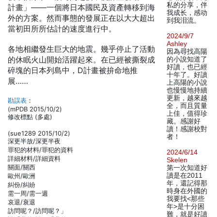
私的分享，伴
計畫」——一個將日本國民及資產轉移到海
我成长，感动
外的方案。然而事態的發展正在以大大超出
到我泪流。
當初田所所估計的速度進行中。
2024/9/7
Ashley
各地相繼發生巨大的地震。幾乎停止了活動
因為尋找高陽
的休眠火山開始活躍起來。在已經被撕裂成
的小說知道了
好讀，也已經
碎塊的日本列島中，D計畫被拚命地推
十年了。好讀
展……
上高陽的小說
也慢慢地持續
更新，越來越
勘誤表
：
全，而且質量
(mPDB 2015/10/2)
上佳，值得珍
修改標點 (多處)
藏。感謝好
讀！感謝校對
(sue1289 2015/10/2)
者！
深更半放/深更半夜
罪犯的材料/罪犯的資料
2024/6/14
詳細材料/詳細資料
Skelen
關面/關西
第一次知道好
讀是在2011
歐州/歐洲
年，還記得那
糾份/糾紛
時身在外國的
需一周/需一週
我要找<那些
哀退/衰退
年>是十分困
訪問呢？/訪問呢？」
難，就是好讀