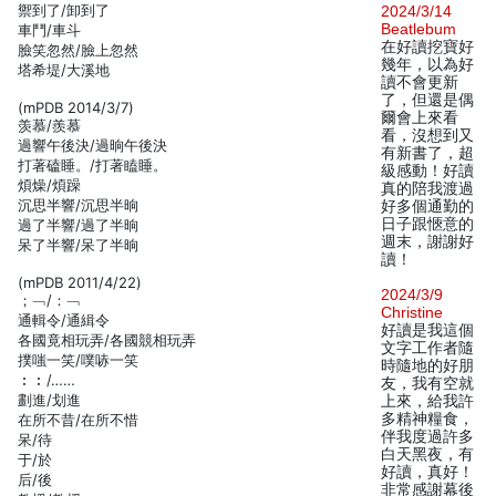
禦到了/卸到了
2024/3/14
Beatlebum
車鬥/車斗
在好讀挖寶好
臉笑忽然/臉上忽然
幾年，以為好
塔希堤/大溪地
讀不會更新
了，但還是偶
(mPDB 2014/3/7)
爾會上來看
羡慕/羨慕
看，沒想到又
過響午後決/過晌午後決
有新書了，超
打著磕睡。/打著瞌睡。
級感動！好讀
煩燥/煩躁
真的陪我渡過
沉思半響/沉思半晌
好多個通勤的
日子跟愜意的
過了半響/過了半晌
週末，謝謝好
呆了半響/呆了半晌
讀！
(mPDB 2011/4/22)
2024/3/9
；﹁/：﹁
Christine
通輯令/通緝令
好讀是我這個
各國竟相玩弄/各國競相玩弄
文字工作者隨
撲嗤一笑/噗哧一笑
時隨地的好朋
︰︰/……
友，我有空就
劃進/划進
上來，給我許
多精神糧食，
在所不昔/在所不惜
伴我度過許多
呆/待
白天黑夜，有
于/於
好讀，真好！
后/後
非常感謝幕後