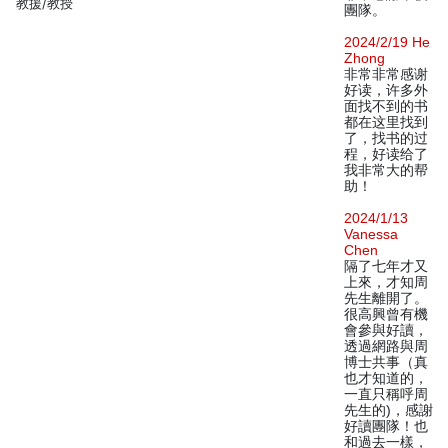
教援/教授
團隊。
2024/2/19 He
Zhong
非常非常感谢
好读，许多外
面找不到的书
都在这里找到
了，找书的过
程，好读给了
我非常大的帮
助！
2024/1/13
Vanessa
Chen
隔了七年才又
上來，才知周
先生離開了。
很高興曾有機
會參與好讀，
透過網路與周
博士共事（真
也才知道的，
一直只稱呼周
先生的)，感謝
好讀團隊！也
和過去一樣，