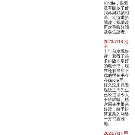
Kindle，很舊
沒有開啟了使
我再與好讀相
遇。期待重拾
讀趣，祝讀趣
再次重臨好讀
及各位讀者。
2023/7/18 池
子
十年前发现好
读，获得了很
多排版非常好
的电子书，现
在还有当年下
载的很多书存
在kindle里。
好久没来竟发
现版主周先生
已经过世令人
不胜唏嘘。感
谢周先生带来
好读，给予纷
繁复杂的网络
一方书香雅
地。
2023/7/14 甲