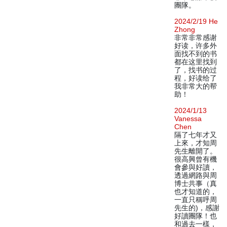
團隊。
2024/2/19 He
Zhong
非常非常感谢
好读，许多外
面找不到的书
都在这里找到
了，找书的过
程，好读给了
我非常大的帮
助！
2024/1/13
Vanessa
Chen
隔了七年才又
上來，才知周
先生離開了。
很高興曾有機
會參與好讀，
透過網路與周
博士共事（真
也才知道的，
一直只稱呼周
先生的)，感謝
好讀團隊！也
和過去一樣，