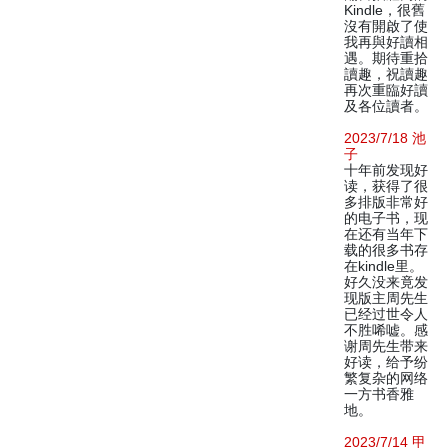
Kindle，很舊
沒有開啟了使
我再與好讀相
遇。期待重拾
讀趣，祝讀趣
再次重臨好讀
及各位讀者。
2023/7/18 池
子
十年前发现好
读，获得了很
多排版非常好
的电子书，现
在还有当年下
载的很多书存
在kindle里。
好久没来竟发
现版主周先生
已经过世令人
不胜唏嘘。感
谢周先生带来
好读，给予纷
繁复杂的网络
一方书香雅
地。
2023/7/14 甲