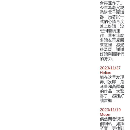
會再運作了。
今年為老父親
添購電子閱讀
器，抱著試一
試的心情再度
連上好讀，沒
想到繼續運
作，還有這麼
多讀友再度回
來這裡，感覺
很溫暖，謝謝
好讀與團隊們
的努力。
2023/11/27
Helios
能在这里发现
赤川次郎、鬼
马星和高羅佩
的作品，太驚
喜了！感謝好
讀書櫃！
2023/11/19
Moon
偶然間發現這
個網站，如獲
至寶，更找到