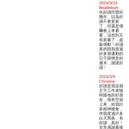
2024/3/14
Beatlebum
在好讀挖寶好
幾年，以為好
讀不會更新
了，但還是偶
爾會上來看
看，沒想到又
有新書了，超
級感動！好讀
真的陪我渡過
好多個通勤的
日子跟愜意的
週末，謝謝好
讀！
2024/3/9
Christine
好讀是我這個
文字工作者隨
時隨地的好朋
友，我有空就
上來，給我許
多精神糧食，
伴我度過許多
白天黑夜，有
好讀，真好！
非常感謝幕後