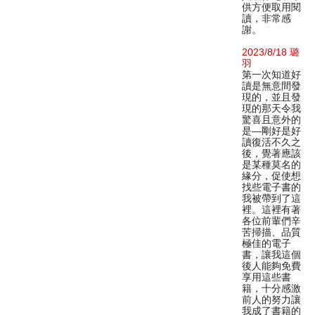
供方便取用閱
讀，非常感
謝。
2023/8/18 璐
羽
第一次知道好
讀是無意間發
現的，並且發
現的那天令我
驚喜且意外的
是—剛好是好
讀復活不久之
後，覺著應該
是某種莫名的
緣分，促使想
找些電子書的
我被帶到了這
裡。這裡有著
各位前輩們辛
苦掃描、品質
極佳的電子
書，讓我這個
後人能夠免費
享用這些書
籍，十分感激
前人的努力讓
我成了書籍的