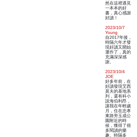
然在這裡遇見
一本本的好
書，真心感謝
好讀！
2023/10/7
Young
自2017年後，
時隔六年才發
現好讀又開始
運作了，真的
充滿深深感
謝。
2023/10/4
JOE
好多年前，在
好讀發現艾西
莫夫的基地系
列，還有科小
說海伯利昂，
讓我在年輕歲
月，住在忠孝
東路旁玉成公
園附近的時
候，獲得了很
多閱讀的樂
趣。時隔多