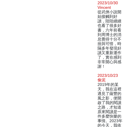
2023/10/30
Vincent
從武俠小說開
始接觸到好
讀，陸陸續續
也看了很多好
書，六年前看
到周博士的消
息覺得十分不
捨與可惜，時
隔多年發現好
讀又重新運作
了，實在感到
非常開心與感
謝！
2023/10/23
偷泥
2019年的某
天，我在這裡
遇見了薩豐的
風之影，便開
啟了我的閱讀
之路，才知道
原來閱讀是一
件多麼快樂的
事情。2023年
的今天，我依