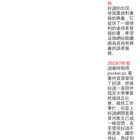
魚
好讀的出現，
使我重措對書
籍的興趣，它
提供了一個便
利的途徑來發
掘好書，希望
這個網站能繼
續為其他有興
趣的讀者服
務。
2023/7/8 歌
讀書時期用
pocket pc 看
書持資源發現
了好讀，然後
好讀一直陪伴
我至大學畢業
然後踏足社
會。雖然工作
事忙，但是上
好讀網閒逛看
黃河散文已成
一種習慣，直
至發現好讀不
再更新，繼而
停站，再從別