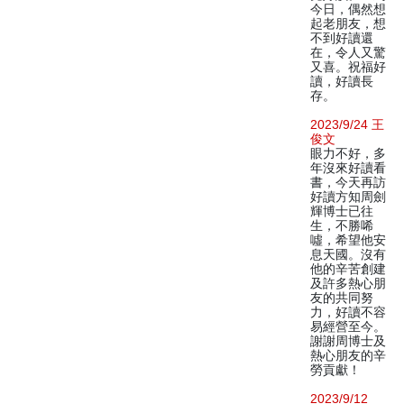
今日，偶然想
起老朋友，想
不到好讀還
在，令人又驚
又喜。祝福好
讀，好讀長
存。
2023/9/24 王
俊文
眼力不好，多
年沒來好讀看
書，今天再訪
好讀方知周劍
輝博士已往
生，不勝唏
噓，希望他安
息天國。沒有
他的辛苦創建
及許多熱心朋
友的共同努
力，好讀不容
易經營至今。
謝謝周博士及
熱心朋友的辛
勞貢獻！
2023/9/12