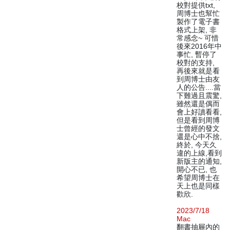
校對提供txt,
周博士也幫忙
製作了電子書
格式上架, 非
常感念~ 可惜
後來2016年中
事忙, 暫停了
校對的支持,
再後來就是看
到周博士由友
人的公告....當
下難過且震驚,
雖然還是偶而
會上好讀看看,
但是看到周博
士曾經的發文
還是心中不捨,
終於, 今天久
違的上線,看到
新版主的通知,
開心不已, 也
希望周博士在
天上也是同樣
歡欣.
2023/7/18
Mac
翻書抽屜內的