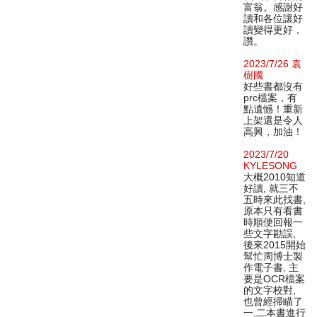
富翁。感謝好
讀和各位讓好
讀變得更好，
讚。
2023/7/26 袁
樹國
好些書都沒有
prc檔案，有
點遺憾！重新
上架還是令人
高興，加油！
2023/7/20
KYLESONG
大概2010知道
好讀, 就三不
五時來此找書,
原本只有看書
時順便回報一
些文字勘誤,
後來2015開始
幫忙周博士製
作電子書, 主
要是OCR檔案
的文字校對,
也曾經掃瞄了
一,二本書進行