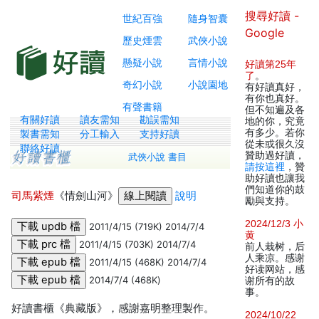
搜尋好讀 -
世紀百強
隨身智囊
Google
歷史煙雲
武俠小說
懸疑小說
言情小說
好讀第25年
了
。
奇幻小說
小說園地
有好讀真好，
有你也真好。
有聲書籍
但不知遍及各
有關好讀
讀友需知
勘誤需知
地的你，究竟
有多少。若你
製書需知
分工輸入
支持好讀
從未或很久沒
聯絡好讀
贊助過好讀，
武俠小說 書目
請按這裡
，贊
助好讀也讓我
們知道你的鼓
司馬紫煙
《情劍山河》
說明
勵與支持。
2024/12/3 小
2011/4/15 (719K) 2014/7/4
黄
2011/4/15 (703K) 2014/7/4
前人栽树，后
人乘凉。感谢
2011/4/15 (468K) 2014/7/4
好读网站，感
2014/7/4 (468K)
谢所有的故
事。
好讀書櫃《典藏版》，感謝嘉明整理製作。
2024/10/22