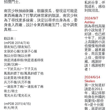
招攬門士。
私的分享，伴
我成长，感动
到我泪流。
南宮少秋抽絲剝繭，順藤摸瓜，發現這可能是
東西兩廠為了打擊武林世家的陰謀。南宮少秋
2024/9/7
為了尋找更多線索，決定以尋求出身為名，委
Ashley
身進入西廠，設計令東西兩廠互鬥，從中調查
因為尋找高陽
真相……
的小說知道了
好讀，也已經
十年了。好讀
勘誤表：
上高陽的小說
(mPDB 2014/7/4)
也慢慢地持續
朋友知已/朋友知己
更新，越來越
女孩於心服/女孩子心服
全，而且質量
無以分辯/無以分辨
上佳，值得珍
倒是消遙得很/倒是逍遙得很
藏。感謝好
沉屙/沉痾﹂
讀！感謝校對
一下於又出/一下子又出
者！
鳳凰斜膘了他/鳳凰斜瞟了他
2024/6/14
以老賣老/倚老賣老
Skelen
兵刀不傷/兵刃不傷
第一次知道好
一連批準了兩/一連批准了兩
讀是在2011
衛土/衛士
年，還記得那
電光火石/電光石火
時身在外國的
我要找<那些
(mPDB 2011/4/15)
年>是十分困
昨大/昨天
難，就是好讀