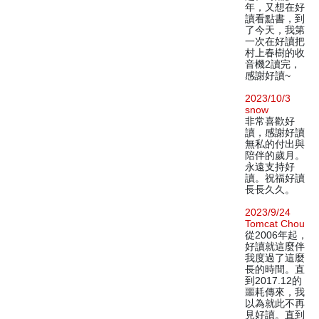
年，又想在好
讀看點書，到
了今天，我第
一次在好讀把
村上春樹的收
音機2讀完，
感謝好讀~
2023/10/3
snow
非常喜歡好
讀，感謝好讀
無私的付出與
陪伴的歲月。
永遠支持好
讀。祝福好讀
長長久久。
2023/9/24
Tomcat Chou
從2006年起，
好讀就這麼伴
我度過了這麼
長的時間。直
到2017.12的
噩耗傳來，我
以為就此不再
見好讀。直到