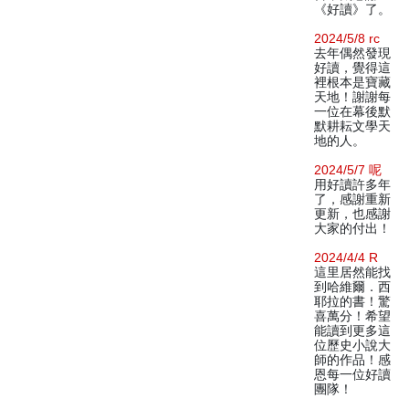
《好讀》了。
2024/5/8 rc
去年偶然發現
好讀，覺得這
裡根本是寶藏
天地！謝謝每
一位在幕後默
默耕耘文學天
地的人。
2024/5/7 呢
用好讀許多年
了，感謝重新
更新，也感謝
大家的付出！
2024/4/4 R
這里居然能找
到哈維爾．西
耶拉的書！驚
喜萬分！希望
能讀到更多這
位歷史小說大
師的作品！感
恩每一位好讀
團隊！