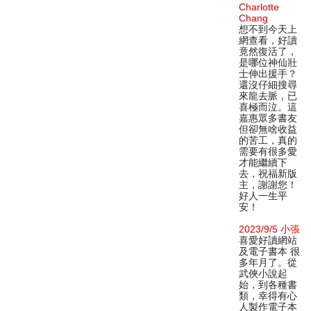
Charlotte
Chang
想不到今天上
網查看，好讀
竟然復活了，
是哪位神仙壯
士伸出援手？
還沒仔細搜尋
來龍去脈，已
喜極而泣。這
嘉惠眾多書友
但卻無啥收益
的苦工，真的
需要有很多愛
才能繼續下
去，祝福新版
主，謝謝您！
好人一生平
安！
2023/9/5 小張
喜愛好讀網站
及電子書本 很
多年月了。從
武俠小說起
始，到各種書
類，幸得有心
人製作電子本