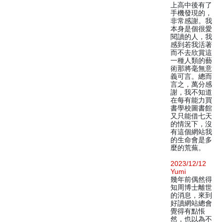
上高中後有了
手機發現的，
非常感謝。我
本身是個很愛
閱讀的人，我
感到若我活著
而不去欣賞這
一種人類的藝
術那將毫無意
義可言。總而
言之，萬分感
謝，我不知道
在每有能力買
書學校圖書館
又只能借七天
的情況下，沒
有這個網站我
的生命會是多
麼的荒蕪。
2023/12/12
Yumi
幾年前偶然得
知周博士離世
的消息，來到
好讀網站總會
覺得有點悵
然，也以為不