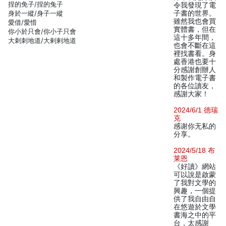
捏的免子/捏的兔子
令我發現了電
身於一縱/身子一縱
子書的世界。
雖然我也會買
愛借/愛惜
實體書，但在
你小於只會/你小子只會
這十多年間，
大刺刺地道/大剌剌地道
也會不斷在這
裡找書看。身
處香港也要十
分感謝創辦人
和製作電子書
的各位讀友，
感謝大家！
2024/6/1 德瑞
克
感谢你无私的
分享。
2024/5/18 布
莱恩
《好讀》網站
可以說是啟蒙
了我對文學的
興趣，一個提
供了我自由自
在悠遊於文學
書海之中的平
台，太感謝