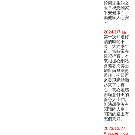
給周先生的文
末＂祝您闔家
平安健康＂～
願他家人心安
～
2024/1/7 強
第一次知道好
讀的時間不
久，大約兩年
前。當時常在
這裡挖寶，本
來很擔心網站
會隨著周博士
離世而無法再
運作，今日再
來發現網站動
起來了，真
心、真心地感
謝願意付出的
善心人士們。
無法想像沒有
閱讀的人生，
閱讀的路上有
您們真好。
2023/12/27
Annabel Kuo