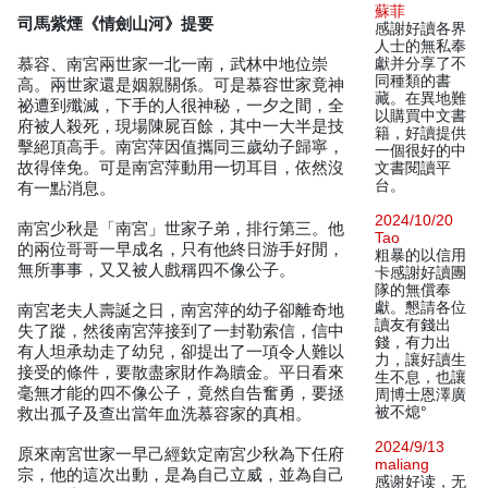
蘇菲
司馬紫煙《情劍山河》提要
感謝好讀各界
人士的無私奉
慕容、南宮兩世家一北一南，武林中地位崇
獻并分享了不
同種類的書
高。兩世家還是姻親關係。可是慕容世家竟神
藏。在異地難
祕遭到殲滅，下手的人很神秘，一夕之間，全
以購買中文書
府被人殺死，現場陳屍百餘，其中一大半是技
籍，好讀提供
擊絕頂高手。南宮萍因值攜同三歲幼子歸寧，
一個很好的中
故得倖免。可是南宮萍動用一切耳目，依然沒
文書閱讀平
台。
有一點消息。
2024/10/20
南宮少秋是「南宮」世家子弟，排行第三。他
Tao
的兩位哥哥一早成名，只有他終日游手好閒，
粗暴的以信用
無所事事，又又被人戲稱四不像公子。
卡感謝好讀團
隊的無償奉
獻。懇請各位
南宮老夫人壽誕之日，南宮萍的幼子卻離奇地
讀友有錢出
失了蹤，然後南宮萍接到了一封勒索信，信中
錢，有力出
有人坦承劫走了幼兒，卻提出了一項令人難以
力，讓好讀生
接受的條件，要散盡家財作為贖金。平日看來
生不息，也讓
毫無才能的四不像公子，竟然自告奮勇，要拯
周博士恩澤廣
被不熄°
救出孤子及查出當年血洗慕容家的真相。
2024/9/13
原來南宮世家一早己經欽定南宮少秋為下任府
maliang
宗，他的這次出動，是為自己立威，並為自己
感谢好读，无