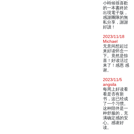
小時候很喜歡
的一本書終於
出現電子版，
感謝團隊的無
私分享，謝謝
好讀！
2023/11/18
Michael
无意间想起过
来好读怀念一
下。竟然是惊
喜！好读活过
来了！感恩 感
谢。
2023/11/5
angsila
每周上好读看
看是否有新
书，这已经成
了一个习惯。
这种陪伴是一
种舒服的，充
满确定感的安
心。感谢好
读。