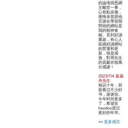
的論壇得悉網
主離世一事，
心有點哀傷，
後悔未曾跟他
言謝在學習期
間他的網站是
我的精神食
糧。見到好讀
重啟，有心人
延續好讀網站
的營運和更
新，很是感
激，對周先生
的貢獻亦致萬
分感謝！
2023/7/4 葉扁
舟先生
相识十年，前
面看过不少好
书，谢谢你。
今年时间更多
了，希望在
haodoo度过
更好的年华。
>>
更多感言